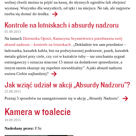
wolnej chwili można tu pójść na kawę, do słynnych ogrodów lub obejrzeć
wystawę. Wszystko dla wszystkich, od ręki i na miejscu. No tak, ale najpierw
trzeba się dostać do środka.
Kontrole na lotniskach i absurdy nadzoru
01.09.2015
Na łamach
Dziennika Opinii, Katarzyna Szymielewicz przedstawia swój
absurd nadzoru – kontrole na lotniskach
: „Dokładnie ten sam przedmiot –
ładowarka, kawałek kabla, but na podwyższonej podeszwie, pasek, kawałek
metalu gdzieś przy ciele, czy coś w kształcie tuby – raz uruchamia sygnał
ostrzegawczy i oznacza stracone 15 minut na dodatkowe sprawdzenie, a
innym razem okazuje się zupełnie niewidzialny”. A jaki absurd nadzoru
uwiera Ciebie najbardziej?
Jak wziąć udział w akcji „Absurdy Nadzoru"?
25.08.2015
Poznaj 5 sposobów na zaangażowanie się w akcję „Absurdy Nadzoru".
Kamera w toalecie
10.09.2015
Nadesłany przez:
F.Sz