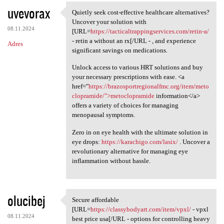
uvevorax
Quietly seek cost-effective healthcare alternatives?
Quietly seek cost-effective
Uncover your solution with
08.11.2024
[URL=
https://tacticaltrappingservices.com/retin-a/
- retin a without an rx[/URL - , and experience
Adres
significant savings on medications.
Unlock access to various HRT solutions and buy
your necessary prescriptions with ease. <a
href="
https://brazosportregionalfmc.org/item/meto
clopramide/">metoclopramide
information</a>
offers a variety of choices for managing
menopausal symptoms.
Zero in on eye health with the ultimate solution in
eye drops:
https://karachigo.com/lasix/
. Uncover a
revolutionary alternative for managing eye
inflammation without hassle.
olucibej
Secure affordable
Secure affordable [URL=https:
[URL=
https://classybodyart.com/item/vpxl/
- vpxl
08.11.2024
best price usa[/URL - options for controlling heavy