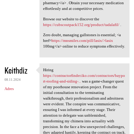
pharmacy</a> . Obtain your necessary medication
effortlessly and at competitive prices.
Browse our website to discover the
https://cubscoutpack152.org/product/tadalafil/
.
Zero doubt, managing gallstones is essential; <a
href=
https://mnsmiles.com/pill/lasix/>lasix
100mg</a> online to reduce symptoms effectively.
Keithdiz
Hiring
Hiring https:/
https://contractorfinder.iko.com/contractors/baypo
08.11.2024
rt-roofing-and-siding-...
was a game-changer quest
of my poorhouse renovation project. From the
Adres
initial consultation to the terminating
walkthrough, their professionalism and adroitness
were evident. The conspire was communicative,
ensuring I was informed at every stage. Their
attention to delegate was unblemished,
transforming my chimera into actuality with
precision. In the face a few unexpected challenges,
they adapted hastily, keeping the contract on track.