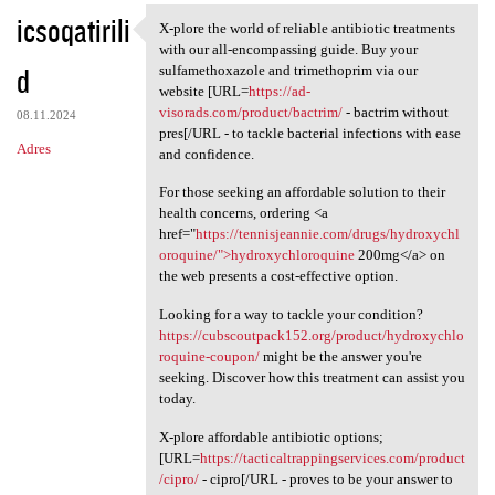
icsoqatirili
X-plore the world of reliable antibiotic treatments
X-plore the world of reliable
with our all-encompassing guide. Buy your
d
sulfamethoxazole and trimethoprim via our
website [URL=
https://ad-
visorads.com/product/bactrim/
- bactrim without
08.11.2024
pres[/URL - to tackle bacterial infections with ease
Adres
and confidence.
For those seeking an affordable solution to their
health concerns, ordering <a
href="
https://tennisjeannie.com/drugs/hydroxychl
oroquine/">hydroxychloroquine
200mg</a> on
the web presents a cost-effective option.
Looking for a way to tackle your condition?
https://cubscoutpack152.org/product/hydroxychlo
roquine-coupon/
might be the answer you're
seeking. Discover how this treatment can assist you
today.
X-plore affordable antibiotic options;
[URL=
https://tacticaltrappingservices.com/product
/cipro/
- cipro[/URL - proves to be your answer to