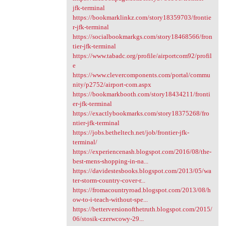
jfk-terminal
https://bookmarklinkz.com/story18359703/frontie
r-jfk-terminal
https://socialbookmarkgs.com/story18468566/fron
tier-jfk-terminal
https://www.tabadc.org/profile/airportcom92/profil
e
https://www.clevercomponents.com/portal/commu
nity/p2752/airport-com.aspx
https://bookmarkbooth.com/story18434211/fronti
er-jfk-terminal
https://exactlybookmarks.com/story18375268/fro
ntier-jfk-terminal
https://jobs.betheltech.net/job/frontier-jfk-
terminal/
https://experiencenash.blogspot.com/2016/08/the-
best-mens-shopping-in-na...
https://davidestesbooks.blogspot.com/2013/05/wa
ter-storm-country-cover-r...
https://fromacountryroad.blogspot.com/2013/08/h
ow-to-i-teach-without-spe...
https://betterversionofthetruth.blogspot.com/2015/
06/stosik-czerwcowy-29...