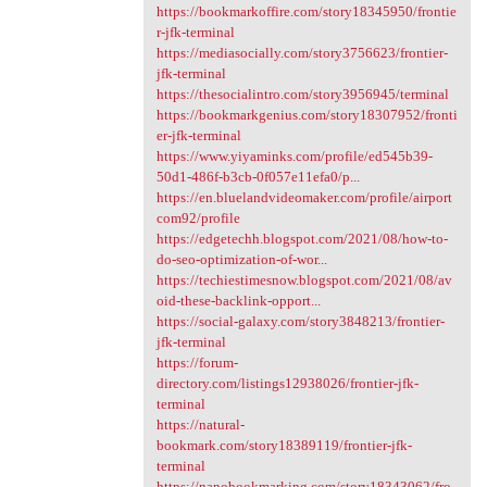
https://bookmarkoffire.com/story18345950/frontie
r-jfk-terminal
https://mediasocially.com/story3756623/frontier-
jfk-terminal
https://thesocialintro.com/story3956945/terminal
https://bookmarkgenius.com/story18307952/fronti
er-jfk-terminal
https://www.yiyaminks.com/profile/ed545b39-
50d1-486f-b3cb-0f057e11efa0/p...
https://en.bluelandvideomaker.com/profile/airport
com92/profile
https://edgetechh.blogspot.com/2021/08/how-to-
do-seo-optimization-of-wor...
https://techiestimesnow.blogspot.com/2021/08/av
oid-these-backlink-opport...
https://social-galaxy.com/story3848213/frontier-
jfk-terminal
https://forum-
directory.com/listings12938026/frontier-jfk-
terminal
https://natural-
bookmark.com/story18389119/frontier-jfk-
terminal
https://nanobookmarking.com/story18343062/fro