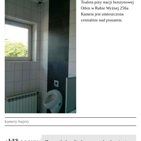
Toaleta przy stacji benzynowej
Orlen w Rabie Wyżnej 256a.
Kamera jest umieszczona
centralnie nad pisuarem.
kamery-bajery
K