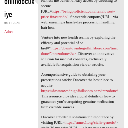
ohlihoocux
Harness the benefit of easy access by choosing to
Harness the benefit of easy
o
secure
iye
m
[URL=
https://beingproficient.com/item/lowest-
price-finasteride/
- finasteride coupons[/URL - via
e
web, ensuring a hassle-free process for handling
08.11.2024
n
hair loss.
Adres
t
Venture into new health realms by exploring the
efficacy and potential of <a
a
href="
https://downtowndrugofhillsboro.com/trazo
r
done/">trazodone</a>
. Discover an innovative
solution for medical concerns, exclusively
z
available for acquisition via our website.
e
A comprehensive guide to obtaining your
prescriptions safely: Discover the best place to
acquire
https://downtowndrugofhillsboro.com/trazodone/
.
This resource provides crucial details on how to
guarantee you're acquiring genuine medication
from credible sources.
Discover affordable solutions for impotence by
visiting [URL=
https://smnet1.org/cialis-generic/
-
cialis 20 mg price[/URL - , where you can acquire