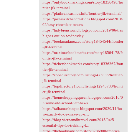
https://onlybookmarkings.com/story18356490/fro
ntier-jfk-terminal
https://platinumcasinos.info/frontier-jfk-terminal/
https://jasnaskitchencreations.blogspot.com/2018/
02/easy-chocolate-mouss...
https://ladybrensworld.blogspot.com/2019/06/tras
h-goes-out-on-wednesday....
https://bookmarkmoz.com/story18454544/frontier
-jfk-terminal
https://maximusbookmarks.com/story18564178/fr
ontier-jfk-terminal
https://ticketsbookmarks.com/story18336367/fron
tier-jfk-terminal
https://zopedirectory.com/listings475835/frontier-
jfk-terminal
https://topdirectory1.com/listings12945783/fronti
er-jfk-terminal
https://homeshoppingqueen.blogspot.com/2010/0
3/some-old-school-jeff-hews...
https://talhamushtaque.blogspot.com/2020/11/ho
w-exactly-to-be-make-up-ar...
https://blog.vietnamdhtravel.com/2015/04/5-
essential-tips-for-trekking-i...
https://thebookpage.com/story3786900/frontier-