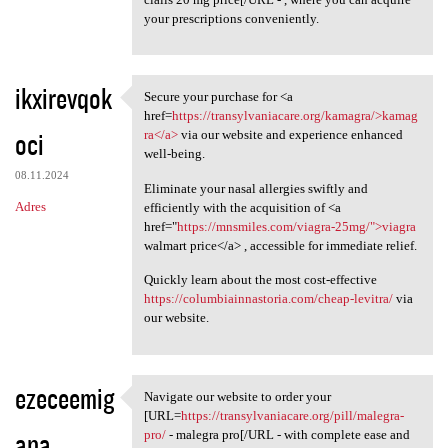
your prescriptions conveniently.
ikxirevqok
Secure your purchase for <a
Secure your purchase for <a
href=
https://transylvaniacare.org/kamagra/>kamag
oci
ra</a>
via our website and experience enhanced
well-being.
08.11.2024
Eliminate your nasal allergies swiftly and
Adres
efficiently with the acquisition of <a
href="
https://mnsmiles.com/viagra-25mg/">viagra
walmart price</a> , accessible for immediate relief.
Quickly learn about the most cost-effective
https://columbiainnastoria.com/cheap-levitra/
via
our website.
ezeceemig
Navigate our website to order your
Navigate our website to order
[URL=
https://transylvaniacare.org/pill/malegra-
ana
pro/
- malegra pro[/URL - with complete ease and