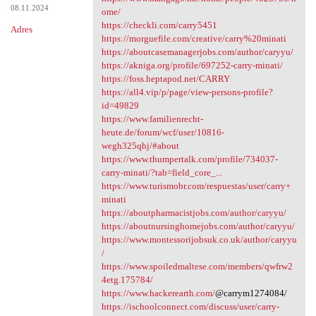
08.11.2024
ome/
https://checkli.com/carry5451
Adres
https://morguefile.com/creative/carry%20minati
https://aboutcasemanagerjobs.com/author/caryyu/
https://akniga.org/profile/697252-carry-minati/
https://foss.heptapod.net/CARRY
https://all4.vip/p/page/view-persons-profile?
id=49829
https://www.familienrecht-
heute.de/forum/wcf/user/10816-
wegh325qhj/#about
https://www.thumpertalk.com/profile/734037-
carry-minati/?tab=field_core_...
https://www.turismobr.com/respuestas/user/carry+
minati
https://aboutpharmacistjobs.com/author/caryyu/
https://aboutnursinghomejobs.com/author/caryyu/
https://www.montessorijobsuk.co.uk/author/caryyu
/
https://www.spoiledmaltese.com/members/qwfrw2
4etg.175784/
https://www.hackerearth.com/
@carrym1274084/
https://ischoolconnect.com/discuss/user/carry-