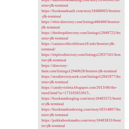
ntier-jfk-terminal
https://bookmarksaifi.com/story18488005/frontier
-jfk-terminal
https://ebiz-directory.com/listings466466/frontier-
jfk-terminal
https://thedeepdirectory.com/listings12949722/fro
ntier-jfk-terminal
https://casinocollectiblesen18.info/frontier-jfk-
terminal/
https://triplexdirectory.com/listings12937161/fron
tier-jfk-terminal
https://directory-
farm.com/listings12940628/frontier-jfk-terminal
https://seodirectoryseek.com/listings12941977/fro
ntier-jfk-terminal
https://candyvioleta.blogspot.com/2013/06/the-
trend.html?sc=173105653915...
https://bookmarkinglog.com/story18405572/fronti
er-jfk-terminal
https://bookmarkindexing.com/story18314807/fro
ntier-jfk-terminal
https://pukkabookmarks.com/story18483833/front
ier-jfk-terminal