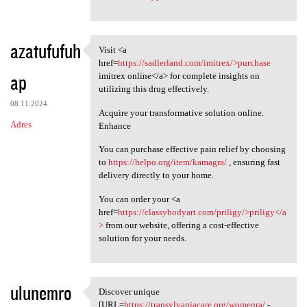
azatufufuh
Visit <a
Visit <a href=https:/
href=
https://sadlerland.com/imitrex/>purchase
ap
imitrex online</a> for complete insights on
utilizing this drug effectively.
08.11.2024
Acquire your transformative solution online.
Adres
Enhance
You can purchase effective pain relief by choosing
to
https://helpo.org/item/kamagra/
, ensuring fast
delivery directly to your home.
You can order your <a
href=
https://classybodyart.com/priligy/>priligy</a
>
from our website, offering a cost-effective
solution for your needs.
ulunemro
Discover unique
Discover unique [URL=https:/
[URL=
https://transylvaniacare.org/womenra/
-