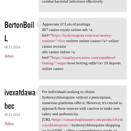
combat bacterial infections effectively.
BertonBoil
Appreciate it! Lots of postings.
Appreciate it! Lots of
007 casino royale online sub <a
L
href="
https://luckyusaplay.com/real-money-
roulette/">live
roulette online casino</a> online
casino recenzie
08.11.2024
alle casino online <a
Adres
href="
https://usaplayerscasino.com/superbowl-
betting/">super
bowl betting odds</a> 10 deposit
online casino
ivexatdawa
For individuals seeking to obtain
For individuals seeking to
hydroxychloroquine without a prescription,
bec
numerous platforms offer it. However, it's crucial to
approach these sources with caution to make sure
safety and authenticity.
08.11.2024
[URL=
https://cassandraplummer.com/product/hydr
Adres
oxychloroquine/
- hydroxychloroquine shopping
on line[/URL - offers a comprehensive guide on