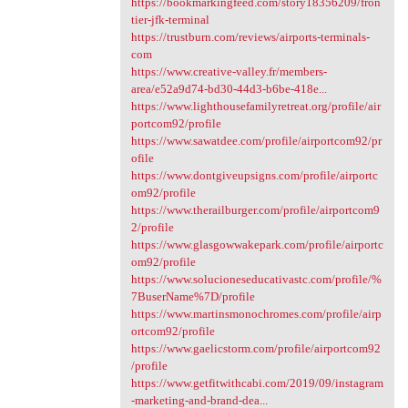
https://bookmarkingfeed.com/story18356209/fron
tier-jfk-terminal
https://trustburn.com/reviews/airports-terminals-
com
https://www.creative-valley.fr/members-
area/e52a9d74-bd30-44d3-b6be-418e...
https://www.lighthousefamilyretreat.org/profile/air
portcom92/profile
https://www.sawatdee.com/profile/airportcom92/pr
ofile
https://www.dontgiveupsigns.com/profile/airportc
om92/profile
https://www.therailburger.com/profile/airportcom9
2/profile
https://www.glasgowwakepark.com/profile/airportc
om92/profile
https://www.solucioneseducativastc.com/profile/%
7BuserName%7D/profile
https://www.martinsmonochromes.com/profile/airp
ortcom92/profile
https://www.gaelicstorm.com/profile/airportcom92
/profile
https://www.getfitwithcabi.com/2019/09/instagram
-marketing-and-brand-dea...