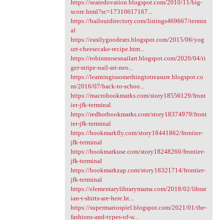
https://seatedovation.blogspot.com/2010/11/big-
score.html?sc=17310617167...
https://bailoutdirectory.com/listings469667/termin
al
https://easilygoodeats.blogspot.com/2015/06/yog
urt-cheesecake-recipe.htm...
https://robinmosesnailart.blogspot.com/2020/04/ti
ger-stripe-nail-art-neo...
https://learningissomethingtotreasure.blogspot.co
m/2016/07/back-to-schoo...
https://macrobookmarks.com/story18556129/front
ier-jfk-terminal
https://redhotbookmarks.com/story18374979/front
ier-jfk-terminal
https://bookmarkfly.com/story18441862/frontier-
jfk-terminal
https://bookmarkuse.com/story18248260/frontier-
jfk-terminal
https://bookmarkzap.com/story18321714/frontier-
jfk-terminal
https://elementarylibrarymama.com/2018/02/librar
ian-t-shirts-are-here.ht...
https://supermariospiel.blogspot.com/2021/01/the-
fashions-and-types-of-w...