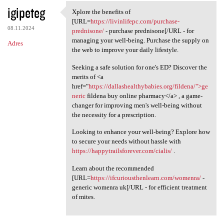
igipeteg
Xplore the benefits of
Xplore the benefits of [URL
[URL=
https://livinlifepc.com/purchase-
08.11.2024
prednisone/
- purchase prednisone[/URL - for
managing your well-being. Purchase the supply on
Adres
the web to improve your daily lifestyle.
Seeking a safe solution for one's ED? Discover the
merits of <a
href="
https://dallashealthybabies.org/fildena/">ge
neric
fildena buy online pharmacy</a> , a game-
changer for improving men's well-being without
the necessity for a prescription.
Looking to enhance your well-being? Explore how
to secure your needs without hassle with
https://happytrailsforever.com/cialis/
.
Learn about the recommended
[URL=
https://ifcuriousthenlearn.com/womenra/
-
generic womenra uk[/URL - for efficient treatment
of mites.