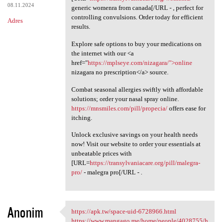
08.11.2024
generic womenra from canada[/URL - , perfect for
controlling convulsions. Order today for efficient
Adres
results.
Explore safe options to buy your medications on
the internet with our <a
href="
https://mplseye.com/nizagara/">online
nizagara no prescription</a> source.
Combat seasonal allergies swiftly with affordable
solutions; order your nasal spray online.
https://mnsmiles.com/pill/propecia/
offers ease for
itching.
Unlock exclusive savings on your health needs
now! Visit our website to order your essentials at
unbeatable prices with
[URL=
https://transylvaniacare.org/pill/malegra-
pro/
- malegra pro[/URL - .
Anonim
https://apk.tw/space-uid-6728966.html
https://apk.tw/space-uid
https://www.mangago.me/home/people/4028755/h