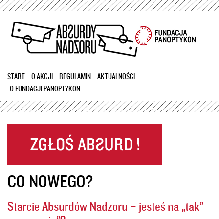
Przejdź
do
treści
START
O AKCJI
REGULAMIN
AKTUALNOŚCI
O FUNDACJI PANOPTYKON
CO NOWEGO?
Starcie Absurdów Nadzoru – jesteś na „tak”