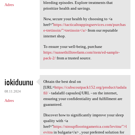
bleeding episodes. Explore treatments that
Adres
prioritize health and savings.
Now, secure your health by choosing to <a
href="
https://tacticaltrappingservices.com/purchas
e-tretinoin/">tretinoin</a>
from our reputable
internet shop.
To ensure your well-being, purchase
https://sunsethilltreefarm.com/item/ed-sample-
pack-2/
from a trusted source.
iokiduunu
Obtain the best deal on
Obtain the best deal on [URL
[URL=
https://cubscoutpack152.org/product/tadala
08.11.2024
fil/
- tadalafil capsules[/URL - on the internet,
ensuring your confidentiality and fulfillment are
Adres
guaranteed.
Discover how to significantly improve your sleep
quality with <a
href="
https://stroupflooringamerica.com/levitra/">l
evitra
in bulgaria</a> , your preferred solution for