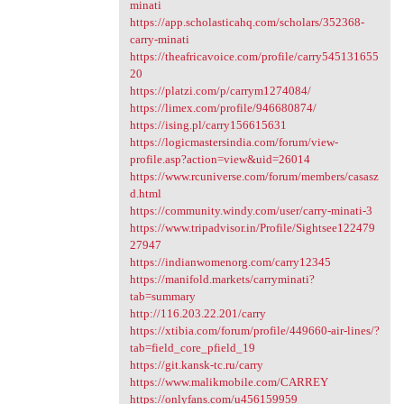
minati
https://app.scholasticahq.com/scholars/352368-
carry-minati
https://theafricavoice.com/profile/carry545131655
20
https://platzi.com/p/carrym1274084/
https://limex.com/profile/946680874/
https://ising.pl/carry156615631
https://logicmastersindia.com/forum/view-
profile.asp?action=view&uid=26014
https://www.rcuniverse.com/forum/members/casasz
d.html
https://community.windy.com/user/carry-minati-3
https://www.tripadvisor.in/Profile/Sightsee122479
27947
https://indianwomenorg.com/carry12345
https://manifold.markets/carryminati?
tab=summary
http://116.203.22.201/carry
https://xtibia.com/forum/profile/449660-air-lines/?
tab=field_core_pfield_19
https://git.kansk-tc.ru/carry
https://www.malikmobile.com/CARREY
https://onlyfans.com/u456159959