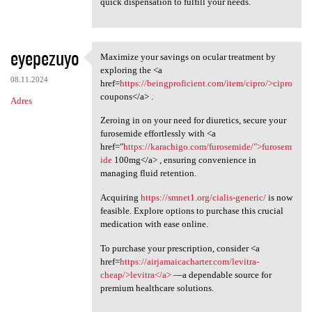
quick dispensation to fulfill your needs.
eyepezuyo
Maximize your savings on ocular treatment by
Maximize your savings on
exploring the <a
08.11.2024
href=
https://beingproficient.com/item/cipro/>cipro
coupons</a> .
Adres
Zeroing in on your need for diuretics, secure your
furosemide effortlessly with <a
href="
https://karachigo.com/furosemide/">furosem
ide
100mg</a> , ensuring convenience in
managing fluid retention.
Acquiring
https://smnet1.org/cialis-generic/
is now
feasible. Explore options to purchase this crucial
medication with ease online.
To purchase your prescription, consider <a
href=
https://airjamaicacharter.com/levitra-
cheap/>levitra</a>
—a dependable source for
premium healthcare solutions.