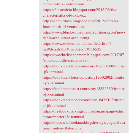
come-to-link-up-for-boms...
https://futureofcio.blogspot.com/2013/03/five-
characteristics-of-toxic-w...
https://thevirtuosi.blogspot.com/2012/06/tales-
from-transit-of-venus.htm...
https://www.blackwomenhandlebusiness.com/new-
dehli/accountant-accounting...
https://www.wishesh.com/classifieds.html?
md=details&ct=merch2&id=716535
https://twochicksandamom.blogspot.com/2017/07
/snickerdoodle-create-bake-...
https://bookmarkfame.com/story18280480/frontier
-jfk-terminal
https://bookmarkforce.com/story18502902/frontie
r-jfk-terminal
https://bookmarkassist.com/story18332380/frontie
r-jfk-terminal
https://bookmarkleader.com/story18436195/fronti
er-jfk-terminal
https://freebookmarkingsubmission.net/page/educ
ation/frontier-jfk-terminal
https://freesocialbookmarkingsites.xyz/page/educa
tion/frontier-jfk-terminal