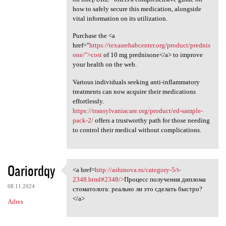
how to safely secure this medication, alongside
vital information on its utilization.
Purchase the <a
href="
https://texasrehabcenter.org/product/prednis
one/">cost
of 10 mg prednisone</a> to improve
your health on the web.
Various individuals seeking anti-inflammatory
treatments can now acquire their medications
effortlessly.
https://transylvaniacare.org/product/ed-sample-
pack-2/
offers a trustworthy path for those needing
to control their medical without complications.
Oariordqy
<a href=
http://ashinova.ru/category-5/t-
<a href=http://ashinova.ru
2348.html#2348/>
Процесс получения диплома
08.11.2024
стоматолога: реально ли это сделать быстро?
</a>
Adres