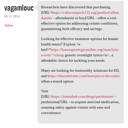
vagamlouc
Researchers have discovered that purchasing
Researchers have discovered
[URL=
https://cubscoutpack152.org/product/alben
08.11.2024
dazole/
- albendazole to buy[/URL - offers a cost-
effective option for addressing certain conditions,
Adres
guaranteeing both efficacy and savings.
Looking for effective treatment options for female
health issues? Explore <a
href="
https://brazosportregionalfmc.org/item/lyric
a-cost/">cheap
generic overnight lyrica</a> , a
affordable choice for tackling your needs.
Many are looking for trustworthy solutions for ED,
and
https://thecultivarte.com/item/prices-for-cialis/
offers a tested option.
Visit
[URL=
https://jomsabah.com/drugs/prednisone/
-
prednisone[/URL - to acquire antiviral medication,
ensuring safety against viruses with ease and
convenience.