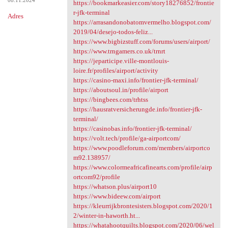
08.11.2024
https://bookmarkeasier.com/story18276852/frontie
r-jfk-terminal
Adres
https://arrasandonobatomvermelho.blogspot.com/
2019/04/desejo-todos-feliz...
https://www.bigbizstuff.com/forums/users/airport/
https://www.trngamers.co.uk/trnrt
https://jeparticipe.ville-montlouis-
loire.fr/profiles/airport/activity
https://casino-maxi.info/frontier-jfk-terminal/
https://aboutsoul.in/profile/airport
https://bingbees.com/trhtss
https://hausratversicherungde.info/frontier-jfk-
terminal/
https://casinobas.info/frontier-jfk-terminal/
https://volt.tech/profile/ga-airportcom/
https://www.poodleforum.com/members/airportco
m92.138957/
https://www.colormeafricafinearts.com/profile/airp
ortcom92/profile
https://whatson.plus/airport10
https://www.bideew.com/airport
https://kleurrijkbrontesisters.blogspot.com/2020/1
2/winter-in-haworth.ht...
https://whatahootquilts.blogspot.com/2020/06/wel