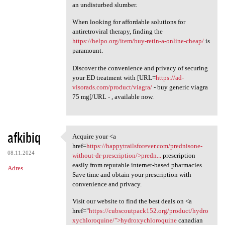
an undisturbed slumber.
When looking for affordable solutions for
antiretroviral therapy, finding the
https://helpo.org/item/buy-retin-a-online-cheap/
is
paramount.
Discover the convenience and privacy of securing
your ED treatment with [URL=
https://ad-
visorads.com/product/viagra/
- buy generic viagra
75 mg[/URL - , available now.
afkibiq
Acquire your <a
Acquire your <a href=https:/
href=
https://happytrailsforever.com/prednisone-
08.11.2024
without-dr-prescription/>predn...
prescription
easily from reputable internet-based pharmacies.
Adres
Save time and obtain your prescription with
convenience and privacy.
Visit our website to find the best deals on <a
href="
https://cubscoutpack152.org/product/hydro
xychloroquine/">hydroxychloroquine
canadian