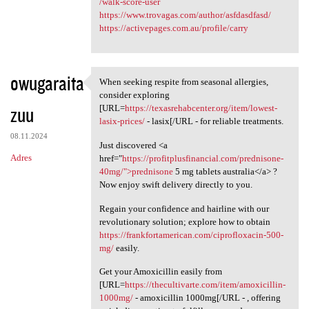
/walk-score-user
https://www.trovagas.com/author/asfdasdfasd/
https://activepages.com.au/profile/carry
owugaraita
When seeking respite from seasonal allergies,
When seeking respite from
consider exploring
zuu
[URL=
https://texasrehabcenter.org/item/lowest-
lasix-prices/
- lasix[/URL - for reliable treatments.
08.11.2024
Just discovered <a
Adres
href="
https://profitplusfinancial.com/prednisone-
40mg/">prednisone
5 mg tablets australia</a> ?
Now enjoy swift delivery directly to you.
Regain your confidence and hairline with our
revolutionary solution; explore how to obtain
https://frankfortamerican.com/ciprofloxacin-500-
mg/
easily.
Get your Amoxicillin easily from
[URL=
https://thecultivarte.com/item/amoxicillin-
1000mg/
- amoxicillin 1000mg[/URL - , offering