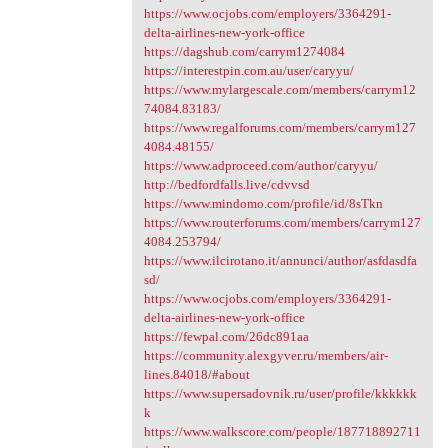
https://www.ocjobs.com/employers/3364291-
delta-airlines-new-york-office
https://dagshub.com/carrym1274084
https://interestpin.com.au/user/caryyu/
https://www.mylargescale.com/members/carrym12
74084.83183/
https://www.regalforums.com/members/carrym127
4084.48155/
https://www.adproceed.com/author/caryyu/
http://bedfordfalls.live/cdvvsd
https://www.mindomo.com/profile/id/8sTkn
https://www.routerforums.com/members/carrym127
4084.253794/
https://www.ilcirotano.it/annunci/author/asfdasdfa
sd/
https://www.ocjobs.com/employers/3364291-
delta-airlines-new-york-office
https://fewpal.com/26dc891aa
https://community.alexgyver.ru/members/air-
lines.84018/#about
https://www.supersadovnik.ru/user/profile/kkkkkk
k
https://www.walkscore.com/people/187718892711