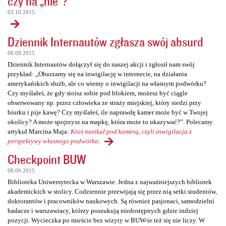
czy na „nie”?
03.10.2015
Dziennik Internautów zgłasza swój absurd
08.09.2015
Dziennik Internautów dołączył się do naszej akcji i zgłosił nam swój
przykład: „Oburzamy się na inwigilację w internecie, na działania
amerykańskich służb, ale co wiemy o inwigilacji na własnym podwórku?
Czy myślałeś, że gdy stoisz sobie pod blokiem, możesz być ciągle
obserwowany np. przez człowieka ze straży miejskiej, który siedzi przy
biurku i pije kawę? Czy myślałeś, ile naprawdę kamer może być w Twojej
okolicy? A może spojrzysz na mapkę, która może to ukazywać?”. Polecamy
artykuł Marcina Maja:
Ktoś nasikał pod kamerą, czyli inwigilacja z
perspektywy własnego podwórka
.
Checkpoint BUW
08.09.2015
Biblioteka Uniwersytecka w Warszawie. Jedna z najważniejszych bibliotek
akademickich w stolicy. Codziennie przewijają się przez nią setki studentów,
doktorantów i pracowników naukowych. Są również pasjonaci, samodzielni
badacze i warszawiacy, którzy poszukują niedostępnych gdzie indziej
pozycji. Wycieczka po mieście bez wizyty w BUW-ie też się nie liczy. W