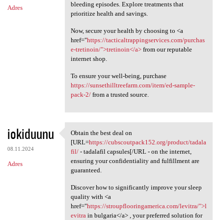
bleeding episodes. Explore treatments that
Adres
prioritize health and savings.
Now, secure your health by choosing to <a
href="
https://tacticaltrappingservices.com/purchas
e-tretinoin/">tretinoin</a>
from our reputable
internet shop.
To ensure your well-being, purchase
https://sunsethilltreefarm.com/item/ed-sample-
pack-2/
from a trusted source.
iokiduunu
Obtain the best deal on
Obtain the best deal on [URL
[URL=
https://cubscoutpack152.org/product/tadala
08.11.2024
fil/
- tadalafil capsules[/URL - on the internet,
ensuring your confidentiality and fulfillment are
Adres
guaranteed.
Discover how to significantly improve your sleep
quality with <a
href="
https://stroupflooringamerica.com/levitra/">l
evitra
in bulgaria</a> , your preferred solution for