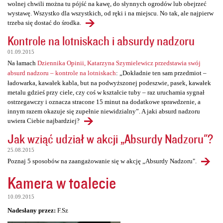
wolnej chwili można tu pójść na kawę, do słynnych ogrodów lub obejrzeć
wystawę. Wszystko dla wszystkich, od ręki i na miejscu. No tak, ale najpierw
trzeba się dostać do środka.
Kontrole na lotniskach i absurdy nadzoru
01.09.2015
Na łamach
Dziennika Opinii, Katarzyna Szymielewicz przedstawia swój
absurd nadzoru – kontrole na lotniskach
: „Dokładnie ten sam przedmiot –
ładowarka, kawałek kabla, but na podwyższonej podeszwie, pasek, kawałek
metalu gdzieś przy ciele, czy coś w kształcie tuby – raz uruchamia sygnał
ostrzegawczy i oznacza stracone 15 minut na dodatkowe sprawdzenie, a
innym razem okazuje się zupełnie niewidzialny”. A jaki absurd nadzoru
uwiera Ciebie najbardziej?
Jak wziąć udział w akcji „Absurdy Nadzoru"?
25.08.2015
Poznaj 5 sposobów na zaangażowanie się w akcję „Absurdy Nadzoru".
Kamera w toalecie
10.09.2015
Nadesłany przez:
F.Sz