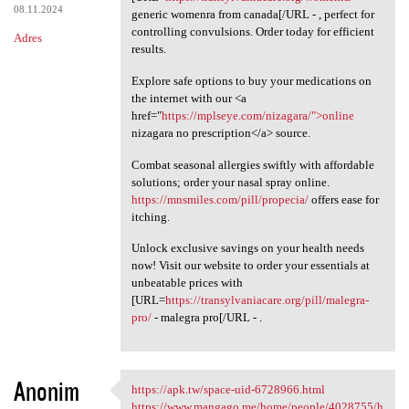
08.11.2024
generic womenra from canada[/URL - , perfect for
controlling convulsions. Order today for efficient
Adres
results.
Explore safe options to buy your medications on
the internet with our <a
href="
https://mplseye.com/nizagara/">online
nizagara no prescription</a> source.
Combat seasonal allergies swiftly with affordable
solutions; order your nasal spray online.
https://mnsmiles.com/pill/propecia/
offers ease for
itching.
Unlock exclusive savings on your health needs
now! Visit our website to order your essentials at
unbeatable prices with
[URL=
https://transylvaniacare.org/pill/malegra-
pro/
- malegra pro[/URL - .
Anonim
https://apk.tw/space-uid-6728966.html
https://apk.tw/space-uid
https://www.mangago.me/home/people/4028755/h