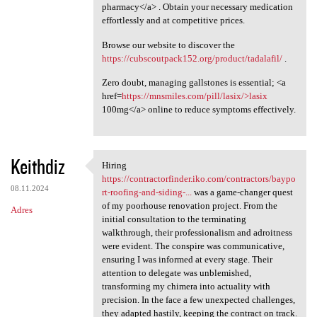
pharmacy</a> . Obtain your necessary medication
effortlessly and at competitive prices.
Browse our website to discover the
https://cubscoutpack152.org/product/tadalafil/
.
Zero doubt, managing gallstones is essential; <a
href=
https://mnsmiles.com/pill/lasix/>lasix
100mg</a> online to reduce symptoms effectively.
Keithdiz
Hiring
Hiring https:/
https://contractorfinder.iko.com/contractors/baypo
08.11.2024
rt-roofing-and-siding-...
was a game-changer quest
of my poorhouse renovation project. From the
Adres
initial consultation to the terminating
walkthrough, their professionalism and adroitness
were evident. The conspire was communicative,
ensuring I was informed at every stage. Their
attention to delegate was unblemished,
transforming my chimera into actuality with
precision. In the face a few unexpected challenges,
they adapted hastily, keeping the contract on track.