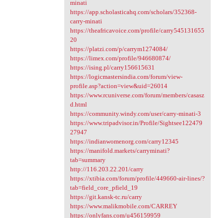
minati
https://app.scholasticahq.com/scholars/352368-
carry-minati
https://theafricavoice.com/profile/carry545131655
20
https://platzi.com/p/carrym1274084/
https://limex.com/profile/946680874/
https://ising.pl/carry156615631
https://logicmastersindia.com/forum/view-
profile.asp?action=view&uid=26014
https://www.rcuniverse.com/forum/members/casasz
d.html
https://community.windy.com/user/carry-minati-3
https://www.tripadvisor.in/Profile/Sightsee122479
27947
https://indianwomenorg.com/carry12345
https://manifold.markets/carryminati?
tab=summary
http://116.203.22.201/carry
https://xtibia.com/forum/profile/449660-air-lines/?
tab=field_core_pfield_19
https://git.kansk-tc.ru/carry
https://www.malikmobile.com/CARREY
https://onlyfans.com/u456159959