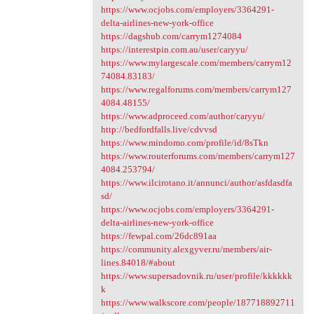
https://www.ocjobs.com/employers/3364291-
delta-airlines-new-york-office
https://dagshub.com/carrym1274084
https://interestpin.com.au/user/caryyu/
https://www.mylargescale.com/members/carrym12
74084.83183/
https://www.regalforums.com/members/carrym127
4084.48155/
https://www.adproceed.com/author/caryyu/
http://bedfordfalls.live/cdvvsd
https://www.mindomo.com/profile/id/8sTkn
https://www.routerforums.com/members/carrym127
4084.253794/
https://www.ilcirotano.it/annunci/author/asfdasdfa
sd/
https://www.ocjobs.com/employers/3364291-
delta-airlines-new-york-office
https://fewpal.com/26dc891aa
https://community.alexgyver.ru/members/air-
lines.84018/#about
https://www.supersadovnik.ru/user/profile/kkkkkk
k
https://www.walkscore.com/people/187718892711