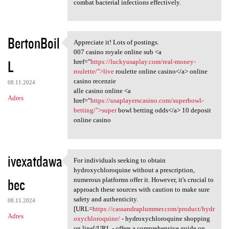
combat bacterial infections effectively.
BertonBoil
Appreciate it! Lots of postings.
Appreciate it! Lots of
007 casino royale online sub <a
L
href="
https://luckyusaplay.com/real-money-
roulette/">live
roulette online casino</a> online
casino recenzie
08.11.2024
alle casino online <a
Adres
href="
https://usaplayerscasino.com/superbowl-
betting/">super
bowl betting odds</a> 10 deposit
online casino
ivexatdawa
For individuals seeking to obtain
For individuals seeking to
hydroxychloroquine without a prescription,
bec
numerous platforms offer it. However, it's crucial to
approach these sources with caution to make sure
safety and authenticity.
08.11.2024
[URL=
https://cassandraplummer.com/product/hydr
Adres
oxychloroquine/
- hydroxychloroquine shopping
on line[/URL - offers a comprehensive guide on