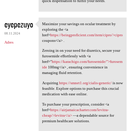
quick dispensation to fulfill your needs.
eyepezuyo
Maximize your savings on ocular treatment by
Maximize your savings on
exploring the <a
08.11.2024
href=
https://beingproficient.com/item/cipro/>cipro
coupons</a> .
Adres
Zeroing in on your need for diuretics, secure your
furosemide effortlessly with <a
href="
https://karachigo.com/furosemide/">furosem
ide
100mg</a> , ensuring convenience in
managing fluid retention.
Acquiring
https://smnet1.org/cialis-generic/
is now
feasible. Explore options to purchase this crucial
medication with ease online.
To purchase your prescription, consider <a
href=
https://airjamaicacharter.com/levitra-
cheap/>levitra</a>
—a dependable source for
premium healthcare solutions.