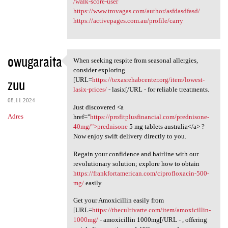
/walk-score-user
https://www.trovagas.com/author/asfdasdfasd/
https://activepages.com.au/profile/carry
owugaraita
When seeking respite from seasonal allergies,
When seeking respite from
consider exploring
zuu
[URL=
https://texasrehabcenter.org/item/lowest-
lasix-prices/
- lasix[/URL - for reliable treatments.
08.11.2024
Just discovered <a
Adres
href="
https://profitplusfinancial.com/prednisone-
40mg/">prednisone
5 mg tablets australia</a> ?
Now enjoy swift delivery directly to you.
Regain your confidence and hairline with our
revolutionary solution; explore how to obtain
https://frankfortamerican.com/ciprofloxacin-500-
mg/
easily.
Get your Amoxicillin easily from
[URL=
https://thecultivarte.com/item/amoxicillin-
1000mg/
- amoxicillin 1000mg[/URL - , offering