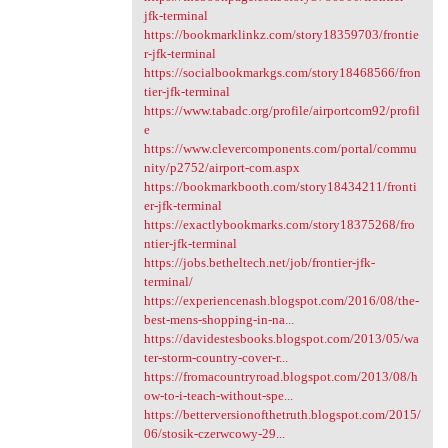
jfk-terminal
https://bookmarklinkz.com/story18359703/frontie
r-jfk-terminal
https://socialbookmarkgs.com/story18468566/fron
tier-jfk-terminal
https://www.tabadc.org/profile/airportcom92/profil
e
https://www.clevercomponents.com/portal/commu
nity/p2752/airport-com.aspx
https://bookmarkbooth.com/story18434211/fronti
er-jfk-terminal
https://exactlybookmarks.com/story18375268/fro
ntier-jfk-terminal
https://jobs.betheltech.net/job/frontier-jfk-
terminal/
https://experiencenash.blogspot.com/2016/08/the-
best-mens-shopping-in-na...
https://davidestesbooks.blogspot.com/2013/05/wa
ter-storm-country-cover-r...
https://fromacountryroad.blogspot.com/2013/08/h
ow-to-i-teach-without-spe...
https://betterversionofthetruth.blogspot.com/2015/
06/stosik-czerwcowy-29...