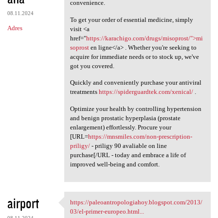
convenience.
08.11.2024
To get your order of essential medicine, simply
Adres
visit <a
href="
https://karachigo.com/drugs/misoprost/">mi
soprost
en ligne</a> . Whether you're seeking to
acquire for immediate needs or to stock up, we've
got you covered.
Quickly and conveniently purchase your antiviral
treatments
https://spiderguardtek.com/xenical/
.
Optimize your health by controlling hypertension
and benign prostatic hyperplasia (prostate
enlargement) effortlessly. Procure your
[URL=
https://mnsmiles.com/non-prescription-
priligy/
- priligy 90 avaliable on line
purchase[/URL - today and embrace a life of
improved well-being and comfort.
airport
https://paleoantropologiahoy.blogspot.com/2013/
https://paleoantropologiahoy
03/el-primer-europeo.html...