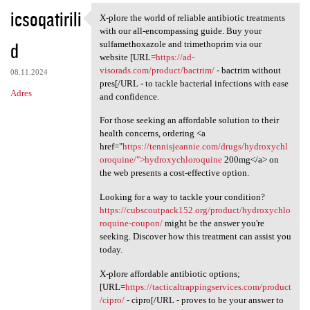
icsoqatirili
X-plore the world of reliable antibiotic treatments
X-plore the world of reliable
with our all-encompassing guide. Buy your
d
sulfamethoxazole and trimethoprim via our
website [URL=
https://ad-
visorads.com/product/bactrim/
- bactrim without
08.11.2024
pres[/URL - to tackle bacterial infections with ease
Adres
and confidence.
For those seeking an affordable solution to their
health concerns, ordering <a
href="
https://tennisjeannie.com/drugs/hydroxychl
oroquine/">hydroxychloroquine
200mg</a> on
the web presents a cost-effective option.
Looking for a way to tackle your condition?
https://cubscoutpack152.org/product/hydroxychlo
roquine-coupon/
might be the answer you're
seeking. Discover how this treatment can assist you
today.
X-plore affordable antibiotic options;
[URL=
https://tacticaltrappingservices.com/product
/cipro/
- cipro[/URL - proves to be your answer to