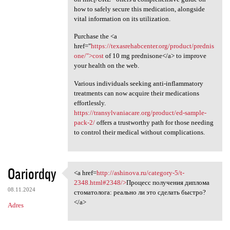
how to safely secure this medication, alongside
vital information on its utilization.
Purchase the <a
href="
https://texasrehabcenter.org/product/prednis
one/">cost
of 10 mg prednisone</a> to improve
your health on the web.
Various individuals seeking anti-inflammatory
treatments can now acquire their medications
effortlessly.
https://transylvaniacare.org/product/ed-sample-
pack-2/
offers a trustworthy path for those needing
to control their medical without complications.
Oariordqy
<a href=
http://ashinova.ru/category-5/t-
<a href=http://ashinova.ru
2348.html#2348/>
Процесс получения диплома
08.11.2024
стоматолога: реально ли это сделать быстро?
</a>
Adres