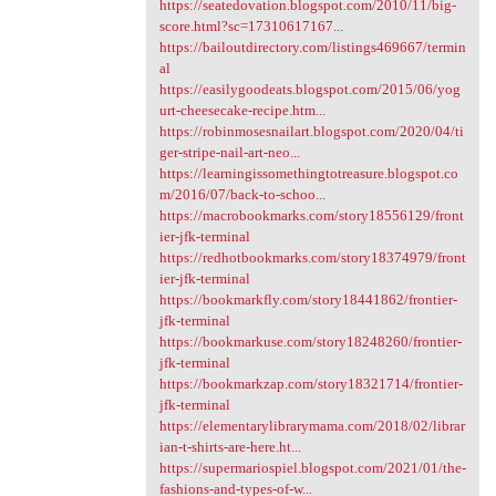
https://seatedovation.blogspot.com/2010/11/big-
score.html?sc=17310617167...
https://bailoutdirectory.com/listings469667/termin
al
https://easilygoodeats.blogspot.com/2015/06/yog
urt-cheesecake-recipe.htm...
https://robinmosesnailart.blogspot.com/2020/04/ti
ger-stripe-nail-art-neo...
https://learningissomethingtotreasure.blogspot.co
m/2016/07/back-to-schoo...
https://macrobookmarks.com/story18556129/front
ier-jfk-terminal
https://redhotbookmarks.com/story18374979/front
ier-jfk-terminal
https://bookmarkfly.com/story18441862/frontier-
jfk-terminal
https://bookmarkuse.com/story18248260/frontier-
jfk-terminal
https://bookmarkzap.com/story18321714/frontier-
jfk-terminal
https://elementarylibrarymama.com/2018/02/librar
ian-t-shirts-are-here.ht...
https://supermariospiel.blogspot.com/2021/01/the-
fashions-and-types-of-w...