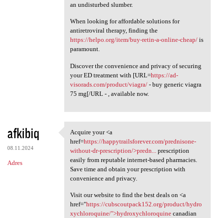
an undisturbed slumber.
When looking for affordable solutions for
antiretroviral therapy, finding the
https://helpo.org/item/buy-retin-a-online-cheap/
is
paramount.
Discover the convenience and privacy of securing
your ED treatment with [URL=
https://ad-
visorads.com/product/viagra/
- buy generic viagra
75 mg[/URL - , available now.
afkibiq
Acquire your <a
Acquire your <a href=https:/
href=
https://happytrailsforever.com/prednisone-
08.11.2024
without-dr-prescription/>predn...
prescription
easily from reputable internet-based pharmacies.
Adres
Save time and obtain your prescription with
convenience and privacy.
Visit our website to find the best deals on <a
href="
https://cubscoutpack152.org/product/hydro
xychloroquine/">hydroxychloroquine
canadian