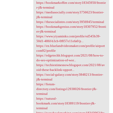
https://bookmarkoffire.com/story18345950/frontie
r-jfk-terminal
https://mediasocially.com/story3756623/frontier-
jfk-terminal
https://thesocialintro.com/story3956945/terminal
https://bookmarkgenius.com/story18307952/fronti
er-jfk-terminal
https://www.yiyaminks.com/profile/ed545b39-
50d1-486f-b3cb-0f057e11efa0/p...
https://en.bluelandvideomaker.com/profile/airport
com92/profile
https://edgetechh.blogspot.com/2021/08/how-to-
do-seo-optimization-of-wor...
https://techiestimesnow.blogspot.com/2021/08/av
oid-these-backlink-opport...
https://social-galaxy.com/story3848213/frontier-
jfk-terminal
https://forum-
directory.com/listings12938026/frontier-jfk-
terminal
https://natural-
bookmark.com/story18389119/frontier-jfk-
terminal
https://nanobookmarking.com/story18343062/fro