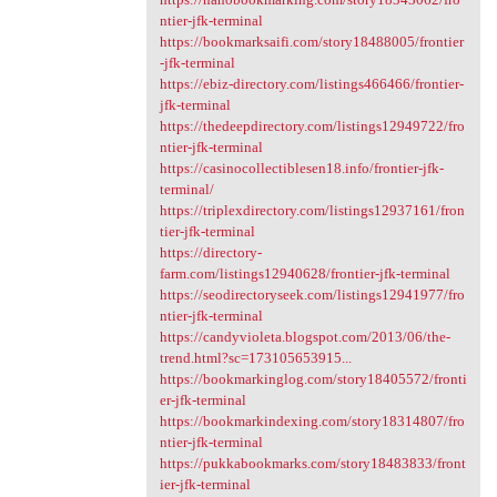
ntier-jfk-terminal
https://bookmarksaifi.com/story18488005/frontier
-jfk-terminal
https://ebiz-directory.com/listings466466/frontier-
jfk-terminal
https://thedeepdirectory.com/listings12949722/fro
ntier-jfk-terminal
https://casinocollectiblesen18.info/frontier-jfk-
terminal/
https://triplexdirectory.com/listings12937161/fron
tier-jfk-terminal
https://directory-
farm.com/listings12940628/frontier-jfk-terminal
https://seodirectoryseek.com/listings12941977/fro
ntier-jfk-terminal
https://candyvioleta.blogspot.com/2013/06/the-
trend.html?sc=173105653915...
https://bookmarkinglog.com/story18405572/fronti
er-jfk-terminal
https://bookmarkindexing.com/story18314807/fro
ntier-jfk-terminal
https://pukkabookmarks.com/story18483833/front
ier-jfk-terminal