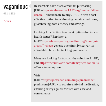
vagamlouc
Researchers have discovered that purchasing
Researchers have discovered
[URL=
https://cubscoutpack152.org/product/alben
08.11.2024
dazole/
- albendazole to buy[/URL - offers a cost-
effective option for addressing certain conditions,
Adres
guaranteeing both efficacy and savings.
Looking for effective treatment options for female
health issues? Explore <a
href="
https://brazosportregionalfmc.org/item/lyric
a-cost/">cheap
generic overnight lyrica</a> , a
affordable choice for tackling your needs.
Many are looking for trustworthy solutions for ED,
and
https://thecultivarte.com/item/prices-for-cialis/
offers a tested option.
Visit
[URL=
https://jomsabah.com/drugs/prednisone/
-
prednisone[/URL - to acquire antiviral medication,
ensuring safety against viruses with ease and
convenience.