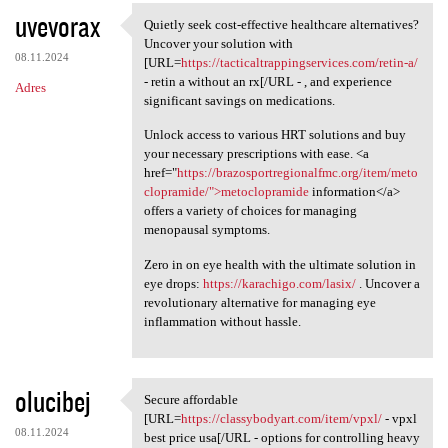
uvevorax
Quietly seek cost-effective healthcare alternatives?
Quietly seek cost-effective
Uncover your solution with
08.11.2024
[URL=
https://tacticaltrappingservices.com/retin-a/
- retin a without an rx[/URL - , and experience
Adres
significant savings on medications.
Unlock access to various HRT solutions and buy
your necessary prescriptions with ease. <a
href="
https://brazosportregionalfmc.org/item/meto
clopramide/">metoclopramide
information</a>
offers a variety of choices for managing
menopausal symptoms.
Zero in on eye health with the ultimate solution in
eye drops:
https://karachigo.com/lasix/
. Uncover a
revolutionary alternative for managing eye
inflammation without hassle.
olucibej
Secure affordable
Secure affordable [URL=https:
[URL=
https://classybodyart.com/item/vpxl/
- vpxl
08.11.2024
best price usa[/URL - options for controlling heavy