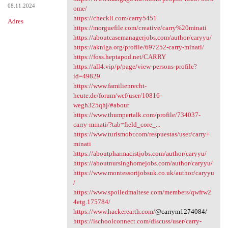
08.11.2024
ome/
https://checkli.com/carry5451
Adres
https://morguefile.com/creative/carry%20minati
https://aboutcasemanagerjobs.com/author/caryyu/
https://akniga.org/profile/697252-carry-minati/
https://foss.heptapod.net/CARRY
https://all4.vip/p/page/view-persons-profile?
id=49829
https://www.familienrecht-
heute.de/forum/wcf/user/10816-
wegh325qhj/#about
https://www.thumpertalk.com/profile/734037-
carry-minati/?tab=field_core_...
https://www.turismobr.com/respuestas/user/carry+
minati
https://aboutpharmacistjobs.com/author/caryyu/
https://aboutnursinghomejobs.com/author/caryyu/
https://www.montessorijobsuk.co.uk/author/caryyu
/
https://www.spoiledmaltese.com/members/qwfrw2
4etg.175784/
https://www.hackerearth.com/
@carrym1274084/
https://ischoolconnect.com/discuss/user/carry-