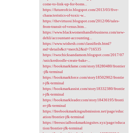
come-to-link-up-for-boms...
https://futureofcio.blogspot.com/2013/03/five-
characteristics-of-toxic-w...
https://thevirtuosi.blogspot.com/2012/06/tales-
from-transit-of-venus.htm...
https://www.blackwomenhandlebusiness.com/new-
dehli/accountant-accounting...
https://www.wishesh.com/classifieds.html?
md=details&ct=merch2&id=716535
https://twochicksandamom.blogspot.com/2017/07
/snickerdoodle-create-bake-...
https://bookmarkfame.com/story18280480/frontier
-jfk-terminal
https://bookmarkforce.com/story18502902/frontie
r-jfk-terminal
https://bookmarkassist.com/story18332380/frontie
r-jfk-terminal
https://bookmarkleader.com/story18436195/fronti
er-jfk-terminal
https://freebookmarkingsubmission.net/page/educ
ation/frontier-jfk-terminal
https://freesocialbookmarkingsites.xyz/page/educa
tion/frontier-jfk-terminal