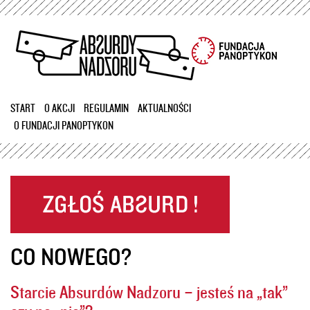
Przejdź
do
treści
START
O AKCJI
REGULAMIN
AKTUALNOŚCI
O FUNDACJI PANOPTYKON
CO NOWEGO?
Starcie Absurdów Nadzoru – jesteś na „tak”