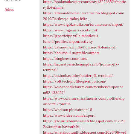
08.11.2024
https://bookmarkeasier.com/story18276852/frontie
r-jfk-terminal
Adres
https://arrasandonobatomvermelho.blogspot.com/
2019/04/desejo-todos-feliz...
https://www.bigbizstuff.com/forums/users/airport/
https://www.trngamers.co.uk/trnrt
https://jeparticipe.ville-montlouis-
loire.fr/profiles/airport/activity
https://casino-maxi.info/frontier-jfk-terminal/
https://aboutsoul.in/profile/airport
https://bingbees.com/trhtss
https://hausratversicherungde.info/frontier-jfk-
terminal/
https://casinobas.info/frontier-jfk-terminal/
https://volt.tech/profile/ga-airportcom/
https://www.poodleforum.com/members/airportco
m92.138957/
https://www.colormeafricafinearts.com/profile/airp
ortcom92/profile
https://whatson.plus/airport10
https://www.bideew.com/airport
https://kleurrijkbrontesisters.blogspot.com/2020/1
2/winter-in-haworth.ht...
https://whatahootquilts.blogspot.com/2020/06/wel