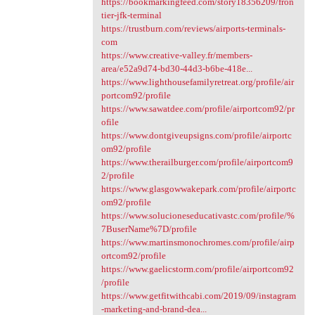
https://bookmarkingfeed.com/story18356209/fron
tier-jfk-terminal
https://trustburn.com/reviews/airports-terminals-
com
https://www.creative-valley.fr/members-
area/e52a9d74-bd30-44d3-b6be-418e...
https://www.lighthousefamilyretreat.org/profile/air
portcom92/profile
https://www.sawatdee.com/profile/airportcom92/pr
ofile
https://www.dontgiveupsigns.com/profile/airportc
om92/profile
https://www.therailburger.com/profile/airportcom9
2/profile
https://www.glasgowwakepark.com/profile/airportc
om92/profile
https://www.solucioneseducativastc.com/profile/%
7BuserName%7D/profile
https://www.martinsmonochromes.com/profile/airp
ortcom92/profile
https://www.gaelicstorm.com/profile/airportcom92
/profile
https://www.getfitwithcabi.com/2019/09/instagram
-marketing-and-brand-dea...