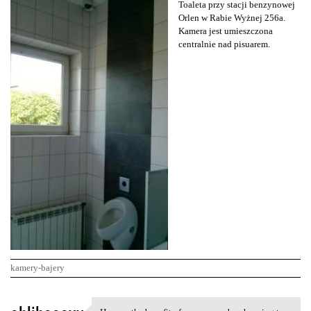
Toaleta przy stacji benzynowej
Orlen w Rabie Wyżnej 256a.
Kamera jest umieszczona
centralnie nad pisuarem.
kamery-bajery
K