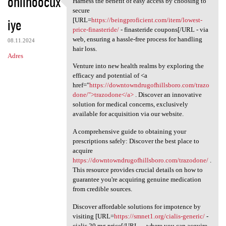
ohlihoocux
Harness the benefit of easy access by choosing to
Harness the benefit of easy
o
secure
iye
m
[URL=
https://beingproficient.com/item/lowest-
price-finasteride/
- finasteride coupons[/URL - via
e
web, ensuring a hassle-free process for handling
08.11.2024
n
hair loss.
Adres
t
Venture into new health realms by exploring the
efficacy and potential of <a
a
href="
https://downtowndrugofhillsboro.com/trazo
r
done/">trazodone</a>
. Discover an innovative
solution for medical concerns, exclusively
z
available for acquisition via our website.
e
A comprehensive guide to obtaining your
prescriptions safely: Discover the best place to
acquire
https://downtowndrugofhillsboro.com/trazodone/
.
This resource provides crucial details on how to
guarantee you're acquiring genuine medication
from credible sources.
Discover affordable solutions for impotence by
visiting [URL=
https://smnet1.org/cialis-generic/
-
cialis 20 mg price[/URL - , where you can acquire