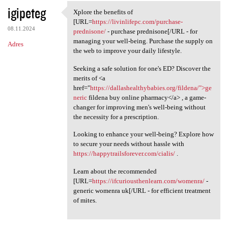
igipeteg
Xplore the benefits of
Xplore the benefits of [URL
[URL=
https://livinlifepc.com/purchase-
08.11.2024
prednisone/
- purchase prednisone[/URL - for
managing your well-being. Purchase the supply on
Adres
the web to improve your daily lifestyle.
Seeking a safe solution for one's ED? Discover the
merits of <a
href="
https://dallashealthybabies.org/fildena/">ge
neric
fildena buy online pharmacy</a> , a game-
changer for improving men's well-being without
the necessity for a prescription.
Looking to enhance your well-being? Explore how
to secure your needs without hassle with
https://happytrailsforever.com/cialis/
.
Learn about the recommended
[URL=
https://ifcuriousthenlearn.com/womenra/
-
generic womenra uk[/URL - for efficient treatment
of mites.