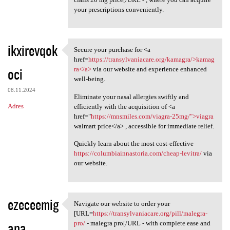
your prescriptions conveniently.
ikxirevqok
Secure your purchase for <a
Secure your purchase for <a
href=
https://transylvaniacare.org/kamagra/>kamag
oci
ra</a>
via our website and experience enhanced
well-being.
08.11.2024
Eliminate your nasal allergies swiftly and
Adres
efficiently with the acquisition of <a
href="
https://mnsmiles.com/viagra-25mg/">viagra
walmart price</a> , accessible for immediate relief.
Quickly learn about the most cost-effective
https://columbiainnastoria.com/cheap-levitra/
via
our website.
ezeceemig
Navigate our website to order your
Navigate our website to order
[URL=
https://transylvaniacare.org/pill/malegra-
ana
pro/
- malegra pro[/URL - with complete ease and