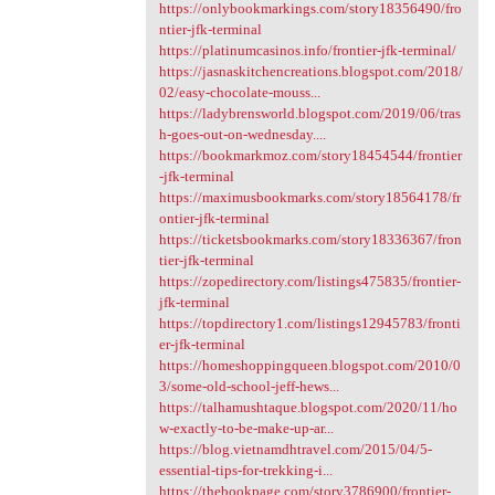
https://onlybookmarkings.com/story18356490/fro
ntier-jfk-terminal
https://platinumcasinos.info/frontier-jfk-terminal/
https://jasnaskitchencreations.blogspot.com/2018/
02/easy-chocolate-mouss...
https://ladybrensworld.blogspot.com/2019/06/tras
h-goes-out-on-wednesday....
https://bookmarkmoz.com/story18454544/frontier
-jfk-terminal
https://maximusbookmarks.com/story18564178/fr
ontier-jfk-terminal
https://ticketsbookmarks.com/story18336367/fron
tier-jfk-terminal
https://zopedirectory.com/listings475835/frontier-
jfk-terminal
https://topdirectory1.com/listings12945783/fronti
er-jfk-terminal
https://homeshoppingqueen.blogspot.com/2010/0
3/some-old-school-jeff-hews...
https://talhamushtaque.blogspot.com/2020/11/ho
w-exactly-to-be-make-up-ar...
https://blog.vietnamdhtravel.com/2015/04/5-
essential-tips-for-trekking-i...
https://thebookpage.com/story3786900/frontier-