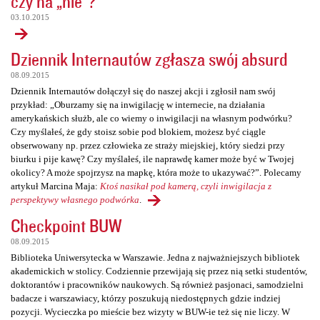
czy na „nie”?
03.10.2015
Dziennik Internautów zgłasza swój absurd
08.09.2015
Dziennik Internautów dołączył się do naszej akcji i zgłosił nam swój
przykład: „Oburzamy się na inwigilację w internecie, na działania
amerykańskich służb, ale co wiemy o inwigilacji na własnym podwórku?
Czy myślałeś, że gdy stoisz sobie pod blokiem, możesz być ciągle
obserwowany np. przez człowieka ze straży miejskiej, który siedzi przy
biurku i pije kawę? Czy myślałeś, ile naprawdę kamer może być w Twojej
okolicy? A może spojrzysz na mapkę, która może to ukazywać?”. Polecamy
artykuł Marcina Maja:
Ktoś nasikał pod kamerą, czyli inwigilacja z
perspektywy własnego podwórka
.
Checkpoint BUW
08.09.2015
Biblioteka Uniwersytecka w Warszawie. Jedna z najważniejszych bibliotek
akademickich w stolicy. Codziennie przewijają się przez nią setki studentów,
doktorantów i pracowników naukowych. Są również pasjonaci, samodzielni
badacze i warszawiacy, którzy poszukują niedostępnych gdzie indziej
pozycji. Wycieczka po mieście bez wizyty w BUW-ie też się nie liczy. W