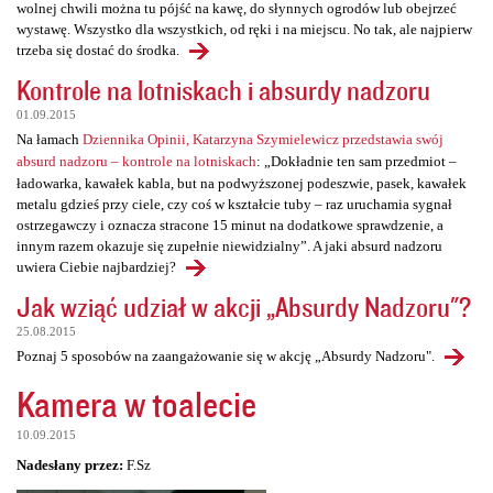
wolnej chwili można tu pójść na kawę, do słynnych ogrodów lub obejrzeć
wystawę. Wszystko dla wszystkich, od ręki i na miejscu. No tak, ale najpierw
trzeba się dostać do środka.
Kontrole na lotniskach i absurdy nadzoru
01.09.2015
Na łamach
Dziennika Opinii, Katarzyna Szymielewicz przedstawia swój
absurd nadzoru – kontrole na lotniskach
: „Dokładnie ten sam przedmiot –
ładowarka, kawałek kabla, but na podwyższonej podeszwie, pasek, kawałek
metalu gdzieś przy ciele, czy coś w kształcie tuby – raz uruchamia sygnał
ostrzegawczy i oznacza stracone 15 minut na dodatkowe sprawdzenie, a
innym razem okazuje się zupełnie niewidzialny”. A jaki absurd nadzoru
uwiera Ciebie najbardziej?
Jak wziąć udział w akcji „Absurdy Nadzoru"?
25.08.2015
Poznaj 5 sposobów na zaangażowanie się w akcję „Absurdy Nadzoru".
Kamera w toalecie
10.09.2015
Nadesłany przez:
F.Sz