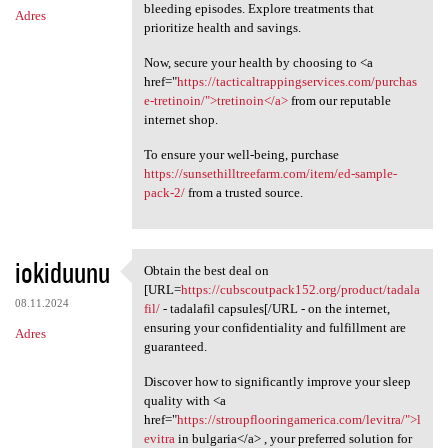
bleeding episodes. Explore treatments that
Adres
prioritize health and savings.
Now, secure your health by choosing to <a
href="
https://tacticaltrappingservices.com/purchas
e-tretinoin/">tretinoin</a>
from our reputable
internet shop.
To ensure your well-being, purchase
https://sunsethilltreefarm.com/item/ed-sample-
pack-2/
from a trusted source.
iokiduunu
Obtain the best deal on
Obtain the best deal on [URL
[URL=
https://cubscoutpack152.org/product/tadala
08.11.2024
fil/
- tadalafil capsules[/URL - on the internet,
ensuring your confidentiality and fulfillment are
Adres
guaranteed.
Discover how to significantly improve your sleep
quality with <a
href="
https://stroupflooringamerica.com/levitra/">l
evitra
in bulgaria</a> , your preferred solution for