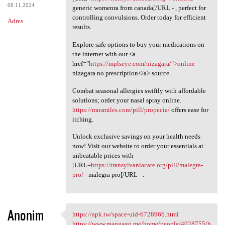
08.11.2024
generic womenra from canada[/URL - , perfect for
controlling convulsions. Order today for efficient
Adres
results.
Explore safe options to buy your medications on
the internet with our <a
href="
https://mplseye.com/nizagara/">online
nizagara no prescription</a> source.
Combat seasonal allergies swiftly with affordable
solutions; order your nasal spray online.
https://mnsmiles.com/pill/propecia/
offers ease for
itching.
Unlock exclusive savings on your health needs
now! Visit our website to order your essentials at
unbeatable prices with
[URL=
https://transylvaniacare.org/pill/malegra-
pro/
- malegra pro[/URL - .
Anonim
https://apk.tw/space-uid-6728966.html
https://apk.tw/space-uid
https://www.mangago.me/home/people/4028755/h