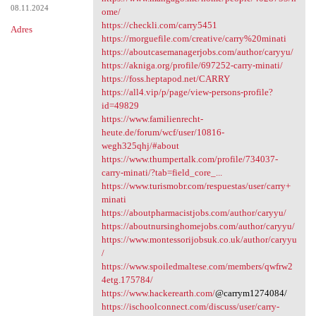
08.11.2024
ome/
https://checkli.com/carry5451
Adres
https://morguefile.com/creative/carry%20minati
https://aboutcasemanagerjobs.com/author/caryyu/
https://akniga.org/profile/697252-carry-minati/
https://foss.heptapod.net/CARRY
https://all4.vip/p/page/view-persons-profile?
id=49829
https://www.familienrecht-
heute.de/forum/wcf/user/10816-
wegh325qhj/#about
https://www.thumpertalk.com/profile/734037-
carry-minati/?tab=field_core_...
https://www.turismobr.com/respuestas/user/carry+
minati
https://aboutpharmacistjobs.com/author/caryyu/
https://aboutnursinghomejobs.com/author/caryyu/
https://www.montessorijobsuk.co.uk/author/caryyu
/
https://www.spoiledmaltese.com/members/qwfrw2
4etg.175784/
https://www.hackerearth.com/
@carrym1274084/
https://ischoolconnect.com/discuss/user/carry-