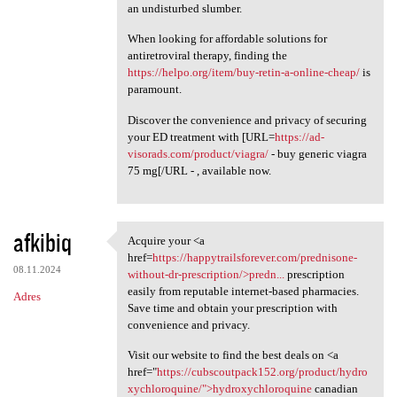
an undisturbed slumber.
When looking for affordable solutions for
antiretroviral therapy, finding the
https://helpo.org/item/buy-retin-a-online-cheap/
is
paramount.
Discover the convenience and privacy of securing
your ED treatment with [URL=
https://ad-
visorads.com/product/viagra/
- buy generic viagra
75 mg[/URL - , available now.
afkibiq
Acquire your <a
Acquire your <a href=https:/
href=
https://happytrailsforever.com/prednisone-
08.11.2024
without-dr-prescription/>predn...
prescription
easily from reputable internet-based pharmacies.
Adres
Save time and obtain your prescription with
convenience and privacy.
Visit our website to find the best deals on <a
href="
https://cubscoutpack152.org/product/hydro
xychloroquine/">hydroxychloroquine
canadian