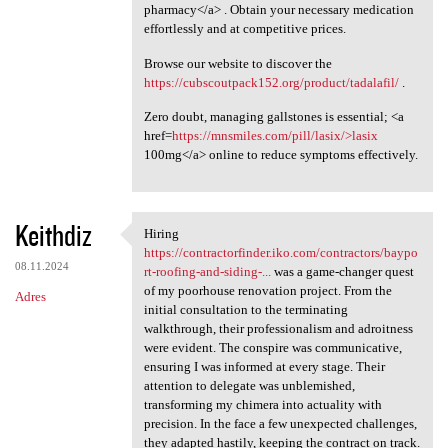
pharmacy</a> . Obtain your necessary medication
effortlessly and at competitive prices.
Browse our website to discover the
https://cubscoutpack152.org/product/tadalafil/
.
Zero doubt, managing gallstones is essential; <a
href=
https://mnsmiles.com/pill/lasix/>lasix
100mg</a> online to reduce symptoms effectively.
Keithdiz
Hiring
Hiring https:/
https://contractorfinder.iko.com/contractors/baypo
08.11.2024
rt-roofing-and-siding-...
was a game-changer quest
of my poorhouse renovation project. From the
Adres
initial consultation to the terminating
walkthrough, their professionalism and adroitness
were evident. The conspire was communicative,
ensuring I was informed at every stage. Their
attention to delegate was unblemished,
transforming my chimera into actuality with
precision. In the face a few unexpected challenges,
they adapted hastily, keeping the contract on track.