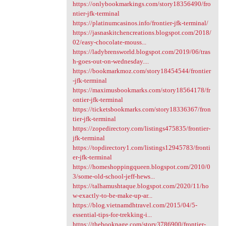
https://onlybookmarkings.com/story18356490/fro
ntier-jfk-terminal
https://platinumcasinos.info/frontier-jfk-terminal/
https://jasnaskitchencreations.blogspot.com/2018/
02/easy-chocolate-mouss...
https://ladybrensworld.blogspot.com/2019/06/tras
h-goes-out-on-wednesday....
https://bookmarkmoz.com/story18454544/frontier
-jfk-terminal
https://maximusbookmarks.com/story18564178/fr
ontier-jfk-terminal
https://ticketsbookmarks.com/story18336367/fron
tier-jfk-terminal
https://zopedirectory.com/listings475835/frontier-
jfk-terminal
https://topdirectory1.com/listings12945783/fronti
er-jfk-terminal
https://homeshoppingqueen.blogspot.com/2010/0
3/some-old-school-jeff-hews...
https://talhamushtaque.blogspot.com/2020/11/ho
w-exactly-to-be-make-up-ar...
https://blog.vietnamdhtravel.com/2015/04/5-
essential-tips-for-trekking-i...
https://thebookpage.com/story3786900/frontier-