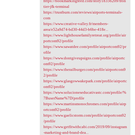
https://bookmarkingfeed.com/story18356209/fron
tier-jfk-terminal
https://trustburn.com/reviews/airports-terminals-
com
https://www.creative-valley.fr/members-
area/e52a9d74-bd30-44d3-b6be-418e...
https://www.lighthousefamilyretreat.org/profile/air
portcom92/profile
https://www.sawatdee.com/profile/airportcom92/pr
ofile
https://www.dontgiveupsigns.com/profile/airportc
om92/profile
https://www.therailburger.com/profile/airportcom9
2/profile
https://www.glasgowwakepark.com/profile/airportc
om92/profile
https://www.solucioneseducativastc.com/profile/%
7BuserName%7D/profile
https://www.martinsmonochromes.com/profile/airp
ortcom92/profile
https://www.gaelicstorm.com/profile/airportcom92
/profile
https://www.getfitwithcabi.com/2019/09/instagram
-marketing-and-brand-dea...