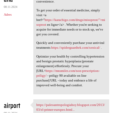
convenience.
08.11.2024
To get your order of essential medicine, simply
Adres
visit <a
href="
https://karachigo.com/drugs/misoprost/">mi
soprost
en ligne</a> . Whether you're seeking to
acquire for immediate needs or to stock up, we've
got you covered.
Quickly and conveniently purchase your antiviral
treatments
https://spiderguardtek.com/xenical/
.
Optimize your health by controlling hypertension
and benign prostatic hyperplasia (prostate
enlargement) effortlessly. Procure your
[URL=
https://mnsmiles.com/non-prescription-
priligy/
- priligy 90 avaliable on line
purchase[/URL - today and embrace a life of
improved well-being and comfort.
airport
https://paleoantropologiahoy.blogspot.com/2013/
https://paleoantropologiahoy
03/el-primer-europeo.html...