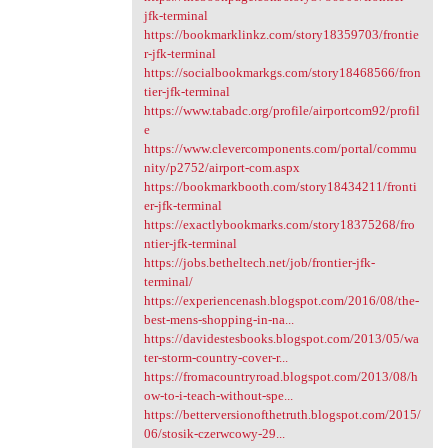
jfk-terminal
https://bookmarklinkz.com/story18359703/frontie
r-jfk-terminal
https://socialbookmarkgs.com/story18468566/fron
tier-jfk-terminal
https://www.tabadc.org/profile/airportcom92/profil
e
https://www.clevercomponents.com/portal/commu
nity/p2752/airport-com.aspx
https://bookmarkbooth.com/story18434211/fronti
er-jfk-terminal
https://exactlybookmarks.com/story18375268/fro
ntier-jfk-terminal
https://jobs.betheltech.net/job/frontier-jfk-
terminal/
https://experiencenash.blogspot.com/2016/08/the-
best-mens-shopping-in-na...
https://davidestesbooks.blogspot.com/2013/05/wa
ter-storm-country-cover-r...
https://fromacountryroad.blogspot.com/2013/08/h
ow-to-i-teach-without-spe...
https://betterversionofthetruth.blogspot.com/2015/
06/stosik-czerwcowy-29...