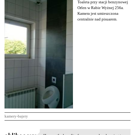
Toaleta przy stacji benzynowej
Orlen w Rabie Wyżnej 256a.
Kamera jest umieszczona
centralnie nad pisuarem.
kamery-bajery
K