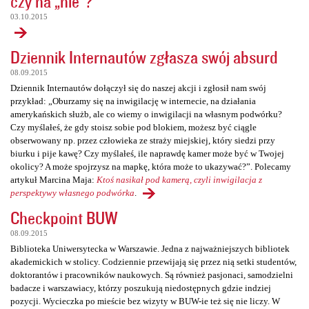
czy na „nie”?
03.10.2015
Dziennik Internautów zgłasza swój absurd
08.09.2015
Dziennik Internautów dołączył się do naszej akcji i zgłosił nam swój
przykład: „Oburzamy się na inwigilację w internecie, na działania
amerykańskich służb, ale co wiemy o inwigilacji na własnym podwórku?
Czy myślałeś, że gdy stoisz sobie pod blokiem, możesz być ciągle
obserwowany np. przez człowieka ze straży miejskiej, który siedzi przy
biurku i pije kawę? Czy myślałeś, ile naprawdę kamer może być w Twojej
okolicy? A może spojrzysz na mapkę, która może to ukazywać?”. Polecamy
artykuł Marcina Maja:
Ktoś nasikał pod kamerą, czyli inwigilacja z
perspektywy własnego podwórka
.
Checkpoint BUW
08.09.2015
Biblioteka Uniwersytecka w Warszawie. Jedna z najważniejszych bibliotek
akademickich w stolicy. Codziennie przewijają się przez nią setki studentów,
doktorantów i pracowników naukowych. Są również pasjonaci, samodzielni
badacze i warszawiacy, którzy poszukują niedostępnych gdzie indziej
pozycji. Wycieczka po mieście bez wizyty w BUW-ie też się nie liczy. W