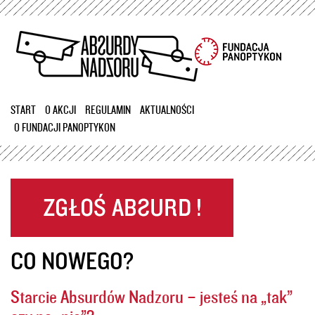
Przejdź
do
treści
START
O AKCJI
REGULAMIN
AKTUALNOŚCI
O FUNDACJI PANOPTYKON
CO NOWEGO?
Starcie Absurdów Nadzoru – jesteś na „tak”