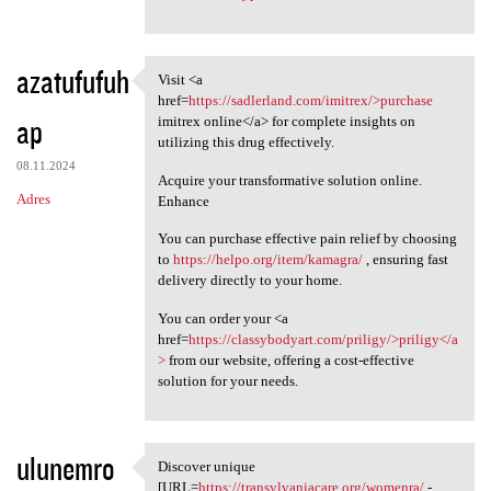
azatufufuh
Visit <a
Visit <a href=https:/
href=
https://sadlerland.com/imitrex/>purchase
ap
imitrex online</a> for complete insights on
utilizing this drug effectively.
08.11.2024
Acquire your transformative solution online.
Adres
Enhance
You can purchase effective pain relief by choosing
to
https://helpo.org/item/kamagra/
, ensuring fast
delivery directly to your home.
You can order your <a
href=
https://classybodyart.com/priligy/>priligy</a
>
from our website, offering a cost-effective
solution for your needs.
ulunemro
Discover unique
Discover unique [URL=https:/
[URL=
https://transylvaniacare.org/womenra/
-