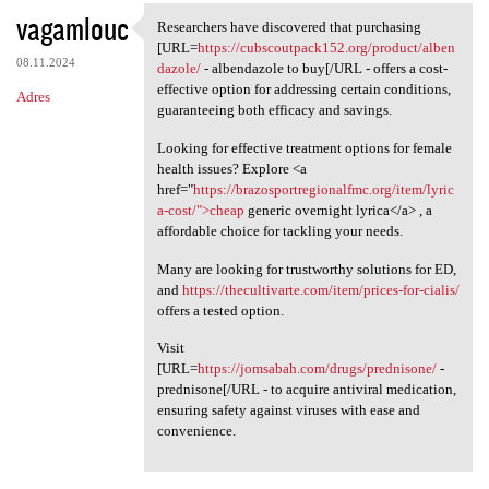
vagamlouc
Researchers have discovered that purchasing
Researchers have discovered
[URL=
https://cubscoutpack152.org/product/alben
08.11.2024
dazole/
- albendazole to buy[/URL - offers a cost-
effective option for addressing certain conditions,
Adres
guaranteeing both efficacy and savings.
Looking for effective treatment options for female
health issues? Explore <a
href="
https://brazosportregionalfmc.org/item/lyric
a-cost/">cheap
generic overnight lyrica</a> , a
affordable choice for tackling your needs.
Many are looking for trustworthy solutions for ED,
and
https://thecultivarte.com/item/prices-for-cialis/
offers a tested option.
Visit
[URL=
https://jomsabah.com/drugs/prednisone/
-
prednisone[/URL - to acquire antiviral medication,
ensuring safety against viruses with ease and
convenience.