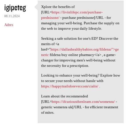
igipeteg
Xplore the benefits of
Xplore the benefits of [URL
[URL=
https://livinlifepc.com/purchase-
08.11.2024
prednisone/
- purchase prednisone[/URL - for
managing your well-being. Purchase the supply on
Adres
the web to improve your daily lifestyle.
Seeking a safe solution for one's ED? Discover the
merits of <a
href="
https://dallashealthybabies.org/fildena/">ge
neric
fildena buy online pharmacy</a> , a game-
changer for improving men's well-being without
the necessity for a prescription.
Looking to enhance your well-being? Explore how
to secure your needs without hassle with
https://happytrailsforever.com/cialis/
.
Learn about the recommended
[URL=
https://ifcuriousthenlearn.com/womenra/
-
generic womenra uk[/URL - for efficient treatment
of mites.