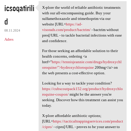
icsoqatirili
X-plore the world of reliable antibiotic treatments
X-plore the world of reliable
with our all-encompassing guide. Buy your
d
sulfamethoxazole and trimethoprim via our
website [URL=
https://ad-
visorads.com/product/bactrim/
- bactrim without
08.11.2024
pres[/URL - to tackle bacterial infections with ease
Adres
and confidence.
For those seeking an affordable solution to their
health concerns, ordering <a
href="
https://tennisjeannie.com/drugs/hydroxychl
oroquine/">hydroxychloroquine
200mg</a> on
the web presents a cost-effective option.
Looking for a way to tackle your condition?
https://cubscoutpack152.org/product/hydroxychlo
roquine-coupon/
might be the answer you're
seeking. Discover how this treatment can assist you
today.
X-plore affordable antibiotic options;
[URL=
https://tacticaltrappingservices.com/product
/cipro/
- cipro[/URL - proves to be your answer to