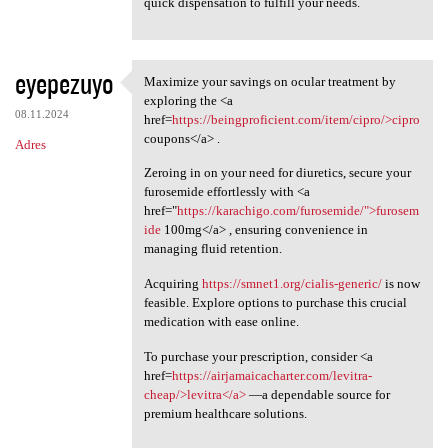
quick dispensation to fulfill your needs.
eyepezuyo
Maximize your savings on ocular treatment by
Maximize your savings on
exploring the <a
08.11.2024
href=
https://beingproficient.com/item/cipro/>cipro
coupons</a> .
Adres
Zeroing in on your need for diuretics, secure your
furosemide effortlessly with <a
href="
https://karachigo.com/furosemide/">furosem
ide
100mg</a> , ensuring convenience in
managing fluid retention.
Acquiring
https://smnet1.org/cialis-generic/
is now
feasible. Explore options to purchase this crucial
medication with ease online.
To purchase your prescription, consider <a
href=
https://airjamaicacharter.com/levitra-
cheap/>levitra</a>
—a dependable source for
premium healthcare solutions.