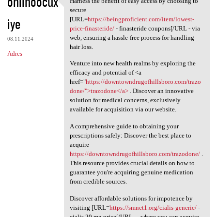
ohlihoocux
Harness the benefit of easy access by choosing to
Harness the benefit of easy
o
secure
iye
m
[URL=
https://beingproficient.com/item/lowest-
price-finasteride/
- finasteride coupons[/URL - via
e
web, ensuring a hassle-free process for handling
08.11.2024
n
hair loss.
Adres
t
Venture into new health realms by exploring the
efficacy and potential of <a
a
href="
https://downtowndrugofhillsboro.com/trazo
r
done/">trazodone</a>
. Discover an innovative
solution for medical concerns, exclusively
z
available for acquisition via our website.
e
A comprehensive guide to obtaining your
prescriptions safely: Discover the best place to
acquire
https://downtowndrugofhillsboro.com/trazodone/
.
This resource provides crucial details on how to
guarantee you're acquiring genuine medication
from credible sources.
Discover affordable solutions for impotence by
visiting [URL=
https://smnet1.org/cialis-generic/
-
cialis 20 mg price[/URL - , where you can acquire