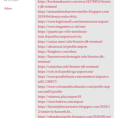
08.11.2024
https://bookmarkeasier.com/story18276852/frontie
r-jfk-terminal
Adres
https://arrasandonobatomvermelho.blogspot.com/
2019/04/desejo-todos-feliz...
https://www.bigbizstuff.com/forums/users/airport/
https://www.trngamers.co.uk/trnrt
https://jeparticipe.ville-montlouis-
loire.fr/profiles/airport/activity
https://casino-maxi.info/frontier-jfk-terminal/
https://aboutsoul.in/profile/airport
https://bingbees.com/trhtss
https://hausratversicherungde.info/frontier-jfk-
terminal/
https://casinobas.info/frontier-jfk-terminal/
https://volt.tech/profile/ga-airportcom/
https://www.poodleforum.com/members/airportco
m92.138957/
https://www.colormeafricafinearts.com/profile/airp
ortcom92/profile
https://whatson.plus/airport10
https://www.bideew.com/airport
https://kleurrijkbrontesisters.blogspot.com/2020/1
2/winter-in-haworth.ht...
https://whatahootquilts.blogspot.com/2020/06/wel