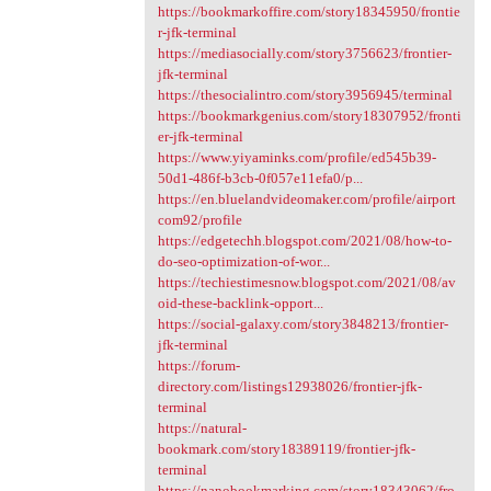
https://bookmarkoffire.com/story18345950/frontie
r-jfk-terminal
https://mediasocially.com/story3756623/frontier-
jfk-terminal
https://thesocialintro.com/story3956945/terminal
https://bookmarkgenius.com/story18307952/fronti
er-jfk-terminal
https://www.yiyaminks.com/profile/ed545b39-
50d1-486f-b3cb-0f057e11efa0/p...
https://en.bluelandvideomaker.com/profile/airport
com92/profile
https://edgetechh.blogspot.com/2021/08/how-to-
do-seo-optimization-of-wor...
https://techiestimesnow.blogspot.com/2021/08/av
oid-these-backlink-opport...
https://social-galaxy.com/story3848213/frontier-
jfk-terminal
https://forum-
directory.com/listings12938026/frontier-jfk-
terminal
https://natural-
bookmark.com/story18389119/frontier-jfk-
terminal
https://nanobookmarking.com/story18343062/fro