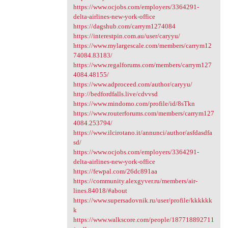
https://www.ocjobs.com/employers/3364291-
delta-airlines-new-york-office
https://dagshub.com/carrym1274084
https://interestpin.com.au/user/caryyu/
https://www.mylargescale.com/members/carrym12
74084.83183/
https://www.regalforums.com/members/carrym127
4084.48155/
https://www.adproceed.com/author/caryyu/
http://bedfordfalls.live/cdvvsd
https://www.mindomo.com/profile/id/8sTkn
https://www.routerforums.com/members/carrym127
4084.253794/
https://www.ilcirotano.it/annunci/author/asfdasdfa
sd/
https://www.ocjobs.com/employers/3364291-
delta-airlines-new-york-office
https://fewpal.com/26dc891aa
https://community.alexgyver.ru/members/air-
lines.84018/#about
https://www.supersadovnik.ru/user/profile/kkkkkk
k
https://www.walkscore.com/people/187718892711