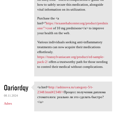
how to safely secure this medication, alongside
vital information on its utilization.
Purchase the <a
href="
https://texasrehabcenter.org/product/prednis
one/">cost
of 10 mg prednisone</a> to improve
your health on the web.
Various individuals seeking anti-inflammatory
treatments can now acquire their medications
effortlessly.
https://transylvaniacare.org/product/ed-sample-
pack-2/
offers a trustworthy path for those needing
to control their medical without complications.
Oariordqy
<a href=
http://ashinova.ru/category-5/t-
<a href=http://ashinova.ru
2348.html#2348/>
Процесс получения диплома
08.11.2024
стоматолога: реально ли это сделать быстро?
</a>
Adres