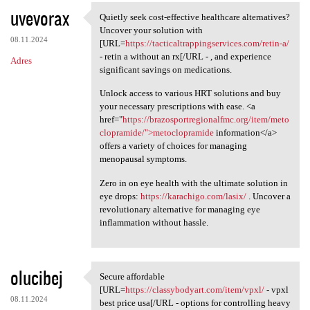
uvevorax
Quietly seek cost-effective healthcare alternatives?
Quietly seek cost-effective
Uncover your solution with
08.11.2024
[URL=
https://tacticaltrappingservices.com/retin-a/
- retin a without an rx[/URL - , and experience
Adres
significant savings on medications.
Unlock access to various HRT solutions and buy
your necessary prescriptions with ease. <a
href="
https://brazosportregionalfmc.org/item/meto
clopramide/">metoclopramide
information</a>
offers a variety of choices for managing
menopausal symptoms.
Zero in on eye health with the ultimate solution in
eye drops:
https://karachigo.com/lasix/
. Uncover a
revolutionary alternative for managing eye
inflammation without hassle.
olucibej
Secure affordable
Secure affordable [URL=https:
[URL=
https://classybodyart.com/item/vpxl/
- vpxl
08.11.2024
best price usa[/URL - options for controlling heavy