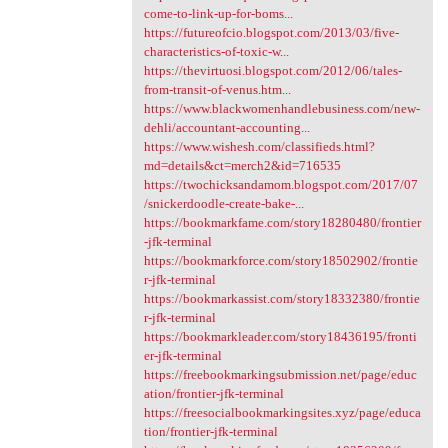
come-to-link-up-for-boms...
https://futureofcio.blogspot.com/2013/03/five-
characteristics-of-toxic-w...
https://thevirtuosi.blogspot.com/2012/06/tales-
from-transit-of-venus.htm...
https://www.blackwomenhandlebusiness.com/new-
dehli/accountant-accounting...
https://www.wishesh.com/classifieds.html?
md=details&ct=merch2&id=716535
https://twochicksandamom.blogspot.com/2017/07
/snickerdoodle-create-bake-...
https://bookmarkfame.com/story18280480/frontier
-jfk-terminal
https://bookmarkforce.com/story18502902/frontie
r-jfk-terminal
https://bookmarkassist.com/story18332380/frontie
r-jfk-terminal
https://bookmarkleader.com/story18436195/fronti
er-jfk-terminal
https://freebookmarkingsubmission.net/page/educ
ation/frontier-jfk-terminal
https://freesocialbookmarkingsites.xyz/page/educa
tion/frontier-jfk-terminal