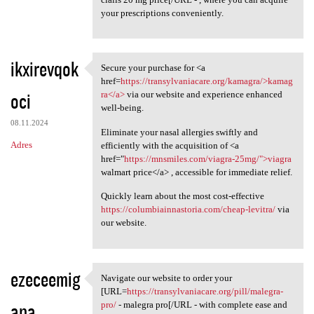
your prescriptions conveniently.
ikxirevqok
Secure your purchase for <a
Secure your purchase for <a
href=
https://transylvaniacare.org/kamagra/>kamag
oci
ra</a>
via our website and experience enhanced
well-being.
08.11.2024
Eliminate your nasal allergies swiftly and
Adres
efficiently with the acquisition of <a
href="
https://mnsmiles.com/viagra-25mg/">viagra
walmart price</a> , accessible for immediate relief.
Quickly learn about the most cost-effective
https://columbiainnastoria.com/cheap-levitra/
via
our website.
ezeceemig
Navigate our website to order your
Navigate our website to order
[URL=
https://transylvaniacare.org/pill/malegra-
ana
pro/
- malegra pro[/URL - with complete ease and