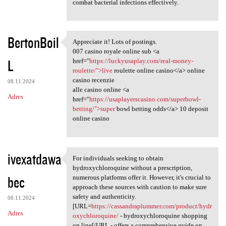
combat bacterial infections effectively.
BertonBoil
Appreciate it! Lots of postings.
Appreciate it! Lots of
007 casino royale online sub <a
L
href="
https://luckyusaplay.com/real-money-
roulette/">live
roulette online casino</a> online
casino recenzie
08.11.2024
alle casino online <a
Adres
href="
https://usaplayerscasino.com/superbowl-
betting/">super
bowl betting odds</a> 10 deposit
online casino
ivexatdawa
For individuals seeking to obtain
For individuals seeking to
hydroxychloroquine without a prescription,
bec
numerous platforms offer it. However, it's crucial to
approach these sources with caution to make sure
safety and authenticity.
08.11.2024
[URL=
https://cassandraplummer.com/product/hydr
Adres
oxychloroquine/
- hydroxychloroquine shopping
on line[/URL - offers a comprehensive guide on