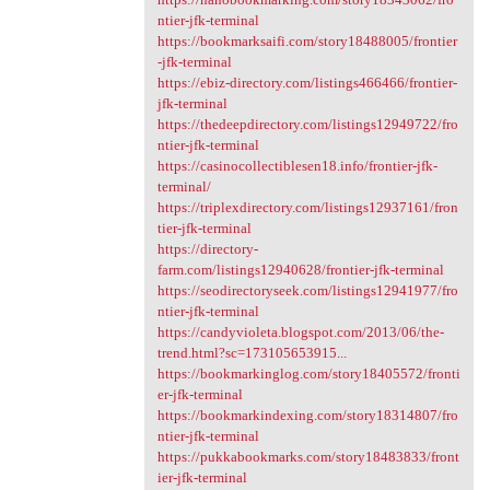
ntier-jfk-terminal
https://bookmarksaifi.com/story18488005/frontier
-jfk-terminal
https://ebiz-directory.com/listings466466/frontier-
jfk-terminal
https://thedeepdirectory.com/listings12949722/fro
ntier-jfk-terminal
https://casinocollectiblesen18.info/frontier-jfk-
terminal/
https://triplexdirectory.com/listings12937161/fron
tier-jfk-terminal
https://directory-
farm.com/listings12940628/frontier-jfk-terminal
https://seodirectoryseek.com/listings12941977/fro
ntier-jfk-terminal
https://candyvioleta.blogspot.com/2013/06/the-
trend.html?sc=173105653915...
https://bookmarkinglog.com/story18405572/fronti
er-jfk-terminal
https://bookmarkindexing.com/story18314807/fro
ntier-jfk-terminal
https://pukkabookmarks.com/story18483833/front
ier-jfk-terminal