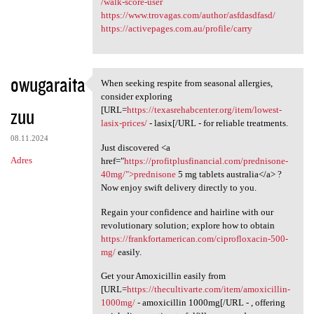
/walk-score-user
https://www.trovagas.com/author/asfdasdfasd/
https://activepages.com.au/profile/carry
owugaraita
When seeking respite from seasonal allergies,
When seeking respite from
consider exploring
zuu
[URL=
https://texasrehabcenter.org/item/lowest-
lasix-prices/
- lasix[/URL - for reliable treatments.
08.11.2024
Just discovered <a
Adres
href="
https://profitplusfinancial.com/prednisone-
40mg/">prednisone
5 mg tablets australia</a> ?
Now enjoy swift delivery directly to you.
Regain your confidence and hairline with our
revolutionary solution; explore how to obtain
https://frankfortamerican.com/ciprofloxacin-500-
mg/
easily.
Get your Amoxicillin easily from
[URL=
https://thecultivarte.com/item/amoxicillin-
1000mg/
- amoxicillin 1000mg[/URL - , offering