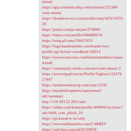
minati
https://app.scholasticahq.com/scholars/352368-
carry-minati
https://theafricavoice.com/profile/carry545131655
20
https://platzi.com/p/carrym1274084/
https://limex.com/profile/946680874/
https://ising.pl/carry156615631
https://logicmastersindia.com/forum/view-
profile.asp?action=view&uid=26014
https://www.rcuniverse.com/forum/members/casasz
d.html
https://community.windy.com/user/carry-minati-3
https://www.tripadvisor.in/Profile/Sightsee122479
27947
https://indianwomenorg.com/carry12345
https://manifold.markets/carryminati?
tab=summary
http://116.203.22.201/carry
https://xtibia.com/forum/profile/449660-air-lines/?
tab=field_core_pfield_19
https://git.kansk-tc.ru/carry
https://www.malikmobile.com/CARREY
https://onlyfans.com/u456159959