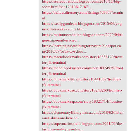
https://seatedovation.blogspot.com/2010/11/big-
score.html?sc=17310617167...
https://bailoutdirectory.com/listings469667/termin
al
https://easilygoodeats.blogspot.com/2015/06/yog
urt-cheesecake-recipe.htm...
https://robinmosesnailart.blogspot.com/2020/04/ti
ger-stripe-nail-art-neo...
https://learningissomethingtotreasure.blogspot.co
m/2016/07/back-to-schoo...
https://macrobookmarks.com/story18556129/front
ier-jfk-terminal
https://redhotbookmarks.com/story18374979/front
ier-jfk-terminal
https://bookmarkfly.com/story18441862/frontier-
jfk-terminal
https://bookmarkuse.com/story18248260/frontier-
jfk-terminal
https://bookmarkzap.com/story18321714/frontier-
jfk-terminal
https://elementarylibrarymama.com/2018/02/librar
ian-t-shirts-are-here.ht...
https://supermariospiel.blogspot.com/2021/01/the-
fashions-and-types-of-w...