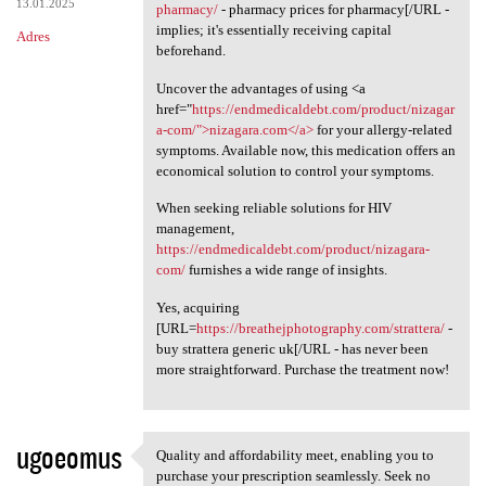
13.01.2025
pharmacy/
- pharmacy prices for pharmacy[/URL -
implies; it's essentially receiving capital
Adres
beforehand.
Uncover the advantages of using <a
href="
https://endmedicaldebt.com/product/nizagar
a-com/">nizagara.com</a>
for your allergy-related
symptoms. Available now, this medication offers an
economical solution to control your symptoms.
When seeking reliable solutions for HIV
management,
https://endmedicaldebt.com/product/nizagara-
com/
furnishes a wide range of insights.
Yes, acquiring
[URL=
https://breathejphotography.com/strattera/
-
buy strattera generic uk[/URL - has never been
more straightforward. Purchase the treatment now!
ugoeomus
Quality and affordability meet, enabling you to
Quality and affordability
purchase your prescription seamlessly. Seek no