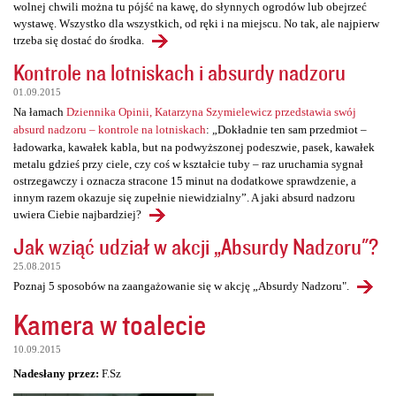
wolnej chwili można tu pójść na kawę, do słynnych ogrodów lub obejrzeć
wystawę. Wszystko dla wszystkich, od ręki i na miejscu. No tak, ale najpierw
trzeba się dostać do środka.
Kontrole na lotniskach i absurdy nadzoru
01.09.2015
Na łamach
Dziennika Opinii, Katarzyna Szymielewicz przedstawia swój
absurd nadzoru – kontrole na lotniskach
: „Dokładnie ten sam przedmiot –
ładowarka, kawałek kabla, but na podwyższonej podeszwie, pasek, kawałek
metalu gdzieś przy ciele, czy coś w kształcie tuby – raz uruchamia sygnał
ostrzegawczy i oznacza stracone 15 minut na dodatkowe sprawdzenie, a
innym razem okazuje się zupełnie niewidzialny”. A jaki absurd nadzoru
uwiera Ciebie najbardziej?
Jak wziąć udział w akcji „Absurdy Nadzoru"?
25.08.2015
Poznaj 5 sposobów na zaangażowanie się w akcję „Absurdy Nadzoru".
Kamera w toalecie
10.09.2015
Nadesłany przez:
F.Sz