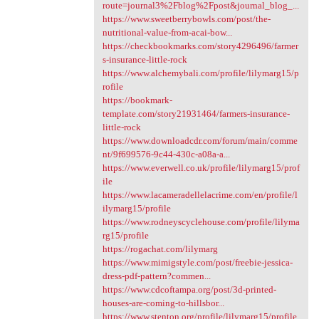
route=journal3%2Fblog%2Fpost&journal_blog_...
https://www.sweetberrybowls.com/post/the-
nutritional-value-from-acai-bow...
https://checkbookmarks.com/story4296496/farmer
s-insurance-little-rock
https://www.alchemybali.com/profile/lilymarg15/p
rofile
https://bookmark-
template.com/story21931464/farmers-insurance-
little-rock
https://www.downloadcdr.com/forum/main/comme
nt/9f699576-9c44-430c-a08a-a...
https://www.everwell.co.uk/profile/lilymarg15/prof
ile
https://www.lacameradellelacrime.com/en/profile/l
ilymarg15/profile
https://www.rodneyscyclehouse.com/profile/lilyma
rg15/profile
https://rogachat.com/lilymarg
https://www.mimigstyle.com/post/freebie-jessica-
dress-pdf-pattern?commen...
https://www.cdcoftampa.org/post/3d-printed-
houses-are-coming-to-hillsbor...
https://www.stenton.org/profile/lilymarg15/profile