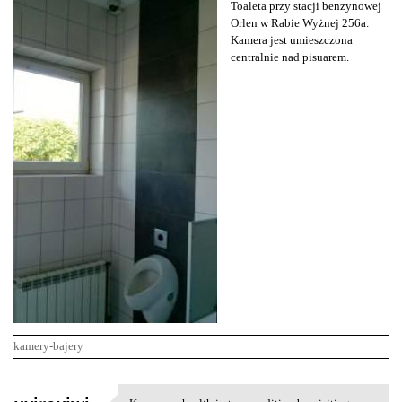
Toaleta przy stacji benzynowej
Orlen w Rabie Wyżnej 256a.
Kamera jest umieszczona
centralnie nad pisuarem.
kamery-bajery
K