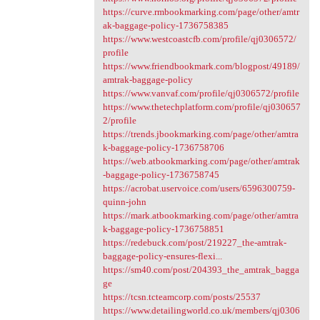
https://curve.rmbookmarking.com/page/other/amtr
ak-baggage-policy-1736758385
https://www.westcoastcfb.com/profile/qj0306572/
profile
https://www.friendbookmark.com/blogpost/49189/
amtrak-baggage-policy
https://www.vanvaf.com/profile/qj0306572/profile
https://www.thetechplatform.com/profile/qj030657
2/profile
https://trends.jbookmarking.com/page/other/amtra
k-baggage-policy-1736758706
https://web.atbookmarking.com/page/other/amtrak
-baggage-policy-1736758745
https://acrobat.uservoice.com/users/6596300759-
quinn-john
https://mark.atbookmarking.com/page/other/amtra
k-baggage-policy-1736758851
https://redebuck.com/post/219227_the-amtrak-
baggage-policy-ensures-flexi...
https://sm40.com/post/204393_the_amtrak_bagga
ge
https://tcsn.tcteamcorp.com/posts/25537
https://www.detailingworld.co.uk/members/qj0306