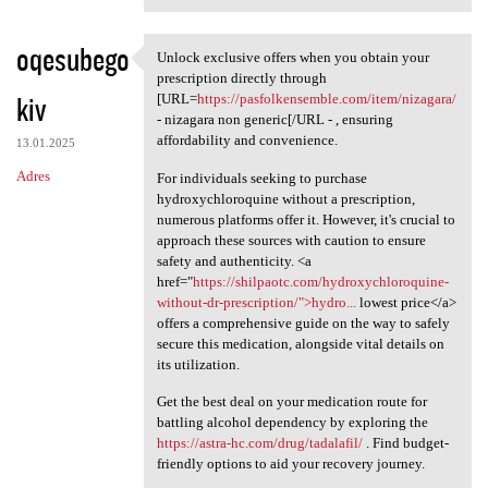
oqesubego
Unlock exclusive offers when you obtain your
Unlock exclusive offers when
prescription directly through
kiv
[URL=
https://pasfolkensemble.com/item/nizagara/
- nizagara non generic[/URL - , ensuring
affordability and convenience.
13.01.2025
Adres
For individuals seeking to purchase
hydroxychloroquine without a prescription,
numerous platforms offer it. However, it's crucial to
approach these sources with caution to ensure
safety and authenticity. <a
href="
https://shilpaotc.com/hydroxychloroquine-
without-dr-prescription/">hydro...
lowest price</a>
offers a comprehensive guide on the way to safely
secure this medication, alongside vital details on
its utilization.
Get the best deal on your medication route for
battling alcohol dependency by exploring the
https://astra-hc.com/drug/tadalafil/
. Find budget-
friendly options to aid your recovery journey.