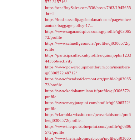
572.315716/
https://oneBuySales.com/536/posts/7/63/1945655
.html
https://business.offpagebookmark.com/page/other/
amtrak-baggage-policy-17...
https://www.sugarandspice.com.sg/profile/qj03065
72/profile
https://www.schnellgesund.at/profile/qj0306572/p
rofile
https://participa.affac.cat/profiles/quinnjophn1233
445666/activity
https://www.powerequipmentforum.com/members/
qj0306572.48712/
https://www.friendsofclermont.org/profile/qj03065
72/profile
https://www.kodokanmilano.it/profile/qj0306572/
profile
https://www.maryjorapini.com/profile/qj0306572/
profile
https://clarrobla.wixsite.com/pensarlahistoria/profi
le/qj0306572/profile...
https://www.thesportsblueprint.com/profile/qj0306
572/profile
https://www.thehandsomecab.com/profile/qj03065