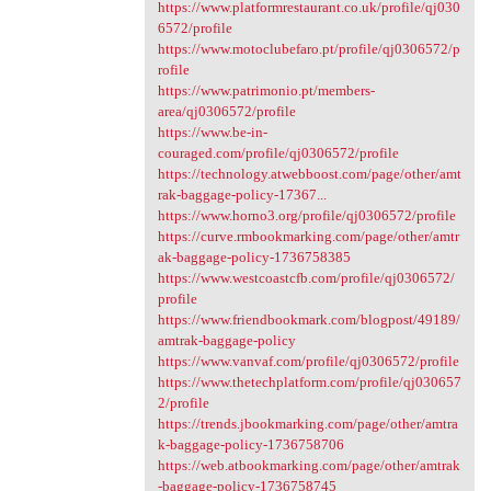
https://www.platformrestaurant.co.uk/profile/qj030
6572/profile
https://www.motoclubefaro.pt/profile/qj0306572/p
rofile
https://www.patrimonio.pt/members-
area/qj0306572/profile
https://www.be-in-
couraged.com/profile/qj0306572/profile
https://technology.atwebboost.com/page/other/amt
rak-baggage-policy-17367...
https://www.horno3.org/profile/qj0306572/profile
https://curve.rmbookmarking.com/page/other/amtr
ak-baggage-policy-1736758385
https://www.westcoastcfb.com/profile/qj0306572/
profile
https://www.friendbookmark.com/blogpost/49189/
amtrak-baggage-policy
https://www.vanvaf.com/profile/qj0306572/profile
https://www.thetechplatform.com/profile/qj030657
2/profile
https://trends.jbookmarking.com/page/other/amtra
k-baggage-policy-1736758706
https://web.atbookmarking.com/page/other/amtrak
-baggage-policy-1736758745