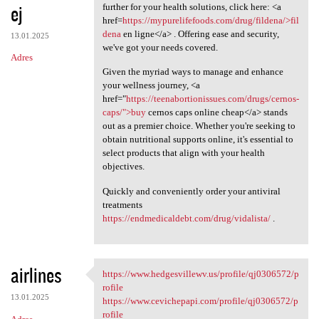
ej
further for your health solutions, click here: <a
href=
https://mypurelifefoods.com/drug/fildena/>fil
dena
en ligne</a> . Offering ease and security,
13.01.2025
we've got your needs covered.
Adres
Given the myriad ways to manage and enhance
your wellness journey, <a
href="
https://teenabortionissues.com/drugs/cernos-
caps/">buy
cernos caps online cheap</a> stands
out as a premier choice. Whether you're seeking to
obtain nutritional supports online, it's essential to
select products that align with your health
objectives.
Quickly and conveniently order your antiviral
treatments
https://endmedicaldebt.com/drug/vidalista/
.
airlines
https://www.hedgesvillewv.us/profile/qj0306572/p
https://www.hedgesvillewv.us
rofile
13.01.2025
https://www.cevichepapi.com/profile/qj0306572/p
rofile