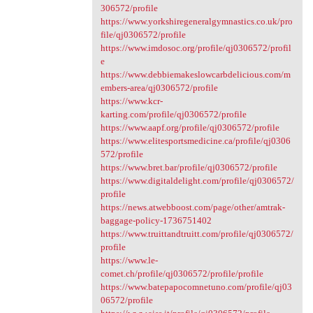
306572/profile
https://www.yorkshiregeneralgymnastics.co.uk/pro
file/qj0306572/profile
https://www.imdosoc.org/profile/qj0306572/profil
e
https://www.debbiemakeslowcarbdelicious.com/m
embers-area/qj0306572/profile
https://www.kcr-
karting.com/profile/qj0306572/profile
https://www.aapf.org/profile/qj0306572/profile
https://www.elitesportsmedicine.ca/profile/qj0306
572/profile
https://www.bret.bar/profile/qj0306572/profile
https://www.digitaldelight.com/profile/qj0306572/
profile
https://news.atwebboost.com/page/other/amtrak-
baggage-policy-1736751402
https://www.truittandtruitt.com/profile/qj0306572/
profile
https://www.le-
comet.ch/profile/qj0306572/profile/profile
https://www.batepapocomnetuno.com/profile/qj03
06572/profile