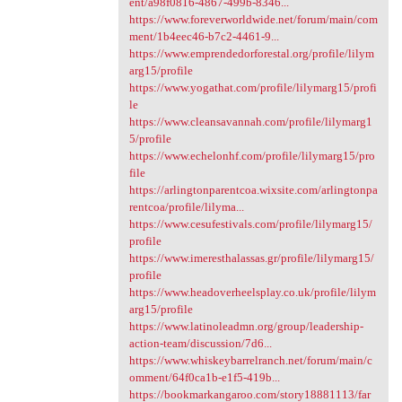
ent/a98f0816-4867-499b-8346...
https://www.foreverworldwide.net/forum/main/com
ment/1b4eec46-b7c2-4461-9...
https://www.emprendedorforestal.org/profile/lilym
arg15/profile
https://www.yogathat.com/profile/lilymarg15/profi
le
https://www.cleansavannah.com/profile/lilymarg1
5/profile
https://www.echelonhf.com/profile/lilymarg15/pro
file
https://arlingtonparentcoa.wixsite.com/arlingtonpa
rentcoa/profile/lilyma...
https://www.cesufestivals.com/profile/lilymarg15/
profile
https://www.imeresthalassas.gr/profile/lilymarg15/
profile
https://www.headoverheelsplay.co.uk/profile/lilym
arg15/profile
https://www.latinoleadmn.org/group/leadership-
action-team/discussion/7d6...
https://www.whiskeybarrelranch.net/forum/main/c
omment/64f0ca1b-e1f5-419b...
https://bookmarkangaroo.com/story18881113/far