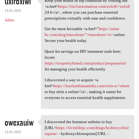
uxiroxiwi
Keep your health in top condition by visiting our
Keep your health in top
o
<a href=
https://tier1automation.com/zoloft/>zoloft
13.01.2025
m
24 h</a> , where you can purchase essential
prescriptions virtually with ease and confidence.
Adres
e
Get the most favorable <a href="
https://astra-
n
hc.com/drug/trazodone/">trazodone</a>
online.
t
Secure your health today.
a
Quest for savings on HIV treatment ends here;
r
locate
https://tooprettybrand.com/product/propranolol/
z
for managing your health efficiently.
e
I discovered a way to acquire <a
href=
https://luzilandianamidia.com/retin-a/>where
to buy retin a online</a> , making it easier for
everyone to access essential health supplements.
owexauiw
I discovered the foremost website to buy
I discovered the foremost
[URL=
https://livinlifepc.com/drugs/hydroxychlor
13.01.2025
oquine/
- hydroxychloroquine[/URL - .