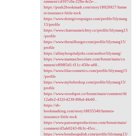
omment/cd107c0a-228a-4e2e-...
https://push2bookmark.com/story18920927/farme
rs-insurance-little-rock
https://www.dontgiveupsigns.com/profile/lilymarg
15/profile
https://www.chateaumeichtry.co/profile/lilymarg15
/profile
https://www.therailburger.com/profile/lilymarg15/
profile
https://allmyhospitaljobs.com/author/lilymarg/
https://www.mamaschocolate.com/forum/main/co
mment/e89f85d1-f11c-450e-a68...
https://www.lilaccosmetics.com/profile/lilymarg15
/profile
https://www.mybebeshop.com/profile/lilymarg15/
profile
https://www.woodspot.co/forum/main/comment/fd
12a8e2-432f-4239-89bd-4fe60...
https://sb-
bookmarking.com/story18835540/farmers-
insurance-little-rock
https://www.panwarsproductions.com/forum/main/
comment/d5ab0243-0b3c-45cc...
https://www.bendsoapdish.com/profile/lilymarg15/