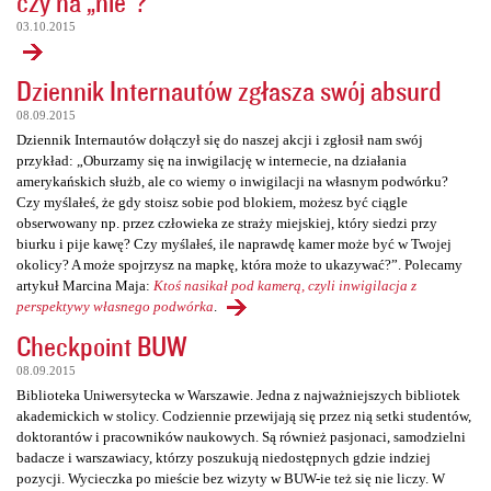
czy na „nie”?
03.10.2015
Dziennik Internautów zgłasza swój absurd
08.09.2015
Dziennik Internautów dołączył się do naszej akcji i zgłosił nam swój
przykład: „Oburzamy się na inwigilację w internecie, na działania
amerykańskich służb, ale co wiemy o inwigilacji na własnym podwórku?
Czy myślałeś, że gdy stoisz sobie pod blokiem, możesz być ciągle
obserwowany np. przez człowieka ze straży miejskiej, który siedzi przy
biurku i pije kawę? Czy myślałeś, ile naprawdę kamer może być w Twojej
okolicy? A może spojrzysz na mapkę, która może to ukazywać?”. Polecamy
artykuł Marcina Maja:
Ktoś nasikał pod kamerą, czyli inwigilacja z
perspektywy własnego podwórka
.
Checkpoint BUW
08.09.2015
Biblioteka Uniwersytecka w Warszawie. Jedna z najważniejszych bibliotek
akademickich w stolicy. Codziennie przewijają się przez nią setki studentów,
doktorantów i pracowników naukowych. Są również pasjonaci, samodzielni
badacze i warszawiacy, którzy poszukują niedostępnych gdzie indziej
pozycji. Wycieczka po mieście bez wizyty w BUW-ie też się nie liczy. W