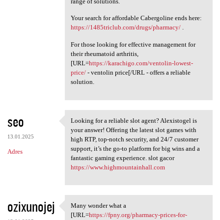
range of solutions.
Your search for affordable Cabergoline ends here:
https://1485triclub.com/drugs/pharmacy/
.
For those looking for effective management for
their rheumatoid arthritis,
[URL=
https://karachigo.com/ventolin-lowest-
price/
- ventolin price[/URL - offers a reliable
solution.
seo
Looking for a reliable slot agent? Alexistogel is
Looking for a reliable slot
your answer! Offering the latest slot games with
13.01.2025
high RTP, top-notch security, and 24/7 customer
support, it’s the go-to platform for big wins and a
Adres
fantastic gaming experience. slot gacor
https://www.highmountainhall.com
ozixunojej
Many wonder what a
Many wonder what a [URL=https
[URL=
https://fpny.org/pharmacy-prices-for-