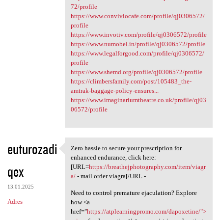
72/profile
https://www.conviviocafe.com/profile/qj0306572/
profile
https://www.invotiv.com/profile/qj0306572/profile
https://www.numobel.in/profile/qj0306572/profile
https://www.legalforgood.com/profile/qj0306572/
profile
https://www.shemd.org/profile/qj0306572/profile
https://climbersfamily.com/post/105483_the-
amtrak-baggage-policy-ensures...
https://www.imaginariumtheatre.co.uk/profile/qj03
06572/profile
euturozadi
Zero hassle to secure your prescription for
Zero hassle to secure your
enhanced endurance, click here:
qex
[URL=
https://breathejphotography.com/item/viagr
a/
- mail order viagra[/URL - .
13.01.2025
Need to control premature ejaculation? Explore
Adres
how <a
href="
https://atplearningpromo.com/dapoxetine/">