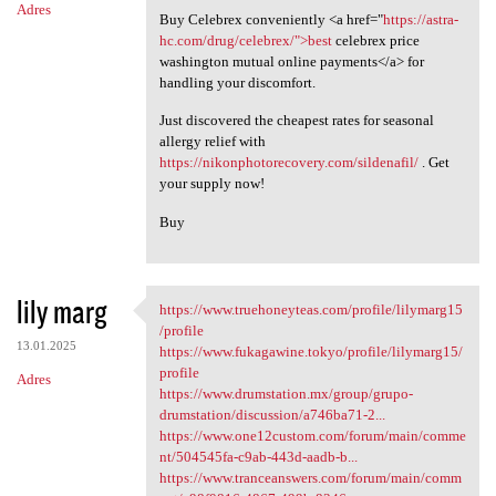
Adres
Buy Celebrex conveniently <a href="
https://astra-
hc.com/drug/celebrex/">best
celebrex price
washington mutual online payments</a> for
handling your discomfort.
Just discovered the cheapest rates for seasonal
allergy relief with
https://nikonphotorecovery.com/sildenafil/
. Get
your supply now!
Buy
lily marg
https://www.truehoneyteas.com/profile/lilymarg15
https://www.truehoneyteas.com
/profile
13.01.2025
https://www.fukagawine.tokyo/profile/lilymarg15/
profile
Adres
https://www.drumstation.mx/group/grupo-
drumstation/discussion/a746ba71-2...
https://www.one12custom.com/forum/main/comme
nt/504545fa-c9ab-443d-aadb-b...
https://www.tranceanswers.com/forum/main/comm