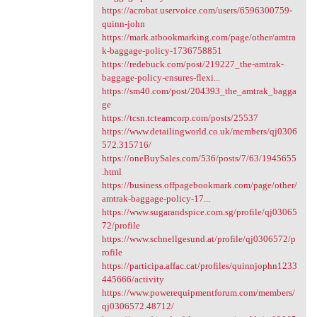
https://acrobat.uservoice.com/users/6596300759-
quinn-john
https://mark.atbookmarking.com/page/other/amtra
k-baggage-policy-1736758851
https://redebuck.com/post/219227_the-amtrak-
baggage-policy-ensures-flexi...
https://sm40.com/post/204393_the_amtrak_bagga
ge
https://tcsn.tcteamcorp.com/posts/25537
https://www.detailingworld.co.uk/members/qj0306
572.315716/
https://oneBuySales.com/536/posts/7/63/1945655
.html
https://business.offpagebookmark.com/page/other/
amtrak-baggage-policy-17...
https://www.sugarandspice.com.sg/profile/qj03065
72/profile
https://www.schnellgesund.at/profile/qj0306572/p
rofile
https://participa.affac.cat/profiles/quinnjophn1233
445666/activity
https://www.powerequipmentforum.com/members/
qj0306572.48712/