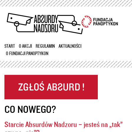
Przejdź
do
treści
START
O AKCJI
REGULAMIN
AKTUALNOŚCI
O FUNDACJI PANOPTYKON
CO NOWEGO?
Starcie Absurdów Nadzoru – jesteś na „tak”