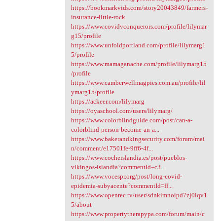
https://bookmarkvids.com/story20043849/farmers-
insurance-little-rock
https://www.covidvconquerors.com/profile/lilymar
g15/profile
https://www.unfoldportland.com/profile/lilymarg1
5/profile
https://www.mamaganache.com/profile/lilymarg15
/profile
https://www.camberwellmagpies.com.au/profile/lil
ymarg15/profile
https://ackeer.com/lilymarg
https://oyaschool.com/users/lilymarg/
https://www.colorblindguide.com/post/can-a-
colorblind-person-become-an-a...
https://www.bakerandkingsecurity.com/forum/mai
n/comment/e17501fe-9ff6-4f...
https://www.cocheislandia.es/post/pueblos-
vikingos-islandia?commentId=c3...
https://www.vocespr.org/post/long-covid-
epidemia-subyacente?commentId=ff...
https://www.openrec.tv/user/sdnkimnoipd7zj0lqv1
5/about
https://www.propertytherapypa.com/forum/main/c