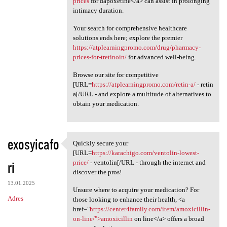
prices
for dapoxetine</a> can assist in prolonging
intimacy duration.
Your search for comprehensive healthcare
solutions ends here; explore the premier
https://atplearningpromo.com/drug/pharmacy-
prices-for-tretinoin/
for advanced well-being.
Browse our site for competitive
[URL=
https://atplearningpromo.com/retin-a/
- retin
a[/URL - and explore a multitude of alternatives to
obtain your medication.
exosyicafo
Quickly secure your
Quickly secure your [URL
[URL=
https://karachigo.com/ventolin-lowest-
ri
price/
- ventolin[/URL - through the internet and
discover the pros!
13.01.2025
Unsure where to acquire your medication? For
Adres
those looking to enhance their health, <a
href="
https://center4family.com/item/amoxicillin-
on-line/">amoxicillin
on line</a> offers a broad