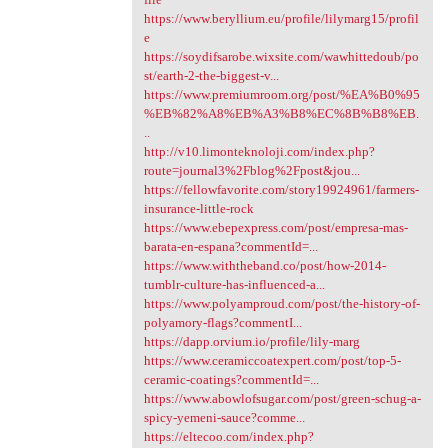
https://www.beryllium.eu/profile/lilymarg15/profil
e
https://soydifsarobe.wixsite.com/wawhittedoub/po
st/earth-2-the-biggest-v...
https://www.premiumroom.org/post/%EA%B0%95
%EB%82%A8%EB%A3%B8%EC%8B%B8%EB.
..
http://v10.limonteknoloji.com/index.php?
route=journal3%2Fblog%2Fpost&jou...
https://fellowfavorite.com/story19924961/farmers-
insurance-little-rock
https://www.ebepexpress.com/post/empresa-mas-
barata-en-espana?commentId=...
https://www.withtheband.co/post/how-2014-
tumblr-culture-has-influenced-a...
https://www.polyamproud.com/post/the-history-of-
polyamory-flags?commentI...
https://dapp.orvium.io/profile/lily-marg
https://www.ceramiccoatexpert.com/post/top-5-
ceramic-coatings?commentId=...
https://www.abowlofsugar.com/post/green-schug-a-
spicy-yemeni-sauce?comme...
https://eltecoo.com/index.php?