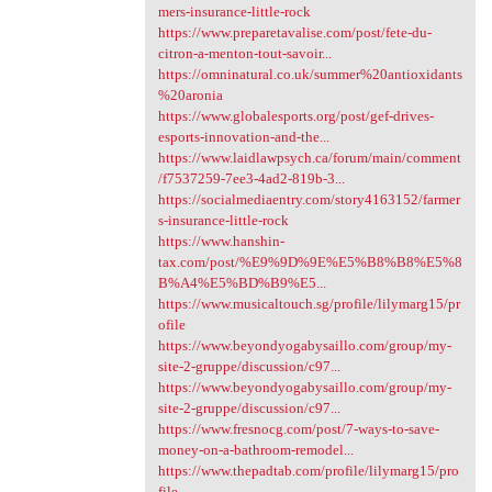
mers-insurance-little-rock
https://www.preparetavalise.com/post/fete-du-
citron-a-menton-tout-savoir...
https://omninatural.co.uk/summer%20antioxidants
%20aronia
https://www.globalesports.org/post/gef-drives-
esports-innovation-and-the...
https://www.laidlawpsych.ca/forum/main/comment
/f7537259-7ee3-4ad2-819b-3...
https://socialmediaentry.com/story4163152/farmer
s-insurance-little-rock
https://www.hanshin-
tax.com/post/%E9%9D%9E%E5%B8%B8%E5%8
B%A4%E5%BD%B9%E5...
https://www.musicaltouch.sg/profile/lilymarg15/pr
ofile
https://www.beyondyogabysaillo.com/group/my-
site-2-gruppe/discussion/c97...
https://www.beyondyogabysaillo.com/group/my-
site-2-gruppe/discussion/c97...
https://www.fresnocg.com/post/7-ways-to-save-
money-on-a-bathroom-remodel...
https://www.thepadtab.com/profile/lilymarg15/pro
file