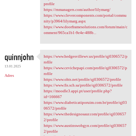
profile
https://rnmanagers.com/author/lilymarg/
https://www.clevercomponents.com/portal/commu
nity/p3964/lilymarg.aspx
https://www.doorframesolutions.com/forum/main/c
omment/965ca1b1-9e4e-488b...
quinnjohn
https://www.hedgesvillewv.us/profile/qj0306572/p
https://www.hedgesvillewv.us
rofile
13.01.2025
https://www.cevichepapi.com/profile/qj0306572/p
rofile
Adres
https://www.ohts.net/profile/qj0306572/profile
https://www.fis.sch.sa/profile/qj0306572/profile
https://moodle3.appi.pt/user/profile.php?
id=166667
https://www.diabeticatiporuim.com.br/profile/qj03
06572/profile
https://www.thedesignosaur.com/profile/qj030657
2/profile
https://www.austinswobgyn.com/profile/qj030657
2/profile