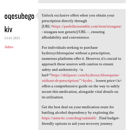
oqesubego
Unlock exclusive offers when you obtain your
Unlock exclusive offers when
prescription directly through
kiv
[URL=
https://pasfolkensemble.com/item/nizagara/
- nizagara non generic[/URL - , ensuring
affordability and convenience.
13.01.2025
Adres
For individuals seeking to purchase
hydroxychloroquine without a prescription,
numerous platforms offer it. However, it's crucial to
approach these sources with caution to ensure
safety and authenticity. <a
href="
https://shilpaotc.com/hydroxychloroquine-
without-dr-prescription/">hydro...
lowest price</a>
offers a comprehensive guide on the way to safely
secure this medication, alongside vital details on
its utilization.
Get the best deal on your medication route for
battling alcohol dependency by exploring the
https://astra-hc.com/drug/tadalafil/
. Find budget-
friendly options to aid your recovery journey.