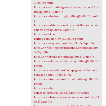
306572/profile
https://www.yorkshiregeneralgymnastics.co.uk/pro
file/qj0306572/profile
https://www.imdosoc.org/profile/qj0306572/profil
e
https://www.debbiemakeslowcarbdelicious.com/m
embers-area/qj0306572/profile
https://www.kcr-
karting.com/profile/qj0306572/profile
https://www.aapf.org/profile/qj0306572/profile
https://www.elitesportsmedicine.ca/profile/qj0306
572/profile
https://www.bret.bar/profile/qj0306572/profile
https://www.digitaldelight.com/profile/qj0306572/
profile
https://news.atwebboost.com/page/other/amtrak-
baggage-policy-1736751402
https://www.truittandtruitt.com/profile/qj0306572/
profile
https://www.le-
comet.ch/profile/qj0306572/profile/profile
https://www.batepapocomnetuno.com/profile/qj03
06572/profile