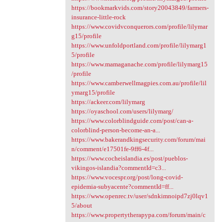
https://bookmarkvids.com/story20043849/farmers-
insurance-little-rock
https://www.covidvconquerors.com/profile/lilymar
g15/profile
https://www.unfoldportland.com/profile/lilymarg1
5/profile
https://www.mamaganache.com/profile/lilymarg15
/profile
https://www.camberwellmagpies.com.au/profile/lil
ymarg15/profile
https://ackeer.com/lilymarg
https://oyaschool.com/users/lilymarg/
https://www.colorblindguide.com/post/can-a-
colorblind-person-become-an-a...
https://www.bakerandkingsecurity.com/forum/mai
n/comment/e17501fe-9ff6-4f...
https://www.cocheislandia.es/post/pueblos-
vikingos-islandia?commentId=c3...
https://www.vocespr.org/post/long-covid-
epidemia-subyacente?commentId=ff...
https://www.openrec.tv/user/sdnkimnoipd7zj0lqv1
5/about
https://www.propertytherapypa.com/forum/main/c