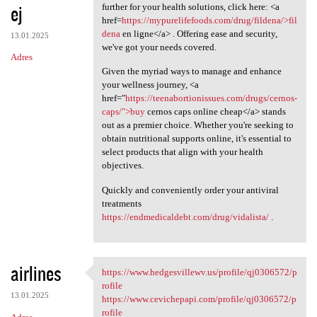
ej
further for your health solutions, click here: <a
href=
https://mypurelifefoods.com/drug/fildena/>fil
dena
en ligne</a> . Offering ease and security,
13.01.2025
we've got your needs covered.
Adres
Given the myriad ways to manage and enhance
your wellness journey, <a
href="
https://teenabortionissues.com/drugs/cernos-
caps/">buy
cernos caps online cheap</a> stands
out as a premier choice. Whether you're seeking to
obtain nutritional supports online, it's essential to
select products that align with your health
objectives.
Quickly and conveniently order your antiviral
treatments
https://endmedicaldebt.com/drug/vidalista/
.
airlines
https://www.hedgesvillewv.us/profile/qj0306572/p
https://www.hedgesvillewv.us
rofile
13.01.2025
https://www.cevichepapi.com/profile/qj0306572/p
rofile