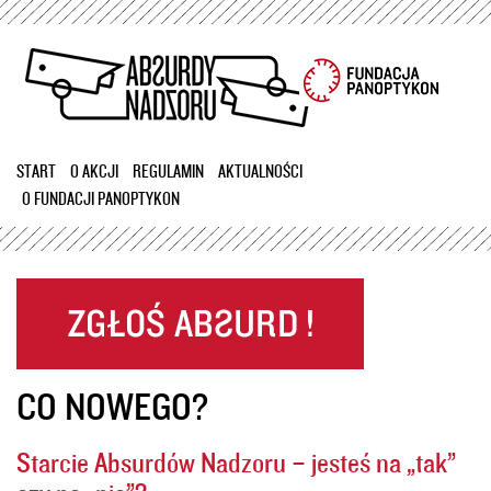
Przejdź
do
treści
START
O AKCJI
REGULAMIN
AKTUALNOŚCI
O FUNDACJI PANOPTYKON
CO NOWEGO?
Starcie Absurdów Nadzoru – jesteś na „tak”