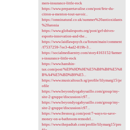
mers-insurance-little-rock
https://www.preparetavalise.com/post/fete-du-
citron-a-menton-tout-savoir...
https://omninatural.co.uk/summer%20antioxidants
%20aronia
https://www.globalesports.org/post/gef-drives-
esports-innovation-and-the...
https://www.laidlawpsych.ca/forum/main/comment
/f7537259-7ee3-4ad2-819b-3...
https://socialmediaentry.com/story4163152/farmer
s-insurance-little-rock
https://www.hanshin-
tax.com/post/%E9%9D%9E%E5%B8%B8%E5%8
B%A4%E5%BD%B9%E5...
https://www.musicaltouch.sg/profile/lilymarg15/pr
ofile
https://www.beyondyogabysaillo.com/group/my-
site-2-gruppe/discussion/c97...
https://www.beyondyogabysaillo.com/group/my-
site-2-gruppe/discussion/c97...
https://www.fresnocg.com/post/7-ways-to-save-
money-on-a-bathroom-remodel...
https://www.thepadtab.com/profile/lilymarg15/pro
file