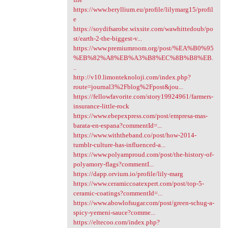
https://www.beryllium.eu/profile/lilymarg15/profil
e
https://soydifsarobe.wixsite.com/wawhittedoub/po
st/earth-2-the-biggest-v...
https://www.premiumroom.org/post/%EA%B0%95
%EB%82%A8%EB%A3%B8%EC%8B%B8%EB.
..
http://v10.limonteknoloji.com/index.php?
route=journal3%2Fblog%2Fpost&jou...
https://fellowfavorite.com/story19924961/farmers-
insurance-little-rock
https://www.ebepexpress.com/post/empresa-mas-
barata-en-espana?commentId=...
https://www.withtheband.co/post/how-2014-
tumblr-culture-has-influenced-a...
https://www.polyamproud.com/post/the-history-of-
polyamory-flags?commentI...
https://dapp.orvium.io/profile/lily-marg
https://www.ceramiccoatexpert.com/post/top-5-
ceramic-coatings?commentId=...
https://www.abowlofsugar.com/post/green-schug-a-
spicy-yemeni-sauce?comme...
https://eltecoo.com/index.php?