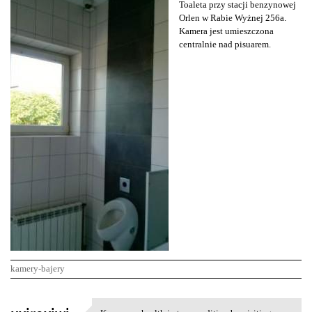
Toaleta przy stacji benzynowej
Orlen w Rabie Wyżnej 256a.
Kamera jest umieszczona
centralnie nad pisuarem.
kamery-bajery
K