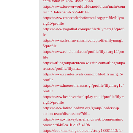
ent/a98f0816-4867-499b-8346...
https://www.foreverworldwide.net/forum/main/com
ment/1b4eec46-b7c2-4461-9...
https://www.emprendedorforestal.org/profile/lilym
arg15/profile
https://www.yogathat.com/profile/lilymarg15/profi
le
https://www.cleansavannah.com/profile/lilymarg1
5/profile
https://www.echelonhf.com/profile/lilymarg15/pro
file
https://arlingtonparentcoa.wixsite.com/arlingtonpa
rentcoa/profile/lilyma...
https://www.cesufestivals.com/profile/lilymarg15/
profile
https://www.imeresthalassas.gr/profile/lilymarg15/
profile
https://www.headoverheelsplay.co.uk/profile/lilym
arg15/profile
https://www.latinoleadmn.org/group/leadership-
action-team/discussion/7d6...
https://www.whiskeybarrelranch.net/forum/main/c
omment/64f0ca1b-e1f5-419b...
https://bookmarkangaroo.com/story18881113/far