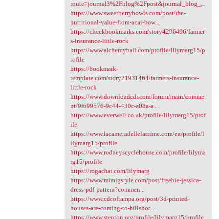
route=journal3%2Fblog%2Fpost&journal_blog_...
https://www.sweetberrybowls.com/post/the-
nutritional-value-from-acai-bow...
https://checkbookmarks.com/story4296496/farmer
s-insurance-little-rock
https://www.alchemybali.com/profile/lilymarg15/p
rofile
https://bookmark-
template.com/story21931464/farmers-insurance-
little-rock
https://www.downloadcdr.com/forum/main/comme
nt/9f699576-9c44-430c-a08a-a...
https://www.everwell.co.uk/profile/lilymarg15/prof
ile
https://www.lacameradellelacrime.com/en/profile/l
ilymarg15/profile
https://www.rodneyscyclehouse.com/profile/lilyma
rg15/profile
https://rogachat.com/lilymarg
https://www.mimigstyle.com/post/freebie-jessica-
dress-pdf-pattern?commen...
https://www.cdcoftampa.org/post/3d-printed-
houses-are-coming-to-hillsbor...
https://www.stenton.org/profile/lilymarg15/profile