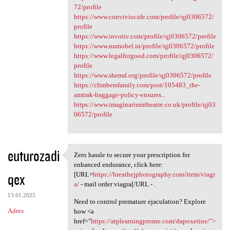
72/profile
https://www.conviviocafe.com/profile/qj0306572/
profile
https://www.invotiv.com/profile/qj0306572/profile
https://www.numobel.in/profile/qj0306572/profile
https://www.legalforgood.com/profile/qj0306572/
profile
https://www.shemd.org/profile/qj0306572/profile
https://climbersfamily.com/post/105483_the-
amtrak-baggage-policy-ensures...
https://www.imaginariumtheatre.co.uk/profile/qj03
06572/profile
euturozadi
Zero hassle to secure your prescription for
Zero hassle to secure your
enhanced endurance, click here:
qex
[URL=
https://breathejphotography.com/item/viagr
a/
- mail order viagra[/URL - .
13.01.2025
Need to control premature ejaculation? Explore
Adres
how <a
href="
https://atplearningpromo.com/dapoxetine/">