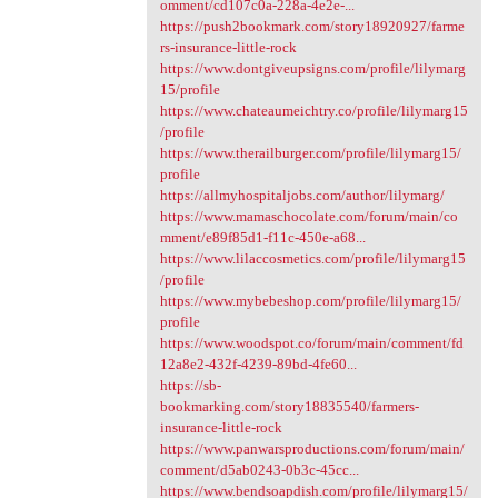
omment/cd107c0a-228a-4e2e-...
https://push2bookmark.com/story18920927/farme
rs-insurance-little-rock
https://www.dontgiveupsigns.com/profile/lilymarg
15/profile
https://www.chateaumeichtry.co/profile/lilymarg15
/profile
https://www.therailburger.com/profile/lilymarg15/
profile
https://allmyhospitaljobs.com/author/lilymarg/
https://www.mamaschocolate.com/forum/main/co
mment/e89f85d1-f11c-450e-a68...
https://www.lilaccosmetics.com/profile/lilymarg15
/profile
https://www.mybebeshop.com/profile/lilymarg15/
profile
https://www.woodspot.co/forum/main/comment/fd
12a8e2-432f-4239-89bd-4fe60...
https://sb-
bookmarking.com/story18835540/farmers-
insurance-little-rock
https://www.panwarsproductions.com/forum/main/
comment/d5ab0243-0b3c-45cc...
https://www.bendsoapdish.com/profile/lilymarg15/