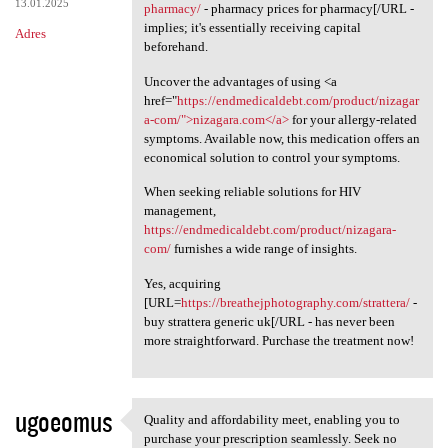
13.01.2025
pharmacy/
- pharmacy prices for pharmacy[/URL -
implies; it's essentially receiving capital
Adres
beforehand.
Uncover the advantages of using <a
href="
https://endmedicaldebt.com/product/nizagar
a-com/">nizagara.com</a>
for your allergy-related
symptoms. Available now, this medication offers an
economical solution to control your symptoms.
When seeking reliable solutions for HIV
management,
https://endmedicaldebt.com/product/nizagara-
com/
furnishes a wide range of insights.
Yes, acquiring
[URL=
https://breathejphotography.com/strattera/
-
buy strattera generic uk[/URL - has never been
more straightforward. Purchase the treatment now!
ugoeomus
Quality and affordability meet, enabling you to
Quality and affordability
purchase your prescription seamlessly. Seek no