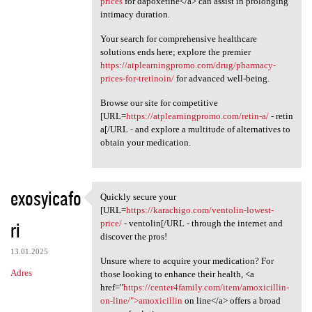
prices
for dapoxetine</a> can assist in prolonging
intimacy duration.
Your search for comprehensive healthcare
solutions ends here; explore the premier
https://atplearningpromo.com/drug/pharmacy-
prices-for-tretinoin/
for advanced well-being.
Browse our site for competitive
[URL=
https://atplearningpromo.com/retin-a/
- retin
a[/URL - and explore a multitude of alternatives to
obtain your medication.
exosyicafo
Quickly secure your
Quickly secure your [URL
[URL=
https://karachigo.com/ventolin-lowest-
ri
price/
- ventolin[/URL - through the internet and
discover the pros!
13.01.2025
Unsure where to acquire your medication? For
Adres
those looking to enhance their health, <a
href="
https://center4family.com/item/amoxicillin-
on-line/">amoxicillin
on line</a> offers a broad