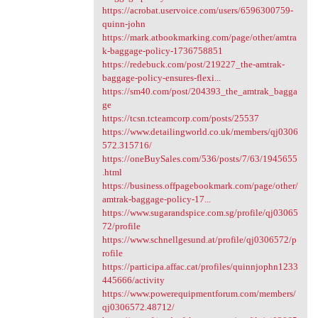
https://acrobat.uservoice.com/users/6596300759-
quinn-john
https://mark.atbookmarking.com/page/other/amtra
k-baggage-policy-1736758851
https://redebuck.com/post/219227_the-amtrak-
baggage-policy-ensures-flexi...
https://sm40.com/post/204393_the_amtrak_bagga
ge
https://tcsn.tcteamcorp.com/posts/25537
https://www.detailingworld.co.uk/members/qj0306
572.315716/
https://oneBuySales.com/536/posts/7/63/1945655
.html
https://business.offpagebookmark.com/page/other/
amtrak-baggage-policy-17...
https://www.sugarandspice.com.sg/profile/qj03065
72/profile
https://www.schnellgesund.at/profile/qj0306572/p
rofile
https://participa.affac.cat/profiles/quinnjophn1233
445666/activity
https://www.powerequipmentforum.com/members/
qj0306572.48712/