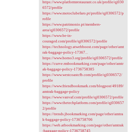
https://www.platformrestaurant.co.uk/profile/qj030
6572/profile
https://www.motoclubefaro.pt/profile/qj0306572/p
rofile
https://www.patrimonio.pt/members-
area/qj0306572/profile
https://www.be-in-
couraged.com/profile/qj0306572/profile
https://technology.atwebboost.com/page/other/amt
rak-baggage-policy-17367...
https://www.horno3.org/profile/qj0306572/profile
https://curve.rmbookmarking.com/page/other/amtr
ak-baggage-policy-1736758385
https://www.westcoastcfb.com/profile/qj0306572/
profile
https://www.friendbookmark.com/blogpost/49189/
amtrak-baggage-policy
https://www.vanvaf.com/profile/qj0306572/profile
https://www.thetechplatform.com/profile/qj030657
2/profile
https://trends.jbookmarking.com/page/other/amtra
k-baggage-policy-1736758706
https://web.atbookmarking.com/page/other/amtrak
-baggage-policy-1736758745