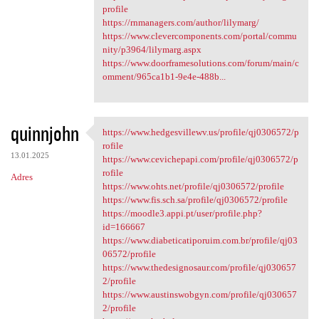
profile
https://rnmanagers.com/author/lilymarg/
https://www.clevercomponents.com/portal/commu
nity/p3964/lilymarg.aspx
https://www.doorframesolutions.com/forum/main/c
omment/965ca1b1-9e4e-488b...
quinnjohn
https://www.hedgesvillewv.us/profile/qj0306572/p
https://www.hedgesvillewv.us
rofile
13.01.2025
https://www.cevichepapi.com/profile/qj0306572/p
rofile
Adres
https://www.ohts.net/profile/qj0306572/profile
https://www.fis.sch.sa/profile/qj0306572/profile
https://moodle3.appi.pt/user/profile.php?
id=166667
https://www.diabeticatiporuim.com.br/profile/qj03
06572/profile
https://www.thedesignosaur.com/profile/qj030657
2/profile
https://www.austinswobgyn.com/profile/qj030657
2/profile