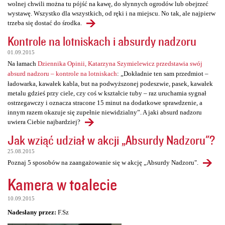
wolnej chwili można tu pójść na kawę, do słynnych ogrodów lub obejrzeć
wystawę. Wszystko dla wszystkich, od ręki i na miejscu. No tak, ale najpierw
trzeba się dostać do środka.
Kontrole na lotniskach i absurdy nadzoru
01.09.2015
Na łamach
Dziennika Opinii, Katarzyna Szymielewicz przedstawia swój
absurd nadzoru – kontrole na lotniskach
: „Dokładnie ten sam przedmiot –
ładowarka, kawałek kabla, but na podwyższonej podeszwie, pasek, kawałek
metalu gdzieś przy ciele, czy coś w kształcie tuby – raz uruchamia sygnał
ostrzegawczy i oznacza stracone 15 minut na dodatkowe sprawdzenie, a
innym razem okazuje się zupełnie niewidzialny”. A jaki absurd nadzoru
uwiera Ciebie najbardziej?
Jak wziąć udział w akcji „Absurdy Nadzoru"?
25.08.2015
Poznaj 5 sposobów na zaangażowanie się w akcję „Absurdy Nadzoru".
Kamera w toalecie
10.09.2015
Nadesłany przez:
F.Sz