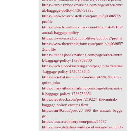
https://curve.rmbookmarking.com/page/other/amtr
ak-baggage-policy-1736758385
https://www.westcoastcfb.com/profile/qj0306572/
profile
https://www.friendbookmark.com/blogpost/49189/
amtrak-baggage-policy
https://www.vanvaf.com/profile/qj0306572/profile
https://www.thetechplatform.com/profile/qj030657
2/profile
https://trends.jbookmarking.com/page/other/amtra
k-baggage-policy-1736758706
https://web.atbookmarking.com/page/other/amtrak
-baggage-policy-1736758745
https://acrobat.uservoice.com/users/6596300759-
quinn-john
https://mark.atbookmarking.com/page/other/amtra
k-baggage-policy-1736758851
https://redebuck.com/post/219227_the-amtrak-
baggage-policy-ensures-flexi...
https://sm40.com/post/204393_the_amtrak_bagga
ge
https://tcsn.tcteamcorp.com/posts/25537
https://www.detailingworld.co.uk/members/qj0306