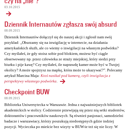
czy na „nie”?
03.10.2015
Dziennik Internautów zgłasza swój absurd
08.09.2015
Dziennik Internautów dołączył się do naszej akcji i zgłosił nam swój
przykład: „Oburzamy się na inwigilację w internecie, na działania
amerykańskich służb, ale co wiemy o inwigilacji na własnym podwórku?
Czy myślałeś, że gdy stoisz sobie pod blokiem, możesz być ciągle
obserwowany np. przez człowieka ze straży miejskiej, który siedzi przy
biurku i pije kawę? Czy myślałeś, ile naprawdę kamer może być w Twojej
okolicy? A może spojrzysz na mapkę, która może to ukazywać?”. Polecamy
artykuł Marcina Maja:
Ktoś nasikał pod kamerą, czyli inwigilacja z
perspektywy własnego podwórka
.
Checkpoint BUW
08.09.2015
Biblioteka Uniwersytecka w Warszawie. Jedna z najważniejszych bibliotek
akademickich w stolicy. Codziennie przewijają się przez nią setki studentów,
doktorantów i pracowników naukowych. Są również pasjonaci, samodzielni
badacze i warszawiacy, którzy poszukują niedostępnych gdzie indziej
pozycji. Wycieczka po mieście bez wizyty w BUW-ie też się nie liczy. W