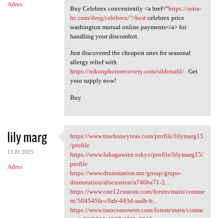
Adres
Buy Celebrex conveniently <a href="
https://astra-
hc.com/drug/celebrex/">best
celebrex price
washington mutual online payments</a> for
handling your discomfort.
Just discovered the cheapest rates for seasonal
allergy relief with
https://nikonphotorecovery.com/sildenafil/
. Get
your supply now!
Buy
lily marg
https://www.truehoneyteas.com/profile/lilymarg15
https://www.truehoneyteas.com
/profile
13.01.2025
https://www.fukagawine.tokyo/profile/lilymarg15/
profile
Adres
https://www.drumstation.mx/group/grupo-
drumstation/discussion/a746ba71-2...
https://www.one12custom.com/forum/main/comme
nt/504545fa-c9ab-443d-aadb-b...
https://www.tranceanswers.com/forum/main/comm