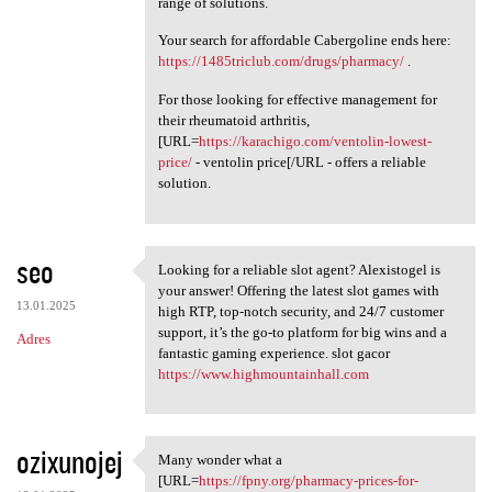
range of solutions.
Your search for affordable Cabergoline ends here:
https://1485triclub.com/drugs/pharmacy/
.
For those looking for effective management for
their rheumatoid arthritis,
[URL=
https://karachigo.com/ventolin-lowest-
price/
- ventolin price[/URL - offers a reliable
solution.
seo
Looking for a reliable slot agent? Alexistogel is
Looking for a reliable slot
your answer! Offering the latest slot games with
13.01.2025
high RTP, top-notch security, and 24/7 customer
support, it’s the go-to platform for big wins and a
Adres
fantastic gaming experience. slot gacor
https://www.highmountainhall.com
ozixunojej
Many wonder what a
Many wonder what a [URL=https
[URL=
https://fpny.org/pharmacy-prices-for-