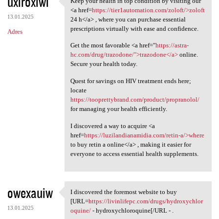
uxiroxiwi
Keep your health in top condition by visiting our
Keep your health in top
o
<a href=
https://tier1automation.com/zoloft/>zoloft
13.01.2025
m
24 h</a> , where you can purchase essential
prescriptions virtually with ease and confidence.
Adres
e
Get the most favorable <a href="
https://astra-
n
hc.com/drug/trazodone/">trazodone</a>
online.
t
Secure your health today.
a
Quest for savings on HIV treatment ends here;
r
locate
https://tooprettybrand.com/product/propranolol/
z
for managing your health efficiently.
e
I discovered a way to acquire <a
href=
https://luzilandianamidia.com/retin-a/>where
to buy retin a online</a> , making it easier for
everyone to access essential health supplements.
owexauiw
I discovered the foremost website to buy
I discovered the foremost
[URL=
https://livinlifepc.com/drugs/hydroxychlor
13.01.2025
oquine/
- hydroxychloroquine[/URL - .