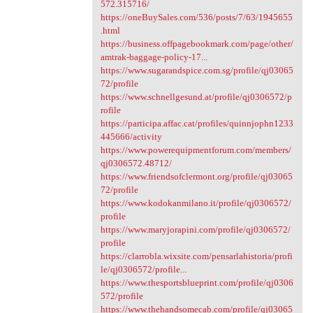
572.315716/
https://oneBuySales.com/536/posts/7/63/1945655
.html
https://business.offpagebookmark.com/page/other/
amtrak-baggage-policy-17...
https://www.sugarandspice.com.sg/profile/qj03065
72/profile
https://www.schnellgesund.at/profile/qj0306572/p
rofile
https://participa.affac.cat/profiles/quinnjophn1233
445666/activity
https://www.powerequipmentforum.com/members/
qj0306572.48712/
https://www.friendsofclermont.org/profile/qj03065
72/profile
https://www.kodokanmilano.it/profile/qj0306572/
profile
https://www.maryjorapini.com/profile/qj0306572/
profile
https://clarrobla.wixsite.com/pensarlahistoria/profi
le/qj0306572/profile...
https://www.thesportsblueprint.com/profile/qj0306
572/profile
https://www.thehandsomecab.com/profile/qj03065