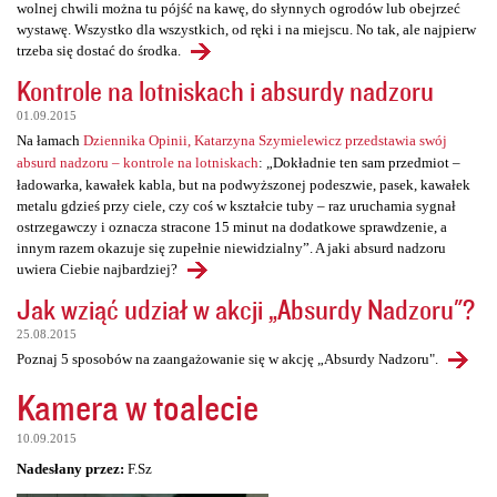
wolnej chwili można tu pójść na kawę, do słynnych ogrodów lub obejrzeć
wystawę. Wszystko dla wszystkich, od ręki i na miejscu. No tak, ale najpierw
trzeba się dostać do środka.
Kontrole na lotniskach i absurdy nadzoru
01.09.2015
Na łamach
Dziennika Opinii, Katarzyna Szymielewicz przedstawia swój
absurd nadzoru – kontrole na lotniskach
: „Dokładnie ten sam przedmiot –
ładowarka, kawałek kabla, but na podwyższonej podeszwie, pasek, kawałek
metalu gdzieś przy ciele, czy coś w kształcie tuby – raz uruchamia sygnał
ostrzegawczy i oznacza stracone 15 minut na dodatkowe sprawdzenie, a
innym razem okazuje się zupełnie niewidzialny”. A jaki absurd nadzoru
uwiera Ciebie najbardziej?
Jak wziąć udział w akcji „Absurdy Nadzoru"?
25.08.2015
Poznaj 5 sposobów na zaangażowanie się w akcję „Absurdy Nadzoru".
Kamera w toalecie
10.09.2015
Nadesłany przez:
F.Sz