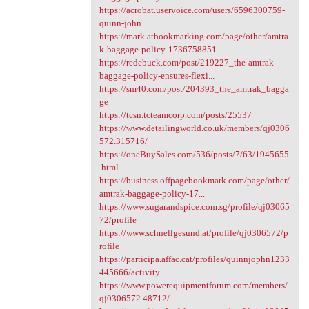
https://acrobat.uservoice.com/users/6596300759-
quinn-john
https://mark.atbookmarking.com/page/other/amtra
k-baggage-policy-1736758851
https://redebuck.com/post/219227_the-amtrak-
baggage-policy-ensures-flexi...
https://sm40.com/post/204393_the_amtrak_bagga
ge
https://tcsn.tcteamcorp.com/posts/25537
https://www.detailingworld.co.uk/members/qj0306
572.315716/
https://oneBuySales.com/536/posts/7/63/1945655
.html
https://business.offpagebookmark.com/page/other/
amtrak-baggage-policy-17...
https://www.sugarandspice.com.sg/profile/qj03065
72/profile
https://www.schnellgesund.at/profile/qj0306572/p
rofile
https://participa.affac.cat/profiles/quinnjophn1233
445666/activity
https://www.powerequipmentforum.com/members/
qj0306572.48712/