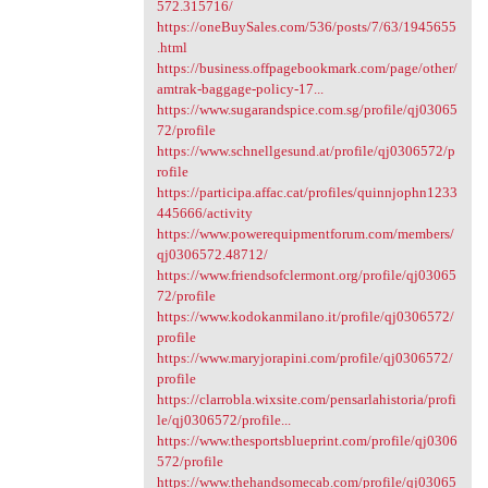
572.315716/
https://oneBuySales.com/536/posts/7/63/1945655
.html
https://business.offpagebookmark.com/page/other/
amtrak-baggage-policy-17...
https://www.sugarandspice.com.sg/profile/qj03065
72/profile
https://www.schnellgesund.at/profile/qj0306572/p
rofile
https://participa.affac.cat/profiles/quinnjophn1233
445666/activity
https://www.powerequipmentforum.com/members/
qj0306572.48712/
https://www.friendsofclermont.org/profile/qj03065
72/profile
https://www.kodokanmilano.it/profile/qj0306572/
profile
https://www.maryjorapini.com/profile/qj0306572/
profile
https://clarrobla.wixsite.com/pensarlahistoria/profi
le/qj0306572/profile...
https://www.thesportsblueprint.com/profile/qj0306
572/profile
https://www.thehandsomecab.com/profile/qj03065