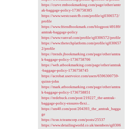
https://curve.rmbookmarking.com/page/other/amtr
ak-baggage-policy-1736758385
https://www.westcoastcfb.com/profile/qj0306572/
profile
https://www.friendbookmark.com/blogpost/49189/
amtrak-baggage-policy
https://www.vanvaf.com/profile/qj0306572/profile
https://www.thetechplatform.com/profile/qj030657
2/profile
https://trends.jbookmarking.com/page/other/amtra
k-baggage-policy-1736758706
https://web.atbookmarking.com/page/other/amtrak
-baggage-policy-1736758745
https://acrobat.uservoice.com/users/6596300759-
quinn-john
https://mark.atbookmarking.com/page/other/amtra
k-baggage-policy-1736758851
https://redebuck.com/post/219227_the-amtrak-
baggage-policy-ensures-flexi...
https://sm40.com/post/204393_the_amtrak_bagga
ge
https://tcsn.tcteamcorp.com/posts/25537
https://www.detailingworld.co.uk/members/qj0306