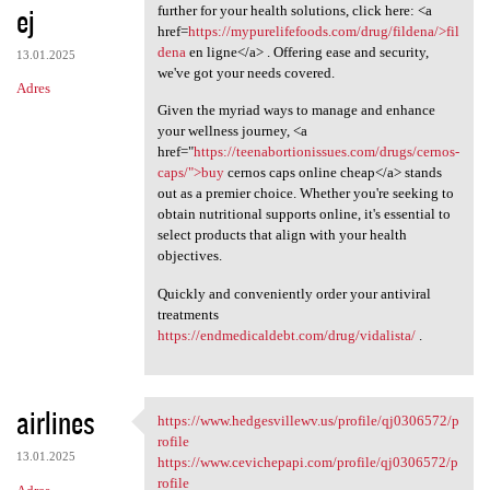
ej
further for your health solutions, click here: <a
href=
https://mypurelifefoods.com/drug/fildena/>fil
dena
en ligne</a> . Offering ease and security,
13.01.2025
we've got your needs covered.
Adres
Given the myriad ways to manage and enhance
your wellness journey, <a
href="
https://teenabortionissues.com/drugs/cernos-
caps/">buy
cernos caps online cheap</a> stands
out as a premier choice. Whether you're seeking to
obtain nutritional supports online, it's essential to
select products that align with your health
objectives.
Quickly and conveniently order your antiviral
treatments
https://endmedicaldebt.com/drug/vidalista/
.
airlines
https://www.hedgesvillewv.us/profile/qj0306572/p
https://www.hedgesvillewv.us
rofile
13.01.2025
https://www.cevichepapi.com/profile/qj0306572/p
rofile