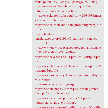
route=journal3%2Fblog%2Fpost&journal_blog_...
https://www.sweetberrybowls.com/post/the-
nutritional-value-from-acai-bow...
https://checkbookmarks.com/story4296496/farmer
s-insurance-little-rock
https://www.alchemybali.com/profile/lilymarg15/p
rofile
https://bookmark-
template.com/story21931464/farmers-insurance-
little-rock
https://www.downloadcdr.com/forum/main/comme
nt/9f699576-9c44-430c-a08a-a...
https://www.everwell.co.uk/profile/lilymarg15/prof
ile
https://www.lacameradellelacrime.com/en/profile/l
ilymarg15/profile
https://www.rodneyscyclehouse.com/profile/lilyma
rg15/profile
https://rogachat.com/lilymarg
https://www.mimigstyle.com/post/freebie-jessica-
dress-pdf-pattern?commen...
https://www.cdcoftampa.org/post/3d-printed-
houses-are-coming-to-hillsbor...
https://www.stenton.org/profile/lilymarg15/profile