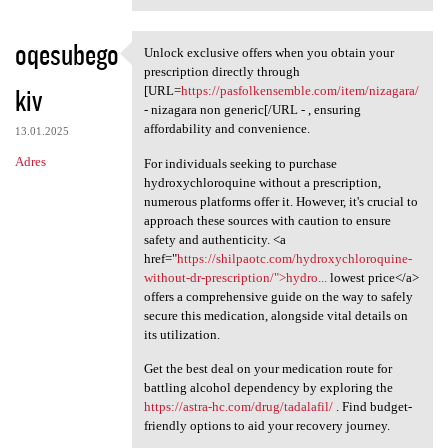
oqesubego
Unlock exclusive offers when you obtain your
Unlock exclusive offers when
prescription directly through
kiv
[URL=
https://pasfolkensemble.com/item/nizagara/
- nizagara non generic[/URL - , ensuring
affordability and convenience.
13.01.2025
Adres
For individuals seeking to purchase
hydroxychloroquine without a prescription,
numerous platforms offer it. However, it's crucial to
approach these sources with caution to ensure
safety and authenticity. <a
href="
https://shilpaotc.com/hydroxychloroquine-
without-dr-prescription/">hydro...
lowest price</a>
offers a comprehensive guide on the way to safely
secure this medication, alongside vital details on
its utilization.
Get the best deal on your medication route for
battling alcohol dependency by exploring the
https://astra-hc.com/drug/tadalafil/
. Find budget-
friendly options to aid your recovery journey.