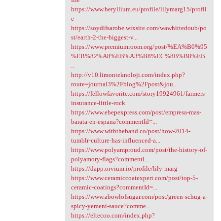
https://www.beryllium.eu/profile/lilymarg15/profil
e
https://soydifsarobe.wixsite.com/wawhittedoub/po
st/earth-2-the-biggest-v...
https://www.premiumroom.org/post/%EA%B0%95
%EB%82%A8%EB%A3%B8%EC%8B%B8%EB.
..
http://v10.limonteknoloji.com/index.php?
route=journal3%2Fblog%2Fpost&jou...
https://fellowfavorite.com/story19924961/farmers-
insurance-little-rock
https://www.ebepexpress.com/post/empresa-mas-
barata-en-espana?commentId=...
https://www.withtheband.co/post/how-2014-
tumblr-culture-has-influenced-a...
https://www.polyamproud.com/post/the-history-of-
polyamory-flags?commentI...
https://dapp.orvium.io/profile/lily-marg
https://www.ceramiccoatexpert.com/post/top-5-
ceramic-coatings?commentId=...
https://www.abowlofsugar.com/post/green-schug-a-
spicy-yemeni-sauce?comme...
https://eltecoo.com/index.php?