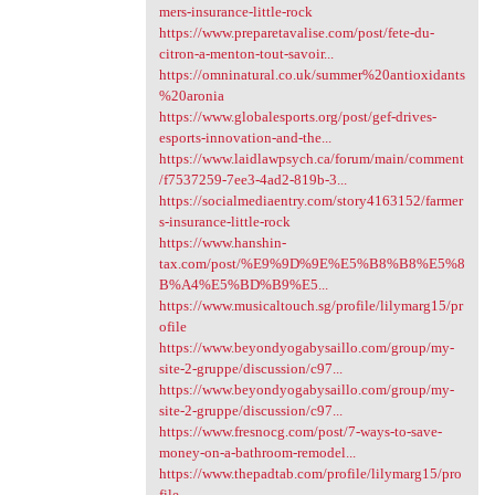
mers-insurance-little-rock
https://www.preparetavalise.com/post/fete-du-
citron-a-menton-tout-savoir...
https://omninatural.co.uk/summer%20antioxidants
%20aronia
https://www.globalesports.org/post/gef-drives-
esports-innovation-and-the...
https://www.laidlawpsych.ca/forum/main/comment
/f7537259-7ee3-4ad2-819b-3...
https://socialmediaentry.com/story4163152/farmer
s-insurance-little-rock
https://www.hanshin-
tax.com/post/%E9%9D%9E%E5%B8%B8%E5%8
B%A4%E5%BD%B9%E5...
https://www.musicaltouch.sg/profile/lilymarg15/pr
ofile
https://www.beyondyogabysaillo.com/group/my-
site-2-gruppe/discussion/c97...
https://www.beyondyogabysaillo.com/group/my-
site-2-gruppe/discussion/c97...
https://www.fresnocg.com/post/7-ways-to-save-
money-on-a-bathroom-remodel...
https://www.thepadtab.com/profile/lilymarg15/pro
file