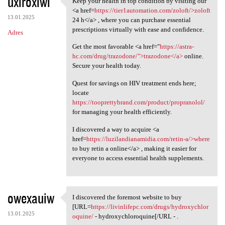
uxiroxiwi
Keep your health in top condition by visiting our
Keep your health in top
o
<a href=
https://tier1automation.com/zoloft/>zoloft
13.01.2025
m
24 h</a> , where you can purchase essential
prescriptions virtually with ease and confidence.
Adres
e
Get the most favorable <a href="
https://astra-
n
hc.com/drug/trazodone/">trazodone</a>
online.
t
Secure your health today.
a
Quest for savings on HIV treatment ends here;
r
locate
https://tooprettybrand.com/product/propranolol/
z
for managing your health efficiently.
e
I discovered a way to acquire <a
href=
https://luzilandianamidia.com/retin-a/>where
to buy retin a online</a> , making it easier for
everyone to access essential health supplements.
owexauiw
I discovered the foremost website to buy
I discovered the foremost
[URL=
https://livinlifepc.com/drugs/hydroxychlor
13.01.2025
oquine/
- hydroxychloroquine[/URL - .