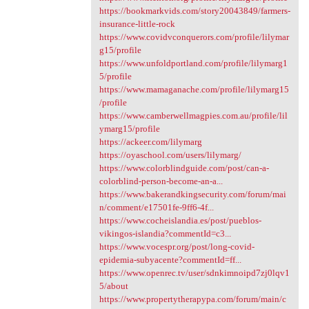
https://bookmarkvids.com/story20043849/farmers-
insurance-little-rock
https://www.covidvconquerors.com/profile/lilymar
g15/profile
https://www.unfoldportland.com/profile/lilymarg1
5/profile
https://www.mamaganache.com/profile/lilymarg15
/profile
https://www.camberwellmagpies.com.au/profile/lil
ymarg15/profile
https://ackeer.com/lilymarg
https://oyaschool.com/users/lilymarg/
https://www.colorblindguide.com/post/can-a-
colorblind-person-become-an-a...
https://www.bakerandkingsecurity.com/forum/mai
n/comment/e17501fe-9ff6-4f...
https://www.cocheislandia.es/post/pueblos-
vikingos-islandia?commentId=c3...
https://www.vocespr.org/post/long-covid-
epidemia-subyacente?commentId=ff...
https://www.openrec.tv/user/sdnkimnoipd7zj0lqv1
5/about
https://www.propertytherapypa.com/forum/main/c