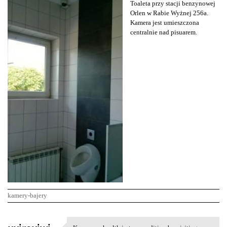
Toaleta przy stacji benzynowej
Orlen w Rabie Wyżnej 256a.
Kamera jest umieszczona
centralnie nad pisuarem.
kamery-bajery
K