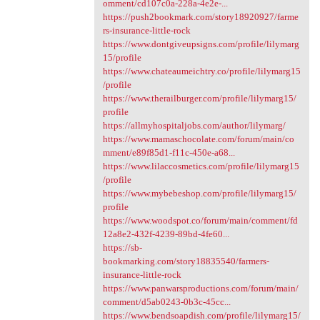
omment/cd107c0a-228a-4e2e-...
https://push2bookmark.com/story18920927/farme
rs-insurance-little-rock
https://www.dontgiveupsigns.com/profile/lilymarg
15/profile
https://www.chateaumeichtry.co/profile/lilymarg15
/profile
https://www.therailburger.com/profile/lilymarg15/
profile
https://allmyhospitaljobs.com/author/lilymarg/
https://www.mamaschocolate.com/forum/main/co
mment/e89f85d1-f11c-450e-a68...
https://www.lilaccosmetics.com/profile/lilymarg15
/profile
https://www.mybebeshop.com/profile/lilymarg15/
profile
https://www.woodspot.co/forum/main/comment/fd
12a8e2-432f-4239-89bd-4fe60...
https://sb-
bookmarking.com/story18835540/farmers-
insurance-little-rock
https://www.panwarsproductions.com/forum/main/
comment/d5ab0243-0b3c-45cc...
https://www.bendsoapdish.com/profile/lilymarg15/