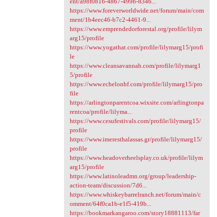
ent/a98f0816-4867-499b-8346...
https://www.foreverworldwide.net/forum/main/com
ment/1b4eec46-b7c2-4461-9...
https://www.emprendedorforestal.org/profile/lilym
arg15/profile
https://www.yogathat.com/profile/lilymarg15/profi
le
https://www.cleansavannah.com/profile/lilymarg1
5/profile
https://www.echelonhf.com/profile/lilymarg15/pro
file
https://arlingtonparentcoa.wixsite.com/arlingtonpa
rentcoa/profile/lilyma...
https://www.cesufestivals.com/profile/lilymarg15/
profile
https://www.imeresthalassas.gr/profile/lilymarg15/
profile
https://www.headoverheelsplay.co.uk/profile/lilym
arg15/profile
https://www.latinoleadmn.org/group/leadership-
action-team/discussion/7d6...
https://www.whiskeybarrelranch.net/forum/main/c
omment/64f0ca1b-e1f5-419b...
https://bookmarkangaroo.com/story18881113/far