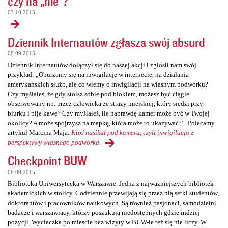
czy na „nie”?
03.10.2015
Dziennik Internautów zgłasza swój absurd
08.09.2015
Dziennik Internautów dołączył się do naszej akcji i zgłosił nam swój
przykład: „Oburzamy się na inwigilację w internecie, na działania
amerykańskich służb, ale co wiemy o inwigilacji na własnym podwórku?
Czy myślałeś, że gdy stoisz sobie pod blokiem, możesz być ciągle
obserwowany np. przez człowieka ze straży miejskiej, który siedzi przy
biurku i pije kawę? Czy myślałeś, ile naprawdę kamer może być w Twojej
okolicy? A może spojrzysz na mapkę, która może to ukazywać?”. Polecamy
artykuł Marcina Maja:
Ktoś nasikał pod kamerą, czyli inwigilacja z
perspektywy własnego podwórka
.
Checkpoint BUW
08.09.2015
Biblioteka Uniwersytecka w Warszawie. Jedna z najważniejszych bibliotek
akademickich w stolicy. Codziennie przewijają się przez nią setki studentów,
doktorantów i pracowników naukowych. Są również pasjonaci, samodzielni
badacze i warszawiacy, którzy poszukują niedostępnych gdzie indziej
pozycji. Wycieczka po mieście bez wizyty w BUW-ie też się nie liczy. W