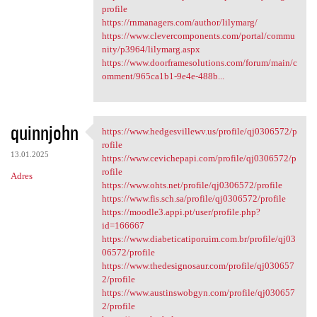
profile
https://rnmanagers.com/author/lilymarg/
https://www.clevercomponents.com/portal/commu
nity/p3964/lilymarg.aspx
https://www.doorframesolutions.com/forum/main/c
omment/965ca1b1-9e4e-488b...
quinnjohn
https://www.hedgesvillewv.us/profile/qj0306572/p
https://www.hedgesvillewv.us
rofile
13.01.2025
https://www.cevichepapi.com/profile/qj0306572/p
rofile
Adres
https://www.ohts.net/profile/qj0306572/profile
https://www.fis.sch.sa/profile/qj0306572/profile
https://moodle3.appi.pt/user/profile.php?
id=166667
https://www.diabeticatiporuim.com.br/profile/qj03
06572/profile
https://www.thedesignosaur.com/profile/qj030657
2/profile
https://www.austinswobgyn.com/profile/qj030657
2/profile