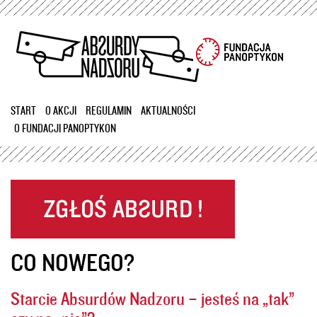
Przejdź
do
treści
START
O AKCJI
REGULAMIN
AKTUALNOŚCI
O FUNDACJI PANOPTYKON
CO NOWEGO?
Starcie Absurdów Nadzoru – jesteś na „tak”