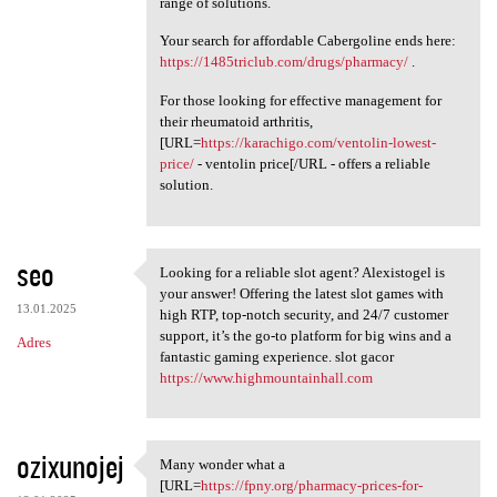
range of solutions.
Your search for affordable Cabergoline ends here:
https://1485triclub.com/drugs/pharmacy/
.
For those looking for effective management for
their rheumatoid arthritis,
[URL=
https://karachigo.com/ventolin-lowest-
price/
- ventolin price[/URL - offers a reliable
solution.
seo
Looking for a reliable slot agent? Alexistogel is
Looking for a reliable slot
your answer! Offering the latest slot games with
13.01.2025
high RTP, top-notch security, and 24/7 customer
support, it’s the go-to platform for big wins and a
Adres
fantastic gaming experience. slot gacor
https://www.highmountainhall.com
ozixunojej
Many wonder what a
Many wonder what a [URL=https
[URL=
https://fpny.org/pharmacy-prices-for-