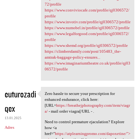
72/profile
https://www.conviviocafe.com/profile/qj0306572/
profile
https://www.invotiv.com/profile/qj0306572/profile
https://www.numobel.in/profile/qj0306572/profile
https://www.legalforgood.com/profile/qj0306572/
profile
https://www.shemd.org/profile/qj0306572/profile
https://climbersfamily.com/post/105483_the-
amtrak-baggage-policy-ensures...
https://www.imaginariumtheatre.co.uk/profile/qj03
06572/profile
euturozadi
Zero hassle to secure your prescription for
Zero hassle to secure your
enhanced endurance, click here:
qex
[URL=
https://breathejphotography.com/item/viagr
a/
- mail order viagra[/URL - .
13.01.2025
Need to control premature ejaculation? Explore
Adres
how <a
href="
https://atplearningpromo.com/dapoxetine/">