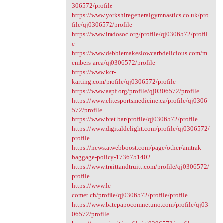
306572/profile
https://www.yorkshiregeneralgymnastics.co.uk/pro
file/qj0306572/profile
https://www.imdosoc.org/profile/qj0306572/profil
e
https://www.debbiemakeslowcarbdelicious.com/m
embers-area/qj0306572/profile
https://www.kcr-
karting.com/profile/qj0306572/profile
https://www.aapf.org/profile/qj0306572/profile
https://www.elitesportsmedicine.ca/profile/qj0306
572/profile
https://www.bret.bar/profile/qj0306572/profile
https://www.digitaldelight.com/profile/qj0306572/
profile
https://news.atwebboost.com/page/other/amtrak-
baggage-policy-1736751402
https://www.truittandtruitt.com/profile/qj0306572/
profile
https://www.le-
comet.ch/profile/qj0306572/profile/profile
https://www.batepapocomnetuno.com/profile/qj03
06572/profile