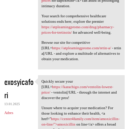
prices
for dapoxetine</a> can assist in prolonging
intimacy duration.
Your search for comprehensive healthcare
solutions ends here; explore the premier
https://atplearningpromo.com/drug/pharmacy-
prices-for-tretinoin/
for advanced well-being.
Browse our site for competitive
[URL=
https://atplearningpromo.com/retin-a/
- retin
a[/URL - and explore a multitude of alternatives to
obtain your medication.
exosyicafo
Quickly secure your
Quickly secure your [URL
[URL=
https://karachigo.com/ventolin-lowest-
ri
price/
- ventolin[/URL - through the internet and
discover the pros!
13.01.2025
Unsure where to acquire your medication? For
Adres
those looking to enhance their health, <a
href="
https://center4family.com/item/amoxicillin-
on-line/">amoxicillin
on line</a> offers a broad