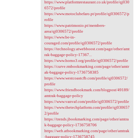
https://www.platformrestaurant.co.uk/profile/qj030
6572/profile
https://www.motoclubefaro.pt/profile/qj0306572/p
rofile
https://www.patrimonio.pt/members-
area/qj0306572/profile
https://www.be-in-
couraged.com/profile/qj0306572/profile
https://technology.atwebboost.com/page/other/amt
rak-baggage-policy-17367...
https://www.horno3.org/profile/qj0306572/profile
https://curve.rmbookmarking.com/page/other/amtr
ak-baggage-policy-1736758385
https://www.westcoastcfb.com/profile/qj0306572/
profile
https://www.friendbookmark.com/blogpost/49189/
amtrak-baggage-policy
https://www.vanvaf.com/profile/qj0306572/profile
https://www.thetechplatform.com/profile/qj030657
2/profile
https://trends.jbookmarking.com/page/other/amtra
k-baggage-policy-1736758706
https://web.atbookmarking.com/page/other/amtrak
-baggage-policy-1736758745