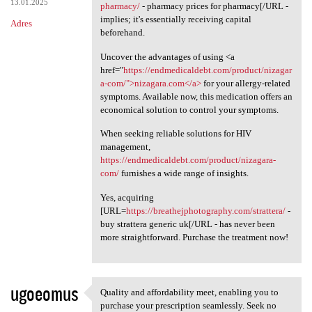
13.01.2025
pharmacy/
- pharmacy prices for pharmacy[/URL -
implies; it's essentially receiving capital
Adres
beforehand.
Uncover the advantages of using <a
href="
https://endmedicaldebt.com/product/nizagar
a-com/">nizagara.com</a>
for your allergy-related
symptoms. Available now, this medication offers an
economical solution to control your symptoms.
When seeking reliable solutions for HIV
management,
https://endmedicaldebt.com/product/nizagara-
com/
furnishes a wide range of insights.
Yes, acquiring
[URL=
https://breathejphotography.com/strattera/
-
buy strattera generic uk[/URL - has never been
more straightforward. Purchase the treatment now!
ugoeomus
Quality and affordability meet, enabling you to
Quality and affordability
purchase your prescription seamlessly. Seek no