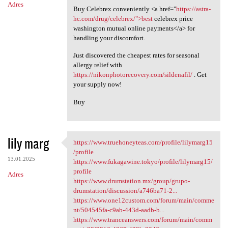
Adres
Buy Celebrex conveniently <a href="
https://astra-
hc.com/drug/celebrex/">best
celebrex price
washington mutual online payments</a> for
handling your discomfort.
Just discovered the cheapest rates for seasonal
allergy relief with
https://nikonphotorecovery.com/sildenafil/
. Get
your supply now!
Buy
lily marg
https://www.truehoneyteas.com/profile/lilymarg15
https://www.truehoneyteas.com
/profile
13.01.2025
https://www.fukagawine.tokyo/profile/lilymarg15/
profile
Adres
https://www.drumstation.mx/group/grupo-
drumstation/discussion/a746ba71-2...
https://www.one12custom.com/forum/main/comme
nt/504545fa-c9ab-443d-aadb-b...
https://www.tranceanswers.com/forum/main/comm