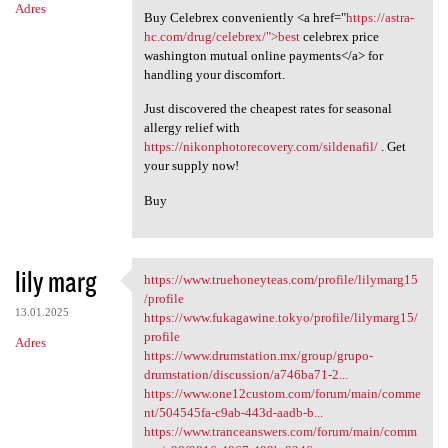
Adres
Buy Celebrex conveniently <a href="
https://astra-
hc.com/drug/celebrex/">best
celebrex price
washington mutual online payments</a> for
handling your discomfort.
Just discovered the cheapest rates for seasonal
allergy relief with
https://nikonphotorecovery.com/sildenafil/
. Get
your supply now!
Buy
lily marg
https://www.truehoneyteas.com/profile/lilymarg15
https://www.truehoneyteas.com
/profile
13.01.2025
https://www.fukagawine.tokyo/profile/lilymarg15/
profile
Adres
https://www.drumstation.mx/group/grupo-
drumstation/discussion/a746ba71-2...
https://www.one12custom.com/forum/main/comme
nt/504545fa-c9ab-443d-aadb-b...
https://www.tranceanswers.com/forum/main/comm