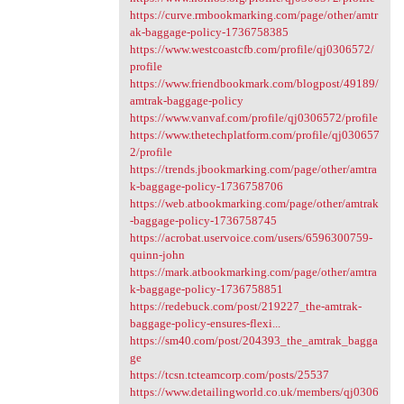
https://curve.rmbookmarking.com/page/other/amtr
ak-baggage-policy-1736758385
https://www.westcoastcfb.com/profile/qj0306572/
profile
https://www.friendbookmark.com/blogpost/49189/
amtrak-baggage-policy
https://www.vanvaf.com/profile/qj0306572/profile
https://www.thetechplatform.com/profile/qj030657
2/profile
https://trends.jbookmarking.com/page/other/amtra
k-baggage-policy-1736758706
https://web.atbookmarking.com/page/other/amtrak
-baggage-policy-1736758745
https://acrobat.uservoice.com/users/6596300759-
quinn-john
https://mark.atbookmarking.com/page/other/amtra
k-baggage-policy-1736758851
https://redebuck.com/post/219227_the-amtrak-
baggage-policy-ensures-flexi...
https://sm40.com/post/204393_the_amtrak_bagga
ge
https://tcsn.tcteamcorp.com/posts/25537
https://www.detailingworld.co.uk/members/qj0306