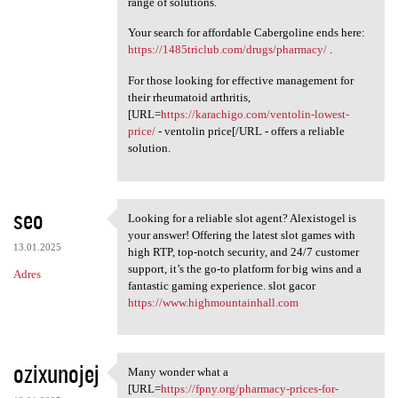
range of solutions.
Your search for affordable Cabergoline ends here:
https://1485triclub.com/drugs/pharmacy/
.
For those looking for effective management for
their rheumatoid arthritis,
[URL=
https://karachigo.com/ventolin-lowest-
price/
- ventolin price[/URL - offers a reliable
solution.
seo
Looking for a reliable slot agent? Alexistogel is
Looking for a reliable slot
your answer! Offering the latest slot games with
13.01.2025
high RTP, top-notch security, and 24/7 customer
support, it’s the go-to platform for big wins and a
Adres
fantastic gaming experience. slot gacor
https://www.highmountainhall.com
ozixunojej
Many wonder what a
Many wonder what a [URL=https
[URL=
https://fpny.org/pharmacy-prices-for-