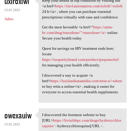
uxiroxiwi
Keep your health in top condition by visiting our
Keep your health in top
o
<a href=
https://tier1automation.com/zoloft/>zoloft
13.01.2025
m
24 h</a> , where you can purchase essential
prescriptions virtually with ease and confidence.
Adres
e
Get the most favorable <a href="
https://astra-
n
hc.com/drug/trazodone/">trazodone</a>
online.
t
Secure your health today.
a
Quest for savings on HIV treatment ends here;
r
locate
https://tooprettybrand.com/product/propranolol/
z
for managing your health efficiently.
e
I discovered a way to acquire <a
href=
https://luzilandianamidia.com/retin-a/>where
to buy retin a online</a> , making it easier for
everyone to access essential health supplements.
owexauiw
I discovered the foremost website to buy
I discovered the foremost
[URL=
https://livinlifepc.com/drugs/hydroxychlor
13.01.2025
oquine/
- hydroxychloroquine[/URL - .