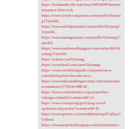
https://bookmarkvids.com/story20043849/farmers-
insurance-little-rock
https://www.covidvconquerors.com/profile/lilymar
g15/profile
https://www.unfoldportland.com/profile/lilymarg1
5/profile
https://www.mamaganache.com/profile/lilymarg15
/profile
https://www.camberwellmagpies.com.au/profile/lil
ymarg15/profile
https://ackeer.com/lilymarg
https://oyaschool.com/users/lilymarg/
https://www.colorblindguide.com/post/can-a-
colorblind-person-become-an-a...
https://www.bakerandkingsecurity.com/forum/mai
n/comment/e17501fe-9ff6-4f...
https://www.cocheislandia.es/post/pueblos-
vikingos-islandia?commentId=c3...
https://www.vocespr.org/post/long-covid-
epidemia-subyacente?commentId=ff...
https://www.openrec.tv/user/sdnkimnoipd7zj0lqv1
5/about
https://www.propertytherapypa.com/forum/main/c