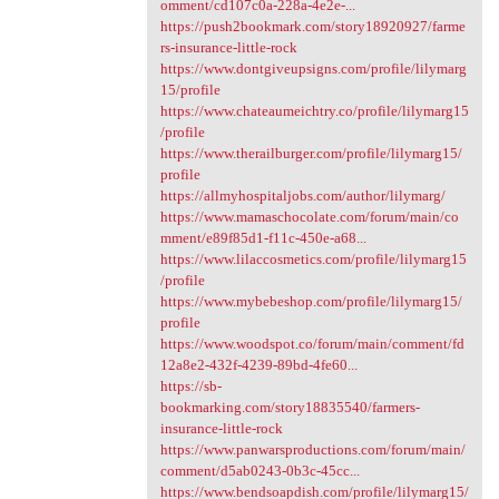
omment/cd107c0a-228a-4e2e-...
https://push2bookmark.com/story18920927/farme
rs-insurance-little-rock
https://www.dontgiveupsigns.com/profile/lilymarg
15/profile
https://www.chateaumeichtry.co/profile/lilymarg15
/profile
https://www.therailburger.com/profile/lilymarg15/
profile
https://allmyhospitaljobs.com/author/lilymarg/
https://www.mamaschocolate.com/forum/main/co
mment/e89f85d1-f11c-450e-a68...
https://www.lilaccosmetics.com/profile/lilymarg15
/profile
https://www.mybebeshop.com/profile/lilymarg15/
profile
https://www.woodspot.co/forum/main/comment/fd
12a8e2-432f-4239-89bd-4fe60...
https://sb-
bookmarking.com/story18835540/farmers-
insurance-little-rock
https://www.panwarsproductions.com/forum/main/
comment/d5ab0243-0b3c-45cc...
https://www.bendsoapdish.com/profile/lilymarg15/