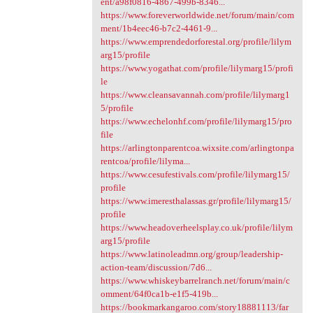
ent/a98f0816-4867-499b-8346...
https://www.foreverworldwide.net/forum/main/com
ment/1b4eec46-b7c2-4461-9...
https://www.emprendedorforestal.org/profile/lilym
arg15/profile
https://www.yogathat.com/profile/lilymarg15/profi
le
https://www.cleansavannah.com/profile/lilymarg1
5/profile
https://www.echelonhf.com/profile/lilymarg15/pro
file
https://arlingtonparentcoa.wixsite.com/arlingtonpa
rentcoa/profile/lilyma...
https://www.cesufestivals.com/profile/lilymarg15/
profile
https://www.imeresthalassas.gr/profile/lilymarg15/
profile
https://www.headoverheelsplay.co.uk/profile/lilym
arg15/profile
https://www.latinoleadmn.org/group/leadership-
action-team/discussion/7d6...
https://www.whiskeybarrelranch.net/forum/main/c
omment/64f0ca1b-e1f5-419b...
https://bookmarkangaroo.com/story18881113/far