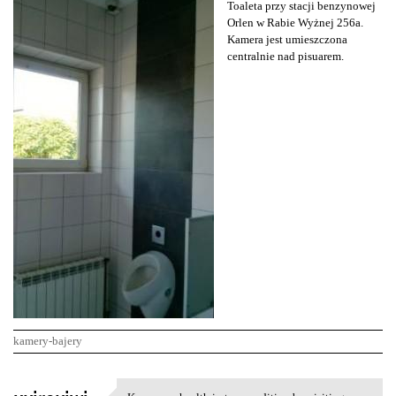
Toaleta przy stacji benzynowej
Orlen w Rabie Wyżnej 256a.
Kamera jest umieszczona
centralnie nad pisuarem.
kamery-bajery
K