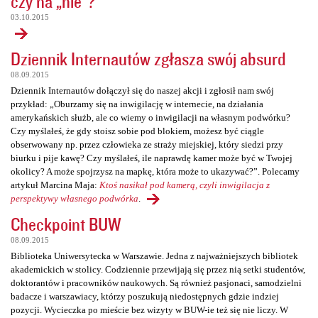
czy na „nie”?
03.10.2015
Dziennik Internautów zgłasza swój absurd
08.09.2015
Dziennik Internautów dołączył się do naszej akcji i zgłosił nam swój
przykład: „Oburzamy się na inwigilację w internecie, na działania
amerykańskich służb, ale co wiemy o inwigilacji na własnym podwórku?
Czy myślałeś, że gdy stoisz sobie pod blokiem, możesz być ciągle
obserwowany np. przez człowieka ze straży miejskiej, który siedzi przy
biurku i pije kawę? Czy myślałeś, ile naprawdę kamer może być w Twojej
okolicy? A może spojrzysz na mapkę, która może to ukazywać?”. Polecamy
artykuł Marcina Maja:
Ktoś nasikał pod kamerą, czyli inwigilacja z
perspektywy własnego podwórka
.
Checkpoint BUW
08.09.2015
Biblioteka Uniwersytecka w Warszawie. Jedna z najważniejszych bibliotek
akademickich w stolicy. Codziennie przewijają się przez nią setki studentów,
doktorantów i pracowników naukowych. Są również pasjonaci, samodzielni
badacze i warszawiacy, którzy poszukują niedostępnych gdzie indziej
pozycji. Wycieczka po mieście bez wizyty w BUW-ie też się nie liczy. W