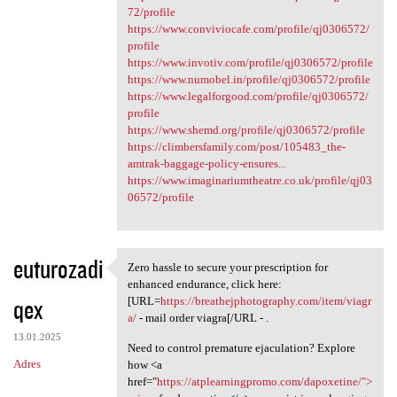
72/profile
https://www.conviviocafe.com/profile/qj0306572/
profile
https://www.invotiv.com/profile/qj0306572/profile
https://www.numobel.in/profile/qj0306572/profile
https://www.legalforgood.com/profile/qj0306572/
profile
https://www.shemd.org/profile/qj0306572/profile
https://climbersfamily.com/post/105483_the-
amtrak-baggage-policy-ensures...
https://www.imaginariumtheatre.co.uk/profile/qj03
06572/profile
euturozadi
Zero hassle to secure your prescription for
Zero hassle to secure your
enhanced endurance, click here:
qex
[URL=
https://breathejphotography.com/item/viagr
a/
- mail order viagra[/URL - .
13.01.2025
Need to control premature ejaculation? Explore
Adres
how <a
href="
https://atplearningpromo.com/dapoxetine/">