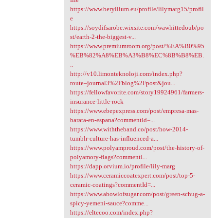
https://www.beryllium.eu/profile/lilymarg15/profil
e
https://soydifsarobe.wixsite.com/wawhittedoub/po
st/earth-2-the-biggest-v...
https://www.premiumroom.org/post/%EA%B0%95
%EB%82%A8%EB%A3%B8%EC%8B%B8%EB.
..
http://v10.limonteknoloji.com/index.php?
route=journal3%2Fblog%2Fpost&jou...
https://fellowfavorite.com/story19924961/farmers-
insurance-little-rock
https://www.ebepexpress.com/post/empresa-mas-
barata-en-espana?commentId=...
https://www.withtheband.co/post/how-2014-
tumblr-culture-has-influenced-a...
https://www.polyamproud.com/post/the-history-of-
polyamory-flags?commentI...
https://dapp.orvium.io/profile/lily-marg
https://www.ceramiccoatexpert.com/post/top-5-
ceramic-coatings?commentId=...
https://www.abowlofsugar.com/post/green-schug-a-
spicy-yemeni-sauce?comme...
https://eltecoo.com/index.php?