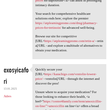
prices
for dapoxetine</a> can assist in prolonging
intimacy duration.
Your search for comprehensive healthcare
solutions ends here; explore the premier
https://atplearningpromo.com/drug/pharmacy-
prices-for-tretinoin/
for advanced well-being.
Browse our site for competitive
[URL=
https://atplearningpromo.com/retin-a/
- retin
a[/URL - and explore a multitude of alternatives to
obtain your medication.
exosyicafo
Quickly secure your
Quickly secure your [URL
[URL=
https://karachigo.com/ventolin-lowest-
ri
price/
- ventolin[/URL - through the internet and
discover the pros!
13.01.2025
Unsure where to acquire your medication? For
Adres
those looking to enhance their health, <a
href="
https://center4family.com/item/amoxicillin-
on-line/">amoxicillin
on line</a> offers a broad