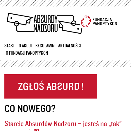
Przejdź
do
treści
START
O AKCJI
REGULAMIN
AKTUALNOŚCI
O FUNDACJI PANOPTYKON
CO NOWEGO?
Starcie Absurdów Nadzoru – jesteś na „tak”