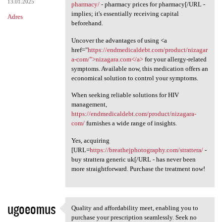
13.01.2025
pharmacy/
- pharmacy prices for pharmacy[/URL -
implies; it's essentially receiving capital
Adres
beforehand.
Uncover the advantages of using <a
href="
https://endmedicaldebt.com/product/nizagar
a-com/">nizagara.com</a>
for your allergy-related
symptoms. Available now, this medication offers an
economical solution to control your symptoms.
When seeking reliable solutions for HIV
management,
https://endmedicaldebt.com/product/nizagara-
com/
furnishes a wide range of insights.
Yes, acquiring
[URL=
https://breathejphotography.com/strattera/
-
buy strattera generic uk[/URL - has never been
more straightforward. Purchase the treatment now!
ugoeomus
Quality and affordability meet, enabling you to
Quality and affordability
purchase your prescription seamlessly. Seek no