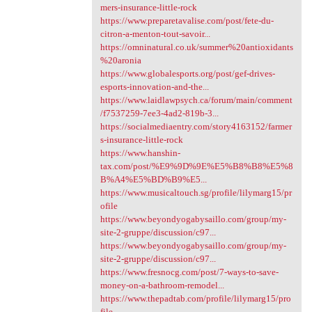
mers-insurance-little-rock
https://www.preparetavalise.com/post/fete-du-
citron-a-menton-tout-savoir...
https://omninatural.co.uk/summer%20antioxidants
%20aronia
https://www.globalesports.org/post/gef-drives-
esports-innovation-and-the...
https://www.laidlawpsych.ca/forum/main/comment
/f7537259-7ee3-4ad2-819b-3...
https://socialmediaentry.com/story4163152/farmer
s-insurance-little-rock
https://www.hanshin-
tax.com/post/%E9%9D%9E%E5%B8%B8%E5%8
B%A4%E5%BD%B9%E5...
https://www.musicaltouch.sg/profile/lilymarg15/pr
ofile
https://www.beyondyogabysaillo.com/group/my-
site-2-gruppe/discussion/c97...
https://www.beyondyogabysaillo.com/group/my-
site-2-gruppe/discussion/c97...
https://www.fresnocg.com/post/7-ways-to-save-
money-on-a-bathroom-remodel...
https://www.thepadtab.com/profile/lilymarg15/pro
file