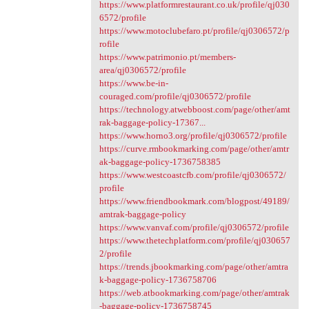
https://www.platformrestaurant.co.uk/profile/qj030
6572/profile
https://www.motoclubefaro.pt/profile/qj0306572/p
rofile
https://www.patrimonio.pt/members-
area/qj0306572/profile
https://www.be-in-
couraged.com/profile/qj0306572/profile
https://technology.atwebboost.com/page/other/amt
rak-baggage-policy-17367...
https://www.horno3.org/profile/qj0306572/profile
https://curve.rmbookmarking.com/page/other/amtr
ak-baggage-policy-1736758385
https://www.westcoastcfb.com/profile/qj0306572/
profile
https://www.friendbookmark.com/blogpost/49189/
amtrak-baggage-policy
https://www.vanvaf.com/profile/qj0306572/profile
https://www.thetechplatform.com/profile/qj030657
2/profile
https://trends.jbookmarking.com/page/other/amtra
k-baggage-policy-1736758706
https://web.atbookmarking.com/page/other/amtrak
-baggage-policy-1736758745