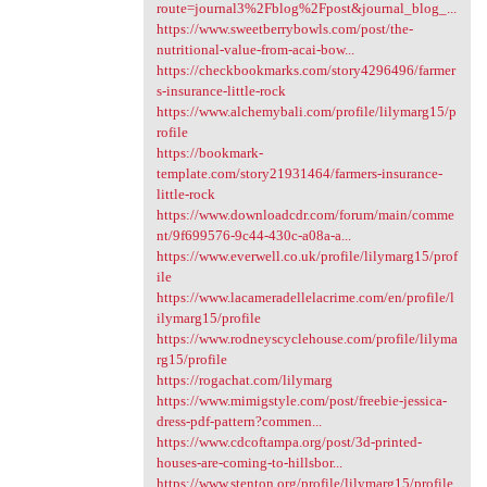
route=journal3%2Fblog%2Fpost&journal_blog_...
https://www.sweetberrybowls.com/post/the-
nutritional-value-from-acai-bow...
https://checkbookmarks.com/story4296496/farmer
s-insurance-little-rock
https://www.alchemybali.com/profile/lilymarg15/p
rofile
https://bookmark-
template.com/story21931464/farmers-insurance-
little-rock
https://www.downloadcdr.com/forum/main/comme
nt/9f699576-9c44-430c-a08a-a...
https://www.everwell.co.uk/profile/lilymarg15/prof
ile
https://www.lacameradellelacrime.com/en/profile/l
ilymarg15/profile
https://www.rodneyscyclehouse.com/profile/lilyma
rg15/profile
https://rogachat.com/lilymarg
https://www.mimigstyle.com/post/freebie-jessica-
dress-pdf-pattern?commen...
https://www.cdcoftampa.org/post/3d-printed-
houses-are-coming-to-hillsbor...
https://www.stenton.org/profile/lilymarg15/profile