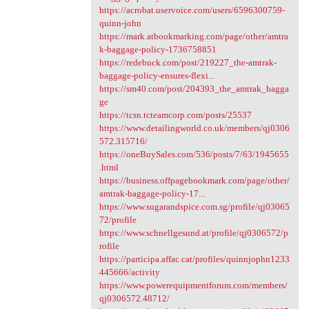
https://acrobat.uservoice.com/users/6596300759-
quinn-john
https://mark.atbookmarking.com/page/other/amtra
k-baggage-policy-1736758851
https://redebuck.com/post/219227_the-amtrak-
baggage-policy-ensures-flexi...
https://sm40.com/post/204393_the_amtrak_bagga
ge
https://tcsn.tcteamcorp.com/posts/25537
https://www.detailingworld.co.uk/members/qj0306
572.315716/
https://oneBuySales.com/536/posts/7/63/1945655
.html
https://business.offpagebookmark.com/page/other/
amtrak-baggage-policy-17...
https://www.sugarandspice.com.sg/profile/qj03065
72/profile
https://www.schnellgesund.at/profile/qj0306572/p
rofile
https://participa.affac.cat/profiles/quinnjophn1233
445666/activity
https://www.powerequipmentforum.com/members/
qj0306572.48712/