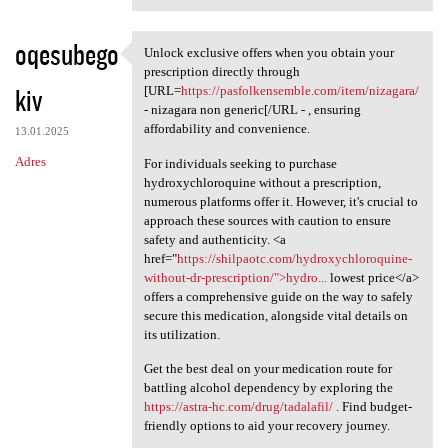
oqesubego
Unlock exclusive offers when you obtain your
Unlock exclusive offers when
prescription directly through
kiv
[URL=
https://pasfolkensemble.com/item/nizagara/
- nizagara non generic[/URL - , ensuring
affordability and convenience.
13.01.2025
Adres
For individuals seeking to purchase
hydroxychloroquine without a prescription,
numerous platforms offer it. However, it's crucial to
approach these sources with caution to ensure
safety and authenticity. <a
href="
https://shilpaotc.com/hydroxychloroquine-
without-dr-prescription/">hydro...
lowest price</a>
offers a comprehensive guide on the way to safely
secure this medication, alongside vital details on
its utilization.
Get the best deal on your medication route for
battling alcohol dependency by exploring the
https://astra-hc.com/drug/tadalafil/
. Find budget-
friendly options to aid your recovery journey.