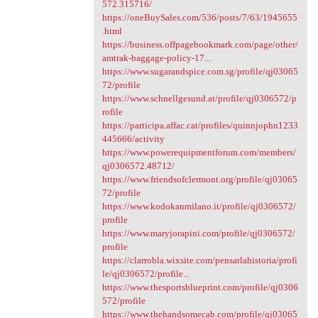
572.315716/
https://oneBuySales.com/536/posts/7/63/1945655
.html
https://business.offpagebookmark.com/page/other/
amtrak-baggage-policy-17...
https://www.sugarandspice.com.sg/profile/qj03065
72/profile
https://www.schnellgesund.at/profile/qj0306572/p
rofile
https://participa.affac.cat/profiles/quinnjophn1233
445666/activity
https://www.powerequipmentforum.com/members/
qj0306572.48712/
https://www.friendsofclermont.org/profile/qj03065
72/profile
https://www.kodokanmilano.it/profile/qj0306572/
profile
https://www.maryjorapini.com/profile/qj0306572/
profile
https://clarrobla.wixsite.com/pensarlahistoria/profi
le/qj0306572/profile...
https://www.thesportsblueprint.com/profile/qj0306
572/profile
https://www.thehandsomecab.com/profile/qj03065