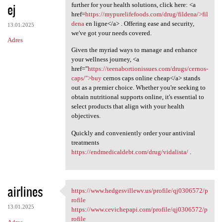
ej
further for your health solutions, click here: <a
href=
https://mypurelifefoods.com/drug/fildena/>fil
dena
en ligne</a> . Offering ease and security,
13.01.2025
we've got your needs covered.
Adres
Given the myriad ways to manage and enhance
your wellness journey, <a
href="
https://teenabortionissues.com/drugs/cernos-
caps/">buy
cernos caps online cheap</a> stands
out as a premier choice. Whether you're seeking to
obtain nutritional supports online, it's essential to
select products that align with your health
objectives.
Quickly and conveniently order your antiviral
treatments
https://endmedicaldebt.com/drug/vidalista/
.
airlines
https://www.hedgesvillewv.us/profile/qj0306572/p
https://www.hedgesvillewv.us
rofile
13.01.2025
https://www.cevichepapi.com/profile/qj0306572/p
rofile