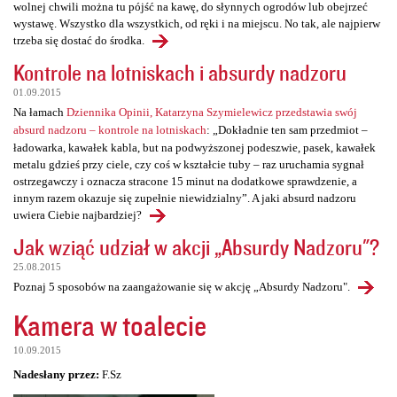
wolnej chwili można tu pójść na kawę, do słynnych ogrodów lub obejrzeć
wystawę. Wszystko dla wszystkich, od ręki i na miejscu. No tak, ale najpierw
trzeba się dostać do środka.
Kontrole na lotniskach i absurdy nadzoru
01.09.2015
Na łamach
Dziennika Opinii, Katarzyna Szymielewicz przedstawia swój
absurd nadzoru – kontrole na lotniskach
: „Dokładnie ten sam przedmiot –
ładowarka, kawałek kabla, but na podwyższonej podeszwie, pasek, kawałek
metalu gdzieś przy ciele, czy coś w kształcie tuby – raz uruchamia sygnał
ostrzegawczy i oznacza stracone 15 minut na dodatkowe sprawdzenie, a
innym razem okazuje się zupełnie niewidzialny”. A jaki absurd nadzoru
uwiera Ciebie najbardziej?
Jak wziąć udział w akcji „Absurdy Nadzoru"?
25.08.2015
Poznaj 5 sposobów na zaangażowanie się w akcję „Absurdy Nadzoru".
Kamera w toalecie
10.09.2015
Nadesłany przez:
F.Sz