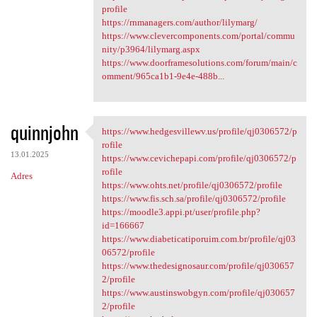
profile
https://rnmanagers.com/author/lilymarg/
https://www.clevercomponents.com/portal/commu
nity/p3964/lilymarg.aspx
https://www.doorframesolutions.com/forum/main/c
omment/965ca1b1-9e4e-488b...
quinnjohn
https://www.hedgesvillewv.us/profile/qj0306572/p
https://www.hedgesvillewv.us
rofile
13.01.2025
https://www.cevichepapi.com/profile/qj0306572/p
rofile
Adres
https://www.ohts.net/profile/qj0306572/profile
https://www.fis.sch.sa/profile/qj0306572/profile
https://moodle3.appi.pt/user/profile.php?
id=166667
https://www.diabeticatiporuim.com.br/profile/qj03
06572/profile
https://www.thedesignosaur.com/profile/qj030657
2/profile
https://www.austinswobgyn.com/profile/qj030657
2/profile