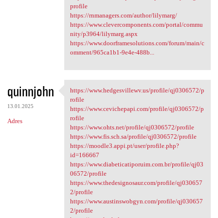
profile
https://rnmanagers.com/author/lilymarg/
https://www.clevercomponents.com/portal/commu
nity/p3964/lilymarg.aspx
https://www.doorframesolutions.com/forum/main/c
omment/965ca1b1-9e4e-488b...
quinnjohn
https://www.hedgesvillewv.us/profile/qj0306572/p
https://www.hedgesvillewv.us
rofile
13.01.2025
https://www.cevichepapi.com/profile/qj0306572/p
rofile
Adres
https://www.ohts.net/profile/qj0306572/profile
https://www.fis.sch.sa/profile/qj0306572/profile
https://moodle3.appi.pt/user/profile.php?
id=166667
https://www.diabeticatiporuim.com.br/profile/qj03
06572/profile
https://www.thedesignosaur.com/profile/qj030657
2/profile
https://www.austinswobgyn.com/profile/qj030657
2/profile