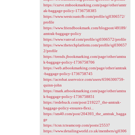
https://curve.rmbookmarking.com/page/other/amtr
ak-baggage-policy-1736758385
https://www.westcoastcfb.com/profile/qj0306572/
profile
https://www.friendbookmark.com/blogpost/49189/
amtrak-baggage-policy
https://www.vanvaf.com/profile/qj0306572/profile
https://www.thetechplatform.com/profile/qj030657
2/profile
https://trends.jbookmarking.com/page/other/amtra
k-baggage-policy-1736758706
https://web.atbookmarking.com/page/other/amtrak
-baggage-policy-1736758745
https://acrobat.uservoice.com/users/6596300759-
quinn-john
https://mark.atbookmarking.com/page/other/amtra
k-baggage-policy-1736758851
https://redebuck.com/post/219227_the-amtrak-
baggage-policy-ensures-flexi...
https://sm40.com/post/204393_the_amtrak_bagga
ge
https://tcsn.tcteamcorp.com/posts/25537
https://www.detailingworld.co.uk/members/qj0306