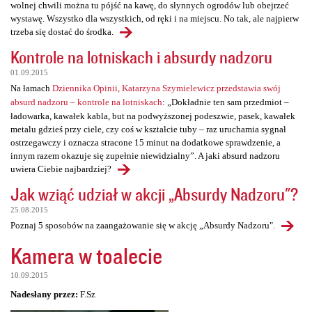
wolnej chwili można tu pójść na kawę, do słynnych ogrodów lub obejrzeć
wystawę. Wszystko dla wszystkich, od ręki i na miejscu. No tak, ale najpierw
trzeba się dostać do środka.
Kontrole na lotniskach i absurdy nadzoru
01.09.2015
Na łamach
Dziennika Opinii, Katarzyna Szymielewicz przedstawia swój
absurd nadzoru – kontrole na lotniskach
: „Dokładnie ten sam przedmiot –
ładowarka, kawałek kabla, but na podwyższonej podeszwie, pasek, kawałek
metalu gdzieś przy ciele, czy coś w kształcie tuby – raz uruchamia sygnał
ostrzegawczy i oznacza stracone 15 minut na dodatkowe sprawdzenie, a
innym razem okazuje się zupełnie niewidzialny”. A jaki absurd nadzoru
uwiera Ciebie najbardziej?
Jak wziąć udział w akcji „Absurdy Nadzoru"?
25.08.2015
Poznaj 5 sposobów na zaangażowanie się w akcję „Absurdy Nadzoru".
Kamera w toalecie
10.09.2015
Nadesłany przez:
F.Sz