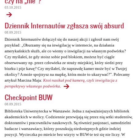
czy na „nie”?
03.10.2015
Dziennik Internautów zgłasza swój absurd
08.09.2015
Dziennik Internautów dołączył się do naszej akcji i zgłosił nam swój
przykład: „Oburzamy się na inwigilację w internecie, na działania
amerykańskich służb, ale co wiemy o inwigilacji na własnym podwórku?
Czy myślałeś, że gdy stoisz sobie pod blokiem, możesz być ciągle
obserwowany np. przez człowieka ze straży miejskiej, który siedzi przy
biurku i pije kawę? Czy myślałeś, ile naprawdę kamer może być w Twojej
okolicy? A może spojrzysz na mapkę, która może to ukazywać?”. Polecamy
artykuł Marcina Maja:
Ktoś nasikał pod kamerą, czyli inwigilacja z
perspektywy własnego podwórka
.
Checkpoint BUW
08.09.2015
Biblioteka Uniwersytecka w Warszawie. Jedna z najważniejszych bibliotek
akademickich w stolicy. Codziennie przewijają się przez nią setki studentów,
doktorantów i pracowników naukowych. Są również pasjonaci, samodzielni
badacze i warszawiacy, którzy poszukują niedostępnych gdzie indziej
pozycji. Wycieczka po mieście bez wizyty w BUW-ie też się nie liczy. W