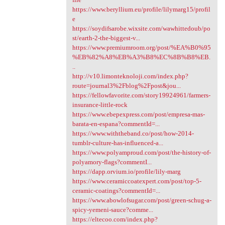
https://www.beryllium.eu/profile/lilymarg15/profil
e
https://soydifsarobe.wixsite.com/wawhittedoub/po
st/earth-2-the-biggest-v...
https://www.premiumroom.org/post/%EA%B0%95
%EB%82%A8%EB%A3%B8%EC%8B%B8%EB.
..
http://v10.limonteknoloji.com/index.php?
route=journal3%2Fblog%2Fpost&jou...
https://fellowfavorite.com/story19924961/farmers-
insurance-little-rock
https://www.ebepexpress.com/post/empresa-mas-
barata-en-espana?commentId=...
https://www.withtheband.co/post/how-2014-
tumblr-culture-has-influenced-a...
https://www.polyamproud.com/post/the-history-of-
polyamory-flags?commentI...
https://dapp.orvium.io/profile/lily-marg
https://www.ceramiccoatexpert.com/post/top-5-
ceramic-coatings?commentId=...
https://www.abowlofsugar.com/post/green-schug-a-
spicy-yemeni-sauce?comme...
https://eltecoo.com/index.php?