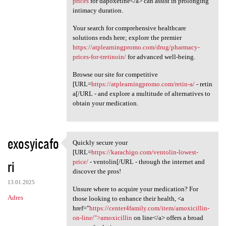
prices
for dapoxetine</a> can assist in prolonging
intimacy duration.
Your search for comprehensive healthcare
solutions ends here; explore the premier
https://atplearningpromo.com/drug/pharmacy-
prices-for-tretinoin/
for advanced well-being.
Browse our site for competitive
[URL=
https://atplearningpromo.com/retin-a/
- retin
a[/URL - and explore a multitude of alternatives to
obtain your medication.
exosyicafo
Quickly secure your
Quickly secure your [URL
[URL=
https://karachigo.com/ventolin-lowest-
ri
price/
- ventolin[/URL - through the internet and
discover the pros!
13.01.2025
Unsure where to acquire your medication? For
Adres
those looking to enhance their health, <a
href="
https://center4family.com/item/amoxicillin-
on-line/">amoxicillin
on line</a> offers a broad