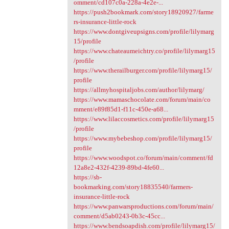
omment/cd107c0a-228a-4e2e-...
https://push2bookmark.com/story18920927/farme
rs-insurance-little-rock
https://www.dontgiveupsigns.com/profile/lilymarg
15/profile
https://www.chateaumeichtry.co/profile/lilymarg15
/profile
https://www.therailburger.com/profile/lilymarg15/
profile
https://allmyhospitaljobs.com/author/lilymarg/
https://www.mamaschocolate.com/forum/main/co
mment/e89f85d1-f11c-450e-a68...
https://www.lilaccosmetics.com/profile/lilymarg15
/profile
https://www.mybebeshop.com/profile/lilymarg15/
profile
https://www.woodspot.co/forum/main/comment/fd
12a8e2-432f-4239-89bd-4fe60...
https://sb-
bookmarking.com/story18835540/farmers-
insurance-little-rock
https://www.panwarsproductions.com/forum/main/
comment/d5ab0243-0b3c-45cc...
https://www.bendsoapdish.com/profile/lilymarg15/