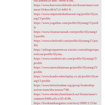
ent/a98f0816-4867-499b-8346...
https://www.foreverworldwide.net/forum/main/com
ment/1b4eec46-b7c2-4461-9...
https://www.emprendedorforestal.org/profile/lilym
arg15/profile
https://www.yogathat.com/profile/lilymarg15/profi
le
https://www.cleansavannah.com/profile/lilymarg1
5/profile
https://www.echelonhf.com/profile/lilymarg15/pro
file
https://arlingtonparentcoa.wixsite.com/arlingtonpa
rentcoa/profile/lilyma...
https://www.cesufestivals.com/profile/lilymarg15/
profile
https://www.imeresthalassas.gr/profile/lilymarg15/
profile
https://www.headoverheelsplay.co.uk/profile/lilym
arg15/profile
https://www.latinoleadmn.org/group/leadership-
action-team/discussion/7d6...
https://www.whiskeybarrelranch.net/forum/main/c
omment/64f0ca1b-e1f5-419b...
https://bookmarkangaroo.com/story18881113/far