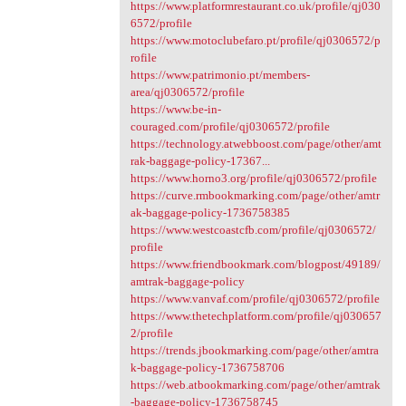
https://www.platformrestaurant.co.uk/profile/qj030
6572/profile
https://www.motoclubefaro.pt/profile/qj0306572/p
rofile
https://www.patrimonio.pt/members-
area/qj0306572/profile
https://www.be-in-
couraged.com/profile/qj0306572/profile
https://technology.atwebboost.com/page/other/amt
rak-baggage-policy-17367...
https://www.horno3.org/profile/qj0306572/profile
https://curve.rmbookmarking.com/page/other/amtr
ak-baggage-policy-1736758385
https://www.westcoastcfb.com/profile/qj0306572/
profile
https://www.friendbookmark.com/blogpost/49189/
amtrak-baggage-policy
https://www.vanvaf.com/profile/qj0306572/profile
https://www.thetechplatform.com/profile/qj030657
2/profile
https://trends.jbookmarking.com/page/other/amtra
k-baggage-policy-1736758706
https://web.atbookmarking.com/page/other/amtrak
-baggage-policy-1736758745