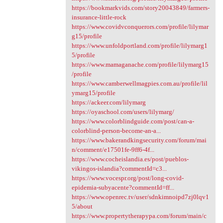
https://bookmarkvids.com/story20043849/farmers-
insurance-little-rock
https://www.covidvconquerors.com/profile/lilymar
g15/profile
https://www.unfoldportland.com/profile/lilymarg1
5/profile
https://www.mamaganache.com/profile/lilymarg15
/profile
https://www.camberwellmagpies.com.au/profile/lil
ymarg15/profile
https://ackeer.com/lilymarg
https://oyaschool.com/users/lilymarg/
https://www.colorblindguide.com/post/can-a-
colorblind-person-become-an-a...
https://www.bakerandkingsecurity.com/forum/mai
n/comment/e17501fe-9ff6-4f...
https://www.cocheislandia.es/post/pueblos-
vikingos-islandia?commentId=c3...
https://www.vocespr.org/post/long-covid-
epidemia-subyacente?commentId=ff...
https://www.openrec.tv/user/sdnkimnoipd7zj0lqv1
5/about
https://www.propertytherapypa.com/forum/main/c