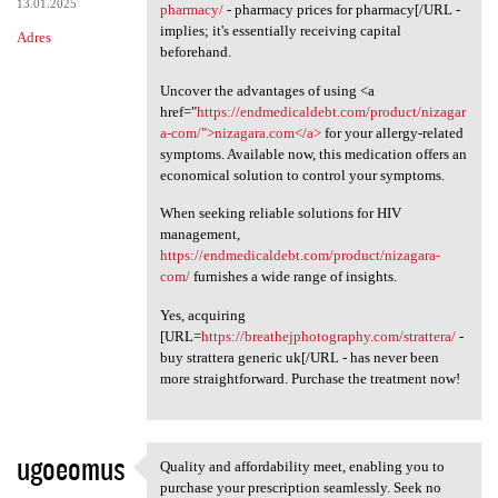
13.01.2025
pharmacy/
- pharmacy prices for pharmacy[/URL -
implies; it's essentially receiving capital
Adres
beforehand.
Uncover the advantages of using <a
href="
https://endmedicaldebt.com/product/nizagar
a-com/">nizagara.com</a>
for your allergy-related
symptoms. Available now, this medication offers an
economical solution to control your symptoms.
When seeking reliable solutions for HIV
management,
https://endmedicaldebt.com/product/nizagara-
com/
furnishes a wide range of insights.
Yes, acquiring
[URL=
https://breathejphotography.com/strattera/
-
buy strattera generic uk[/URL - has never been
more straightforward. Purchase the treatment now!
ugoeomus
Quality and affordability meet, enabling you to
Quality and affordability
purchase your prescription seamlessly. Seek no