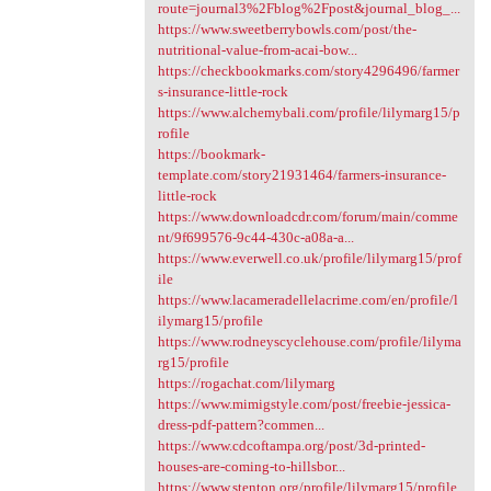
route=journal3%2Fblog%2Fpost&journal_blog_...
https://www.sweetberrybowls.com/post/the-
nutritional-value-from-acai-bow...
https://checkbookmarks.com/story4296496/farmer
s-insurance-little-rock
https://www.alchemybali.com/profile/lilymarg15/p
rofile
https://bookmark-
template.com/story21931464/farmers-insurance-
little-rock
https://www.downloadcdr.com/forum/main/comme
nt/9f699576-9c44-430c-a08a-a...
https://www.everwell.co.uk/profile/lilymarg15/prof
ile
https://www.lacameradellelacrime.com/en/profile/l
ilymarg15/profile
https://www.rodneyscyclehouse.com/profile/lilyma
rg15/profile
https://rogachat.com/lilymarg
https://www.mimigstyle.com/post/freebie-jessica-
dress-pdf-pattern?commen...
https://www.cdcoftampa.org/post/3d-printed-
houses-are-coming-to-hillsbor...
https://www.stenton.org/profile/lilymarg15/profile