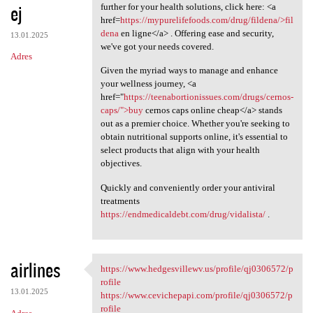
ej
further for your health solutions, click here: <a
href=
https://mypurelifefoods.com/drug/fildena/>fil
dena
en ligne</a> . Offering ease and security,
13.01.2025
we've got your needs covered.
Adres
Given the myriad ways to manage and enhance
your wellness journey, <a
href="
https://teenabortionissues.com/drugs/cernos-
caps/">buy
cernos caps online cheap</a> stands
out as a premier choice. Whether you're seeking to
obtain nutritional supports online, it's essential to
select products that align with your health
objectives.
Quickly and conveniently order your antiviral
treatments
https://endmedicaldebt.com/drug/vidalista/
.
airlines
https://www.hedgesvillewv.us/profile/qj0306572/p
https://www.hedgesvillewv.us
rofile
13.01.2025
https://www.cevichepapi.com/profile/qj0306572/p
rofile