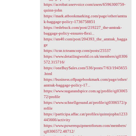
https://acrobat.uservoice.com/users/6596300759-
quinn-john
https://mark.atbookmarking.com/page/other/amtra
k-baggage-policy-1736758851
https://redebuck.com/post/219227_the-amtrak-
baggage-policy-ensures-flexi...
https://sm40.com/post/204393_the_amtrak_bagga
ge
https://tcsn.tcteamcorp.com/posts/25537
https://www.detailingworld.co.uk/members/qj0306
572.315716/
https://oneBuySales.com/536/posts/7/63/1945655
.html
https://business.offpagebookmark.com/page/other/
amtrak-baggage-policy-17...
https://www.sugarandspice.com.sg/profile/qj03065
72/profile
https://www.schnellgesund.at/profile/qj0306572/p
rofile
https://participa.affac.cat/profiles/quinnjophn1233
445666/activity
https://www.powerequipmentforum.com/members/
qj0306572.48712/