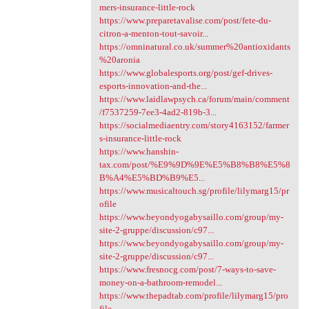
mers-insurance-little-rock
https://www.preparetavalise.com/post/fete-du-
citron-a-menton-tout-savoir...
https://omninatural.co.uk/summer%20antioxidants
%20aronia
https://www.globalesports.org/post/gef-drives-
esports-innovation-and-the...
https://www.laidlawpsych.ca/forum/main/comment
/f7537259-7ee3-4ad2-819b-3...
https://socialmediaentry.com/story4163152/farmer
s-insurance-little-rock
https://www.hanshin-
tax.com/post/%E9%9D%9E%E5%B8%B8%E5%8
B%A4%E5%BD%B9%E5...
https://www.musicaltouch.sg/profile/lilymarg15/pr
ofile
https://www.beyondyogabysaillo.com/group/my-
site-2-gruppe/discussion/c97...
https://www.beyondyogabysaillo.com/group/my-
site-2-gruppe/discussion/c97...
https://www.fresnocg.com/post/7-ways-to-save-
money-on-a-bathroom-remodel...
https://www.thepadtab.com/profile/lilymarg15/pro
file