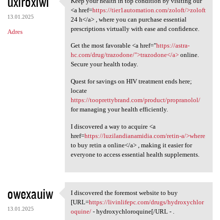
uxiroxiwi
Keep your health in top condition by visiting our
Keep your health in top
o
<a href=
https://tier1automation.com/zoloft/>zoloft
13.01.2025
m
24 h</a> , where you can purchase essential
prescriptions virtually with ease and confidence.
Adres
e
Get the most favorable <a href="
https://astra-
n
hc.com/drug/trazodone/">trazodone</a>
online.
t
Secure your health today.
a
Quest for savings on HIV treatment ends here;
r
locate
https://tooprettybrand.com/product/propranolol/
z
for managing your health efficiently.
e
I discovered a way to acquire <a
href=
https://luzilandianamidia.com/retin-a/>where
to buy retin a online</a> , making it easier for
everyone to access essential health supplements.
owexauiw
I discovered the foremost website to buy
I discovered the foremost
[URL=
https://livinlifepc.com/drugs/hydroxychlor
13.01.2025
oquine/
- hydroxychloroquine[/URL - .