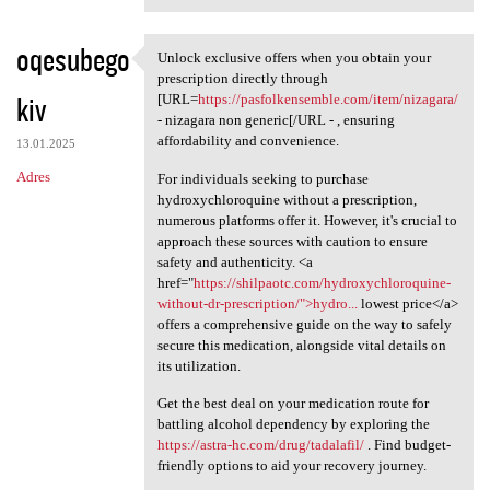
oqesubego
Unlock exclusive offers when you obtain your
Unlock exclusive offers when
prescription directly through
kiv
[URL=
https://pasfolkensemble.com/item/nizagara/
- nizagara non generic[/URL - , ensuring
affordability and convenience.
13.01.2025
Adres
For individuals seeking to purchase
hydroxychloroquine without a prescription,
numerous platforms offer it. However, it's crucial to
approach these sources with caution to ensure
safety and authenticity. <a
href="
https://shilpaotc.com/hydroxychloroquine-
without-dr-prescription/">hydro...
lowest price</a>
offers a comprehensive guide on the way to safely
secure this medication, alongside vital details on
its utilization.
Get the best deal on your medication route for
battling alcohol dependency by exploring the
https://astra-hc.com/drug/tadalafil/
. Find budget-
friendly options to aid your recovery journey.