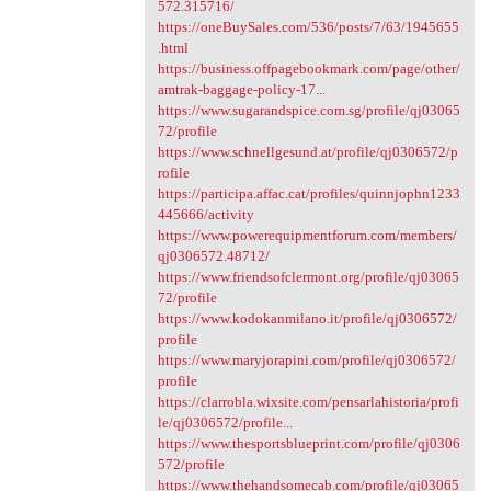
572.315716/
https://oneBuySales.com/536/posts/7/63/1945655
.html
https://business.offpagebookmark.com/page/other/
amtrak-baggage-policy-17...
https://www.sugarandspice.com.sg/profile/qj03065
72/profile
https://www.schnellgesund.at/profile/qj0306572/p
rofile
https://participa.affac.cat/profiles/quinnjophn1233
445666/activity
https://www.powerequipmentforum.com/members/
qj0306572.48712/
https://www.friendsofclermont.org/profile/qj03065
72/profile
https://www.kodokanmilano.it/profile/qj0306572/
profile
https://www.maryjorapini.com/profile/qj0306572/
profile
https://clarrobla.wixsite.com/pensarlahistoria/profi
le/qj0306572/profile...
https://www.thesportsblueprint.com/profile/qj0306
572/profile
https://www.thehandsomecab.com/profile/qj03065