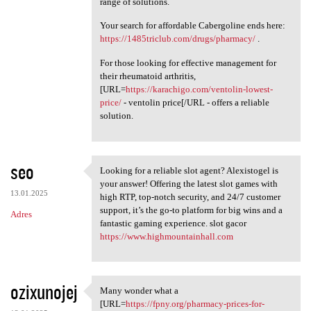
range of solutions.
Your search for affordable Cabergoline ends here:
https://1485triclub.com/drugs/pharmacy/
.
For those looking for effective management for
their rheumatoid arthritis,
[URL=
https://karachigo.com/ventolin-lowest-
price/
- ventolin price[/URL - offers a reliable
solution.
seo
Looking for a reliable slot agent? Alexistogel is
Looking for a reliable slot
your answer! Offering the latest slot games with
13.01.2025
high RTP, top-notch security, and 24/7 customer
support, it’s the go-to platform for big wins and a
Adres
fantastic gaming experience. slot gacor
https://www.highmountainhall.com
ozixunojej
Many wonder what a
Many wonder what a [URL=https
[URL=
https://fpny.org/pharmacy-prices-for-