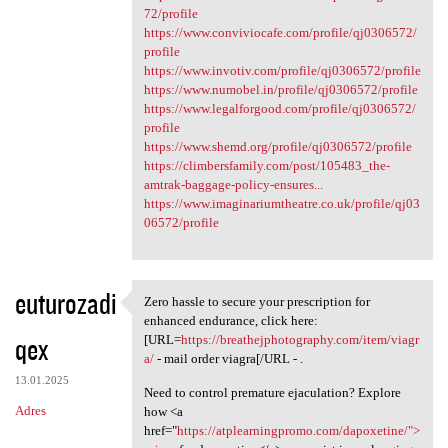
72/profile
https://www.conviviocafe.com/profile/qj0306572/
profile
https://www.invotiv.com/profile/qj0306572/profile
https://www.numobel.in/profile/qj0306572/profile
https://www.legalforgood.com/profile/qj0306572/
profile
https://www.shemd.org/profile/qj0306572/profile
https://climbersfamily.com/post/105483_the-
amtrak-baggage-policy-ensures...
https://www.imaginariumtheatre.co.uk/profile/qj03
06572/profile
euturozadi
Zero hassle to secure your prescription for
Zero hassle to secure your
enhanced endurance, click here:
qex
[URL=
https://breathejphotography.com/item/viagr
a/
- mail order viagra[/URL - .
13.01.2025
Need to control premature ejaculation? Explore
Adres
how <a
href="
https://atplearningpromo.com/dapoxetine/">