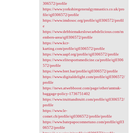
306572/profile
https://www.yorkshiregeneralgymnastics.co.uk/pro
file/qj0306572/profile
https://www.imdosoc.org/profile/qj0306572/profil
e
https://www.debbiemakeslowcarbdelicious.com/m
embers-area/qj0306572/profile
https://www.kcr-
karting.com/profile/qj0306572/profile
https://www.aapf.org/profile/qj0306572/profile
https://www.elitesportsmedicine.ca/profile/qj0306
572/profile
https://www.bret.bar/profile/qj0306572/profile
https://www.digitaldelight.com/profile/qj0306572/
profile
https://news.atwebboost.com/page/other/amtrak-
baggage-policy-1736751402
https://www.truittandtruitt.com/profile/qj0306572/
profile
https://www.le-
comet.ch/profile/qj0306572/profile/profile
https://www.batepapocomnetuno.com/profile/qj03
06572/profile