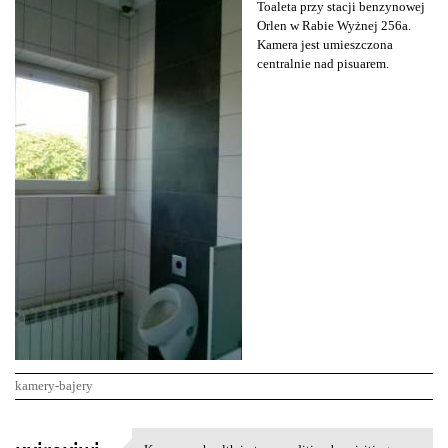
Toaleta przy stacji benzynowej
Orlen w Rabie Wyżnej 256a.
Kamera jest umieszczona
centralnie nad pisuarem.
kamery-bajery
K