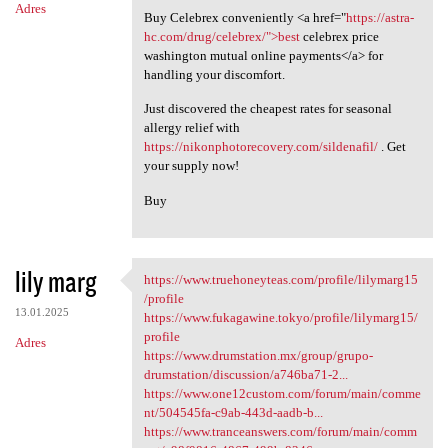
Adres
Buy Celebrex conveniently <a href="
https://astra-
hc.com/drug/celebrex/">best
celebrex price
washington mutual online payments</a> for
handling your discomfort.
Just discovered the cheapest rates for seasonal
allergy relief with
https://nikonphotorecovery.com/sildenafil/
. Get
your supply now!
Buy
lily marg
https://www.truehoneyteas.com/profile/lilymarg15
https://www.truehoneyteas.com
/profile
13.01.2025
https://www.fukagawine.tokyo/profile/lilymarg15/
profile
Adres
https://www.drumstation.mx/group/grupo-
drumstation/discussion/a746ba71-2...
https://www.one12custom.com/forum/main/comme
nt/504545fa-c9ab-443d-aadb-b...
https://www.tranceanswers.com/forum/main/comm