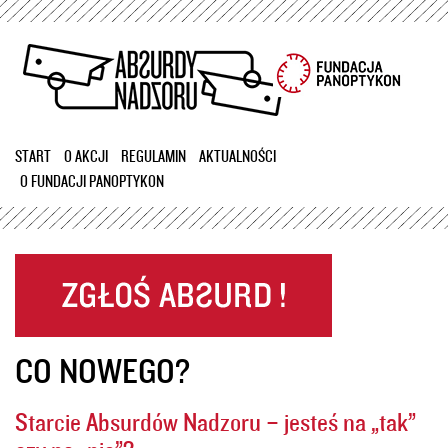
Przejdź
do
treści
START
O AKCJI
REGULAMIN
AKTUALNOŚCI
O FUNDACJI PANOPTYKON
CO NOWEGO?
Starcie Absurdów Nadzoru – jesteś na „tak”