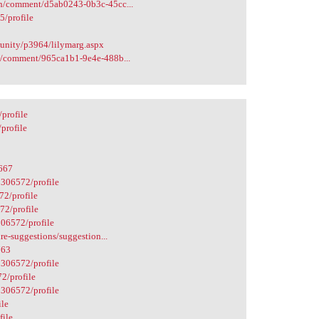
in/comment/d5ab0243-0b3c-45cc...
5/profile
unity/p3964/lilymarg.aspx
n/comment/965ca1b1-9e4e-488b...
profile
profile
6667
0306572/profile
72/profile
72/profile
306572/profile
re-suggestions/suggestion...
763
0306572/profile
72/profile
0306572/profile
ile
file