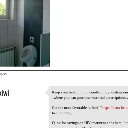
ajery
xiwi
Keep your health in top condition by visiting our
Keep your health in top
, where you can purchase essential prescriptions 
5
Get the most favorable <a href="
https://astra-hc
health today.
Quest for savings on HIV treatment ends here; lo