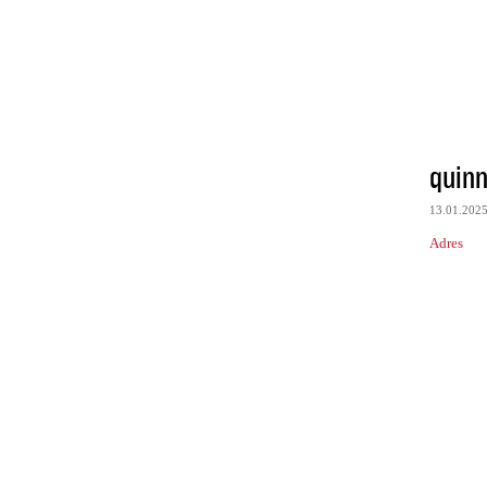
quinn
13.01.202
Adres