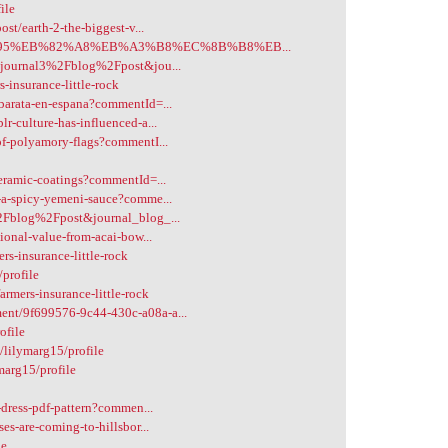
ile
st/earth-2-the-biggest-v...
A%B0%95%EB%82%A8%EB%A3%B8%EC%8B%B8%EB...
e=journal3%2Fblog%2Fpost&jou...
-insurance-little-rock
barata-en-espana?commentId=...
-culture-has-influenced-a...
of-polyamory-flags?commentI...
eramic-coatings?commentId=...
-a-spicy-yemeni-sauce?comme...
%2Fblog%2Fpost&journal_blog_...
ional-value-from-acai-bow...
s-insurance-little-rock
profile
rmers-insurance-little-rock
ent/9f699576-9c44-430c-a08a-a...
ofile
/lilymarg15/profile
marg15/profile
-dress-pdf-pattern?commen...
s-are-coming-to-hillsbor...
le