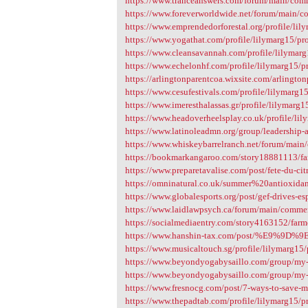
https://www.tranceanswers.com/forum/main/com
https://www.foreverworldwide.net/forum/main/
https://www.emprendedorforestal.org/profile/lil
https://www.yogathat.com/profile/lilymarg15/pro
https://www.cleansavannah.com/profile/lilymarg
https://www.echelonhf.com/profile/lilymarg15/pr
https://arlingtonparentcoa.wixsite.com/arlingtonp
https://www.cesufestivals.com/profile/lilymarg15
https://www.imeresthalassas.gr/profile/lilymarg1
https://www.headoverheelsplay.co.uk/profile/lil
https://www.latinoleadmn.org/group/leadership-a
https://www.whiskeybarrelranch.net/forum/main
https://bookmarkangaroo.com/story18881113/farm
https://www.preparetavalise.com/post/fete-du-cit
https://omninatural.co.uk/summer%20antioxida
https://www.globalesports.org/post/gef-drives-es
https://www.laidlawpsych.ca/forum/main/comme
https://socialmediaentry.com/story4163152/farme
https://www.hanshin-tax.com/post/%E9
https://www.musicaltouch.sg/profile/lilymarg15/
https://www.beyondyogabysaillo.com/group/my-si
https://www.beyondyogabysaillo.com/group/my-si
https://www.fresnocg.com/post/7-ways-to-save-
https://www.thepadtab.com/profile/lilymarg15/pr