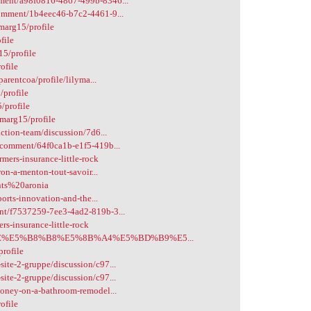
ment/a98f0816-4867-499b-8346...
comment/1b4eec46-b7c2-4461-9...
ymarg15/profile
file
15/profile
ofile
arentcoa/profile/lilyma...
/profile
5/profile
ymarg15/profile
ction-team/discussion/7d6...
/comment/64f0ca1b-e1f5-419b...
ers-insurance-little-rock
ron-a-menton-tout-savoir...
nts%20aronia
ports-innovation-and-the...
nt/f7537259-7ee3-4ad2-819b-3...
rs-insurance-little-rock
%9D%9E%E5%B8%B8%E5%8B%A4%E5%BD%B9%E5...
profile
te-2-gruppe/discussion/c97...
te-2-gruppe/discussion/c97...
money-on-a-bathroom-remodel...
ofile