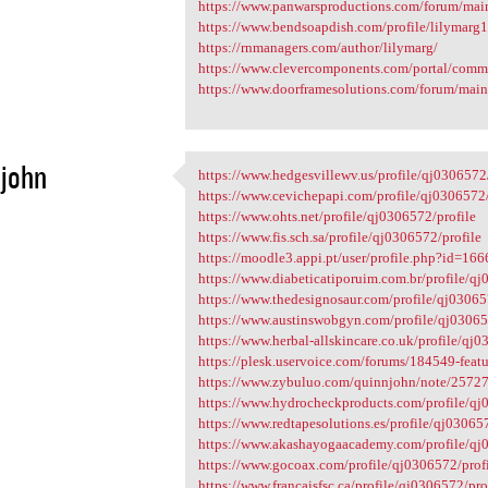
https://www.panwarsproductions.com/forum/ma
https://www.bendsoapdish.com/profile/lilymarg1
https://rnmanagers.com/author/lilymarg/
https://www.clevercomponents.com/portal/comm
https://www.doorframesolutions.com/forum/mai
john
https://www.hedgesvillewv.us/profile/qj0306572/
https://www.hedgesvillewv.us
https://www.cevichepapi.com/profile/qj0306572/
5
https://www.ohts.net/profile/qj0306572/profile
https://www.fis.sch.sa/profile/qj0306572/profile
https://moodle3.appi.pt/user/profile.php?id=16
https://www.diabeticatiporuim.com.br/profile/qj
https://www.thedesignosaur.com/profile/qj03065
https://www.austinswobgyn.com/profile/qj03065
https://www.herbal-allskincare.co.uk/profile/qj0
https://plesk.uservoice.com/forums/184549-featu
https://www.zybuluo.com/quinnjohn/note/2572
https://www.hydrocheckproducts.com/profile/qj
https://www.redtapesolutions.es/profile/qj03065
https://www.akashayogaacademy.com/profile/qj
https://www.gocoax.com/profile/qj0306572/prof
https://www.francaisfsc.ca/profile/qj0306572/pro