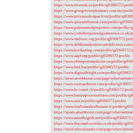
https://www.riveroak.ca/profile/qj0306572/profi
https://www.georgetownpharmacy.com.my/profil
https://www.provansokvapai.lt/en/profile/qj0306
https://www.queentributeuk.com/profile/qj03065
https://www.palawanrealproperties.com/profile/
https://www.yorkshiregeneralgymnastics.co.uk/p
https://www.imdosoc.org/profile/qj0306572/prof
https://www.debbiemakeslowcarbdelicious.com/
https://www.kcr-karting.com/profile/qj0306572/p
https://www.aapf.org/profile/qj0306572/profile
https://www.elitesportsmedicine.ca/profile/qj03
https://www.bret.bar/profile/qj0306572/profile
https://www.digitaldelight.com/profile/qj030657
https://news.atwebboost.com/page/other/amtra
https://www.truittandtruitt.com/profile/qj030657
https://www.le-comet.ch/profile/qj0306572/profil
https://www.batepapocomnetuno.com/profile/qj
https://www.aiss.it/profile/qj0306572/profile
https://www.studiomedicobassani.it/profile/qj03
https://sports.atwebboost.com/page/other/amtr
https://www.mindfulgrub.net/profile/qj0306572/
https://www.thaymaricecream.co.uk/profile/qj03
https://need.atbookmarks.com/page/other/amtr