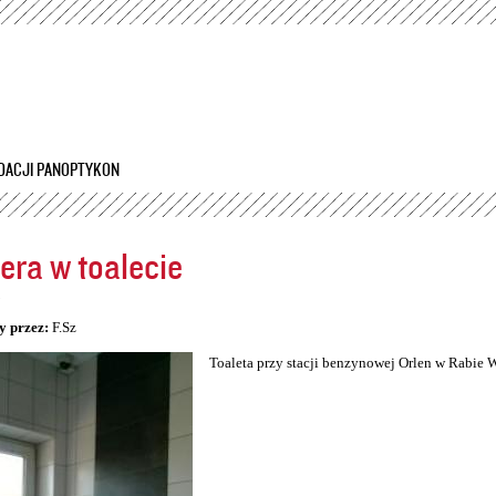
Przejdź
do
treści
DACJI PANOPTYKON
ra w toalecie
5
y przez:
F.Sz
Toaleta przy stacji benzynowej Orlen w Rabie 