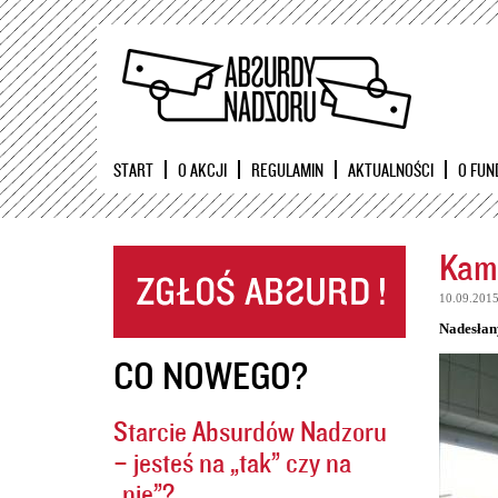
START
O AKCJI
REGULAMIN
AKTUALNOŚCI
O FUN
Kame
10.09.201
Nadesłan
CO NOWEGO?
Starcie Absurdów Nadzoru
– jesteś na „tak” czy na
„nie”?