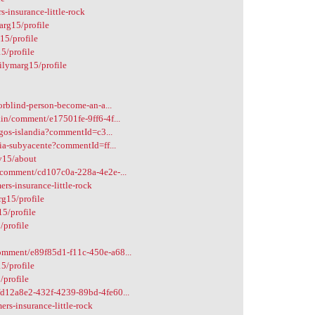
-insurance-little-rock
arg15/profile
15/profile
5/profile
ilymarg15/profile
orblind-person-become-an-a...
in/comment/e17501fe-9ff6-4f...
ngos-islandia?commentId=c3...
ia-subyacente?commentId=ff...
v15/about
/comment/cd107c0a-228a-4e2e-...
s-insurance-little-rock
rg15/profile
15/profile
/profile
omment/e89f85d1-f11c-450e-a68...
5/profile
/profile
d12a8e2-432f-4239-89bd-4fe60...
rs-insurance-little-rock