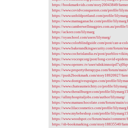
https://bookmarkvids.com/story20043849/farmers
https://www.covidvconquerors.com/profile/lilym
https://www.unfoldportland.com/profile/lilymarg
https://www.mamaganache.com/profile/lilymarg1
https://www.camberwellmagpies.com.au/profile/l
https://ackeer.com/lilymarg
https://oyaschool.com/users/lilymarg/
https://www.colorblindguide.com/post/can-a-col
https://www.bakerandkingsecurity.com/forum/ma
https://www.cocheislandia.es/post/pueblos-viki
https://www.vocespr.org/post/long-covid-epidem
https://www.openrec.tv/user/sdnkimnoipd7zj0lq
https://www.propertytherapypa.com/forum/main
https://push2bookmark.com/story18920927/farmer
https://www.dontgiveupsigns.com/profile/lilyma
https://www.chateaumeichtry.co/profile/lilymarg
https://www.therailburger.com/profile/lilymarg15
https://allmyhospitaljobs.com/author/lilymarg/
https://www.mamaschocolate.com/forum/main/c
https://www.lilaccosmetics.com/profile/lilymarg1
https://www.mybebeshop.com/profile/lilymarg15
https://www.woodspot.co/forum/main/comment/f
https://sb-bookmarking.com/story18835540/farme