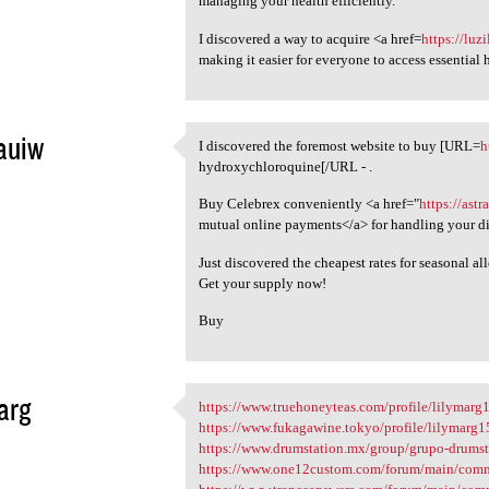
managing your health efficiently.
I discovered a way to acquire <a href=
https://luz
making it easier for everyone to access essential
auiw
I discovered the foremost website to buy [URL=
h
I discovered the foremost
hydroxychloroquine[/URL - .
5
Buy Celebrex conveniently <a href="
https://ast
mutual online payments</a> for handling your d
Just discovered the cheapest rates for seasonal al
Get your supply now!
Buy
marg
https://www.truehoneyteas.com/profile/lilymarg1
https://www.truehoneyteas.com
https://www.fukagawine.tokyo/profile/lilymarg15
5
https://www.drumstation.mx/group/grupo-drumsta
https://www.one12custom.com/forum/main/comm