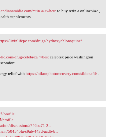
ilandianamidia.com/retin-a/>where
to buy retin a online</a> ,
 health supplements.
ttps://livinlifepc.com/drugs/hydroxychloroquine/
-
ra-hc.com/drug/celebrex/">best
celebrex price washington
iscomfort.
lergy relief with
https://nikonphotorecovery.com/sildenafil/
.
5/profile
/profile
tion/discussion/a746ba71-2...
ent/504545fa-c9ab-443d-aadb-b...