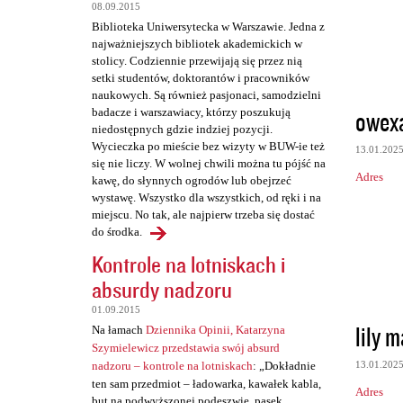
t
08.09.2015
a
Biblioteka Uniwersytecka w Warszawie. Jedna z
najważniejszych bibliotek akademickich w
r
stolicy. Codziennie przewijają się przez nią
z
setki studentów, doktorantów i pracowników
naukowych. Są również pasjonaci, samodzielni
e
owex
badacze i warszawiacy, którzy poszukują
niedostępnych gdzie indziej pozycji.
Wycieczka po mieście bez wizyty w BUW-ie też
13.01.202
się nie liczy. W wolnej chwili można tu pójść na
Adres
kawę, do słynnych ogrodów lub obejrzeć
wystawę. Wszystko dla wszystkich, od ręki i na
miejscu. No tak, ale najpierw trzeba się dostać
do środka.
Kontrole na lotniskach i
absurdy nadzoru
01.09.2015
lily 
Na łamach
Dziennika Opinii, Katarzyna
Szymielewicz przedstawia swój absurd
13.01.202
nadzoru – kontrole na lotniskach
: „Dokładnie
ten sam przedmiot – ładowarka, kawałek kabla,
Adres
but na podwyższonej podeszwie, pasek,