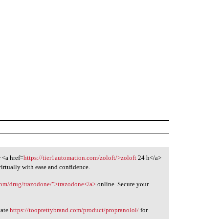
 <a href=
https://tier1automation.com/zoloft/>zoloft
24 h</a>
virtually with ease and confidence.
.com/drug/trazodone/">trazodone</a>
online. Secure your
cate
https://tooprettybrand.com/product/propranolol/
for