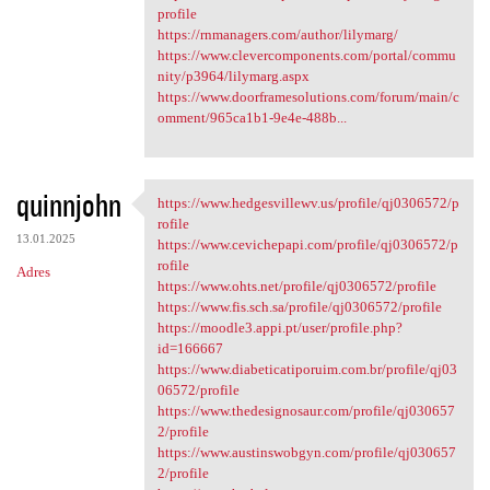
profile
https://rnmanagers.com/author/lilymarg/
https://www.clevercomponents.com/portal/commu
nity/p3964/lilymarg.aspx
https://www.doorframesolutions.com/forum/main/c
omment/965ca1b1-9e4e-488b...
quinnjohn
https://www.hedgesvillewv.us/profile/qj0306572/p
https://www.hedgesvillewv.us
rofile
13.01.2025
https://www.cevichepapi.com/profile/qj0306572/p
rofile
Adres
https://www.ohts.net/profile/qj0306572/profile
https://www.fis.sch.sa/profile/qj0306572/profile
https://moodle3.appi.pt/user/profile.php?
id=166667
https://www.diabeticatiporuim.com.br/profile/qj03
06572/profile
https://www.thedesignosaur.com/profile/qj030657
2/profile
https://www.austinswobgyn.com/profile/qj030657
2/profile