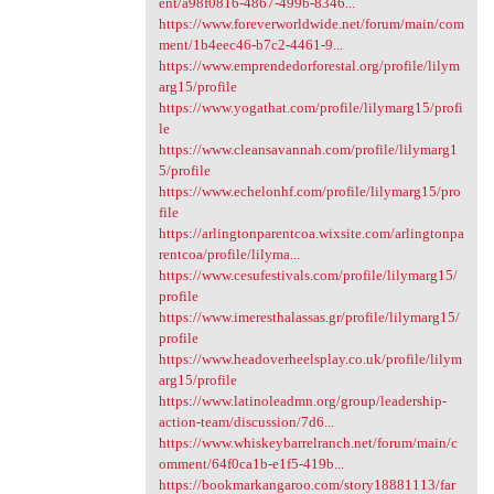
ent/a98f0816-4867-499b-8346...
https://www.foreverworldwide.net/forum/main/com
ment/1b4eec46-b7c2-4461-9...
https://www.emprendedorforestal.org/profile/lilym
arg15/profile
https://www.yogathat.com/profile/lilymarg15/profi
le
https://www.cleansavannah.com/profile/lilymarg1
5/profile
https://www.echelonhf.com/profile/lilymarg15/pro
file
https://arlingtonparentcoa.wixsite.com/arlingtonpa
rentcoa/profile/lilyma...
https://www.cesufestivals.com/profile/lilymarg15/
profile
https://www.imeresthalassas.gr/profile/lilymarg15/
profile
https://www.headoverheelsplay.co.uk/profile/lilym
arg15/profile
https://www.latinoleadmn.org/group/leadership-
action-team/discussion/7d6...
https://www.whiskeybarrelranch.net/forum/main/c
omment/64f0ca1b-e1f5-419b...
https://bookmarkangaroo.com/story18881113/far