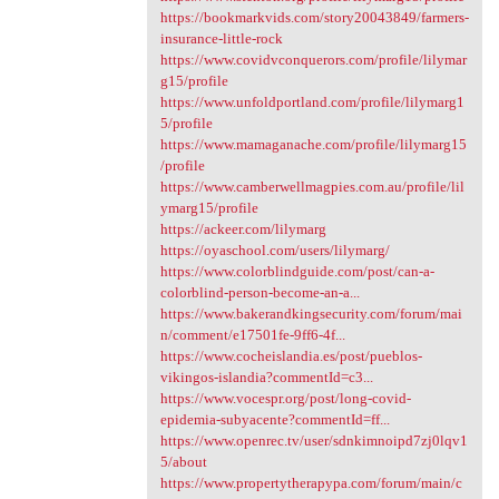
https://bookmarkvids.com/story20043849/farmers-
insurance-little-rock
https://www.covidvconquerors.com/profile/lilymar
g15/profile
https://www.unfoldportland.com/profile/lilymarg1
5/profile
https://www.mamaganache.com/profile/lilymarg15
/profile
https://www.camberwellmagpies.com.au/profile/lil
ymarg15/profile
https://ackeer.com/lilymarg
https://oyaschool.com/users/lilymarg/
https://www.colorblindguide.com/post/can-a-
colorblind-person-become-an-a...
https://www.bakerandkingsecurity.com/forum/mai
n/comment/e17501fe-9ff6-4f...
https://www.cocheislandia.es/post/pueblos-
vikingos-islandia?commentId=c3...
https://www.vocespr.org/post/long-covid-
epidemia-subyacente?commentId=ff...
https://www.openrec.tv/user/sdnkimnoipd7zj0lqv1
5/about
https://www.propertytherapypa.com/forum/main/c