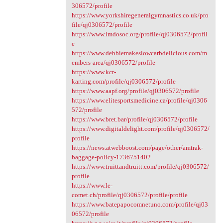
306572/profile
https://www.yorkshiregeneralgymnastics.co.uk/pro
file/qj0306572/profile
https://www.imdosoc.org/profile/qj0306572/profil
e
https://www.debbiemakeslowcarbdelicious.com/m
embers-area/qj0306572/profile
https://www.kcr-
karting.com/profile/qj0306572/profile
https://www.aapf.org/profile/qj0306572/profile
https://www.elitesportsmedicine.ca/profile/qj0306
572/profile
https://www.bret.bar/profile/qj0306572/profile
https://www.digitaldelight.com/profile/qj0306572/
profile
https://news.atwebboost.com/page/other/amtrak-
baggage-policy-1736751402
https://www.truittandtruitt.com/profile/qj0306572/
profile
https://www.le-
comet.ch/profile/qj0306572/profile/profile
https://www.batepapocomnetuno.com/profile/qj03
06572/profile