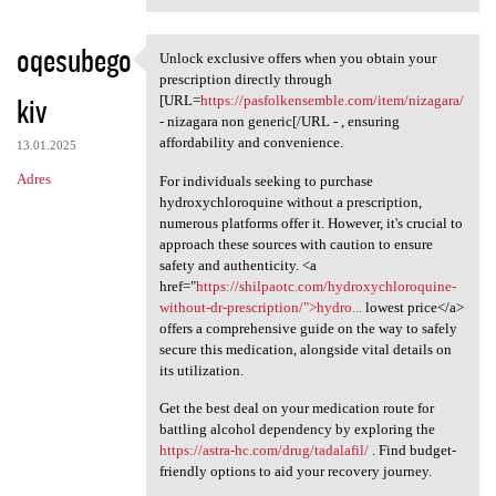
oqesubego
Unlock exclusive offers when you obtain your
Unlock exclusive offers when
prescription directly through
kiv
[URL=
https://pasfolkensemble.com/item/nizagara/
- nizagara non generic[/URL - , ensuring
affordability and convenience.
13.01.2025
Adres
For individuals seeking to purchase
hydroxychloroquine without a prescription,
numerous platforms offer it. However, it's crucial to
approach these sources with caution to ensure
safety and authenticity. <a
href="
https://shilpaotc.com/hydroxychloroquine-
without-dr-prescription/">hydro...
lowest price</a>
offers a comprehensive guide on the way to safely
secure this medication, alongside vital details on
its utilization.
Get the best deal on your medication route for
battling alcohol dependency by exploring the
https://astra-hc.com/drug/tadalafil/
. Find budget-
friendly options to aid your recovery journey.