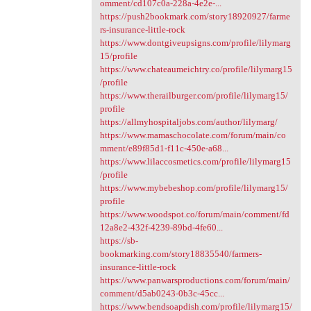
omment/cd107c0a-228a-4e2e-...
https://push2bookmark.com/story18920927/farme
rs-insurance-little-rock
https://www.dontgiveupsigns.com/profile/lilymarg
15/profile
https://www.chateaumeichtry.co/profile/lilymarg15
/profile
https://www.therailburger.com/profile/lilymarg15/
profile
https://allmyhospitaljobs.com/author/lilymarg/
https://www.mamaschocolate.com/forum/main/co
mment/e89f85d1-f11c-450e-a68...
https://www.lilaccosmetics.com/profile/lilymarg15
/profile
https://www.mybebeshop.com/profile/lilymarg15/
profile
https://www.woodspot.co/forum/main/comment/fd
12a8e2-432f-4239-89bd-4fe60...
https://sb-
bookmarking.com/story18835540/farmers-
insurance-little-rock
https://www.panwarsproductions.com/forum/main/
comment/d5ab0243-0b3c-45cc...
https://www.bendsoapdish.com/profile/lilymarg15/