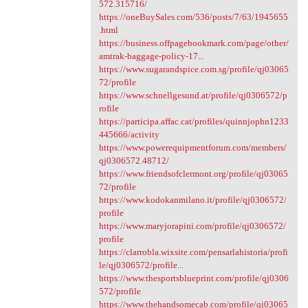
572.315716/
https://oneBuySales.com/536/posts/7/63/1945655
.html
https://business.offpagebookmark.com/page/other/
amtrak-baggage-policy-17...
https://www.sugarandspice.com.sg/profile/qj03065
72/profile
https://www.schnellgesund.at/profile/qj0306572/p
rofile
https://participa.affac.cat/profiles/quinnjophn1233
445666/activity
https://www.powerequipmentforum.com/members/
qj0306572.48712/
https://www.friendsofclermont.org/profile/qj03065
72/profile
https://www.kodokanmilano.it/profile/qj0306572/
profile
https://www.maryjorapini.com/profile/qj0306572/
profile
https://clarrobla.wixsite.com/pensarlahistoria/profi
le/qj0306572/profile...
https://www.thesportsblueprint.com/profile/qj0306
572/profile
https://www.thehandsomecab.com/profile/qj03065