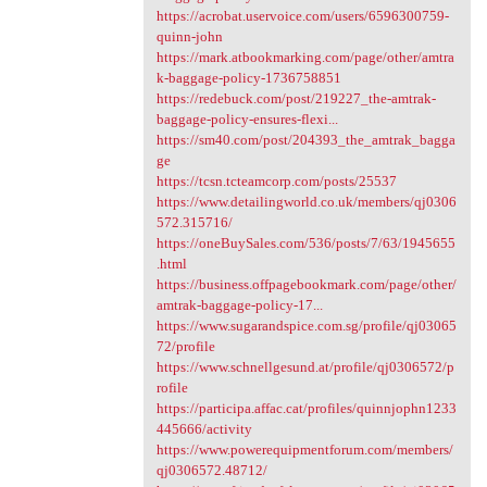
https://acrobat.uservoice.com/users/6596300759-
quinn-john
https://mark.atbookmarking.com/page/other/amtra
k-baggage-policy-1736758851
https://redebuck.com/post/219227_the-amtrak-
baggage-policy-ensures-flexi...
https://sm40.com/post/204393_the_amtrak_bagga
ge
https://tcsn.tcteamcorp.com/posts/25537
https://www.detailingworld.co.uk/members/qj0306
572.315716/
https://oneBuySales.com/536/posts/7/63/1945655
.html
https://business.offpagebookmark.com/page/other/
amtrak-baggage-policy-17...
https://www.sugarandspice.com.sg/profile/qj03065
72/profile
https://www.schnellgesund.at/profile/qj0306572/p
rofile
https://participa.affac.cat/profiles/quinnjophn1233
445666/activity
https://www.powerequipmentforum.com/members/
qj0306572.48712/