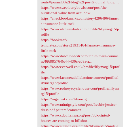
route=journal3%2Fblog%2Fpost&journal_blog_...
https://www.sweetberrybowls.com/post/the-
nutritional-value-from-acai-bow...
https://checkbookmarks.com/story4296496/farmer
s-insurance-little-rock
https://www.alchemybali.com/profile/lilymarg15/p
rofile
https://bookmark-
template.com/story21931464/farmers-insurance-
little-rock
https://www.downloadcdr.com/forum/main/comme
nt/9f699576-9c44-430c-a08a-a...
https://www.everwell.co.uk/profile/lilymarg15/prof
ile
https://www.lacameradellelacrime.com/en/profile/l
ilymarg15/profile
https://www.rodneyscyclehouse.com/profile/lilyma
rg15/profile
https://rogachat.com/lilymarg
https://www.mimigstyle.com/post/freebie-jessica-
dress-pdf-pattern?commen...
https://www.cdcoftampa.org/post/3d-printed-
houses-are-coming-to-hillsbor...
https://www.stenton.org/profile/lilymarg15/profile