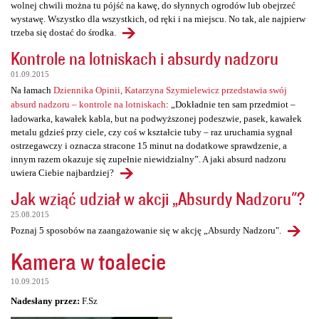
wolnej chwili można tu pójść na kawę, do słynnych ogrodów lub obejrzeć
wystawę. Wszystko dla wszystkich, od ręki i na miejscu. No tak, ale najpierw
trzeba się dostać do środka.
Kontrole na lotniskach i absurdy nadzoru
01.09.2015
Na łamach
Dziennika Opinii, Katarzyna Szymielewicz przedstawia swój
absurd nadzoru – kontrole na lotniskach
: „Dokładnie ten sam przedmiot –
ładowarka, kawałek kabla, but na podwyższonej podeszwie, pasek, kawałek
metalu gdzieś przy ciele, czy coś w kształcie tuby – raz uruchamia sygnał
ostrzegawczy i oznacza stracone 15 minut na dodatkowe sprawdzenie, a
innym razem okazuje się zupełnie niewidzialny”. A jaki absurd nadzoru
uwiera Ciebie najbardziej?
Jak wziąć udział w akcji „Absurdy Nadzoru"?
25.08.2015
Poznaj 5 sposobów na zaangażowanie się w akcję „Absurdy Nadzoru".
Kamera w toalecie
10.09.2015
Nadesłany przez:
F.Sz