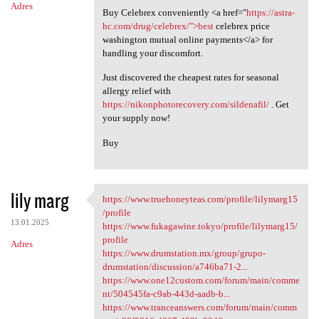
Adres
Buy Celebrex conveniently <a href="
https://astra-
hc.com/drug/celebrex/">best
celebrex price
washington mutual online payments</a> for
handling your discomfort.
Just discovered the cheapest rates for seasonal
allergy relief with
https://nikonphotorecovery.com/sildenafil/
. Get
your supply now!
Buy
lily marg
https://www.truehoneyteas.com/profile/lilymarg15
https://www.truehoneyteas.com
/profile
13.01.2025
https://www.fukagawine.tokyo/profile/lilymarg15/
profile
Adres
https://www.drumstation.mx/group/grupo-
drumstation/discussion/a746ba71-2...
https://www.one12custom.com/forum/main/comme
nt/504545fa-c9ab-443d-aadb-b...
https://www.tranceanswers.com/forum/main/comm