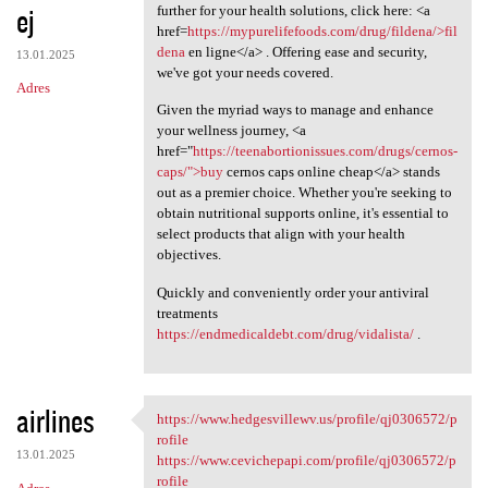
ej
further for your health solutions, click here: <a
href=
https://mypurelifefoods.com/drug/fildena/>fil
dena
en ligne</a> . Offering ease and security,
13.01.2025
we've got your needs covered.
Adres
Given the myriad ways to manage and enhance
your wellness journey, <a
href="
https://teenabortionissues.com/drugs/cernos-
caps/">buy
cernos caps online cheap</a> stands
out as a premier choice. Whether you're seeking to
obtain nutritional supports online, it's essential to
select products that align with your health
objectives.
Quickly and conveniently order your antiviral
treatments
https://endmedicaldebt.com/drug/vidalista/
.
airlines
https://www.hedgesvillewv.us/profile/qj0306572/p
https://www.hedgesvillewv.us
rofile
13.01.2025
https://www.cevichepapi.com/profile/qj0306572/p
rofile