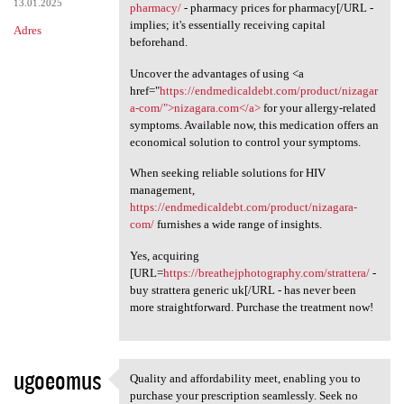
13.01.2025
pharmacy/
- pharmacy prices for pharmacy[/URL -
implies; it's essentially receiving capital
Adres
beforehand.
Uncover the advantages of using <a
href="
https://endmedicaldebt.com/product/nizagar
a-com/">nizagara.com</a>
for your allergy-related
symptoms. Available now, this medication offers an
economical solution to control your symptoms.
When seeking reliable solutions for HIV
management,
https://endmedicaldebt.com/product/nizagara-
com/
furnishes a wide range of insights.
Yes, acquiring
[URL=
https://breathejphotography.com/strattera/
-
buy strattera generic uk[/URL - has never been
more straightforward. Purchase the treatment now!
ugoeomus
Quality and affordability meet, enabling you to
Quality and affordability
purchase your prescription seamlessly. Seek no