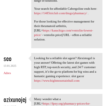
range of solutions.
Your search for affordable Cabergoline ends here:
https://1485triclub.com/drugs/pharmacy/
.
For those looking for effective management for
their rheumatoid arthritis,
[URL=
https://karachigo.com/ventolin-lowest-
price/
- ventolin price[/URL - offers a reliable
solution.
seo
Looking for a reliable slot agent? Alexistogel is
Looking for a reliable slot
your answer! Offering the latest slot games with
13.01.2025
high RTP, top-notch security, and 24/7 customer
support, it’s the go-to platform for big wins and a
Adres
fantastic gaming experience. slot gacor
https://www.highmountainhall.com
ozixunojej
Many wonder what a
Many wonder what a [URL=https
[URL=
https://fpny.org/pharmacy-prices-for-