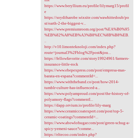
https://www.beryllium.eu/profile/lilymarg15/profil
e
https://soydifsarobe.wixsite.com/wawhittedoub/po
st/earth-2-the-biggest-v...
https://www.premiumroom.org/post/%EA%B0%95
%EB%82%A8%EB%A3%B8%EC%8B%B8%EB.
..
http://v10.limonteknoloji.com/index.php?
route=journal3%2Fblog%2Fpost&jou...
https://fellowfavorite.com/story19924961/farmers-
insurance-little-rock
https://www.ebepexpress.com/post/empresa-mas-
barata-en-espana?commentId=...
https://www.withtheband.co/post/how-2014-
tumblr-culture-has-influenced-a...
https://www.polyamproud.com/post/the-history-of-
polyamory-flags?commentI...
https://dapp.orvium.io/profile/lily-marg
https://www.ceramiccoatexpert.com/post/top-5-
ceramic-coatings?commentId=...
https://www.abowlofsugar.com/post/green-schug-a-
spicy-yemeni-sauce?comme...
https://eltecoo.com/index.php?