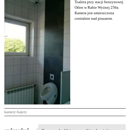
Toaleta przy stacji benzynowej
Orlen w Rabie Wyżnej 256a.
Kamera jest umieszczona
centralnie nad pisuarem.
kamery-bajery
K