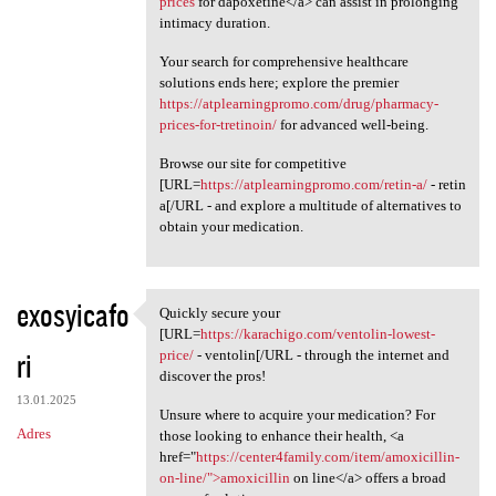
prices
for dapoxetine</a> can assist in prolonging
intimacy duration.
Your search for comprehensive healthcare
solutions ends here; explore the premier
https://atplearningpromo.com/drug/pharmacy-
prices-for-tretinoin/
for advanced well-being.
Browse our site for competitive
[URL=
https://atplearningpromo.com/retin-a/
- retin
a[/URL - and explore a multitude of alternatives to
obtain your medication.
exosyicafo
Quickly secure your
Quickly secure your [URL
[URL=
https://karachigo.com/ventolin-lowest-
ri
price/
- ventolin[/URL - through the internet and
discover the pros!
13.01.2025
Unsure where to acquire your medication? For
Adres
those looking to enhance their health, <a
href="
https://center4family.com/item/amoxicillin-
on-line/">amoxicillin
on line</a> offers a broad