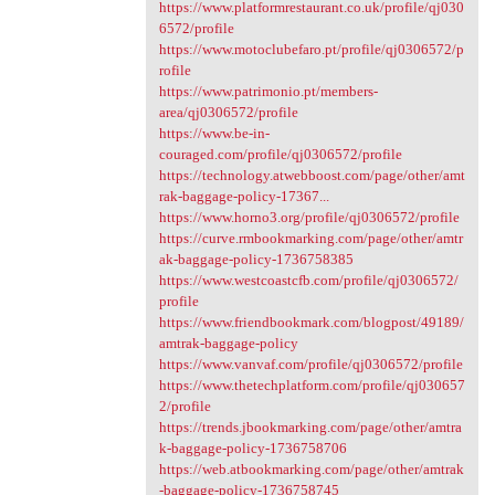
https://www.platformrestaurant.co.uk/profile/qj030
6572/profile
https://www.motoclubefaro.pt/profile/qj0306572/p
rofile
https://www.patrimonio.pt/members-
area/qj0306572/profile
https://www.be-in-
couraged.com/profile/qj0306572/profile
https://technology.atwebboost.com/page/other/amt
rak-baggage-policy-17367...
https://www.horno3.org/profile/qj0306572/profile
https://curve.rmbookmarking.com/page/other/amtr
ak-baggage-policy-1736758385
https://www.westcoastcfb.com/profile/qj0306572/
profile
https://www.friendbookmark.com/blogpost/49189/
amtrak-baggage-policy
https://www.vanvaf.com/profile/qj0306572/profile
https://www.thetechplatform.com/profile/qj030657
2/profile
https://trends.jbookmarking.com/page/other/amtra
k-baggage-policy-1736758706
https://web.atbookmarking.com/page/other/amtrak
-baggage-policy-1736758745