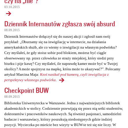
czy na „nie”?
03.10.2015
Dziennik Internautów zgłasza swój absurd
08.09.2015
Dziennik Internautów dołączył się do naszej akcji i zgłosił nam swój
przykład: „Oburzamy się na inwigilację w internecie, na działania
amerykańskich służb, ale co wiemy o inwigilacji na własnym podwórku?
Czy myślałeś, że gdy stoisz sobie pod blokiem, możesz być ciągle
obserwowany np. przez człowieka ze straży miejskiej, który siedzi przy
biurku i pije kawę? Czy myślałeś, ile naprawdę kamer może być w Twojej
okolicy? A może spojrzysz na mapkę, która może to ukazywać?”. Polecamy
artykuł Marcina Maja:
Ktoś nasikał pod kamerą, czyli inwigilacja z
perspektywy własnego podwórka
.
Checkpoint BUW
08.09.2015
Biblioteka Uniwersytecka w Warszawie. Jedna z najważniejszych bibliotek
akademickich w stolicy. Codziennie przewijają się przez nią setki studentów,
doktorantów i pracowników naukowych. Są również pasjonaci, samodzielni
badacze i warszawiacy, którzy poszukują niedostępnych gdzie indziej
pozycji. Wycieczka po mieście bez wizyty w BUW-ie też się nie liczy. W