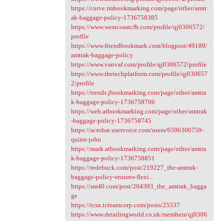
https://curve.rmbookmarking.com/page/other/amtr
ak-baggage-policy-1736758385
https://www.westcoastcfb.com/profile/qj0306572/
profile
https://www.friendbookmark.com/blogpost/49189/
amtrak-baggage-policy
https://www.vanvaf.com/profile/qj0306572/profile
https://www.thetechplatform.com/profile/qj030657
2/profile
https://trends.jbookmarking.com/page/other/amtra
k-baggage-policy-1736758706
https://web.atbookmarking.com/page/other/amtrak
-baggage-policy-1736758745
https://acrobat.uservoice.com/users/6596300759-
quinn-john
https://mark.atbookmarking.com/page/other/amtra
k-baggage-policy-1736758851
https://redebuck.com/post/219227_the-amtrak-
baggage-policy-ensures-flexi...
https://sm40.com/post/204393_the_amtrak_bagga
ge
https://tcsn.tcteamcorp.com/posts/25537
https://www.detailingworld.co.uk/members/qj0306