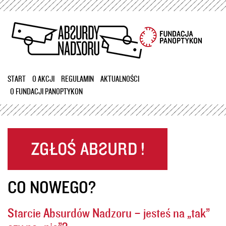
Przejdź
do
treści
START
O AKCJI
REGULAMIN
AKTUALNOŚCI
O FUNDACJI PANOPTYKON
CO NOWEGO?
Starcie Absurdów Nadzoru – jesteś na „tak”