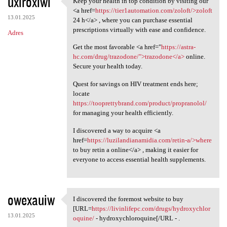
uxiroxiwi
Keep your health in top condition by visiting our
Keep your health in top
o
<a href=
https://tier1automation.com/zoloft/>zoloft
13.01.2025
m
24 h</a> , where you can purchase essential
prescriptions virtually with ease and confidence.
Adres
e
Get the most favorable <a href="
https://astra-
n
hc.com/drug/trazodone/">trazodone</a>
online.
t
Secure your health today.
a
Quest for savings on HIV treatment ends here;
r
locate
https://tooprettybrand.com/product/propranolol/
z
for managing your health efficiently.
e
I discovered a way to acquire <a
href=
https://luzilandianamidia.com/retin-a/>where
to buy retin a online</a> , making it easier for
everyone to access essential health supplements.
owexauiw
I discovered the foremost website to buy
I discovered the foremost
[URL=
https://livinlifepc.com/drugs/hydroxychlor
13.01.2025
oquine/
- hydroxychloroquine[/URL - .