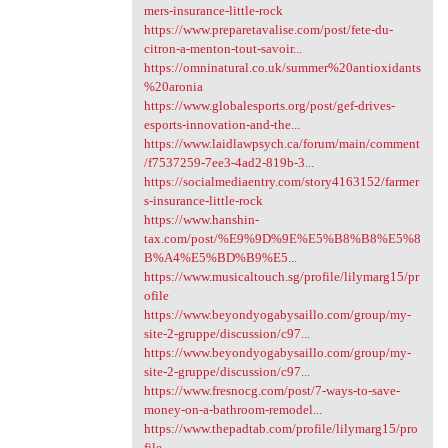
mers-insurance-little-rock
https://www.preparetavalise.com/post/fete-du-
citron-a-menton-tout-savoir...
https://omninatural.co.uk/summer%20antioxidants
%20aronia
https://www.globalesports.org/post/gef-drives-
esports-innovation-and-the...
https://www.laidlawpsych.ca/forum/main/comment
/f7537259-7ee3-4ad2-819b-3...
https://socialmediaentry.com/story4163152/farmer
s-insurance-little-rock
https://www.hanshin-
tax.com/post/%E9%9D%9E%E5%B8%B8%E5%8
B%A4%E5%BD%B9%E5...
https://www.musicaltouch.sg/profile/lilymarg15/pr
ofile
https://www.beyondyogabysaillo.com/group/my-
site-2-gruppe/discussion/c97...
https://www.beyondyogabysaillo.com/group/my-
site-2-gruppe/discussion/c97...
https://www.fresnocg.com/post/7-ways-to-save-
money-on-a-bathroom-remodel...
https://www.thepadtab.com/profile/lilymarg15/pro
file