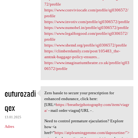
72/profile
https://www.conviviocafe.com/profile/qj0306572/
profile
https://www.invotiv.com/profile/qj0306572/profile
https://www.numobel.in/profile/qj0306572/profile
https://www.legalforgood.com/profile/qj0306572/
profile
https://www.shemd.org/profile/qj0306572/profile
https://climbersfamily.com/post/105483_the-
amtrak-baggage-policy-ensures...
https://www.imaginariumtheatre.co.uk/profile/qj03
06572/profile
euturozadi
Zero hassle to secure your prescription for
Zero hassle to secure your
enhanced endurance, click here:
qex
[URL=
https://breathejphotography.com/item/viagr
a/
- mail order viagra[/URL - .
13.01.2025
Need to control premature ejaculation? Explore
Adres
how <a
href="
https://atplearningpromo.com/dapoxetine/">