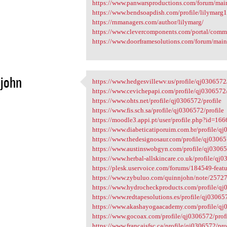
https://www.panwarsproductions.com/forum/ma
https://www.bendsoapdish.com/profile/lilymarg1
https://rnmanagers.com/author/lilymarg/
https://www.clevercomponents.com/portal/comm
https://www.doorframesolutions.com/forum/mai
john
https://www.hedgesvillewv.us/profile/qj0306572/
https://www.hedgesvillewv.us
https://www.cevichepapi.com/profile/qj0306572/
5
https://www.ohts.net/profile/qj0306572/profile
https://www.fis.sch.sa/profile/qj0306572/profile
https://moodle3.appi.pt/user/profile.php?id=16
https://www.diabeticatiporuim.com.br/profile/qj
https://www.thedesignosaur.com/profile/qj03065
https://www.austinswobgyn.com/profile/qj03065
https://www.herbal-allskincare.co.uk/profile/qj0
https://plesk.uservoice.com/forums/184549-featu
https://www.zybuluo.com/quinnjohn/note/2572
https://www.hydrocheckproducts.com/profile/qj
https://www.redtapesolutions.es/profile/qj03065
https://www.akashayogaacademy.com/profile/qj
https://www.gocoax.com/profile/qj0306572/prof
https://www.francaisfsc.ca/profile/qj0306572/pro