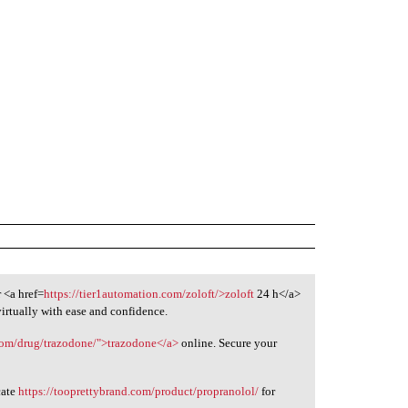
 <a href=
https://tier1automation.com/zoloft/>zoloft
24 h</a>
virtually with ease and confidence.
.com/drug/trazodone/">trazodone</a>
online. Secure your
cate
https://tooprettybrand.com/product/propranolol/
for