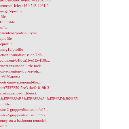
ment/a98f0816-4867-499b-8346...
comment/1b4eec46-b7c2-4461-9...
ymarg15/profile
file
15/profile
ofile
arentcoa/profile/lilyma...
/profile
5/profile
ymarg15/profile
ction-team/discussion/7d6...
/comment/64f0ca1b-e1f5-419b...
ers-insurance-little-rock
ron-a-menton-tout-savoir...
nts%20aronia
ports-innovation-and-the...
nt/f7537259-7ee3-4ad2-819b-3...
rs-insurance-little-rock
%9D%9E%E5%B8%B8%E5%8B%A4%E5%BD%B9%E5...
profile
te-2-gruppe/discussion/c97...
te-2-gruppe/discussion/c97...
money-on-a-bathroom-remodel...
ofile