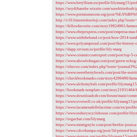
https://www.beryllium.eu/profile/lilymarg15/prof
https://soydifsarobe.wixsite.com/wawhittedoub/po
https://www.premiumroom.org/post/%E
http://v10.limonteknoloji.com/index.php?rout
https://fellowfavorite.com/story19924961/farmers
https://www.ebepexpress.com/post/empresa-mas-
https://www.withtheband.co/post/how-2014-tumblr
https://www.polyamproud.com/post/the-history-
https://dapp.orvium.io/profile/lily-marg
https://www.ceramiccoatexpert.com/post/top-5-c
https://www.abowlofsugar.com/post/green-schug
https://eltecoo.com/index.php?route=journal3
https://www.sweetberrybowls.com/post/the-nutrit
https://checkbookmarks.com/story4296496/farmer
https://www.alchemybali.com/profile/lilymarg15/
https://bookmark-template.com/story21931464/fa
https://www.downloadcdr.com/forum/main/comm
https://www.everwell.co.uk/profile/lilymarg15/pr
https://www.lacameradellelacrime.com/en/profile
https://www.rodneyscyclehouse.com/profile/lily
https://rogachat.com/lilymarg
https://www.mimigstyle.com/post/freebie-jessica
https://www.cdcoftampa.org/post/3d-printed-house
https://www.stenton.org/profile/lilymarg15/profi