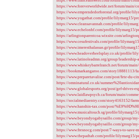
https://www.tranceanswers.com/forum/main/com
https://www.foreverworldwide.net/forum/main/
https://www.emprendedorforestal.org/profile/lil
https://www.yogathat.com/profile/lilymarg15/pro
https://www.cleansavannah.com/profile/lilymarg
https://www.echelonhf.com/profile/lilymarg15/pr
https://arlingtonparentcoa.wixsite.com/arlingtonp
https://www.cesufestivals.com/profile/lilymarg15
https://www.imeresthalassas.gr/profile/lilymarg1
https://www.headoverheelsplay.co.uk/profile/lil
https://www.latinoleadmn.org/group/leadership-a
https://www.whiskeybarrelranch.net/forum/main
https://bookmarkangaroo.com/story18881113/farm
https://www.preparetavalise.com/post/fete-du-cit
https://omninatural.co.uk/summer%20antioxida
https://www.globalesports.org/post/gef-drives-es
https://www.laidlawpsych.ca/forum/main/comme
https://socialmediaentry.com/story4163152/farme
https://www.hanshin-tax.com/post/%E9
https://www.musicaltouch.sg/profile/lilymarg15/
https://www.beyondyogabysaillo.com/group/my-si
https://www.beyondyogabysaillo.com/group/my-si
https://www.fresnocg.com/post/7-ways-to-save-
https://www.thepadtab.com/profile/lilymarg15/pr