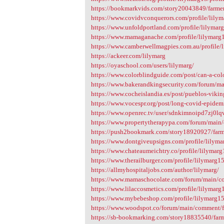
https://bookmarkvids.com/story20043849/farmers
https://www.covidvconquerors.com/profile/lilym
https://www.unfoldportland.com/profile/lilymarg
https://www.mamaganache.com/profile/lilymarg1
https://www.camberwellmagpies.com.au/profile/l
https://ackeer.com/lilymarg
https://oyaschool.com/users/lilymarg/
https://www.colorblindguide.com/post/can-a-col
https://www.bakerandkingsecurity.com/forum/ma
https://www.cocheislandia.es/post/pueblos-viki
https://www.vocespr.org/post/long-covid-epidem
https://www.openrec.tv/user/sdnkimnoipd7zj0lq
https://www.propertytherapypa.com/forum/main
https://push2bookmark.com/story18920927/farmer
https://www.dontgiveupsigns.com/profile/lilyma
https://www.chateaumeichtry.co/profile/lilymarg
https://www.therailburger.com/profile/lilymarg15
https://allmyhospitaljobs.com/author/lilymarg/
https://www.mamaschocolate.com/forum/main/c
https://www.lilaccosmetics.com/profile/lilymarg1
https://www.mybebeshop.com/profile/lilymarg15
https://www.woodspot.co/forum/main/comment/f
https://sb-bookmarking.com/story18835540/farme