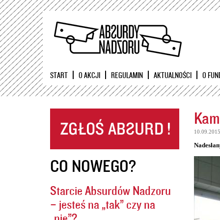
START
O AKCJI
REGULAMIN
AKTUALNOŚCI
O FUN
Kame
10.09.201
Nadesłan
CO NOWEGO?
Starcie Absurdów Nadzoru
– jesteś na „tak” czy na
„nie”?