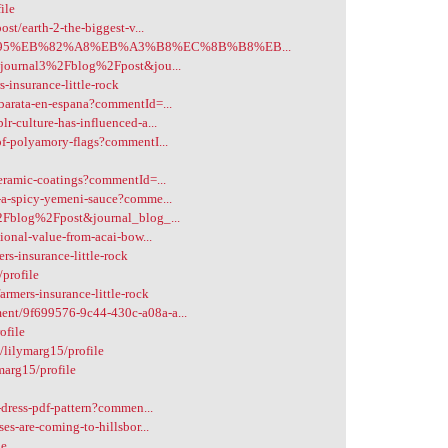
ile
st/earth-2-the-biggest-v...
A%B0%95%EB%82%A8%EB%A3%B8%EC%8B%B8%EB...
e=journal3%2Fblog%2Fpost&jou...
-insurance-little-rock
barata-en-espana?commentId=...
-culture-has-influenced-a...
of-polyamory-flags?commentI...
eramic-coatings?commentId=...
-a-spicy-yemeni-sauce?comme...
%2Fblog%2Fpost&journal_blog_...
ional-value-from-acai-bow...
s-insurance-little-rock
profile
rmers-insurance-little-rock
ent/9f699576-9c44-430c-a08a-a...
ofile
/lilymarg15/profile
marg15/profile
-dress-pdf-pattern?commen...
s-are-coming-to-hillsbor...
le