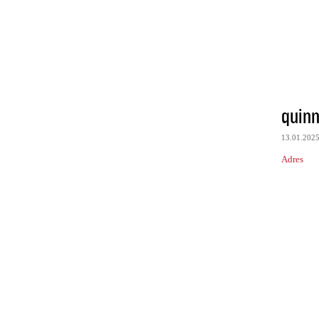
quinn
13.01.202
Adres