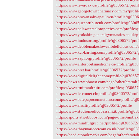
https://www.riveroak.ca/profile/qj0306572/profi
https://www.georgetownpharmacy.com.my/profil
https://www.provansokvapai.lt/en/profile/qj0306
https://www.queentributeuk.com/profile/qj03065
https://www.palawanrealproperties.com/profile/
https://www.yorkshiregeneralgymnastics.co.uk/p
https://www.imdosoc.org/profile/qj0306572/prof
https://www.debbiemakeslowcarbdelicious.com/
https://www.kcr-karting.com/profile/qj0306572/p
https://www.aapf.org/profile/qj0306572/profile
https://www.elitesportsmedicine.ca/profile/qj03
https://www.bret.bar/profile/qj0306572/profile
https://www.digitaldelight.com/profile/qj030657
https://news.atwebboost.com/page/other/amtra
https://www.truittandtruitt.com/profile/qj030657
https://www.le-comet.ch/profile/qj0306572/profil
https://www.batepapocomnetuno.com/profile/qj
https://www.aiss.it/profile/qj0306572/profile
https://www.studiomedicobassani.it/profile/qj03
https://sports.atwebboost.com/page/other/amtr
https://www.mindfulgrub.net/profile/qj0306572/
https://www.thaymaricecream.co.uk/profile/qj03
https://need.atbookmarks.com/page/other/amtr