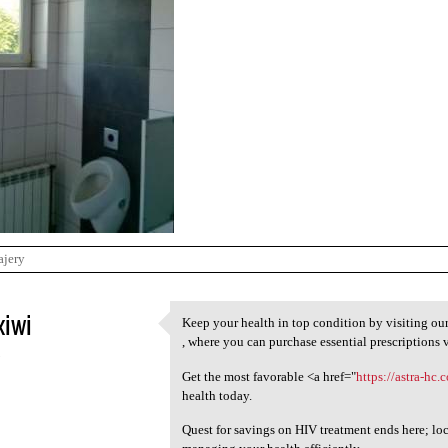
ajery
xiwi
Keep your health in top condition by visiting our
Keep your health in top
, where you can purchase essential prescriptions 
5
Get the most favorable <a href="
https://astra-hc
health today.
Quest for savings on HIV treatment ends here; lo