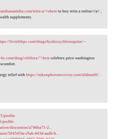
ilandianamidia.com/retin-a/>where
to buy retin a online</a> ,
 health supplements.
ttps://livinlifepc.com/drugs/hydroxychloroquine/
-
ra-hc.com/drug/celebrex/">best
celebrex price washington
iscomfort.
lergy relief with
https://nikonphotorecovery.com/sildenafil/
.
5/profile
/profile
tion/discussion/a746ba71-2...
ent/504545fa-c9ab-443d-aadb-b...