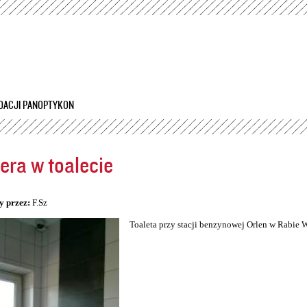
Przejdź
do
treści
DACJI PANOPTYKON
ra w toalecie
5
y przez:
F.Sz
Toaleta przy stacji benzynowej Orlen w Rabie 