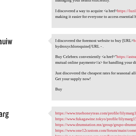
managing your health efficiently.
I discovered a way to acquire <a href=
https://luz
making it easier for everyone to access essential
auiw
I discovered the foremost website to buy [URL=
h
I discovered the foremost
hydroxychloroquine[/URL - .
5
Buy Celebrex conveniently <a href="
https://ast
mutual online payments</a> for handling your d
Just discovered the cheapest rates for seasonal al
Get your supply now!
Buy
marg
https://www.truehoneyteas.com/profile/lilymarg1
https://www.truehoneyteas.com
https://www.fukagawine.tokyo/profile/lilymarg15
5
https://www.drumstation.mx/group/grupo-drumsta
https://www.one12custom.com/forum/main/comm