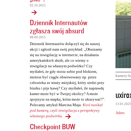
03.10.2015
Dziennik Internautów
zgłasza swój absurd
08.09.2015
Dziennik Internautów dołączył się do naszej
akcji i zgłosił nam swój przykład: „Oburzamy
się na inwigilację w internecie, na działania
amerykańskich służb, ale co wiemy o
inwigilacji na własnym podwórku? Czy
myślałeś, że gdy stoisz sobie pod blokiem,
kamery-b
możesz być ciągle obserwowany np. przez
człowieka ze straży miejskiej, który siedzi przy
biurku i pije kawę? Czy myślałeś, ile naprawdę
K
uxiro
kamer może być w Twojej okolicy? A może
o
spojrzysz na mapkę, która może to ukazywać?”.
13.01.202
Polecamy artykuł Marcina Maja:
Ktoś nasikał
m
pod kamerą, czyli inwigilacja z perspektywy
Adres
e
własnego podwórka
.
n
Checkpoint BUW