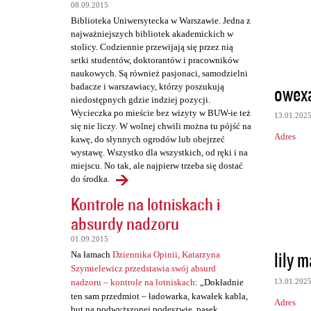
t
08.09.2015
a
Biblioteka Uniwersytecka w Warszawie. Jedna z
najważniejszych bibliotek akademickich w
r
stolicy. Codziennie przewijają się przez nią
z
setki studentów, doktorantów i pracowników
naukowych. Są również pasjonaci, samodzielni
e
owex
badacze i warszawiacy, którzy poszukują
niedostępnych gdzie indziej pozycji.
Wycieczka po mieście bez wizyty w BUW-ie też
13.01.202
się nie liczy. W wolnej chwili można tu pójść na
Adres
kawę, do słynnych ogrodów lub obejrzeć
wystawę. Wszystko dla wszystkich, od ręki i na
miejscu. No tak, ale najpierw trzeba się dostać
do środka.
Kontrole na lotniskach i
absurdy nadzoru
01.09.2015
lily 
Na łamach
Dziennika Opinii, Katarzyna
Szymielewicz przedstawia swój absurd
13.01.202
nadzoru – kontrole na lotniskach
: „Dokładnie
ten sam przedmiot – ładowarka, kawałek kabla,
Adres
but na podwyższonej podeszwie, pasek,