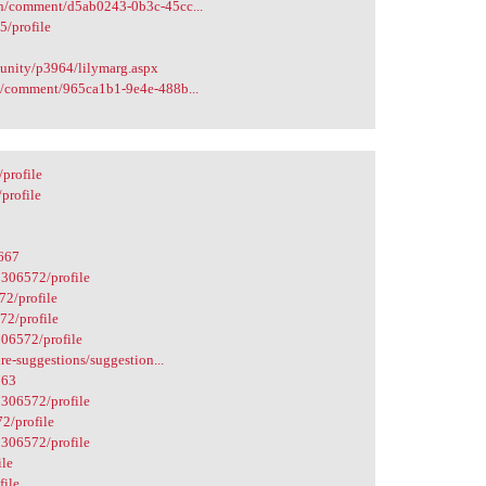
in/comment/d5ab0243-0b3c-45cc...
5/profile
unity/p3964/lilymarg.aspx
n/comment/965ca1b1-9e4e-488b...
profile
profile
6667
0306572/profile
72/profile
72/profile
306572/profile
re-suggestions/suggestion...
763
0306572/profile
72/profile
0306572/profile
ile
file