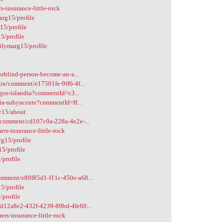
-insurance-little-rock
arg15/profile
15/profile
5/profile
ilymarg15/profile
orblind-person-become-an-a...
in/comment/e17501fe-9ff6-4f...
ngos-islandia?commentId=c3...
ia-subyacente?commentId=ff...
v15/about
/comment/cd107c0a-228a-4e2e-...
s-insurance-little-rock
rg15/profile
15/profile
/profile
omment/e89f85d1-f11c-450e-a68...
5/profile
/profile
d12a8e2-432f-4239-89bd-4fe60...
rs-insurance-little-rock