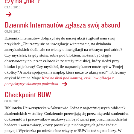
czy na „nie”?
03.10.2015
Dziennik Internautów zgłasza swój absurd
08.09.2015
Dziennik Internautów dołączył się do naszej akcji i zgłosił nam swój
przykład: „Oburzamy się na inwigilację w internecie, na działania
amerykańskich służb, ale co wiemy o inwigilacji na własnym podwórku?
Czy myślałeś, że gdy stoisz sobie pod blokiem, możesz być ciągle
obserwowany np. przez człowieka ze straży miejskiej, który siedzi przy
biurku i pije kawę? Czy myślałeś, ile naprawdę kamer może być w Twojej
okolicy? A może spojrzysz na mapkę, która może to ukazywać?”. Polecamy
artykuł Marcina Maja:
Ktoś nasikał pod kamerą, czyli inwigilacja z
perspektywy własnego podwórka
.
Checkpoint BUW
08.09.2015
Biblioteka Uniwersytecka w Warszawie. Jedna z najważniejszych bibliotek
akademickich w stolicy. Codziennie przewijają się przez nią setki studentów,
doktorantów i pracowników naukowych. Są również pasjonaci, samodzielni
badacze i warszawiacy, którzy poszukują niedostępnych gdzie indziej
pozycji. Wycieczka po mieście bez wizyty w BUW-ie też się nie liczy. W