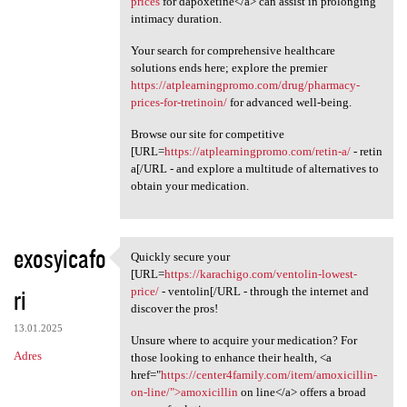
prices
for dapoxetine</a> can assist in prolonging
intimacy duration.
Your search for comprehensive healthcare
solutions ends here; explore the premier
https://atplearningpromo.com/drug/pharmacy-
prices-for-tretinoin/
for advanced well-being.
Browse our site for competitive
[URL=
https://atplearningpromo.com/retin-a/
- retin
a[/URL - and explore a multitude of alternatives to
obtain your medication.
exosyicafo
Quickly secure your
Quickly secure your [URL
[URL=
https://karachigo.com/ventolin-lowest-
ri
price/
- ventolin[/URL - through the internet and
discover the pros!
13.01.2025
Unsure where to acquire your medication? For
Adres
those looking to enhance their health, <a
href="
https://center4family.com/item/amoxicillin-
on-line/">amoxicillin
on line</a> offers a broad