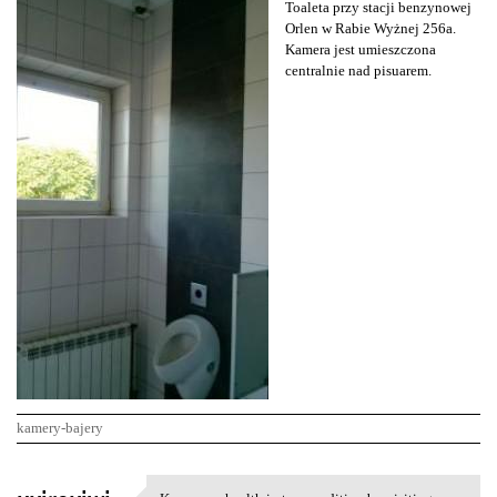
Toaleta przy stacji benzynowej
Orlen w Rabie Wyżnej 256a.
Kamera jest umieszczona
centralnie nad pisuarem.
kamery-bajery
K