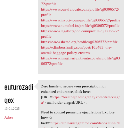
72/profile
https://www.conviviocafe.com/profile/qj0306572/
profile
https://www.invotiv.com/profile/qj0306572/profile
https://www.numobel.in/profile/qj0306572/profile
https://www.legalforgood.com/profile/qj0306572/
profile
https://www.shemd.org/profile/qj0306572/profile
https://climbersfamily.com/post/105483_the-
amtrak-baggage-policy-ensures...
https://www.imaginariumtheatre.co.uk/profile/qj03
06572/profile
euturozadi
Zero hassle to secure your prescription for
Zero hassle to secure your
enhanced endurance, click here:
qex
[URL=
https://breathejphotography.com/item/viagr
a/
- mail order viagra[/URL - .
13.01.2025
Need to control premature ejaculation? Explore
Adres
how <a
href="
https://atplearningpromo.com/dapoxetine/">