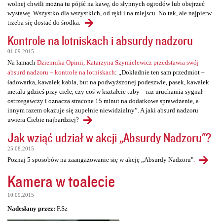
wolnej chwili można tu pójść na kawę, do słynnych ogrodów lub obejrzeć
wystawę. Wszystko dla wszystkich, od ręki i na miejscu. No tak, ale najpierw
trzeba się dostać do środka.
Kontrole na lotniskach i absurdy nadzoru
01.09.2015
Na łamach
Dziennika Opinii, Katarzyna Szymielewicz przedstawia swój
absurd nadzoru – kontrole na lotniskach
: „Dokładnie ten sam przedmiot –
ładowarka, kawałek kabla, but na podwyższonej podeszwie, pasek, kawałek
metalu gdzieś przy ciele, czy coś w kształcie tuby – raz uruchamia sygnał
ostrzegawczy i oznacza stracone 15 minut na dodatkowe sprawdzenie, a
innym razem okazuje się zupełnie niewidzialny”. A jaki absurd nadzoru
uwiera Ciebie najbardziej?
Jak wziąć udział w akcji „Absurdy Nadzoru"?
25.08.2015
Poznaj 5 sposobów na zaangażowanie się w akcję „Absurdy Nadzoru".
Kamera w toalecie
10.09.2015
Nadesłany przez:
F.Sz