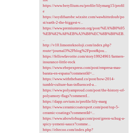
https://www.beryllium.eu/profile/lilymarg15/profil
e
https://soydifsarobe.wixsite.com/wawhittedoub/po
st/earth-2-the-biggest-v...
https://www.premiumroom.org/post/%EA%B0%95
%EB%82%A8%EB%A3%B8%EC%8B%B8%EB.
..
http://v10.limonteknoloji.com/index.php?
route=journal3%2Fblog%2Fpost&jou...
https://fellowfavorite.com/story19924961/farmers-
insurance-little-rock
https://www.ebepexpress.com/post/empresa-mas-
barata-en-espana?commentId=...
https://www.withtheband.co/post/how-2014-
tumblr-culture-has-influenced-a...
https://www.polyamproud.com/post/the-history-of-
polyamory-flags?commentI...
https://dapp.orvium.io/profile/lily-marg
https://www.ceramiccoatexpert.com/post/top-5-
ceramic-coatings?commentId=...
https://www.abowlofsugar.com/post/green-schug-a-
spicy-yemeni-sauce?comme...
https://eltecoo.com/index.php?