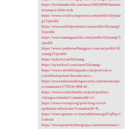
https://bookmarkvids.com/story20043849/farmers-
insurance-little-rock
https://www.covidvconquerors.com/profile/lilymar
g15/profile
https://www.unfoldportland.com/profile/lilymarg1
5/profile
https://www.mamaganache.com/profile/lilymarg15
/profile
https://www.camberwellmagpies.com.au/profile/lil
ymarg15/profile
https://ackeer.com/lilymarg
https://oyaschool.com/users/lilymarg/
https://www.colorblindguide.com/post/can-a-
colorblind-person-become-an-a...
https://www.bakerandkingsecurity.com/forum/mai
n/comment/e17501fe-9ff6-4f...
https://www.cocheislandia.es/post/pueblos-
vikingos-islandia?commentId=c3...
https://www.vocespr.org/post/long-covid-
epidemia-subyacente?commentId=ff...
https://www.openrec.tv/user/sdnkimnoipd7zj0lqv1
5/about
https://www.propertytherapypa.com/forum/main/c