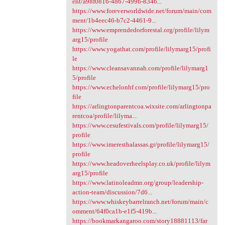
ent/a98f0816-4867-499b-8346...
https://www.foreverworldwide.net/forum/main/com
ment/1b4eec46-b7c2-4461-9...
https://www.emprendedorforestal.org/profile/lilym
arg15/profile
https://www.yogathat.com/profile/lilymarg15/profi
le
https://www.cleansavannah.com/profile/lilymarg1
5/profile
https://www.echelonhf.com/profile/lilymarg15/pro
file
https://arlingtonparentcoa.wixsite.com/arlingtonpa
rentcoa/profile/lilyma...
https://www.cesufestivals.com/profile/lilymarg15/
profile
https://www.imeresthalassas.gr/profile/lilymarg15/
profile
https://www.headoverheelsplay.co.uk/profile/lilym
arg15/profile
https://www.latinoleadmn.org/group/leadership-
action-team/discussion/7d6...
https://www.whiskeybarrelranch.net/forum/main/c
omment/64f0ca1b-e1f5-419b...
https://bookmarkangaroo.com/story18881113/far