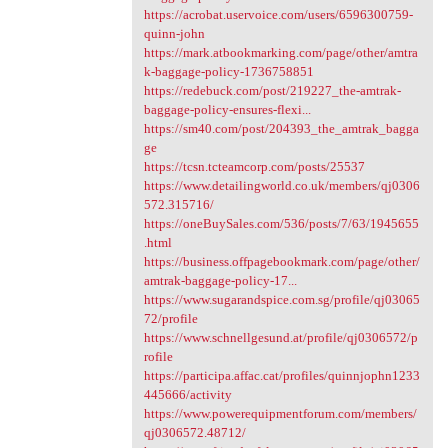
https://acrobat.uservoice.com/users/6596300759-
quinn-john
https://mark.atbookmarking.com/page/other/amtra
k-baggage-policy-1736758851
https://redebuck.com/post/219227_the-amtrak-
baggage-policy-ensures-flexi...
https://sm40.com/post/204393_the_amtrak_bagga
ge
https://tcsn.tcteamcorp.com/posts/25537
https://www.detailingworld.co.uk/members/qj0306
572.315716/
https://oneBuySales.com/536/posts/7/63/1945655
.html
https://business.offpagebookmark.com/page/other/
amtrak-baggage-policy-17...
https://www.sugarandspice.com.sg/profile/qj03065
72/profile
https://www.schnellgesund.at/profile/qj0306572/p
rofile
https://participa.affac.cat/profiles/quinnjophn1233
445666/activity
https://www.powerequipmentforum.com/members/
qj0306572.48712/