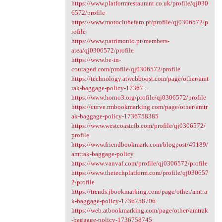
https://www.platformrestaurant.co.uk/profile/qj030
6572/profile
https://www.motoclubefaro.pt/profile/qj0306572/p
rofile
https://www.patrimonio.pt/members-
area/qj0306572/profile
https://www.be-in-
couraged.com/profile/qj0306572/profile
https://technology.atwebboost.com/page/other/amt
rak-baggage-policy-17367...
https://www.horno3.org/profile/qj0306572/profile
https://curve.rmbookmarking.com/page/other/amtr
ak-baggage-policy-1736758385
https://www.westcoastcfb.com/profile/qj0306572/
profile
https://www.friendbookmark.com/blogpost/49189/
amtrak-baggage-policy
https://www.vanvaf.com/profile/qj0306572/profile
https://www.thetechplatform.com/profile/qj030657
2/profile
https://trends.jbookmarking.com/page/other/amtra
k-baggage-policy-1736758706
https://web.atbookmarking.com/page/other/amtrak
-baggage-policy-1736758745