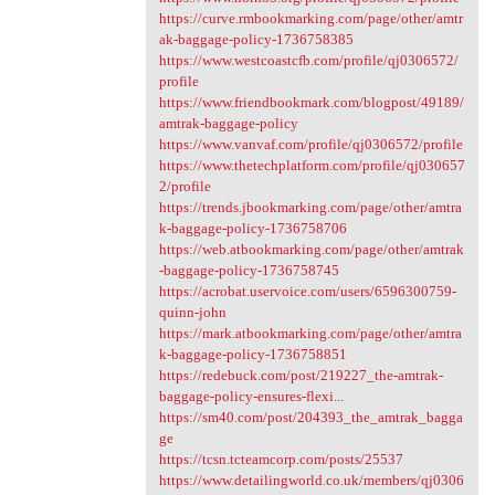
https://curve.rmbookmarking.com/page/other/amtr
ak-baggage-policy-1736758385
https://www.westcoastcfb.com/profile/qj0306572/
profile
https://www.friendbookmark.com/blogpost/49189/
amtrak-baggage-policy
https://www.vanvaf.com/profile/qj0306572/profile
https://www.thetechplatform.com/profile/qj030657
2/profile
https://trends.jbookmarking.com/page/other/amtra
k-baggage-policy-1736758706
https://web.atbookmarking.com/page/other/amtrak
-baggage-policy-1736758745
https://acrobat.uservoice.com/users/6596300759-
quinn-john
https://mark.atbookmarking.com/page/other/amtra
k-baggage-policy-1736758851
https://redebuck.com/post/219227_the-amtrak-
baggage-policy-ensures-flexi...
https://sm40.com/post/204393_the_amtrak_bagga
ge
https://tcsn.tcteamcorp.com/posts/25537
https://www.detailingworld.co.uk/members/qj0306