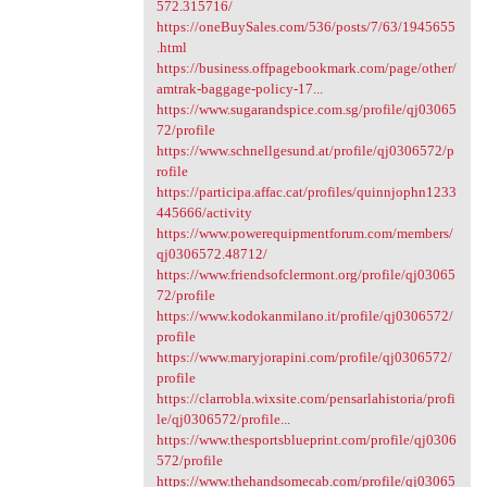
572.315716/
https://oneBuySales.com/536/posts/7/63/1945655
.html
https://business.offpagebookmark.com/page/other/
amtrak-baggage-policy-17...
https://www.sugarandspice.com.sg/profile/qj03065
72/profile
https://www.schnellgesund.at/profile/qj0306572/p
rofile
https://participa.affac.cat/profiles/quinnjophn1233
445666/activity
https://www.powerequipmentforum.com/members/
qj0306572.48712/
https://www.friendsofclermont.org/profile/qj03065
72/profile
https://www.kodokanmilano.it/profile/qj0306572/
profile
https://www.maryjorapini.com/profile/qj0306572/
profile
https://clarrobla.wixsite.com/pensarlahistoria/profi
le/qj0306572/profile...
https://www.thesportsblueprint.com/profile/qj0306
572/profile
https://www.thehandsomecab.com/profile/qj03065