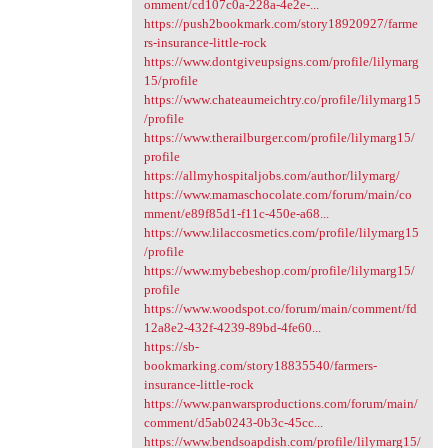
omment/cd107c0a-228a-4e2e-...
https://push2bookmark.com/story18920927/farme
rs-insurance-little-rock
https://www.dontgiveupsigns.com/profile/lilymarg
15/profile
https://www.chateaumeichtry.co/profile/lilymarg15
/profile
https://www.therailburger.com/profile/lilymarg15/
profile
https://allmyhospitaljobs.com/author/lilymarg/
https://www.mamaschocolate.com/forum/main/co
mment/e89f85d1-f11c-450e-a68...
https://www.lilaccosmetics.com/profile/lilymarg15
/profile
https://www.mybebeshop.com/profile/lilymarg15/
profile
https://www.woodspot.co/forum/main/comment/fd
12a8e2-432f-4239-89bd-4fe60...
https://sb-
bookmarking.com/story18835540/farmers-
insurance-little-rock
https://www.panwarsproductions.com/forum/main/
comment/d5ab0243-0b3c-45cc...
https://www.bendsoapdish.com/profile/lilymarg15/