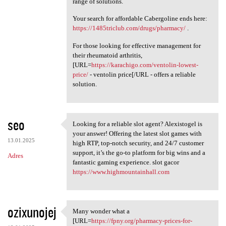
range of solutions.
Your search for affordable Cabergoline ends here:
https://1485triclub.com/drugs/pharmacy/
.
For those looking for effective management for
their rheumatoid arthritis,
[URL=
https://karachigo.com/ventolin-lowest-
price/
- ventolin price[/URL - offers a reliable
solution.
seo
Looking for a reliable slot agent? Alexistogel is
Looking for a reliable slot
your answer! Offering the latest slot games with
13.01.2025
high RTP, top-notch security, and 24/7 customer
support, it’s the go-to platform for big wins and a
Adres
fantastic gaming experience. slot gacor
https://www.highmountainhall.com
ozixunojej
Many wonder what a
Many wonder what a [URL=https
[URL=
https://fpny.org/pharmacy-prices-for-