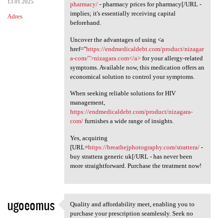
13.01.2025
pharmacy/
- pharmacy prices for pharmacy[/URL -
implies; it's essentially receiving capital
Adres
beforehand.
Uncover the advantages of using <a
href="
https://endmedicaldebt.com/product/nizagar
a-com/">nizagara.com</a>
for your allergy-related
symptoms. Available now, this medication offers an
economical solution to control your symptoms.
When seeking reliable solutions for HIV
management,
https://endmedicaldebt.com/product/nizagara-
com/
furnishes a wide range of insights.
Yes, acquiring
[URL=
https://breathejphotography.com/strattera/
-
buy strattera generic uk[/URL - has never been
more straightforward. Purchase the treatment now!
ugoeomus
Quality and affordability meet, enabling you to
Quality and affordability
purchase your prescription seamlessly. Seek no