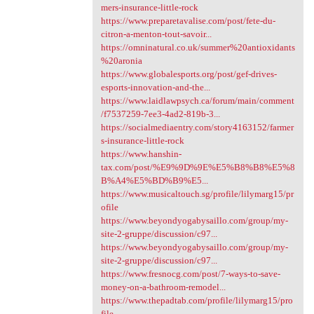
mers-insurance-little-rock
https://www.preparetavalise.com/post/fete-du-
citron-a-menton-tout-savoir...
https://omninatural.co.uk/summer%20antioxidants
%20aronia
https://www.globalesports.org/post/gef-drives-
esports-innovation-and-the...
https://www.laidlawpsych.ca/forum/main/comment
/f7537259-7ee3-4ad2-819b-3...
https://socialmediaentry.com/story4163152/farmer
s-insurance-little-rock
https://www.hanshin-
tax.com/post/%E9%9D%9E%E5%B8%B8%E5%8
B%A4%E5%BD%B9%E5...
https://www.musicaltouch.sg/profile/lilymarg15/pr
ofile
https://www.beyondyogabysaillo.com/group/my-
site-2-gruppe/discussion/c97...
https://www.beyondyogabysaillo.com/group/my-
site-2-gruppe/discussion/c97...
https://www.fresnocg.com/post/7-ways-to-save-
money-on-a-bathroom-remodel...
https://www.thepadtab.com/profile/lilymarg15/pro
file