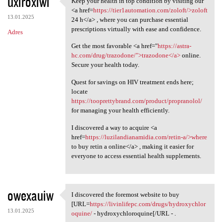
uxiroxiwi
Keep your health in top condition by visiting our
Keep your health in top
o
<a href=
https://tier1automation.com/zoloft/>zoloft
13.01.2025
m
24 h</a> , where you can purchase essential
prescriptions virtually with ease and confidence.
Adres
e
Get the most favorable <a href="
https://astra-
n
hc.com/drug/trazodone/">trazodone</a>
online.
t
Secure your health today.
a
Quest for savings on HIV treatment ends here;
r
locate
https://tooprettybrand.com/product/propranolol/
z
for managing your health efficiently.
e
I discovered a way to acquire <a
href=
https://luzilandianamidia.com/retin-a/>where
to buy retin a online</a> , making it easier for
everyone to access essential health supplements.
owexauiw
I discovered the foremost website to buy
I discovered the foremost
[URL=
https://livinlifepc.com/drugs/hydroxychlor
13.01.2025
oquine/
- hydroxychloroquine[/URL - .