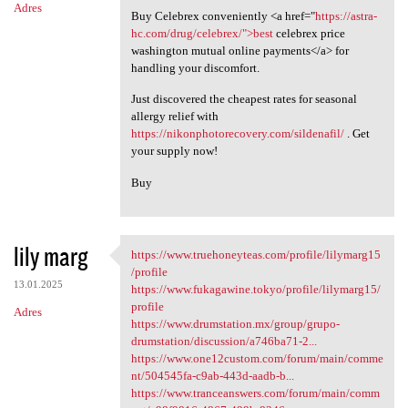
Adres
Buy Celebrex conveniently <a href="
https://astra-
hc.com/drug/celebrex/">best
celebrex price
washington mutual online payments</a> for
handling your discomfort.
Just discovered the cheapest rates for seasonal
allergy relief with
https://nikonphotorecovery.com/sildenafil/
. Get
your supply now!
Buy
lily marg
https://www.truehoneyteas.com/profile/lilymarg15
https://www.truehoneyteas.com
/profile
13.01.2025
https://www.fukagawine.tokyo/profile/lilymarg15/
profile
Adres
https://www.drumstation.mx/group/grupo-
drumstation/discussion/a746ba71-2...
https://www.one12custom.com/forum/main/comme
nt/504545fa-c9ab-443d-aadb-b...
https://www.tranceanswers.com/forum/main/comm