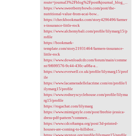
route=journal3%2Fblog%2Fpost&journal_blog_...
https://www.sweetberrybowls.com/post/the-
nutritional-value-from-acai-bow...
https://checkbookmarks.com/story4296496/farmer
s-insurance-little-rock
https://www.alchemybali.com/profile/lilymarg15/p
rofile
https://bookmark-
template.com/story21931464/farmers-insurance-
little-rock
https://www.downloadcdr.com/forum/main/comme
nt/9f699576-9c44-430c-a08a-a...
https://www.everwell.co.uk/profile/lilymarg15/prof
ile
https://www.lacameradellelacrime.com/en/profile/l
ilymarg15/profile
https://www.rodneyscyclehouse.com/profile/lilyma
rg15/profile
https://rogachat.com/lilymarg
https://www.mimigstyle.com/post/freebie-jessica-
dress-pdf-pattern?commen...
https://www.cdcoftampa.org/post/3d-printed-
houses-are-coming-to-hillsbor...
https://www.stenton.org/profile/lilymarg15/profile