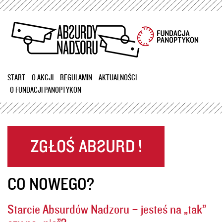
Przejdź
do
treści
START
O AKCJI
REGULAMIN
AKTUALNOŚCI
O FUNDACJI PANOPTYKON
CO NOWEGO?
Starcie Absurdów Nadzoru – jesteś na „tak”