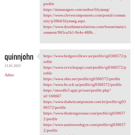
profile
https://rnmanagers.com/author/lilymarg/
https://www.clevercomponents.com/portal/commu
nity/p3964/lilymarg.aspx
https://www.doorframesolutions.com/forum/main/c
omment/965ca1b1-9e4e-488b...
quinnjohn
https://www.hedgesvillewv.us/profile/qj0306572/p
https://www.hedgesvillewv.us
rofile
13.01.2025
https://www.cevichepapi.com/profile/qj0306572/p
rofile
Adres
https://www.ohts.net/profile/qj0306572/profile
https://www.fis.sch.sa/profile/qj0306572/profile
https://moodle3.appi.pt/user/profile.php?
id=166667
https://www.diabeticatiporuim.com.br/profile/qj03
06572/profile
https://www.thedesignosaur.com/profile/qj030657
2/profile
https://www.austinswobgyn.com/profile/qj030657
2/profile