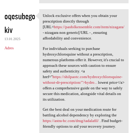
oqesubego
Unlock exclusive offers when you obtain your
Unlock exclusive offers when
prescription directly through
kiv
[URL=
https://pasfolkensemble.com/item/nizagara/
- nizagara non generic[/URL - , ensuring
affordability and convenience.
13.01.2025
Adres
For individuals seeking to purchase
hydroxychloroquine without a prescription,
numerous platforms offer it. However, it's crucial to
approach these sources with caution to ensure
safety and authenticity. <a
href="
https://shilpaotc.com/hydroxychloroquine-
without-dr-prescription/">hydro...
lowest price</a>
offers a comprehensive guide on the way to safely
secure this medication, alongside vital details on
its utilization.
Get the best deal on your medication route for
battling alcohol dependency by exploring the
https://astra-hc.com/drug/tadalafil/
. Find budget-
friendly options to aid your recovery journey.