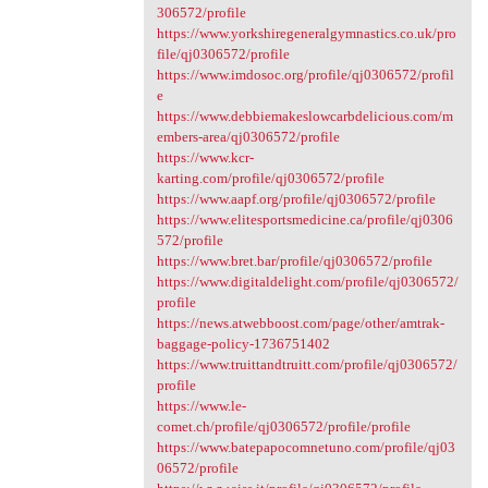
306572/profile
https://www.yorkshiregeneralgymnastics.co.uk/pro
file/qj0306572/profile
https://www.imdosoc.org/profile/qj0306572/profil
e
https://www.debbiemakeslowcarbdelicious.com/m
embers-area/qj0306572/profile
https://www.kcr-
karting.com/profile/qj0306572/profile
https://www.aapf.org/profile/qj0306572/profile
https://www.elitesportsmedicine.ca/profile/qj0306
572/profile
https://www.bret.bar/profile/qj0306572/profile
https://www.digitaldelight.com/profile/qj0306572/
profile
https://news.atwebboost.com/page/other/amtrak-
baggage-policy-1736751402
https://www.truittandtruitt.com/profile/qj0306572/
profile
https://www.le-
comet.ch/profile/qj0306572/profile/profile
https://www.batepapocomnetuno.com/profile/qj03
06572/profile