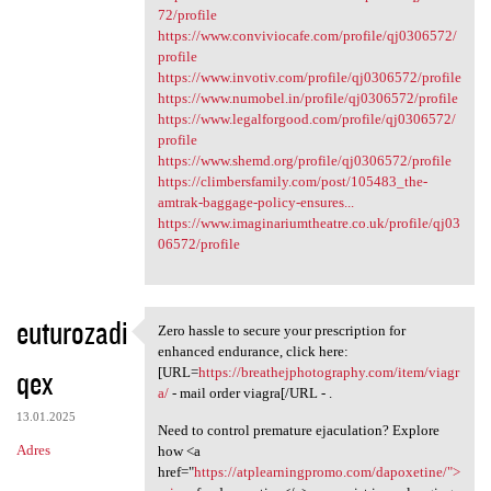
72/profile
https://www.conviviocafe.com/profile/qj0306572/
profile
https://www.invotiv.com/profile/qj0306572/profile
https://www.numobel.in/profile/qj0306572/profile
https://www.legalforgood.com/profile/qj0306572/
profile
https://www.shemd.org/profile/qj0306572/profile
https://climbersfamily.com/post/105483_the-
amtrak-baggage-policy-ensures...
https://www.imaginariumtheatre.co.uk/profile/qj03
06572/profile
euturozadi
Zero hassle to secure your prescription for
Zero hassle to secure your
enhanced endurance, click here:
qex
[URL=
https://breathejphotography.com/item/viagr
a/
- mail order viagra[/URL - .
13.01.2025
Need to control premature ejaculation? Explore
Adres
how <a
href="
https://atplearningpromo.com/dapoxetine/">