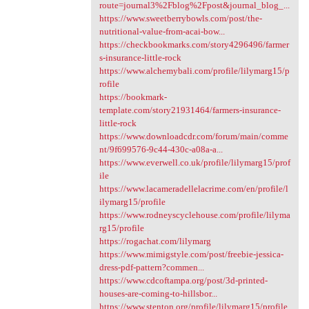
route=journal3%2Fblog%2Fpost&journal_blog_...
https://www.sweetberrybowls.com/post/the-
nutritional-value-from-acai-bow...
https://checkbookmarks.com/story4296496/farmer
s-insurance-little-rock
https://www.alchemybali.com/profile/lilymarg15/p
rofile
https://bookmark-
template.com/story21931464/farmers-insurance-
little-rock
https://www.downloadcdr.com/forum/main/comme
nt/9f699576-9c44-430c-a08a-a...
https://www.everwell.co.uk/profile/lilymarg15/prof
ile
https://www.lacameradellelacrime.com/en/profile/l
ilymarg15/profile
https://www.rodneyscyclehouse.com/profile/lilyma
rg15/profile
https://rogachat.com/lilymarg
https://www.mimigstyle.com/post/freebie-jessica-
dress-pdf-pattern?commen...
https://www.cdcoftampa.org/post/3d-printed-
houses-are-coming-to-hillsbor...
https://www.stenton.org/profile/lilymarg15/profile