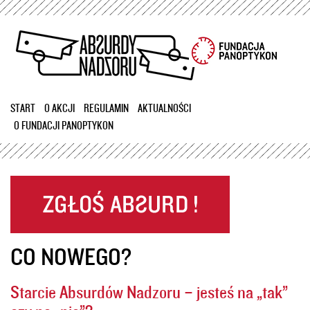
Przejdź
do
treści
START
O AKCJI
REGULAMIN
AKTUALNOŚCI
O FUNDACJI PANOPTYKON
CO NOWEGO?
Starcie Absurdów Nadzoru – jesteś na „tak”