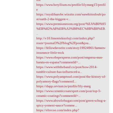
https://www.beryllium.eu/profile/lilymarg15/profil
e
https://soydifsarobe.wixsite.com/wawhittedoub/po
st/earth-2-the-biggest-v...
https://www.premiumroom.org/post/%EA%B0%95
%EB%82%A8%EB%A3%B8%EC%8B%B8%EB.
..
http://v10.limonteknoloji.com/index.php?
route=journal3%2Fblog%2Fpost&jou...
https://fellowfavorite.com/story19924961/farmers-
insurance-little-rock
https://www.ebepexpress.com/post/empresa-mas-
barata-en-espana?commentId=...
https://www.withtheband.co/post/how-2014-
tumblr-culture-has-influenced-a...
https://www.polyamproud.com/post/the-history-of-
polyamory-flags?commentI...
https://dapp.orvium.io/profile/lily-marg
https://www.ceramiccoatexpert.com/post/top-5-
ceramic-coatings?commentId=...
https://www.abowlofsugar.com/post/green-schug-a-
spicy-yemeni-sauce?comme...
https://eltecoo.com/index.php?