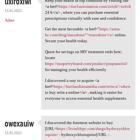
uxiroxiwi
Keep your health in top condition by visiting our
Keep your health in top
o
<a href=
https://tier1automation.com/zoloft/>zoloft
13.01.2025
m
24 h</a> , where you can purchase essential
prescriptions virtually with ease and confidence.
Adres
e
Get the most favorable <a href="
https://astra-
n
hc.com/drug/trazodone/">trazodone</a>
online.
t
Secure your health today.
a
Quest for savings on HIV treatment ends here;
r
locate
https://tooprettybrand.com/product/propranolol/
z
for managing your health efficiently.
e
I discovered a way to acquire <a
href=
https://luzilandianamidia.com/retin-a/>where
to buy retin a online</a> , making it easier for
everyone to access essential health supplements.
owexauiw
I discovered the foremost website to buy
I discovered the foremost
[URL=
https://livinlifepc.com/drugs/hydroxychlor
13.01.2025
oquine/
- hydroxychloroquine[/URL - .