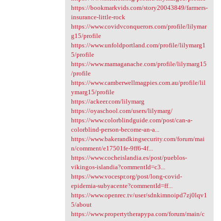
https://bookmarkvids.com/story20043849/farmers-
insurance-little-rock
https://www.covidvconquerors.com/profile/lilymar
g15/profile
https://www.unfoldportland.com/profile/lilymarg1
5/profile
https://www.mamaganache.com/profile/lilymarg15
/profile
https://www.camberwellmagpies.com.au/profile/lil
ymarg15/profile
https://ackeer.com/lilymarg
https://oyaschool.com/users/lilymarg/
https://www.colorblindguide.com/post/can-a-
colorblind-person-become-an-a...
https://www.bakerandkingsecurity.com/forum/mai
n/comment/e17501fe-9ff6-4f...
https://www.cocheislandia.es/post/pueblos-
vikingos-islandia?commentId=c3...
https://www.vocespr.org/post/long-covid-
epidemia-subyacente?commentId=ff...
https://www.openrec.tv/user/sdnkimnoipd7zj0lqv1
5/about
https://www.propertytherapypa.com/forum/main/c