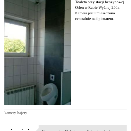
Toaleta przy stacji benzynowej
Orlen w Rabie Wyżnej 256a.
Kamera jest umieszczona
centralnie nad pisuarem.
kamery-bajery
K