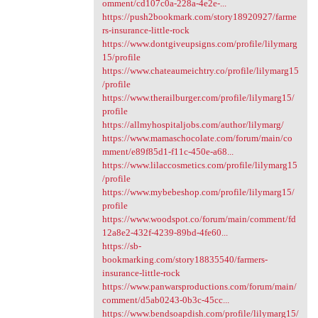
omment/cd107c0a-228a-4e2e-...
https://push2bookmark.com/story18920927/farme
rs-insurance-little-rock
https://www.dontgiveupsigns.com/profile/lilymarg
15/profile
https://www.chateaumeichtry.co/profile/lilymarg15
/profile
https://www.therailburger.com/profile/lilymarg15/
profile
https://allmyhospitaljobs.com/author/lilymarg/
https://www.mamaschocolate.com/forum/main/co
mment/e89f85d1-f11c-450e-a68...
https://www.lilaccosmetics.com/profile/lilymarg15
/profile
https://www.mybebeshop.com/profile/lilymarg15/
profile
https://www.woodspot.co/forum/main/comment/fd
12a8e2-432f-4239-89bd-4fe60...
https://sb-
bookmarking.com/story18835540/farmers-
insurance-little-rock
https://www.panwarsproductions.com/forum/main/
comment/d5ab0243-0b3c-45cc...
https://www.bendsoapdish.com/profile/lilymarg15/