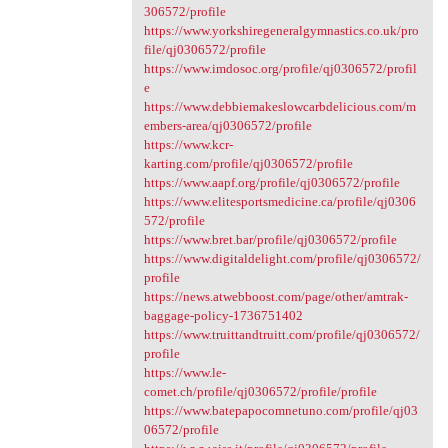
306572/profile
https://www.yorkshiregeneralgymnastics.co.uk/pro
file/qj0306572/profile
https://www.imdosoc.org/profile/qj0306572/profil
e
https://www.debbiemakeslowcarbdelicious.com/m
embers-area/qj0306572/profile
https://www.kcr-
karting.com/profile/qj0306572/profile
https://www.aapf.org/profile/qj0306572/profile
https://www.elitesportsmedicine.ca/profile/qj0306
572/profile
https://www.bret.bar/profile/qj0306572/profile
https://www.digitaldelight.com/profile/qj0306572/
profile
https://news.atwebboost.com/page/other/amtrak-
baggage-policy-1736751402
https://www.truittandtruitt.com/profile/qj0306572/
profile
https://www.le-
comet.ch/profile/qj0306572/profile/profile
https://www.batepapocomnetuno.com/profile/qj03
06572/profile