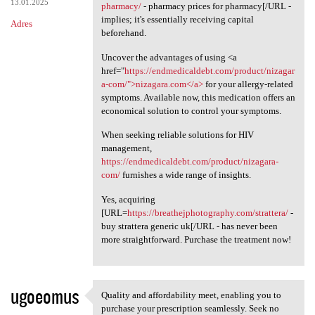
13.01.2025
pharmacy/
- pharmacy prices for pharmacy[/URL -
implies; it's essentially receiving capital
Adres
beforehand.
Uncover the advantages of using <a
href="
https://endmedicaldebt.com/product/nizagar
a-com/">nizagara.com</a>
for your allergy-related
symptoms. Available now, this medication offers an
economical solution to control your symptoms.
When seeking reliable solutions for HIV
management,
https://endmedicaldebt.com/product/nizagara-
com/
furnishes a wide range of insights.
Yes, acquiring
[URL=
https://breathejphotography.com/strattera/
-
buy strattera generic uk[/URL - has never been
more straightforward. Purchase the treatment now!
ugoeomus
Quality and affordability meet, enabling you to
Quality and affordability
purchase your prescription seamlessly. Seek no