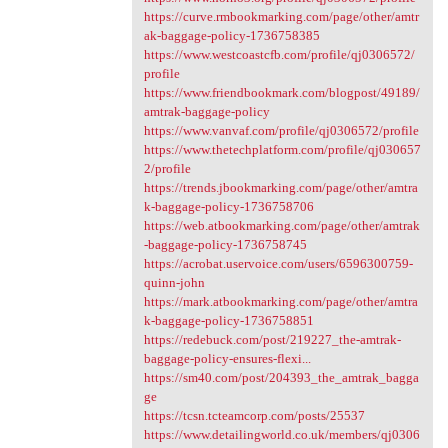
https://curve.rmbookmarking.com/page/other/amtr
ak-baggage-policy-1736758385
https://www.westcoastcfb.com/profile/qj0306572/
profile
https://www.friendbookmark.com/blogpost/49189/
amtrak-baggage-policy
https://www.vanvaf.com/profile/qj0306572/profile
https://www.thetechplatform.com/profile/qj030657
2/profile
https://trends.jbookmarking.com/page/other/amtra
k-baggage-policy-1736758706
https://web.atbookmarking.com/page/other/amtrak
-baggage-policy-1736758745
https://acrobat.uservoice.com/users/6596300759-
quinn-john
https://mark.atbookmarking.com/page/other/amtra
k-baggage-policy-1736758851
https://redebuck.com/post/219227_the-amtrak-
baggage-policy-ensures-flexi...
https://sm40.com/post/204393_the_amtrak_bagga
ge
https://tcsn.tcteamcorp.com/posts/25537
https://www.detailingworld.co.uk/members/qj0306