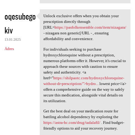
oqesubego
Unlock exclusive offers when you obtain your
Unlock exclusive offers when
prescription directly through
kiv
[URL=
https://pasfolkensemble.com/item/nizagara/
- nizagara non generic[/URL - , ensuring
affordability and convenience.
13.01.2025
Adres
For individuals seeking to purchase
hydroxychloroquine without a prescription,
numerous platforms offer it. However, it's crucial to
approach these sources with caution to ensure
safety and authenticity. <a
href="
https://shilpaotc.com/hydroxychloroquine-
without-dr-prescription/">hydro...
lowest price</a>
offers a comprehensive guide on the way to safely
secure this medication, alongside vital details on
its utilization.
Get the best deal on your medication route for
battling alcohol dependency by exploring the
https://astra-hc.com/drug/tadalafil/
. Find budget-
friendly options to aid your recovery journey.