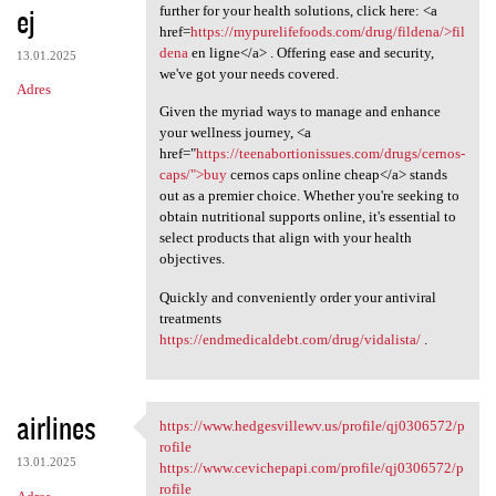
ej
further for your health solutions, click here: <a
href=
https://mypurelifefoods.com/drug/fildena/>fil
dena
en ligne</a> . Offering ease and security,
13.01.2025
we've got your needs covered.
Adres
Given the myriad ways to manage and enhance
your wellness journey, <a
href="
https://teenabortionissues.com/drugs/cernos-
caps/">buy
cernos caps online cheap</a> stands
out as a premier choice. Whether you're seeking to
obtain nutritional supports online, it's essential to
select products that align with your health
objectives.
Quickly and conveniently order your antiviral
treatments
https://endmedicaldebt.com/drug/vidalista/
.
airlines
https://www.hedgesvillewv.us/profile/qj0306572/p
https://www.hedgesvillewv.us
rofile
13.01.2025
https://www.cevichepapi.com/profile/qj0306572/p
rofile