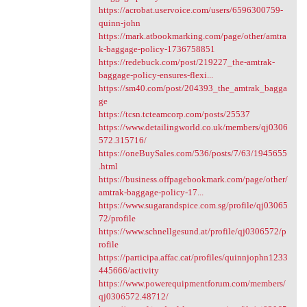
https://acrobat.uservoice.com/users/6596300759-
quinn-john
https://mark.atbookmarking.com/page/other/amtra
k-baggage-policy-1736758851
https://redebuck.com/post/219227_the-amtrak-
baggage-policy-ensures-flexi...
https://sm40.com/post/204393_the_amtrak_bagga
ge
https://tcsn.tcteamcorp.com/posts/25537
https://www.detailingworld.co.uk/members/qj0306
572.315716/
https://oneBuySales.com/536/posts/7/63/1945655
.html
https://business.offpagebookmark.com/page/other/
amtrak-baggage-policy-17...
https://www.sugarandspice.com.sg/profile/qj03065
72/profile
https://www.schnellgesund.at/profile/qj0306572/p
rofile
https://participa.affac.cat/profiles/quinnjophn1233
445666/activity
https://www.powerequipmentforum.com/members/
qj0306572.48712/