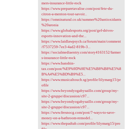
mers-insurance-little-rock
https://www.preparetavalise.com/post/fete-du-
citron-a-menton-tout-savoir...
https://omninatural.co.uk/summer%20antioxidants
%20aronia
https://www.globalesports.org/post/gef-drives-
esports-innovation-and-the...
https://www.laidlawpsych.ca/forum/main/comment
/f7537259-7ee3-4ad2-819b-3...
https://socialmediaentry.com/story4163152/farmer
s-insurance-little-rock
https://www.hanshin-
tax.com/post/%E9%9D%9E%E5%B8%B8%E5%8
B%A4%E5%BD%B9%E5...
https://www.musicaltouch.sg/profile/lilymarg15/pr
ofile
https://www.beyondyogabysaillo.com/group/my-
site-2-gruppe/discussion/c97...
https://www.beyondyogabysaillo.com/group/my-
site-2-gruppe/discussion/c97...
https://www.fresnocg.com/post/7-ways-to-save-
money-on-a-bathroom-remodel...
https://www.thepadtab.com/profile/lilymarg15/pro
file