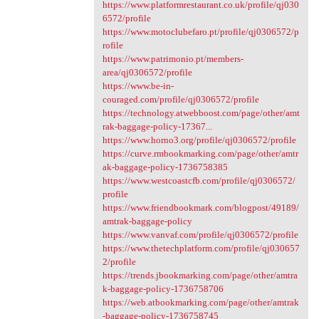
https://www.platformrestaurant.co.uk/profile/qj030
6572/profile
https://www.motoclubefaro.pt/profile/qj0306572/p
rofile
https://www.patrimonio.pt/members-
area/qj0306572/profile
https://www.be-in-
couraged.com/profile/qj0306572/profile
https://technology.atwebboost.com/page/other/amt
rak-baggage-policy-17367...
https://www.horno3.org/profile/qj0306572/profile
https://curve.rmbookmarking.com/page/other/amtr
ak-baggage-policy-1736758385
https://www.westcoastcfb.com/profile/qj0306572/
profile
https://www.friendbookmark.com/blogpost/49189/
amtrak-baggage-policy
https://www.vanvaf.com/profile/qj0306572/profile
https://www.thetechplatform.com/profile/qj030657
2/profile
https://trends.jbookmarking.com/page/other/amtra
k-baggage-policy-1736758706
https://web.atbookmarking.com/page/other/amtrak
-baggage-policy-1736758745