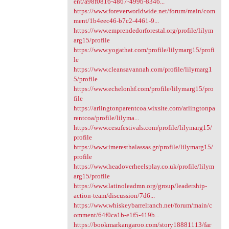
ent/a98f0816-4867-499b-8346...
https://www.foreverworldwide.net/forum/main/com
ment/1b4eec46-b7c2-4461-9...
https://www.emprendedorforestal.org/profile/lilym
arg15/profile
https://www.yogathat.com/profile/lilymarg15/profi
le
https://www.cleansavannah.com/profile/lilymarg1
5/profile
https://www.echelonhf.com/profile/lilymarg15/pro
file
https://arlingtonparentcoa.wixsite.com/arlingtonpa
rentcoa/profile/lilyma...
https://www.cesufestivals.com/profile/lilymarg15/
profile
https://www.imeresthalassas.gr/profile/lilymarg15/
profile
https://www.headoverheelsplay.co.uk/profile/lilym
arg15/profile
https://www.latinoleadmn.org/group/leadership-
action-team/discussion/7d6...
https://www.whiskeybarrelranch.net/forum/main/c
omment/64f0ca1b-e1f5-419b...
https://bookmarkangaroo.com/story18881113/far