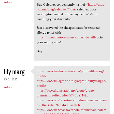
Adres
Buy Celebrex conveniently <a href="
https://astra-
hc.com/drug/celebrex/">best
celebrex price
washington mutual online payments</a> for
handling your discomfort.
Just discovered the cheapest rates for seasonal
allergy relief with
https://nikonphotorecovery.com/sildenafil/
. Get
your supply now!
Buy
lily marg
https://www.truehoneyteas.com/profile/lilymarg15
https://www.truehoneyteas.com
/profile
13.01.2025
https://www.fukagawine.tokyo/profile/lilymarg15/
profile
Adres
https://www.drumstation.mx/group/grupo-
drumstation/discussion/a746ba71-2...
https://www.one12custom.com/forum/main/comme
nt/504545fa-c9ab-443d-aadb-b...
https://www.tranceanswers.com/forum/main/comm