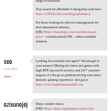
range of solutions.
Your search for affordable Cabergoline ends here:
https://1485triclub.com/drugs/pharmacy/
.
For those looking for effective management for
their rheumatoid arthritis,
[URL=
https://karachigo.com/ventolin-lowest-
price/
- ventolin price[/URL - offers a reliable
solution.
seo
Looking for a reliable slot agent? Alexistogel is
Looking for a reliable slot
your answer! Offering the latest slot games with
13.01.2025
high RTP, top-notch security, and 24/7 customer
support, it’s the go-to platform for big wins and a
Adres
fantastic gaming experience. slot gacor
https://www.highmountainhall.com
ozixunojej
Many wonder what a
Many wonder what a [URL=https
[URL=
https://fpny.org/pharmacy-prices-for-