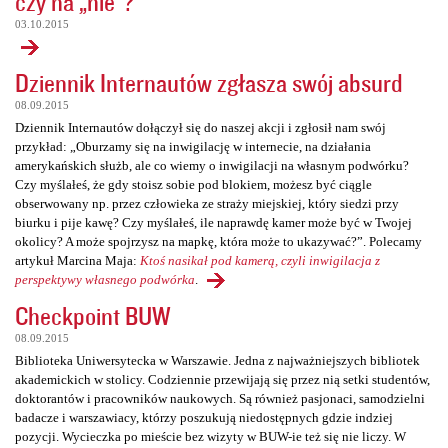
czy na „nie”?
03.10.2015
Dziennik Internautów zgłasza swój absurd
08.09.2015
Dziennik Internautów dołączył się do naszej akcji i zgłosił nam swój
przykład: „Oburzamy się na inwigilację w internecie, na działania
amerykańskich służb, ale co wiemy o inwigilacji na własnym podwórku?
Czy myślałeś, że gdy stoisz sobie pod blokiem, możesz być ciągle
obserwowany np. przez człowieka ze straży miejskiej, który siedzi przy
biurku i pije kawę? Czy myślałeś, ile naprawdę kamer może być w Twojej
okolicy? A może spojrzysz na mapkę, która może to ukazywać?”. Polecamy
artykuł Marcina Maja:
Ktoś nasikał pod kamerą, czyli inwigilacja z
perspektywy własnego podwórka
.
Checkpoint BUW
08.09.2015
Biblioteka Uniwersytecka w Warszawie. Jedna z najważniejszych bibliotek
akademickich w stolicy. Codziennie przewijają się przez nią setki studentów,
doktorantów i pracowników naukowych. Są również pasjonaci, samodzielni
badacze i warszawiacy, którzy poszukują niedostępnych gdzie indziej
pozycji. Wycieczka po mieście bez wizyty w BUW-ie też się nie liczy. W