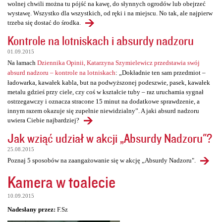
wolnej chwili można tu pójść na kawę, do słynnych ogrodów lub obejrzeć
wystawę. Wszystko dla wszystkich, od ręki i na miejscu. No tak, ale najpierw
trzeba się dostać do środka.
Kontrole na lotniskach i absurdy nadzoru
01.09.2015
Na łamach
Dziennika Opinii, Katarzyna Szymielewicz przedstawia swój
absurd nadzoru – kontrole na lotniskach
: „Dokładnie ten sam przedmiot –
ładowarka, kawałek kabla, but na podwyższonej podeszwie, pasek, kawałek
metalu gdzieś przy ciele, czy coś w kształcie tuby – raz uruchamia sygnał
ostrzegawczy i oznacza stracone 15 minut na dodatkowe sprawdzenie, a
innym razem okazuje się zupełnie niewidzialny”. A jaki absurd nadzoru
uwiera Ciebie najbardziej?
Jak wziąć udział w akcji „Absurdy Nadzoru"?
25.08.2015
Poznaj 5 sposobów na zaangażowanie się w akcję „Absurdy Nadzoru".
Kamera w toalecie
10.09.2015
Nadesłany przez:
F.Sz