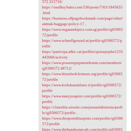
572.315716/
https://oneBuySales.com/536/posts/7/63/1945655
.html
https://business.offpagebookmark.com/page/other/
amtrak-baggage-policy-17...
https://www.sugarandspice.com.sg/profile/qj03065
72/profile
https://www.schnellgesund.at/profile/qj0306572/p
rofile
https://participa.affac.cat/profiles/quinnjophn1233
445666/activity
https://www.powerequipmentforum.com/members/
qj0306572.48712/
https://www.friendsofclermont.org/profile/qj03065
72/profile
https://www.kodokanmilano.it/profile/qj0306572/
profile
https://www.maryjorapini.com/profile/qj0306572/
profile
https://clarrobla.wixsite.com/pensarlahistoria/profi
le/qj0306572/profile...
https://www.thesportsblueprint.com/profile/qj0306
572/profile
https://www.thehandsomecab.com/profile/qj03065