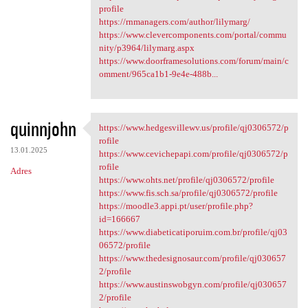
profile
https://rnmanagers.com/author/lilymarg/
https://www.clevercomponents.com/portal/commu
nity/p3964/lilymarg.aspx
https://www.doorframesolutions.com/forum/main/c
omment/965ca1b1-9e4e-488b...
quinnjohn
https://www.hedgesvillewv.us/profile/qj0306572/p
https://www.hedgesvillewv.us
rofile
13.01.2025
https://www.cevichepapi.com/profile/qj0306572/p
rofile
Adres
https://www.ohts.net/profile/qj0306572/profile
https://www.fis.sch.sa/profile/qj0306572/profile
https://moodle3.appi.pt/user/profile.php?
id=166667
https://www.diabeticatiporuim.com.br/profile/qj03
06572/profile
https://www.thedesignosaur.com/profile/qj030657
2/profile
https://www.austinswobgyn.com/profile/qj030657
2/profile