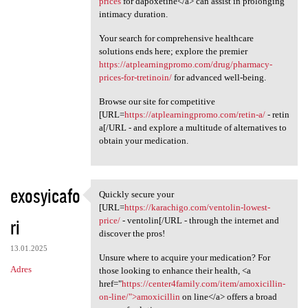
prices
for dapoxetine</a> can assist in prolonging
intimacy duration.
Your search for comprehensive healthcare
solutions ends here; explore the premier
https://atplearningpromo.com/drug/pharmacy-
prices-for-tretinoin/
for advanced well-being.
Browse our site for competitive
[URL=
https://atplearningpromo.com/retin-a/
- retin
a[/URL - and explore a multitude of alternatives to
obtain your medication.
exosyicafo
Quickly secure your
Quickly secure your [URL
[URL=
https://karachigo.com/ventolin-lowest-
ri
price/
- ventolin[/URL - through the internet and
discover the pros!
13.01.2025
Unsure where to acquire your medication? For
Adres
those looking to enhance their health, <a
href="
https://center4family.com/item/amoxicillin-
on-line/">amoxicillin
on line</a> offers a broad