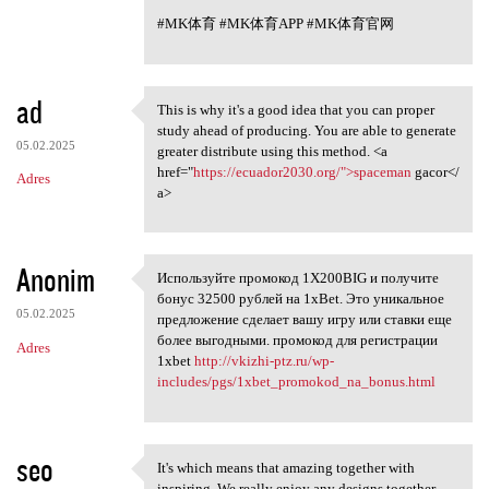
#MK体育 #MK体育APP #MK体育官网
ad
This is why it's a good idea that you can proper
This is why it's a good idea
study ahead of producing. You are able to generate
05.02.2025
greater distribute using this method. <a
href="
https://ecuador2030.org/">spaceman
gacor</
Adres
a>
Anonim
Используйте промокод 1X200BIG и получите
Используйте промокод 1X200BIG
бонус 32500 рублей на 1xBet. Это уникальное
05.02.2025
предложение сделает вашу игру или ставки еще
более выгодными. промокод для регистрации
Adres
1xbet
http://vkizhi-ptz.ru/wp-
includes/pgs/1xbet_promokod_na_bonus.html
seo
It's which means that amazing together with
It's which means that amazing
inspiring. We really enjoy any designs together