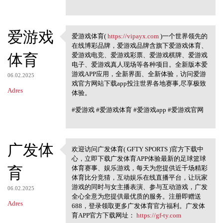
爱游戏
爱游戏体育(
https://vipayx.com
)一个世界领先的
爱游戏体育( https://vipayx.com
在线博彩品牌，爱游戏品牌含旗下爱游戏体育、
体育
爱游戏电竞、爱游戏彩票、爱游戏棋牌、爱游戏
电子、爱游戏真人现场等各种项目。全新版本爱
游戏APP应用，全新界面、全新体验，访问爱游
06.02.2025
戏官方网站下载app投注世界各地赛事,尽享极致
Adres
体验。
#爱游戏 #爱游戏体育 #爱游戏app #爱游戏官网
广发体
欢迎访问广发体育( GFTY SPORTS )官方下载中
欢迎访问广发体育( GFTY SPORTS )
心，立即下载广发体育APP体验最新的足球篮球
官方下载中心
育
体育赛事、娱乐游戏，每天为您提供近千场精彩
体育比分竞猜，互动娱乐在线直播平台，让玩家
游戏的同时与女主播表演、参与互动游戏，广发
06.02.2025
全心全意为您提供最优质的服务。注册即赠送
Adres
688，登录领取更多广发体育官方福利。广发体
育APP官方下载网址：
https://gf-ty.com