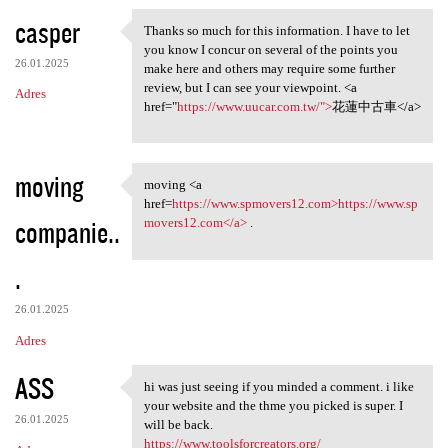
casper
Thanks so much for this information. I have to let
Thanks so much for this
you know I concur on several of the points you
26.01.2025
make here and others may require some further
review, but I can see your viewpoint. <a
Adres
href="
https://www.uucar.com.tw/">
花蓮中古車</a>
moving
moving <a
moving <a href=https://www
href=
https://www.spmovers12.com>https://www.sp
companie..
movers12.com</a>
.
.
26.01.2025
Adres
ASS
hi was just seeing if you minded a comment. i like
hi was just seeing if you
your website and the thme you picked is super. I
26.01.2025
will be back.
https://www.toolsforcreators.org/