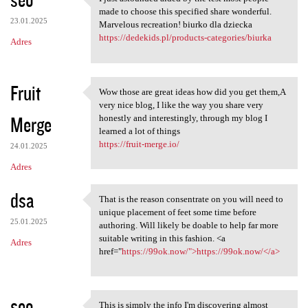
I just astounded aided by the
made to choose this specified share wonderful.
23.01.2025
Marvelous recreation! biurko dla dziecka
https://dedekids.pl/products-categories/biurka
Adres
Fruit
Wow those are great ideas how did you get them,A
Wow those are great ideas how
very nice blog, I like the way you share very
Merge
honestly and interestingly, through my blog I
learned a lot of things
https://fruit-merge.io/
24.01.2025
Adres
dsa
That is the reason consentrate on you will need to
That is the reason
unique placement of feet some time before
25.01.2025
authoring. Will likely be doable to help far more
suitable writing in this fashion. <a
Adres
href="
https://99ok.now/">https://99ok.now/</a>
seo
This is simply the info I'm discovering almost