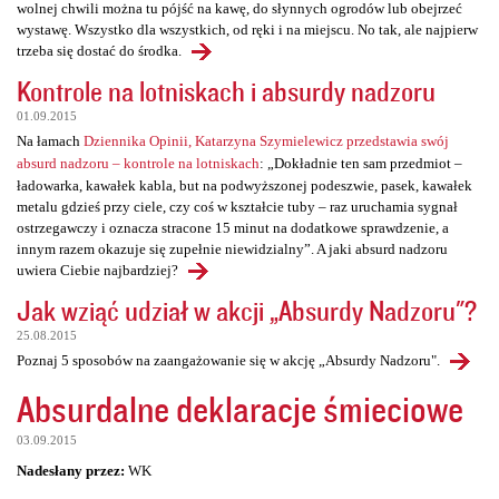
wolnej chwili można tu pójść na kawę, do słynnych ogrodów lub obejrzeć
wystawę. Wszystko dla wszystkich, od ręki i na miejscu. No tak, ale najpierw
trzeba się dostać do środka.
Kontrole na lotniskach i absurdy nadzoru
01.09.2015
Na łamach
Dziennika Opinii, Katarzyna Szymielewicz przedstawia swój
absurd nadzoru – kontrole na lotniskach
: „Dokładnie ten sam przedmiot –
ładowarka, kawałek kabla, but na podwyższonej podeszwie, pasek, kawałek
metalu gdzieś przy ciele, czy coś w kształcie tuby – raz uruchamia sygnał
ostrzegawczy i oznacza stracone 15 minut na dodatkowe sprawdzenie, a
innym razem okazuje się zupełnie niewidzialny”. A jaki absurd nadzoru
uwiera Ciebie najbardziej?
Jak wziąć udział w akcji „Absurdy Nadzoru"?
25.08.2015
Poznaj 5 sposobów na zaangażowanie się w akcję „Absurdy Nadzoru".
Absurdalne deklaracje śmieciowe
03.09.2015
Nadesłany przez:
WK