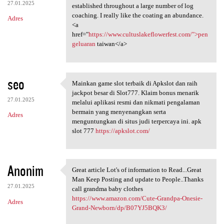
27.01.2025
established throughout a large number of log
coaching. I really like the coating an abundance.
Adres
<a
href="
https://www.cultuslakeflowerfest.com/">pen
geluaran
taiwan</a>
seo
Mainkan game slot terbaik di Apkslot dan raih
Mainkan game slot terbaik di
jackpot besar di Slot777. Klaim bonus menarik
27.01.2025
melalui aplikasi resmi dan nikmati pengalaman
bermain yang menyenangkan serta
Adres
menguntungkan di situs judi terpercaya ini. apk
slot 777
https://apkslot.com/
Anonim
Great article Lot's of information to Read...Great
Great article Lot's of
Man Keep Posting and update to People..Thanks
27.01.2025
call grandma baby clothes
https://www.amazon.com/Cute-Grandpa-Onesie-
Adres
Grand-Newborn/dp/B07YJ5BQK3/