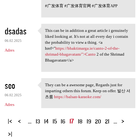
#广发体育 #广发体育官网 #广发体育APP
dsadas
This can be in addition a great article i genuinely
This can be in addition a
liked looking at. It's not at all every day i contain
06.02.2025
the probability to view a thing. <a
href="
https://bhaktimarga.ie/canto-2-of-the-
Adres
shrimad-bhagavatam/">Canto
2 of the Shrimad
Bhagavatam</a>
seo
They can be a awesome page, Regards just for
They can be a awesome page,
imparting others this forum. Keep on offer. 발산 셔
06.02.2025
츠룸
https://balsan-karaoke.com/
Adres
S
…
13
14
15
16
17
18
19
20
21
…
t
r