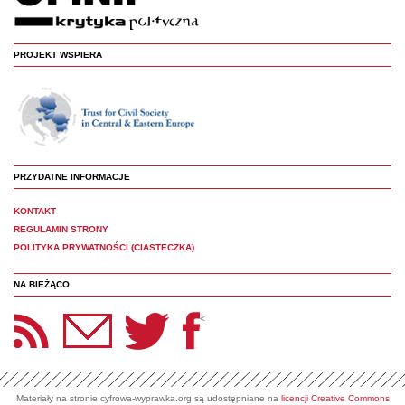
PROJEKT WSPIERA
PRZYDATNE INFORMACJE
KONTAKT
REGULAMIN STRONY
POLITYKA PRYWATNOŚCI (CIASTECZKA)
NA BIEŻĄCO
etter Panoptyka
Twitter
Facebook
<
Materiały na stronie cyfrowa-wyprawka.org są udostępniane na
licencji Creative Commons