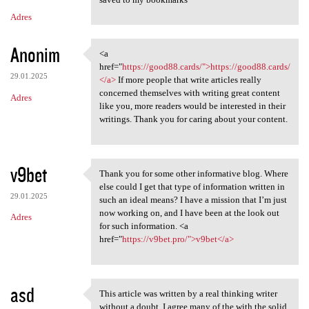
Adres
Anonim
<a
<a href="https://good88.cards
href="
https://good88.cards/">https://good88.cards/
29.01.2025
</a>
If more people that write articles really
concerned themselves with writing great content
Adres
like you, more readers would be interested in their
writings. Thank you for caring about your content.
v9bet
Thank you for some other informative blog. Where
Thank you for some other
else could I get that type of information written in
29.01.2025
such an ideal means? I have a mission that I’m just
now working on, and I have been at the look out
Adres
for such information. <a
href="
https://v9bet.pro/">v9bet</a>
asd
This article was written by a real thinking writer
This article was written by a
without a doubt. I agree many of the with the solid