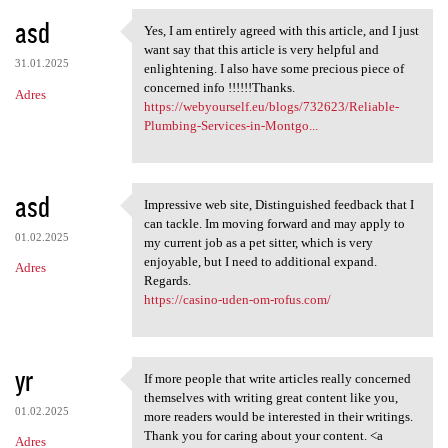
asd
Yes, I am entirely agreed with this article, and I just
Yes, I am entirely agreed
want say that this article is very helpful and
31.01.2025
enlightening. I also have some precious piece of
concerned info !!!!!!Thanks.
Adres
https://webyourself.eu/blogs/732623/Reliable-
Plumbing-Services-in-Montgo...
asd
Impressive web site, Distinguished feedback that I
Impressive web site,
can tackle. Im moving forward and may apply to
01.02.2025
my current job as a pet sitter, which is very
enjoyable, but I need to additional expand.
Adres
Regards.
https://casino-uden-om-rofus.com/
yr
If more people that write articles really concerned
If more people that write
themselves with writing great content like you,
01.02.2025
more readers would be interested in their writings.
Thank you for caring about your content. <a
Adres