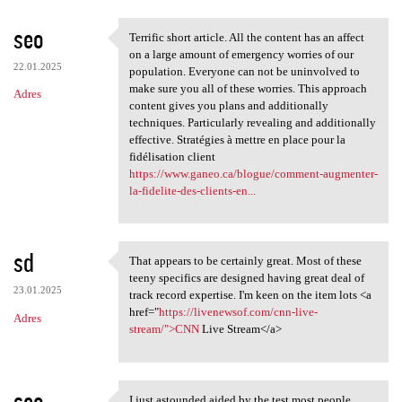
seo
Terrific short article. All the content has an affect
Terrific short article. All
on a large amount of emergency worries of our
22.01.2025
population. Everyone can not be uninvolved to
make sure you all of these worries. This approach
Adres
content gives you plans and additionally
techniques. Particularly revealing and additionally
effective. Stratégies à mettre en place pour la
fidélisation client
https://www.ganeo.ca/blogue/comment-augmenter-
la-fidelite-des-clients-en...
sd
That appears to be certainly great. Most of these
That appears to be certainly
teeny specifics are designed having great deal of
23.01.2025
track record expertise. I'm keen on the item lots <a
href="
https://livenewsof.com/cnn-live-
Adres
stream/">CNN
Live Stream</a>
seo
I just astounded aided by the test most people