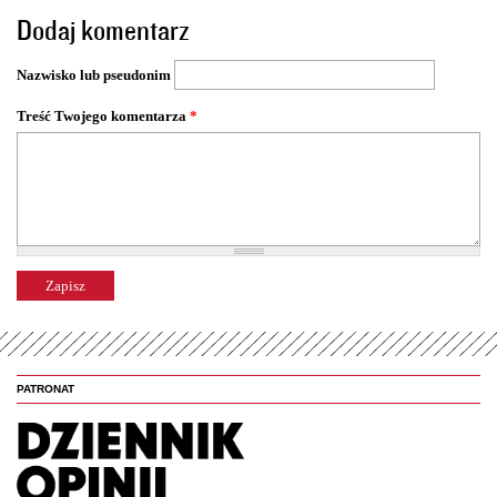
o
Dodaj komentarz
n
y
Nazwisko lub pseudonim
Treść Twojego komentarza
*
PATRONAT