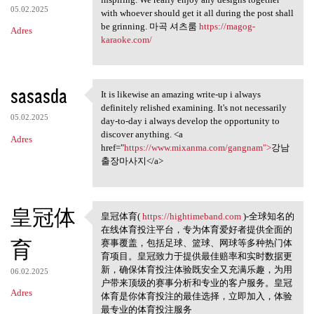
05.02.2025
with whoever should get it all during the post shall
be grinning. 마곡 셔츠룸
https://magog-
Adres
karaoke.com/
sasasda
It is likewise an amazing write-up i always
It is likewise an amazing
definitely relished examining. It's not necessarily
05.02.2025
day-to-day i always develop the opportunity to
discover anything. <a
Adres
href="
https://www.mixanma.com/gangnam">
강남
출장마사지</a>
皇冠体
皇冠体育(
https://hightimeband.com
)-全球知名的
皇冠体育( https://hightimeband
在线体育投注平台，专为体育爱好者提供全面的
育
赛事覆盖，包括足球、篮球、网球等多种热门体
育项目。皇冠致力于提供最佳赔率和实时数据更
新，确保体育投注体验既安全又充满乐趣，为用
06.02.2025
户带来顶级的赛事分析和专业的客户服务。皇冠
Adres
体育是你体育投注的最佳选择，立即加入，体验
最专业的体育投注服务