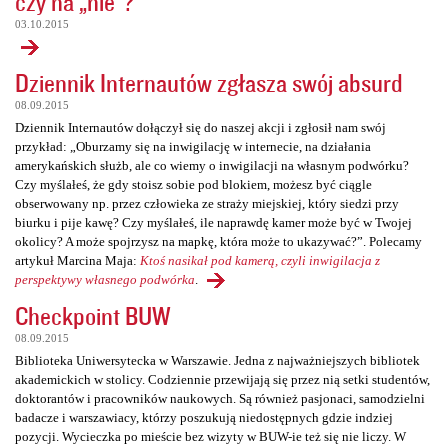
czy na „nie”?
03.10.2015
Dziennik Internautów zgłasza swój absurd
08.09.2015
Dziennik Internautów dołączył się do naszej akcji i zgłosił nam swój
przykład: „Oburzamy się na inwigilację w internecie, na działania
amerykańskich służb, ale co wiemy o inwigilacji na własnym podwórku?
Czy myślałeś, że gdy stoisz sobie pod blokiem, możesz być ciągle
obserwowany np. przez człowieka ze straży miejskiej, który siedzi przy
biurku i pije kawę? Czy myślałeś, ile naprawdę kamer może być w Twojej
okolicy? A może spojrzysz na mapkę, która może to ukazywać?”. Polecamy
artykuł Marcina Maja:
Ktoś nasikał pod kamerą, czyli inwigilacja z
perspektywy własnego podwórka
.
Checkpoint BUW
08.09.2015
Biblioteka Uniwersytecka w Warszawie. Jedna z najważniejszych bibliotek
akademickich w stolicy. Codziennie przewijają się przez nią setki studentów,
doktorantów i pracowników naukowych. Są również pasjonaci, samodzielni
badacze i warszawiacy, którzy poszukują niedostępnych gdzie indziej
pozycji. Wycieczka po mieście bez wizyty w BUW-ie też się nie liczy. W