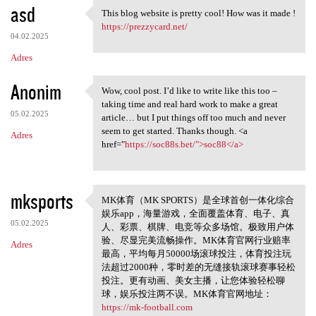
asd
This blog website is pretty cool! How was it made !
This blog website is pretty
https://prezzycard.net/
04.02.2025
Adres
Anonim
Wow, cool post. I’d like to write like this too –
Wow, cool post. I’d like to
taking time and real hard work to make a great
05.02.2025
article… but I put things off too much and never
seem to get started. Thanks though. <a
Adres
href="
https://soc88s.bet/">soc88</a>
mksports
MK体育（MK SPORTS）是全球首创一体化综合
MK体育（MK SPORTS
娱乐app，海量游戏，全面覆盖体育、电子、真
05.02.2025
人、彩票、棋牌、电竞等众多场馆。极致用户体
验、尽显完美流畅操作。MK体育官网行业赔率
Adres
最高，平均每月50000场滚球投注，体育投注玩
法超过2000种，零时差的无缝接轨滚球赛事轻松
投注。更有动画、美女主播，让您体验轻松聊
球，娱乐投注两不误。MK体育官网地址：
https://mk-football.com