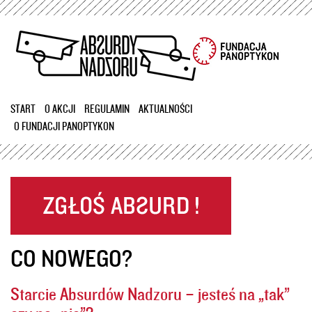
Przejdź
do
treści
START
O AKCJI
REGULAMIN
AKTUALNOŚCI
O FUNDACJI PANOPTYKON
CO NOWEGO?
Starcie Absurdów Nadzoru – jesteś na „tak”