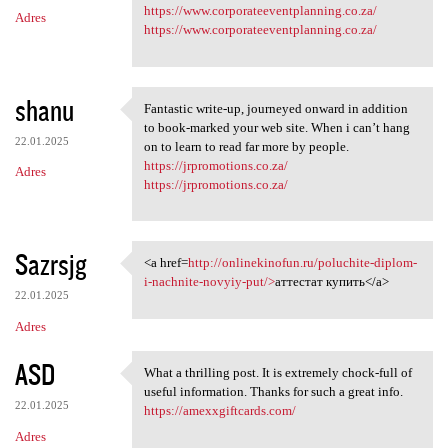
m
https://www.corporateeventplanning.co.za/
Adres
e
https://www.corporateeventplanning.co.za/
n
t
shanu
a
Fantastic write-up, journeyed onward in addition
Fantastic write-up, journeyed
to book-marked your web site. When i can’t hang
r
22.01.2025
on to learn to read far more by people.
z
https://jrpromotions.co.za/
Adres
https://jrpromotions.co.za/
e
Sazrsjg
<a href=
http://onlinekinofun.ru/poluchite-diplom-
<a href=http://onlinekinofun
i-nachnite-novyiy-put/>
аттестат купить</a>
22.01.2025
Adres
ASD
What a thrilling post. It is extremely chock-full of
What a thrilling post. It is
useful information. Thanks for such a great info.
22.01.2025
https://amexxgiftcards.com/
Adres