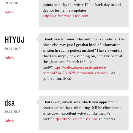
29.01.2025
points made by the writer. I’ll be back day in and
day for further new updates.
Adres
https://giftcardmall-usa.com
HTYUJ
Thank you for some other informative website. The
Thank you for some other
place else may just I get that kind of information
30.01.2025
written in such a perfect method? I have a venture
that I am simply now running on, and I’ve been at
Adres
the glance out for such info. <a
href="
https://collezionecasa.it/carta-da-
parati/4214-781625-fotomurale-elephan...
da
parati animali</a>
dsa
That is why advertising which you appropriate
That is why advertising which
search earlier than submitting. It'll be effortless to
30.01.2025
write down excellent write-up like that. <a
href="
https://tube-galore.us">tube
galore</a>
Adres