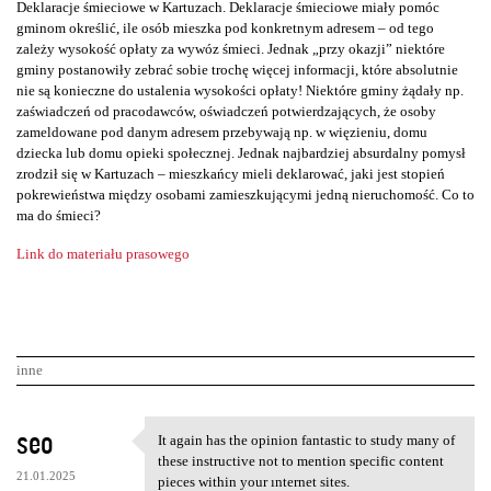
Deklaracje śmieciowe w Kartuzach. Deklaracje śmieciowe miały pomóc
gminom określić, ile osób mieszka pod konkretnym adresem – od tego
zależy wysokość opłaty za wywóz śmieci. Jednak „przy okazji” niektóre
gminy postanowiły zebrać sobie trochę więcej informacji, które absolutnie
nie są konieczne do ustalenia wysokości opłaty! Niektóre gminy żądały np.
zaświadczeń od pracodawców, oświadczeń potwierdzających, że osoby
zameldowane pod danym adresem przebywają np. w więzieniu, domu
dziecka lub domu opieki społecznej. Jednak najbardziej absurdalny pomysł
zrodził się w Kartuzach – mieszkańcy mieli deklarować, jaki jest stopień
pokrewieństwa między osobami zamieszkującymi jedną nieruchomość. Co to
ma do śmieci?
Link do materiału prasowego
inne
K
seo
It again has the opinion fantastic to study many of
It again has the opinion
o
these instructive not to mention specific content
21.01.2025
pieces within your ınternet sites.