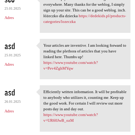
This is simply the info I'm
everywhere. Many thanks for the weblog, I simply
25.01.2025
sign up your site. This can be a good weblog. inch.
łóżeczko dla dziecka
https://dedekids.pl/products-
Adres
categories/lozeczka
asd
Your articles are inventive. I am looking forward to
Your articles are inventive.
reading the plethora of articles that you have
25.01.2025
linked here. Thumbs up!
https://www.youtube.com/watch?
Adres
v=Pev4ZghMYqw
asd
Efficiently written information. It will be profitable
Efficiently written
to anybody who utilizes it, counting me. Keep up
26.01.2025
the good work. For certain I will review out more
posts day in and day out.
Adres
https://www.youtube.com/watch?
v=UR60JwB_ozM