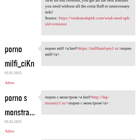
APK for old versions, you get all the best features
you need without all the extra fluff or unnecessary
info!
Source:
https://winkmodapkk.com/wink-mod-apk-
old-versions/
porno
порно milf <a href=
https://milfland-pro1.ru>
порно
порно milf <a href=https:/
milf</a> .
milfi_ciKn
03.02.2025
Adres
porno s
порно с монстром <a href=
http://fap-
порно с монстром <a href=http
monstry1.ru/>
порно с монстром</a> .
monstra...
03.02.2025
Adres