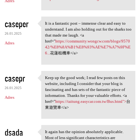
Adres
caseper
It is a fantastic post – immense clear and easy to
It is a fantastic post –
understand. I am also holding out for the sharks too
26.01.2025
that made me laugh. <a
href="
https://community.wongcw.com/blogs/9570
Adres
42/%E8%8A%B1%E8%93%AE%E7%A7%9F%E
6...
花蓮租機車</a>
casepr
Keep up the good work; I read few posts on this
Keep up the good work; I read
website, including I consider that your blog is
26.01.2025
fascinating and has sets of the fantastic piece of
information. Thanks for your valuable efforts. <a
Adres
href="
https://taitung.easycar.com.tw/Bus.html">
台
東遊覽車</a>
dsada
It again has the opinion absolutely applicable.
It again has the opinion
Most of less significant characteristics are