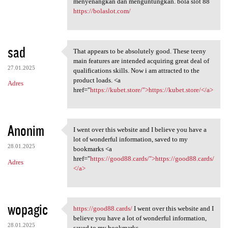
menyenangkan dan menguntungkan. bola slot 88
https://bolaslot.com/
sad
That appears to be absolutely good. These teeny
That appears to be absolutely
main features are intended acquiring great deal of
27.01.2025
qualifications skills. Now i am attracted to the
product loads. <a
Adres
href="
https://kubet.store/">https://kubet.store/</a>
Anonim
I went over this website and I believe you have a
I went over this website
lot of wonderful information, saved to my
28.01.2025
bookmarks <a
href="
https://good88.cards/">https://good88.cards/
Adres
</a>
wopagic
https://good88.cards/
I went over this website and I
https://good88.cards/ I went
believe you have a lot of wonderful information,
28.01.2025
saved to my bookmarks