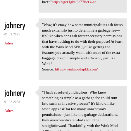
href="
https://get.lgbt/">77bet</a>
johnery
"Wow, it's crazy how some municipalities ask for so
"Wow, it's crazy how some
much extra info just to determine a garbage fee—
01.02.2025
it's like when apps ask for unnecessary permissions
that have nothing to do with their purpose! At least
Adres
with the Wink Mod APK, you're getting the
features you actually want, with none of the extra
baggage. Keep it simple and efficient, just like
Wink!
Source:
https://winkmodapkk.com/
johnery
"That's absolutely ridiculous! Who knew
"That's absolutely ridiculous
something as simple as a garbage fee could turn
01.02.2025
into such an invasive process? It's kind of like
when apps ask for too many unnecessary
Adres
permissions—just like the garbage declarations,
they overcomplicate what should be
straightforward. Thankfully, with the Wink Mod