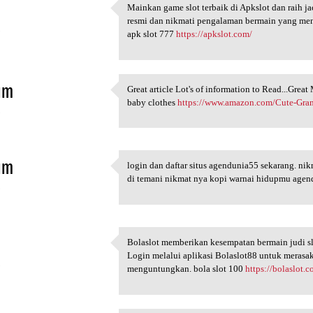
Mainkan game slot terbaik di Apkslot dan raih j
Mainkan game slot terbaik di
resmi dan nikmati pengalaman bermain yang meny
5
apk slot 777
https://apkslot.com/
im
Great article Lot's of information to Read...Gre
Great article Lot's of
baby clothes
https://www.amazon.com/Cute-Gr
5
im
login dan daftar situs agendunia55 sekarang. ni
login dan daftar situs
di temani nikmat nya kopi warnai hidupmu age
5
Bolaslot memberikan kesempatan bermain judi sl
Bolaslot memberikan
Login melalui aplikasi Bolaslot88 untuk meras
5
menguntungkan. bola slot 100
https://bolaslot.