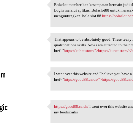
Bolaslot memberikan kesempatan bermain judi sl
Bolaslot memberikan
Login melalui aplikasi Bolaslot88 untuk meras
5
menguntungkan. bola slot 88
https://bolaslot.co
That appears to be absolutely good. These teeny m
That appears to be absolutely
qualifications skills. Now i am attracted to the p
5
href="
https://kubet.store/">https://kubet.store/</
im
I went over this website and I believe you have 
I went over this website
href="
https://good88.cards/">https://good88.car
5
gic
https://good88.cards/
I went over this website an
https://good88.cards/ I went
my bookmarks
5