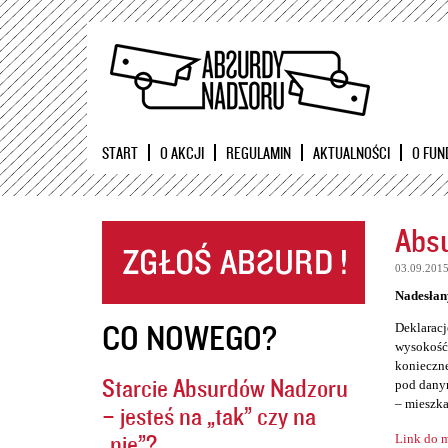
START
O AKCJI
REGULAMIN
AKTUALNOŚCI
O FUN
Absu
03.09.201
Nadesłan
CO NOWEGO?
Deklaracj
wysokość 
konieczne
Starcie Absurdów Nadzoru
pod danym
– mieszka
– jesteś na „tak” czy na
„nie”?
Link do m