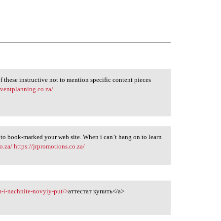
f these instructive not to mention specific content pieces
eventplanning.co.za/
 to book-marked your web site. When i can’t hang on to learn
o.za/
https://jrpromotions.co.za/
m-i-nachnite-novyiy-put/>
аттестат купить</a>