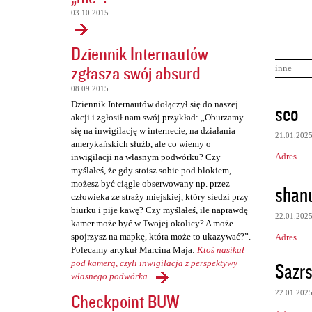
03.10.2015
Dziennik Internautów
zgłasza swój absurd
inne
08.09.2015
K
Dziennik Internautów dołączył się do naszej
seo
akcji i zgłosił nam swój przykład: „Oburzamy
o
się na inwigilację w internecie, na działania
21.01.202
m
amerykańskich służb, ale co wiemy o
Adres
inwigilacji na własnym podwórku? Czy
e
myślałeś, że gdy stoisz sobie pod blokiem,
n
możesz być ciągle obserwowany np. przez
shan
człowieka ze straży miejskiej, który siedzi przy
t
biurku i pije kawę? Czy myślałeś, ile naprawdę
a
22.01.202
kamer może być w Twojej okolicy? A może
r
spojrzysz na mapkę, która może to ukazywać?”.
Adres
Polecamy artykuł Marcina Maja:
Ktoś nasikał
z
Sazrs
pod kamerą, czyli inwigilacja z perspektywy
e
własnego podwórka
.
22.01.202
Checkpoint BUW