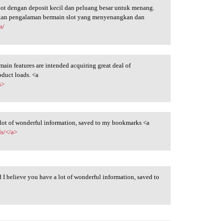
ot dengan deposit kecil dan peluang besar untuk menang.
akan pengalaman bermain slot yang menyenangkan dan
m/
ain features are intended acquiring great deal of
roduct loads. <a
a>
a lot of wonderful information, saved to my bookmarks <a
ds/</a>
d I believe you have a lot of wonderful information, saved to