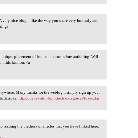
 very nice blog, I like the way you share very honestly and
things
o unique placement of feet some time before authoring. Will
in this fashion. <a
verywhere. Many thanks for the weblog, I simply sign up your
dla dziecka
https://dedekids.pl/products-categories/lozeczka
to reading the plethora of articles that you have linked here.
Yqw