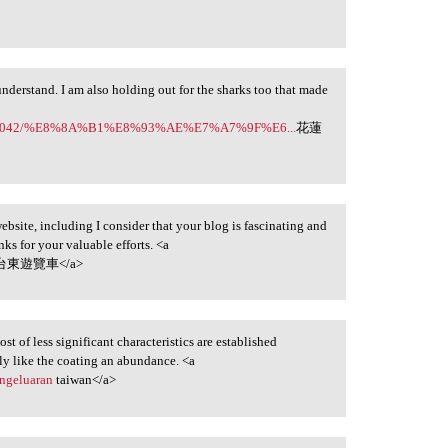
 understand. I am also holding out for the sharks too that made
gs/957042/%E8%8A%B1%E8%93%AE%E7%A7%9F%E6...
花蓮
ebsite, including I consider that your blog is fascinating and
nks for your valuable efforts. <a
台東遊覽車</a>
st of less significant characteristics are established
lly like the coating an abundance. <a
engeluaran
taiwan</a>