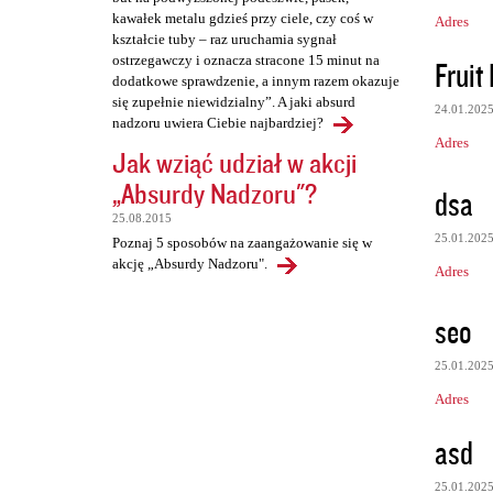
kawałek metalu gdzieś przy ciele, czy coś w
Adres
kształcie tuby – raz uruchamia sygnał
ostrzegawczy i oznacza stracone 15 minut na
Fruit
dodatkowe sprawdzenie, a innym razem okazuje
się zupełnie niewidzialny”. A jaki absurd
24.01.202
nadzoru uwiera Ciebie najbardziej?
Adres
Jak wziąć udział w akcji
„Absurdy Nadzoru"?
dsa
25.08.2015
25.01.202
Poznaj 5 sposobów na zaangażowanie się w
akcję „Absurdy Nadzoru".
Adres
seo
25.01.202
Adres
asd
25.01.202