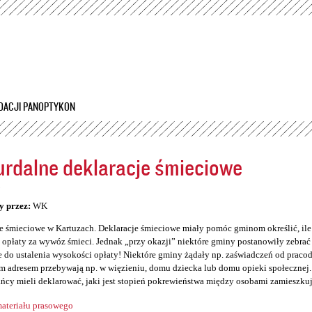
Przejdź
do
treści
DACJI PANOPTYKON
rdalne deklaracje śmieciowe
5
y przez:
WK
e śmieciowe w Kartuzach. Deklaracje śmieciowe miały pomóc gminom określić, il
opłaty za wywóz śmieci. Jednak „przy okazji” niektóre gminy postanowiły zebrać so
 do ustalenia wysokości opłaty! Niektóre gminy żądały np. zaświadczeń od prac
 adresem przebywają np. w więzieniu, domu dziecka lub domu opieki społecznej. 
ńcy mieli deklarować, jaki jest stopień pokrewieństwa między osobami zamieszku
ateriału prasowego