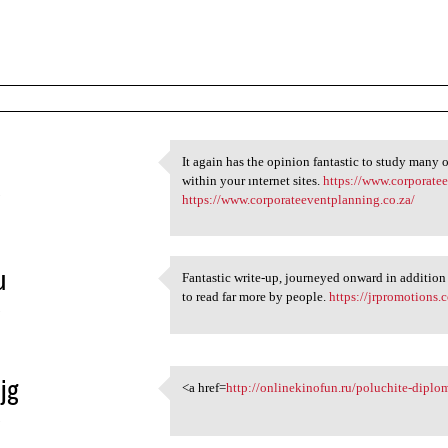
It again has the opinion fantastic to study many o
It again has the opinion
within your ınternet sites.
https://www.corporate
5
https://www.corporateeventplanning.co.za/
u
Fantastic write-up, journeyed onward in addition
Fantastic write-up, journeyed
to read far more by people.
https://jrpromotions.c
5
jg
<a href=
http://onlinekinofun.ru/poluchite-diplo
<a href=http://onlinekinofun
5