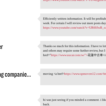
Efficiently written information. It will be profi
Efficiently written
work. For certain I will review out more posts day
5
https://www.youtube.com/watch?v=UR60JwB_
er
Thanks so much for this information. I have to l
Thanks so much for this
and others may require some further review, but I
5
href="
https://www.uucar.com.tw/">
花蓮中古車</
g companie...
moving <a href=
https://www.spmovers12.com>h
moving <a href=https://www
5
hi was just seeing if you minded a comment. i lik
hi was just seeing if you
back.