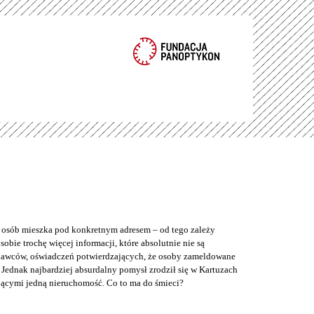
e osób mieszka pod konkretnym adresem – od tego zależy
bie trochę więcej informacji, które absolutnie nie są
odawców, oświadczeń potwierdzających, że osoby zameldowane
Jednak najbardziej absurdalny pomysł zrodził się w Kartuzach
jącymi jedną nieruchomość. Co to ma do śmieci?