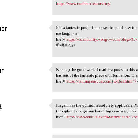
5
https://www.toolsforcreators.org/
per
It is a fantastic post – immense clear and easy to
It is a fantastic post –
me laugh. <a
5
href="
https://community.wongcw.com/blo
租機車</a>
pr
Keep up the good work; I read few posts on this w
Keep up the good work; I read
has sets of the fantastic piece of information. Tha
5
href="
https://taitung.easycar.com.tw/Bus.html">
a
It again has the opinion absolutely applicable. Mo
It again has the opinion
throughout a large number of log coaching. I rea
5
href="
https://www.cultuslakeflowerfest.com/">p