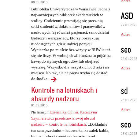
Adres
08.09.2015
Biblioteka Uniwersytecka w Warszawie. Jedna z
ASD
najważniejszych bibliotek akademickich w
stolicy. Codziennie przewijają się przez nią
22.01.202
setki studentów, doktorantów i pracowników
naukowych. Są również pasjonaci, samodzielni
Adres
badacze i warszawiacy, którzy poszukują
niedostępnych gdzie indziej pozycji.
seo
Wycieczka po mieście bez wizyty w BUW-ie też
się nie liczy. W wolnej chwili można tu pójść na
22.01.202
kawę, do słynnych ogrodów lub obejrzeć
wystawę. Wszystko dla wszystkich, od ręki i na
Adres
miejscu. No tak, ale najpierw trzeba się dostać
do środka.
sd
Kontrole na lotniskach i
absurdy nadzoru
23.01.202
01.09.2015
Adres
Na łamach
Dziennika Opinii, Katarzyna
Szymielewicz przedstawia swój absurd
seo
nadzoru – kontrole na lotniskach
: „Dokładnie
ten sam przedmiot – ładowarka, kawałek kabla,
23.01.202
but na podwyższonej podeszwie, pasek,