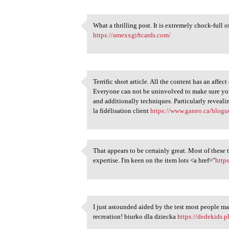
What a thrilling post. It is extremely chock-full o
What a thrilling post. It is
https://amexxgiftcards.com/
5
Terrific short article. All the content has an aff
Terrific short article. All
Everyone can not be uninvolved to make sure you 
5
and additionally techniques. Particularly revealin
la fidélisation client
https://www.ganeo.ca/blogue
That appears to be certainly great. Most of these 
That appears to be certainly
expertise. I'm keen on the item lots <a href="
http
5
I just astounded aided by the test most people m
I just astounded aided by the
recreation! biurko dla dziecka
https://dedekids.p
5