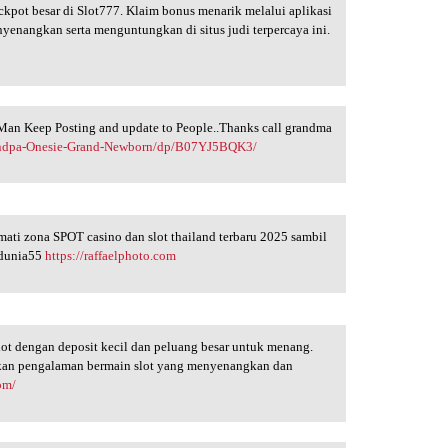
ackpot besar di Slot777. Klaim bonus menarik melalui aplikasi
enangkan serta menguntungkan di situs judi terpercaya ini.
at Man Keep Posting and update to People..Thanks call grandma
andpa-Onesie-Grand-Newborn/dp/B07YJ5BQK3/
kmati zona SPOT casino dan slot thailand terbaru 2025 sambil
ndunia55
https://raffaelphoto.com
ot dengan deposit kecil dan peluang besar untuk menang.
akan pengalaman bermain slot yang menyenangkan dan
com/