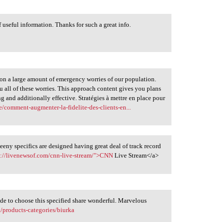
f useful information. Thanks for such a great info.
ect on a large amount of emergency worries of our population.
all of these worries. This approach content gives you plans
g and additionally effective. Stratégies à mettre en place pour
/comment-augmenter-la-fidelite-des-clients-en...
teeny specifics are designed having great deal of track record
s://livenewsof.com/cnn-live-stream/">CNN
Live Stream</a>
ade to choose this specified share wonderful. Marvelous
l/products-categories/biurka