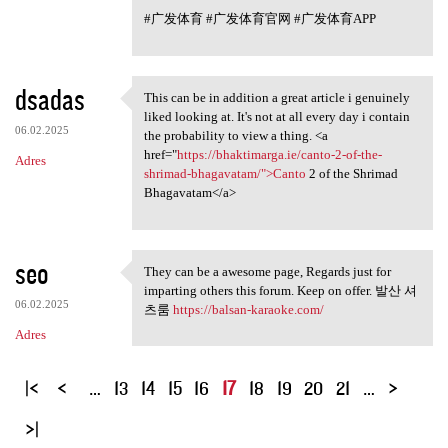
#广发体育 #广发体育官网 #广发体育APP
dsadas
This can be in addition a great article i genuinely
This can be in addition a
liked looking at. It's not at all every day i contain
06.02.2025
the probability to view a thing. <a
href="
https://bhaktimarga.ie/canto-2-of-the-
Adres
shrimad-bhagavatam/">Canto
2 of the Shrimad
Bhagavatam</a>
seo
They can be a awesome page, Regards just for
They can be a awesome page,
imparting others this forum. Keep on offer. 발산 셔
06.02.2025
츠룸
https://balsan-karaoke.com/
Adres
S
…
13
14
15
16
17
18
19
20
21
…
t
r