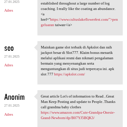
27.01.2025
established throughout a large number of log
coaching. I really like the coating an abundance.
Adres
<a
href="
https://www.cultuslakeflowerfest.com/">pen
geluaran
taiwan</a>
seo
Mainkan game slot terbaik di Apkslot dan raih
Mainkan game slot terbaik di
jackpot besar di Slot777. Klaim bonus menarik
27.01.2025
melalui aplikasi resmi dan nikmati pengalaman
bermain yang menyenangkan serta
Adres
menguntungkan di situs judi terpercaya ini. apk
slot 777
https://apkslot.com/
Anonim
Great article Lot's of information to Read...Great
Great article Lot's of
Man Keep Posting and update to People..Thanks
27.01.2025
call grandma baby clothes
https://www.amazon.com/Cute-Grandpa-Onesie-
Adres
Grand-Newborn/dp/B07YJ5BQK3/