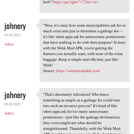
href="
https://get.lgbt/">77bet</a>
johnery
"Wow, it's crazy how some municipalities ask for so
"Wow, it's crazy how some
much extra info just to determine a garbage fee—
01.02.2025
it's like when apps ask for unnecessary permissions
that have nothing to do with their purpose! At least
Adres
with the Wink Mod APK, you're getting the
features you actually want, with none of the extra
baggage. Keep it simple and efficient, just like
Wink!
Source:
https://winkmodapkk.com/
johnery
"That's absolutely ridiculous! Who knew
"That's absolutely ridiculous
something as simple as a garbage fee could turn
01.02.2025
into such an invasive process? It's kind of like
when apps ask for too many unnecessary
Adres
permissions—just like the garbage declarations,
they overcomplicate what should be
straightforward. Thankfully, with the Wink Mod