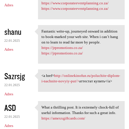
m
https://www.corporateeventplanning.co.za/
Adres
e
https://www.corporateeventplanning.co.za/
n
t
shanu
a
Fantastic write-up, journeyed onward in addition
Fantastic write-up, journeyed
to book-marked your web site. When i can’t hang
r
22.01.2025
on to learn to read far more by people.
z
https://jrpromotions.co.za/
Adres
https://jrpromotions.co.za/
e
Sazrsjg
<a href=
http://onlinekinofun.ru/poluchite-diplom-
<a href=http://onlinekinofun
i-nachnite-novyiy-put/>
аттестат купить</a>
22.01.2025
Adres
ASD
What a thrilling post. It is extremely chock-full of
What a thrilling post. It is
useful information. Thanks for such a great info.
22.01.2025
https://amexxgiftcards.com/
Adres