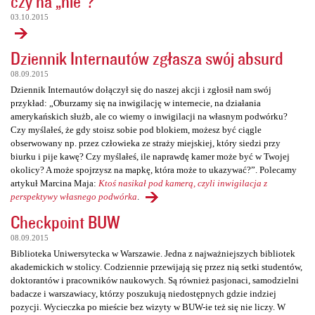
czy na „nie”?
03.10.2015
Dziennik Internautów zgłasza swój absurd
08.09.2015
Dziennik Internautów dołączył się do naszej akcji i zgłosił nam swój
przykład: „Oburzamy się na inwigilację w internecie, na działania
amerykańskich służb, ale co wiemy o inwigilacji na własnym podwórku?
Czy myślałeś, że gdy stoisz sobie pod blokiem, możesz być ciągle
obserwowany np. przez człowieka ze straży miejskiej, który siedzi przy
biurku i pije kawę? Czy myślałeś, ile naprawdę kamer może być w Twojej
okolicy? A może spojrzysz na mapkę, która może to ukazywać?”. Polecamy
artykuł Marcina Maja:
Ktoś nasikał pod kamerą, czyli inwigilacja z
perspektywy własnego podwórka
.
Checkpoint BUW
08.09.2015
Biblioteka Uniwersytecka w Warszawie. Jedna z najważniejszych bibliotek
akademickich w stolicy. Codziennie przewijają się przez nią setki studentów,
doktorantów i pracowników naukowych. Są również pasjonaci, samodzielni
badacze i warszawiacy, którzy poszukują niedostępnych gdzie indziej
pozycji. Wycieczka po mieście bez wizyty w BUW-ie też się nie liczy. W