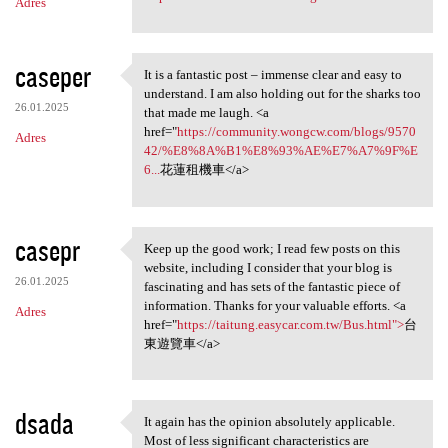
Adres
caseper
It is a fantastic post – immense clear and easy to
It is a fantastic post –
understand. I am also holding out for the sharks too
26.01.2025
that made me laugh. <a
href="
https://community.wongcw.com/blogs/9570
Adres
42/%E8%8A%B1%E8%93%AE%E7%A7%9F%E
6...
花蓮租機車</a>
casepr
Keep up the good work; I read few posts on this
Keep up the good work; I read
website, including I consider that your blog is
26.01.2025
fascinating and has sets of the fantastic piece of
information. Thanks for your valuable efforts. <a
Adres
href="
https://taitung.easycar.com.tw/Bus.html">
台
東遊覽車</a>
dsada
It again has the opinion absolutely applicable.
It again has the opinion
Most of less significant characteristics are