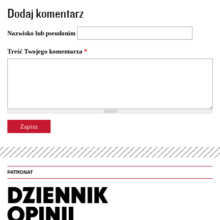
o
Dodaj komentarz
n
y
Nazwisko lub pseudonim
Treść Twojego komentarza
*
PATRONAT