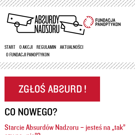
Przejdź
do
treści
START
O AKCJI
REGULAMIN
AKTUALNOŚCI
O FUNDACJI PANOPTYKON
CO NOWEGO?
Starcie Absurdów Nadzoru – jesteś na „tak”