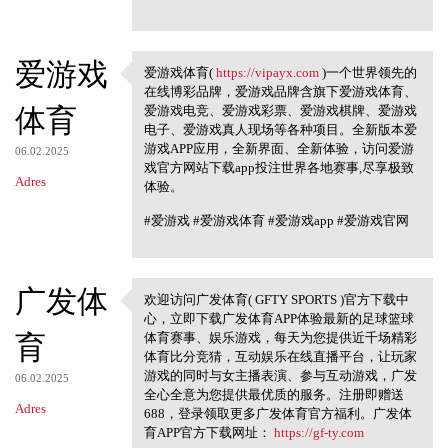
爱游戏
爱游戏体育(
https://vipayx.com
)一个世界领先的
爱游戏体育( https://vipayx.com
在线博彩品牌，爱游戏品牌含旗下爱游戏体育、
体育
爱游戏电竞、爱游戏彩票、爱游戏棋牌、爱游戏
电子、爱游戏真人现场等各种项目。全新版本爱
游戏APP应用，全新界面、全新体验，访问爱游
06.02.2025
戏官方网站下载app投注世界各地赛事,尽享极致
Adres
体验。
#爱游戏 #爱游戏体育 #爱游戏app #爱游戏官网
广发体
欢迎访问广发体育( GFTY SPORTS )官方下载中
欢迎访问广发体育( GFTY SPORTS )
心，立即下载广发体育APP体验最新的足球篮球
官方下载中心
育
体育赛事、娱乐游戏，每天为您提供近千场精彩
体育比分竞猜，互动娱乐在线直播平台，让玩家
游戏的同时与女主播表演、参与互动游戏，广发
06.02.2025
全心全意为您提供最优质的服务。注册即赠送
Adres
688，登录领取更多广发体育官方福利。广发体
育APP官方下载网址：
https://gf-ty.com