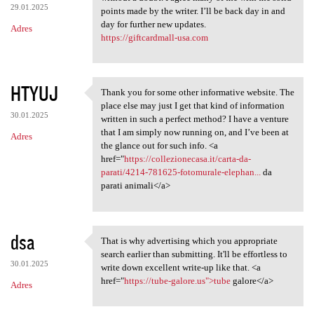
29.01.2025
points made by the writer. I’ll be back day in and
day for further new updates.
Adres
https://giftcardmall-usa.com
HTYUJ
Thank you for some other informative website. The
Thank you for some other
place else may just I get that kind of information
30.01.2025
written in such a perfect method? I have a venture
that I am simply now running on, and I’ve been at
Adres
the glance out for such info. <a
href="
https://collezionecasa.it/carta-da-
parati/4214-781625-fotomurale-elephan...
da
parati animali</a>
dsa
That is why advertising which you appropriate
That is why advertising which
search earlier than submitting. It'll be effortless to
30.01.2025
write down excellent write-up like that. <a
href="
https://tube-galore.us">tube
galore</a>
Adres