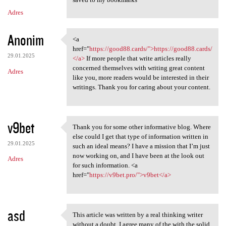
Adres
Anonim
<a
<a href="https://good88.cards
href="
https://good88.cards/">https://good88.cards/
29.01.2025
</a>
If more people that write articles really
concerned themselves with writing great content
Adres
like you, more readers would be interested in their
writings. Thank you for caring about your content.
v9bet
Thank you for some other informative blog. Where
Thank you for some other
else could I get that type of information written in
29.01.2025
such an ideal means? I have a mission that I’m just
now working on, and I have been at the look out
Adres
for such information. <a
href="
https://v9bet.pro/">v9bet</a>
asd
This article was written by a real thinking writer
This article was written by a
without a doubt. I agree many of the with the solid