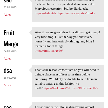
I just astounded aided by the
made to choose this specified share wonderful.
23.01.2025
Marvelous recreation! biurko dla dziecka
https://dedekids.pl/products-categories/biurka
Adres
Fruit
Wow those are great ideas how did you get them,A
Wow those are great ideas how
very nice blog, I like the way you share very
Merge
honestly and interestingly, through my blog I
learned a lot of things
https://fruit-merge.io/
24.01.2025
Adres
dsa
That is the reason consentrate on you will need to
That is the reason
unique placement of feet some time before
25.01.2025
authoring. Will likely be doable to help far more
suitable writing in this fashion. <a
Adres
href="
https://99ok.now/">https://99ok.now/</a>
seo
This is simply the info I'm discovering almost