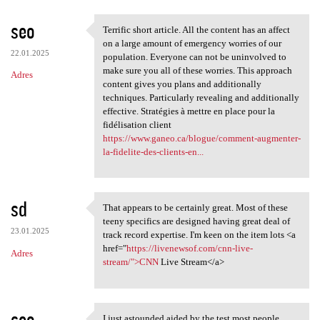
seo
Terrific short article. All the content has an affect
Terrific short article. All
on a large amount of emergency worries of our
22.01.2025
population. Everyone can not be uninvolved to
make sure you all of these worries. This approach
Adres
content gives you plans and additionally
techniques. Particularly revealing and additionally
effective. Stratégies à mettre en place pour la
fidélisation client
https://www.ganeo.ca/blogue/comment-augmenter-
la-fidelite-des-clients-en...
sd
That appears to be certainly great. Most of these
That appears to be certainly
teeny specifics are designed having great deal of
23.01.2025
track record expertise. I'm keen on the item lots <a
href="
https://livenewsof.com/cnn-live-
Adres
stream/">CNN
Live Stream</a>
seo
I just astounded aided by the test most people