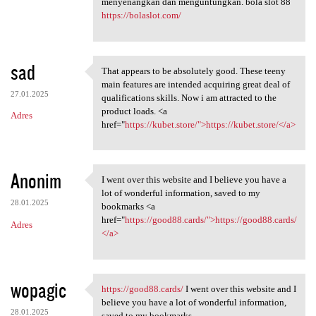
menyenangkan dan menguntungkan. bola slot 88
https://bolaslot.com/
sad
That appears to be absolutely good. These teeny
That appears to be absolutely
main features are intended acquiring great deal of
27.01.2025
qualifications skills. Now i am attracted to the
product loads. <a
Adres
href="
https://kubet.store/">https://kubet.store/</a>
Anonim
I went over this website and I believe you have a
I went over this website
lot of wonderful information, saved to my
28.01.2025
bookmarks <a
href="
https://good88.cards/">https://good88.cards/
Adres
</a>
wopagic
https://good88.cards/
I went over this website and I
https://good88.cards/ I went
believe you have a lot of wonderful information,
28.01.2025
saved to my bookmarks