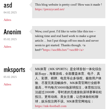
asd
This blog website is pretty cool! How was it made !
This blog website is pretty
https://prezzycard.net/
04.02.2025
Adres
Anonim
Wow, cool post. I’d like to write like this too –
Wow, cool post. I’d like to
taking time and real hard work to make a great
05.02.2025
article… but I put things off too much and never
seem to get started. Thanks though. <a
Adres
href="
https://soc88s.bet/">soc88</a>
mksports
MK体育（MK SPORTS）是全球首创一体化综合
MK体育（MK SPORTS
娱乐app，海量游戏，全面覆盖体育、电子、真
05.02.2025
人、彩票、棋牌、电竞等众多场馆。极致用户体
验、尽显完美流畅操作。MK体育官网行业赔率
Adres
最高，平均每月50000场滚球投注，体育投注玩
法超过2000种，零时差的无缝接轨滚球赛事轻松
投注。更有动画、美女主播，让您体验轻松聊
球，娱乐投注两不误。MK体育官网地址：
https://mk-football.com