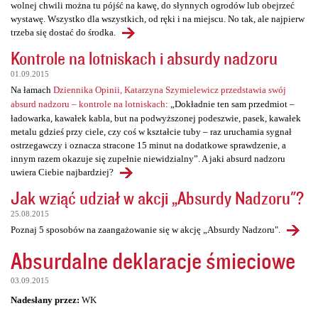
wolnej chwili można tu pójść na kawę, do słynnych ogrodów lub obejrzeć
wystawę. Wszystko dla wszystkich, od ręki i na miejscu. No tak, ale najpierw
trzeba się dostać do środka.
Kontrole na lotniskach i absurdy nadzoru
01.09.2015
Na łamach
Dziennika Opinii, Katarzyna Szymielewicz przedstawia swój
absurd nadzoru – kontrole na lotniskach
: „Dokładnie ten sam przedmiot –
ładowarka, kawałek kabla, but na podwyższonej podeszwie, pasek, kawałek
metalu gdzieś przy ciele, czy coś w kształcie tuby – raz uruchamia sygnał
ostrzegawczy i oznacza stracone 15 minut na dodatkowe sprawdzenie, a
innym razem okazuje się zupełnie niewidzialny”. A jaki absurd nadzoru
uwiera Ciebie najbardziej?
Jak wziąć udział w akcji „Absurdy Nadzoru"?
25.08.2015
Poznaj 5 sposobów na zaangażowanie się w akcję „Absurdy Nadzoru".
Absurdalne deklaracje śmieciowe
03.09.2015
Nadesłany przez:
WK