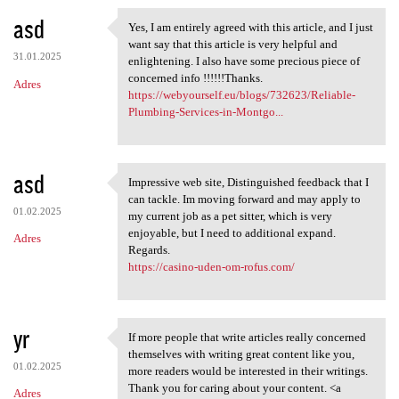
asd
Yes, I am entirely agreed with this article, and I just
Yes, I am entirely agreed
want say that this article is very helpful and
31.01.2025
enlightening. I also have some precious piece of
concerned info !!!!!!Thanks.
Adres
https://webyourself.eu/blogs/732623/Reliable-
Plumbing-Services-in-Montgo...
asd
Impressive web site, Distinguished feedback that I
Impressive web site,
can tackle. Im moving forward and may apply to
01.02.2025
my current job as a pet sitter, which is very
enjoyable, but I need to additional expand.
Adres
Regards.
https://casino-uden-om-rofus.com/
yr
If more people that write articles really concerned
If more people that write
themselves with writing great content like you,
01.02.2025
more readers would be interested in their writings.
Thank you for caring about your content. <a
Adres