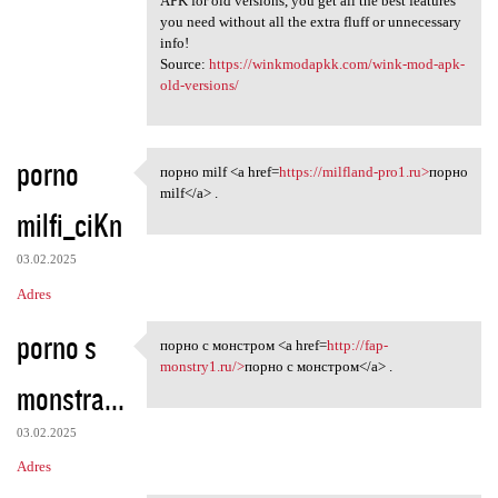
APK for old versions, you get all the best features
you need without all the extra fluff or unnecessary
info!
Source:
https://winkmodapkk.com/wink-mod-apk-
old-versions/
porno
порно milf <a href=
https://milfland-pro1.ru>
порно
порно milf <a href=https:/
milf</a> .
milfi_ciKn
03.02.2025
Adres
porno s
порно с монстром <a href=
http://fap-
порно с монстром <a href=http
monstry1.ru/>
порно с монстром</a> .
monstra...
03.02.2025
Adres