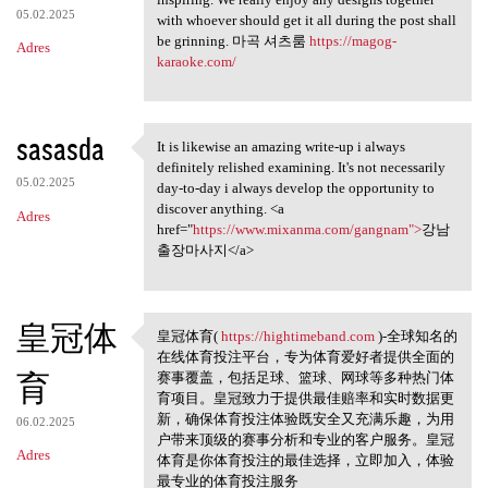
05.02.2025
with whoever should get it all during the post shall
be grinning. 마곡 셔츠룸
https://magog-
Adres
karaoke.com/
sasasda
It is likewise an amazing write-up i always
It is likewise an amazing
definitely relished examining. It's not necessarily
05.02.2025
day-to-day i always develop the opportunity to
discover anything. <a
Adres
href="
https://www.mixanma.com/gangnam">
강남
출장마사지</a>
皇冠体
皇冠体育(
https://hightimeband.com
)-全球知名的
皇冠体育( https://hightimeband
在线体育投注平台，专为体育爱好者提供全面的
育
赛事覆盖，包括足球、篮球、网球等多种热门体
育项目。皇冠致力于提供最佳赔率和实时数据更
新，确保体育投注体验既安全又充满乐趣，为用
06.02.2025
户带来顶级的赛事分析和专业的客户服务。皇冠
Adres
体育是你体育投注的最佳选择，立即加入，体验
最专业的体育投注服务