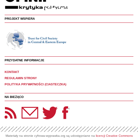
PROJEKT WSPIERA
PRZYDATNE INFORMACJE
KONTAKT
REGULAMIN STRONY
POLITYKA PRYWATNOŚCI (CIASTECZKA)
NA BIEŻĄCO
etter Panoptyka
Twitter
Facebook
<
Materiały na stronie cyfrowa-wyprawka.org są udostępniane na
licencji Creative Commons