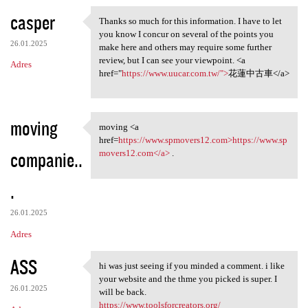
casper
Thanks so much for this information. I have to let
Thanks so much for this
you know I concur on several of the points you
26.01.2025
make here and others may require some further
review, but I can see your viewpoint. <a
Adres
href="
https://www.uucar.com.tw/">
花蓮中古車</a>
moving
moving <a
moving <a href=https://www
href=
https://www.spmovers12.com>https://www.sp
companie..
movers12.com</a>
.
.
26.01.2025
Adres
ASS
hi was just seeing if you minded a comment. i like
hi was just seeing if you
your website and the thme you picked is super. I
26.01.2025
will be back.
https://www.toolsforcreators.org/