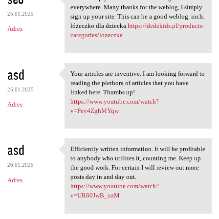
This is simply the info I'm
everywhere. Many thanks for the weblog, I simply
25.01.2025
sign up your site. This can be a good weblog. inch.
łóżeczko dla dziecka
https://dedekids.pl/products-
Adres
categories/lozeczka
asd
Your articles are inventive. I am looking forward to
Your articles are inventive.
reading the plethora of articles that you have
25.01.2025
linked here. Thumbs up!
https://www.youtube.com/watch?
Adres
v=Pev4ZghMYqw
asd
Efficiently written information. It will be profitable
Efficiently written
to anybody who utilizes it, counting me. Keep up
26.01.2025
the good work. For certain I will review out more
posts day in and day out.
Adres
https://www.youtube.com/watch?
v=UR60JwB_ozM