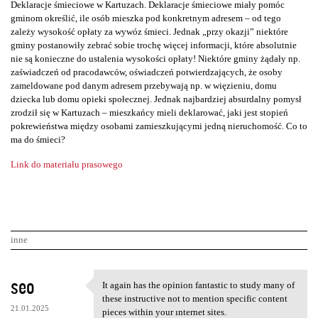
Deklaracje śmieciowe w Kartuzach. Deklaracje śmieciowe miały pomóc
gminom określić, ile osób mieszka pod konkretnym adresem – od tego
zależy wysokość opłaty za wywóz śmieci. Jednak „przy okazji” niektóre
gminy postanowiły zebrać sobie trochę więcej informacji, które absolutnie
nie są konieczne do ustalenia wysokości opłaty! Niektóre gminy żądały np.
zaświadczeń od pracodawców, oświadczeń potwierdzających, że osoby
zameldowane pod danym adresem przebywają np. w więzieniu, domu
dziecka lub domu opieki społecznej. Jednak najbardziej absurdalny pomysł
zrodził się w Kartuzach – mieszkańcy mieli deklarować, jaki jest stopień
pokrewieństwa między osobami zamieszkującymi jedną nieruchomość. Co to
ma do śmieci?
Link do materiału prasowego
inne
K
seo
It again has the opinion fantastic to study many of
It again has the opinion
o
these instructive not to mention specific content
21.01.2025
pieces within your ınternet sites.