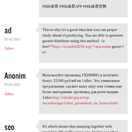
#MK体育 #MK体育APP #MK体育官网
ad
This is why it's a good idea that you can proper
This is why it's a good idea
study ahead of producing. You are able to generate
05.02.2025
greater distribute using this method. <a
href="
https://ecuador2030.org/">spaceman
gacor</
Adres
a>
Anonim
Используйте промокод 1X200BIG и получите
Используйте промокод 1X200BIG
бонус 32500 рублей на 1xBet. Это уникальное
05.02.2025
предложение сделает вашу игру или ставки еще
более выгодными. промокод для регистрации
Adres
1xbet
http://vkizhi-ptz.ru/wp-
includes/pgs/1xbet_promokod_na_bonus.html
seo
It's which means that amazing together with
It's which means that amazing
inspiring. We really enjoy any designs together