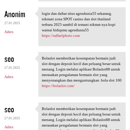
Anonim
login dan daftar situs agendunia55 sekarang.
login dan daftar situs
nikmati zona SPOT casino dan slot thailand
27.01.2025
terbaru 2025 sambil di temani nikmat nya kopi
warnai hidupmu agendunia55
Adres
https://raffaelphoto.com
seo
Bolaslot memberikan kesempatan bermain judi
Bolaslot memberikan
slot dengan deposit kecil dan peluang besar untuk
27.01.2025
menang. Login melalui aplikasi Bolaslot88 untuk
merasakan pengalaman bermain slot yang
Adres
menyenangkan dan menguntungkan. bola slot 100
https://bolaslot.com/
seo
Bolaslot memberikan kesempatan bermain judi
Bolaslot memberikan
slot dengan deposit kecil dan peluang besar untuk
27.01.2025
menang. Login melalui aplikasi Bolaslot88 untuk
merasakan pengalaman bermain slot yang
Adres