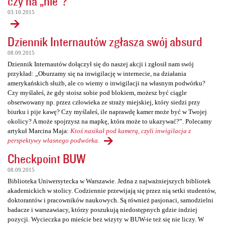
czy na „nie”?
03.10.2015
Dziennik Internautów zgłasza swój absurd
08.09.2015
Dziennik Internautów dołączył się do naszej akcji i zgłosił nam swój
przykład: „Oburzamy się na inwigilację w internecie, na działania
amerykańskich służb, ale co wiemy o inwigilacji na własnym podwórku?
Czy myślałeś, że gdy stoisz sobie pod blokiem, możesz być ciągle
obserwowany np. przez człowieka ze straży miejskiej, który siedzi przy
biurku i pije kawę? Czy myślałeś, ile naprawdę kamer może być w Twojej
okolicy? A może spojrzysz na mapkę, która może to ukazywać?”. Polecamy
artykuł Marcina Maja:
Ktoś nasikał pod kamerą, czyli inwigilacja z
perspektywy własnego podwórka
.
Checkpoint BUW
08.09.2015
Biblioteka Uniwersytecka w Warszawie. Jedna z najważniejszych bibliotek
akademickich w stolicy. Codziennie przewijają się przez nią setki studentów,
doktorantów i pracowników naukowych. Są również pasjonaci, samodzielni
badacze i warszawiacy, którzy poszukują niedostępnych gdzie indziej
pozycji. Wycieczka po mieście bez wizyty w BUW-ie też się nie liczy. W