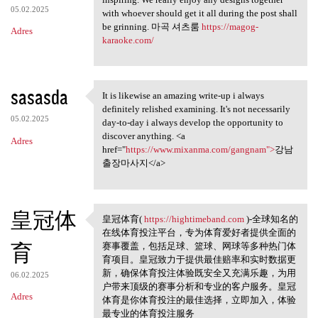
05.02.2025
with whoever should get it all during the post shall
be grinning. 마곡 셔츠룸
https://magog-
Adres
karaoke.com/
sasasda
It is likewise an amazing write-up i always
It is likewise an amazing
definitely relished examining. It's not necessarily
05.02.2025
day-to-day i always develop the opportunity to
discover anything. <a
Adres
href="
https://www.mixanma.com/gangnam">
강남
출장마사지</a>
皇冠体
皇冠体育(
https://hightimeband.com
)-全球知名的
皇冠体育( https://hightimeband
在线体育投注平台，专为体育爱好者提供全面的
育
赛事覆盖，包括足球、篮球、网球等多种热门体
育项目。皇冠致力于提供最佳赔率和实时数据更
新，确保体育投注体验既安全又充满乐趣，为用
06.02.2025
户带来顶级的赛事分析和专业的客户服务。皇冠
Adres
体育是你体育投注的最佳选择，立即加入，体验
最专业的体育投注服务