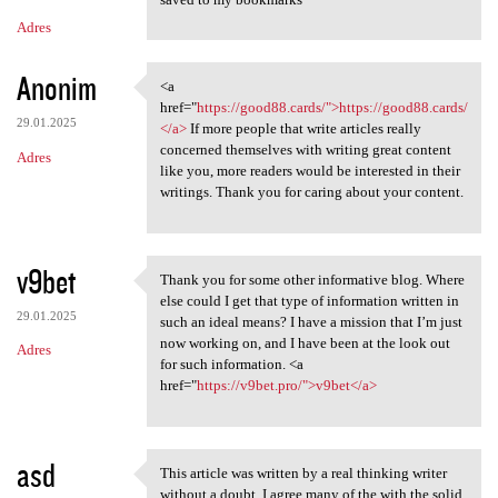
Adres
Anonim
<a
<a href="https://good88.cards
href="
https://good88.cards/">https://good88.cards/
29.01.2025
</a>
If more people that write articles really
concerned themselves with writing great content
Adres
like you, more readers would be interested in their
writings. Thank you for caring about your content.
v9bet
Thank you for some other informative blog. Where
Thank you for some other
else could I get that type of information written in
29.01.2025
such an ideal means? I have a mission that I’m just
now working on, and I have been at the look out
Adres
for such information. <a
href="
https://v9bet.pro/">v9bet</a>
asd
This article was written by a real thinking writer
This article was written by a
without a doubt. I agree many of the with the solid