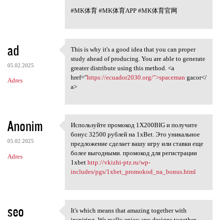
#MK体育 #MK体育APP #MK体育官网
ad
This is why it's a good idea that you can proper
This is why it's a good idea
study ahead of producing. You are able to generate
05.02.2025
greater distribute using this method. <a
href="
https://ecuador2030.org/">spaceman
gacor</
Adres
a>
Anonim
Используйте промокод 1X200BIG и получите
Используйте промокод 1X200BIG
бонус 32500 рублей на 1xBet. Это уникальное
05.02.2025
предложение сделает вашу игру или ставки еще
более выгодными. промокод для регистрации
Adres
1xbet
http://vkizhi-ptz.ru/wp-
includes/pgs/1xbet_promokod_na_bonus.html
seo
It's which means that amazing together with
It's which means that amazing
inspiring. We really enjoy any designs together