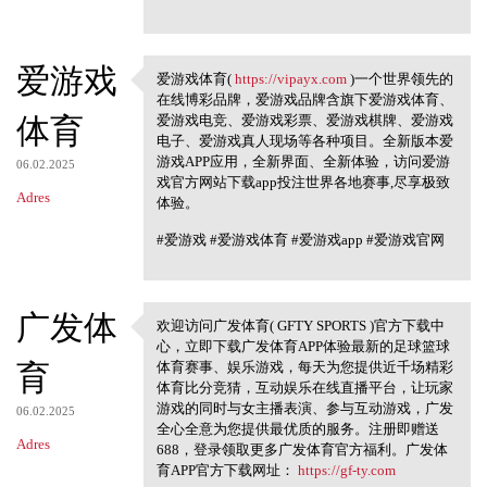
爱游戏
爱游戏体育(
https://vipayx.com
)一个世界领先的
爱游戏体育( https://vipayx.com
在线博彩品牌，爱游戏品牌含旗下爱游戏体育、
体育
爱游戏电竞、爱游戏彩票、爱游戏棋牌、爱游戏
电子、爱游戏真人现场等各种项目。全新版本爱
游戏APP应用，全新界面、全新体验，访问爱游
06.02.2025
戏官方网站下载app投注世界各地赛事,尽享极致
Adres
体验。
#爱游戏 #爱游戏体育 #爱游戏app #爱游戏官网
广发体
欢迎访问广发体育( GFTY SPORTS )官方下载中
欢迎访问广发体育( GFTY SPORTS )
心，立即下载广发体育APP体验最新的足球篮球
官方下载中心
育
体育赛事、娱乐游戏，每天为您提供近千场精彩
体育比分竞猜，互动娱乐在线直播平台，让玩家
游戏的同时与女主播表演、参与互动游戏，广发
06.02.2025
全心全意为您提供最优质的服务。注册即赠送
Adres
688，登录领取更多广发体育官方福利。广发体
育APP官方下载网址：
https://gf-ty.com