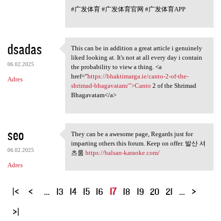
#广发体育 #广发体育官网 #广发体育APP
dsadas
This can be in addition a great article i genuinely
This can be in addition a
liked looking at. It's not at all every day i contain
06.02.2025
the probability to view a thing. <a
href="
https://bhaktimarga.ie/canto-2-of-the-
Adres
shrimad-bhagavatam/">Canto
2 of the Shrimad
Bhagavatam</a>
seo
They can be a awesome page, Regards just for
They can be a awesome page,
imparting others this forum. Keep on offer. 발산 셔
06.02.2025
츠룸
https://balsan-karaoke.com/
Adres
S
…
13
14
15
16
17
18
19
20
21
…
t
r