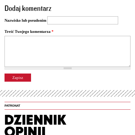
o
Dodaj komentarz
n
y
Nazwisko lub pseudonim
Treść Twojego komentarza
*
PATRONAT