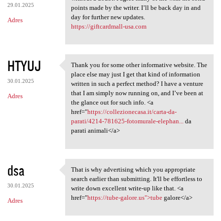
29.01.2025
points made by the writer. I’ll be back day in and
day for further new updates.
Adres
https://giftcardmall-usa.com
HTYUJ
Thank you for some other informative website. The
Thank you for some other
place else may just I get that kind of information
30.01.2025
written in such a perfect method? I have a venture
that I am simply now running on, and I’ve been at
Adres
the glance out for such info. <a
href="
https://collezionecasa.it/carta-da-
parati/4214-781625-fotomurale-elephan...
da
parati animali</a>
dsa
That is why advertising which you appropriate
That is why advertising which
search earlier than submitting. It'll be effortless to
30.01.2025
write down excellent write-up like that. <a
href="
https://tube-galore.us">tube
galore</a>
Adres