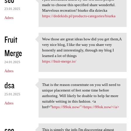
I just astounded aided by the
made to choose this specified share wonderful.
23.01.2025
Marvelous recreation! biurko dla dziecka
https://dedekids.pl/products-categories/biurka
Adres
Fruit
Wow those are great ideas how did you get them,A
Wow those are great ideas how
very nice blog, I like the way you share very
Merge
honestly and interestingly, through my blog I
learned a lot of things
https://fruit-merge.io/
24.01.2025
Adres
dsa
That is the reason consentrate on you will need to
That is the reason
unique placement of feet some time before
25.01.2025
authoring. Will likely be doable to help far more
suitable writing in this fashion. <a
Adres
href="
https://99ok.now/">https://99ok.now/</a>
seo
This is simply the info I'm discovering almost