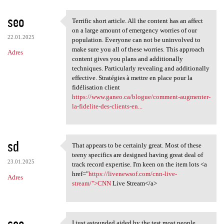
seo
Terrific short article. All the content has an affect
Terrific short article. All
on a large amount of emergency worries of our
22.01.2025
population. Everyone can not be uninvolved to
make sure you all of these worries. This approach
Adres
content gives you plans and additionally
techniques. Particularly revealing and additionally
effective. Stratégies à mettre en place pour la
fidélisation client
https://www.ganeo.ca/blogue/comment-augmenter-
la-fidelite-des-clients-en...
sd
That appears to be certainly great. Most of these
That appears to be certainly
teeny specifics are designed having great deal of
23.01.2025
track record expertise. I'm keen on the item lots <a
href="
https://livenewsof.com/cnn-live-
Adres
stream/">CNN
Live Stream</a>
seo
I just astounded aided by the test most people