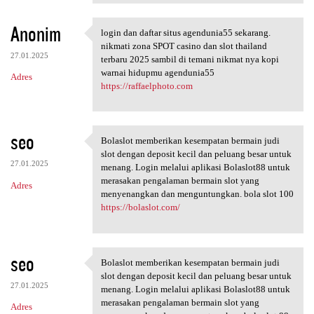
Anonim
login dan daftar situs agendunia55 sekarang.
login dan daftar situs
nikmati zona SPOT casino dan slot thailand
27.01.2025
terbaru 2025 sambil di temani nikmat nya kopi
warnai hidupmu agendunia55
Adres
https://raffaelphoto.com
seo
Bolaslot memberikan kesempatan bermain judi
Bolaslot memberikan
slot dengan deposit kecil dan peluang besar untuk
27.01.2025
menang. Login melalui aplikasi Bolaslot88 untuk
merasakan pengalaman bermain slot yang
Adres
menyenangkan dan menguntungkan. bola slot 100
https://bolaslot.com/
seo
Bolaslot memberikan kesempatan bermain judi
Bolaslot memberikan
slot dengan deposit kecil dan peluang besar untuk
27.01.2025
menang. Login melalui aplikasi Bolaslot88 untuk
merasakan pengalaman bermain slot yang
Adres