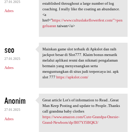
27.01.2025
established throughout a large number of log
coaching. I really like the coating an abundance.
Adres
<a
href="
https://www.cultuslakeflowerfest.com/">pen
geluaran
taiwan</a>
seo
Mainkan game slot terbaik di Apkslot dan raih
Mainkan game slot terbaik di
jackpot besar di Slot777. Klaim bonus menarik
27.01.2025
melalui aplikasi resmi dan nikmati pengalaman
bermain yang menyenangkan serta
Adres
menguntungkan di situs judi terpercaya ini. apk
slot 777
https://apkslot.com/
Anonim
Great article Lot's of information to Read...Great
Great article Lot's of
Man Keep Posting and update to People..Thanks
27.01.2025
call grandma baby clothes
https://www.amazon.com/Cute-Grandpa-Onesie-
Adres
Grand-Newborn/dp/B07YJ5BQK3/