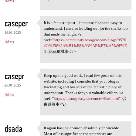
Adres
caseper
It is a fantastic post – immense clear and easy to
It is a fantastic post –
understand. I am also holding out for the sharks too
26.01.2025
that made me laugh. <a
href="
https://community.wongcw.com/blogs/9570
Adres
42/%E8%8A%B1%E8%93%AE%E7%A7%9F%E
6...
花蓮租機車</a>
casepr
Keep up the good work; I read few posts on this
Keep up the good work; I read
website, including I consider that your blog is
26.01.2025
fascinating and has sets of the fantastic piece of
information. Thanks for your valuable efforts. <a
Adres
href="
https://taitung.easycar.com.tw/Bus.html">
台
東遊覽車</a>
dsada
It again has the opinion absolutely applicable.
It again has the opinion
Most of less significant characteristics are