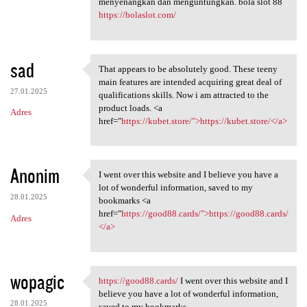
menyenangkan dan menguntungkan. bola slot 88
https://bolaslot.com/
sad
That appears to be absolutely good. These teeny
That appears to be absolutely
main features are intended acquiring great deal of
27.01.2025
qualifications skills. Now i am attracted to the
product loads. <a
Adres
href="
https://kubet.store/">https://kubet.store/</a>
Anonim
I went over this website and I believe you have a
I went over this website
lot of wonderful information, saved to my
28.01.2025
bookmarks <a
href="
https://good88.cards/">https://good88.cards/
Adres
</a>
wopagic
https://good88.cards/
I went over this website and I
https://good88.cards/ I went
believe you have a lot of wonderful information,
28.01.2025
saved to my bookmarks