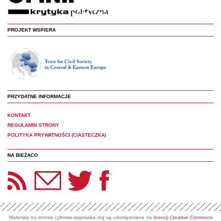
PROJEKT WSPIERA
PRZYDATNE INFORMACJE
KONTAKT
REGULAMIN STRONY
POLITYKA PRYWATNOŚCI (CIASTECZKA)
NA BIEŻĄCO
etter Panoptyka
Twitter
Facebook
<
Materiały na stronie cyfrowa-wyprawka.org są udostępniane na
licencji Creative Commons