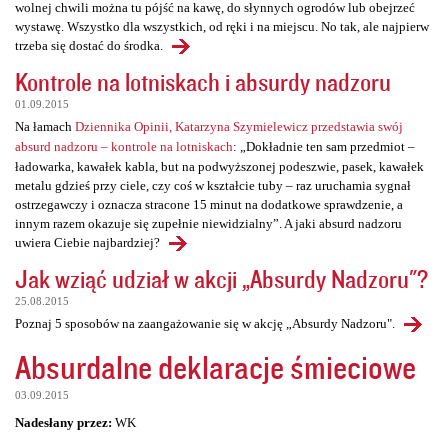
wolnej chwili można tu pójść na kawę, do słynnych ogrodów lub obejrzeć
wystawę. Wszystko dla wszystkich, od ręki i na miejscu. No tak, ale najpierw
trzeba się dostać do środka.
Kontrole na lotniskach i absurdy nadzoru
01.09.2015
Na łamach
Dziennika Opinii, Katarzyna Szymielewicz przedstawia swój
absurd nadzoru – kontrole na lotniskach
: „Dokładnie ten sam przedmiot –
ładowarka, kawałek kabla, but na podwyższonej podeszwie, pasek, kawałek
metalu gdzieś przy ciele, czy coś w kształcie tuby – raz uruchamia sygnał
ostrzegawczy i oznacza stracone 15 minut na dodatkowe sprawdzenie, a
innym razem okazuje się zupełnie niewidzialny”. A jaki absurd nadzoru
uwiera Ciebie najbardziej?
Jak wziąć udział w akcji „Absurdy Nadzoru"?
25.08.2015
Poznaj 5 sposobów na zaangażowanie się w akcję „Absurdy Nadzoru".
Absurdalne deklaracje śmieciowe
03.09.2015
Nadesłany przez:
WK