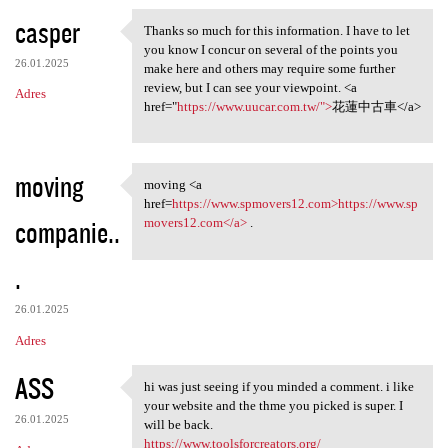
casper
Thanks so much for this information. I have to let
Thanks so much for this
you know I concur on several of the points you
26.01.2025
make here and others may require some further
review, but I can see your viewpoint. <a
Adres
href="
https://www.uucar.com.tw/">
花蓮中古車</a>
moving
moving <a
moving <a href=https://www
href=
https://www.spmovers12.com>https://www.sp
companie..
movers12.com</a>
.
.
26.01.2025
Adres
ASS
hi was just seeing if you minded a comment. i like
hi was just seeing if you
your website and the thme you picked is super. I
26.01.2025
will be back.
https://www.toolsforcreators.org/