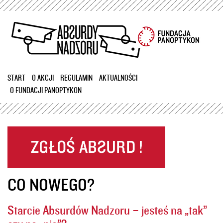
Przejdź
do
treści
START
O AKCJI
REGULAMIN
AKTUALNOŚCI
O FUNDACJI PANOPTYKON
CO NOWEGO?
Starcie Absurdów Nadzoru – jesteś na „tak”