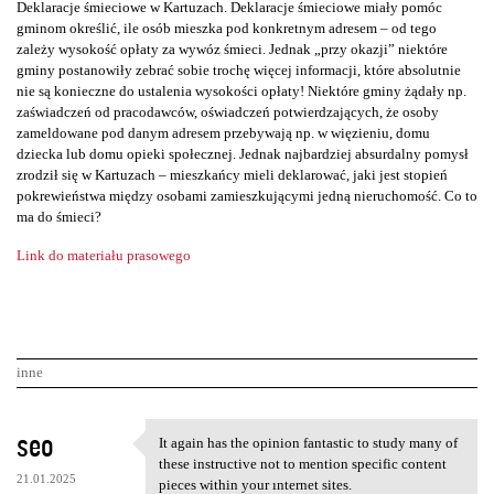
Deklaracje śmieciowe w Kartuzach. Deklaracje śmieciowe miały pomóc
gminom określić, ile osób mieszka pod konkretnym adresem – od tego
zależy wysokość opłaty za wywóz śmieci. Jednak „przy okazji” niektóre
gminy postanowiły zebrać sobie trochę więcej informacji, które absolutnie
nie są konieczne do ustalenia wysokości opłaty! Niektóre gminy żądały np.
zaświadczeń od pracodawców, oświadczeń potwierdzających, że osoby
zameldowane pod danym adresem przebywają np. w więzieniu, domu
dziecka lub domu opieki społecznej. Jednak najbardziej absurdalny pomysł
zrodził się w Kartuzach – mieszkańcy mieli deklarować, jaki jest stopień
pokrewieństwa między osobami zamieszkującymi jedną nieruchomość. Co to
ma do śmieci?
Link do materiału prasowego
inne
K
seo
It again has the opinion fantastic to study many of
It again has the opinion
o
these instructive not to mention specific content
21.01.2025
pieces within your ınternet sites.