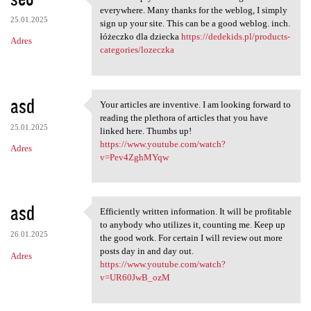
This is simply the info I'm
everywhere. Many thanks for the weblog, I simply
25.01.2025
sign up your site. This can be a good weblog. inch.
łóżeczko dla dziecka
https://dedekids.pl/products-
Adres
categories/lozeczka
asd
Your articles are inventive. I am looking forward to
Your articles are inventive.
reading the plethora of articles that you have
25.01.2025
linked here. Thumbs up!
https://www.youtube.com/watch?
Adres
v=Pev4ZghMYqw
asd
Efficiently written information. It will be profitable
Efficiently written
to anybody who utilizes it, counting me. Keep up
26.01.2025
the good work. For certain I will review out more
posts day in and day out.
Adres
https://www.youtube.com/watch?
v=UR60JwB_ozM