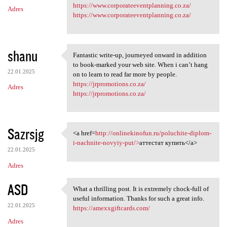
m
https://www.corporateeventplanning.co.za/
Adres
e
https://www.corporateeventplanning.co.za/
n
t
shanu
a
Fantastic write-up, journeyed onward in addition
Fantastic write-up, journeyed
to book-marked your web site. When i can’t hang
r
22.01.2025
on to learn to read far more by people.
z
https://jrpromotions.co.za/
Adres
https://jrpromotions.co.za/
e
Sazrsjg
<a href=
http://onlinekinofun.ru/poluchite-diplom-
<a href=http://onlinekinofun
i-nachnite-novyiy-put/>
аттестат купить</a>
22.01.2025
Adres
ASD
What a thrilling post. It is extremely chock-full of
What a thrilling post. It is
useful information. Thanks for such a great info.
22.01.2025
https://amexxgiftcards.com/
Adres