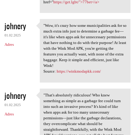
href="
https://get.lgbt/">77bet</a>
johnery
"Wow, it's crazy how some municipalities ask for so
"Wow, it's crazy how some
much extra info just to determine a garbage fee—
01.02.2025
it's like when apps ask for unnecessary permissions
that have nothing to do with their purpose! At least
Adres
with the Wink Mod APK, you're getting the
features you actually want, with none of the extra
baggage. Keep it simple and efficient, just like
Wink!
Source:
https://winkmodapkk.com/
johnery
"That's absolutely ridiculous! Who knew
"That's absolutely ridiculous
something as simple as a garbage fee could turn
01.02.2025
into such an invasive process? It's kind of like
when apps ask for too many unnecessary
Adres
permissions—just like the garbage declarations,
they overcomplicate what should be
straightforward. Thankfully, with the Wink Mod