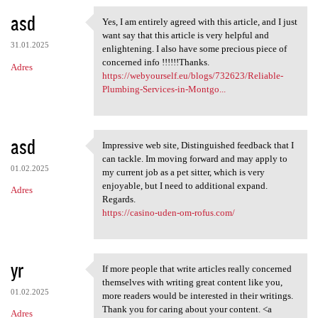
asd
Yes, I am entirely agreed with this article, and I just
Yes, I am entirely agreed
want say that this article is very helpful and
31.01.2025
enlightening. I also have some precious piece of
concerned info !!!!!!Thanks.
Adres
https://webyourself.eu/blogs/732623/Reliable-
Plumbing-Services-in-Montgo...
asd
Impressive web site, Distinguished feedback that I
Impressive web site,
can tackle. Im moving forward and may apply to
01.02.2025
my current job as a pet sitter, which is very
enjoyable, but I need to additional expand.
Adres
Regards.
https://casino-uden-om-rofus.com/
yr
If more people that write articles really concerned
If more people that write
themselves with writing great content like you,
01.02.2025
more readers would be interested in their writings.
Thank you for caring about your content. <a
Adres