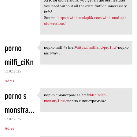
APK for old versions, you get all the best features
you need without all the extra fluff or unnecessary
info!
Source:
https://winkmodapkk.com/wink-mod-apk-
old-versions/
porno
порно milf <a href=
https://milfland-pro1.ru>
порно
порно milf <a href=https:/
milf</a> .
milfi_ciKn
03.02.2025
Adres
porno s
порно с монстром <a href=
http://fap-
порно с монстром <a href=http
monstry1.ru/>
порно с монстром</a> .
monstra...
03.02.2025
Adres