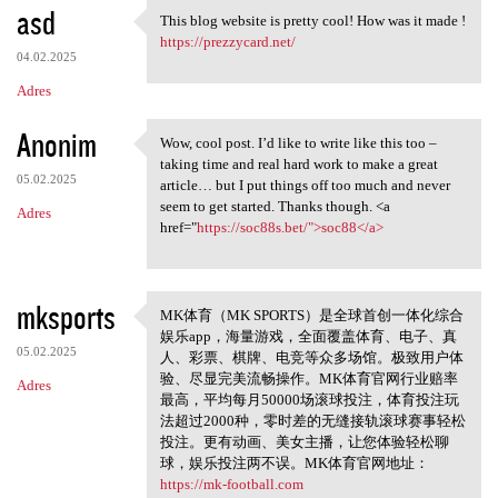
asd
This blog website is pretty cool! How was it made !
This blog website is pretty
https://prezzycard.net/
04.02.2025
Adres
Anonim
Wow, cool post. I’d like to write like this too –
Wow, cool post. I’d like to
taking time and real hard work to make a great
05.02.2025
article… but I put things off too much and never
seem to get started. Thanks though. <a
Adres
href="
https://soc88s.bet/">soc88</a>
mksports
MK体育（MK SPORTS）是全球首创一体化综合
MK体育（MK SPORTS
娱乐app，海量游戏，全面覆盖体育、电子、真
05.02.2025
人、彩票、棋牌、电竞等众多场馆。极致用户体
验、尽显完美流畅操作。MK体育官网行业赔率
Adres
最高，平均每月50000场滚球投注，体育投注玩
法超过2000种，零时差的无缝接轨滚球赛事轻松
投注。更有动画、美女主播，让您体验轻松聊
球，娱乐投注两不误。MK体育官网地址：
https://mk-football.com