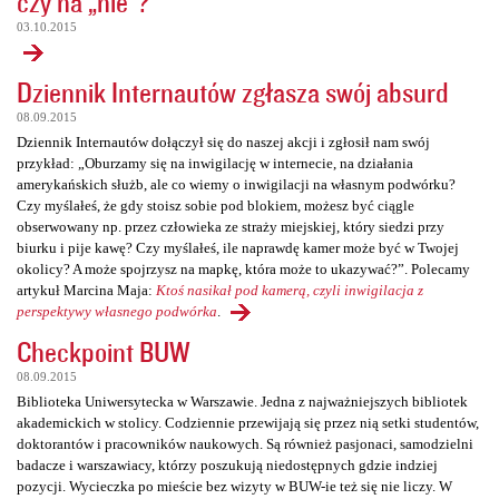
czy na „nie”?
03.10.2015
Dziennik Internautów zgłasza swój absurd
08.09.2015
Dziennik Internautów dołączył się do naszej akcji i zgłosił nam swój
przykład: „Oburzamy się na inwigilację w internecie, na działania
amerykańskich służb, ale co wiemy o inwigilacji na własnym podwórku?
Czy myślałeś, że gdy stoisz sobie pod blokiem, możesz być ciągle
obserwowany np. przez człowieka ze straży miejskiej, który siedzi przy
biurku i pije kawę? Czy myślałeś, ile naprawdę kamer może być w Twojej
okolicy? A może spojrzysz na mapkę, która może to ukazywać?”. Polecamy
artykuł Marcina Maja:
Ktoś nasikał pod kamerą, czyli inwigilacja z
perspektywy własnego podwórka
.
Checkpoint BUW
08.09.2015
Biblioteka Uniwersytecka w Warszawie. Jedna z najważniejszych bibliotek
akademickich w stolicy. Codziennie przewijają się przez nią setki studentów,
doktorantów i pracowników naukowych. Są również pasjonaci, samodzielni
badacze i warszawiacy, którzy poszukują niedostępnych gdzie indziej
pozycji. Wycieczka po mieście bez wizyty w BUW-ie też się nie liczy. W