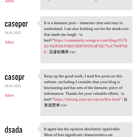
Adres
caseper
It is a fantastic post – immense clear and easy to
It is a fantastic post –
understand. I am also holding out for the sharks too
26.01.2025
that made me laugh. <a
href="
https://community.wongcw.com/blogs/9570
Adres
42/%E8%8A%B1%E8%93%AE%E7%A7%9F%E
6...
花蓮租機車</a>
casepr
Keep up the good work; I read few posts on this
Keep up the good work; I read
website, including I consider that your blog is
26.01.2025
fascinating and has sets of the fantastic piece of
information. Thanks for your valuable efforts. <a
Adres
href="
https://taitung.easycar.com.tw/Bus.html">
台
東遊覽車</a>
dsada
It again has the opinion absolutely applicable.
It again has the opinion
Most of less significant characteristics are