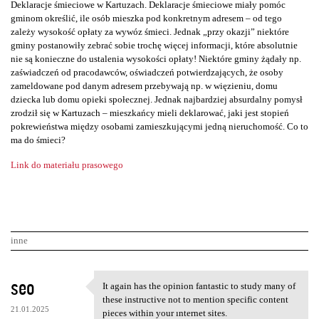
Deklaracje śmieciowe w Kartuzach. Deklaracje śmieciowe miały pomóc
gminom określić, ile osób mieszka pod konkretnym adresem – od tego
zależy wysokość opłaty za wywóz śmieci. Jednak „przy okazji” niektóre
gminy postanowiły zebrać sobie trochę więcej informacji, które absolutnie
nie są konieczne do ustalenia wysokości opłaty! Niektóre gminy żądały np.
zaświadczeń od pracodawców, oświadczeń potwierdzających, że osoby
zameldowane pod danym adresem przebywają np. w więzieniu, domu
dziecka lub domu opieki społecznej. Jednak najbardziej absurdalny pomysł
zrodził się w Kartuzach – mieszkańcy mieli deklarować, jaki jest stopień
pokrewieństwa między osobami zamieszkującymi jedną nieruchomość. Co to
ma do śmieci?
Link do materiału prasowego
inne
K
seo
It again has the opinion fantastic to study many of
It again has the opinion
o
these instructive not to mention specific content
21.01.2025
pieces within your ınternet sites.