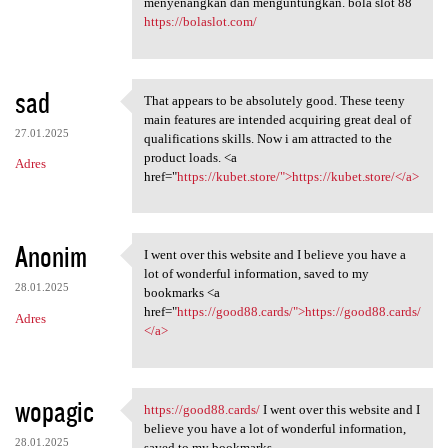
menyenangkan dan menguntungkan. bola slot 88
https://bolaslot.com/
sad
That appears to be absolutely good. These teeny
That appears to be absolutely
main features are intended acquiring great deal of
27.01.2025
qualifications skills. Now i am attracted to the
product loads. <a
Adres
href="
https://kubet.store/">https://kubet.store/</a>
Anonim
I went over this website and I believe you have a
I went over this website
lot of wonderful information, saved to my
28.01.2025
bookmarks <a
href="
https://good88.cards/">https://good88.cards/
Adres
</a>
wopagic
https://good88.cards/
I went over this website and I
https://good88.cards/ I went
believe you have a lot of wonderful information,
28.01.2025
saved to my bookmarks