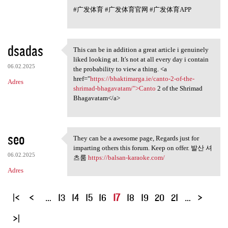
#广发体育 #广发体育官网 #广发体育APP
dsadas
This can be in addition a great article i genuinely
This can be in addition a
liked looking at. It's not at all every day i contain
06.02.2025
the probability to view a thing. <a
href="
https://bhaktimarga.ie/canto-2-of-the-
Adres
shrimad-bhagavatam/">Canto
2 of the Shrimad
Bhagavatam</a>
seo
They can be a awesome page, Regards just for
They can be a awesome page,
imparting others this forum. Keep on offer. 발산 셔
06.02.2025
츠룸
https://balsan-karaoke.com/
Adres
S
…
13
14
15
16
17
18
19
20
21
…
t
r