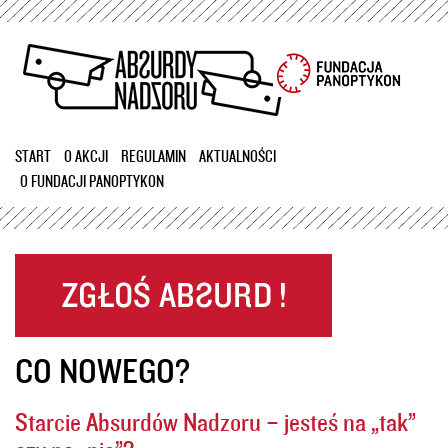
Przejdź
do
treści
START
O AKCJI
REGULAMIN
AKTUALNOŚCI
O FUNDACJI PANOPTYKON
CO NOWEGO?
Starcie Absurdów Nadzoru – jesteś na „tak”