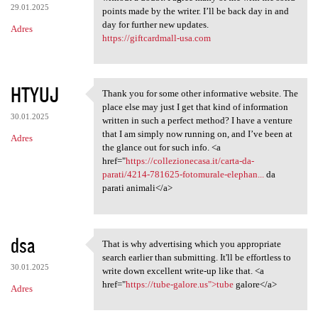
29.01.2025
points made by the writer. I’ll be back day in and
day for further new updates.
Adres
https://giftcardmall-usa.com
HTYUJ
Thank you for some other informative website. The
Thank you for some other
place else may just I get that kind of information
30.01.2025
written in such a perfect method? I have a venture
that I am simply now running on, and I’ve been at
Adres
the glance out for such info. <a
href="
https://collezionecasa.it/carta-da-
parati/4214-781625-fotomurale-elephan...
da
parati animali</a>
dsa
That is why advertising which you appropriate
That is why advertising which
search earlier than submitting. It'll be effortless to
30.01.2025
write down excellent write-up like that. <a
href="
https://tube-galore.us">tube
galore</a>
Adres