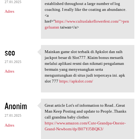
27.01.2025
established throughout a large number of log
coaching. I really like the coating an abundance.
Adres
<a
href="
https://www.cultuslakeflowerfest.com/">pen
geluaran
taiwan</a>
seo
Mainkan game slot terbaik di Apkslot dan raih
Mainkan game slot terbaik di
jackpot besar di Slot777. Klaim bonus menarik
27.01.2025
melalui aplikasi resmi dan nikmati pengalaman
bermain yang menyenangkan serta
Adres
menguntungkan di situs judi terpercaya ini. apk
slot 777
https://apkslot.com/
Anonim
Great article Lot's of information to Read...Great
Great article Lot's of
Man Keep Posting and update to People..Thanks
27.01.2025
call grandma baby clothes
https://www.amazon.com/Cute-Grandpa-Onesie-
Adres
Grand-Newborn/dp/B07YJ5BQK3/