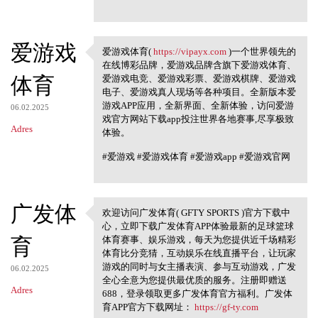
爱游戏
爱游戏体育(
https://vipayx.com
)一个世界领先的
爱游戏体育( https://vipayx.com
在线博彩品牌，爱游戏品牌含旗下爱游戏体育、
体育
爱游戏电竞、爱游戏彩票、爱游戏棋牌、爱游戏
电子、爱游戏真人现场等各种项目。全新版本爱
游戏APP应用，全新界面、全新体验，访问爱游
06.02.2025
戏官方网站下载app投注世界各地赛事,尽享极致
Adres
体验。
#爱游戏 #爱游戏体育 #爱游戏app #爱游戏官网
广发体
欢迎访问广发体育( GFTY SPORTS )官方下载中
欢迎访问广发体育( GFTY SPORTS )
心，立即下载广发体育APP体验最新的足球篮球
官方下载中心
育
体育赛事、娱乐游戏，每天为您提供近千场精彩
体育比分竞猜，互动娱乐在线直播平台，让玩家
游戏的同时与女主播表演、参与互动游戏，广发
06.02.2025
全心全意为您提供最优质的服务。注册即赠送
Adres
688，登录领取更多广发体育官方福利。广发体
育APP官方下载网址：
https://gf-ty.com