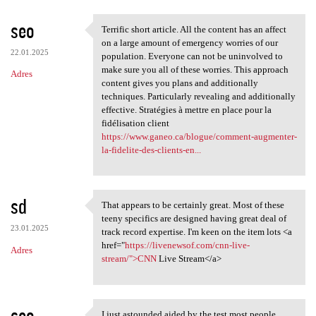
seo
Terrific short article. All the content has an affect
Terrific short article. All
on a large amount of emergency worries of our
22.01.2025
population. Everyone can not be uninvolved to
make sure you all of these worries. This approach
Adres
content gives you plans and additionally
techniques. Particularly revealing and additionally
effective. Stratégies à mettre en place pour la
fidélisation client
https://www.ganeo.ca/blogue/comment-augmenter-
la-fidelite-des-clients-en...
sd
That appears to be certainly great. Most of these
That appears to be certainly
teeny specifics are designed having great deal of
23.01.2025
track record expertise. I'm keen on the item lots <a
href="
https://livenewsof.com/cnn-live-
Adres
stream/">CNN
Live Stream</a>
seo
I just astounded aided by the test most people