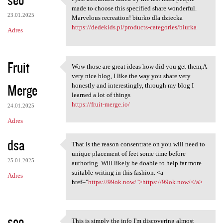
I just astounded aided by the
made to choose this specified share wonderful.
23.01.2025
Marvelous recreation! biurko dla dziecka
https://dedekids.pl/products-categories/biurka
Adres
Fruit
Wow those are great ideas how did you get them,A
Wow those are great ideas how
very nice blog, I like the way you share very
Merge
honestly and interestingly, through my blog I
learned a lot of things
https://fruit-merge.io/
24.01.2025
Adres
dsa
That is the reason consentrate on you will need to
That is the reason
unique placement of feet some time before
25.01.2025
authoring. Will likely be doable to help far more
suitable writing in this fashion. <a
Adres
href="
https://99ok.now/">https://99ok.now/</a>
seo
This is simply the info I'm discovering almost