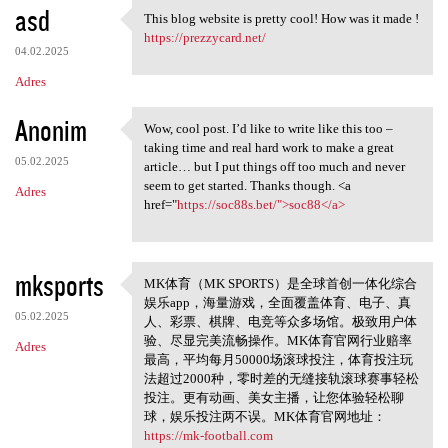
asd
This blog website is pretty cool! How was it made !
This blog website is pretty
https://prezzycard.net/
04.02.2025
Adres
Anonim
Wow, cool post. I’d like to write like this too –
Wow, cool post. I’d like to
taking time and real hard work to make a great
05.02.2025
article… but I put things off too much and never
seem to get started. Thanks though. <a
Adres
href="
https://soc88s.bet/">soc88</a>
mksports
MK体育（MK SPORTS）是全球首创一体化综合
MK体育（MK SPORTS
娱乐app，海量游戏，全面覆盖体育、电子、真
05.02.2025
人、彩票、棋牌、电竞等众多场馆。极致用户体
验、尽显完美流畅操作。MK体育官网行业赔率
Adres
最高，平均每月50000场滚球投注，体育投注玩
法超过2000种，零时差的无缝接轨滚球赛事轻松
投注。更有动画、美女主播，让您体验轻松聊
球，娱乐投注两不误。MK体育官网地址：
https://mk-football.com