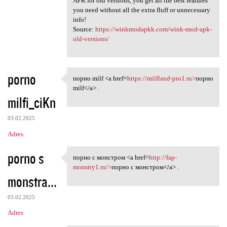
APK for old versions, you get all the best features
you need without all the extra fluff or unnecessary
info!
Source:
https://winkmodapkk.com/wink-mod-apk-
old-versions/
porno
порно milf <a href=
https://milfland-pro1.ru>
порно
порно milf <a href=https:/
milf</a> .
milfi_ciKn
03.02.2025
Adres
porno s
порно с монстром <a href=
http://fap-
порно с монстром <a href=http
monstry1.ru/>
порно с монстром</a> .
monstra...
03.02.2025
Adres