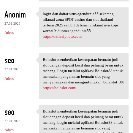
Anonim
login dan daftar situs agendunia55 sekarang.
login dan daftar situs
nikmati zona SPOT casino dan slot thailand
27.01.2025
terbaru 2025 sambil di temani nikmat nya kopi
warnai hidupmu agendunia55
Adres
https://raffaelphoto.com
seo
Bolaslot memberikan kesempatan bermain judi
Bolaslot memberikan
slot dengan deposit kecil dan peluang besar untuk
27.01.2025
menang. Login melalui aplikasi Bolaslot88 untuk
merasakan pengalaman bermain slot yang
Adres
menyenangkan dan menguntungkan. bola slot 100
https://bolaslot.com/
seo
Bolaslot memberikan kesempatan bermain judi
Bolaslot memberikan
slot dengan deposit kecil dan peluang besar untuk
27.01.2025
menang. Login melalui aplikasi Bolaslot88 untuk
merasakan pengalaman bermain slot yang
Adres