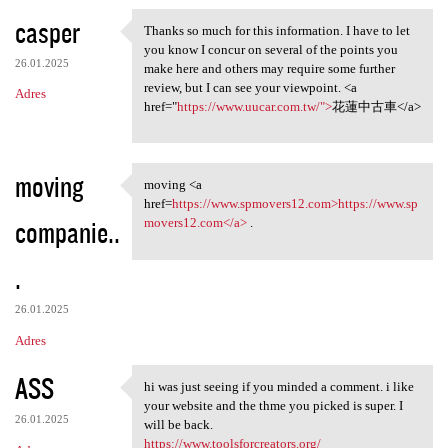
casper
Thanks so much for this information. I have to let
Thanks so much for this
you know I concur on several of the points you
26.01.2025
make here and others may require some further
review, but I can see your viewpoint. <a
Adres
href="
https://www.uucar.com.tw/">
花蓮中古車</a>
moving
moving <a
moving <a href=https://www
href=
https://www.spmovers12.com>https://www.sp
companie..
movers12.com</a>
.
.
26.01.2025
Adres
ASS
hi was just seeing if you minded a comment. i like
hi was just seeing if you
your website and the thme you picked is super. I
26.01.2025
will be back.
https://www.toolsforcreators.org/