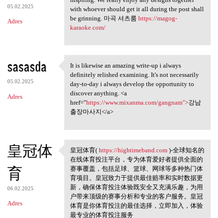
05.02.2025
with whoever should get it all during the post shall
be grinning. 마곡 셔츠룸
https://magog-
Adres
karaoke.com/
sasasda
It is likewise an amazing write-up i always
It is likewise an amazing
definitely relished examining. It's not necessarily
05.02.2025
day-to-day i always develop the opportunity to
discover anything. <a
Adres
href="
https://www.mixanma.com/gangnam">
강남
출장마사지</a>
皇冠体
皇冠体育(
https://hightimeband.com
)-全球知名的
皇冠体育( https://hightimeband
在线体育投注平台，专为体育爱好者提供全面的
育
赛事覆盖，包括足球、篮球、网球等多种热门体
育项目。皇冠致力于提供最佳赔率和实时数据更
新，确保体育投注体验既安全又充满乐趣，为用
06.02.2025
户带来顶级的赛事分析和专业的客户服务。皇冠
Adres
体育是你体育投注的最佳选择，立即加入，体验
最专业的体育投注服务