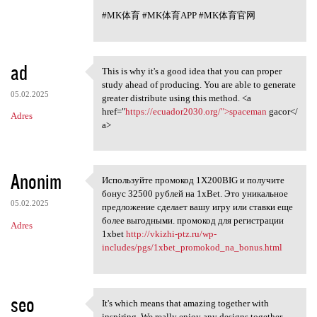
#MK体育 #MK体育APP #MK体育官网
ad
This is why it's a good idea that you can proper
This is why it's a good idea
study ahead of producing. You are able to generate
05.02.2025
greater distribute using this method. <a
href="
https://ecuador2030.org/">spaceman
gacor</
Adres
a>
Anonim
Используйте промокод 1X200BIG и получите
Используйте промокод 1X200BIG
бонус 32500 рублей на 1xBet. Это уникальное
05.02.2025
предложение сделает вашу игру или ставки еще
более выгодными. промокод для регистрации
Adres
1xbet
http://vkizhi-ptz.ru/wp-
includes/pgs/1xbet_promokod_na_bonus.html
seo
It's which means that amazing together with
It's which means that amazing
inspiring. We really enjoy any designs together