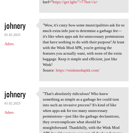
href="
https://get.lgbt/">77bet</a>
johnery
"Wow, it's crazy how some municipalities ask for so
"Wow, it's crazy how some
much extra info just to determine a garbage fee—
01.02.2025
it's like when apps ask for unnecessary permissions
that have nothing to do with their purpose! At least
Adres
with the Wink Mod APK, you're getting the
features you actually want, with none of the extra
baggage. Keep it simple and efficient, just like
Wink!
Source:
https://winkmodapkk.com/
johnery
"That's absolutely ridiculous! Who knew
"That's absolutely ridiculous
something as simple as a garbage fee could turn
01.02.2025
into such an invasive process? It's kind of like
when apps ask for too many unnecessary
Adres
permissions—just like the garbage declarations,
they overcomplicate what should be
straightforward. Thankfully, with the Wink Mod