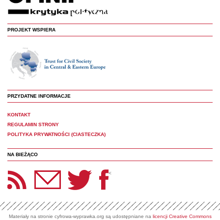
PROJEKT WSPIERA
PRZYDATNE INFORMACJE
KONTAKT
REGULAMIN STRONY
POLITYKA PRYWATNOŚCI (CIASTECZKA)
NA BIEŻĄCO
etter Panoptyka
Twitter
Facebook
<
Materiały na stronie cyfrowa-wyprawka.org są udostępniane na
licencji Creative Commons