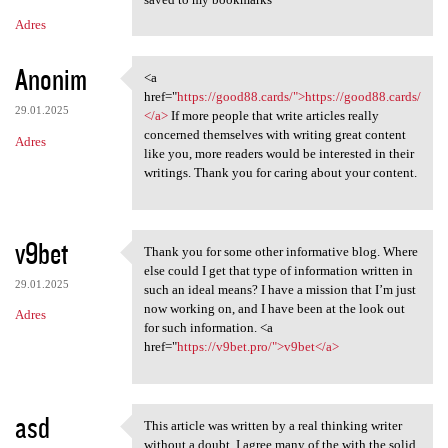
Adres
Anonim
<a
<a href="https://good88.cards
href="
https://good88.cards/">https://good88.cards/
29.01.2025
</a>
If more people that write articles really
concerned themselves with writing great content
Adres
like you, more readers would be interested in their
writings. Thank you for caring about your content.
v9bet
Thank you for some other informative blog. Where
Thank you for some other
else could I get that type of information written in
29.01.2025
such an ideal means? I have a mission that I’m just
now working on, and I have been at the look out
Adres
for such information. <a
href="
https://v9bet.pro/">v9bet</a>
asd
This article was written by a real thinking writer
This article was written by a
without a doubt. I agree many of the with the solid