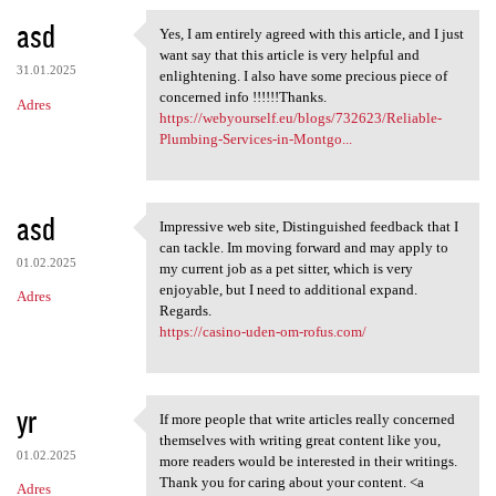
asd
Yes, I am entirely agreed with this article, and I just
Yes, I am entirely agreed
want say that this article is very helpful and
31.01.2025
enlightening. I also have some precious piece of
concerned info !!!!!!Thanks.
Adres
https://webyourself.eu/blogs/732623/Reliable-
Plumbing-Services-in-Montgo...
asd
Impressive web site, Distinguished feedback that I
Impressive web site,
can tackle. Im moving forward and may apply to
01.02.2025
my current job as a pet sitter, which is very
enjoyable, but I need to additional expand.
Adres
Regards.
https://casino-uden-om-rofus.com/
yr
If more people that write articles really concerned
If more people that write
themselves with writing great content like you,
01.02.2025
more readers would be interested in their writings.
Thank you for caring about your content. <a
Adres