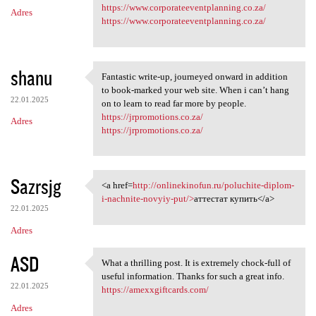
m
https://www.corporateeventplanning.co.za/
Adres
e
https://www.corporateeventplanning.co.za/
n
t
shanu
a
Fantastic write-up, journeyed onward in addition
Fantastic write-up, journeyed
to book-marked your web site. When i can’t hang
r
22.01.2025
on to learn to read far more by people.
z
https://jrpromotions.co.za/
Adres
https://jrpromotions.co.za/
e
Sazrsjg
<a href=
http://onlinekinofun.ru/poluchite-diplom-
<a href=http://onlinekinofun
i-nachnite-novyiy-put/>
аттестат купить</a>
22.01.2025
Adres
ASD
What a thrilling post. It is extremely chock-full of
What a thrilling post. It is
useful information. Thanks for such a great info.
22.01.2025
https://amexxgiftcards.com/
Adres