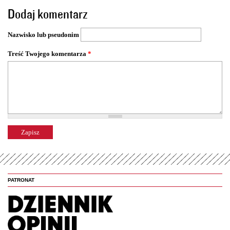
o
Dodaj komentarz
n
y
Nazwisko lub pseudonim
Treść Twojego komentarza
*
PATRONAT