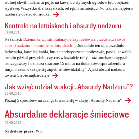
wolnej chwili można tu pójść na kawę, do słynnych ogrodów lub obejrzeć
wystawę. Wszystko dla wszystkich, od ręki i na miejscu. No tak, ale najpierw
trzeba się dostać do środka.
Kontrole na lotniskach i absurdy nadzoru
01.09.2015
Na łamach
Dziennika Opinii, Katarzyna Szymielewicz przedstawia swój
absurd nadzoru – kontrole na lotniskach
: „Dokładnie ten sam przedmiot –
ładowarka, kawałek kabla, but na podwyższonej podeszwie, pasek, kawałek
metalu gdzieś przy ciele, czy coś w kształcie tuby – raz uruchamia sygnał
ostrzegawczy i oznacza stracone 15 minut na dodatkowe sprawdzenie, a
innym razem okazuje się zupełnie niewidzialny”. A jaki absurd nadzoru
uwiera Ciebie najbardziej?
Jak wziąć udział w akcji „Absurdy Nadzoru"?
25.08.2015
Poznaj 5 sposobów na zaangażowanie się w akcję „Absurdy Nadzoru".
Absurdalne deklaracje śmieciowe
03.09.2015
Nadesłany przez:
WK