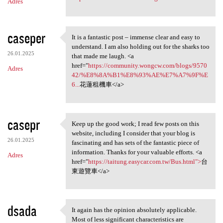
Adres
caseper
It is a fantastic post – immense clear and easy to
It is a fantastic post –
understand. I am also holding out for the sharks too
26.01.2025
that made me laugh. <a
href="
https://community.wongcw.com/blogs/9570
Adres
42/%E8%8A%B1%E8%93%AE%E7%A7%9F%E
6...
花蓮租機車</a>
casepr
Keep up the good work; I read few posts on this
Keep up the good work; I read
website, including I consider that your blog is
26.01.2025
fascinating and has sets of the fantastic piece of
information. Thanks for your valuable efforts. <a
Adres
href="
https://taitung.easycar.com.tw/Bus.html">
台
東遊覽車</a>
dsada
It again has the opinion absolutely applicable.
It again has the opinion
Most of less significant characteristics are