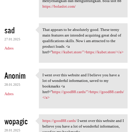
menyenangkan dan menguntungkan. bola slot 88
https://bolaslot.com/
sad
That appears to be absolutely good. These teeny
That appears to be absolutely
main features are intended acquiring great deal of
27.01.2025
qualifications skills. Now i am attracted to the
product loads. <a
Adres
href="
https://kubet.store/">https://kubet.store/</a>
Anonim
I went over this website and I believe you have a
I went over this website
lot of wonderful information, saved to my
28.01.2025
bookmarks <a
href="
https://good88.cards/">https://good88.cards/
Adres
</a>
wopagic
https://good88.cards/
I went over this website and I
https://good88.cards/ I went
believe you have a lot of wonderful information,
28.01.2025
saved to my bookmarks