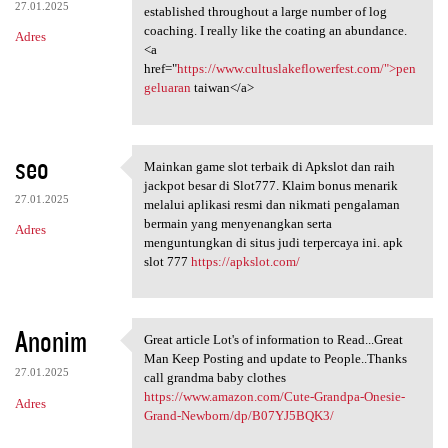
27.01.2025
established throughout a large number of log
coaching. I really like the coating an abundance.
Adres
<a
href="
https://www.cultuslakeflowerfest.com/">pen
geluaran
taiwan</a>
seo
Mainkan game slot terbaik di Apkslot dan raih
Mainkan game slot terbaik di
jackpot besar di Slot777. Klaim bonus menarik
27.01.2025
melalui aplikasi resmi dan nikmati pengalaman
bermain yang menyenangkan serta
Adres
menguntungkan di situs judi terpercaya ini. apk
slot 777
https://apkslot.com/
Anonim
Great article Lot's of information to Read...Great
Great article Lot's of
Man Keep Posting and update to People..Thanks
27.01.2025
call grandma baby clothes
https://www.amazon.com/Cute-Grandpa-Onesie-
Adres
Grand-Newborn/dp/B07YJ5BQK3/