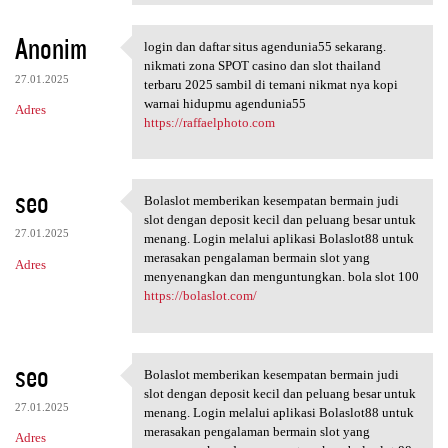
Anonim
login dan daftar situs agendunia55 sekarang.
login dan daftar situs
nikmati zona SPOT casino dan slot thailand
27.01.2025
terbaru 2025 sambil di temani nikmat nya kopi
warnai hidupmu agendunia55
Adres
https://raffaelphoto.com
seo
Bolaslot memberikan kesempatan bermain judi
Bolaslot memberikan
slot dengan deposit kecil dan peluang besar untuk
27.01.2025
menang. Login melalui aplikasi Bolaslot88 untuk
merasakan pengalaman bermain slot yang
Adres
menyenangkan dan menguntungkan. bola slot 100
https://bolaslot.com/
seo
Bolaslot memberikan kesempatan bermain judi
Bolaslot memberikan
slot dengan deposit kecil dan peluang besar untuk
27.01.2025
menang. Login melalui aplikasi Bolaslot88 untuk
merasakan pengalaman bermain slot yang
Adres