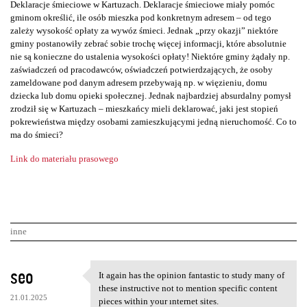
Deklaracje śmieciowe w Kartuzach. Deklaracje śmieciowe miały pomóc
gminom określić, ile osób mieszka pod konkretnym adresem – od tego
zależy wysokość opłaty za wywóz śmieci. Jednak „przy okazji” niektóre
gminy postanowiły zebrać sobie trochę więcej informacji, które absolutnie
nie są konieczne do ustalenia wysokości opłaty! Niektóre gminy żądały np.
zaświadczeń od pracodawców, oświadczeń potwierdzających, że osoby
zameldowane pod danym adresem przebywają np. w więzieniu, domu
dziecka lub domu opieki społecznej. Jednak najbardziej absurdalny pomysł
zrodził się w Kartuzach – mieszkańcy mieli deklarować, jaki jest stopień
pokrewieństwa między osobami zamieszkującymi jedną nieruchomość. Co to
ma do śmieci?
Link do materiału prasowego
inne
K
seo
It again has the opinion fantastic to study many of
It again has the opinion
o
these instructive not to mention specific content
21.01.2025
pieces within your ınternet sites.