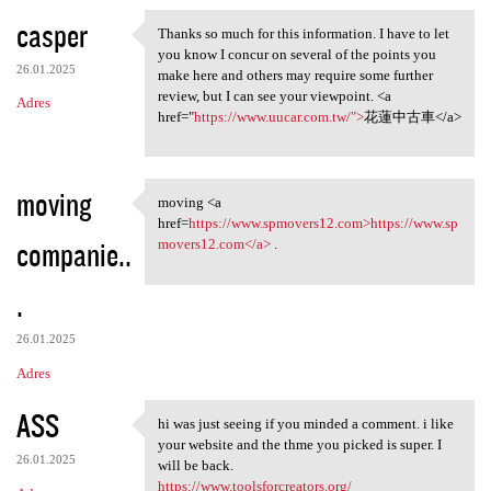
casper
Thanks so much for this information. I have to let
Thanks so much for this
you know I concur on several of the points you
26.01.2025
make here and others may require some further
review, but I can see your viewpoint. <a
Adres
href="
https://www.uucar.com.tw/">
花蓮中古車</a>
moving
moving <a
moving <a href=https://www
href=
https://www.spmovers12.com>https://www.sp
companie..
movers12.com</a>
.
.
26.01.2025
Adres
ASS
hi was just seeing if you minded a comment. i like
hi was just seeing if you
your website and the thme you picked is super. I
26.01.2025
will be back.
https://www.toolsforcreators.org/