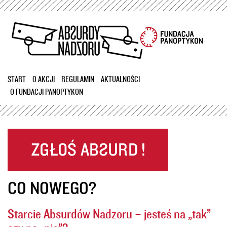
Przejdź
do
treści
START
O AKCJI
REGULAMIN
AKTUALNOŚCI
O FUNDACJI PANOPTYKON
CO NOWEGO?
Starcie Absurdów Nadzoru – jesteś na „tak”