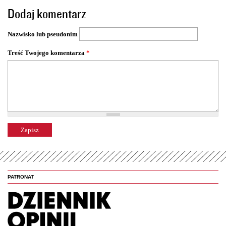
o
Dodaj komentarz
n
y
Nazwisko lub pseudonim
Treść Twojego komentarza
*
PATRONAT