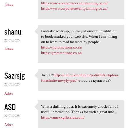
m
https://www.corporateeventplanning.co.za/
Adres
e
https://www.corporateeventplanning.co.za/
n
t
shanu
a
Fantastic write-up, journeyed onward in addition
Fantastic write-up, journeyed
to book-marked your web site. When i can’t hang
r
22.01.2025
on to learn to read far more by people.
z
https://jrpromotions.co.za/
Adres
https://jrpromotions.co.za/
e
Sazrsjg
<a href=
http://onlinekinofun.ru/poluchite-diplom-
<a href=http://onlinekinofun
i-nachnite-novyiy-put/>
аттестат купить</a>
22.01.2025
Adres
ASD
What a thrilling post. It is extremely chock-full of
What a thrilling post. It is
useful information. Thanks for such a great info.
22.01.2025
https://amexxgiftcards.com/
Adres