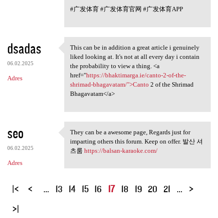
#广发体育 #广发体育官网 #广发体育APP
dsadas
This can be in addition a great article i genuinely
This can be in addition a
liked looking at. It's not at all every day i contain
06.02.2025
the probability to view a thing. <a
href="
https://bhaktimarga.ie/canto-2-of-the-
Adres
shrimad-bhagavatam/">Canto
2 of the Shrimad
Bhagavatam</a>
seo
They can be a awesome page, Regards just for
They can be a awesome page,
imparting others this forum. Keep on offer. 발산 셔
06.02.2025
츠룸
https://balsan-karaoke.com/
Adres
S
…
13
14
15
16
17
18
19
20
21
…
t
r