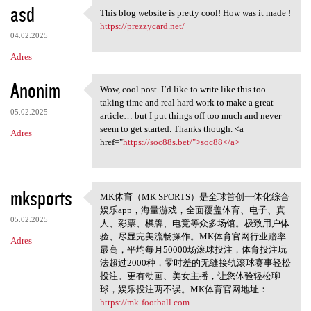
asd
This blog website is pretty cool! How was it made !
This blog website is pretty
https://prezzycard.net/
04.02.2025
Adres
Anonim
Wow, cool post. I’d like to write like this too –
Wow, cool post. I’d like to
taking time and real hard work to make a great
05.02.2025
article… but I put things off too much and never
seem to get started. Thanks though. <a
Adres
href="
https://soc88s.bet/">soc88</a>
mksports
MK体育（MK SPORTS）是全球首创一体化综合
MK体育（MK SPORTS
娱乐app，海量游戏，全面覆盖体育、电子、真
05.02.2025
人、彩票、棋牌、电竞等众多场馆。极致用户体
验、尽显完美流畅操作。MK体育官网行业赔率
Adres
最高，平均每月50000场滚球投注，体育投注玩
法超过2000种，零时差的无缝接轨滚球赛事轻松
投注。更有动画、美女主播，让您体验轻松聊
球，娱乐投注两不误。MK体育官网地址：
https://mk-football.com