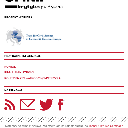
PROJEKT WSPIERA
PRZYDATNE INFORMACJE
KONTAKT
REGULAMIN STRONY
POLITYKA PRYWATNOŚCI (CIASTECZKA)
NA BIEŻĄCO
etter Panoptyka
Twitter
Facebook
<
Materiały na stronie cyfrowa-wyprawka.org są udostępniane na
licencji Creative Commons