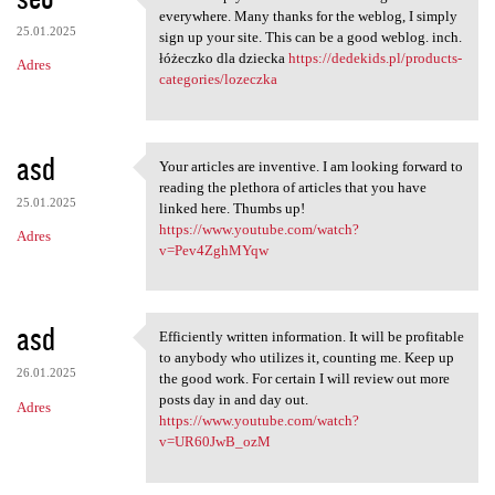
This is simply the info I'm
everywhere. Many thanks for the weblog, I simply
25.01.2025
sign up your site. This can be a good weblog. inch.
łóżeczko dla dziecka
https://dedekids.pl/products-
Adres
categories/lozeczka
asd
Your articles are inventive. I am looking forward to
Your articles are inventive.
reading the plethora of articles that you have
25.01.2025
linked here. Thumbs up!
https://www.youtube.com/watch?
Adres
v=Pev4ZghMYqw
asd
Efficiently written information. It will be profitable
Efficiently written
to anybody who utilizes it, counting me. Keep up
26.01.2025
the good work. For certain I will review out more
posts day in and day out.
Adres
https://www.youtube.com/watch?
v=UR60JwB_ozM