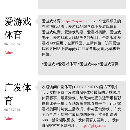
爱游戏
爱游戏体育(
https://vipayx.com
)一个世界领先的
爱游戏体育( https://vipayx.com
在线博彩品牌，爱游戏品牌含旗下爱游戏体育、
体育
爱游戏电竞、爱游戏彩票、爱游戏棋牌、爱游戏
电子、爱游戏真人现场等各种项目。全新版本爱
游戏APP应用，全新界面、全新体验，访问爱游
06.02.2025
戏官方网站下载app投注世界各地赛事,尽享极致
Adres
体验。
#爱游戏 #爱游戏体育 #爱游戏app #爱游戏官网
广发体
欢迎访问广发体育( GFTY SPORTS )官方下载中
欢迎访问广发体育( GFTY SPORTS )
心，立即下载广发体育APP体验最新的足球篮球
官方下载中心
育
体育赛事、娱乐游戏，每天为您提供近千场精彩
体育比分竞猜，互动娱乐在线直播平台，让玩家
游戏的同时与女主播表演、参与互动游戏，广发
06.02.2025
全心全意为您提供最优质的服务。注册即赠送
Adres
688，登录领取更多广发体育官方福利。广发体
育APP官方下载网址：
https://gf-ty.com