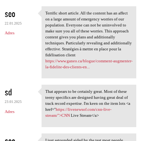
seo
Terrific short article. All the content has an affect
Terrific short article. All
on a large amount of emergency worries of our
22.01.2025
population. Everyone can not be uninvolved to
make sure you all of these worries. This approach
Adres
content gives you plans and additionally
techniques. Particularly revealing and additionally
effective. Stratégies à mettre en place pour la
fidélisation client
https://www.ganeo.ca/blogue/comment-augmenter-
la-fidelite-des-clients-en...
sd
That appears to be certainly great. Most of these
That appears to be certainly
teeny specifics are designed having great deal of
23.01.2025
track record expertise. I'm keen on the item lots <a
href="
https://livenewsof.com/cnn-live-
Adres
stream/">CNN
Live Stream</a>
seo
I just astounded aided by the test most people