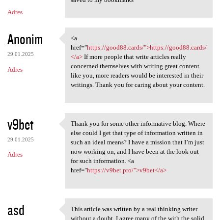
Adres
Anonim
<a
<a href="https://good88.cards
href="
https://good88.cards/">https://good88.cards/
29.01.2025
</a>
If more people that write articles really
concerned themselves with writing great content
Adres
like you, more readers would be interested in their
writings. Thank you for caring about your content.
v9bet
Thank you for some other informative blog. Where
Thank you for some other
else could I get that type of information written in
29.01.2025
such an ideal means? I have a mission that I’m just
now working on, and I have been at the look out
Adres
for such information. <a
href="
https://v9bet.pro/">v9bet</a>
asd
This article was written by a real thinking writer
This article was written by a
without a doubt. I agree many of the with the solid