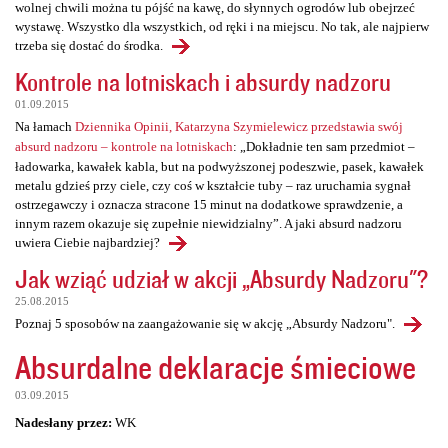
wolnej chwili można tu pójść na kawę, do słynnych ogrodów lub obejrzeć
wystawę. Wszystko dla wszystkich, od ręki i na miejscu. No tak, ale najpierw
trzeba się dostać do środka.
Kontrole na lotniskach i absurdy nadzoru
01.09.2015
Na łamach
Dziennika Opinii, Katarzyna Szymielewicz przedstawia swój
absurd nadzoru – kontrole na lotniskach
: „Dokładnie ten sam przedmiot –
ładowarka, kawałek kabla, but na podwyższonej podeszwie, pasek, kawałek
metalu gdzieś przy ciele, czy coś w kształcie tuby – raz uruchamia sygnał
ostrzegawczy i oznacza stracone 15 minut na dodatkowe sprawdzenie, a
innym razem okazuje się zupełnie niewidzialny”. A jaki absurd nadzoru
uwiera Ciebie najbardziej?
Jak wziąć udział w akcji „Absurdy Nadzoru"?
25.08.2015
Poznaj 5 sposobów na zaangażowanie się w akcję „Absurdy Nadzoru".
Absurdalne deklaracje śmieciowe
03.09.2015
Nadesłany przez:
WK