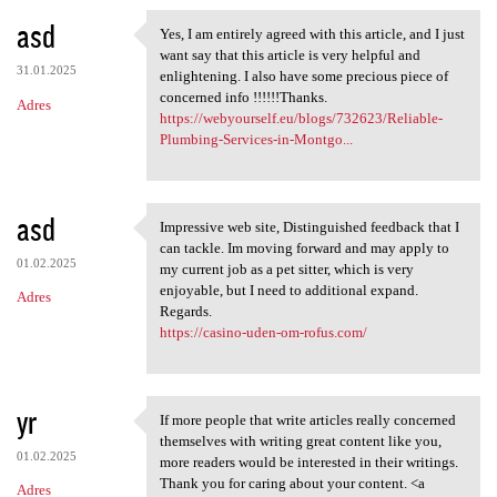
asd
Yes, I am entirely agreed with this article, and I just
Yes, I am entirely agreed
want say that this article is very helpful and
31.01.2025
enlightening. I also have some precious piece of
concerned info !!!!!!Thanks.
Adres
https://webyourself.eu/blogs/732623/Reliable-
Plumbing-Services-in-Montgo...
asd
Impressive web site, Distinguished feedback that I
Impressive web site,
can tackle. Im moving forward and may apply to
01.02.2025
my current job as a pet sitter, which is very
enjoyable, but I need to additional expand.
Adres
Regards.
https://casino-uden-om-rofus.com/
yr
If more people that write articles really concerned
If more people that write
themselves with writing great content like you,
01.02.2025
more readers would be interested in their writings.
Thank you for caring about your content. <a
Adres