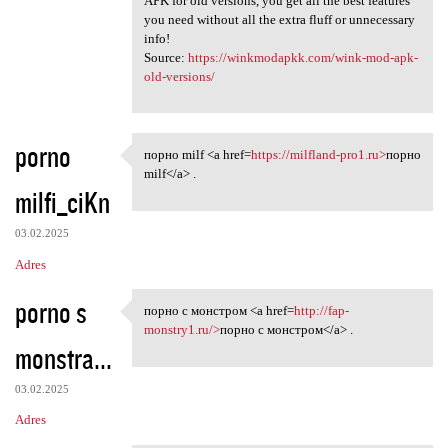
APK for old versions, you get all the best features
you need without all the extra fluff or unnecessary
info!
Source:
https://winkmodapkk.com/wink-mod-apk-
old-versions/
porno
порно milf <a href=
https://milfland-pro1.ru>
порно
порно milf <a href=https:/
milf</a> .
milfi_ciKn
03.02.2025
Adres
porno s
порно с монстром <a href=
http://fap-
порно с монстром <a href=http
monstry1.ru/>
порно с монстром</a> .
monstra...
03.02.2025
Adres