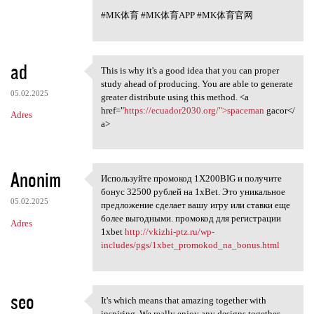
#MK体育 #MK体育APP #MK体育官网
ad
This is why it's a good idea that you can proper
This is why it's a good idea
study ahead of producing. You are able to generate
05.02.2025
greater distribute using this method. <a
href="
https://ecuador2030.org/">spaceman
gacor</
Adres
a>
Anonim
Используйте промокод 1X200BIG и получите
Используйте промокод 1X200BIG
бонус 32500 рублей на 1xBet. Это уникальное
05.02.2025
предложение сделает вашу игру или ставки еще
более выгодными. промокод для регистрации
Adres
1xbet
http://vkizhi-ptz.ru/wp-
includes/pgs/1xbet_promokod_na_bonus.html
seo
It's which means that amazing together with
It's which means that amazing
inspiring. We really enjoy any designs together