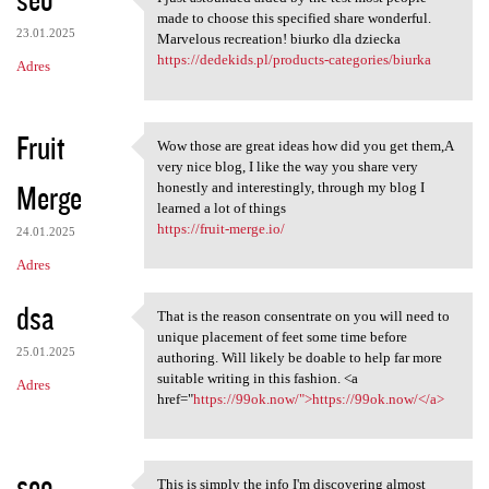
I just astounded aided by the
made to choose this specified share wonderful.
23.01.2025
Marvelous recreation! biurko dla dziecka
https://dedekids.pl/products-categories/biurka
Adres
Fruit
Wow those are great ideas how did you get them,A
Wow those are great ideas how
very nice blog, I like the way you share very
Merge
honestly and interestingly, through my blog I
learned a lot of things
https://fruit-merge.io/
24.01.2025
Adres
dsa
That is the reason consentrate on you will need to
That is the reason
unique placement of feet some time before
25.01.2025
authoring. Will likely be doable to help far more
suitable writing in this fashion. <a
Adres
href="
https://99ok.now/">https://99ok.now/</a>
seo
This is simply the info I'm discovering almost