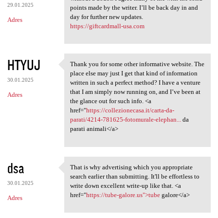
29.01.2025
points made by the writer. I’ll be back day in and
day for further new updates.
Adres
https://giftcardmall-usa.com
HTYUJ
Thank you for some other informative website. The
Thank you for some other
place else may just I get that kind of information
30.01.2025
written in such a perfect method? I have a venture
that I am simply now running on, and I’ve been at
Adres
the glance out for such info. <a
href="
https://collezionecasa.it/carta-da-
parati/4214-781625-fotomurale-elephan...
da
parati animali</a>
dsa
That is why advertising which you appropriate
That is why advertising which
search earlier than submitting. It'll be effortless to
30.01.2025
write down excellent write-up like that. <a
href="
https://tube-galore.us">tube
galore</a>
Adres