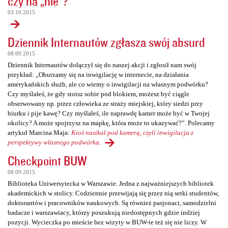
czy na „nie”?
03.10.2015
Dziennik Internautów zgłasza swój absurd
08.09.2015
Dziennik Internautów dołączył się do naszej akcji i zgłosił nam swój
przykład: „Oburzamy się na inwigilację w internecie, na działania
amerykańskich służb, ale co wiemy o inwigilacji na własnym podwórku?
Czy myślałeś, że gdy stoisz sobie pod blokiem, możesz być ciągle
obserwowany np. przez człowieka ze straży miejskiej, który siedzi przy
biurku i pije kawę? Czy myślałeś, ile naprawdę kamer może być w Twojej
okolicy? A może spojrzysz na mapkę, która może to ukazywać?”. Polecamy
artykuł Marcina Maja:
Ktoś nasikał pod kamerą, czyli inwigilacja z
perspektywy własnego podwórka
.
Checkpoint BUW
08.09.2015
Biblioteka Uniwersytecka w Warszawie. Jedna z najważniejszych bibliotek
akademickich w stolicy. Codziennie przewijają się przez nią setki studentów,
doktorantów i pracowników naukowych. Są również pasjonaci, samodzielni
badacze i warszawiacy, którzy poszukują niedostępnych gdzie indziej
pozycji. Wycieczka po mieście bez wizyty w BUW-ie też się nie liczy. W