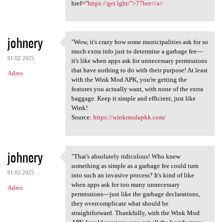
href="
https://get.lgbt/">77bet</a>
johnery
"Wow, it's crazy how some municipalities ask for so
"Wow, it's crazy how some
much extra info just to determine a garbage fee—
01.02.2025
it's like when apps ask for unnecessary permissions
that have nothing to do with their purpose! At least
Adres
with the Wink Mod APK, you're getting the
features you actually want, with none of the extra
baggage. Keep it simple and efficient, just like
Wink!
Source:
https://winkmodapkk.com/
johnery
"That's absolutely ridiculous! Who knew
"That's absolutely ridiculous
something as simple as a garbage fee could turn
01.02.2025
into such an invasive process? It's kind of like
when apps ask for too many unnecessary
Adres
permissions—just like the garbage declarations,
they overcomplicate what should be
straightforward. Thankfully, with the Wink Mod