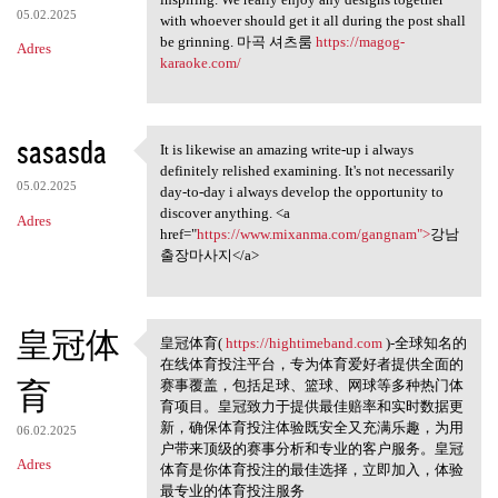
05.02.2025
with whoever should get it all during the post shall
be grinning. 마곡 셔츠룸
https://magog-
Adres
karaoke.com/
sasasda
It is likewise an amazing write-up i always
It is likewise an amazing
definitely relished examining. It's not necessarily
05.02.2025
day-to-day i always develop the opportunity to
discover anything. <a
Adres
href="
https://www.mixanma.com/gangnam">
강남
출장마사지</a>
皇冠体
皇冠体育(
https://hightimeband.com
)-全球知名的
皇冠体育( https://hightimeband
在线体育投注平台，专为体育爱好者提供全面的
育
赛事覆盖，包括足球、篮球、网球等多种热门体
育项目。皇冠致力于提供最佳赔率和实时数据更
新，确保体育投注体验既安全又充满乐趣，为用
06.02.2025
户带来顶级的赛事分析和专业的客户服务。皇冠
Adres
体育是你体育投注的最佳选择，立即加入，体验
最专业的体育投注服务