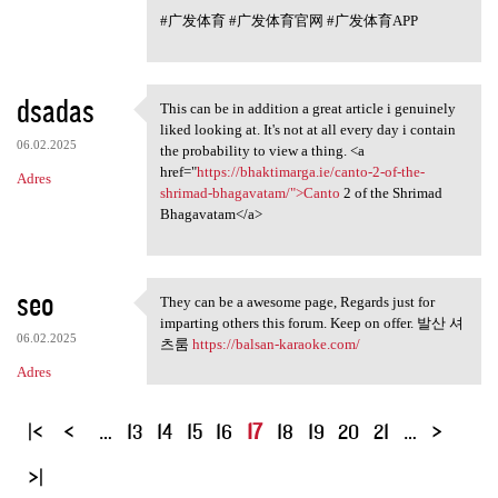
#广发体育 #广发体育官网 #广发体育APP
dsadas
This can be in addition a great article i genuinely
This can be in addition a
liked looking at. It's not at all every day i contain
06.02.2025
the probability to view a thing. <a
href="
https://bhaktimarga.ie/canto-2-of-the-
Adres
shrimad-bhagavatam/">Canto
2 of the Shrimad
Bhagavatam</a>
seo
They can be a awesome page, Regards just for
They can be a awesome page,
imparting others this forum. Keep on offer. 발산 셔
06.02.2025
츠룸
https://balsan-karaoke.com/
Adres
S
…
13
14
15
16
17
18
19
20
21
…
t
r