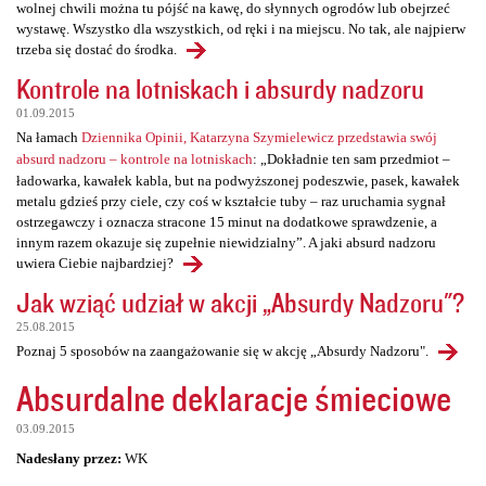
wolnej chwili można tu pójść na kawę, do słynnych ogrodów lub obejrzeć
wystawę. Wszystko dla wszystkich, od ręki i na miejscu. No tak, ale najpierw
trzeba się dostać do środka.
Kontrole na lotniskach i absurdy nadzoru
01.09.2015
Na łamach
Dziennika Opinii, Katarzyna Szymielewicz przedstawia swój
absurd nadzoru – kontrole na lotniskach
: „Dokładnie ten sam przedmiot –
ładowarka, kawałek kabla, but na podwyższonej podeszwie, pasek, kawałek
metalu gdzieś przy ciele, czy coś w kształcie tuby – raz uruchamia sygnał
ostrzegawczy i oznacza stracone 15 minut na dodatkowe sprawdzenie, a
innym razem okazuje się zupełnie niewidzialny”. A jaki absurd nadzoru
uwiera Ciebie najbardziej?
Jak wziąć udział w akcji „Absurdy Nadzoru"?
25.08.2015
Poznaj 5 sposobów na zaangażowanie się w akcję „Absurdy Nadzoru".
Absurdalne deklaracje śmieciowe
03.09.2015
Nadesłany przez:
WK