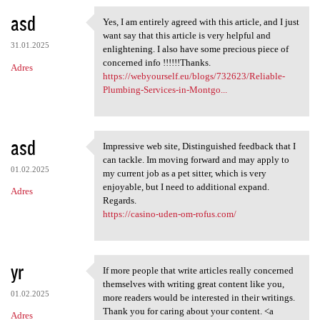
asd
Yes, I am entirely agreed with this article, and I just
Yes, I am entirely agreed
want say that this article is very helpful and
31.01.2025
enlightening. I also have some precious piece of
concerned info !!!!!!Thanks.
Adres
https://webyourself.eu/blogs/732623/Reliable-
Plumbing-Services-in-Montgo...
asd
Impressive web site, Distinguished feedback that I
Impressive web site,
can tackle. Im moving forward and may apply to
01.02.2025
my current job as a pet sitter, which is very
enjoyable, but I need to additional expand.
Adres
Regards.
https://casino-uden-om-rofus.com/
yr
If more people that write articles really concerned
If more people that write
themselves with writing great content like you,
01.02.2025
more readers would be interested in their writings.
Thank you for caring about your content. <a
Adres