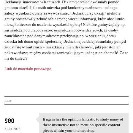
Deklaracje śmieciowe w Kartuzach. Deklaracje śmieciowe miały pomóc
gminom określić, ile osób mieszka pod konkretnym adresem – od tego
zależy wysokość opłaty za wywóz śmieci. Jednak „przy okazji” niektóre
gminy postanowiły zebrać sobie trochę więcej informacji, które absolutnie
nie są konieczne do ustalenia wysokości opłaty! Niektóre gminy żądały np.
zaświadczeń od pracodawców, oświadczeń potwierdzających, że osoby
zameldowane pod danym adresem przebywają np. w więzieniu, domu
dziecka lub domu opieki społecznej. Jednak najbardziej absurdalny pomysł
zrodził się w Kartuzach – mieszkańcy mieli deklarować, jaki jest stopień
pokrewieństwa między osobami zamieszkującymi jedną nieruchomość. Co to
ma do śmieci?
Link do materiału prasowego
inne
K
seo
It again has the opinion fantastic to study many of
It again has the opinion
o
these instructive not to mention specific content
21.01.2025
pieces within your ınternet sites.