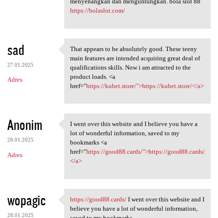
menyenangkan dan menguntungkan. bola slot 88
https://bolaslot.com/
sad
That appears to be absolutely good. These teeny
That appears to be absolutely
main features are intended acquiring great deal of
27.01.2025
qualifications skills. Now i am attracted to the
product loads. <a
Adres
href="
https://kubet.store/">https://kubet.store/</a>
Anonim
I went over this website and I believe you have a
I went over this website
lot of wonderful information, saved to my
28.01.2025
bookmarks <a
href="
https://good88.cards/">https://good88.cards/
Adres
</a>
wopagic
https://good88.cards/
I went over this website and I
https://good88.cards/ I went
believe you have a lot of wonderful information,
28.01.2025
saved to my bookmarks