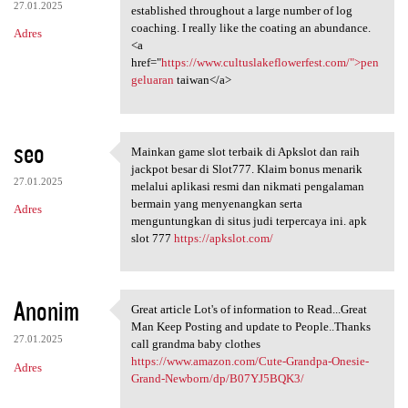
27.01.2025
established throughout a large number of log
coaching. I really like the coating an abundance.
Adres
<a
href="
https://www.cultuslakeflowerfest.com/">pen
geluaran
taiwan</a>
seo
Mainkan game slot terbaik di Apkslot dan raih
Mainkan game slot terbaik di
jackpot besar di Slot777. Klaim bonus menarik
27.01.2025
melalui aplikasi resmi dan nikmati pengalaman
bermain yang menyenangkan serta
Adres
menguntungkan di situs judi terpercaya ini. apk
slot 777
https://apkslot.com/
Anonim
Great article Lot's of information to Read...Great
Great article Lot's of
Man Keep Posting and update to People..Thanks
27.01.2025
call grandma baby clothes
https://www.amazon.com/Cute-Grandpa-Onesie-
Adres
Grand-Newborn/dp/B07YJ5BQK3/