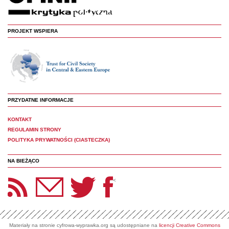
PROJEKT WSPIERA
PRZYDATNE INFORMACJE
KONTAKT
REGULAMIN STRONY
POLITYKA PRYWATNOŚCI (CIASTECZKA)
NA BIEŻĄCO
etter Panoptyka
Twitter
Facebook
<
Materiały na stronie cyfrowa-wyprawka.org są udostępniane na
licencji Creative Commons