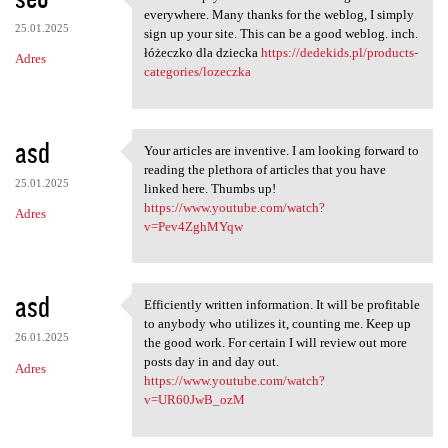
This is simply the info I'm
everywhere. Many thanks for the weblog, I simply
25.01.2025
sign up your site. This can be a good weblog. inch.
łóżeczko dla dziecka
https://dedekids.pl/products-
Adres
categories/lozeczka
asd
Your articles are inventive. I am looking forward to
Your articles are inventive.
reading the plethora of articles that you have
25.01.2025
linked here. Thumbs up!
https://www.youtube.com/watch?
Adres
v=Pev4ZghMYqw
asd
Efficiently written information. It will be profitable
Efficiently written
to anybody who utilizes it, counting me. Keep up
26.01.2025
the good work. For certain I will review out more
posts day in and day out.
Adres
https://www.youtube.com/watch?
v=UR60JwB_ozM