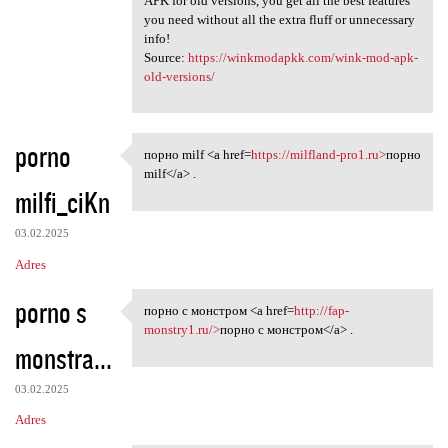
APK for old versions, you get all the best features
you need without all the extra fluff or unnecessary
info!
Source:
https://winkmodapkk.com/wink-mod-apk-
old-versions/
porno
порно milf <a href=
https://milfland-pro1.ru>
порно
порно milf <a href=https:/
milf</a> .
milfi_ciKn
03.02.2025
Adres
porno s
порно с монстром <a href=
http://fap-
порно с монстром <a href=http
monstry1.ru/>
порно с монстром</a> .
monstra...
03.02.2025
Adres