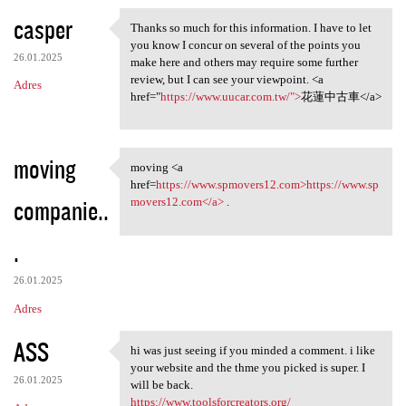
casper
Thanks so much for this information. I have to let
Thanks so much for this
you know I concur on several of the points you
26.01.2025
make here and others may require some further
review, but I can see your viewpoint. <a
Adres
href="
https://www.uucar.com.tw/">
花蓮中古車</a>
moving
moving <a
moving <a href=https://www
href=
https://www.spmovers12.com>https://www.sp
companie..
movers12.com</a>
.
.
26.01.2025
Adres
ASS
hi was just seeing if you minded a comment. i like
hi was just seeing if you
your website and the thme you picked is super. I
26.01.2025
will be back.
https://www.toolsforcreators.org/