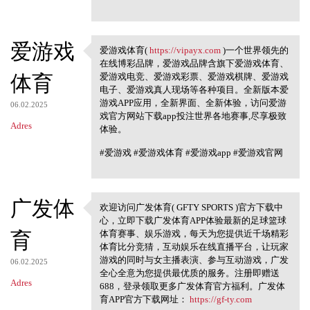
爱游戏
爱游戏体育(
https://vipayx.com
)一个世界领先的
爱游戏体育( https://vipayx.com
在线博彩品牌，爱游戏品牌含旗下爱游戏体育、
体育
爱游戏电竞、爱游戏彩票、爱游戏棋牌、爱游戏
电子、爱游戏真人现场等各种项目。全新版本爱
游戏APP应用，全新界面、全新体验，访问爱游
06.02.2025
戏官方网站下载app投注世界各地赛事,尽享极致
Adres
体验。
#爱游戏 #爱游戏体育 #爱游戏app #爱游戏官网
广发体
欢迎访问广发体育( GFTY SPORTS )官方下载中
欢迎访问广发体育( GFTY SPORTS )
心，立即下载广发体育APP体验最新的足球篮球
官方下载中心
育
体育赛事、娱乐游戏，每天为您提供近千场精彩
体育比分竞猜，互动娱乐在线直播平台，让玩家
游戏的同时与女主播表演、参与互动游戏，广发
06.02.2025
全心全意为您提供最优质的服务。注册即赠送
Adres
688，登录领取更多广发体育官方福利。广发体
育APP官方下载网址：
https://gf-ty.com