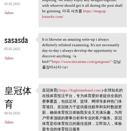
05.02.2025
with whoever should get it all during the post shall
be grinning. 마곡 셔츠룸
https://magog-
Adres
karaoke.com/
sasasda
It is likewise an amazing write-up i always
It is likewise an amazing
definitely relished examining. It's not necessarily
05.02.2025
day-to-day i always develop the opportunity to
discover anything. <a
Adres
href="
https://www.mixanma.com/gangnam">
강남
출장마사지</a>
皇冠体
皇冠体育(
https://hightimeband.com
)-全球知名的
皇冠体育( https://hightimeband
在线体育投注平台，专为体育爱好者提供全面的
育
赛事覆盖，包括足球、篮球、网球等多种热门体
育项目。皇冠致力于提供最佳赔率和实时数据更
新，确保体育投注体验既安全又充满乐趣，为用
06.02.2025
户带来顶级的赛事分析和专业的客户服务。皇冠
Adres
体育是你体育投注的最佳选择，立即加入，体验
最专业的体育投注服务