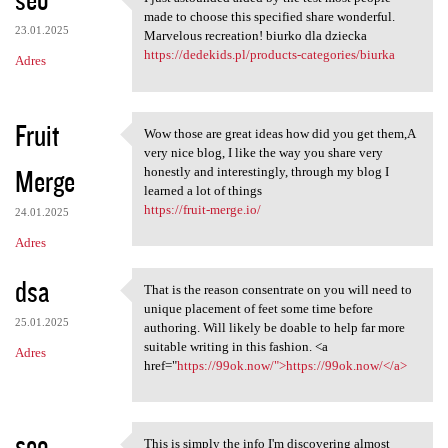
I just astounded aided by the
made to choose this specified share wonderful.
23.01.2025
Marvelous recreation! biurko dla dziecka
https://dedekids.pl/products-categories/biurka
Adres
Fruit
Wow those are great ideas how did you get them,A
Wow those are great ideas how
very nice blog, I like the way you share very
Merge
honestly and interestingly, through my blog I
learned a lot of things
https://fruit-merge.io/
24.01.2025
Adres
dsa
That is the reason consentrate on you will need to
That is the reason
unique placement of feet some time before
25.01.2025
authoring. Will likely be doable to help far more
suitable writing in this fashion. <a
Adres
href="
https://99ok.now/">https://99ok.now/</a>
seo
This is simply the info I'm discovering almost