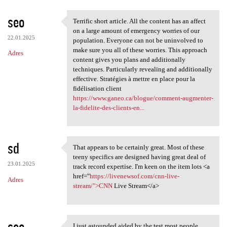
seo
Terrific short article. All the content has an affect
Terrific short article. All
on a large amount of emergency worries of our
22.01.2025
population. Everyone can not be uninvolved to
make sure you all of these worries. This approach
Adres
content gives you plans and additionally
techniques. Particularly revealing and additionally
effective. Stratégies à mettre en place pour la
fidélisation client
https://www.ganeo.ca/blogue/comment-augmenter-
la-fidelite-des-clients-en...
sd
That appears to be certainly great. Most of these
That appears to be certainly
teeny specifics are designed having great deal of
23.01.2025
track record expertise. I'm keen on the item lots <a
href="
https://livenewsof.com/cnn-live-
Adres
stream/">CNN
Live Stream</a>
seo
I just astounded aided by the test most people