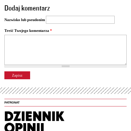
o
Dodaj komentarz
n
y
Nazwisko lub pseudonim
Treść Twojego komentarza
*
PATRONAT