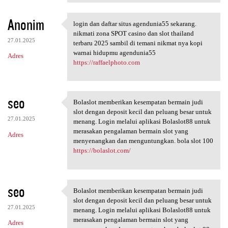
Anonim
login dan daftar situs agendunia55 sekarang.
login dan daftar situs
nikmati zona SPOT casino dan slot thailand
27.01.2025
terbaru 2025 sambil di temani nikmat nya kopi
warnai hidupmu agendunia55
Adres
https://raffaelphoto.com
seo
Bolaslot memberikan kesempatan bermain judi
Bolaslot memberikan
slot dengan deposit kecil dan peluang besar untuk
27.01.2025
menang. Login melalui aplikasi Bolaslot88 untuk
merasakan pengalaman bermain slot yang
Adres
menyenangkan dan menguntungkan. bola slot 100
https://bolaslot.com/
seo
Bolaslot memberikan kesempatan bermain judi
Bolaslot memberikan
slot dengan deposit kecil dan peluang besar untuk
27.01.2025
menang. Login melalui aplikasi Bolaslot88 untuk
merasakan pengalaman bermain slot yang
Adres