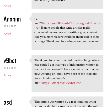
Adres
Anonim
<a
<a href="https://good88.cards
href="
https://good88.cards/">https://good88.cards/
29.01.2025
</a>
If more people that write articles really
concerned themselves with writing great content
Adres
like you, more readers would be interested in their
writings. Thank you for caring about your content.
v9bet
Thank you for some other informative blog. Where
Thank you for some other
else could I get that type of information written in
29.01.2025
such an ideal means? I have a mission that I’m just
now working on, and I have been at the look out
Adres
for such information. <a
href="
https://v9bet.pro/">v9bet</a>
asd
This article was written by a real thinking writer
This article was written by a
without a doubt. I agree many of the with the solid