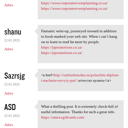
m
https://www.corporateeventplanning.co.za/
Adres
e
https://www.corporateeventplanning.co.za/
n
t
shanu
a
Fantastic write-up, journeyed onward in addition
Fantastic write-up, journeyed
to book-marked your web site. When i can’t hang
r
22.01.2025
on to learn to read far more by people.
z
https://jrpromotions.co.za/
Adres
https://jrpromotions.co.za/
e
Sazrsjg
<a href=
http://onlinekinofun.ru/poluchite-diplom-
<a href=http://onlinekinofun
i-nachnite-novyiy-put/>
аттестат купить</a>
22.01.2025
Adres
ASD
What a thrilling post. It is extremely chock-full of
What a thrilling post. It is
useful information. Thanks for such a great info.
22.01.2025
https://amexxgiftcards.com/
Adres