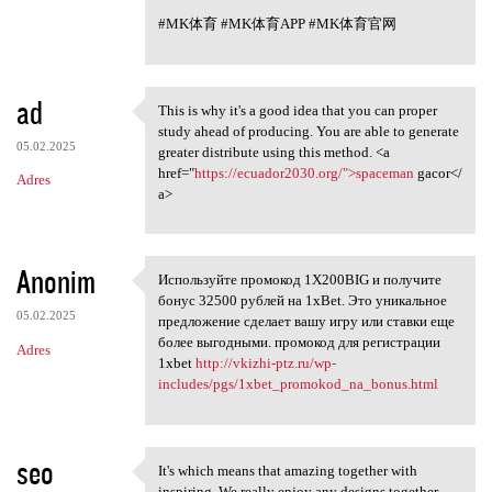
#MK体育 #MK体育APP #MK体育官网
ad
This is why it's a good idea that you can proper
This is why it's a good idea
study ahead of producing. You are able to generate
05.02.2025
greater distribute using this method. <a
href="
https://ecuador2030.org/">spaceman
gacor</
Adres
a>
Anonim
Используйте промокод 1X200BIG и получите
Используйте промокод 1X200BIG
бонус 32500 рублей на 1xBet. Это уникальное
05.02.2025
предложение сделает вашу игру или ставки еще
более выгодными. промокод для регистрации
Adres
1xbet
http://vkizhi-ptz.ru/wp-
includes/pgs/1xbet_promokod_na_bonus.html
seo
It's which means that amazing together with
It's which means that amazing
inspiring. We really enjoy any designs together