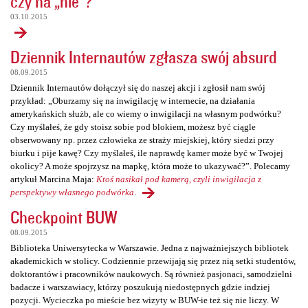
czy na „nie”?
03.10.2015
Dziennik Internautów zgłasza swój absurd
08.09.2015
Dziennik Internautów dołączył się do naszej akcji i zgłosił nam swój
przykład: „Oburzamy się na inwigilację w internecie, na działania
amerykańskich służb, ale co wiemy o inwigilacji na własnym podwórku?
Czy myślałeś, że gdy stoisz sobie pod blokiem, możesz być ciągle
obserwowany np. przez człowieka ze straży miejskiej, który siedzi przy
biurku i pije kawę? Czy myślałeś, ile naprawdę kamer może być w Twojej
okolicy? A może spojrzysz na mapkę, która może to ukazywać?”. Polecamy
artykuł Marcina Maja:
Ktoś nasikał pod kamerą, czyli inwigilacja z
perspektywy własnego podwórka
.
Checkpoint BUW
08.09.2015
Biblioteka Uniwersytecka w Warszawie. Jedna z najważniejszych bibliotek
akademickich w stolicy. Codziennie przewijają się przez nią setki studentów,
doktorantów i pracowników naukowych. Są również pasjonaci, samodzielni
badacze i warszawiacy, którzy poszukują niedostępnych gdzie indziej
pozycji. Wycieczka po mieście bez wizyty w BUW-ie też się nie liczy. W