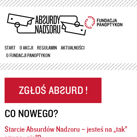
Przejdź
do
treści
START
O AKCJI
REGULAMIN
AKTUALNOŚCI
O FUNDACJI PANOPTYKON
CO NOWEGO?
Starcie Absurdów Nadzoru – jesteś na „tak”