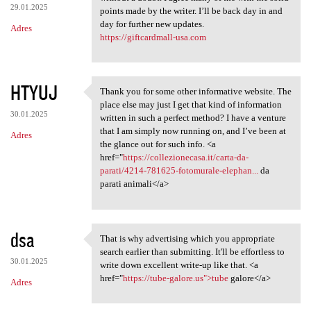
29.01.2025
points made by the writer. I’ll be back day in and
day for further new updates.
Adres
https://giftcardmall-usa.com
HTYUJ
Thank you for some other informative website. The
Thank you for some other
place else may just I get that kind of information
30.01.2025
written in such a perfect method? I have a venture
that I am simply now running on, and I’ve been at
Adres
the glance out for such info. <a
href="
https://collezionecasa.it/carta-da-
parati/4214-781625-fotomurale-elephan...
da
parati animali</a>
dsa
That is why advertising which you appropriate
That is why advertising which
search earlier than submitting. It'll be effortless to
30.01.2025
write down excellent write-up like that. <a
href="
https://tube-galore.us">tube
galore</a>
Adres