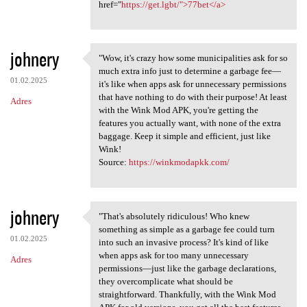
href="
https://get.lgbt/">77bet</a>
johnery
"Wow, it's crazy how some municipalities ask for so
"Wow, it's crazy how some
much extra info just to determine a garbage fee—
01.02.2025
it's like when apps ask for unnecessary permissions
that have nothing to do with their purpose! At least
Adres
with the Wink Mod APK, you're getting the
features you actually want, with none of the extra
baggage. Keep it simple and efficient, just like
Wink!
Source:
https://winkmodapkk.com/
johnery
"That's absolutely ridiculous! Who knew
"That's absolutely ridiculous
something as simple as a garbage fee could turn
01.02.2025
into such an invasive process? It's kind of like
when apps ask for too many unnecessary
Adres
permissions—just like the garbage declarations,
they overcomplicate what should be
straightforward. Thankfully, with the Wink Mod