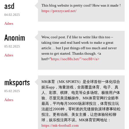
asd
This blog website is pretty cool! How was it made !
This blog website is pretty
https://prezzycard.net/
04.02.2025
Adres
Anonim
Wow, cool post. I’d like to write like this too –
Wow, cool post. I’d like to
taking time and real hard work to make a great
05.02.2025
article… but I put things off too much and never
seem to get started. Thanks though. <a
Adres
href="
https://soc88s.bet/">soc88</a>
mksports
MK体育（MK SPORTS）是全球首创一体化综合
MK体育（MK SPORTS
娱乐app，海量游戏，全面覆盖体育、电子、真
05.02.2025
人、彩票、棋牌、电竞等众多场馆。极致用户体
验、尽显完美流畅操作。MK体育官网行业赔率
Adres
最高，平均每月50000场滚球投注，体育投注玩
法超过2000种，零时差的无缝接轨滚球赛事轻松
投注。更有动画、美女主播，让您体验轻松聊
球，娱乐投注两不误。MK体育官网地址：
https://mk-football.com