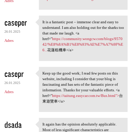
Adres
caseper
It is a fantastic post – immense clear and easy to
It is a fantastic post –
understand. I am also holding out for the sharks too
26.01.2025
that made me laugh. <a
href="
https://community.wongcw.com/blogs/9570
Adres
42/%E8%8A%B1%E8%93%AE%E7%A7%9F%E
6...
花蓮租機車</a>
casepr
Keep up the good work; I read few posts on this
Keep up the good work; I read
website, including I consider that your blog is
26.01.2025
fascinating and has sets of the fantastic piece of
information. Thanks for your valuable efforts. <a
Adres
href="
https://taitung.easycar.com.tw/Bus.html">
台
東遊覽車</a>
dsada
It again has the opinion absolutely applicable.
It again has the opinion
Most of less significant characteristics are