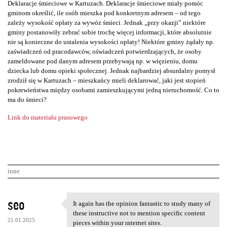
Deklaracje śmieciowe w Kartuzach. Deklaracje śmieciowe miały pomóc
gminom określić, ile osób mieszka pod konkretnym adresem – od tego
zależy wysokość opłaty za wywóz śmieci. Jednak „przy okazji” niektóre
gminy postanowiły zebrać sobie trochę więcej informacji, które absolutnie
nie są konieczne do ustalenia wysokości opłaty! Niektóre gminy żądały np.
zaświadczeń od pracodawców, oświadczeń potwierdzających, że osoby
zameldowane pod danym adresem przebywają np. w więzieniu, domu
dziecka lub domu opieki społecznej. Jednak najbardziej absurdalny pomysł
zrodził się w Kartuzach – mieszkańcy mieli deklarować, jaki jest stopień
pokrewieństwa między osobami zamieszkującymi jedną nieruchomość. Co to
ma do śmieci?
Link do materiału prasowego
inne
K
seo
It again has the opinion fantastic to study many of
It again has the opinion
o
these instructive not to mention specific content
21.01.2025
pieces within your ınternet sites.