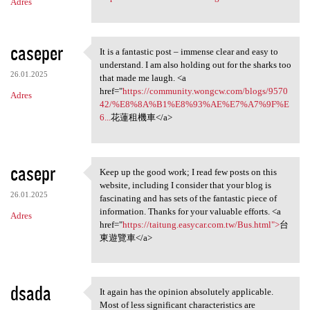
Adres
caseper
It is a fantastic post – immense clear and easy to
It is a fantastic post –
understand. I am also holding out for the sharks too
26.01.2025
that made me laugh. <a
href="
https://community.wongcw.com/blogs/9570
Adres
42/%E8%8A%B1%E8%93%AE%E7%A7%9F%E
6...
花蓮租機車</a>
casepr
Keep up the good work; I read few posts on this
Keep up the good work; I read
website, including I consider that your blog is
26.01.2025
fascinating and has sets of the fantastic piece of
information. Thanks for your valuable efforts. <a
Adres
href="
https://taitung.easycar.com.tw/Bus.html">
台
東遊覽車</a>
dsada
It again has the opinion absolutely applicable.
It again has the opinion
Most of less significant characteristics are