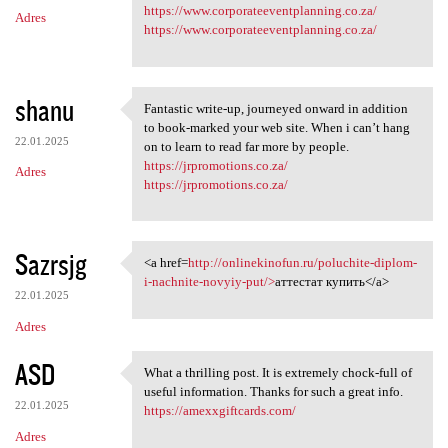
m
https://www.corporateeventplanning.co.za/
Adres
e
https://www.corporateeventplanning.co.za/
n
t
shanu
a
Fantastic write-up, journeyed onward in addition
Fantastic write-up, journeyed
to book-marked your web site. When i can’t hang
r
22.01.2025
on to learn to read far more by people.
z
https://jrpromotions.co.za/
Adres
https://jrpromotions.co.za/
e
Sazrsjg
<a href=
http://onlinekinofun.ru/poluchite-diplom-
<a href=http://onlinekinofun
i-nachnite-novyiy-put/>
аттестат купить</a>
22.01.2025
Adres
ASD
What a thrilling post. It is extremely chock-full of
What a thrilling post. It is
useful information. Thanks for such a great info.
22.01.2025
https://amexxgiftcards.com/
Adres