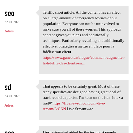
seo
Terrific short article. All the content has an affect
Terrific short article. All
on a large amount of emergency worries of our
22.01.2025
population. Everyone can not be uninvolved to
make sure you all of these worries. This approach
Adres
content gives you plans and additionally
techniques. Particularly revealing and additionally
effective. Stratégies à mettre en place pour la
fidélisation client
https://www.ganeo.ca/blogue/comment-augmenter-
la-fidelite-des-clients-en...
sd
That appears to be certainly great. Most of these
That appears to be certainly
teeny specifics are designed having great deal of
23.01.2025
track record expertise. I'm keen on the item lots <a
href="
https://livenewsof.com/cnn-live-
Adres
stream/">CNN
Live Stream</a>
seo
I just astounded aided by the test most people