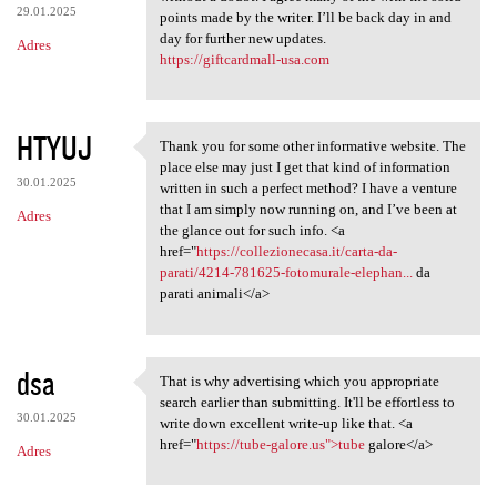
29.01.2025
points made by the writer. I’ll be back day in and
day for further new updates.
Adres
https://giftcardmall-usa.com
HTYUJ
Thank you for some other informative website. The
Thank you for some other
place else may just I get that kind of information
30.01.2025
written in such a perfect method? I have a venture
that I am simply now running on, and I’ve been at
Adres
the glance out for such info. <a
href="
https://collezionecasa.it/carta-da-
parati/4214-781625-fotomurale-elephan...
da
parati animali</a>
dsa
That is why advertising which you appropriate
That is why advertising which
search earlier than submitting. It'll be effortless to
30.01.2025
write down excellent write-up like that. <a
href="
https://tube-galore.us">tube
galore</a>
Adres