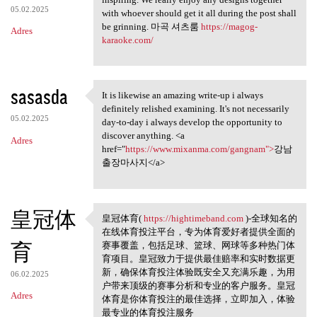
05.02.2025
with whoever should get it all during the post shall
be grinning. 마곡 셔츠룸
https://magog-
Adres
karaoke.com/
sasasda
It is likewise an amazing write-up i always
It is likewise an amazing
definitely relished examining. It's not necessarily
05.02.2025
day-to-day i always develop the opportunity to
discover anything. <a
Adres
href="
https://www.mixanma.com/gangnam">
강남
출장마사지</a>
皇冠体
皇冠体育(
https://hightimeband.com
)-全球知名的
皇冠体育( https://hightimeband
在线体育投注平台，专为体育爱好者提供全面的
育
赛事覆盖，包括足球、篮球、网球等多种热门体
育项目。皇冠致力于提供最佳赔率和实时数据更
新，确保体育投注体验既安全又充满乐趣，为用
06.02.2025
户带来顶级的赛事分析和专业的客户服务。皇冠
Adres
体育是你体育投注的最佳选择，立即加入，体验
最专业的体育投注服务