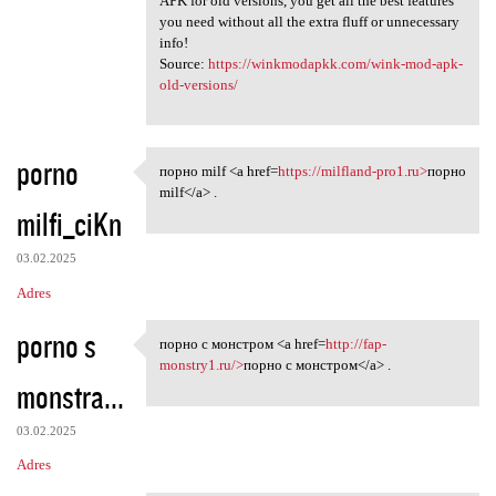
APK for old versions, you get all the best features
you need without all the extra fluff or unnecessary
info!
Source:
https://winkmodapkk.com/wink-mod-apk-
old-versions/
porno
порно milf <a href=
https://milfland-pro1.ru>
порно
порно milf <a href=https:/
milf</a> .
milfi_ciKn
03.02.2025
Adres
porno s
порно с монстром <a href=
http://fap-
порно с монстром <a href=http
monstry1.ru/>
порно с монстром</a> .
monstra...
03.02.2025
Adres