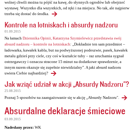
wolnej chwili można tu pójść na kawę, do słynnych ogrodów lub obejrzeć
wystawę. Wszystko dla wszystkich, od ręki i na miejscu. No tak, ale najpierw
trzeba się dostać do środka.
Kontrole na lotniskach i absurdy nadzoru
01.09.2015
Na łamach
Dziennika Opinii, Katarzyna Szymielewicz przedstawia swój
absurd nadzoru – kontrole na lotniskach
: „Dokładnie ten sam przedmiot –
ładowarka, kawałek kabla, but na podwyższonej podeszwie, pasek, kawałek
metalu gdzieś przy ciele, czy coś w kształcie tuby – raz uruchamia sygnał
ostrzegawczy i oznacza stracone 15 minut na dodatkowe sprawdzenie, a
innym razem okazuje się zupełnie niewidzialny”. A jaki absurd nadzoru
uwiera Ciebie najbardziej?
Jak wziąć udział w akcji „Absurdy Nadzoru"?
25.08.2015
Poznaj 5 sposobów na zaangażowanie się w akcję „Absurdy Nadzoru".
Absurdalne deklaracje śmieciowe
03.09.2015
Nadesłany przez:
WK