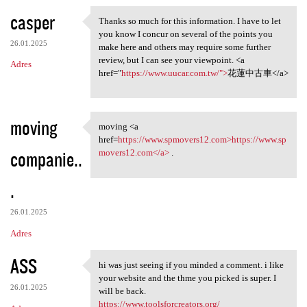
casper
Thanks so much for this information. I have to let
Thanks so much for this
you know I concur on several of the points you
26.01.2025
make here and others may require some further
review, but I can see your viewpoint. <a
Adres
href="
https://www.uucar.com.tw/">
花蓮中古車</a>
moving
moving <a
moving <a href=https://www
href=
https://www.spmovers12.com>https://www.sp
companie..
movers12.com</a>
.
.
26.01.2025
Adres
ASS
hi was just seeing if you minded a comment. i like
hi was just seeing if you
your website and the thme you picked is super. I
26.01.2025
will be back.
https://www.toolsforcreators.org/