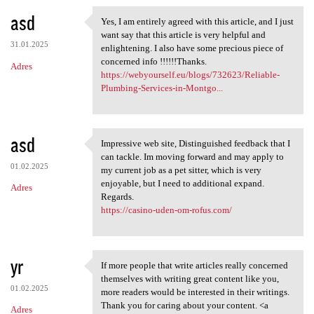
asd
Yes, I am entirely agreed with this article, and I just
Yes, I am entirely agreed
want say that this article is very helpful and
31.01.2025
enlightening. I also have some precious piece of
concerned info !!!!!!Thanks.
Adres
https://webyourself.eu/blogs/732623/Reliable-
Plumbing-Services-in-Montgo...
asd
Impressive web site, Distinguished feedback that I
Impressive web site,
can tackle. Im moving forward and may apply to
01.02.2025
my current job as a pet sitter, which is very
enjoyable, but I need to additional expand.
Adres
Regards.
https://casino-uden-om-rofus.com/
yr
If more people that write articles really concerned
If more people that write
themselves with writing great content like you,
01.02.2025
more readers would be interested in their writings.
Thank you for caring about your content. <a
Adres