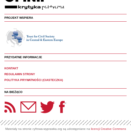
PROJEKT WSPIERA
PRZYDATNE INFORMACJE
KONTAKT
REGULAMIN STRONY
POLITYKA PRYWATNOŚCI (CIASTECZKA)
NA BIEŻĄCO
etter Panoptyka
Twitter
Facebook
<
Materiały na stronie cyfrowa-wyprawka.org są udostępniane na
licencji Creative Commons