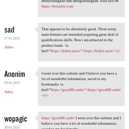
menyenangkan dan menguntungkan. bola slot 88
https://bolaslot.com/
sad
That appears to be absolutely good. These teeny
That appears to be absolutely
main features are intended acquiring great deal of
27.01.2025
qualifications skills. Now i am attracted to the
product loads. <a
Adres
href="
https://kubet.store/">https://kubet.store/</a>
Anonim
I went over this website and I believe you have a
I went over this website
lot of wonderful information, saved to my
28.01.2025
bookmarks <a
href="
https://good88.cards/">https://good88.cards/
Adres
</a>
wopagic
https://good88.cards/
I went over this website and I
https://good88.cards/ I went
believe you have a lot of wonderful information,
28.01.2025
saved to my bookmarks