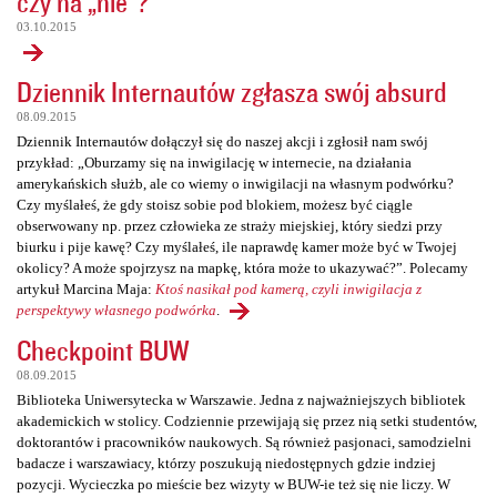
czy na „nie”?
03.10.2015
Dziennik Internautów zgłasza swój absurd
08.09.2015
Dziennik Internautów dołączył się do naszej akcji i zgłosił nam swój
przykład: „Oburzamy się na inwigilację w internecie, na działania
amerykańskich służb, ale co wiemy o inwigilacji na własnym podwórku?
Czy myślałeś, że gdy stoisz sobie pod blokiem, możesz być ciągle
obserwowany np. przez człowieka ze straży miejskiej, który siedzi przy
biurku i pije kawę? Czy myślałeś, ile naprawdę kamer może być w Twojej
okolicy? A może spojrzysz na mapkę, która może to ukazywać?”. Polecamy
artykuł Marcina Maja:
Ktoś nasikał pod kamerą, czyli inwigilacja z
perspektywy własnego podwórka
.
Checkpoint BUW
08.09.2015
Biblioteka Uniwersytecka w Warszawie. Jedna z najważniejszych bibliotek
akademickich w stolicy. Codziennie przewijają się przez nią setki studentów,
doktorantów i pracowników naukowych. Są również pasjonaci, samodzielni
badacze i warszawiacy, którzy poszukują niedostępnych gdzie indziej
pozycji. Wycieczka po mieście bez wizyty w BUW-ie też się nie liczy. W