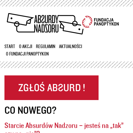
Przejdź
do
treści
START
O AKCJI
REGULAMIN
AKTUALNOŚCI
O FUNDACJI PANOPTYKON
CO NOWEGO?
Starcie Absurdów Nadzoru – jesteś na „tak”