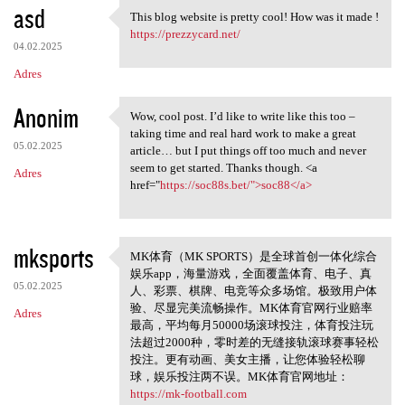
asd
This blog website is pretty cool! How was it made !
This blog website is pretty
https://prezzycard.net/
04.02.2025
Adres
Anonim
Wow, cool post. I’d like to write like this too –
Wow, cool post. I’d like to
taking time and real hard work to make a great
05.02.2025
article… but I put things off too much and never
seem to get started. Thanks though. <a
Adres
href="
https://soc88s.bet/">soc88</a>
mksports
MK体育（MK SPORTS）是全球首创一体化综合
MK体育（MK SPORTS
娱乐app，海量游戏，全面覆盖体育、电子、真
05.02.2025
人、彩票、棋牌、电竞等众多场馆。极致用户体
验、尽显完美流畅操作。MK体育官网行业赔率
Adres
最高，平均每月50000场滚球投注，体育投注玩
法超过2000种，零时差的无缝接轨滚球赛事轻松
投注。更有动画、美女主播，让您体验轻松聊
球，娱乐投注两不误。MK体育官网地址：
https://mk-football.com