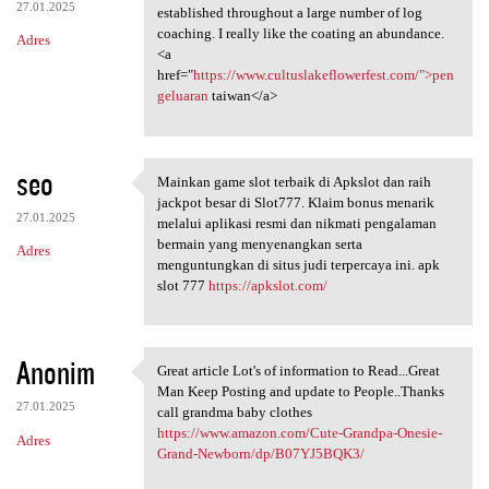
27.01.2025
established throughout a large number of log
coaching. I really like the coating an abundance.
Adres
<a
href="
https://www.cultuslakeflowerfest.com/">pen
geluaran
taiwan</a>
seo
Mainkan game slot terbaik di Apkslot dan raih
Mainkan game slot terbaik di
jackpot besar di Slot777. Klaim bonus menarik
27.01.2025
melalui aplikasi resmi dan nikmati pengalaman
bermain yang menyenangkan serta
Adres
menguntungkan di situs judi terpercaya ini. apk
slot 777
https://apkslot.com/
Anonim
Great article Lot's of information to Read...Great
Great article Lot's of
Man Keep Posting and update to People..Thanks
27.01.2025
call grandma baby clothes
https://www.amazon.com/Cute-Grandpa-Onesie-
Adres
Grand-Newborn/dp/B07YJ5BQK3/