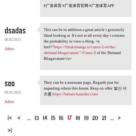
#广发体育 #广发体育官网 #广发体育APP
dsadas
This can be in addition a great article i genuinely
This can be in addition a
liked looking at. It's not at all every day i contain
06.02.2025
the probability to view a thing. <a
href="
https://bhaktimarga.ie/canto-2-of-the-
Adres
shrimad-bhagavatam/">Canto
2 of the Shrimad
Bhagavatam</a>
seo
They can be a awesome page, Regards just for
They can be a awesome page,
imparting others this forum. Keep on offer. 발산 셔
06.02.2025
츠룸
https://balsan-karaoke.com/
Adres
S
…
13
14
15
16
17
18
19
20
21
…
t
r