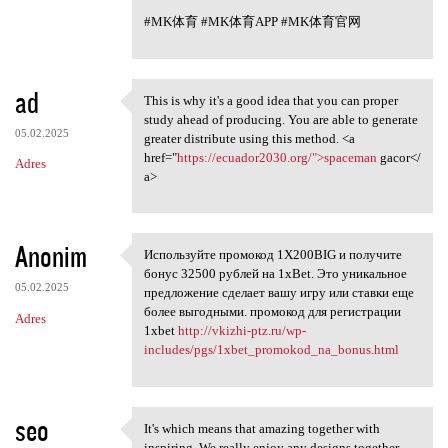
#MK体育 #MK体育APP #MK体育官网
ad
This is why it's a good idea that you can proper
This is why it's a good idea
study ahead of producing. You are able to generate
05.02.2025
greater distribute using this method. <a
href="
https://ecuador2030.org/">spaceman
gacor</
Adres
a>
Anonim
Используйте промокод 1X200BIG и получите
Используйте промокод 1X200BIG
бонус 32500 рублей на 1xBet. Это уникальное
05.02.2025
предложение сделает вашу игру или ставки еще
более выгодными. промокод для регистрации
Adres
1xbet
http://vkizhi-ptz.ru/wp-
includes/pgs/1xbet_promokod_na_bonus.html
seo
It's which means that amazing together with
It's which means that amazing
inspiring. We really enjoy any designs together