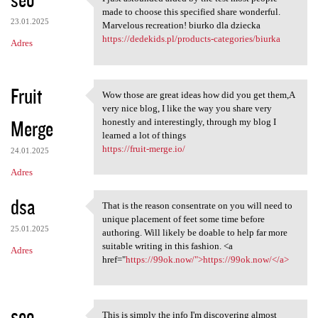
I just astounded aided by the
made to choose this specified share wonderful.
23.01.2025
Marvelous recreation! biurko dla dziecka
https://dedekids.pl/products-categories/biurka
Adres
Fruit
Wow those are great ideas how did you get them,A
Wow those are great ideas how
very nice blog, I like the way you share very
Merge
honestly and interestingly, through my blog I
learned a lot of things
https://fruit-merge.io/
24.01.2025
Adres
dsa
That is the reason consentrate on you will need to
That is the reason
unique placement of feet some time before
25.01.2025
authoring. Will likely be doable to help far more
suitable writing in this fashion. <a
Adres
href="
https://99ok.now/">https://99ok.now/</a>
seo
This is simply the info I'm discovering almost