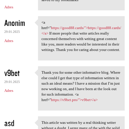
Adres
Anonim
<a
<a href="https://good88.cards
href="
https://good88.cards/">https://good88.cards/
29.01.2025
</a>
If more people that write articles really
concerned themselves with writing great content
Adres
like you, more readers would be interested in their
writings. Thank you for caring about your content.
v9bet
Thank you for some other informative blog. Where
Thank you for some other
else could I get that type of information written in
29.01.2025
such an ideal means? I have a mission that I’m just
now working on, and I have been at the look out
Adres
for such information. <a
href="
https://v9bet.pro/">v9bet</a>
asd
This article was written by a real thinking writer
This article was written by a
without a doubt. I agree many of the with the solid