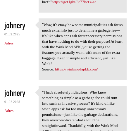
href="
https://get.lgbt/">77bet</a>
johnery
"Wow, it's crazy how some municipalities ask for so
"Wow, it's crazy how some
much extra info just to determine a garbage fee—
01.02.2025
it's like when apps ask for unnecessary permissions
that have nothing to do with their purpose! At least
Adres
with the Wink Mod APK, you're getting the
features you actually want, with none of the extra
baggage. Keep it simple and efficient, just like
Wink!
Source:
https://winkmodapkk.com/
johnery
"That's absolutely ridiculous! Who knew
"That's absolutely ridiculous
something as simple as a garbage fee could turn
01.02.2025
into such an invasive process? It's kind of like
when apps ask for too many unnecessary
Adres
permissions—just like the garbage declarations,
they overcomplicate what should be
straightforward. Thankfully, with the Wink Mod