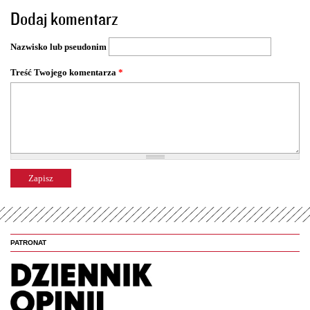
o
Dodaj komentarz
n
y
Nazwisko lub pseudonim
Treść Twojego komentarza
*
PATRONAT