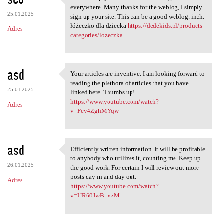
This is simply the info I'm
everywhere. Many thanks for the weblog, I simply
25.01.2025
sign up your site. This can be a good weblog. inch.
łóżeczko dla dziecka
https://dedekids.pl/products-
Adres
categories/lozeczka
asd
Your articles are inventive. I am looking forward to
Your articles are inventive.
reading the plethora of articles that you have
25.01.2025
linked here. Thumbs up!
https://www.youtube.com/watch?
Adres
v=Pev4ZghMYqw
asd
Efficiently written information. It will be profitable
Efficiently written
to anybody who utilizes it, counting me. Keep up
26.01.2025
the good work. For certain I will review out more
posts day in and day out.
Adres
https://www.youtube.com/watch?
v=UR60JwB_ozM