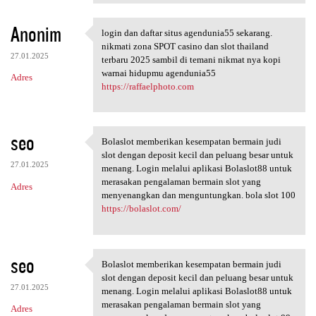
Anonim
login dan daftar situs agendunia55 sekarang.
login dan daftar situs
nikmati zona SPOT casino dan slot thailand
27.01.2025
terbaru 2025 sambil di temani nikmat nya kopi
warnai hidupmu agendunia55
Adres
https://raffaelphoto.com
seo
Bolaslot memberikan kesempatan bermain judi
Bolaslot memberikan
slot dengan deposit kecil dan peluang besar untuk
27.01.2025
menang. Login melalui aplikasi Bolaslot88 untuk
merasakan pengalaman bermain slot yang
Adres
menyenangkan dan menguntungkan. bola slot 100
https://bolaslot.com/
seo
Bolaslot memberikan kesempatan bermain judi
Bolaslot memberikan
slot dengan deposit kecil dan peluang besar untuk
27.01.2025
menang. Login melalui aplikasi Bolaslot88 untuk
merasakan pengalaman bermain slot yang
Adres