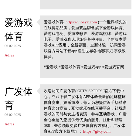
爱游戏
爱游戏体育(
https://vipayx.com
)一个世界领先的
爱游戏体育( https://vipayx.com
在线博彩品牌，爱游戏品牌含旗下爱游戏体育、
体育
爱游戏电竞、爱游戏彩票、爱游戏棋牌、爱游戏
电子、爱游戏真人现场等各种项目。全新版本爱
游戏APP应用，全新界面、全新体验，访问爱游
06.02.2025
戏官方网站下载app投注世界各地赛事,尽享极致
Adres
体验。
#爱游戏 #爱游戏体育 #爱游戏app #爱游戏官网
广发体
欢迎访问广发体育( GFTY SPORTS )官方下载中
欢迎访问广发体育( GFTY SPORTS )
心，立即下载广发体育APP体验最新的足球篮球
官方下载中心
育
体育赛事、娱乐游戏，每天为您提供近千场精彩
体育比分竞猜，互动娱乐在线直播平台，让玩家
游戏的同时与女主播表演、参与互动游戏，广发
06.02.2025
全心全意为您提供最优质的服务。注册即赠送
Adres
688，登录领取更多广发体育官方福利。广发体
育APP官方下载网址：
https://gf-ty.com