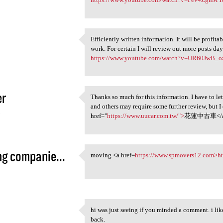
Efficiently written information. It will be profi
Efficiently written
work. For certain I will review out more posts day
5
https://www.youtube.com/watch?v=UR60JwB_
er
Thanks so much for this information. I have to l
Thanks so much for this
and others may require some further review, but I
5
href="
https://www.uucar.com.tw/">
花蓮中古車</
g companie...
moving <a href=
https://www.spmovers12.com>h
moving <a href=https://www
5
hi was just seeing if you minded a comment. i lik
hi was just seeing if you
back.