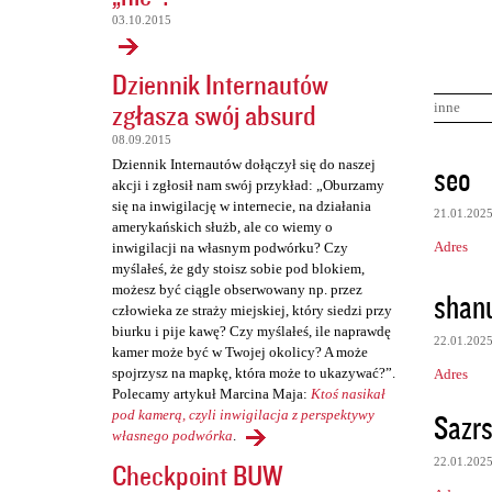
03.10.2015
Dziennik Internautów
zgłasza swój absurd
inne
08.09.2015
K
Dziennik Internautów dołączył się do naszej
seo
akcji i zgłosił nam swój przykład: „Oburzamy
o
się na inwigilację w internecie, na działania
21.01.202
m
amerykańskich służb, ale co wiemy o
Adres
inwigilacji na własnym podwórku? Czy
e
myślałeś, że gdy stoisz sobie pod blokiem,
n
możesz być ciągle obserwowany np. przez
shan
człowieka ze straży miejskiej, który siedzi przy
t
biurku i pije kawę? Czy myślałeś, ile naprawdę
a
22.01.202
kamer może być w Twojej okolicy? A może
r
spojrzysz na mapkę, która może to ukazywać?”.
Adres
Polecamy artykuł Marcina Maja:
Ktoś nasikał
z
Sazrs
pod kamerą, czyli inwigilacja z perspektywy
e
własnego podwórka
.
22.01.202
Checkpoint BUW