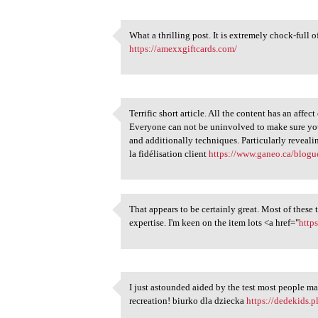
What a thrilling post. It is extremely chock-full o
What a thrilling post. It is
https://amexxgiftcards.com/
5
Terrific short article. All the content has an aff
Terrific short article. All
Everyone can not be uninvolved to make sure you 
5
and additionally techniques. Particularly revealin
la fidélisation client
https://www.ganeo.ca/blogue
That appears to be certainly great. Most of these 
That appears to be certainly
expertise. I'm keen on the item lots <a href="
http
5
I just astounded aided by the test most people m
I just astounded aided by the
recreation! biurko dla dziecka
https://dedekids.p
5