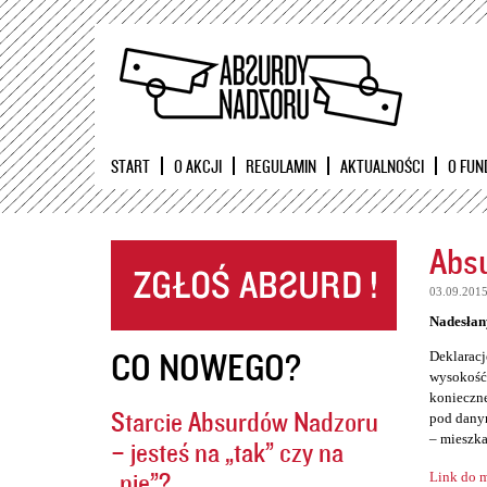
START
O AKCJI
REGULAMIN
AKTUALNOŚCI
O FUN
Absu
03.09.201
Nadesłan
CO NOWEGO?
Deklaracj
wysokość 
konieczne
Starcie Absurdów Nadzoru
pod danym
– mieszka
– jesteś na „tak” czy na
„nie”?
Link do m