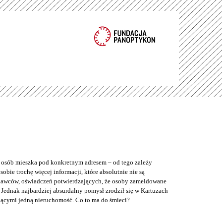
e osób mieszka pod konkretnym adresem – od tego zależy
bie trochę więcej informacji, które absolutnie nie są
odawców, oświadczeń potwierdzających, że osoby zameldowane
Jednak najbardziej absurdalny pomysł zrodził się w Kartuzach
jącymi jedną nieruchomość. Co to ma do śmieci?