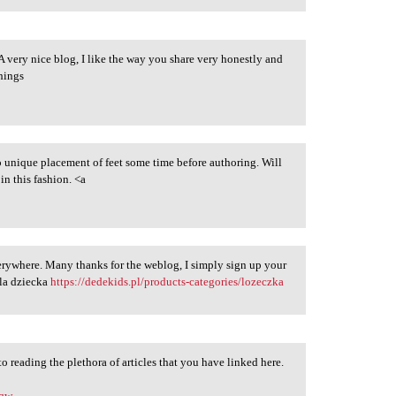
 very nice blog, I like the way you share very honestly and
things
o unique placement of feet some time before authoring. Will
in this fashion. <a
verywhere. Many thanks for the weblog, I simply sign up your
dla dziecka
https://dedekids.pl/products-categories/lozeczka
to reading the plethora of articles that you have linked here.
Yqw