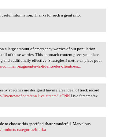
f useful information. Thanks for such a great info.
ect on a large amount of emergency worries of our population.
all of these worries. This approach content gives you plans
g and additionally effective. Stratégies à mettre en place pour
/comment-augmenter-la-fidelite-des-clients-en...
teeny specifics are designed having great deal of track record
s://livenewsof.com/cnn-live-stream/">CNN
Live Stream</a>
ade to choose this specified share wonderful. Marvelous
l/products-categories/biurka