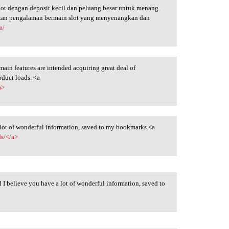
ot dengan deposit kecil dan peluang besar untuk menang.
akan pengalaman bermain slot yang menyenangkan dan
m/
ain features are intended acquiring great deal of
roduct loads. <a
a>
a lot of wonderful information, saved to my bookmarks <a
ds/</a>
d I believe you have a lot of wonderful information, saved to