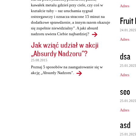
kawałek metalu gdzieś przy ciele, czy coś w
Adres
kształcie tuby – raz uruchamia sygnał
ostrzegawczy i oznacza stracone 15 minut na
Fruit
dodatkowe sprawdzenie, a innym razem okazuje
się zupełnie niewidzialny”. A jaki absurd
24.01.202
nadzoru uwiera Ciebie najbardziej?
Adres
Jak wziąć udział w akcji
„Absurdy Nadzoru"?
dsa
25.08.2015
25.01.202
Poznaj 5 sposobów na zaangażowanie się w
akcję „Absurdy Nadzoru".
Adres
seo
25.01.202
Adres
asd
25.01.202