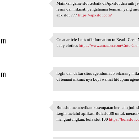
Mainkan game slot terbaik di Apkslot dan raih j
Mainkan game slot terbaik di
resmi dan nikmati pengalaman bermain yang meny
5
apk slot 777
https://apkslot.com/
im
Great article Lot's of information to Read...Gre
Great article Lot's of
baby clothes
https://www.amazon.com/Cute-Gr
5
im
login dan daftar situs agendunia55 sekarang. ni
login dan daftar situs
di temani nikmat nya kopi warnai hidupmu age
5
Bolaslot memberikan kesempatan bermain judi sl
Bolaslot memberikan
Login melalui aplikasi Bolaslot88 untuk meras
5
menguntungkan. bola slot 100
https://bolaslot.