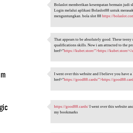
Bolaslot memberikan kesempatan bermain judi sl
Bolaslot memberikan
Login melalui aplikasi Bolaslot88 untuk meras
5
menguntungkan. bola slot 88
https://bolaslot.co
That appears to be absolutely good. These teeny m
That appears to be absolutely
qualifications skills. Now i am attracted to the p
5
href="
https://kubet.store/">https://kubet.store/</
im
I went over this website and I believe you have 
I went over this website
href="
https://good88.cards/">https://good88.car
5
gic
https://good88.cards/
I went over this website an
https://good88.cards/ I went
my bookmarks
5