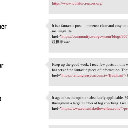
5
https://www.toolsforcreators.org/
per
It is a fantastic post – immense clear and easy to
It is a fantastic post –
me laugh. <a
5
href="
https://community.wongcw.com/blo
租機車</a>
pr
Keep up the good work; I read few posts on this w
Keep up the good work; I read
has sets of the fantastic piece of information. Tha
5
href="
https://taitung.easycar.com.tw/Bus.html">
a
It again has the opinion absolutely applicable. Mo
It again has the opinion
throughout a large number of log coaching. I rea
5
href="
https://www.cultuslakeflowerfest.com/">p