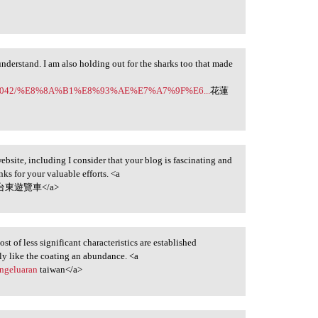
 understand. I am also holding out for the sharks too that made
gs/957042/%E8%8A%B1%E8%93%AE%E7%A7%9F%E6...
花蓮
ebsite, including I consider that your blog is fascinating and
nks for your valuable efforts. <a
台東遊覽車</a>
st of less significant characteristics are established
lly like the coating an abundance. <a
engeluaran
taiwan</a>