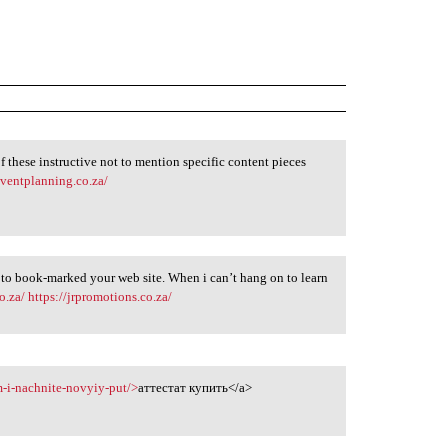
f these instructive not to mention specific content pieces
eventplanning.co.za/
 to book-marked your web site. When i can’t hang on to learn
o.za/
https://jrpromotions.co.za/
m-i-nachnite-novyiy-put/>
аттестат купить</a>