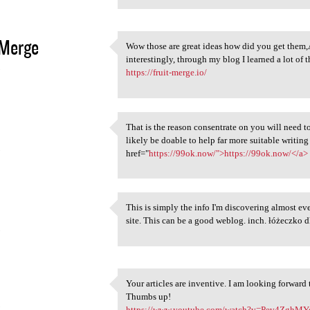
 Merge
Wow those are great ideas how did you get them,A
Wow those are great ideas how
interestingly, through my blog I learned a lot of 
5
https://fruit-merge.io/
That is the reason consentrate on you will need t
That is the reason
likely be doable to help far more suitable writing 
5
href="
https://99ok.now/">https://99ok.now/</a>
This is simply the info I'm discovering almost e
This is simply the info I'm
site. This can be a good weblog. inch. łóżeczko 
5
Your articles are inventive. I am looking forward 
Your articles are inventive.
Thumbs up!
5
https://www.youtube.com/watch?v=Pev4ZghM