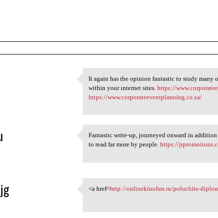
It again has the opinion fantastic to study many o
It again has the opinion
within your ınternet sites.
https://www.corporate
5
https://www.corporateeventplanning.co.za/
u
Fantastic write-up, journeyed onward in addition
Fantastic write-up, journeyed
to read far more by people.
https://jrpromotions.c
5
jg
<a href=
http://onlinekinofun.ru/poluchite-diplo
<a href=http://onlinekinofun
5