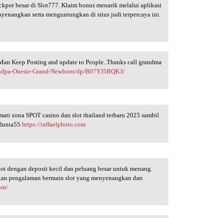
ackpot besar di Slot777. Klaim bonus menarik melalui aplikasi
enangkan serta menguntungkan di situs judi terpercaya ini.
at Man Keep Posting and update to People..Thanks call grandma
andpa-Onesie-Grand-Newborn/dp/B07YJ5BQK3/
kmati zona SPOT casino dan slot thailand terbaru 2025 sambil
ndunia55
https://raffaelphoto.com
ot dengan deposit kecil dan peluang besar untuk menang.
akan pengalaman bermain slot yang menyenangkan dan
com/