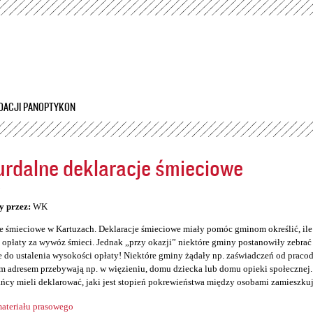
Przejdź
do
treści
DACJI PANOPTYKON
rdalne deklaracje śmieciowe
5
y przez:
WK
e śmieciowe w Kartuzach. Deklaracje śmieciowe miały pomóc gminom określić, il
opłaty za wywóz śmieci. Jednak „przy okazji” niektóre gminy postanowiły zebrać so
 do ustalenia wysokości opłaty! Niektóre gminy żądały np. zaświadczeń od prac
 adresem przebywają np. w więzieniu, domu dziecka lub domu opieki społecznej. 
ńcy mieli deklarować, jaki jest stopień pokrewieństwa między osobami zamieszku
ateriału prasowego