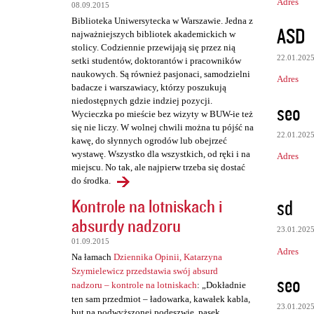
Adres
08.09.2015
Biblioteka Uniwersytecka w Warszawie. Jedna z
ASD
najważniejszych bibliotek akademickich w
stolicy. Codziennie przewijają się przez nią
22.01.202
setki studentów, doktorantów i pracowników
naukowych. Są również pasjonaci, samodzielni
Adres
badacze i warszawiacy, którzy poszukują
niedostępnych gdzie indziej pozycji.
seo
Wycieczka po mieście bez wizyty w BUW-ie też
się nie liczy. W wolnej chwili można tu pójść na
22.01.202
kawę, do słynnych ogrodów lub obejrzeć
wystawę. Wszystko dla wszystkich, od ręki i na
Adres
miejscu. No tak, ale najpierw trzeba się dostać
do środka.
sd
Kontrole na lotniskach i
absurdy nadzoru
23.01.202
01.09.2015
Adres
Na łamach
Dziennika Opinii, Katarzyna
Szymielewicz przedstawia swój absurd
seo
nadzoru – kontrole na lotniskach
: „Dokładnie
ten sam przedmiot – ładowarka, kawałek kabla,
23.01.202
but na podwyższonej podeszwie, pasek,