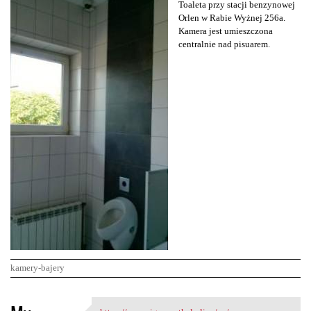
Toaleta przy stacji benzynowej
Orlen w Rabie Wyżnej 256a.
Kamera jest umieszczona
centralnie nad pisuarem.
kamery-bajery
K