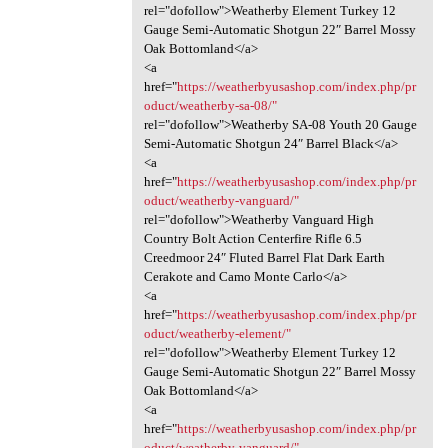
rel="dofollow">Weatherby Element Turkey 12
Gauge Semi-Automatic Shotgun 22″ Barrel Mossy
Oak Bottomland</a>
<a
href="
https://weatherbyusashop.com/index.php/pr
oduct/weatherby-sa-08/"
rel="dofollow">Weatherby SA-08 Youth 20 Gauge
Semi-Automatic Shotgun 24″ Barrel Black</a>
<a
href="
https://weatherbyusashop.com/index.php/pr
oduct/weatherby-vanguard/"
rel="dofollow">Weatherby Vanguard High
Country Bolt Action Centerfire Rifle 6.5
Creedmoor 24″ Fluted Barrel Flat Dark Earth
Cerakote and Camo Monte Carlo</a>
<a
href="
https://weatherbyusashop.com/index.php/pr
oduct/weatherby-element/"
rel="dofollow">Weatherby Element Turkey 12
Gauge Semi-Automatic Shotgun 22″ Barrel Mossy
Oak Bottomland</a>
<a
href="
https://weatherbyusashop.com/index.php/pr
oduct/weatherby-vanguard/"