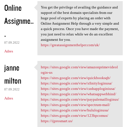
Online
You get the privilege of availing the guidance and
You get the privilege of
support of the best domain specialists from our
Assignme..
huge pool of experts by placing an order with
Online Assignment Help through a very simple and
a quick process. Once you have made the payment,
.
you just need to relax while we do an excellent
assignment for you.
07.09.2022
https://greatassignmenthelper.com/uk/
Adres
janne
https://sites.google.com/view/amazonprimevideol
https://sites.google.com/view
ogin-us
milton
https://sites.google.com/view/quickbooksqb/
https://sites.google.com/view/xfinityloginusa/
https://sites.google.com/view/cashapploginiusa/
07.09.2022
https://sites.google.com/view/whatsappwebhind/
Adres
https://sites.google.com/view/paypalemailloginus/
https://sites.google.com/view/spectrum-mail/
https://sites.google.com/view/hululoginusa/
https://sites.google.com/view/123hpcomus/
https://ijprosmart.us/