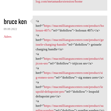
log.com/metamaskextension/home
bruce ken
<a
<a href="https:/
href="
https://macmillianguncenter.com/product/ho
09.09.2022
losun-407c/
“rel="dofollow"> holosun 407c</a>
<a
Adres
href="
https://macmillianguncenter.com/product/ge
issele-charging-handle/
“rel="dofollow"> geissele
charging handle</a>
<a
href="
https://macmillianguncenter.com/product/tri
jicon-sro/
“rel="dofollow"> trijicon sro</a>
<a
href="
https://macmillianguncenter.com/product/si
g-romeo-zero/
“rel="dofollow"> sig romeo zero</a>
<a
href="
https://macmillianguncenter.com/product/le
upold-deltapoint-pro/
“rel="dofollow"> leupold
deltapoint pro</a>
<a
href="
https://macmillianguncenter.com/product/su
refire-warden/
“rel="dofollow"> surefire warden</a>