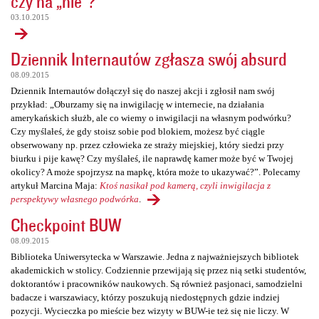
czy na „nie”?
03.10.2015
Dziennik Internautów zgłasza swój absurd
08.09.2015
Dziennik Internautów dołączył się do naszej akcji i zgłosił nam swój
przykład: „Oburzamy się na inwigilację w internecie, na działania
amerykańskich służb, ale co wiemy o inwigilacji na własnym podwórku?
Czy myślałeś, że gdy stoisz sobie pod blokiem, możesz być ciągle
obserwowany np. przez człowieka ze straży miejskiej, który siedzi przy
biurku i pije kawę? Czy myślałeś, ile naprawdę kamer może być w Twojej
okolicy? A może spojrzysz na mapkę, która może to ukazywać?”. Polecamy
artykuł Marcina Maja:
Ktoś nasikał pod kamerą, czyli inwigilacja z
perspektywy własnego podwórka
.
Checkpoint BUW
08.09.2015
Biblioteka Uniwersytecka w Warszawie. Jedna z najważniejszych bibliotek
akademickich w stolicy. Codziennie przewijają się przez nią setki studentów,
doktorantów i pracowników naukowych. Są również pasjonaci, samodzielni
badacze i warszawiacy, którzy poszukują niedostępnych gdzie indziej
pozycji. Wycieczka po mieście bez wizyty w BUW-ie też się nie liczy. W