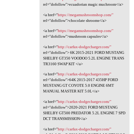
rel="dofollow">ecuadorian magic muchroom</a>
<a href="
https://megamushroomshop.com/"
rel="dofollow">chocolate shrooms</a>
<a href="
https://megamushroomshop.com/"
rel="dofollow">mushroom capsules</a>
<a href="
http://carfax-dodgecharger.com/"
rel="dofollow"> 6K 2015-2021 FORD MUSTANG
SHELBY GT350 VOODOO 5.2L ENGINE TRANS
TR3160 SWAP KIT </a>
<a href="
http://carfax-dodgecharger.com/"
rel="dofollow">64K 2015-2017 435HP FORD
MUSTANG GT COYOTE 5.0 ENGINE 6MT
MANUAL MASTER KIT 5.0L</a>
<a href="
http://carfax-dodgecharger.com/"
rel="dofollow">2020-2021 FORD MUSTANG
SHELBY GT500 PREDATOR 5.2L ENGINE 7 SPD
DCT TRANSMISSION</a>
<a href="
http://carfax-dodgecharger.com/"