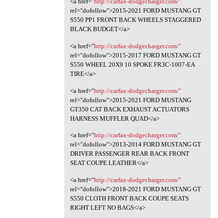
<a href="
http://carfax-dodgecharger.com/"
rel="dofollow">2015-2021 FORD MUSTANG GT
S550 PP1 FRONT BACK WHEELS STAGGERED
BLACK BUDGET</a>
<a href="
http://carfax-dodgecharger.com/"
rel="dofollow">2015-2017 FORD MUSTANG GT
S550 WHEEL 20X9 10 SPOKE FR3C-1007-EA
TIRE</a>
<a href="
http://carfax-dodgecharger.com/"
rel="dofollow">2015-2021 FORD MUSTANG
GT350 CAT BACK EXHAUST ACTUATORS
HARNESS MUFFLER QUAD</a>
<a href="
http://carfax-dodgecharger.com/"
rel="dofollow">2013-2014 FORD MUSTANG GT
DRIVER PASSENGER REAR BACK FRONT
SEAT COUPE LEATHER</a>
<a href="
http://carfax-dodgecharger.com/"
rel="dofollow">2018-2021 FORD MUSTANG GT
S550 CLOTH FRONT BACK COUPE SEATS
RIGHT LEFT NO BAGS</a>