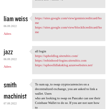
liam weiss
https://sites.google.com/view/geminicreditcard/ho
https://sites.google.com/view
me
06.09.2022
https://sites.google.com/view/blockficreditcard/ho
me
Adres
jazz
all login
all login
https://upholdlog.siterubix.com/
06.09.2022
https://robinhood-logins.siterubix.com
https://uphoolldlaksklog.azurewebsites.net/
Adres
smith
To sum up, to swap cryptocurrencies on a
To sum up, to swap
decentralized exchange, you are asked to link a
machinist
wallet. Users
who are looking to swap on Pancake can use their
Coinbase Wallet to do so. If you are not sure how
07.09.2022
to