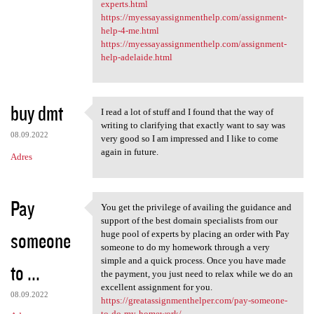
experts.html
https://myessayassignmenthelp.com/assignment-
help-4-me.html
https://myessayassignmenthelp.com/assignment-
help-adelaide.html
buy dmt
I read a lot of stuff and I found that the way of
I read a lot of stuff and I
writing to clarifying that exactly want to say was
08.09.2022
very good so I am impressed and I like to come
again in future.
Adres
Pay
You get the privilege of availing the guidance and
You get the privilege of
support of the best domain specialists from our
someone
huge pool of experts by placing an order with Pay
someone to do my homework through a very
simple and a quick process. Once you have made
to ...
the payment, you just need to relax while we do an
excellent assignment for you.
08.09.2022
https://greatassignmenthelper.com/pay-someone-
to-do-my-homework/