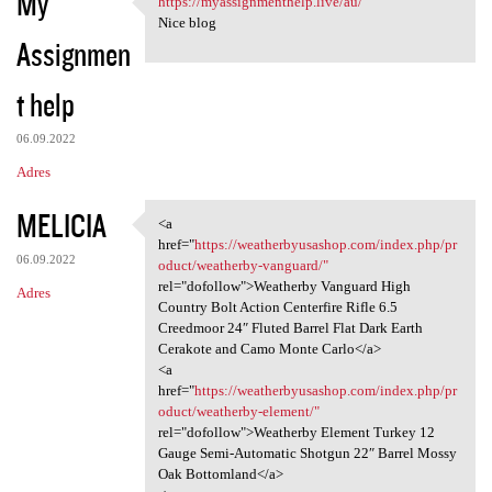
My
https://myassignmenthelp.live/au/
https://myassignmenthelp.live
o
Nice blog
Assignmen
m
e
t help
n
t
06.09.2022
a
Adres
r
MELICIA
<a
z
<a href="https:/
href="
https://weatherbyusashop.com/index.php/pr
e
06.09.2022
oduct/weatherby-vanguard/"
rel="dofollow">Weatherby Vanguard High
Adres
Country Bolt Action Centerfire Rifle 6.5
Creedmoor 24″ Fluted Barrel Flat Dark Earth
Cerakote and Camo Monte Carlo</a>
<a
href="
https://weatherbyusashop.com/index.php/pr
oduct/weatherby-element/"
rel="dofollow">Weatherby Element Turkey 12
Gauge Semi-Automatic Shotgun 22″ Barrel Mossy
Oak Bottomland</a>