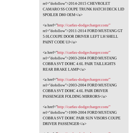
rel="dofollow">2014-2015 CHEVROLET
CAMARO SS COUPE TRUNK HATCH DECK LID
SPOILER D80 OEM</a>
<a href="
http://carfax-dodgecharger.com/"
rel="dofollow">2011-2014 FORD MUSTANG GT
5.0LCOUPE DOOR DRIVER LEFT LH SHELL
PAINT CODE UJ</a>
<a href="
http://carfax-dodgecharger.com/"
rel="dofollow">2003-2004 FORD MUSTANG
COBRA SVT DOHC 4.6L PAIR TAILLIGHTS
REAR BRAKE LAMP</a>
<a href="
http://carfax-dodgecharger.com/"
rel="dofollow">2003-2004 FORD MUSTANG
COBRA SVT DOHC 4.6L PAIR DRIVER
PASSENGER FOLDING MIRRORS</a>
<a href="
http://carfax-dodgecharger.com/"
rel="dofollow">1999-2004 FORD MUSTANG
COBRA SVT DOHC PAIR SUN VISORS COUPE
DRIVER PASSENGER</a>