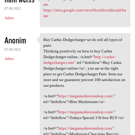
https://sites.google.com/view
me
07.09.2022
https://sites.google.com/view/blockficreditcard/ho
me
Adres
Anonim
Buy Carfax Dodgecharger we do sell all types of
Buy Carfax Dodgecharger we
parts
07.09.2022
Thinking positively on how to buy Carfax
Dodgecharger online, <a href="
http://carfax-
Adres
dodgecharger.com/"
rel="dofollow">Buy Carfax
Dodgecharger online</a> , you are at the right
place to get Carfax Dodgecharger Parts from our
store and we guarantee percent 100 satisfaction on
our products.
<a href="
https://megamushroomshop.com//"
rel="dofollow">Blue Mushrooms</a>
<a href="
https://megamushroomshop.com//"
rel="dofollow">Todays Special 3 lb box RLY</a>
<a href="
https://megamushroomshop.com/"
rel="dofollow">Mushroom Chocolate Bar</a>