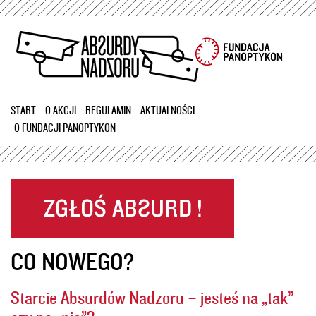
Przejdź
do
treści
START
O AKCJI
REGULAMIN
AKTUALNOŚCI
O FUNDACJI PANOPTYKON
CO NOWEGO?
Starcie Absurdów Nadzoru – jesteś na „tak”