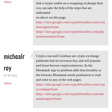
Adres
link a crypto wallet on a swapping exchange then
you can take the help of the steps that are
elaborated
on above on this page.
https://sites.google.com/cryptobitwallets.com/coin
basesignin/home
https://sites.google.com/cryptobitwallets.com/pha
ntomextension/home
michealr
Crypto.com and Coinbase are crypto exchange
Crypto.com and Coinbase are
platforms that let investors buy and sell popular
roy
and lesser-known cryptocurrencies. As the
Metamask sign in platform adds functionality to
the browser, Metamask needs permission to read
07.09.2022
and write to any of the web pages.
Adres
https://sites.google.com/cryptobitwallets.com/cryp
tocomapp/home
https://sites.google.com/cryptobitwallets.com/met
amasksignin/home