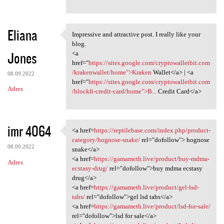
Eliana
Impressive and attractive post. I really like your
Impressive and attractive
blog.
Jones
<a
href="
https://sites.google.com/cryptowalletbit.com
/krakenwallet/home">Kraken
Wallet</a> | <a
08.09.2022
href="
https://sites.google.com/cryptowalletbit.com
Adres
/blockfi-credit-card/home">B...
Credit Card</a>
imr 4064
<a href=
https://reptilebase.com/index.php/product-
<a href=https://reptilebase
category/hognose-snake/
rel="dofollow"> hognose
08.09.2022
snake</a>
<a href=
https://gamameth.live/product/buy-mdma-
Adres
ecstasy-drug/
rel="dofollow">buy mdma ecstasy
drug</a>
<a href=
https://gamameth.live/product/gel-lsd-
tabs/
rel="dofollow">gel lsd tabs</a>
<a href=
https://gamameth.live/product/lsd-for-sale/
rel="dofollow">lsd for sale</a>