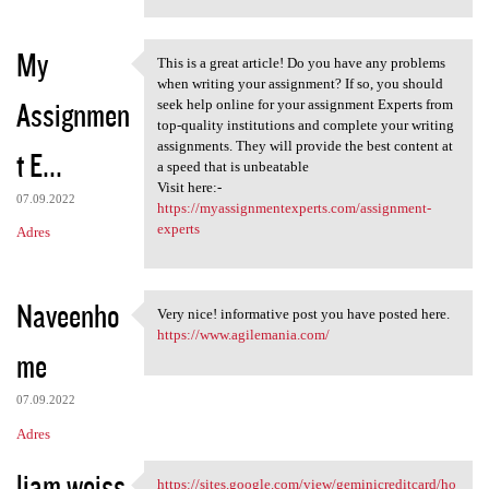
My
This is a great article! Do you have any problems
This is a great article! Do
when writing your assignment? If so, you should
Assignmen
seek help online for your assignment Experts from
top-quality institutions and complete your writing
assignments. They will provide the best content at
t E...
a speed that is unbeatable
Visit here:-
07.09.2022
https://myassignmentexperts.com/assignment-
experts
Adres
Naveenho
Very nice! informative post you have posted here.
Very nice! informative post
https://www.agilemania.com/
me
07.09.2022
Adres
liam weiss
https://sites.google.com/view/geminicreditcard/ho