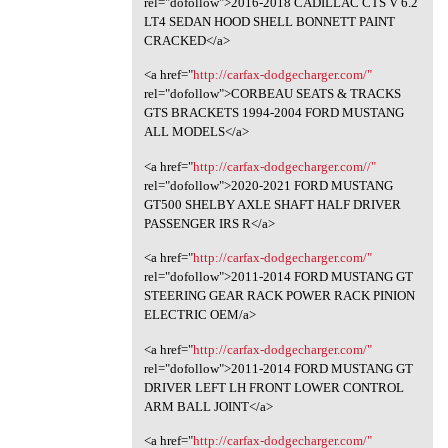
rel="dofollow">2016-2018 CADILLAC CTS V 6.2
LT4 SEDAN HOOD SHELL BONNETT PAINT
CRACKED</a>
<a href="
http://carfax-dodgecharger.com/"
rel="dofollow">CORBEAU SEATS & TRACKS
GTS BRACKETS 1994-2004 FORD MUSTANG
ALL MODELS</a>
<a href="
http://carfax-dodgecharger.com//"
rel="dofollow">2020-2021 FORD MUSTANG
GT500 SHELBY AXLE SHAFT HALF DRIVER
PASSENGER IRS R</a>
<a href="
http://carfax-dodgecharger.com/"
rel="dofollow">2011-2014 FORD MUSTANG GT
STEERING GEAR RACK POWER RACK PINION
ELECTRIC OEM/a>
<a href="
http://carfax-dodgecharger.com/"
rel="dofollow">2011-2014 FORD MUSTANG GT
DRIVER LEFT LH FRONT LOWER CONTROL
ARM BALL JOINT</a>
<a href="
http://carfax-dodgecharger.com/"