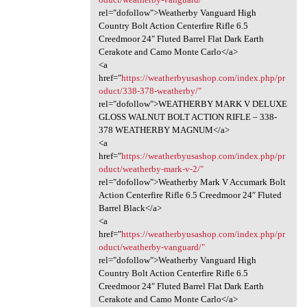
rel="dofollow">Weatherby Vanguard High
Country Bolt Action Centerfire Rifle 6.5
Creedmoor 24″ Fluted Barrel Flat Dark Earth
Cerakote and Camo Monte Carlo</a>
<a
href="
https://weatherbyusashop.com/index.php/pr
oduct/338-378-weatherby/"
rel="dofollow">WEATHERBY MARK V DELUXE
GLOSS WALNUT BOLT ACTION RIFLE – 338-
378 WEATHERBY MAGNUM</a>
<a
href="
https://weatherbyusashop.com/index.php/pr
oduct/weatherby-mark-v-2/"
rel="dofollow">Weatherby Mark V Accumark Bolt
Action Centerfire Rifle 6.5 Creedmoor 24″ Fluted
Barrel Black</a>
<a
href="
https://weatherbyusashop.com/index.php/pr
oduct/weatherby-vanguard/"
rel="dofollow">Weatherby Vanguard High
Country Bolt Action Centerfire Rifle 6.5
Creedmoor 24″ Fluted Barrel Flat Dark Earth
Cerakote and Camo Monte Carlo</a>