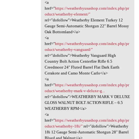
<a
href="
https://weatherbyusashop.com/index.php/pr
oduct/weatherby-element/"
rel="dofollow">Weatherby Element Turkey 12
Gauge Semi-Automatic Shotgun 22″ Barrel Mossy
Oak Bottomland</a>
<a
href="
https://weatherbyusashop.com/index.php/pr
oduct/weatherby-vanguard/"
rel="dofollow">Weatherby Vanguard High
Country Bolt Action Centerfire Rifle 6.5
Creedmoor 24″ Fluted Barrel Flat Dark Earth
Cerakote and Camo Monte Carlo</a>
<a
href="
https://weatherbyusashop.com/index.php/pr
oduct/weatherby-mark-v-deluxe-g...
rel="dofollow">WEATHERBY MARK V DELUXE
GLOSS WALNUT BOLT ACTION RIFLE – 6.5
WEATHERBY RPM</a>
<a
href="
https://weatherbyusashop.com/index.php/pr
oduct/weatherby-18i/"
rel="dofollow">Weatherby
18i 12 Gauge Semi-Automatic Shotgun 28″ Barrel
Blued and Walnut</a>