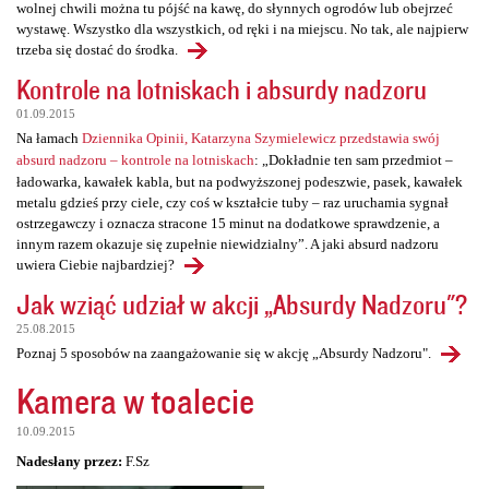
wolnej chwili można tu pójść na kawę, do słynnych ogrodów lub obejrzeć
wystawę. Wszystko dla wszystkich, od ręki i na miejscu. No tak, ale najpierw
trzeba się dostać do środka.
Kontrole na lotniskach i absurdy nadzoru
01.09.2015
Na łamach
Dziennika Opinii, Katarzyna Szymielewicz przedstawia swój
absurd nadzoru – kontrole na lotniskach
: „Dokładnie ten sam przedmiot –
ładowarka, kawałek kabla, but na podwyższonej podeszwie, pasek, kawałek
metalu gdzieś przy ciele, czy coś w kształcie tuby – raz uruchamia sygnał
ostrzegawczy i oznacza stracone 15 minut na dodatkowe sprawdzenie, a
innym razem okazuje się zupełnie niewidzialny”. A jaki absurd nadzoru
uwiera Ciebie najbardziej?
Jak wziąć udział w akcji „Absurdy Nadzoru"?
25.08.2015
Poznaj 5 sposobów na zaangażowanie się w akcję „Absurdy Nadzoru".
Kamera w toalecie
10.09.2015
Nadesłany przez:
F.Sz