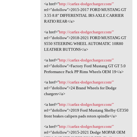
<a href="
http://carfax-dodgecharger.com/"
rel="dofollow">2015-2017 FORD MUSTANG GT
3.55 8.8″ DIFFERENTIAL IRS AXLE CARRIER
RATIO REAR</a>
<a href="
http://carfax-dodgecharger.com/"
rel="dofollow">2018-2021 FORD MUSTANG GT
S550 STEERING WHEEL AUTOMATIC 10R80
LEATHER BUTTONS</a>
<a href="
http://carfax-dodgecharger.com/"
rel="dofollow">Factory Ford Mustang GT GT 5.0
Performance Pack PP Rims Wheels OEM 19</a>
<a href="
http://carfax-dodgecharger.com/"
rel="dofollow">24 Brand Wheels for Dodge
chargers</a>
<a href="
http://carfax-dodgecharger.com/"
rel="dofollow">2019 Ford Mustang Shelby GT350
front brakes calipers pads rotors spindle</a>
<a href="
http://carfax-dodgecharger.com/"
rel="dofollow">2015-2021 Dodge MOPAR OEM