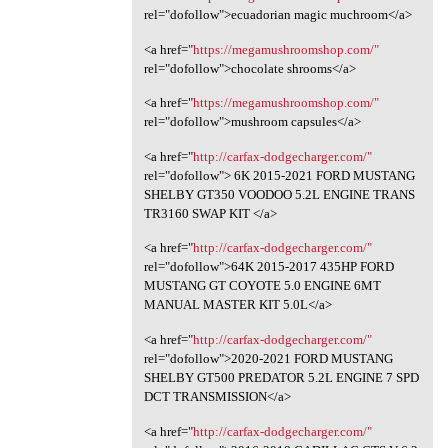
rel="dofollow">ecuadorian magic muchroom</a>
<a href="
https://megamushroomshop.com/"
rel="dofollow">chocolate shrooms</a>
<a href="
https://megamushroomshop.com/"
rel="dofollow">mushroom capsules</a>
<a href="
http://carfax-dodgecharger.com/"
rel="dofollow"> 6K 2015-2021 FORD MUSTANG
SHELBY GT350 VOODOO 5.2L ENGINE TRANS
TR3160 SWAP KIT </a>
<a href="
http://carfax-dodgecharger.com/"
rel="dofollow">64K 2015-2017 435HP FORD
MUSTANG GT COYOTE 5.0 ENGINE 6MT
MANUAL MASTER KIT 5.0L</a>
<a href="
http://carfax-dodgecharger.com/"
rel="dofollow">2020-2021 FORD MUSTANG
SHELBY GT500 PREDATOR 5.2L ENGINE 7 SPD
DCT TRANSMISSION</a>
<a href="
http://carfax-dodgecharger.com/"