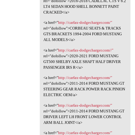
rel="dofollow">2016-2018 CADILLAC CTS V 6.2
LT4 SEDAN HOOD SHELL BONNETT PAINT
CRACKED</a>
<a href="
http://carfax-dodgecharger.com/"
rel="dofollow">CORBEAU SEATS & TRACKS
GTS BRACKETS 1994-2004 FORD MUSTANG
ALL MODELS</a>
<a href="
http://carfax-dodgecharger.com//"
rel="dofollow">2020-2021 FORD MUSTANG
GT500 SHELBY AXLE SHAFT HALF DRIVER
PASSENGER IRS R</a>
<a href="
http://carfax-dodgecharger.com/"
rel="dofollow">2011-2014 FORD MUSTANG GT
STEERING GEAR RACK POWER RACK PINION
ELECTRIC OEM/a>
<a href="
http://carfax-dodgecharger.com/"
rel="dofollow">2011-2014 FORD MUSTANG GT
DRIVER LEFT LH FRONT LOWER CONTROL
ARM BALL JOINT</a>
<a href="
http://carfax-dodgecharger.com/"