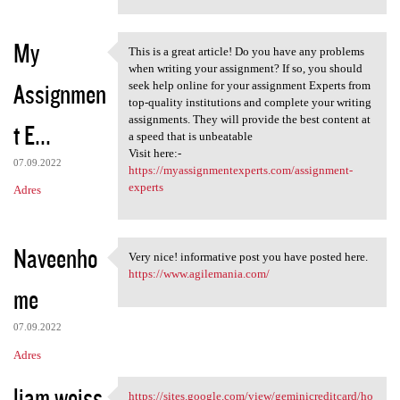
My
This is a great article! Do you have any problems
This is a great article! Do
when writing your assignment? If so, you should
Assignmen
seek help online for your assignment Experts from
top-quality institutions and complete your writing
assignments. They will provide the best content at
t E...
a speed that is unbeatable
Visit here:-
07.09.2022
https://myassignmentexperts.com/assignment-
experts
Adres
Naveenho
Very nice! informative post you have posted here.
Very nice! informative post
https://www.agilemania.com/
me
07.09.2022
Adres
liam weiss
https://sites.google.com/view/geminicreditcard/ho