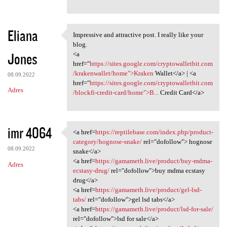
Eliana
Impressive and attractive post. I really like your
Impressive and attractive
blog.
Jones
<a
href="
https://sites.google.com/cryptowalletbit.com
/krakenwallet/home">Kraken
Wallet</a> | <a
08.09.2022
href="
https://sites.google.com/cryptowalletbit.com
Adres
/blockfi-credit-card/home">B...
Credit Card</a>
imr 4064
<a href=
https://reptilebase.com/index.php/product-
<a href=https://reptilebase
category/hognose-snake/
rel="dofollow"> hognose
08.09.2022
snake</a>
<a href=
https://gamameth.live/product/buy-mdma-
Adres
ecstasy-drug/
rel="dofollow">buy mdma ecstasy
drug</a>
<a href=
https://gamameth.live/product/gel-lsd-
tabs/
rel="dofollow">gel lsd tabs</a>
<a href=
https://gamameth.live/product/lsd-for-sale/
rel="dofollow">lsd for sale</a>