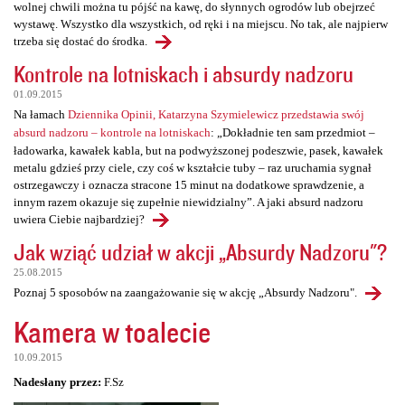
wolnej chwili można tu pójść na kawę, do słynnych ogrodów lub obejrzeć
wystawę. Wszystko dla wszystkich, od ręki i na miejscu. No tak, ale najpierw
trzeba się dostać do środka.
Kontrole na lotniskach i absurdy nadzoru
01.09.2015
Na łamach
Dziennika Opinii, Katarzyna Szymielewicz przedstawia swój
absurd nadzoru – kontrole na lotniskach
: „Dokładnie ten sam przedmiot –
ładowarka, kawałek kabla, but na podwyższonej podeszwie, pasek, kawałek
metalu gdzieś przy ciele, czy coś w kształcie tuby – raz uruchamia sygnał
ostrzegawczy i oznacza stracone 15 minut na dodatkowe sprawdzenie, a
innym razem okazuje się zupełnie niewidzialny”. A jaki absurd nadzoru
uwiera Ciebie najbardziej?
Jak wziąć udział w akcji „Absurdy Nadzoru"?
25.08.2015
Poznaj 5 sposobów na zaangażowanie się w akcję „Absurdy Nadzoru".
Kamera w toalecie
10.09.2015
Nadesłany przez:
F.Sz