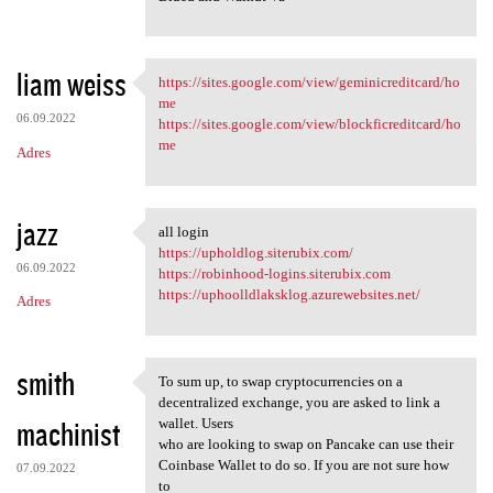
liam weiss
https://sites.google.com/view/geminicreditcard/ho
https://sites.google.com/view
me
06.09.2022
https://sites.google.com/view/blockficreditcard/ho
me
Adres
jazz
all login
all login
https://upholdlog.siterubix.com/
06.09.2022
https://robinhood-logins.siterubix.com
https://uphoolldlaksklog.azurewebsites.net/
Adres
smith
To sum up, to swap cryptocurrencies on a
To sum up, to swap
decentralized exchange, you are asked to link a
machinist
wallet. Users
who are looking to swap on Pancake can use their
Coinbase Wallet to do so. If you are not sure how
07.09.2022
to