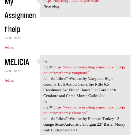
My
https://myassignmenthelp.live/au/
https://myassignmenthelp.live
o
Nice blog
Assignmen
m
e
t help
n
t
06.09.2022
a
Adres
r
MELICIA
<a
z
<a href="https:/
href="
https://weatherbyusashop.com/index.php/pr
e
06.09.2022
oduct/weatherby-vanguard/"
rel="dofollow">Weatherby Vanguard High
Adres
Country Bolt Action Centerfire Rifle 6.5
Creedmoor 24″ Fluted Barrel Flat Dark Earth
Cerakote and Camo Monte Carlo</a>
<a
href="
https://weatherbyusashop.com/index.php/pr
oduct/weatherby-element/"
rel="dofollow">Weatherby Element Turkey 12
Gauge Semi-Automatic Shotgun 22″ Barrel Mossy
Oak Bottomland</a>