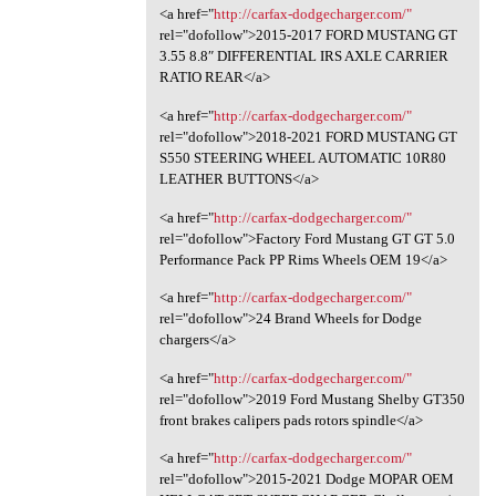
<a href="
http://carfax-dodgecharger.com/"
rel="dofollow">2015-2017 FORD MUSTANG GT
3.55 8.8″ DIFFERENTIAL IRS AXLE CARRIER
RATIO REAR</a>
<a href="
http://carfax-dodgecharger.com/"
rel="dofollow">2018-2021 FORD MUSTANG GT
S550 STEERING WHEEL AUTOMATIC 10R80
LEATHER BUTTONS</a>
<a href="
http://carfax-dodgecharger.com/"
rel="dofollow">Factory Ford Mustang GT GT 5.0
Performance Pack PP Rims Wheels OEM 19</a>
<a href="
http://carfax-dodgecharger.com/"
rel="dofollow">24 Brand Wheels for Dodge
chargers</a>
<a href="
http://carfax-dodgecharger.com/"
rel="dofollow">2019 Ford Mustang Shelby GT350
front brakes calipers pads rotors spindle</a>
<a href="
http://carfax-dodgecharger.com/"
rel="dofollow">2015-2021 Dodge MOPAR OEM