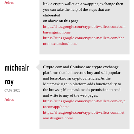
Adres
link a crypto wallet on a swapping exchange then
you can take the help of the steps that are
elaborated
on above on this page.
https://sites.google.com/cryptobitwallets.com/coin
basesignin/home
https://sites.google.com/cryptobitwallets.com/pha
ntomextension/home
michealr
Crypto.com and Coinbase are crypto exchange
Crypto.com and Coinbase are
platforms that let investors buy and sell popular
roy
and lesser-known cryptocurrencies. As the
Metamask sign in platform adds functionality to
the browser, Metamask needs permission to read
07.09.2022
and write to any of the web pages.
Adres
https://sites.google.com/cryptobitwallets.com/cryp
tocomapp/home
https://sites.google.com/cryptobitwallets.com/met
amasksignin/home