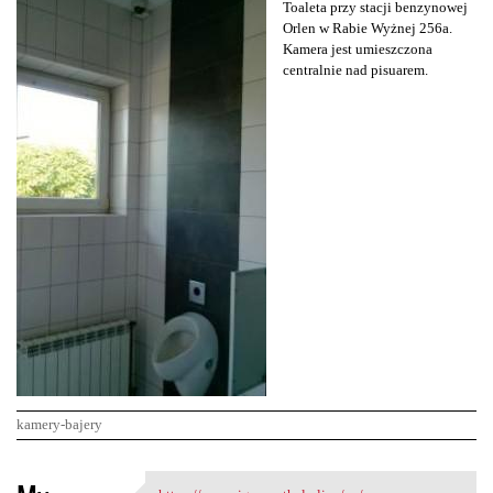
Toaleta przy stacji benzynowej
Orlen w Rabie Wyżnej 256a.
Kamera jest umieszczona
centralnie nad pisuarem.
kamery-bajery
K