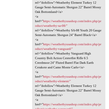
rel="dofollow">Weatherby Element Turkey 12
Gauge Semi-Automatic Shotgun 22″ Barrel Mossy
Oak Bottomland</a>
<a
href="
https://weatherbyusashop.com/index.php/pr
oduct/weatherby-sa-08/"
rel="dofollow">Weatherby SA-08 Youth 20 Gauge
Semi-Automatic Shotgun 24″ Barrel Black</a>
<a
href="
https://weatherbyusashop.com/index.php/pr
oduct/weatherby-vanguard/"
rel="dofollow">Weatherby Vanguard High
Country Bolt Action Centerfire Rifle 6.5
Creedmoor 24″ Fluted Barrel Flat Dark Earth
Cerakote and Camo Monte Carlo</a>
<a
href="
https://weatherbyusashop.com/index.php/pr
oduct/weatherby-element/"
rel="dofollow">Weatherby Element Turkey 12
Gauge Semi-Automatic Shotgun 22″ Barrel Mossy
Oak Bottomland</a>
<a
href="
https://weatherbyusashop.com/index.php/pr
oduct/weatherby-vanguard/"