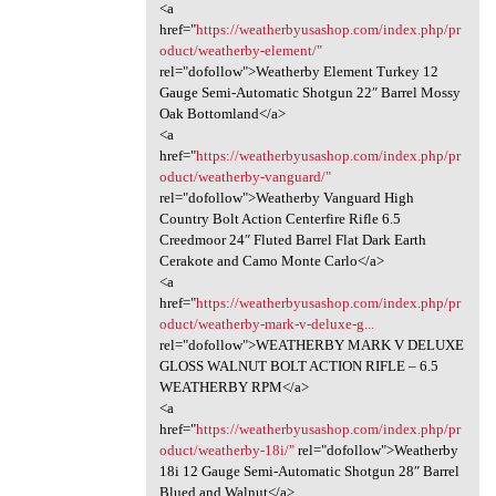
<a
href="
https://weatherbyusashop.com/index.php/pr
oduct/weatherby-element/"
rel="dofollow">Weatherby Element Turkey 12
Gauge Semi-Automatic Shotgun 22″ Barrel Mossy
Oak Bottomland</a>
<a
href="
https://weatherbyusashop.com/index.php/pr
oduct/weatherby-vanguard/"
rel="dofollow">Weatherby Vanguard High
Country Bolt Action Centerfire Rifle 6.5
Creedmoor 24″ Fluted Barrel Flat Dark Earth
Cerakote and Camo Monte Carlo</a>
<a
href="
https://weatherbyusashop.com/index.php/pr
oduct/weatherby-mark-v-deluxe-g...
rel="dofollow">WEATHERBY MARK V DELUXE
GLOSS WALNUT BOLT ACTION RIFLE – 6.5
WEATHERBY RPM</a>
<a
href="
https://weatherbyusashop.com/index.php/pr
oduct/weatherby-18i/"
rel="dofollow">Weatherby
18i 12 Gauge Semi-Automatic Shotgun 28″ Barrel
Blued and Walnut</a>