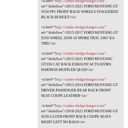
<a href="
http://carfax-dodgecharger.com/"
rel="dofollow">2015-2021 FORD MUSTANG GT
S550 PP1 FRONT BACK WHEELS STAGGERED
BLACK BUDGET</a>
<a href="
http://carfax-dodgecharger.com/"
rel="dofollow">2015-2017 FORD MUSTANG GT
S550 WHEEL 20X9 10 SPOKE FR3C-1007-EA
TIRE</a>
<a href="
http://carfax-dodgecharger.com/"
rel="dofollow">2015-2021 FORD MUSTANG
GT350 CAT BACK EXHAUST ACTUATORS
HARNESS MUFFLER QUAD</a>
<a href="
http://carfax-dodgecharger.com/"
rel="dofollow">2013-2014 FORD MUSTANG GT
DRIVER PASSENGER REAR BACK FRONT
SEAT COUPE LEATHER</a>
<a href="
http://carfax-dodgecharger.com/"
rel="dofollow">2018-2021 FORD MUSTANG GT
S550 CLOTH FRONT BACK COUPE SEATS
RIGHT LEFT NO BAGS</a>