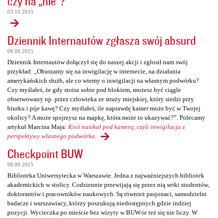
czy na „nie”?
03.10.2015
Dziennik Internautów zgłasza swój absurd
08.09.2015
Dziennik Internautów dołączył się do naszej akcji i zgłosił nam swój
przykład: „Oburzamy się na inwigilację w internecie, na działania
amerykańskich służb, ale co wiemy o inwigilacji na własnym podwórku?
Czy myślałeś, że gdy stoisz sobie pod blokiem, możesz być ciągle
obserwowany np. przez człowieka ze straży miejskiej, który siedzi przy
biurku i pije kawę? Czy myślałeś, ile naprawdę kamer może być w Twojej
okolicy? A może spojrzysz na mapkę, która może to ukazywać?”. Polecamy
artykuł Marcina Maja:
Ktoś nasikał pod kamerą, czyli inwigilacja z
perspektywy własnego podwórka
.
Checkpoint BUW
08.09.2015
Biblioteka Uniwersytecka w Warszawie. Jedna z najważniejszych bibliotek
akademickich w stolicy. Codziennie przewijają się przez nią setki studentów,
doktorantów i pracowników naukowych. Są również pasjonaci, samodzielni
badacze i warszawiacy, którzy poszukują niedostępnych gdzie indziej
pozycji. Wycieczka po mieście bez wizyty w BUW-ie też się nie liczy. W