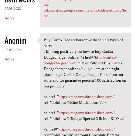
https://sites.google.com/view
me
07.09.2022
https://sites.google.com/view/blockficreditcard/ho
me
Adres
Anonim
Buy Carfax Dodgecharger we do sell all types of
Buy Carfax Dodgecharger we
parts
07.09.2022
Thinking positively on how to buy Carfax
Dodgecharger online, <a href="
http://carfax-
Adres
dodgecharger.com/"
rel="dofollow">Buy Carfax
Dodgecharger online</a> , you are at the right
place to get Carfax Dodgecharger Parts from our
store and we guarantee percent 100 satisfaction on
our products.
<a href="
https://megamushroomshop.com//"
rel="dofollow">Blue Mushrooms</a>
<a href="
https://megamushroomshop.com//"
rel="dofollow">Todays Special 3 lb box RLY</a>
<a href="
https://megamushroomshop.com/"
rel="dofollow">Mushroom Chocolate Bar</a>