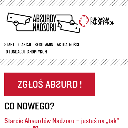
Przejdź
do
treści
START
O AKCJI
REGULAMIN
AKTUALNOŚCI
O FUNDACJI PANOPTYKON
CO NOWEGO?
Starcie Absurdów Nadzoru – jesteś na „tak”