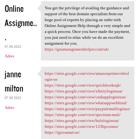
Online
You get the privilege of availing the guidance and
You get the privilege of
support of the best domain specialists from our
Assignme..
huge pool of experts by placing an order with
Online Assignment Help through a very simple and
a quick process. Once you have made the payment,
.
you just need to relax while we do an excellent
assignment for you.
07.09.2022
https://greatassignmenthelper.com/uk/
Adres
janne
https://sites.google.com/view/amazonprimevideol
https://sites.google.com/view
ogin-us
milton
https://sites.google.com/view/quickbooksqb/
https://sites.google.com/view/xfinityloginusa/
https://sites.google.com/view/cashapploginiusa/
07.09.2022
https://sites.google.com/view/whatsappwebhind/
Adres
https://sites.google.com/view/paypalemailloginus/
https://sites.google.com/view/spectrum-mail/
https://sites.google.com/view/hululoginusa/
https://sites.google.com/view/123hpcomus/
https://ijprosmart.us/