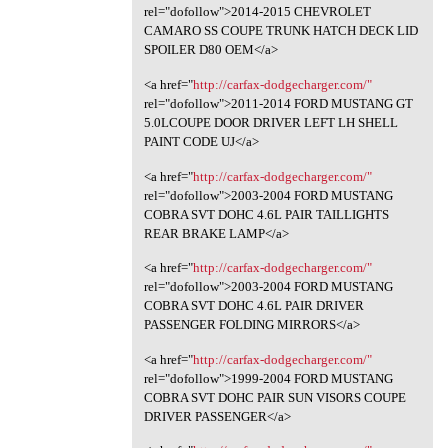
rel="dofollow">2014-2015 CHEVROLET
CAMARO SS COUPE TRUNK HATCH DECK LID
SPOILER D80 OEM</a>
<a href="
http://carfax-dodgecharger.com/"
rel="dofollow">2011-2014 FORD MUSTANG GT
5.0LCOUPE DOOR DRIVER LEFT LH SHELL
PAINT CODE UJ</a>
<a href="
http://carfax-dodgecharger.com/"
rel="dofollow">2003-2004 FORD MUSTANG
COBRA SVT DOHC 4.6L PAIR TAILLIGHTS
REAR BRAKE LAMP</a>
<a href="
http://carfax-dodgecharger.com/"
rel="dofollow">2003-2004 FORD MUSTANG
COBRA SVT DOHC 4.6L PAIR DRIVER
PASSENGER FOLDING MIRRORS</a>
<a href="
http://carfax-dodgecharger.com/"
rel="dofollow">1999-2004 FORD MUSTANG
COBRA SVT DOHC PAIR SUN VISORS COUPE
DRIVER PASSENGER</a>