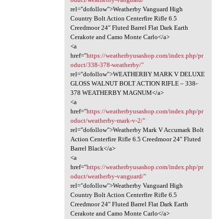
rel="dofollow">Weatherby Vanguard High
Country Bolt Action Centerfire Rifle 6.5
Creedmoor 24″ Fluted Barrel Flat Dark Earth
Cerakote and Camo Monte Carlo</a>
<a
href="
https://weatherbyusashop.com/index.php/pr
oduct/338-378-weatherby/"
rel="dofollow">WEATHERBY MARK V DELUXE
GLOSS WALNUT BOLT ACTION RIFLE – 338-
378 WEATHERBY MAGNUM</a>
<a
href="
https://weatherbyusashop.com/index.php/pr
oduct/weatherby-mark-v-2/"
rel="dofollow">Weatherby Mark V Accumark Bolt
Action Centerfire Rifle 6.5 Creedmoor 24″ Fluted
Barrel Black</a>
<a
href="
https://weatherbyusashop.com/index.php/pr
oduct/weatherby-vanguard/"
rel="dofollow">Weatherby Vanguard High
Country Bolt Action Centerfire Rifle 6.5
Creedmoor 24″ Fluted Barrel Flat Dark Earth
Cerakote and Camo Monte Carlo</a>