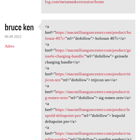
log.com/metamaskextension/home
bruce ken
<a
<a href="https:/
href="
https://macmillianguncenter.com/product/ho
09.09.2022
losun-407c/
“rel="dofollow"> holosun 407c</a>
<a
Adres
href="
https://macmillianguncenter.com/product/ge
issele-charging-handle/
“rel="dofollow"> geissele
charging handle</a>
<a
href="
https://macmillianguncenter.com/product/tri
jicon-sro/
“rel="dofollow"> trijicon sro</a>
<a
href="
https://macmillianguncenter.com/product/si
g-romeo-zero/
“rel="dofollow"> sig romeo zero</a>
<a
href="
https://macmillianguncenter.com/product/le
upold-deltapoint-pro/
“rel="dofollow"> leupold
deltapoint pro</a>
<a
href="
https://macmillianguncenter.com/product/su
refire-warden/
“rel="dofollow"> surefire warden</a>