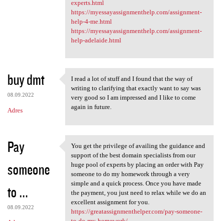
experts.html
https://myessayassignmenthelp.com/assignment-
help-4-me.html
https://myessayassignmenthelp.com/assignment-
help-adelaide.html
buy dmt
I read a lot of stuff and I found that the way of
I read a lot of stuff and I
writing to clarifying that exactly want to say was
08.09.2022
very good so I am impressed and I like to come
again in future.
Adres
Pay
You get the privilege of availing the guidance and
You get the privilege of
support of the best domain specialists from our
someone
huge pool of experts by placing an order with Pay
someone to do my homework through a very
simple and a quick process. Once you have made
to ...
the payment, you just need to relax while we do an
excellent assignment for you.
08.09.2022
https://greatassignmenthelper.com/pay-someone-
to-do-my-homework/