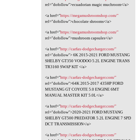
rel="dofollow">ecuadorian magic muchroom</a>
<a href="
https://megamushroomshop.com/"
rel="dofollow">chocolate shrooms</a>
<a href="
https://megamushroomshop.com/"
rel="dofollow">mushroom capsules</a>
<a href="
http://carfax-dodgecharger.com/"
rel="dofollow"> 6K 2015-2021 FORD MUSTANG
SHELBY GT350 VOODOO 5.2L ENGINE TRANS
TR3160 SWAP KIT </a>
<a href="
http://carfax-dodgecharger.com/"
rel="dofollow">64K 2015-2017 435HP FORD
MUSTANG GT COYOTE 5.0 ENGINE 6MT
MANUAL MASTER KIT 5.0L</a>
<a href="
http://carfax-dodgecharger.com/"
rel="dofollow">2020-2021 FORD MUSTANG
SHELBY GT500 PREDATOR 5.2L ENGINE 7 SPD
DCT TRANSMISSION</a>
<a href="
http://carfax-dodgecharger.com/"