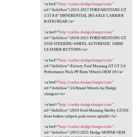
<a href="
http://carfax-dodgecharger.com/"
rel="dofollow">2015-2017 FORD MUSTANG GT
3.55 8.8″ DIFFERENTIAL IRS AXLE CARRIER
RATIO REAR</a>
<a href="
http://carfax-dodgecharger.com/"
rel="dofollow">2018-2021 FORD MUSTANG GT
S550 STEERING WHEEL AUTOMATIC 10R80
LEATHER BUTTONS</a>
<a href="
http://carfax-dodgecharger.com/"
rel="dofollow">Factory Ford Mustang GT GT 5.0
Performance Pack PP Rims Wheels OEM 19</a>
<a href="
http://carfax-dodgecharger.com/"
rel="dofollow">24 Brand Wheels for Dodge
chargers</a>
<a href="
http://carfax-dodgecharger.com/"
rel="dofollow">2019 Ford Mustang Shelby GT350
front brakes calipers pads rotors spindle</a>
<a href="
http://carfax-dodgecharger.com/"
rel="dofollow">2015-2021 Dodge MOPAR OEM