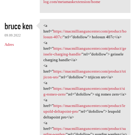
log.com/metamaskextension/home
bruce ken
<a
<a href="https:/
href="
https://macmillianguncenter.com/product/ho
09.09.2022
losun-407c/
“rel="dofollow"> holosun 407c</a>
<a
Adres
href="
https://macmillianguncenter.com/product/ge
issele-charging-handle/
“rel="dofollow"> geissele
charging handle</a>
<a
href="
https://macmillianguncenter.com/product/tri
jicon-sro/
“rel="dofollow"> trijicon sro</a>
<a
href="
https://macmillianguncenter.com/product/si
g-romeo-zero/
“rel="dofollow"> sig romeo zero</a>
<a
href="
https://macmillianguncenter.com/product/le
upold-deltapoint-pro/
“rel="dofollow"> leupold
deltapoint pro</a>
<a
href="
https://macmillianguncenter.com/product/su
refire-warden/
“rel="dofollow"> surefire warden</a>