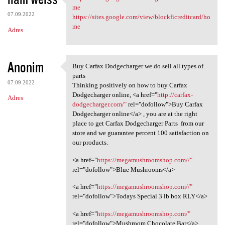
https://sites.google.com/view
me
07.09.2022
https://sites.google.com/view/blockficreditcard/ho
me
Adres
Anonim
Buy Carfax Dodgecharger we do sell all types of
Buy Carfax Dodgecharger we
parts
07.09.2022
Thinking positively on how to buy Carfax
Dodgecharger online, <a href="
http://carfax-
Adres
dodgecharger.com/"
rel="dofollow">Buy Carfax
Dodgecharger online</a> , you are at the right
place to get Carfax Dodgecharger Parts from our
store and we guarantee percent 100 satisfaction on
our products.
<a href="
https://megamushroomshop.com//"
rel="dofollow">Blue Mushrooms</a>
<a href="
https://megamushroomshop.com//"
rel="dofollow">Todays Special 3 lb box RLY</a>
<a href="
https://megamushroomshop.com/"
rel="dofollow">Mushroom Chocolate Bar</a>