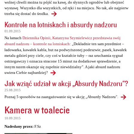
wolnej chwili można tu pójść na kawę, do słynnych ogrodów lub obejrzeć
wystawę. Wszystko dla wszystkich, od ręki i na miejscu. No tak, ale najpierw
trzeba się dostać do środka.
Kontrole na lotniskach i absurdy nadzoru
01.09.2015
Na łamach
Dziennika Opinii, Katarzyna Szymielewicz przedstawia swój
absurd nadzoru – kontrole na lotniskach
: „Dokładnie ten sam przedmiot –
ładowarka, kawałek kabla, but na podwyższonej podeszwie, pasek, kawałek
metalu gdzieś przy ciele, czy coś w kształcie tuby – raz uruchamia sygnał
ostrzegawczy i oznacza stracone 15 minut na dodatkowe sprawdzenie, a
innym razem okazuje się zupełnie niewidzialny”. A jaki absurd nadzoru
uwiera Ciebie najbardziej?
Jak wziąć udział w akcji „Absurdy Nadzoru"?
25.08.2015
Poznaj 5 sposobów na zaangażowanie się w akcję „Absurdy Nadzoru".
Kamera w toalecie
10.09.2015
Nadesłany przez:
F.Sz