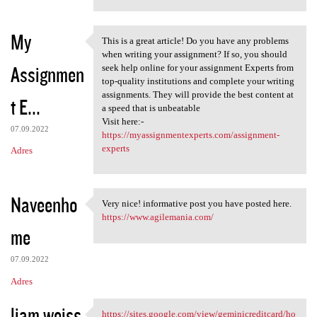
My
This is a great article! Do you have any problems
This is a great article! Do
when writing your assignment? If so, you should
Assignmen
seek help online for your assignment Experts from
top-quality institutions and complete your writing
assignments. They will provide the best content at
t E...
a speed that is unbeatable
Visit here:-
07.09.2022
https://myassignmentexperts.com/assignment-
experts
Adres
Naveenho
Very nice! informative post you have posted here.
Very nice! informative post
https://www.agilemania.com/
me
07.09.2022
Adres
liam weiss
https://sites.google.com/view/geminicreditcard/ho