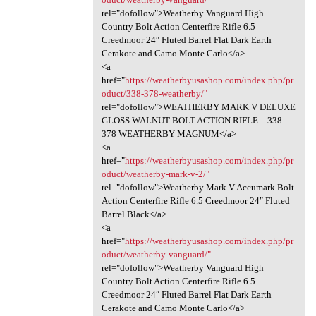
rel="dofollow">Weatherby Vanguard High
Country Bolt Action Centerfire Rifle 6.5
Creedmoor 24″ Fluted Barrel Flat Dark Earth
Cerakote and Camo Monte Carlo</a>
<a
href="
https://weatherbyusashop.com/index.php/pr
oduct/338-378-weatherby/"
rel="dofollow">WEATHERBY MARK V DELUXE
GLOSS WALNUT BOLT ACTION RIFLE – 338-
378 WEATHERBY MAGNUM</a>
<a
href="
https://weatherbyusashop.com/index.php/pr
oduct/weatherby-mark-v-2/"
rel="dofollow">Weatherby Mark V Accumark Bolt
Action Centerfire Rifle 6.5 Creedmoor 24″ Fluted
Barrel Black</a>
<a
href="
https://weatherbyusashop.com/index.php/pr
oduct/weatherby-vanguard/"
rel="dofollow">Weatherby Vanguard High
Country Bolt Action Centerfire Rifle 6.5
Creedmoor 24″ Fluted Barrel Flat Dark Earth
Cerakote and Camo Monte Carlo</a>