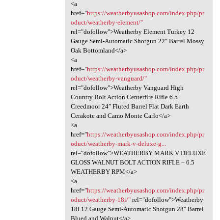
<a
href="
https://weatherbyusashop.com/index.php/pr
oduct/weatherby-element/"
rel="dofollow">Weatherby Element Turkey 12
Gauge Semi-Automatic Shotgun 22″ Barrel Mossy
Oak Bottomland</a>
<a
href="
https://weatherbyusashop.com/index.php/pr
oduct/weatherby-vanguard/"
rel="dofollow">Weatherby Vanguard High
Country Bolt Action Centerfire Rifle 6.5
Creedmoor 24″ Fluted Barrel Flat Dark Earth
Cerakote and Camo Monte Carlo</a>
<a
href="
https://weatherbyusashop.com/index.php/pr
oduct/weatherby-mark-v-deluxe-g...
rel="dofollow">WEATHERBY MARK V DELUXE
GLOSS WALNUT BOLT ACTION RIFLE – 6.5
WEATHERBY RPM</a>
<a
href="
https://weatherbyusashop.com/index.php/pr
oduct/weatherby-18i/"
rel="dofollow">Weatherby
18i 12 Gauge Semi-Automatic Shotgun 28″ Barrel
Blued and Walnut</a>