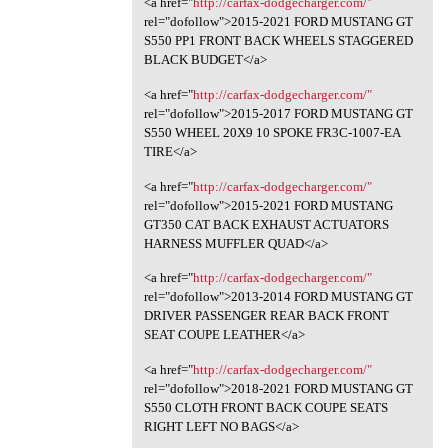
<a href="
http://carfax-dodgecharger.com/"
rel="dofollow">2015-2021 FORD MUSTANG GT
S550 PP1 FRONT BACK WHEELS STAGGERED
BLACK BUDGET</a>
<a href="
http://carfax-dodgecharger.com/"
rel="dofollow">2015-2017 FORD MUSTANG GT
S550 WHEEL 20X9 10 SPOKE FR3C-1007-EA
TIRE</a>
<a href="
http://carfax-dodgecharger.com/"
rel="dofollow">2015-2021 FORD MUSTANG
GT350 CAT BACK EXHAUST ACTUATORS
HARNESS MUFFLER QUAD</a>
<a href="
http://carfax-dodgecharger.com/"
rel="dofollow">2013-2014 FORD MUSTANG GT
DRIVER PASSENGER REAR BACK FRONT
SEAT COUPE LEATHER</a>
<a href="
http://carfax-dodgecharger.com/"
rel="dofollow">2018-2021 FORD MUSTANG GT
S550 CLOTH FRONT BACK COUPE SEATS
RIGHT LEFT NO BAGS</a>