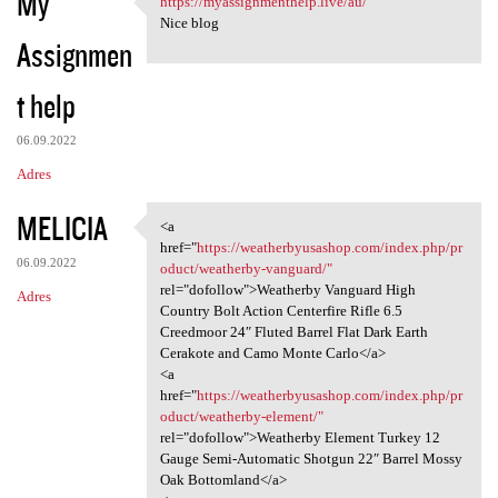
My
https://myassignmenthelp.live/au/
https://myassignmenthelp.live
o
Nice blog
Assignmen
m
e
t help
n
t
06.09.2022
a
Adres
r
MELICIA
<a
z
<a href="https:/
href="
https://weatherbyusashop.com/index.php/pr
e
06.09.2022
oduct/weatherby-vanguard/"
rel="dofollow">Weatherby Vanguard High
Adres
Country Bolt Action Centerfire Rifle 6.5
Creedmoor 24″ Fluted Barrel Flat Dark Earth
Cerakote and Camo Monte Carlo</a>
<a
href="
https://weatherbyusashop.com/index.php/pr
oduct/weatherby-element/"
rel="dofollow">Weatherby Element Turkey 12
Gauge Semi-Automatic Shotgun 22″ Barrel Mossy
Oak Bottomland</a>