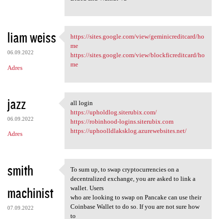
liam weiss
https://sites.google.com/view/geminicreditcard/ho
https://sites.google.com/view
me
06.09.2022
https://sites.google.com/view/blockficreditcard/ho
me
Adres
jazz
all login
all login
https://upholdlog.siterubix.com/
06.09.2022
https://robinhood-logins.siterubix.com
https://uphoolldlaksklog.azurewebsites.net/
Adres
smith
To sum up, to swap cryptocurrencies on a
To sum up, to swap
decentralized exchange, you are asked to link a
machinist
wallet. Users
who are looking to swap on Pancake can use their
Coinbase Wallet to do so. If you are not sure how
07.09.2022
to