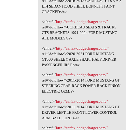
rel="dofollow">2016-2018 CADILLAC CTS V 6.2
LT4 SEDAN HOOD SHELL BONNETT PAINT
CRACKED</a>
<a href="
http://carfax-dodgecharger.com/"
rel="dofollow">CORBEAU SEATS & TRACKS
GTS BRACKETS 1994-2004 FORD MUSTANG
ALL MODELS</a>
<a href="
http://carfax-dodgecharger.com//"
rel="dofollow">2020-2021 FORD MUSTANG
GT500 SHELBY AXLE SHAFT HALF DRIVER
PASSENGER IRS R</a>
<a href="
http://carfax-dodgecharger.com/"
rel="dofollow">2011-2014 FORD MUSTANG GT
STEERING GEAR RACK POWER RACK PINION
ELECTRIC OEM/a>
<a href="
http://carfax-dodgecharger.com/"
rel="dofollow">2011-2014 FORD MUSTANG GT
DRIVER LEFT LH FRONT LOWER CONTROL
ARM BALL JOINT</a>
<a href="
http://carfax-dodgecharger.com/"