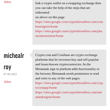
Adres
link a crypto wallet on a swapping exchange then
you can take the help of the steps that are
elaborated
on above on this page.
https://sites.google.com/cryptobitwallets.com/coin
basesignin/home
https://sites.google.com/cryptobitwallets.com/pha
ntomextension/home
michealr
Crypto.com and Coinbase are crypto exchange
Crypto.com and Coinbase are
platforms that let investors buy and sell popular
roy
and lesser-known cryptocurrencies. As the
Metamask sign in platform adds functionality to
the browser, Metamask needs permission to read
07.09.2022
and write to any of the web pages.
Adres
https://sites.google.com/cryptobitwallets.com/cryp
tocomapp/home
https://sites.google.com/cryptobitwallets.com/met
amasksignin/home