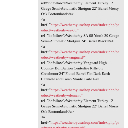
rel="dofollow">Weatherby Element Turkey 12
Gauge Semi-Automatic Shotgun 22″ Barrel Mossy
Oak Bottomland</a>
<a
href="
https://weatherbyusashop.com/index.php/pr
oduct/weatherby-sa-08/"
rel="dofollow">Weatherby SA-08 Youth 20 Gauge
Semi-Automatic Shotgun 24″ Barrel Black</a>
<a
href="
https://weatherbyusashop.com/index.php/pr
oduct/weatherby-vanguard/"
rel="dofollow">Weatherby Vanguard High
Country Bolt Action Centerfire Rifle 6.5
Creedmoor 24″ Fluted Barrel Flat Dark Earth
Cerakote and Camo Monte Carlo</a>
<a
href="
https://weatherbyusashop.com/index.php/pr
oduct/weatherby-element/"
rel="dofollow">Weatherby Element Turkey 12
Gauge Semi-Automatic Shotgun 22″ Barrel Mossy
Oak Bottomland</a>
<a
href="
https://weatherbyusashop.com/index.php/pr
oduct/weatherby-vanguard/"