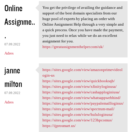
Online
You get the privilege of availing the guidance and
You get the privilege of
support of the best domain specialists from our
Assignme..
huge pool of experts by placing an order with
Online Assignment Help through a very simple and
a quick process. Once you have made the payment,
.
you just need to relax while we do an excellent
assignment for you.
07.09.2022
https://greatassignmenthelper.com/uk/
Adres
janne
https://sites.google.com/view/amazonprimevideol
https://sites.google.com/view
ogin-us
milton
https://sites.google.com/view/quickbooksqb/
https://sites.google.com/view/xfinityloginusa/
https://sites.google.com/view/cashapploginiusa/
07.09.2022
https://sites.google.com/view/whatsappwebhind/
Adres
https://sites.google.com/view/paypalemailloginus/
https://sites.google.com/view/spectrum-mail/
https://sites.google.com/view/hululoginusa/
https://sites.google.com/view/123hpcomus/
https://ijprosmart.us/