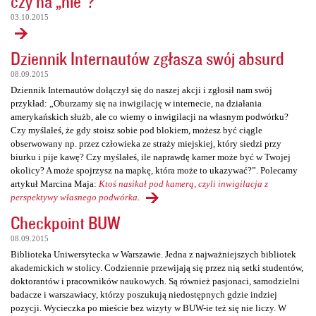
czy na „nie”?
03.10.2015
Dziennik Internautów zgłasza swój absurd
08.09.2015
Dziennik Internautów dołączył się do naszej akcji i zgłosił nam swój
przykład: „Oburzamy się na inwigilację w internecie, na działania
amerykańskich służb, ale co wiemy o inwigilacji na własnym podwórku?
Czy myślałeś, że gdy stoisz sobie pod blokiem, możesz być ciągle
obserwowany np. przez człowieka ze straży miejskiej, który siedzi przy
biurku i pije kawę? Czy myślałeś, ile naprawdę kamer może być w Twojej
okolicy? A może spojrzysz na mapkę, która może to ukazywać?”. Polecamy
artykuł Marcina Maja:
Ktoś nasikał pod kamerą, czyli inwigilacja z
perspektywy własnego podwórka
.
Checkpoint BUW
08.09.2015
Biblioteka Uniwersytecka w Warszawie. Jedna z najważniejszych bibliotek
akademickich w stolicy. Codziennie przewijają się przez nią setki studentów,
doktorantów i pracowników naukowych. Są również pasjonaci, samodzielni
badacze i warszawiacy, którzy poszukują niedostępnych gdzie indziej
pozycji. Wycieczka po mieście bez wizyty w BUW-ie też się nie liczy. W