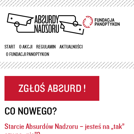
Przejdź
do
treści
START
O AKCJI
REGULAMIN
AKTUALNOŚCI
O FUNDACJI PANOPTYKON
CO NOWEGO?
Starcie Absurdów Nadzoru – jesteś na „tak”