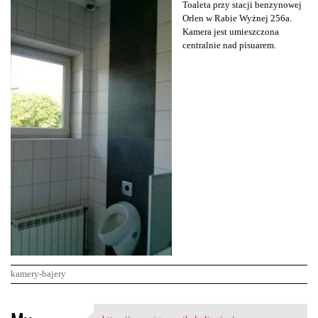
Toaleta przy stacji benzynowej
Orlen w Rabie Wyżnej 256a.
Kamera jest umieszczona
centralnie nad pisuarem.
kamery-bajery
K