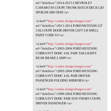
rel="dofollow">2014-2015 CHEVROLET
CAMARO SS COUPE TRUNK HATCH DECK LID
SPOILER D80 OEM</a>
<a href="
http://carfax-dodgecharger.com/"
rel="dofollow">2011-2014 FORD MUSTANG GT
5.0LCOUPE DOOR DRIVER LEFT LH SHELL
PAINT CODE UJ</a>
<a href="
http://carfax-dodgecharger.com/"
rel="dofollow">2003-2004 FORD MUSTANG
COBRA SVT DOHC 4.6L PAIR TAILLIGHTS
REAR BRAKE LAMP</a>
<a href="
http://carfax-dodgecharger.com/"
rel="dofollow">2003-2004 FORD MUSTANG
COBRA SVT DOHC 4.6L PAIR DRIVER
PASSENGER FOLDING MIRRORS</a>
<a href="
http://carfax-dodgecharger.com/"
rel="dofollow">1999-2004 FORD MUSTANG
COBRA SVT DOHC PAIR SUN VISORS COUPE
DRIVER PASSENGER</a>