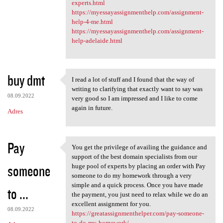
experts.html
https://myessayassignmenthelp.com/assignment-
help-4-me.html
https://myessayassignmenthelp.com/assignment-
help-adelaide.html
buy dmt
I read a lot of stuff and I found that the way of
I read a lot of stuff and I
writing to clarifying that exactly want to say was
08.09.2022
very good so I am impressed and I like to come
again in future.
Adres
Pay
You get the privilege of availing the guidance and
You get the privilege of
support of the best domain specialists from our
someone
huge pool of experts by placing an order with Pay
someone to do my homework through a very
simple and a quick process. Once you have made
to ...
the payment, you just need to relax while we do an
excellent assignment for you.
08.09.2022
https://greatassignmenthelper.com/pay-someone-
to-do-my-homework/