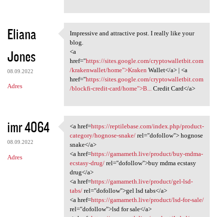
Eliana
Impressive and attractive post. I really like your
Impressive and attractive
blog.
Jones
<a
href="
https://sites.google.com/cryptowalletbit.com
/krakenwallet/home">Kraken
Wallet</a> | <a
08.09.2022
href="
https://sites.google.com/cryptowalletbit.com
Adres
/blockfi-credit-card/home">B...
Credit Card</a>
imr 4064
<a href=
https://reptilebase.com/index.php/product-
<a href=https://reptilebase
category/hognose-snake/
rel="dofollow"> hognose
08.09.2022
snake</a>
<a href=
https://gamameth.live/product/buy-mdma-
Adres
ecstasy-drug/
rel="dofollow">buy mdma ecstasy
drug</a>
<a href=
https://gamameth.live/product/gel-lsd-
tabs/
rel="dofollow">gel lsd tabs</a>
<a href=
https://gamameth.live/product/lsd-for-sale/
rel="dofollow">lsd for sale</a>