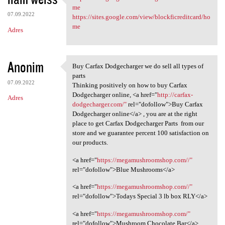
https://sites.google.com/view
me
07.09.2022
https://sites.google.com/view/blockficreditcard/ho
me
Adres
Anonim
Buy Carfax Dodgecharger we do sell all types of
Buy Carfax Dodgecharger we
parts
07.09.2022
Thinking positively on how to buy Carfax
Dodgecharger online, <a href="
http://carfax-
Adres
dodgecharger.com/"
rel="dofollow">Buy Carfax
Dodgecharger online</a> , you are at the right
place to get Carfax Dodgecharger Parts from our
store and we guarantee percent 100 satisfaction on
our products.
<a href="
https://megamushroomshop.com//"
rel="dofollow">Blue Mushrooms</a>
<a href="
https://megamushroomshop.com//"
rel="dofollow">Todays Special 3 lb box RLY</a>
<a href="
https://megamushroomshop.com/"
rel="dofollow">Mushroom Chocolate Bar</a>