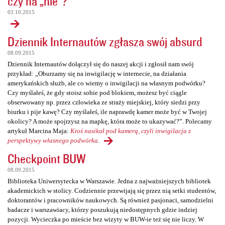
czy na „nie”?
03.10.2015
Dziennik Internautów zgłasza swój absurd
08.09.2015
Dziennik Internautów dołączył się do naszej akcji i zgłosił nam swój
przykład: „Oburzamy się na inwigilację w internecie, na działania
amerykańskich służb, ale co wiemy o inwigilacji na własnym podwórku?
Czy myślałeś, że gdy stoisz sobie pod blokiem, możesz być ciągle
obserwowany np. przez człowieka ze straży miejskiej, który siedzi przy
biurku i pije kawę? Czy myślałeś, ile naprawdę kamer może być w Twojej
okolicy? A może spojrzysz na mapkę, która może to ukazywać?”. Polecamy
artykuł Marcina Maja:
Ktoś nasikał pod kamerą, czyli inwigilacja z
perspektywy własnego podwórka
.
Checkpoint BUW
08.09.2015
Biblioteka Uniwersytecka w Warszawie. Jedna z najważniejszych bibliotek
akademickich w stolicy. Codziennie przewijają się przez nią setki studentów,
doktorantów i pracowników naukowych. Są również pasjonaci, samodzielni
badacze i warszawiacy, którzy poszukują niedostępnych gdzie indziej
pozycji. Wycieczka po mieście bez wizyty w BUW-ie też się nie liczy. W