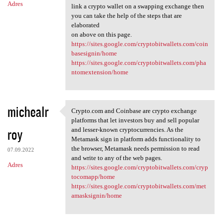
Adres
link a crypto wallet on a swapping exchange then
you can take the help of the steps that are
elaborated
on above on this page.
https://sites.google.com/cryptobitwallets.com/coin
basesignin/home
https://sites.google.com/cryptobitwallets.com/pha
ntomextension/home
michealr
Crypto.com and Coinbase are crypto exchange
Crypto.com and Coinbase are
platforms that let investors buy and sell popular
roy
and lesser-known cryptocurrencies. As the
Metamask sign in platform adds functionality to
the browser, Metamask needs permission to read
07.09.2022
and write to any of the web pages.
Adres
https://sites.google.com/cryptobitwallets.com/cryp
tocomapp/home
https://sites.google.com/cryptobitwallets.com/met
amasksignin/home