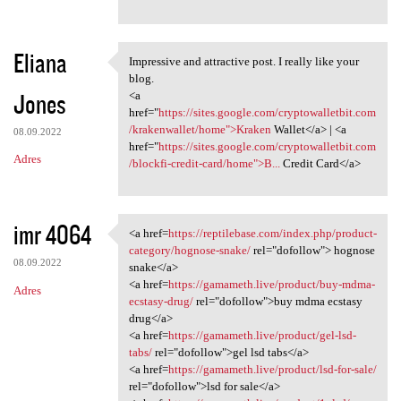
Eliana
Impressive and attractive post. I really like your
Impressive and attractive
blog.
Jones
<a
href="
https://sites.google.com/cryptowalletbit.com
/krakenwallet/home">Kraken
Wallet</a> | <a
08.09.2022
href="
https://sites.google.com/cryptowalletbit.com
Adres
/blockfi-credit-card/home">B...
Credit Card</a>
imr 4064
<a href=
https://reptilebase.com/index.php/product-
<a href=https://reptilebase
category/hognose-snake/
rel="dofollow"> hognose
08.09.2022
snake</a>
<a href=
https://gamameth.live/product/buy-mdma-
Adres
ecstasy-drug/
rel="dofollow">buy mdma ecstasy
drug</a>
<a href=
https://gamameth.live/product/gel-lsd-
tabs/
rel="dofollow">gel lsd tabs</a>
<a href=
https://gamameth.live/product/lsd-for-sale/
rel="dofollow">lsd for sale</a>