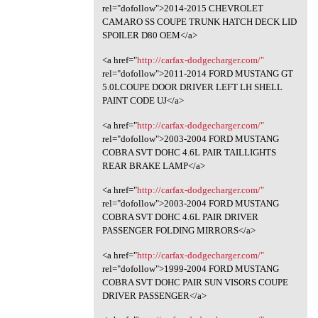
rel="dofollow">2014-2015 CHEVROLET
CAMARO SS COUPE TRUNK HATCH DECK LID
SPOILER D80 OEM</a>
<a href="
http://carfax-dodgecharger.com/"
rel="dofollow">2011-2014 FORD MUSTANG GT
5.0LCOUPE DOOR DRIVER LEFT LH SHELL
PAINT CODE UJ</a>
<a href="
http://carfax-dodgecharger.com/"
rel="dofollow">2003-2004 FORD MUSTANG
COBRA SVT DOHC 4.6L PAIR TAILLIGHTS
REAR BRAKE LAMP</a>
<a href="
http://carfax-dodgecharger.com/"
rel="dofollow">2003-2004 FORD MUSTANG
COBRA SVT DOHC 4.6L PAIR DRIVER
PASSENGER FOLDING MIRRORS</a>
<a href="
http://carfax-dodgecharger.com/"
rel="dofollow">1999-2004 FORD MUSTANG
COBRA SVT DOHC PAIR SUN VISORS COUPE
DRIVER PASSENGER</a>