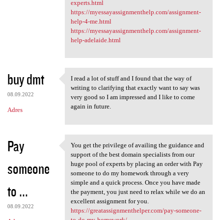
experts.html
https://myessayassignmenthelp.com/assignment-
help-4-me.html
https://myessayassignmenthelp.com/assignment-
help-adelaide.html
buy dmt
I read a lot of stuff and I found that the way of
I read a lot of stuff and I
writing to clarifying that exactly want to say was
08.09.2022
very good so I am impressed and I like to come
again in future.
Adres
Pay
You get the privilege of availing the guidance and
You get the privilege of
support of the best domain specialists from our
someone
huge pool of experts by placing an order with Pay
someone to do my homework through a very
simple and a quick process. Once you have made
to ...
the payment, you just need to relax while we do an
excellent assignment for you.
08.09.2022
https://greatassignmenthelper.com/pay-someone-
to-do-my-homework/