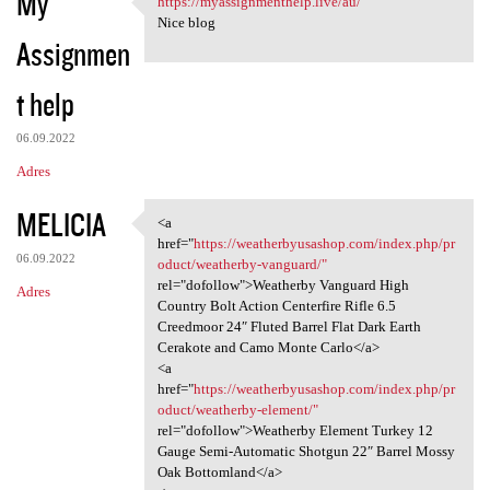
My
https://myassignmenthelp.live/au/
https://myassignmenthelp.live
o
Nice blog
Assignmen
m
e
t help
n
t
06.09.2022
a
Adres
r
MELICIA
<a
z
<a href="https:/
href="
https://weatherbyusashop.com/index.php/pr
e
06.09.2022
oduct/weatherby-vanguard/"
rel="dofollow">Weatherby Vanguard High
Adres
Country Bolt Action Centerfire Rifle 6.5
Creedmoor 24″ Fluted Barrel Flat Dark Earth
Cerakote and Camo Monte Carlo</a>
<a
href="
https://weatherbyusashop.com/index.php/pr
oduct/weatherby-element/"
rel="dofollow">Weatherby Element Turkey 12
Gauge Semi-Automatic Shotgun 22″ Barrel Mossy
Oak Bottomland</a>