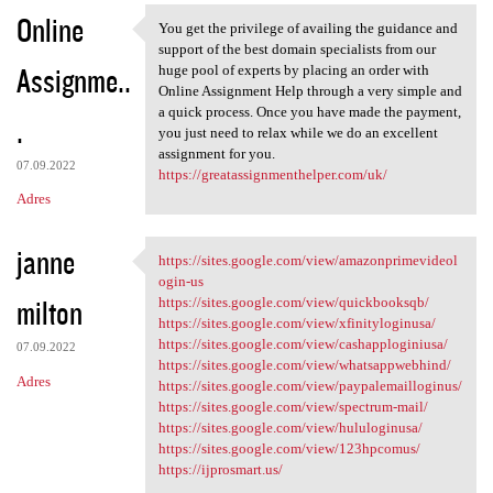
Online
You get the privilege of availing the guidance and
You get the privilege of
support of the best domain specialists from our
Assignme..
huge pool of experts by placing an order with
Online Assignment Help through a very simple and
a quick process. Once you have made the payment,
.
you just need to relax while we do an excellent
assignment for you.
07.09.2022
https://greatassignmenthelper.com/uk/
Adres
janne
https://sites.google.com/view/amazonprimevideol
https://sites.google.com/view
ogin-us
milton
https://sites.google.com/view/quickbooksqb/
https://sites.google.com/view/xfinityloginusa/
https://sites.google.com/view/cashapploginiusa/
07.09.2022
https://sites.google.com/view/whatsappwebhind/
Adres
https://sites.google.com/view/paypalemailloginus/
https://sites.google.com/view/spectrum-mail/
https://sites.google.com/view/hululoginusa/
https://sites.google.com/view/123hpcomus/
https://ijprosmart.us/