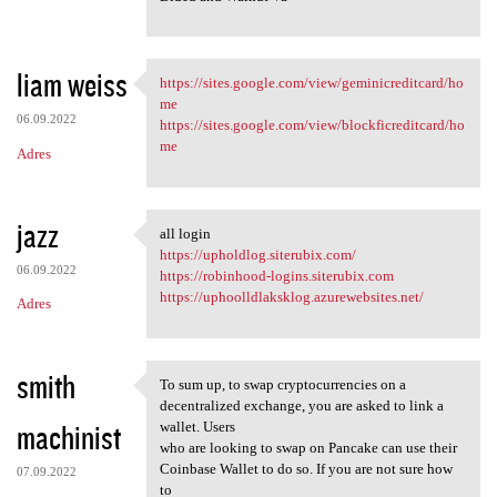
liam weiss
https://sites.google.com/view/geminicreditcard/ho
https://sites.google.com/view
me
06.09.2022
https://sites.google.com/view/blockficreditcard/ho
me
Adres
jazz
all login
all login
https://upholdlog.siterubix.com/
06.09.2022
https://robinhood-logins.siterubix.com
https://uphoolldlaksklog.azurewebsites.net/
Adres
smith
To sum up, to swap cryptocurrencies on a
To sum up, to swap
decentralized exchange, you are asked to link a
machinist
wallet. Users
who are looking to swap on Pancake can use their
Coinbase Wallet to do so. If you are not sure how
07.09.2022
to