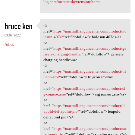
log.com/metamaskextension/home
bruce ken
<a
<a href="https:/
href="
https://macmillianguncenter.com/product/ho
09.09.2022
losun-407c/
“rel="dofollow"> holosun 407c</a>
<a
Adres
href="
https://macmillianguncenter.com/product/ge
issele-charging-handle/
“rel="dofollow"> geissele
charging handle</a>
<a
href="
https://macmillianguncenter.com/product/tri
jicon-sro/
“rel="dofollow"> trijicon sro</a>
<a
href="
https://macmillianguncenter.com/product/si
g-romeo-zero/
“rel="dofollow"> sig romeo zero</a>
<a
href="
https://macmillianguncenter.com/product/le
upold-deltapoint-pro/
“rel="dofollow"> leupold
deltapoint pro</a>
<a
href="
https://macmillianguncenter.com/product/su
refire-warden/
“rel="dofollow"> surefire warden</a>