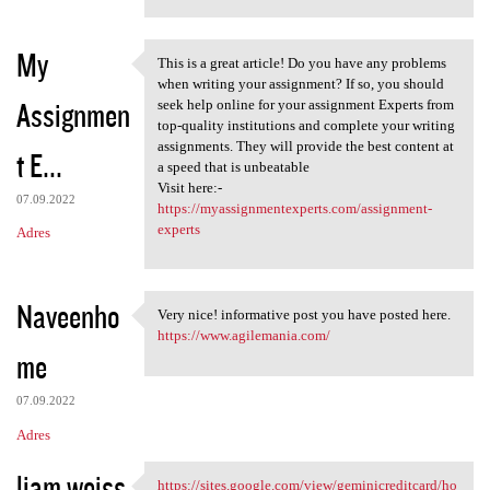
My
This is a great article! Do you have any problems
This is a great article! Do
when writing your assignment? If so, you should
Assignmen
seek help online for your assignment Experts from
top-quality institutions and complete your writing
assignments. They will provide the best content at
t E...
a speed that is unbeatable
Visit here:-
07.09.2022
https://myassignmentexperts.com/assignment-
experts
Adres
Naveenho
Very nice! informative post you have posted here.
Very nice! informative post
https://www.agilemania.com/
me
07.09.2022
Adres
liam weiss
https://sites.google.com/view/geminicreditcard/ho