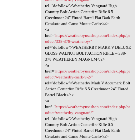
rel="dofollow">Weatherby Vanguard High
Country Bolt Action Centerfire Rifle 6.5
Creedmoor 24″ Fluted Barrel Flat Dark Earth
Cerakote and Camo Monte Carlo</a>
<a
href="
https://weatherbyusashop.com/index.php/pr
oduct/338-378-weatherby/"
rel="dofollow">WEATHERBY MARK V DELUXE
GLOSS WALNUT BOLT ACTION RIFLE – 338-
378 WEATHERBY MAGNUM</a>
<a
href="
https://weatherbyusashop.com/index.php/pr
oduct/weatherby-mark-v-2/"
rel="dofollow">Weatherby Mark V Accumark Bolt
Action Centerfire Rifle 6.5 Creedmoor 24″ Fluted
Barrel Black</a>
<a
href="
https://weatherbyusashop.com/index.php/pr
oduct/weatherby-vanguard/"
rel="dofollow">Weatherby Vanguard High
Country Bolt Action Centerfire Rifle 6.5
Creedmoor 24″ Fluted Barrel Flat Dark Earth
Cerakote and Camo Monte Carlo</a>