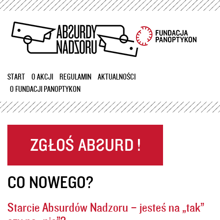
Przejdź
do
treści
START
O AKCJI
REGULAMIN
AKTUALNOŚCI
O FUNDACJI PANOPTYKON
CO NOWEGO?
Starcie Absurdów Nadzoru – jesteś na „tak”