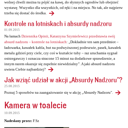
wolnej chwili można tu pójść na kawę, do słynnych ogrodów lub obejrzeć
wystawę. Wszystko dla wszystkich, od ręki i na miejscu. No tak, ale najpierw
trzeba się dostać do środka.
Kontrole na lotniskach i absurdy nadzoru
01.09.2015
Na łamach
Dziennika Opinii, Katarzyna Szymielewicz przedstawia swój
absurd nadzoru – kontrole na lotniskach
: „Dokładnie ten sam przedmiot –
ładowarka, kawałek kabla, but na podwyższonej podeszwie, pasek, kawałek
metalu gdzieś przy ciele, czy coś w kształcie tuby – raz uruchamia sygnał
ostrzegawczy i oznacza stracone 15 minut na dodatkowe sprawdzenie, a
innym razem okazuje się zupełnie niewidzialny”. A jaki absurd nadzoru
uwiera Ciebie najbardziej?
Jak wziąć udział w akcji „Absurdy Nadzoru"?
25.08.2015
Poznaj 5 sposobów na zaangażowanie się w akcję „Absurdy Nadzoru".
Kamera w toalecie
10.09.2015
Nadesłany przez:
F.Sz