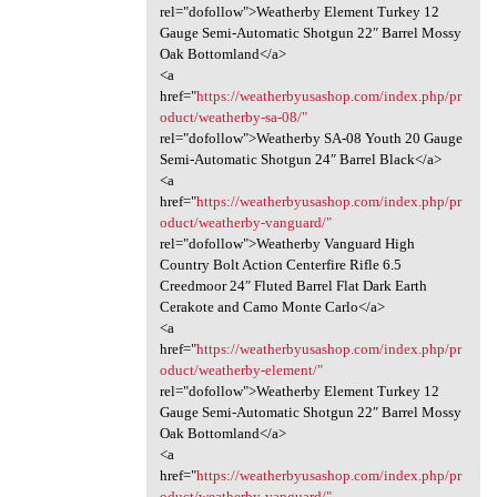
rel="dofollow">Weatherby Element Turkey 12
Gauge Semi-Automatic Shotgun 22″ Barrel Mossy
Oak Bottomland</a>
<a
href="
https://weatherbyusashop.com/index.php/pr
oduct/weatherby-sa-08/"
rel="dofollow">Weatherby SA-08 Youth 20 Gauge
Semi-Automatic Shotgun 24″ Barrel Black</a>
<a
href="
https://weatherbyusashop.com/index.php/pr
oduct/weatherby-vanguard/"
rel="dofollow">Weatherby Vanguard High
Country Bolt Action Centerfire Rifle 6.5
Creedmoor 24″ Fluted Barrel Flat Dark Earth
Cerakote and Camo Monte Carlo</a>
<a
href="
https://weatherbyusashop.com/index.php/pr
oduct/weatherby-element/"
rel="dofollow">Weatherby Element Turkey 12
Gauge Semi-Automatic Shotgun 22″ Barrel Mossy
Oak Bottomland</a>
<a
href="
https://weatherbyusashop.com/index.php/pr
oduct/weatherby-vanguard/"