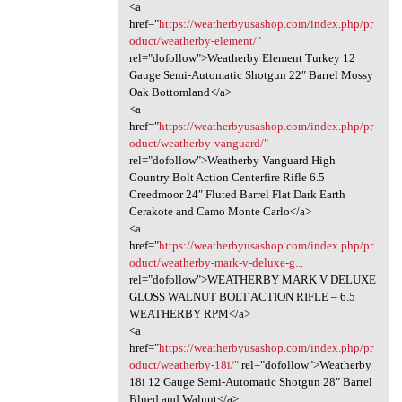
<a
href="
https://weatherbyusashop.com/index.php/pr
oduct/weatherby-element/"
rel="dofollow">Weatherby Element Turkey 12
Gauge Semi-Automatic Shotgun 22″ Barrel Mossy
Oak Bottomland</a>
<a
href="
https://weatherbyusashop.com/index.php/pr
oduct/weatherby-vanguard/"
rel="dofollow">Weatherby Vanguard High
Country Bolt Action Centerfire Rifle 6.5
Creedmoor 24″ Fluted Barrel Flat Dark Earth
Cerakote and Camo Monte Carlo</a>
<a
href="
https://weatherbyusashop.com/index.php/pr
oduct/weatherby-mark-v-deluxe-g...
rel="dofollow">WEATHERBY MARK V DELUXE
GLOSS WALNUT BOLT ACTION RIFLE – 6.5
WEATHERBY RPM</a>
<a
href="
https://weatherbyusashop.com/index.php/pr
oduct/weatherby-18i/"
rel="dofollow">Weatherby
18i 12 Gauge Semi-Automatic Shotgun 28″ Barrel
Blued and Walnut</a>