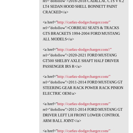
rel="dofollow">2016-2018 CADILLAC CTS V 6.2
LT4 SEDAN HOOD SHELL BONNETT PAINT
CRACKED</a>
<a href="
http://carfax-dodgecharger.com/"
rel="dofollow">CORBEAU SEATS & TRACKS
GTS BRACKETS 1994-2004 FORD MUSTANG
ALL MODELS</a>
<a href="
http://carfax-dodgecharger.com//"
rel="dofollow">2020-2021 FORD MUSTANG
GT500 SHELBY AXLE SHAFT HALF DRIVER
PASSENGER IRS R</a>
<a href="
http://carfax-dodgecharger.com/"
rel="dofollow">2011-2014 FORD MUSTANG GT
STEERING GEAR RACK POWER RACK PINION
ELECTRIC OEM/a>
<a href="
http://carfax-dodgecharger.com/"
rel="dofollow">2011-2014 FORD MUSTANG GT
DRIVER LEFT LH FRONT LOWER CONTROL
ARM BALL JOINT</a>
<a href="
http://carfax-dodgecharger.com/"