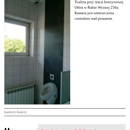
Toaleta przy stacji benzynowej
Orlen w Rabie Wyżnej 256a.
Kamera jest umieszczona
centralnie nad pisuarem.
kamery-bajery
K