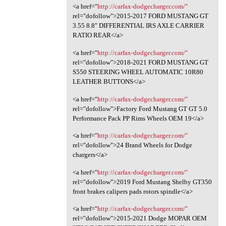
<a href="
http://carfax-dodgecharger.com/"
rel="dofollow">2015-2017 FORD MUSTANG GT
3.55 8.8″ DIFFERENTIAL IRS AXLE CARRIER
RATIO REAR</a>
<a href="
http://carfax-dodgecharger.com/"
rel="dofollow">2018-2021 FORD MUSTANG GT
S550 STEERING WHEEL AUTOMATIC 10R80
LEATHER BUTTONS</a>
<a href="
http://carfax-dodgecharger.com/"
rel="dofollow">Factory Ford Mustang GT GT 5.0
Performance Pack PP Rims Wheels OEM 19</a>
<a href="
http://carfax-dodgecharger.com/"
rel="dofollow">24 Brand Wheels for Dodge
chargers</a>
<a href="
http://carfax-dodgecharger.com/"
rel="dofollow">2019 Ford Mustang Shelby GT350
front brakes calipers pads rotors spindle</a>
<a href="
http://carfax-dodgecharger.com/"
rel="dofollow">2015-2021 Dodge MOPAR OEM