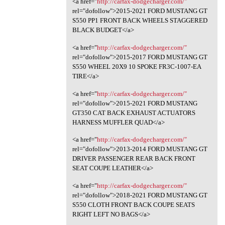
<a href="
http://carfax-dodgecharger.com/"
rel="dofollow">2015-2021 FORD MUSTANG GT
S550 PP1 FRONT BACK WHEELS STAGGERED
BLACK BUDGET</a>
<a href="
http://carfax-dodgecharger.com/"
rel="dofollow">2015-2017 FORD MUSTANG GT
S550 WHEEL 20X9 10 SPOKE FR3C-1007-EA
TIRE</a>
<a href="
http://carfax-dodgecharger.com/"
rel="dofollow">2015-2021 FORD MUSTANG
GT350 CAT BACK EXHAUST ACTUATORS
HARNESS MUFFLER QUAD</a>
<a href="
http://carfax-dodgecharger.com/"
rel="dofollow">2013-2014 FORD MUSTANG GT
DRIVER PASSENGER REAR BACK FRONT
SEAT COUPE LEATHER</a>
<a href="
http://carfax-dodgecharger.com/"
rel="dofollow">2018-2021 FORD MUSTANG GT
S550 CLOTH FRONT BACK COUPE SEATS
RIGHT LEFT NO BAGS</a>