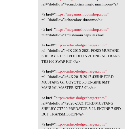
rel="dofollow">ecuadorian magic muchroom</a>
<a href="
https://megamushroomshop.com/"
rel="dofollow">chocolate shrooms</a>
<a href="
https://megamushroomshop.com/"
rel="dofollow">mushroom capsules</a>
<a href="
http://carfax-dodgecharger.com/"
rel="dofollow"> 6K 2015-2021 FORD MUSTANG
SHELBY GT350 VOODOO 5.2L ENGINE TRANS
TR3160 SWAP KIT </a>
<a href="
http://carfax-dodgecharger.com/"
rel="dofollow">64K 2015-2017 435HP FORD
MUSTANG GT COYOTE 5.0 ENGINE 6MT
MANUAL MASTER KIT 5.0L</a>
<a href="
http://carfax-dodgecharger.com/"
rel="dofollow">2020-2021 FORD MUSTANG
SHELBY GT500 PREDATOR 5.2L ENGINE 7 SPD
DCT TRANSMISSION</a>
<a href="
http://carfax-dodgecharger.com/"