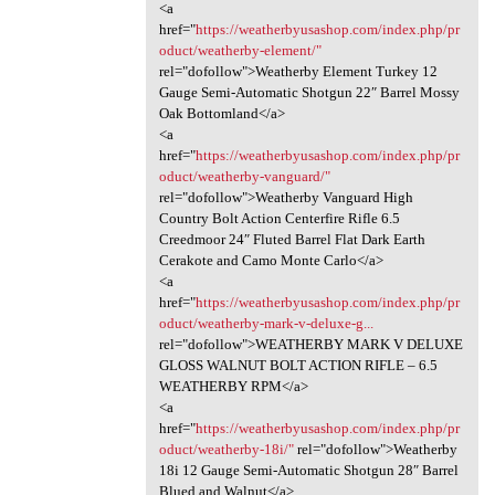
<a
href="
https://weatherbyusashop.com/index.php/pr
oduct/weatherby-element/"
rel="dofollow">Weatherby Element Turkey 12
Gauge Semi-Automatic Shotgun 22″ Barrel Mossy
Oak Bottomland</a>
<a
href="
https://weatherbyusashop.com/index.php/pr
oduct/weatherby-vanguard/"
rel="dofollow">Weatherby Vanguard High
Country Bolt Action Centerfire Rifle 6.5
Creedmoor 24″ Fluted Barrel Flat Dark Earth
Cerakote and Camo Monte Carlo</a>
<a
href="
https://weatherbyusashop.com/index.php/pr
oduct/weatherby-mark-v-deluxe-g...
rel="dofollow">WEATHERBY MARK V DELUXE
GLOSS WALNUT BOLT ACTION RIFLE – 6.5
WEATHERBY RPM</a>
<a
href="
https://weatherbyusashop.com/index.php/pr
oduct/weatherby-18i/"
rel="dofollow">Weatherby
18i 12 Gauge Semi-Automatic Shotgun 28″ Barrel
Blued and Walnut</a>