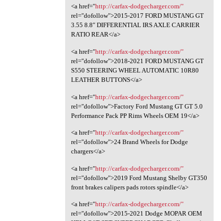
<a href="
http://carfax-dodgecharger.com/"
rel="dofollow">2015-2017 FORD MUSTANG GT
3.55 8.8″ DIFFERENTIAL IRS AXLE CARRIER
RATIO REAR</a>
<a href="
http://carfax-dodgecharger.com/"
rel="dofollow">2018-2021 FORD MUSTANG GT
S550 STEERING WHEEL AUTOMATIC 10R80
LEATHER BUTTONS</a>
<a href="
http://carfax-dodgecharger.com/"
rel="dofollow">Factory Ford Mustang GT GT 5.0
Performance Pack PP Rims Wheels OEM 19</a>
<a href="
http://carfax-dodgecharger.com/"
rel="dofollow">24 Brand Wheels for Dodge
chargers</a>
<a href="
http://carfax-dodgecharger.com/"
rel="dofollow">2019 Ford Mustang Shelby GT350
front brakes calipers pads rotors spindle</a>
<a href="
http://carfax-dodgecharger.com/"
rel="dofollow">2015-2021 Dodge MOPAR OEM