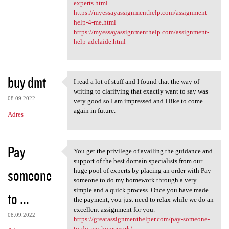
experts.html
https://myessayassignmenthelp.com/assignment-
help-4-me.html
https://myessayassignmenthelp.com/assignment-
help-adelaide.html
buy dmt
I read a lot of stuff and I found that the way of
I read a lot of stuff and I
writing to clarifying that exactly want to say was
08.09.2022
very good so I am impressed and I like to come
again in future.
Adres
Pay
You get the privilege of availing the guidance and
You get the privilege of
support of the best domain specialists from our
someone
huge pool of experts by placing an order with Pay
someone to do my homework through a very
simple and a quick process. Once you have made
to ...
the payment, you just need to relax while we do an
excellent assignment for you.
08.09.2022
https://greatassignmenthelper.com/pay-someone-
to-do-my-homework/