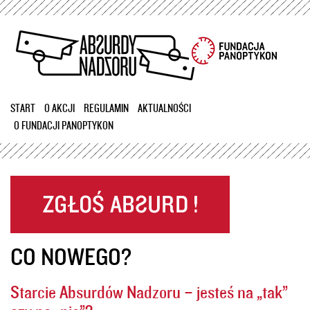
Przejdź
do
treści
START
O AKCJI
REGULAMIN
AKTUALNOŚCI
O FUNDACJI PANOPTYKON
CO NOWEGO?
Starcie Absurdów Nadzoru – jesteś na „tak”