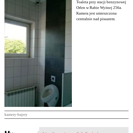
Toaleta przy stacji benzynowej
Orlen w Rabie Wyżnej 256a.
Kamera jest umieszczona
centralnie nad pisuarem.
kamery-bajery
K