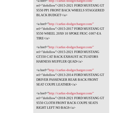
<a href="
http://carfax-dodgecharger.com/"
rel="dofollow">2015-2021 FORD MUSTANG GT
S550 PP1 FRONT BACK WHEELS STAGGERED
BLACK BUDGET</a>
<a href="
http://carfax-dodgecharger.com/"
rel="dofollow">2015-2017 FORD MUSTANG GT
S550 WHEEL 20X9 10 SPOKE FR3C-1007-EA
TIRE</a>
<a href="
http://carfax-dodgecharger.com/"
rel="dofollow">2015-2021 FORD MUSTANG
GT350 CAT BACK EXHAUST ACTUATORS
HARNESS MUFFLER QUAD</a>
<a href="
http://carfax-dodgecharger.com/"
rel="dofollow">2013-2014 FORD MUSTANG GT
DRIVER PASSENGER REAR BACK FRONT
SEAT COUPE LEATHER</a>
<a href="
http://carfax-dodgecharger.com/"
rel="dofollow">2018-2021 FORD MUSTANG GT
S550 CLOTH FRONT BACK COUPE SEATS
RIGHT LEFT NO BAGS</a>