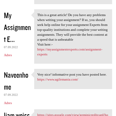
My
This is a great article! Do you have any problems
This is a great article! Do
when writing your assignment? If so, you should
Assignmen
seek help online for your assignment Experts from
top-quality institutions and complete your writing
assignments. They will provide the best content at
t E...
a speed that is unbeatable
Visit here:-
07.09.2022
https://myassignmentexperts.com/assignment-
experts
Adres
Naveenho
Very nice! informative post you have posted here.
Very nice! informative post
https://www.agilemania.com/
me
07.09.2022
Adres
liam weiss
https://sites.google.com/view/geminicreditcard/ho