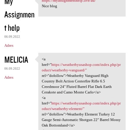
My
https://myassignmenthelp.live/au/
https://myassignmenthelp.live
o
Nice blog
Assignmen
m
e
t help
n
t
06.09.2022
a
Adres
r
MELICIA
<a
z
<a href="https:/
href="
https://weatherbyusashop.com/index.php/pr
e
06.09.2022
oduct/weatherby-vanguard/"
rel="dofollow">Weatherby Vanguard High
Adres
Country Bolt Action Centerfire Rifle 6.5
Creedmoor 24″ Fluted Barrel Flat Dark Earth
Cerakote and Camo Monte Carlo</a>
<a
href="
https://weatherbyusashop.com/index.php/pr
oduct/weatherby-element/"
rel="dofollow">Weatherby Element Turkey 12
Gauge Semi-Automatic Shotgun 22″ Barrel Mossy
Oak Bottomland</a>