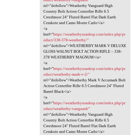
rel="dofollow">Weatherby Vanguard High
Country Bolt Action Centerfire Rifle 6.5
Creedmoor 24″ Fluted Barrel Flat Dark Earth
Cerakote and Camo Monte Carlo</a>
<a
href="
https://weatherbyusashop.com/index.php/pr
oduct/338-378-weatherby/"
rel="dofollow">WEATHERBY MARK V DELUXE
GLOSS WALNUT BOLT ACTION RIFLE – 338-
378 WEATHERBY MAGNUM</a>
<a
href="
https://weatherbyusashop.com/index.php/pr
oduct/weatherby-mark-v-2/"
rel="dofollow">Weatherby Mark V Accumark Bolt
Action Centerfire Rifle 6.5 Creedmoor 24″ Fluted
Barrel Black</a>
<a
href="
https://weatherbyusashop.com/index.php/pr
oduct/weatherby-vanguard/"
rel="dofollow">Weatherby Vanguard High
Country Bolt Action Centerfire Rifle 6.5
Creedmoor 24″ Fluted Barrel Flat Dark Earth
Cerakote and Camo Monte Carlo</a>