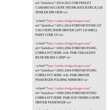
rel="dofollow">2014-2015 CHEVROLET
CAMARO SS COUPE TRUNK HATCH DECK LID
SPOILER D80 OEM</a>
<a href="
http://carfax-dodgecharger.com/"
rel="dofollow">2011-2014 FORD MUSTANG GT
5.0LCOUPE DOOR DRIVER LEFT LH SHELL
PAINT CODE UJ</a>
<a href="
http://carfax-dodgecharger.com/"
rel="dofollow">2003-2004 FORD MUSTANG
COBRA SVT DOHC 4.6L PAIR TAILLIGHTS
REAR BRAKE LAMP</a>
<a href="
http://carfax-dodgecharger.com/"
rel="dofollow">2003-2004 FORD MUSTANG
COBRA SVT DOHC 4.6L PAIR DRIVER
PASSENGER FOLDING MIRRORS</a>
<a href="
http://carfax-dodgecharger.com/"
rel="dofollow">1999-2004 FORD MUSTANG
COBRA SVT DOHC PAIR SUN VISORS COUPE
DRIVER PASSENGER</a>