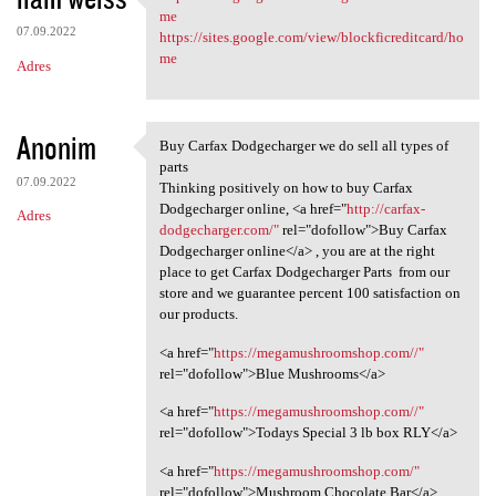
https://sites.google.com/view
me
07.09.2022
https://sites.google.com/view/blockficreditcard/ho
me
Adres
Anonim
Buy Carfax Dodgecharger we do sell all types of
Buy Carfax Dodgecharger we
parts
07.09.2022
Thinking positively on how to buy Carfax
Dodgecharger online, <a href="
http://carfax-
Adres
dodgecharger.com/"
rel="dofollow">Buy Carfax
Dodgecharger online</a> , you are at the right
place to get Carfax Dodgecharger Parts from our
store and we guarantee percent 100 satisfaction on
our products.
<a href="
https://megamushroomshop.com//"
rel="dofollow">Blue Mushrooms</a>
<a href="
https://megamushroomshop.com//"
rel="dofollow">Todays Special 3 lb box RLY</a>
<a href="
https://megamushroomshop.com/"
rel="dofollow">Mushroom Chocolate Bar</a>