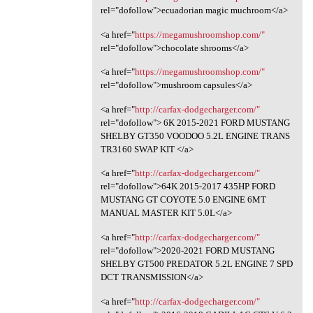
rel="dofollow">ecuadorian magic muchroom</a>
<a href="
https://megamushroomshop.com/"
rel="dofollow">chocolate shrooms</a>
<a href="
https://megamushroomshop.com/"
rel="dofollow">mushroom capsules</a>
<a href="
http://carfax-dodgecharger.com/"
rel="dofollow"> 6K 2015-2021 FORD MUSTANG
SHELBY GT350 VOODOO 5.2L ENGINE TRANS
TR3160 SWAP KIT </a>
<a href="
http://carfax-dodgecharger.com/"
rel="dofollow">64K 2015-2017 435HP FORD
MUSTANG GT COYOTE 5.0 ENGINE 6MT
MANUAL MASTER KIT 5.0L</a>
<a href="
http://carfax-dodgecharger.com/"
rel="dofollow">2020-2021 FORD MUSTANG
SHELBY GT500 PREDATOR 5.2L ENGINE 7 SPD
DCT TRANSMISSION</a>
<a href="
http://carfax-dodgecharger.com/"