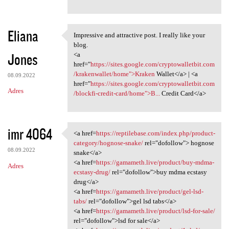
Eliana
Impressive and attractive post. I really like your
Impressive and attractive
blog.
Jones
<a
href="
https://sites.google.com/cryptowalletbit.com
/krakenwallet/home">Kraken
Wallet</a> | <a
08.09.2022
href="
https://sites.google.com/cryptowalletbit.com
Adres
/blockfi-credit-card/home">B...
Credit Card</a>
imr 4064
<a href=
https://reptilebase.com/index.php/product-
<a href=https://reptilebase
category/hognose-snake/
rel="dofollow"> hognose
08.09.2022
snake</a>
<a href=
https://gamameth.live/product/buy-mdma-
Adres
ecstasy-drug/
rel="dofollow">buy mdma ecstasy
drug</a>
<a href=
https://gamameth.live/product/gel-lsd-
tabs/
rel="dofollow">gel lsd tabs</a>
<a href=
https://gamameth.live/product/lsd-for-sale/
rel="dofollow">lsd for sale</a>