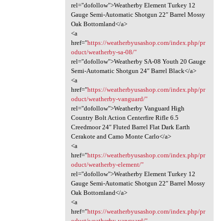
rel="dofollow">Weatherby Element Turkey 12
Gauge Semi-Automatic Shotgun 22″ Barrel Mossy
Oak Bottomland</a>
<a
href="
https://weatherbyusashop.com/index.php/pr
oduct/weatherby-sa-08/"
rel="dofollow">Weatherby SA-08 Youth 20 Gauge
Semi-Automatic Shotgun 24″ Barrel Black</a>
<a
href="
https://weatherbyusashop.com/index.php/pr
oduct/weatherby-vanguard/"
rel="dofollow">Weatherby Vanguard High
Country Bolt Action Centerfire Rifle 6.5
Creedmoor 24″ Fluted Barrel Flat Dark Earth
Cerakote and Camo Monte Carlo</a>
<a
href="
https://weatherbyusashop.com/index.php/pr
oduct/weatherby-element/"
rel="dofollow">Weatherby Element Turkey 12
Gauge Semi-Automatic Shotgun 22″ Barrel Mossy
Oak Bottomland</a>
<a
href="
https://weatherbyusashop.com/index.php/pr
oduct/weatherby-vanguard/"