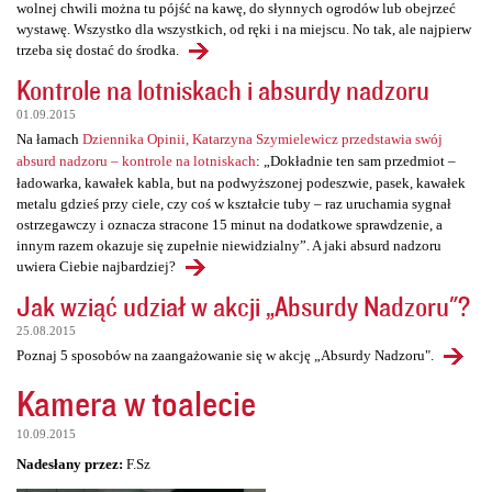
wolnej chwili można tu pójść na kawę, do słynnych ogrodów lub obejrzeć
wystawę. Wszystko dla wszystkich, od ręki i na miejscu. No tak, ale najpierw
trzeba się dostać do środka.
Kontrole na lotniskach i absurdy nadzoru
01.09.2015
Na łamach
Dziennika Opinii, Katarzyna Szymielewicz przedstawia swój
absurd nadzoru – kontrole na lotniskach
: „Dokładnie ten sam przedmiot –
ładowarka, kawałek kabla, but na podwyższonej podeszwie, pasek, kawałek
metalu gdzieś przy ciele, czy coś w kształcie tuby – raz uruchamia sygnał
ostrzegawczy i oznacza stracone 15 minut na dodatkowe sprawdzenie, a
innym razem okazuje się zupełnie niewidzialny”. A jaki absurd nadzoru
uwiera Ciebie najbardziej?
Jak wziąć udział w akcji „Absurdy Nadzoru"?
25.08.2015
Poznaj 5 sposobów na zaangażowanie się w akcję „Absurdy Nadzoru".
Kamera w toalecie
10.09.2015
Nadesłany przez:
F.Sz