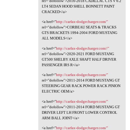
rel="dofollow">2016-2018 CADILLAC CTS V 6.2
LT4 SEDAN HOOD SHELL BONNETT PAINT
CRACKED</a>
<a href="
http://carfax-dodgecharger.com/"
rel="dofollow">CORBEAU SEATS & TRACKS
GTS BRACKETS 1994-2004 FORD MUSTANG
ALL MODELS</a>
<a href="
http://carfax-dodgecharger.com//"
rel="dofollow">2020-2021 FORD MUSTANG
GT500 SHELBY AXLE SHAFT HALF DRIVER
PASSENGER IRS R</a>
<a href="
http://carfax-dodgecharger.com/"
rel="dofollow">2011-2014 FORD MUSTANG GT
STEERING GEAR RACK POWER RACK PINION
ELECTRIC OEM/a>
<a href="
http://carfax-dodgecharger.com/"
rel="dofollow">2011-2014 FORD MUSTANG GT
DRIVER LEFT LH FRONT LOWER CONTROL
ARM BALL JOINT</a>
<a href="
http://carfax-dodgecharger.com/"