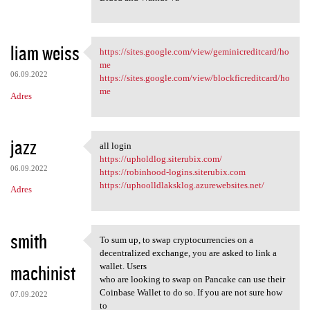
liam weiss
https://sites.google.com/view/geminicreditcard/ho
https://sites.google.com/view
me
06.09.2022
https://sites.google.com/view/blockficreditcard/ho
me
Adres
jazz
all login
all login
https://upholdlog.siterubix.com/
06.09.2022
https://robinhood-logins.siterubix.com
https://uphoolldlaksklog.azurewebsites.net/
Adres
smith
To sum up, to swap cryptocurrencies on a
To sum up, to swap
decentralized exchange, you are asked to link a
machinist
wallet. Users
who are looking to swap on Pancake can use their
Coinbase Wallet to do so. If you are not sure how
07.09.2022
to