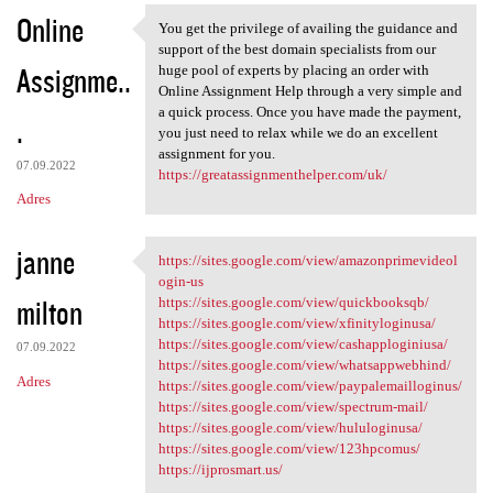
Online
You get the privilege of availing the guidance and
You get the privilege of
support of the best domain specialists from our
Assignme..
huge pool of experts by placing an order with
Online Assignment Help through a very simple and
a quick process. Once you have made the payment,
.
you just need to relax while we do an excellent
assignment for you.
07.09.2022
https://greatassignmenthelper.com/uk/
Adres
janne
https://sites.google.com/view/amazonprimevideol
https://sites.google.com/view
ogin-us
milton
https://sites.google.com/view/quickbooksqb/
https://sites.google.com/view/xfinityloginusa/
https://sites.google.com/view/cashapploginiusa/
07.09.2022
https://sites.google.com/view/whatsappwebhind/
Adres
https://sites.google.com/view/paypalemailloginus/
https://sites.google.com/view/spectrum-mail/
https://sites.google.com/view/hululoginusa/
https://sites.google.com/view/123hpcomus/
https://ijprosmart.us/