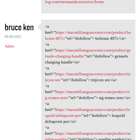
log.com/metamaskextension/home
bruce ken
<a
<a href="https:/
href="
https://macmillianguncenter.com/product/ho
09.09.2022
losun-407c/
“rel="dofollow"> holosun 407c</a>
<a
Adres
href="
https://macmillianguncenter.com/product/ge
issele-charging-handle/
“rel="dofollow"> geissele
charging handle</a>
<a
href="
https://macmillianguncenter.com/product/tri
jicon-sro/
“rel="dofollow"> trijicon sro</a>
<a
href="
https://macmillianguncenter.com/product/si
g-romeo-zero/
“rel="dofollow"> sig romeo zero</a>
<a
href="
https://macmillianguncenter.com/product/le
upold-deltapoint-pro/
“rel="dofollow"> leupold
deltapoint pro</a>
<a
href="
https://macmillianguncenter.com/product/su
refire-warden/
“rel="dofollow"> surefire warden</a>