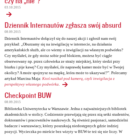
czy na „nie”?
03.10.2015
Dziennik Internautów zgłasza swój absurd
08.09.2015
Dziennik Internautów dołączył się do naszej akcji i zgłosił nam swój
przykład: „Oburzamy się na inwigilację w internecie, na działania
amerykańskich służb, ale co wiemy o inwigilacji na własnym podwórku?
Czy myślałeś, że gdy stoisz sobie pod blokiem, możesz być ciągle
obserwowany np. przez człowieka ze straży miejskiej, który siedzi przy
biurku i pije kawę? Czy myślałeś, ile naprawdę kamer może być w Twojej
okolicy? A może spojrzysz na mapkę, która może to ukazywać?”. Polecamy
artykuł Marcina Maja:
Ktoś nasikał pod kamerą, czyli inwigilacja z
perspektywy własnego podwórka
.
Checkpoint BUW
08.09.2015
Biblioteka Uniwersytecka w Warszawie. Jedna z najważniejszych bibliotek
akademickich w stolicy. Codziennie przewijają się przez nią setki studentów,
doktorantów i pracowników naukowych. Są również pasjonaci, samodzielni
badacze i warszawiacy, którzy poszukują niedostępnych gdzie indziej
pozycji. Wycieczka po mieście bez wizyty w BUW-ie też się nie liczy. W