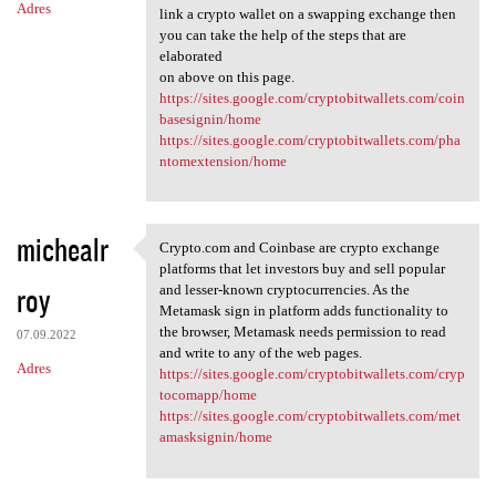
Adres
link a crypto wallet on a swapping exchange then
you can take the help of the steps that are
elaborated
on above on this page.
https://sites.google.com/cryptobitwallets.com/coin
basesignin/home
https://sites.google.com/cryptobitwallets.com/pha
ntomextension/home
michealr
Crypto.com and Coinbase are crypto exchange
Crypto.com and Coinbase are
platforms that let investors buy and sell popular
roy
and lesser-known cryptocurrencies. As the
Metamask sign in platform adds functionality to
the browser, Metamask needs permission to read
07.09.2022
and write to any of the web pages.
Adres
https://sites.google.com/cryptobitwallets.com/cryp
tocomapp/home
https://sites.google.com/cryptobitwallets.com/met
amasksignin/home