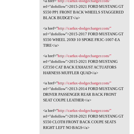
<a href="
http://carfax-dodgecharger.com/"
rel="dofollow">2015-2021 FORD MUSTANG GT
S550 PP1 FRONT BACK WHEELS STAGGERED
BLACK BUDGET</a>
<a href="
http://carfax-dodgecharger.com/"
rel="dofollow">2015-2017 FORD MUSTANG GT
S550 WHEEL 20X9 10 SPOKE FR3C-1007-EA
TIRE</a>
<a href="
http://carfax-dodgecharger.com/"
rel="dofollow">2015-2021 FORD MUSTANG
GT350 CAT BACK EXHAUST ACTUATORS
HARNESS MUFFLER QUAD</a>
<a href="
http://carfax-dodgecharger.com/"
rel="dofollow">2013-2014 FORD MUSTANG GT
DRIVER PASSENGER REAR BACK FRONT
SEAT COUPE LEATHER</a>
<a href="
http://carfax-dodgecharger.com/"
rel="dofollow">2018-2021 FORD MUSTANG GT
S550 CLOTH FRONT BACK COUPE SEATS
RIGHT LEFT NO BAGS</a>