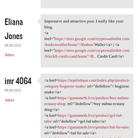
Eliana
Impressive and attractive post. I really like your
Impressive and attractive
blog.
Jones
<a
href="
https://sites.google.com/cryptowalletbit.com
/krakenwallet/home">Kraken
Wallet</a> | <a
08.09.2022
href="
https://sites.google.com/cryptowalletbit.com
Adres
/blockfi-credit-card/home">B...
Credit Card</a>
imr 4064
<a href=
https://reptilebase.com/index.php/product-
<a href=https://reptilebase
category/hognose-snake/
rel="dofollow"> hognose
08.09.2022
snake</a>
<a href=
https://gamameth.live/product/buy-mdma-
Adres
ecstasy-drug/
rel="dofollow">buy mdma ecstasy
drug</a>
<a href=
https://gamameth.live/product/gel-lsd-
tabs/
rel="dofollow">gel lsd tabs</a>
<a href=
https://gamameth.live/product/lsd-for-sale/
rel="dofollow">lsd for sale</a>