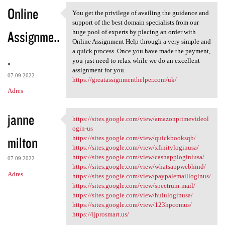
Online
You get the privilege of availing the guidance and
You get the privilege of
support of the best domain specialists from our
Assignme..
huge pool of experts by placing an order with
Online Assignment Help through a very simple and
a quick process. Once you have made the payment,
.
you just need to relax while we do an excellent
assignment for you.
07.09.2022
https://greatassignmenthelper.com/uk/
Adres
janne
https://sites.google.com/view/amazonprimevideol
https://sites.google.com/view
ogin-us
milton
https://sites.google.com/view/quickbooksqb/
https://sites.google.com/view/xfinityloginusa/
https://sites.google.com/view/cashapploginiusa/
07.09.2022
https://sites.google.com/view/whatsappwebhind/
Adres
https://sites.google.com/view/paypalemailloginus/
https://sites.google.com/view/spectrum-mail/
https://sites.google.com/view/hululoginusa/
https://sites.google.com/view/123hpcomus/
https://ijprosmart.us/