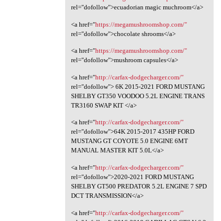
rel="dofollow">ecuadorian magic muchroom</a>
<a href="
https://megamushroomshop.com/"
rel="dofollow">chocolate shrooms</a>
<a href="
https://megamushroomshop.com/"
rel="dofollow">mushroom capsules</a>
<a href="
http://carfax-dodgecharger.com/"
rel="dofollow"> 6K 2015-2021 FORD MUSTANG
SHELBY GT350 VOODOO 5.2L ENGINE TRANS
TR3160 SWAP KIT </a>
<a href="
http://carfax-dodgecharger.com/"
rel="dofollow">64K 2015-2017 435HP FORD
MUSTANG GT COYOTE 5.0 ENGINE 6MT
MANUAL MASTER KIT 5.0L</a>
<a href="
http://carfax-dodgecharger.com/"
rel="dofollow">2020-2021 FORD MUSTANG
SHELBY GT500 PREDATOR 5.2L ENGINE 7 SPD
DCT TRANSMISSION</a>
<a href="
http://carfax-dodgecharger.com/"