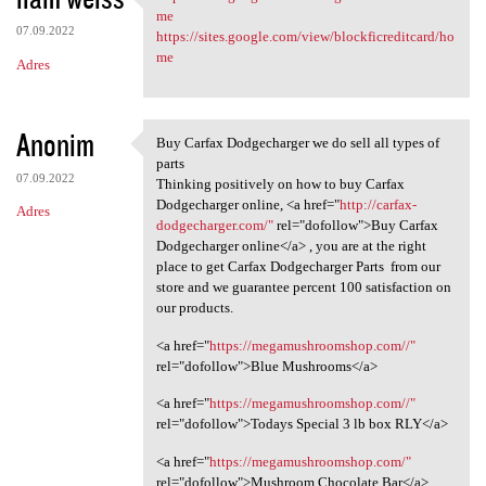
https://sites.google.com/view
me
07.09.2022
https://sites.google.com/view/blockficreditcard/ho
me
Adres
Anonim
Buy Carfax Dodgecharger we do sell all types of
Buy Carfax Dodgecharger we
parts
07.09.2022
Thinking positively on how to buy Carfax
Dodgecharger online, <a href="
http://carfax-
Adres
dodgecharger.com/"
rel="dofollow">Buy Carfax
Dodgecharger online</a> , you are at the right
place to get Carfax Dodgecharger Parts from our
store and we guarantee percent 100 satisfaction on
our products.
<a href="
https://megamushroomshop.com//"
rel="dofollow">Blue Mushrooms</a>
<a href="
https://megamushroomshop.com//"
rel="dofollow">Todays Special 3 lb box RLY</a>
<a href="
https://megamushroomshop.com/"
rel="dofollow">Mushroom Chocolate Bar</a>