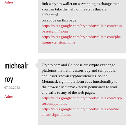
Adres
link a crypto wallet on a swapping exchange then
you can take the help of the steps that are
elaborated
on above on this page.
https://sites.google.com/cryptobitwallets.com/coin
basesignin/home
https://sites.google.com/cryptobitwallets.com/pha
ntomextension/home
michealr
Crypto.com and Coinbase are crypto exchange
Crypto.com and Coinbase are
platforms that let investors buy and sell popular
roy
and lesser-known cryptocurrencies. As the
Metamask sign in platform adds functionality to
the browser, Metamask needs permission to read
07.09.2022
and write to any of the web pages.
Adres
https://sites.google.com/cryptobitwallets.com/cryp
tocomapp/home
https://sites.google.com/cryptobitwallets.com/met
amasksignin/home