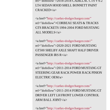
rel="dofollow">2016-2018 CADILLAC CTS V 6.2
LT4 SEDAN HOOD SHELL BONNETT PAINT
CRACKED</a>
<a href="
http://carfax-dodgecharger.com/"
rel="dofollow">CORBEAU SEATS & TRACKS
GTS BRACKETS 1994-2004 FORD MUSTANG
ALL MODELS</a>
<a href="
http://carfax-dodgecharger.com//"
rel="dofollow">2020-2021 FORD MUSTANG
GT500 SHELBY AXLE SHAFT HALF DRIVER
PASSENGER IRS R</a>
<a href="
http://carfax-dodgecharger.com/"
rel="dofollow">2011-2014 FORD MUSTANG GT
STEERING GEAR RACK POWER RACK PINION
ELECTRIC OEM/a>
<a href="
http://carfax-dodgecharger.com/"
rel="dofollow">2011-2014 FORD MUSTANG GT
DRIVER LEFT LH FRONT LOWER CONTROL
ARM BALL JOINT</a>
<a href="
http://carfax-dodgecharger.com/"