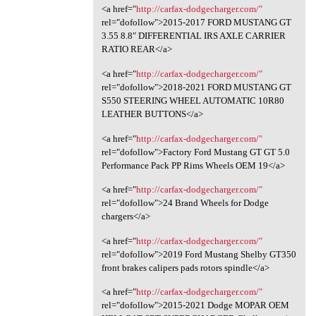
<a href="
http://carfax-dodgecharger.com/"
rel="dofollow">2015-2017 FORD MUSTANG GT
3.55 8.8″ DIFFERENTIAL IRS AXLE CARRIER
RATIO REAR</a>
<a href="
http://carfax-dodgecharger.com/"
rel="dofollow">2018-2021 FORD MUSTANG GT
S550 STEERING WHEEL AUTOMATIC 10R80
LEATHER BUTTONS</a>
<a href="
http://carfax-dodgecharger.com/"
rel="dofollow">Factory Ford Mustang GT GT 5.0
Performance Pack PP Rims Wheels OEM 19</a>
<a href="
http://carfax-dodgecharger.com/"
rel="dofollow">24 Brand Wheels for Dodge
chargers</a>
<a href="
http://carfax-dodgecharger.com/"
rel="dofollow">2019 Ford Mustang Shelby GT350
front brakes calipers pads rotors spindle</a>
<a href="
http://carfax-dodgecharger.com/"
rel="dofollow">2015-2021 Dodge MOPAR OEM