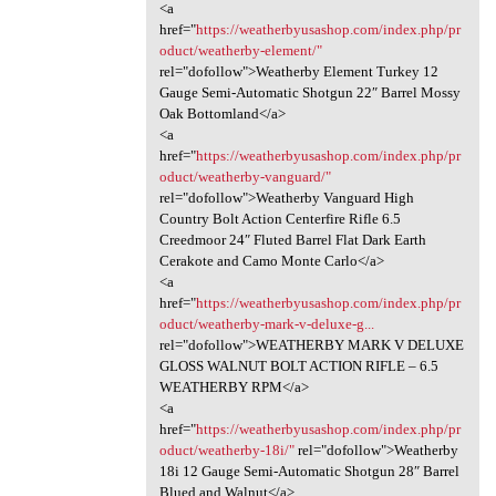
<a
href="
https://weatherbyusashop.com/index.php/pr
oduct/weatherby-element/"
rel="dofollow">Weatherby Element Turkey 12
Gauge Semi-Automatic Shotgun 22″ Barrel Mossy
Oak Bottomland</a>
<a
href="
https://weatherbyusashop.com/index.php/pr
oduct/weatherby-vanguard/"
rel="dofollow">Weatherby Vanguard High
Country Bolt Action Centerfire Rifle 6.5
Creedmoor 24″ Fluted Barrel Flat Dark Earth
Cerakote and Camo Monte Carlo</a>
<a
href="
https://weatherbyusashop.com/index.php/pr
oduct/weatherby-mark-v-deluxe-g...
rel="dofollow">WEATHERBY MARK V DELUXE
GLOSS WALNUT BOLT ACTION RIFLE – 6.5
WEATHERBY RPM</a>
<a
href="
https://weatherbyusashop.com/index.php/pr
oduct/weatherby-18i/"
rel="dofollow">Weatherby
18i 12 Gauge Semi-Automatic Shotgun 28″ Barrel
Blued and Walnut</a>