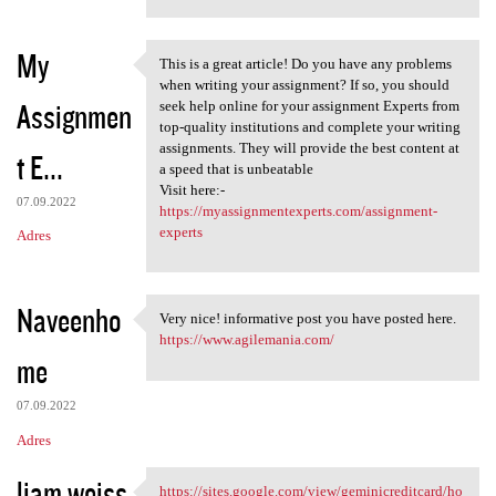
My
This is a great article! Do you have any problems
This is a great article! Do
when writing your assignment? If so, you should
Assignmen
seek help online for your assignment Experts from
top-quality institutions and complete your writing
assignments. They will provide the best content at
t E...
a speed that is unbeatable
Visit here:-
07.09.2022
https://myassignmentexperts.com/assignment-
experts
Adres
Naveenho
Very nice! informative post you have posted here.
Very nice! informative post
https://www.agilemania.com/
me
07.09.2022
Adres
liam weiss
https://sites.google.com/view/geminicreditcard/ho