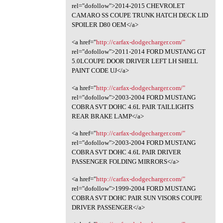
rel="dofollow">2014-2015 CHEVROLET
CAMARO SS COUPE TRUNK HATCH DECK LID
SPOILER D80 OEM</a>
<a href="
http://carfax-dodgecharger.com/"
rel="dofollow">2011-2014 FORD MUSTANG GT
5.0LCOUPE DOOR DRIVER LEFT LH SHELL
PAINT CODE UJ</a>
<a href="
http://carfax-dodgecharger.com/"
rel="dofollow">2003-2004 FORD MUSTANG
COBRA SVT DOHC 4.6L PAIR TAILLIGHTS
REAR BRAKE LAMP</a>
<a href="
http://carfax-dodgecharger.com/"
rel="dofollow">2003-2004 FORD MUSTANG
COBRA SVT DOHC 4.6L PAIR DRIVER
PASSENGER FOLDING MIRRORS</a>
<a href="
http://carfax-dodgecharger.com/"
rel="dofollow">1999-2004 FORD MUSTANG
COBRA SVT DOHC PAIR SUN VISORS COUPE
DRIVER PASSENGER</a>