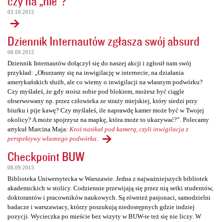
czy na „nie”?
03.10.2015
Dziennik Internautów zgłasza swój absurd
08.09.2015
Dziennik Internautów dołączył się do naszej akcji i zgłosił nam swój
przykład: „Oburzamy się na inwigilację w internecie, na działania
amerykańskich służb, ale co wiemy o inwigilacji na własnym podwórku?
Czy myślałeś, że gdy stoisz sobie pod blokiem, możesz być ciągle
obserwowany np. przez człowieka ze straży miejskiej, który siedzi przy
biurku i pije kawę? Czy myślałeś, ile naprawdę kamer może być w Twojej
okolicy? A może spojrzysz na mapkę, która może to ukazywać?”. Polecamy
artykuł Marcina Maja:
Ktoś nasikał pod kamerą, czyli inwigilacja z
perspektywy własnego podwórka
.
Checkpoint BUW
08.09.2015
Biblioteka Uniwersytecka w Warszawie. Jedna z najważniejszych bibliotek
akademickich w stolicy. Codziennie przewijają się przez nią setki studentów,
doktorantów i pracowników naukowych. Są również pasjonaci, samodzielni
badacze i warszawiacy, którzy poszukują niedostępnych gdzie indziej
pozycji. Wycieczka po mieście bez wizyty w BUW-ie też się nie liczy. W