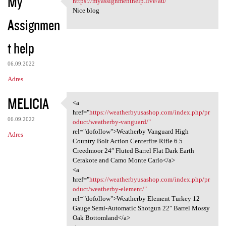
My
https://myassignmenthelp.live/au/
https://myassignmenthelp.live
o
Nice blog
Assignmen
m
e
t help
n
t
06.09.2022
a
Adres
r
MELICIA
<a
z
<a href="https:/
href="
https://weatherbyusashop.com/index.php/pr
e
06.09.2022
oduct/weatherby-vanguard/"
rel="dofollow">Weatherby Vanguard High
Adres
Country Bolt Action Centerfire Rifle 6.5
Creedmoor 24″ Fluted Barrel Flat Dark Earth
Cerakote and Camo Monte Carlo</a>
<a
href="
https://weatherbyusashop.com/index.php/pr
oduct/weatherby-element/"
rel="dofollow">Weatherby Element Turkey 12
Gauge Semi-Automatic Shotgun 22″ Barrel Mossy
Oak Bottomland</a>