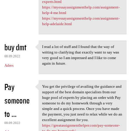
experts.html
https://myessayassignmenthelp.com/assignment-
help-4-me.html
https://myessayassignmenthelp.com/assignment-
help-adelaide.html
buy dmt
I read a lot of stuff and I found that the way of
I read a lot of stuff and I
writing to clarifying that exactly want to say was
08.09.2022
very good so I am impressed and I like to come
again in future.
Adres
Pay
You get the privilege of availing the guidance and
You get the privilege of
support of the best domain specialists from our
someone
huge pool of experts by placing an order with Pay
someone to do my homework through a very
simple and a quick process. Once you have made
to ...
the payment, you just need to relax while we do an
excellent assignment for you.
08.09.2022
https://greatassignmenthelper.com/pay-someone-
to-do-my-homework/