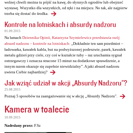
wolnej chwili można tu pójść na kawę, do słynnych ogrodów lub obejrzeć
wystawę. Wszystko dla wszystkich, od ręki i na miejscu. No tak, ale najpierw
trzeba się dostać do środka.
Kontrole na lotniskach i absurdy nadzoru
01.09.2015
Na łamach
Dziennika Opinii, Katarzyna Szymielewicz przedstawia swój
absurd nadzoru – kontrole na lotniskach
: „Dokładnie ten sam przedmiot –
ładowarka, kawałek kabla, but na podwyższonej podeszwie, pasek, kawałek
metalu gdzieś przy ciele, czy coś w kształcie tuby – raz uruchamia sygnał
ostrzegawczy i oznacza stracone 15 minut na dodatkowe sprawdzenie, a
innym razem okazuje się zupełnie niewidzialny”. A jaki absurd nadzoru
uwiera Ciebie najbardziej?
Jak wziąć udział w akcji „Absurdy Nadzoru"?
25.08.2015
Poznaj 5 sposobów na zaangażowanie się w akcję „Absurdy Nadzoru".
Kamera w toalecie
10.09.2015
Nadesłany przez:
F.Sz