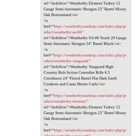
rel="dofollow">Weatherby Element Turkey 12
Gauge Semi-Automatic Shotgun 22″ Barrel Mossy
Oak Bottomland</a>
<a
href="
https://weatherbyusashop.com/index.php/pr
oduct/weatherby-sa-08/"
rel="dofollow">Weatherby SA-08 Youth 20 Gauge
Semi-Automatic Shotgun 24″ Barrel Black</a>
<a
href="
https://weatherbyusashop.com/index.php/pr
oduct/weatherby-vanguard/"
rel="dofollow">Weatherby Vanguard High
Country Bolt Action Centerfire Rifle 6.5
Creedmoor 24″ Fluted Barrel Flat Dark Earth
Cerakote and Camo Monte Carlo</a>
<a
href="
https://weatherbyusashop.com/index.php/pr
oduct/weatherby-element/"
rel="dofollow">Weatherby Element Turkey 12
Gauge Semi-Automatic Shotgun 22″ Barrel Mossy
Oak Bottomland</a>
<a
href="
https://weatherbyusashop.com/index.php/pr
oduct/weatherby-vanguard/"