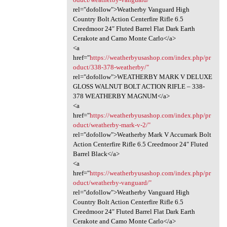
rel="dofollow">Weatherby Vanguard High
Country Bolt Action Centerfire Rifle 6.5
Creedmoor 24″ Fluted Barrel Flat Dark Earth
Cerakote and Camo Monte Carlo</a>
<a
href="
https://weatherbyusashop.com/index.php/pr
oduct/338-378-weatherby/"
rel="dofollow">WEATHERBY MARK V DELUXE
GLOSS WALNUT BOLT ACTION RIFLE – 338-
378 WEATHERBY MAGNUM</a>
<a
href="
https://weatherbyusashop.com/index.php/pr
oduct/weatherby-mark-v-2/"
rel="dofollow">Weatherby Mark V Accumark Bolt
Action Centerfire Rifle 6.5 Creedmoor 24″ Fluted
Barrel Black</a>
<a
href="
https://weatherbyusashop.com/index.php/pr
oduct/weatherby-vanguard/"
rel="dofollow">Weatherby Vanguard High
Country Bolt Action Centerfire Rifle 6.5
Creedmoor 24″ Fluted Barrel Flat Dark Earth
Cerakote and Camo Monte Carlo</a>