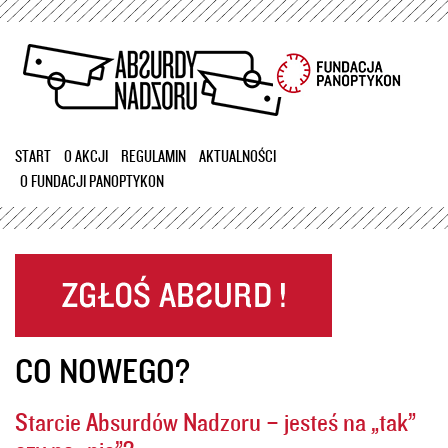
Przejdź
do
treści
START
O AKCJI
REGULAMIN
AKTUALNOŚCI
O FUNDACJI PANOPTYKON
CO NOWEGO?
Starcie Absurdów Nadzoru – jesteś na „tak”