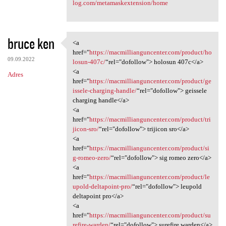
log.com/metamaskextension/home
bruce ken
<a
<a href="https:/
href="
https://macmillianguncenter.com/product/ho
09.09.2022
losun-407c/
“rel="dofollow"> holosun 407c</a>
<a
Adres
href="
https://macmillianguncenter.com/product/ge
issele-charging-handle/
“rel="dofollow"> geissele
charging handle</a>
<a
href="
https://macmillianguncenter.com/product/tri
jicon-sro/
“rel="dofollow"> trijicon sro</a>
<a
href="
https://macmillianguncenter.com/product/si
g-romeo-zero/
“rel="dofollow"> sig romeo zero</a>
<a
href="
https://macmillianguncenter.com/product/le
upold-deltapoint-pro/
“rel="dofollow"> leupold
deltapoint pro</a>
<a
href="
https://macmillianguncenter.com/product/su
refire-warden/
“rel="dofollow"> surefire warden</a>