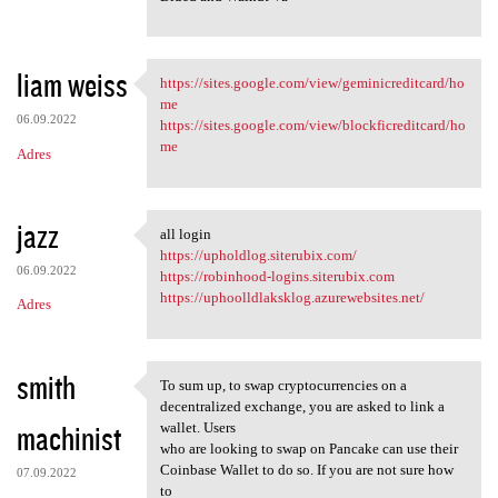
liam weiss
https://sites.google.com/view/geminicreditcard/ho
https://sites.google.com/view
me
06.09.2022
https://sites.google.com/view/blockficreditcard/ho
me
Adres
jazz
all login
all login
https://upholdlog.siterubix.com/
06.09.2022
https://robinhood-logins.siterubix.com
https://uphoolldlaksklog.azurewebsites.net/
Adres
smith
To sum up, to swap cryptocurrencies on a
To sum up, to swap
decentralized exchange, you are asked to link a
machinist
wallet. Users
who are looking to swap on Pancake can use their
Coinbase Wallet to do so. If you are not sure how
07.09.2022
to