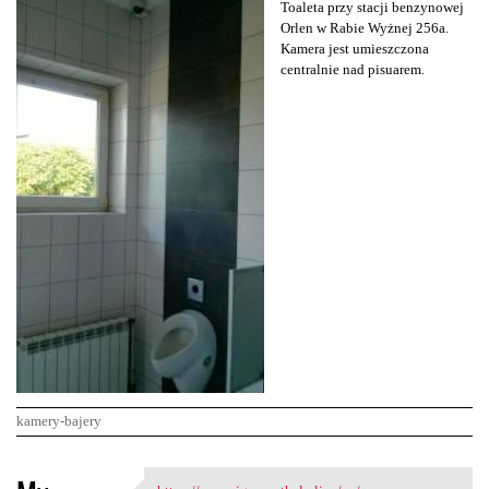
Toaleta przy stacji benzynowej
Orlen w Rabie Wyżnej 256a.
Kamera jest umieszczona
centralnie nad pisuarem.
kamery-bajery
K