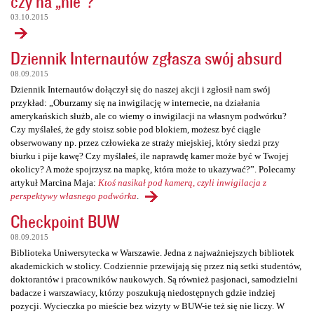
czy na „nie”?
03.10.2015
Dziennik Internautów zgłasza swój absurd
08.09.2015
Dziennik Internautów dołączył się do naszej akcji i zgłosił nam swój
przykład: „Oburzamy się na inwigilację w internecie, na działania
amerykańskich służb, ale co wiemy o inwigilacji na własnym podwórku?
Czy myślałeś, że gdy stoisz sobie pod blokiem, możesz być ciągle
obserwowany np. przez człowieka ze straży miejskiej, który siedzi przy
biurku i pije kawę? Czy myślałeś, ile naprawdę kamer może być w Twojej
okolicy? A może spojrzysz na mapkę, która może to ukazywać?”. Polecamy
artykuł Marcina Maja:
Ktoś nasikał pod kamerą, czyli inwigilacja z
perspektywy własnego podwórka
.
Checkpoint BUW
08.09.2015
Biblioteka Uniwersytecka w Warszawie. Jedna z najważniejszych bibliotek
akademickich w stolicy. Codziennie przewijają się przez nią setki studentów,
doktorantów i pracowników naukowych. Są również pasjonaci, samodzielni
badacze i warszawiacy, którzy poszukują niedostępnych gdzie indziej
pozycji. Wycieczka po mieście bez wizyty w BUW-ie też się nie liczy. W