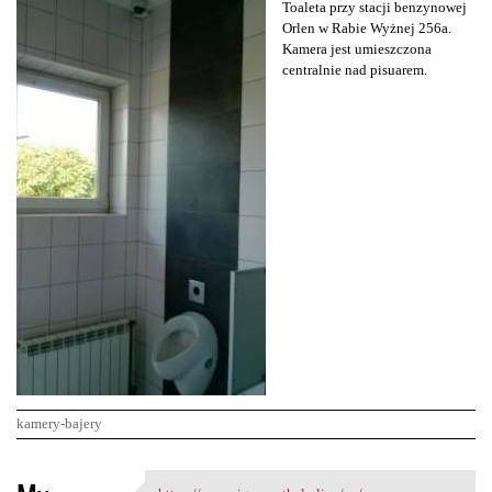
Toaleta przy stacji benzynowej
Orlen w Rabie Wyżnej 256a.
Kamera jest umieszczona
centralnie nad pisuarem.
kamery-bajery
K