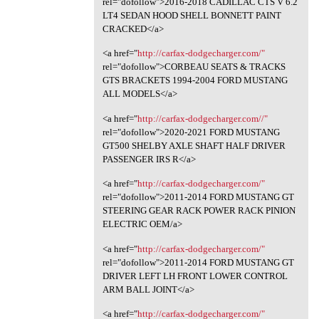
rel="dofollow">2016-2018 CADILLAC CTS V 6.2
LT4 SEDAN HOOD SHELL BONNETT PAINT
CRACKED</a>
<a href="
http://carfax-dodgecharger.com/"
rel="dofollow">CORBEAU SEATS & TRACKS
GTS BRACKETS 1994-2004 FORD MUSTANG
ALL MODELS</a>
<a href="
http://carfax-dodgecharger.com//"
rel="dofollow">2020-2021 FORD MUSTANG
GT500 SHELBY AXLE SHAFT HALF DRIVER
PASSENGER IRS R</a>
<a href="
http://carfax-dodgecharger.com/"
rel="dofollow">2011-2014 FORD MUSTANG GT
STEERING GEAR RACK POWER RACK PINION
ELECTRIC OEM/a>
<a href="
http://carfax-dodgecharger.com/"
rel="dofollow">2011-2014 FORD MUSTANG GT
DRIVER LEFT LH FRONT LOWER CONTROL
ARM BALL JOINT</a>
<a href="
http://carfax-dodgecharger.com/"