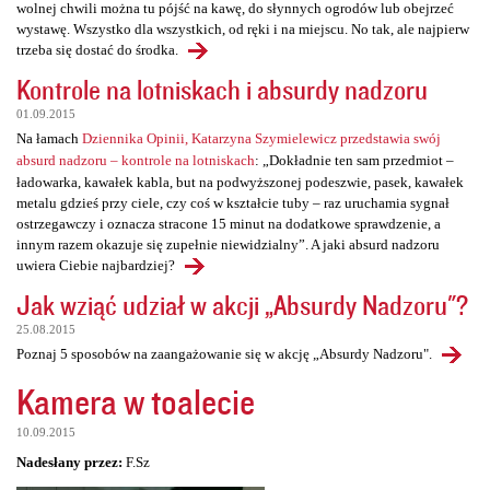
wolnej chwili można tu pójść na kawę, do słynnych ogrodów lub obejrzeć
wystawę. Wszystko dla wszystkich, od ręki i na miejscu. No tak, ale najpierw
trzeba się dostać do środka.
Kontrole na lotniskach i absurdy nadzoru
01.09.2015
Na łamach
Dziennika Opinii, Katarzyna Szymielewicz przedstawia swój
absurd nadzoru – kontrole na lotniskach
: „Dokładnie ten sam przedmiot –
ładowarka, kawałek kabla, but na podwyższonej podeszwie, pasek, kawałek
metalu gdzieś przy ciele, czy coś w kształcie tuby – raz uruchamia sygnał
ostrzegawczy i oznacza stracone 15 minut na dodatkowe sprawdzenie, a
innym razem okazuje się zupełnie niewidzialny”. A jaki absurd nadzoru
uwiera Ciebie najbardziej?
Jak wziąć udział w akcji „Absurdy Nadzoru"?
25.08.2015
Poznaj 5 sposobów na zaangażowanie się w akcję „Absurdy Nadzoru".
Kamera w toalecie
10.09.2015
Nadesłany przez:
F.Sz