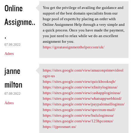
Online
You get the privilege of availing the guidance and
You get the privilege of
support of the best domain specialists from our
Assignme..
huge pool of experts by placing an order with
Online Assignment Help through a very simple and
a quick process. Once you have made the payment,
.
you just need to relax while we do an excellent
assignment for you.
07.09.2022
https://greatassignmenthelper.com/uk/
Adres
janne
https://sites.google.com/view/amazonprimevideol
https://sites.google.com/view
ogin-us
milton
https://sites.google.com/view/quickbooksqb/
https://sites.google.com/view/xfinityloginusa/
https://sites.google.com/view/cashapploginiusa/
07.09.2022
https://sites.google.com/view/whatsappwebhind/
Adres
https://sites.google.com/view/paypalemailloginus/
https://sites.google.com/view/spectrum-mail/
https://sites.google.com/view/hululoginusa/
https://sites.google.com/view/123hpcomus/
https://ijprosmart.us/