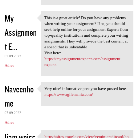
My
This is a great article! Do you have any problems
This is a great article! Do
when writing your assignment? If so, you should
Assignmen
seek help online for your assignment Experts from
top-quality institutions and complete your writing
assignments. They will provide the best content at
t E...
a speed that is unbeatable
Visit here:-
07.09.2022
https://myassignmentexperts.com/assignment-
experts
Adres
Naveenho
Very nice! informative post you have posted here.
Very nice! informative post
https://www.agilemania.com/
me
07.09.2022
Adres
liam weiss
https://sites.google.com/view/geminicreditcard/ho