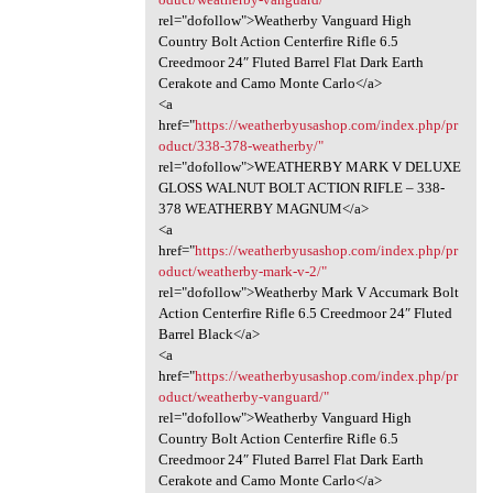
rel="dofollow">Weatherby Vanguard High
Country Bolt Action Centerfire Rifle 6.5
Creedmoor 24″ Fluted Barrel Flat Dark Earth
Cerakote and Camo Monte Carlo</a>
<a
href="
https://weatherbyusashop.com/index.php/pr
oduct/338-378-weatherby/"
rel="dofollow">WEATHERBY MARK V DELUXE
GLOSS WALNUT BOLT ACTION RIFLE – 338-
378 WEATHERBY MAGNUM</a>
<a
href="
https://weatherbyusashop.com/index.php/pr
oduct/weatherby-mark-v-2/"
rel="dofollow">Weatherby Mark V Accumark Bolt
Action Centerfire Rifle 6.5 Creedmoor 24″ Fluted
Barrel Black</a>
<a
href="
https://weatherbyusashop.com/index.php/pr
oduct/weatherby-vanguard/"
rel="dofollow">Weatherby Vanguard High
Country Bolt Action Centerfire Rifle 6.5
Creedmoor 24″ Fluted Barrel Flat Dark Earth
Cerakote and Camo Monte Carlo</a>