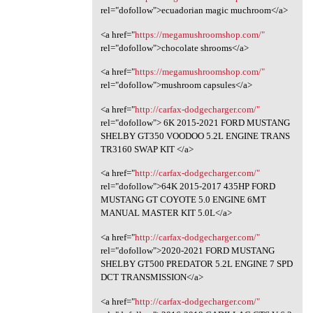
rel="dofollow">ecuadorian magic muchroom</a>
<a href="
https://megamushroomshop.com/"
rel="dofollow">chocolate shrooms</a>
<a href="
https://megamushroomshop.com/"
rel="dofollow">mushroom capsules</a>
<a href="
http://carfax-dodgecharger.com/"
rel="dofollow"> 6K 2015-2021 FORD MUSTANG
SHELBY GT350 VOODOO 5.2L ENGINE TRANS
TR3160 SWAP KIT </a>
<a href="
http://carfax-dodgecharger.com/"
rel="dofollow">64K 2015-2017 435HP FORD
MUSTANG GT COYOTE 5.0 ENGINE 6MT
MANUAL MASTER KIT 5.0L</a>
<a href="
http://carfax-dodgecharger.com/"
rel="dofollow">2020-2021 FORD MUSTANG
SHELBY GT500 PREDATOR 5.2L ENGINE 7 SPD
DCT TRANSMISSION</a>
<a href="
http://carfax-dodgecharger.com/"