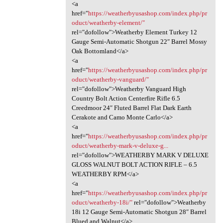
<a
href="
https://weatherbyusashop.com/index.php/pr
oduct/weatherby-element/"
rel="dofollow">Weatherby Element Turkey 12
Gauge Semi-Automatic Shotgun 22″ Barrel Mossy
Oak Bottomland</a>
<a
href="
https://weatherbyusashop.com/index.php/pr
oduct/weatherby-vanguard/"
rel="dofollow">Weatherby Vanguard High
Country Bolt Action Centerfire Rifle 6.5
Creedmoor 24″ Fluted Barrel Flat Dark Earth
Cerakote and Camo Monte Carlo</a>
<a
href="
https://weatherbyusashop.com/index.php/pr
oduct/weatherby-mark-v-deluxe-g...
rel="dofollow">WEATHERBY MARK V DELUXE
GLOSS WALNUT BOLT ACTION RIFLE – 6.5
WEATHERBY RPM</a>
<a
href="
https://weatherbyusashop.com/index.php/pr
oduct/weatherby-18i/"
rel="dofollow">Weatherby
18i 12 Gauge Semi-Automatic Shotgun 28″ Barrel
Blued and Walnut</a>