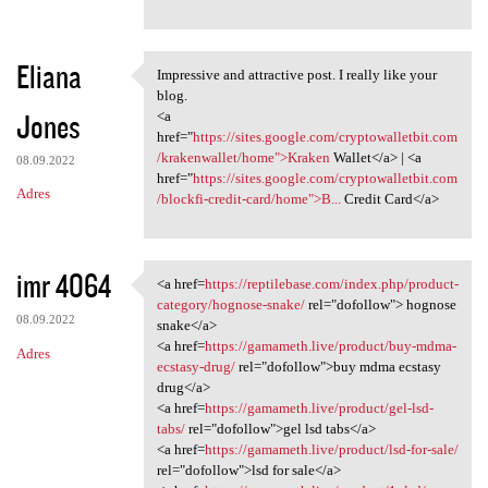
Eliana
Impressive and attractive post. I really like your
Impressive and attractive
blog.
Jones
<a
href="
https://sites.google.com/cryptowalletbit.com
/krakenwallet/home">Kraken
Wallet</a> | <a
08.09.2022
href="
https://sites.google.com/cryptowalletbit.com
Adres
/blockfi-credit-card/home">B...
Credit Card</a>
imr 4064
<a href=
https://reptilebase.com/index.php/product-
<a href=https://reptilebase
category/hognose-snake/
rel="dofollow"> hognose
08.09.2022
snake</a>
<a href=
https://gamameth.live/product/buy-mdma-
Adres
ecstasy-drug/
rel="dofollow">buy mdma ecstasy
drug</a>
<a href=
https://gamameth.live/product/gel-lsd-
tabs/
rel="dofollow">gel lsd tabs</a>
<a href=
https://gamameth.live/product/lsd-for-sale/
rel="dofollow">lsd for sale</a>