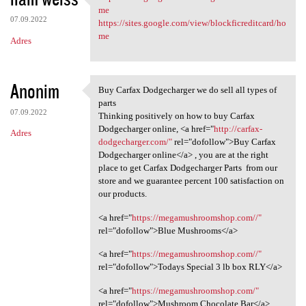
https://sites.google.com/view
me
07.09.2022
https://sites.google.com/view/blockficreditcard/ho
me
Adres
Anonim
Buy Carfax Dodgecharger we do sell all types of
Buy Carfax Dodgecharger we
parts
07.09.2022
Thinking positively on how to buy Carfax
Dodgecharger online, <a href="
http://carfax-
Adres
dodgecharger.com/"
rel="dofollow">Buy Carfax
Dodgecharger online</a> , you are at the right
place to get Carfax Dodgecharger Parts from our
store and we guarantee percent 100 satisfaction on
our products.
<a href="
https://megamushroomshop.com//"
rel="dofollow">Blue Mushrooms</a>
<a href="
https://megamushroomshop.com//"
rel="dofollow">Todays Special 3 lb box RLY</a>
<a href="
https://megamushroomshop.com/"
rel="dofollow">Mushroom Chocolate Bar</a>