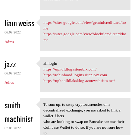
liam weiss
https://sites.google.com/view/geminicreditcard/ho
https://sites.google.com/view
me
06.09.2022
https://sites.google.com/view/blockficreditcard/ho
me
Adres
jazz
all login
all login
https://upholdlog.siterubix.com/
06.09.2022
https://robinhood-logins.siterubix.com
https://uphoolldlaksklog.azurewebsites.net/
Adres
smith
To sum up, to swap cryptocurrencies on a
To sum up, to swap
decentralized exchange, you are asked to link a
machinist
wallet. Users
who are looking to swap on Pancake can use their
Coinbase Wallet to do so. If you are not sure how
07.09.2022
to