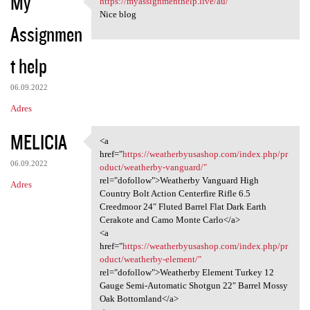
My
https://myassignmenthelp.live/au/
https://myassignmenthelp.live
o
Nice blog
Assignmen
m
e
t help
n
t
06.09.2022
a
Adres
r
MELICIA
<a
z
<a href="https:/
href="
https://weatherbyusashop.com/index.php/pr
e
06.09.2022
oduct/weatherby-vanguard/"
rel="dofollow">Weatherby Vanguard High
Adres
Country Bolt Action Centerfire Rifle 6.5
Creedmoor 24″ Fluted Barrel Flat Dark Earth
Cerakote and Camo Monte Carlo</a>
<a
href="
https://weatherbyusashop.com/index.php/pr
oduct/weatherby-element/"
rel="dofollow">Weatherby Element Turkey 12
Gauge Semi-Automatic Shotgun 22″ Barrel Mossy
Oak Bottomland</a>