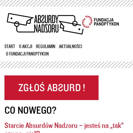
Przejdź
do
treści
START
O AKCJI
REGULAMIN
AKTUALNOŚCI
O FUNDACJI PANOPTYKON
CO NOWEGO?
Starcie Absurdów Nadzoru – jesteś na „tak”