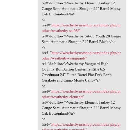
rel="dofollow">Weatherby Element Turkey 12
Gauge Semi-Automatic Shotgun 22″ Barrel Mossy
Oak Bottomland</a>
<a
href="
https://weatherbyusashop.com/index.php/pr
oduct/weatherby-sa-08/"
rel="dofollow">Weatherby SA-08 Youth 20 Gauge
Semi-Automatic Shotgun 24″ Barrel Black</a>
<a
href="
https://weatherbyusashop.com/index.php/pr
oduct/weatherby-vanguard/"
rel="dofollow">Weatherby Vanguard High
Country Bolt Action Centerfire Rifle 6.5
Creedmoor 24″ Fluted Barrel Flat Dark Earth
Cerakote and Camo Monte Carlo</a>
<a
href="
https://weatherbyusashop.com/index.php/pr
oduct/weatherby-element/"
rel="dofollow">Weatherby Element Turkey 12
Gauge Semi-Automatic Shotgun 22″ Barrel Mossy
Oak Bottomland</a>
<a
href="
https://weatherbyusashop.com/index.php/pr
oduct/weatherby-vanguard/"