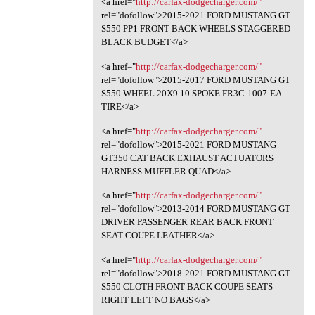
<a href="
http://carfax-dodgecharger.com/"
rel="dofollow">2015-2021 FORD MUSTANG GT
S550 PP1 FRONT BACK WHEELS STAGGERED
BLACK BUDGET</a>
<a href="
http://carfax-dodgecharger.com/"
rel="dofollow">2015-2017 FORD MUSTANG GT
S550 WHEEL 20X9 10 SPOKE FR3C-1007-EA
TIRE</a>
<a href="
http://carfax-dodgecharger.com/"
rel="dofollow">2015-2021 FORD MUSTANG
GT350 CAT BACK EXHAUST ACTUATORS
HARNESS MUFFLER QUAD</a>
<a href="
http://carfax-dodgecharger.com/"
rel="dofollow">2013-2014 FORD MUSTANG GT
DRIVER PASSENGER REAR BACK FRONT
SEAT COUPE LEATHER</a>
<a href="
http://carfax-dodgecharger.com/"
rel="dofollow">2018-2021 FORD MUSTANG GT
S550 CLOTH FRONT BACK COUPE SEATS
RIGHT LEFT NO BAGS</a>