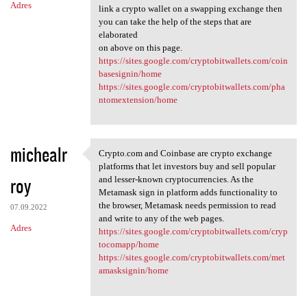
Adres
link a crypto wallet on a swapping exchange then
you can take the help of the steps that are
elaborated
on above on this page.
https://sites.google.com/cryptobitwallets.com/coin
basesignin/home
https://sites.google.com/cryptobitwallets.com/pha
ntomextension/home
michealr
Crypto.com and Coinbase are crypto exchange
Crypto.com and Coinbase are
platforms that let investors buy and sell popular
roy
and lesser-known cryptocurrencies. As the
Metamask sign in platform adds functionality to
the browser, Metamask needs permission to read
07.09.2022
and write to any of the web pages.
Adres
https://sites.google.com/cryptobitwallets.com/cryp
tocomapp/home
https://sites.google.com/cryptobitwallets.com/met
amasksignin/home