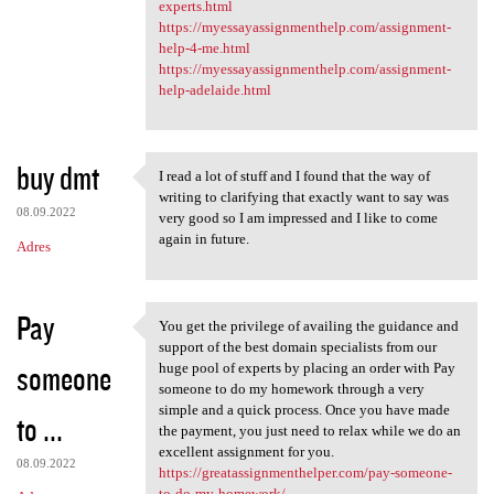
experts.html
https://myessayassignmenthelp.com/assignment-
help-4-me.html
https://myessayassignmenthelp.com/assignment-
help-adelaide.html
buy dmt
I read a lot of stuff and I found that the way of
I read a lot of stuff and I
writing to clarifying that exactly want to say was
08.09.2022
very good so I am impressed and I like to come
again in future.
Adres
Pay
You get the privilege of availing the guidance and
You get the privilege of
support of the best domain specialists from our
someone
huge pool of experts by placing an order with Pay
someone to do my homework through a very
simple and a quick process. Once you have made
to ...
the payment, you just need to relax while we do an
excellent assignment for you.
08.09.2022
https://greatassignmenthelper.com/pay-someone-
to-do-my-homework/