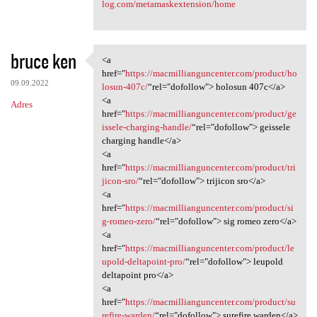
log.com/metamaskextension/home
bruce ken
<a
<a href="https:/
href="
https://macmillianguncenter.com/product/ho
09.09.2022
losun-407c/
“rel="dofollow"> holosun 407c</a>
<a
Adres
href="
https://macmillianguncenter.com/product/ge
issele-charging-handle/
“rel="dofollow"> geissele
charging handle</a>
<a
href="
https://macmillianguncenter.com/product/tri
jicon-sro/
“rel="dofollow"> trijicon sro</a>
<a
href="
https://macmillianguncenter.com/product/si
g-romeo-zero/
“rel="dofollow"> sig romeo zero</a>
<a
href="
https://macmillianguncenter.com/product/le
upold-deltapoint-pro/
“rel="dofollow"> leupold
deltapoint pro</a>
<a
href="
https://macmillianguncenter.com/product/su
refire-warden/
“rel="dofollow"> surefire warden</a>