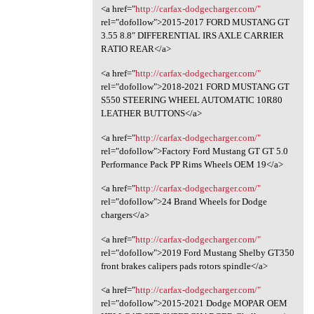
<a href="
http://carfax-dodgecharger.com/"
rel="dofollow">2015-2017 FORD MUSTANG GT
3.55 8.8″ DIFFERENTIAL IRS AXLE CARRIER
RATIO REAR</a>
<a href="
http://carfax-dodgecharger.com/"
rel="dofollow">2018-2021 FORD MUSTANG GT
S550 STEERING WHEEL AUTOMATIC 10R80
LEATHER BUTTONS</a>
<a href="
http://carfax-dodgecharger.com/"
rel="dofollow">Factory Ford Mustang GT GT 5.0
Performance Pack PP Rims Wheels OEM 19</a>
<a href="
http://carfax-dodgecharger.com/"
rel="dofollow">24 Brand Wheels for Dodge
chargers</a>
<a href="
http://carfax-dodgecharger.com/"
rel="dofollow">2019 Ford Mustang Shelby GT350
front brakes calipers pads rotors spindle</a>
<a href="
http://carfax-dodgecharger.com/"
rel="dofollow">2015-2021 Dodge MOPAR OEM