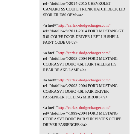
rel="dofollow">2014-2015 CHEVROLET
CAMARO SS COUPE TRUNK HATCH DECK LID
SPOILER D80 OEM</a>
<a href="
http://carfax-dodgecharger.com/"
rel="dofollow">2011-2014 FORD MUSTANG GT
5.0LCOUPE DOOR DRIVER LEFT LH SHELL
PAINT CODE UJ</a>
<a href="
http://carfax-dodgecharger.com/"
rel="dofollow">2003-2004 FORD MUSTANG
COBRA SVT DOHC 4.6L PAIR TAILLIGHTS
REAR BRAKE LAMP</a>
<a href="
http://carfax-dodgecharger.com/"
rel="dofollow">2003-2004 FORD MUSTANG
COBRA SVT DOHC 4.6L PAIR DRIVER
PASSENGER FOLDING MIRRORS</a>
<a href="
http://carfax-dodgecharger.com/"
rel="dofollow">1999-2004 FORD MUSTANG
COBRA SVT DOHC PAIR SUN VISORS COUPE
DRIVER PASSENGER</a>