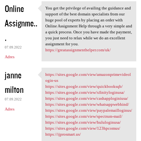
Online
You get the privilege of availing the guidance and
You get the privilege of
support of the best domain specialists from our
Assignme..
huge pool of experts by placing an order with
Online Assignment Help through a very simple and
a quick process. Once you have made the payment,
.
you just need to relax while we do an excellent
assignment for you.
07.09.2022
https://greatassignmenthelper.com/uk/
Adres
janne
https://sites.google.com/view/amazonprimevideol
https://sites.google.com/view
ogin-us
milton
https://sites.google.com/view/quickbooksqb/
https://sites.google.com/view/xfinityloginusa/
https://sites.google.com/view/cashapploginiusa/
07.09.2022
https://sites.google.com/view/whatsappwebhind/
Adres
https://sites.google.com/view/paypalemailloginus/
https://sites.google.com/view/spectrum-mail/
https://sites.google.com/view/hululoginusa/
https://sites.google.com/view/123hpcomus/
https://ijprosmart.us/