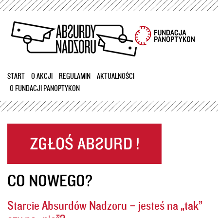
Przejdź
do
treści
START
O AKCJI
REGULAMIN
AKTUALNOŚCI
O FUNDACJI PANOPTYKON
CO NOWEGO?
Starcie Absurdów Nadzoru – jesteś na „tak”