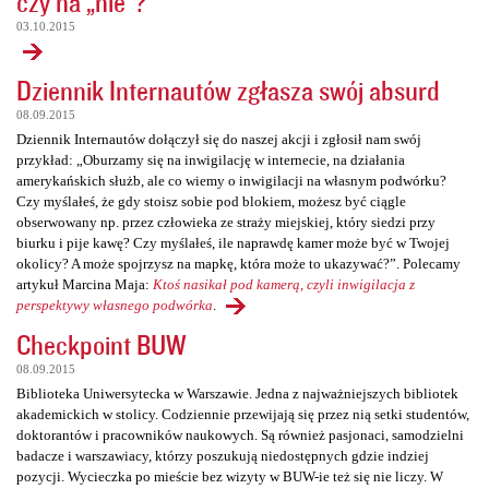
czy na „nie”?
03.10.2015
Dziennik Internautów zgłasza swój absurd
08.09.2015
Dziennik Internautów dołączył się do naszej akcji i zgłosił nam swój
przykład: „Oburzamy się na inwigilację w internecie, na działania
amerykańskich służb, ale co wiemy o inwigilacji na własnym podwórku?
Czy myślałeś, że gdy stoisz sobie pod blokiem, możesz być ciągle
obserwowany np. przez człowieka ze straży miejskiej, który siedzi przy
biurku i pije kawę? Czy myślałeś, ile naprawdę kamer może być w Twojej
okolicy? A może spojrzysz na mapkę, która może to ukazywać?”. Polecamy
artykuł Marcina Maja:
Ktoś nasikał pod kamerą, czyli inwigilacja z
perspektywy własnego podwórka
.
Checkpoint BUW
08.09.2015
Biblioteka Uniwersytecka w Warszawie. Jedna z najważniejszych bibliotek
akademickich w stolicy. Codziennie przewijają się przez nią setki studentów,
doktorantów i pracowników naukowych. Są również pasjonaci, samodzielni
badacze i warszawiacy, którzy poszukują niedostępnych gdzie indziej
pozycji. Wycieczka po mieście bez wizyty w BUW-ie też się nie liczy. W