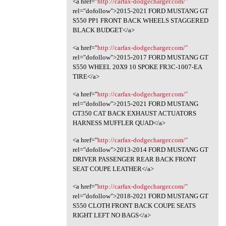
<a href="
http://carfax-dodgecharger.com/"
rel="dofollow">2015-2021 FORD MUSTANG GT
S550 PP1 FRONT BACK WHEELS STAGGERED
BLACK BUDGET</a>
<a href="
http://carfax-dodgecharger.com/"
rel="dofollow">2015-2017 FORD MUSTANG GT
S550 WHEEL 20X9 10 SPOKE FR3C-1007-EA
TIRE</a>
<a href="
http://carfax-dodgecharger.com/"
rel="dofollow">2015-2021 FORD MUSTANG
GT350 CAT BACK EXHAUST ACTUATORS
HARNESS MUFFLER QUAD</a>
<a href="
http://carfax-dodgecharger.com/"
rel="dofollow">2013-2014 FORD MUSTANG GT
DRIVER PASSENGER REAR BACK FRONT
SEAT COUPE LEATHER</a>
<a href="
http://carfax-dodgecharger.com/"
rel="dofollow">2018-2021 FORD MUSTANG GT
S550 CLOTH FRONT BACK COUPE SEATS
RIGHT LEFT NO BAGS</a>