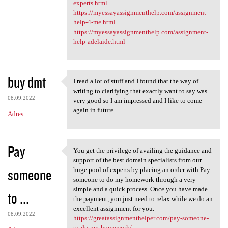
experts.html
https://myessayassignmenthelp.com/assignment-
help-4-me.html
https://myessayassignmenthelp.com/assignment-
help-adelaide.html
buy dmt
I read a lot of stuff and I found that the way of
I read a lot of stuff and I
writing to clarifying that exactly want to say was
08.09.2022
very good so I am impressed and I like to come
again in future.
Adres
Pay
You get the privilege of availing the guidance and
You get the privilege of
support of the best domain specialists from our
someone
huge pool of experts by placing an order with Pay
someone to do my homework through a very
simple and a quick process. Once you have made
to ...
the payment, you just need to relax while we do an
excellent assignment for you.
08.09.2022
https://greatassignmenthelper.com/pay-someone-
to-do-my-homework/