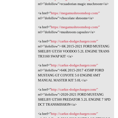
rel="dofollow">ecuadorian magic muchroom</a>
<a href="
https://megamushroomshop.com/"
rel="dofollow">chocolate shrooms</a>
<a href="
https://megamushroomshop.com/"
rel="dofollow">mushroom capsules</a>
<a href="
http://carfax-dodgecharger.com/"
rel="dofollow"> 6K 2015-2021 FORD MUSTANG
SHELBY GT350 VOODOO 5.2L ENGINE TRANS
TR3160 SWAP KIT </a>
<a href="
http://carfax-dodgecharger.com/"
rel="dofollow">64K 2015-2017 435HP FORD
MUSTANG GT COYOTE 5.0 ENGINE 6MT
MANUAL MASTER KIT 5.0L</a>
<a href="
http://carfax-dodgecharger.com/"
rel="dofollow">2020-2021 FORD MUSTANG
SHELBY GT500 PREDATOR 5.2L ENGINE 7 SPD
DCT TRANSMISSION</a>
<a href="
http://carfax-dodgecharger.com/"