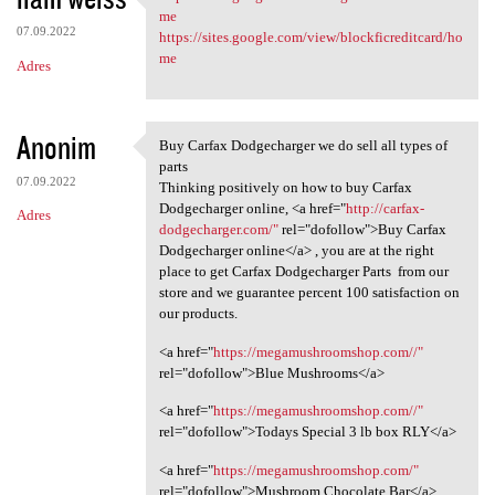
https://sites.google.com/view
me
07.09.2022
https://sites.google.com/view/blockficreditcard/ho
me
Adres
Anonim
Buy Carfax Dodgecharger we do sell all types of
Buy Carfax Dodgecharger we
parts
07.09.2022
Thinking positively on how to buy Carfax
Dodgecharger online, <a href="
http://carfax-
Adres
dodgecharger.com/"
rel="dofollow">Buy Carfax
Dodgecharger online</a> , you are at the right
place to get Carfax Dodgecharger Parts from our
store and we guarantee percent 100 satisfaction on
our products.
<a href="
https://megamushroomshop.com//"
rel="dofollow">Blue Mushrooms</a>
<a href="
https://megamushroomshop.com//"
rel="dofollow">Todays Special 3 lb box RLY</a>
<a href="
https://megamushroomshop.com/"
rel="dofollow">Mushroom Chocolate Bar</a>