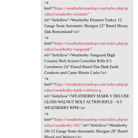
<a
href="
https://weatherbyusashop.com/index.php/pr
oduct/weatherby-element/"
rel="dofollow">Weatherby Element Turkey 12
Gauge Semi-Automatic Shotgun 22″ Barrel Mossy
Oak Bottomland</a>
<a
href="
https://weatherbyusashop.com/index.php/pr
oduct/weatherby-vanguard/"
rel="dofollow">Weatherby Vanguard High
Country Bolt Action Centerfire Rifle 6.5
Creedmoor 24″ Fluted Barrel Flat Dark Earth
Cerakote and Camo Monte Carlo</a>
<a
href="
https://weatherbyusashop.com/index.php/pr
oduct/weatherby-mark-v-deluxe-g...
rel="dofollow">WEATHERBY MARK V DELUXE
GLOSS WALNUT BOLT ACTION RIFLE – 6.5
WEATHERBY RPM</a>
<a
href="
https://weatherbyusashop.com/index.php/pr
oduct/weatherby-18i/"
rel="dofollow">Weatherby
18i 12 Gauge Semi-Automatic Shotgun 28″ Barrel
Blued and Walnut</a>