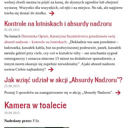
wolnej chwili można tu pójść na kawę, do słynnych ogrodów lub obejrzeć
wystawę. Wszystko dla wszystkich, od ręki i na miejscu. No tak, ale najpierw
trzeba się dostać do środka.
Kontrole na lotniskach i absurdy nadzoru
01.09.2015
Na łamach
Dziennika Opinii, Katarzyna Szymielewicz przedstawia swój
absurd nadzoru – kontrole na lotniskach
: „Dokładnie ten sam przedmiot –
ładowarka, kawałek kabla, but na podwyższonej podeszwie, pasek, kawałek
metalu gdzieś przy ciele, czy coś w kształcie tuby – raz uruchamia sygnał
ostrzegawczy i oznacza stracone 15 minut na dodatkowe sprawdzenie, a
innym razem okazuje się zupełnie niewidzialny”. A jaki absurd nadzoru
uwiera Ciebie najbardziej?
Jak wziąć udział w akcji „Absurdy Nadzoru"?
25.08.2015
Poznaj 5 sposobów na zaangażowanie się w akcję „Absurdy Nadzoru".
Kamera w toalecie
10.09.2015
Nadesłany przez:
F.Sz