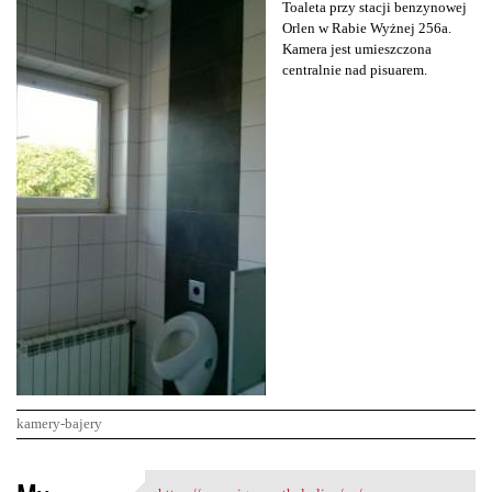
Toaleta przy stacji benzynowej
Orlen w Rabie Wyżnej 256a.
Kamera jest umieszczona
centralnie nad pisuarem.
kamery-bajery
K