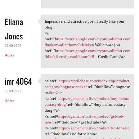
Eliana
Impressive and attractive post. I really like your
Impressive and attractive
blog.
Jones
<a
href="
https://sites.google.com/cryptowalletbit.com
/krakenwallet/home">Kraken
Wallet</a> | <a
08.09.2022
href="
https://sites.google.com/cryptowalletbit.com
Adres
/blockfi-credit-card/home">B...
Credit Card</a>
imr 4064
<a href=
https://reptilebase.com/index.php/product-
<a href=https://reptilebase
category/hognose-snake/
rel="dofollow"> hognose
08.09.2022
snake</a>
<a href=
https://gamameth.live/product/buy-mdma-
Adres
ecstasy-drug/
rel="dofollow">buy mdma ecstasy
drug</a>
<a href=
https://gamameth.live/product/gel-lsd-
tabs/
rel="dofollow">gel lsd tabs</a>
<a href=
https://gamameth.live/product/lsd-for-sale/
rel="dofollow">lsd for sale</a>