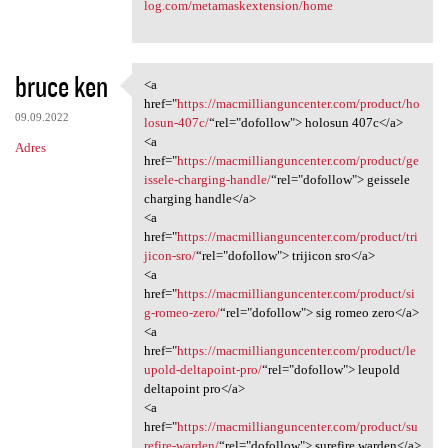
log.com/metamaskextension/home
bruce ken
<a
<a href="https:/
href="
https://macmillianguncenter.com/product/ho
09.09.2022
losun-407c/
“rel="dofollow"> holosun 407c</a>
<a
Adres
href="
https://macmillianguncenter.com/product/ge
issele-charging-handle/
“rel="dofollow"> geissele
charging handle</a>
<a
href="
https://macmillianguncenter.com/product/tri
jicon-sro/
“rel="dofollow"> trijicon sro</a>
<a
href="
https://macmillianguncenter.com/product/si
g-romeo-zero/
“rel="dofollow"> sig romeo zero</a>
<a
href="
https://macmillianguncenter.com/product/le
upold-deltapoint-pro/
“rel="dofollow"> leupold
deltapoint pro</a>
<a
href="
https://macmillianguncenter.com/product/su
refire-warden/
“rel="dofollow"> surefire warden</a>