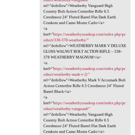
rel="dofollow">Weatherby Vanguard High
Country Bolt Action Centerfire Rifle 6.5
Creedmoor 24″ Fluted Barrel Flat Dark Earth
Cerakote and Camo Monte Carlo</a>
<a
href="
https://weatherbyusashop.com/index.php/pr
oduct/338-378-weatherby/"
rel="dofollow">WEATHERBY MARK V DELUXE
GLOSS WALNUT BOLT ACTION RIFLE – 338-
378 WEATHERBY MAGNUM</a>
<a
href="
https://weatherbyusashop.com/index.php/pr
oduct/weatherby-mark-v-2/"
rel="dofollow">Weatherby Mark V Accumark Bolt
Action Centerfire Rifle 6.5 Creedmoor 24″ Fluted
Barrel Black</a>
<a
href="
https://weatherbyusashop.com/index.php/pr
oduct/weatherby-vanguard/"
rel="dofollow">Weatherby Vanguard High
Country Bolt Action Centerfire Rifle 6.5
Creedmoor 24″ Fluted Barrel Flat Dark Earth
Cerakote and Camo Monte Carlo</a>