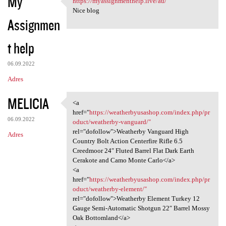
My
https://myassignmenthelp.live/au/
https://myassignmenthelp.live
o
Nice blog
Assignmen
m
e
t help
n
t
06.09.2022
a
Adres
r
MELICIA
<a
z
<a href="https:/
href="
https://weatherbyusashop.com/index.php/pr
e
06.09.2022
oduct/weatherby-vanguard/"
rel="dofollow">Weatherby Vanguard High
Adres
Country Bolt Action Centerfire Rifle 6.5
Creedmoor 24″ Fluted Barrel Flat Dark Earth
Cerakote and Camo Monte Carlo</a>
<a
href="
https://weatherbyusashop.com/index.php/pr
oduct/weatherby-element/"
rel="dofollow">Weatherby Element Turkey 12
Gauge Semi-Automatic Shotgun 22″ Barrel Mossy
Oak Bottomland</a>