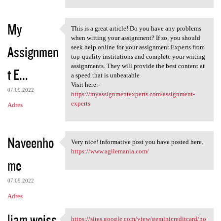
My
This is a great article! Do you have any problems
This is a great article! Do
when writing your assignment? If so, you should
Assignmen
seek help online for your assignment Experts from
top-quality institutions and complete your writing
assignments. They will provide the best content at
t E...
a speed that is unbeatable
Visit here:-
07.09.2022
https://myassignmentexperts.com/assignment-
experts
Adres
Naveenho
Very nice! informative post you have posted here.
Very nice! informative post
https://www.agilemania.com/
me
07.09.2022
Adres
liam weiss
https://sites.google.com/view/geminicreditcard/ho