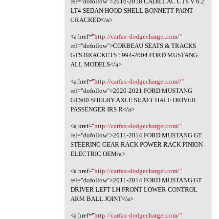
rel="dofollow">2016-2018 CADILLAC CTS V 6.2
LT4 SEDAN HOOD SHELL BONNETT PAINT
CRACKED</a>
<a href="
http://carfax-dodgecharger.com/"
rel="dofollow">CORBEAU SEATS & TRACKS
GTS BRACKETS 1994-2004 FORD MUSTANG
ALL MODELS</a>
<a href="
http://carfax-dodgecharger.com//"
rel="dofollow">2020-2021 FORD MUSTANG
GT500 SHELBY AXLE SHAFT HALF DRIVER
PASSENGER IRS R</a>
<a href="
http://carfax-dodgecharger.com/"
rel="dofollow">2011-2014 FORD MUSTANG GT
STEERING GEAR RACK POWER RACK PINION
ELECTRIC OEM/a>
<a href="
http://carfax-dodgecharger.com/"
rel="dofollow">2011-2014 FORD MUSTANG GT
DRIVER LEFT LH FRONT LOWER CONTROL
ARM BALL JOINT</a>
<a href="
http://carfax-dodgecharger.com/"