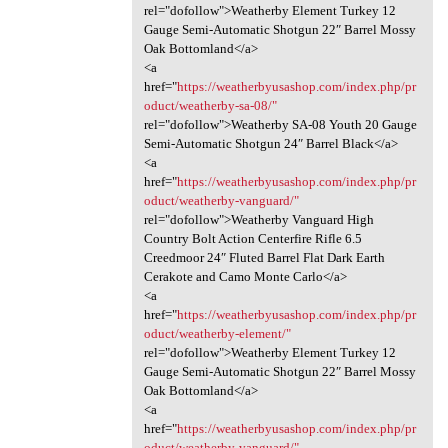
rel="dofollow">Weatherby Element Turkey 12
Gauge Semi-Automatic Shotgun 22″ Barrel Mossy
Oak Bottomland</a>
<a
href="
https://weatherbyusashop.com/index.php/pr
oduct/weatherby-sa-08/"
rel="dofollow">Weatherby SA-08 Youth 20 Gauge
Semi-Automatic Shotgun 24″ Barrel Black</a>
<a
href="
https://weatherbyusashop.com/index.php/pr
oduct/weatherby-vanguard/"
rel="dofollow">Weatherby Vanguard High
Country Bolt Action Centerfire Rifle 6.5
Creedmoor 24″ Fluted Barrel Flat Dark Earth
Cerakote and Camo Monte Carlo</a>
<a
href="
https://weatherbyusashop.com/index.php/pr
oduct/weatherby-element/"
rel="dofollow">Weatherby Element Turkey 12
Gauge Semi-Automatic Shotgun 22″ Barrel Mossy
Oak Bottomland</a>
<a
href="
https://weatherbyusashop.com/index.php/pr
oduct/weatherby-vanguard/"