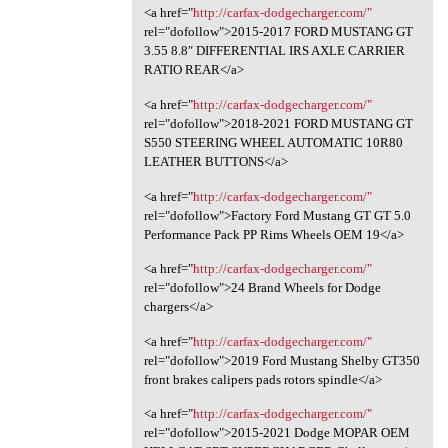
<a href="
http://carfax-dodgecharger.com/"
rel="dofollow">2015-2017 FORD MUSTANG GT
3.55 8.8″ DIFFERENTIAL IRS AXLE CARRIER
RATIO REAR</a>
<a href="
http://carfax-dodgecharger.com/"
rel="dofollow">2018-2021 FORD MUSTANG GT
S550 STEERING WHEEL AUTOMATIC 10R80
LEATHER BUTTONS</a>
<a href="
http://carfax-dodgecharger.com/"
rel="dofollow">Factory Ford Mustang GT GT 5.0
Performance Pack PP Rims Wheels OEM 19</a>
<a href="
http://carfax-dodgecharger.com/"
rel="dofollow">24 Brand Wheels for Dodge
chargers</a>
<a href="
http://carfax-dodgecharger.com/"
rel="dofollow">2019 Ford Mustang Shelby GT350
front brakes calipers pads rotors spindle</a>
<a href="
http://carfax-dodgecharger.com/"
rel="dofollow">2015-2021 Dodge MOPAR OEM