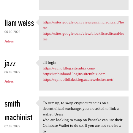
liam weiss
https://sites.google.com/view/geminicreditcard/ho
https://sites.google.com/view
me
06.09.2022
https://sites.google.com/view/blockficreditcard/ho
me
Adres
jazz
all login
all login
https://upholdlog.siterubix.com/
06.09.2022
https://robinhood-logins.siterubix.com
https://uphoolldlaksklog.azurewebsites.net/
Adres
smith
To sum up, to swap cryptocurrencies on a
To sum up, to swap
decentralized exchange, you are asked to link a
machinist
wallet. Users
who are looking to swap on Pancake can use their
Coinbase Wallet to do so. If you are not sure how
07.09.2022
to