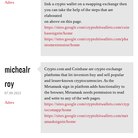
Adres
link a crypto wallet on a swapping exchange then
you can take the help of the steps that are
elaborated
on above on this page.
https://sites.google.com/cryptobitwallets.com/coin
basesignin/home
https://sites.google.com/cryptobitwallets.com/pha
ntomextension/home
michealr
Crypto.com and Coinbase are crypto exchange
Crypto.com and Coinbase are
platforms that let investors buy and sell popular
roy
and lesser-known cryptocurrencies. As the
Metamask sign in platform adds functionality to
the browser, Metamask needs permission to read
07.09.2022
and write to any of the web pages.
Adres
https://sites.google.com/cryptobitwallets.com/cryp
tocomapp/home
https://sites.google.com/cryptobitwallets.com/met
amasksignin/home