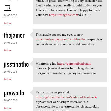
much. It's great. Your writing is very characteristic.
고
I really admire you. I really should study like you.
Thank you for sharing. I am very happy to brush
your post.
https://totoghost.com
먹튀신고
24.05.2023
Adres
thejamer
This article opened my eyes to new
This article opened my eyes
https://melonplayground.co/bloxdio
perspectives
24.05.2023
and made me reflect on the world around me.
Adres
jisstinathe
Monitoring lub
https://gartenofbanban.io
Monitoring lub https:/
obserwacja mieszkańców bez ich zgody jest
26.05.2023
niezgodne z zasadami etycznymi i prawnymi.
Adres
prawodo
Każda osoba ma prawo do
Każda osoba ma prawo do https
https://gartenofbanban.io/garten-of-banban-4
26.05.2023
prywatności we własnym mieszkaniu, a
obserwowanie czy rejestrowanie ich przez okno
Adres