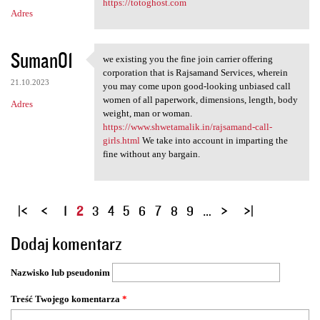
https://totoghost.com
Adres
Suman01
we existing you the fine join carrier offering
we existing you the fine join
corporation that is Rajsamand Services, wherein
21.10.2023
you may come upon good-looking unbiased call
women of all paperwork, dimensions, length, body
Adres
weight, man or woman.
https://www.shwetamalik.in/rajsamand-call-
girls.html
We take into account in imparting the
fine without any bargain.
S
1
2
3
4
5
6
7
8
9
…
t
Dodaj komentarz
r
o
Nazwisko lub pseudonim
n
y
Treść Twojego komentarza
*