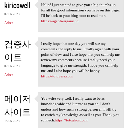
kiricowell
Hello! I just wanted to give you a big thumbs up
Hello! I just wanted to give
for all the good information you have on this page.
07.06.2023
I'll be back to your blog soon to read more
https://ageofwargame.io
Adres
검증사
I really hope that one day you will see my
I really hope that one day
comments and reply to me. I really agree with your
이트
point of view, and I also hope that you can help me
review my comments because I really need your
language to give me strength. I hope you can help
07.06.2023
me, and I also hope you will be happy.
Adres
https://totovera.com
메이저
You write very well, I really want to be as
You write very well, I really
knowledgeable and literate as you ah, I don't
사이트
understand how such a strong person ah.I will try
to enrich my knowledge as well as you. Thank you
so much.
https://totoghost.com
15.06.2023