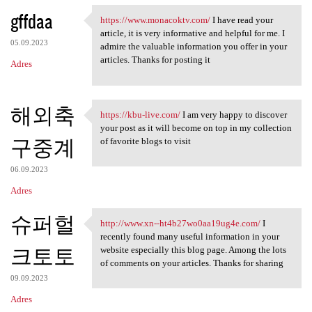
gffdaa
https://www.monacoktv.com/
I have read your
https://www.monacoktv.com/ I
article, it is very informative and helpful for me. I
05.09.2023
admire the valuable information you offer in your
articles. Thanks for posting it
Adres
해외축
https://kbu-live.com/
I am very happy to discover
https://kbu-live.com/ I am
your post as it will become on top in my collection
구중계
of favorite blogs to visit
06.09.2023
Adres
슈퍼헐
http://www.xn--ht4b27wo0aa19ug4e.com/
I
http://www.xn-
recently found many useful information in your
크토토
website especially this blog page. Among the lots
of comments on your articles. Thanks for sharing
09.09.2023
Adres