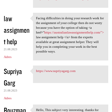
law
Facing difficulties in doing your research work for
Facing difficulties in doing
the assignment of your college then do not worry
assignmen
because you have the option of taking <a
href="
https://australianlawassignmenthelp.com/">
law assignment help </a> from the experts
t help
available at great assignment helper. They will
help you in completing your work in the best
21.08.2023
possible ways.
Adres
Supriya
https://www.supriyagarg.com
https://www.supriyagarg.com
Garg
21.08.2023
Adres
Rouzman
Hello, This subject very interesting. thanks for