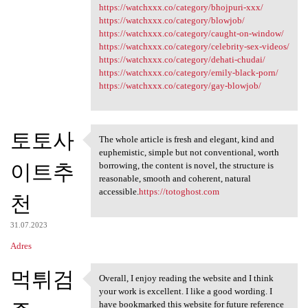
https://watchxxx.co/category/bhojpuri-xxx/
https://watchxxx.co/category/blowjob/
https://watchxxx.co/category/caught-on-window/
https://watchxxx.co/category/celebrity-sex-videos/
https://watchxxx.co/category/dehati-chudai/
https://watchxxx.co/category/emily-black-porn/
https://watchxxx.co/category/gay-blowjob/
토토사
The whole article is fresh and elegant, kind and
The whole article is fresh
euphemistic, simple but not conventional, worth
이트추
borrowing, the content is novel, the structure is
reasonable, smooth and coherent, natural
accessible.
https://totoghost.com
천
31.07.2023
Adres
먹튀검
Overall, I enjoy reading the website and I think
Overall, I enjoy reading the
your work is excellent. I like a good wording. I
have bookmarked this website for future reference