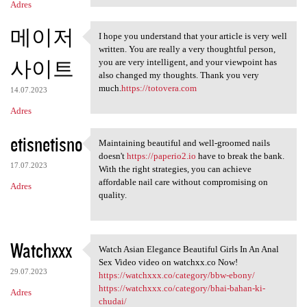
Adres
메이저
I hope you understand that your article is very well
I hope you understand that
written. You are really a very thoughtful person,
사이트
you are very intelligent, and your viewpoint has
also changed my thoughts. Thank you very
much.
https://totovera.com
14.07.2023
Adres
etisnetisno
Maintaining beautiful and well-groomed nails
Maintaining beautiful and
doesn't
https://paperio2.io
have to break the bank.
17.07.2023
With the right strategies, you can achieve
affordable nail care without compromising on
Adres
quality.
Watchxxx
Watch Asian Elegance Beautiful Girls In An Anal
Watch Asian Elegance
Sex Video video on watchxx.co Now!
29.07.2023
https://watchxxx.co/category/bbw-ebony/
https://watchxxx.co/category/bhai-bahan-ki-
Adres
chudai/