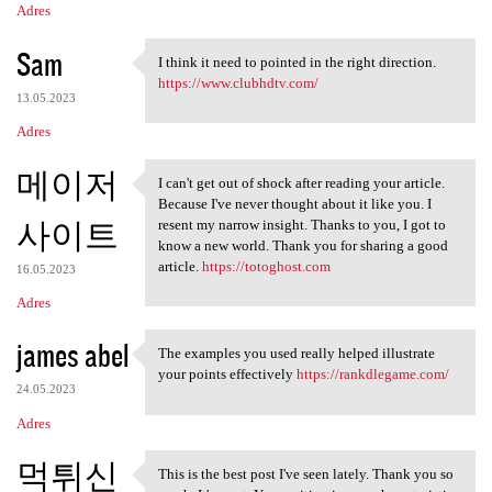
Adres
Sam
I think it need to pointed in the right direction.
I think it need to pointed in
https://www.clubhdtv.com/
13.05.2023
Adres
메이저
I can't get out of shock after reading your article.
I can't get out of shock
Because I've never thought about it like you. I
사이트
resent my narrow insight. Thanks to you, I got to
know a new world. Thank you for sharing a good
article.
https://totoghost.com
16.05.2023
Adres
james abel
The examples you used really helped illustrate
The examples you used really
your points effectively
https://rankdlegame.com/
24.05.2023
Adres
먹튀신
This is the best post I've seen lately. Thank you so
This is the best post I've