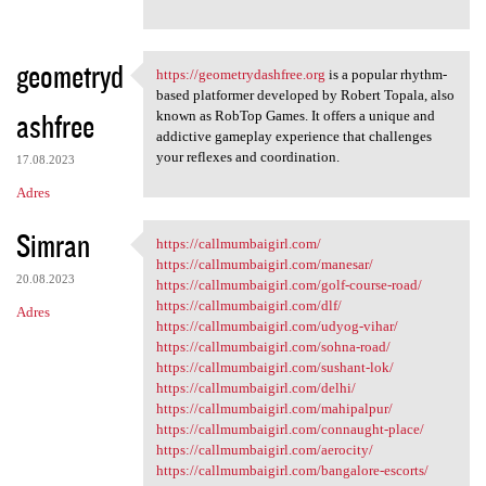
geometryd
https://geometrydashfree.org
is a popular rhythm-
https://geometrydashfree.org
based platformer developed by Robert Topala, also
ashfree
known as RobTop Games. It offers a unique and
addictive gameplay experience that challenges
your reflexes and coordination.
17.08.2023
Adres
Simran
https://callmumbaigirl.com/
https://callmumbaigirl.com/
https://callmumbaigirl.com/manesar/
20.08.2023
https://callmumbaigirl.com/golf-course-road/
https://callmumbaigirl.com/dlf/
Adres
https://callmumbaigirl.com/udyog-vihar/
https://callmumbaigirl.com/sohna-road/
https://callmumbaigirl.com/sushant-lok/
https://callmumbaigirl.com/delhi/
https://callmumbaigirl.com/mahipalpur/
https://callmumbaigirl.com/connaught-place/
https://callmumbaigirl.com/aerocity/
https://callmumbaigirl.com/bangalore-escorts/