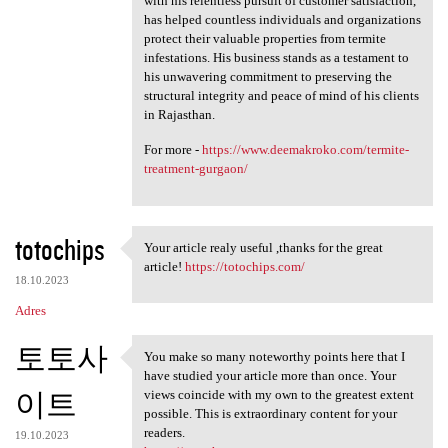
with his relentless pursuit of customer satisfaction,
has helped countless individuals and organizations
protect their valuable properties from termite
infestations. His business stands as a testament to
his unwavering commitment to preserving the
structural integrity and peace of mind of his clients
in Rajasthan.
For more -
https://www.deemakroko.com/termite-
treatment-gurgaon/
totochips
Your article realy useful ,thanks for the great
Your article realy useful
article!
https://totochips.com/
18.10.2023
Adres
토토사
You make so many noteworthy points here that I
You make so many noteworthy
have studied your article more than once. Your
이트
views coincide with my own to the greatest extent
possible. This is extraordinary content for your
readers.
19.10.2023