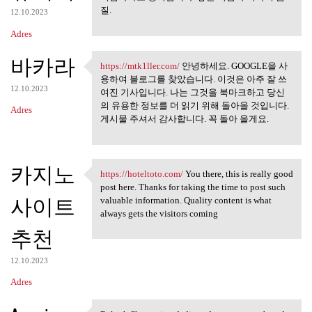
질.
12.10.2023
Adres
바카라
https://mtk1ller.com/
안녕하세요. GOOGLE을 사
https://mtk1ller.com/ 안녕하세요.
용하여 블로그를 찾았습니다. 이것은 아주 잘 쓰
12.10.2023
여진 기사입니다. 나는 그것을 북마크하고 당신
의 유용한 정보를 더 읽기 위해 돌아올 것입니다.
Adres
게시물 주셔서 감사합니다. 꼭 돌아 올게요.
카지노
https://hoteltoto.com/
You there, this is really good
https://hoteltoto.com/ You
post here. Thanks for taking the time to post such
사이트
valuable information. Quality content is what
always gets the visitors coming
추천
12.10.2023
Adres