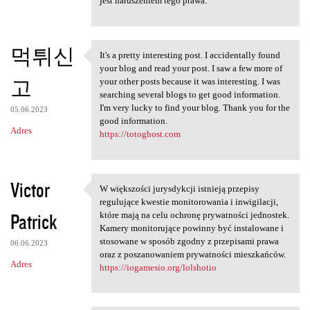
jest naruszeniem tego prawa.
먹튀신
It's a pretty interesting post. I accidentally found
It's a pretty interesting
your blog and read your post. I saw a few more of
고
your other posts because it was interesting. I was
searching several blogs to get good information.
I'm very lucky to find your blog. Thank you for the
05.06.2023
good information.
Adres
https://totoghost.com
Victor
W większości jurysdykcji istnieją przepisy
W większości jurysdykcji
regulujące kwestie monitorowania i inwigilacji,
Patrick
które mają na celu ochronę prywatności jednostek.
Kamery monitorujące powinny być instalowane i
stosowane w sposób zgodny z przepisami prawa
06.06.2023
oraz z poszanowaniem prywatności mieszkańców.
Adres
https://iogamesio.org/lolshotio