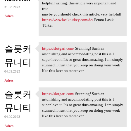
Hello, This subject very
helpfull writing. this article very important and
31.08.2023
true.
maybe you should check this article. very helpfull
Adres
https://www.lasikturkey.com/de/
Femto Lasik
Türkei
슬롯커
https://slotgari.com/
Stunning! Such an
https://slotgari.com/
astonishing and accommodating post this is. I
뮤니티
super love it. It's so great thus amazing. I am simply
stunned. I trust that you keep on doing your work
like this later on moreover.
04.09.2023
Adres
슬롯커
https://slotgari.com/
Stunning! Such an
https://slotgari.com/
astonishing and accommodating post this is. I
뮤니티
super love it. It's so great thus amazing. I am simply
stunned. I trust that you keep on doing your work
like this later on moreover.
04.09.2023
Adres