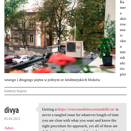
Ka
mer
a
skie
row
ana
w
okn
a
mie
szk
ańc
ów
pier
wszego i drugiego piętra w jednym ze śródmiejskich bloków.
kamery-bajery
K
divya
Getting a
https://www.modelescortsindelhi.in/
is
Getting a https://www
o
never a tangled issue for whatever length of time
05.04.2023
m
you are clear with what you want and know the
right procedure for approach, yet all of these are
Adres