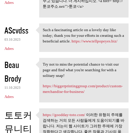
주고 있습니다. 더 게시하십시오. <a href="http://
Adres
툰코주소.net/">툰코</a>
AScvdss
Such a fascinating article on a lovely day like
Such a fascinating article on
today; thank you for your efforts in creating such a
03.10.2023
beneficial article.
https://www.tellpopeyes.biz/
Adres
Beau
Try not to miss the potential chance to visit our
Try not to miss the potential
page and find what you're searching for with a
Brody
solitary snap!
https://biggerprintinggroup.com/product/custom-
11.10.2023
merchandise-for-business/
Adres
토토커
https://goodday-toto.com/
이러한 유형의 주제를
https://goodday-toto.com/ 이러한
검색하는 거의 모든 사람들에게 도움이되기를 바
뮤니티
랍니다. 저는이 웹 사이트가 그러한 주제에 가장
적합하다고 생각합니다. 좋은 작품과 기사의 품