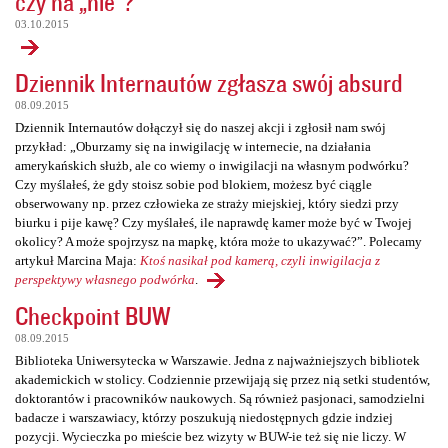
czy na „nie”?
03.10.2015
Dziennik Internautów zgłasza swój absurd
08.09.2015
Dziennik Internautów dołączył się do naszej akcji i zgłosił nam swój
przykład: „Oburzamy się na inwigilację w internecie, na działania
amerykańskich służb, ale co wiemy o inwigilacji na własnym podwórku?
Czy myślałeś, że gdy stoisz sobie pod blokiem, możesz być ciągle
obserwowany np. przez człowieka ze straży miejskiej, który siedzi przy
biurku i pije kawę? Czy myślałeś, ile naprawdę kamer może być w Twojej
okolicy? A może spojrzysz na mapkę, która może to ukazywać?”. Polecamy
artykuł Marcina Maja:
Ktoś nasikał pod kamerą, czyli inwigilacja z
perspektywy własnego podwórka
.
Checkpoint BUW
08.09.2015
Biblioteka Uniwersytecka w Warszawie. Jedna z najważniejszych bibliotek
akademickich w stolicy. Codziennie przewijają się przez nią setki studentów,
doktorantów i pracowników naukowych. Są również pasjonaci, samodzielni
badacze i warszawiacy, którzy poszukują niedostępnych gdzie indziej
pozycji. Wycieczka po mieście bez wizyty w BUW-ie też się nie liczy. W