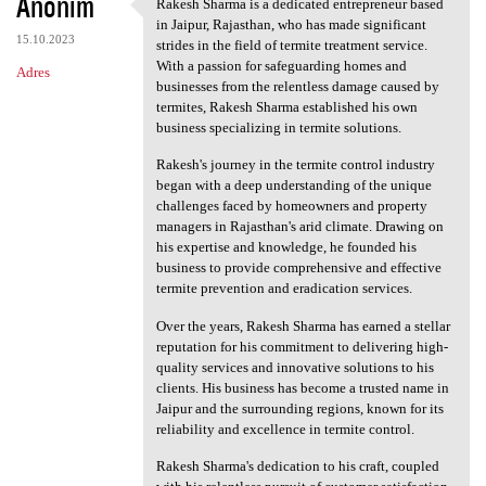
Anonim
Rakesh Sharma is a dedicated entrepreneur based
Rakesh Sharma is a dedicated
in Jaipur, Rajasthan, who has made significant
15.10.2023
strides in the field of termite treatment service.
With a passion for safeguarding homes and
Adres
businesses from the relentless damage caused by
termites, Rakesh Sharma established his own
business specializing in termite solutions.
Rakesh's journey in the termite control industry
began with a deep understanding of the unique
challenges faced by homeowners and property
managers in Rajasthan's arid climate. Drawing on
his expertise and knowledge, he founded his
business to provide comprehensive and effective
termite prevention and eradication services.
Over the years, Rakesh Sharma has earned a stellar
reputation for his commitment to delivering high-
quality services and innovative solutions to his
clients. His business has become a trusted name in
Jaipur and the surrounding regions, known for its
reliability and excellence in termite control.
Rakesh Sharma's dedication to his craft, coupled