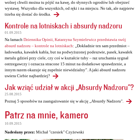
wolnej chwili można tu pójść na kawę, do słynnych ogrodów lub obejrzeć
wystawę. Wszystko dla wszystkich, od ręki i na miejscu. No tak, ale najpierw
trzeba się dostać do środka.
Kontrole na lotniskach i absurdy nadzoru
01.09.2015
Na łamach
Dziennika Opinii, Katarzyna Szymielewicz przedstawia swój
absurd nadzoru – kontrole na lotniskach
: „Dokładnie ten sam przedmiot –
ładowarka, kawałek kabla, but na podwyższonej podeszwie, pasek, kawałek
metalu gdzieś przy ciele, czy coś w kształcie tuby – raz uruchamia sygnał
ostrzegawczy i oznacza stracone 15 minut na dodatkowe sprawdzenie, a
innym razem okazuje się zupełnie niewidzialny”. A jaki absurd nadzoru
uwiera Ciebie najbardziej?
Jak wziąć udział w akcji „Absurdy Nadzoru"?
25.08.2015
Poznaj 5 sposobów na zaangażowanie się w akcję „Absurdy Nadzoru".
Patrz na mnie, kamero
10.09.2015
Nadesłany przez:
Michał "czesiek" Czyżewski