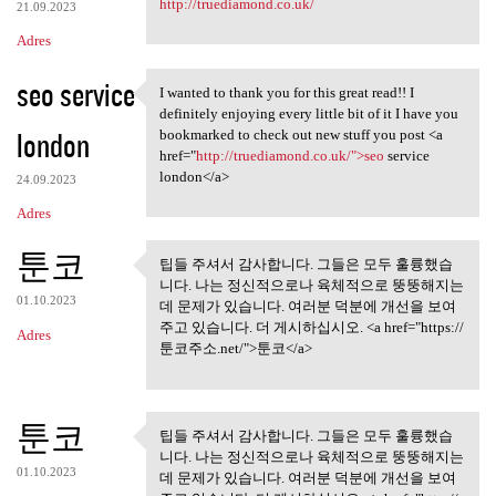
http://truediamond.co.uk/
21.09.2023
Adres
seo service
I wanted to thank you for this great read!! I
I wanted to thank you for
definitely enjoying every little bit of it I have you
london
bookmarked to check out new stuff you post <a
href="
http://truediamond.co.uk/">seo
service
london</a>
24.09.2023
Adres
툰코
팁들 주셔서 감사합니다. 그들은 모두 훌륭했습
팁들 주셔서 감사합니다. 그들은
니다. 나는 정신적으로나 육체적으로 뚱뚱해지는
모두 훌륭했습니다.
01.10.2023
데 문제가 있습니다. 여러분 덕분에 개선을 보여
주고 있습니다. 더 게시하십시오. <a href="https://
Adres
툰코주소.net/">툰코</a>
툰코
팁들 주셔서 감사합니다. 그들은 모두 훌륭했습
팁들 주셔서 감사합니다. 그들은
니다. 나는 정신적으로나 육체적으로 뚱뚱해지는
모두 훌륭했습니다.
01.10.2023
데 문제가 있습니다. 여러분 덕분에 개선을 보여