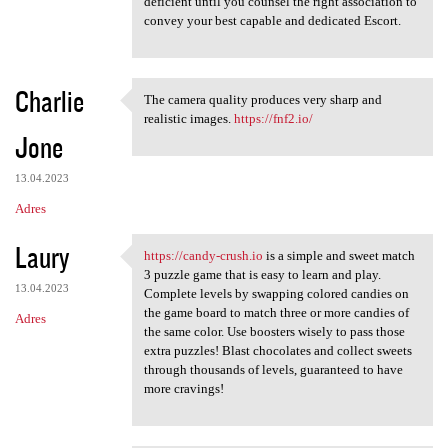
e
deficient until you counsel the right association to
n
convey your best capable and dedicated Escort.
t
a
Charlie
The camera quality produces very sharp and
r
The camera quality produces
realistic images.
https://fnf2.io/
z
Jone
e
13.04.2023
Adres
Laury
https://candy-crush.io
is a simple and sweet match
https://candy-crush.io is a
3 puzzle game that is easy to learn and play.
13.04.2023
Complete levels by swapping colored candies on
the game board to match three or more candies of
Adres
the same color. Use boosters wisely to pass those
extra puzzles! Blast chocolates and collect sweets
through thousands of levels, guaranteed to have
more cravings!