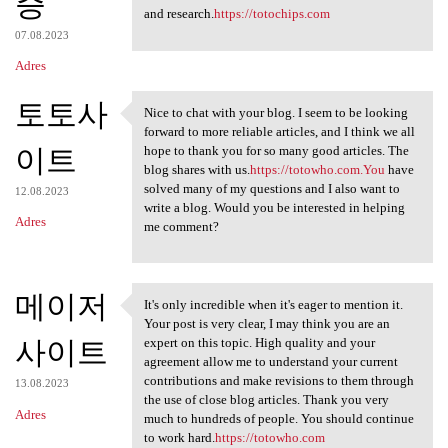
증
and research.
https://totochips.com
07.08.2023
Adres
토토사
Nice to chat with your blog. I seem to be looking
Nice to chat with your blog.
forward to more reliable articles, and I think we all
이트
hope to thank you for so many good articles. The
blog shares with us.
https://totowho.com.You
have
solved many of my questions and I also want to
12.08.2023
write a blog. Would you be interested in helping
Adres
me comment?
메이저
It's only incredible when it's eager to mention it.
It's only incredible when it
Your post is very clear, I may think you are an
사이트
expert on this topic. High quality and your
agreement allow me to understand your current
contributions and make revisions to them through
13.08.2023
the use of close blog articles. Thank you very
Adres
much to hundreds of people. You should continue
to work hard.
https://totowho.com