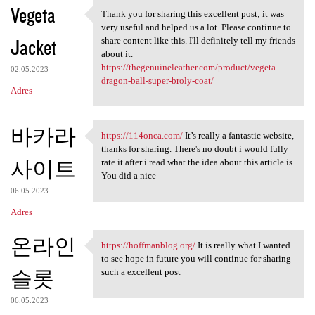
Vegeta
Thank you for sharing this excellent post; it was
Thank you for sharing this
very useful and helped us a lot. Please continue to
Jacket
share content like this. I'll definitely tell my friends
about it.
https://thegenuineleather.com/product/vegeta-
02.05.2023
dragon-ball-super-broly-coat/
Adres
바카라
https://114onca.com/
It’s really a fantastic website,
https://114onca.com/ It’s
thanks for sharing. There's no doubt i would fully
사이트
rate it after i read what the idea about this article is.
You did a nice
06.05.2023
Adres
온라인
https://hoffmanblog.org/
It is really what I wanted
https://hoffmanblog.org/ It
to see hope in future you will continue for sharing
슬롯
such a excellent post
06.05.2023