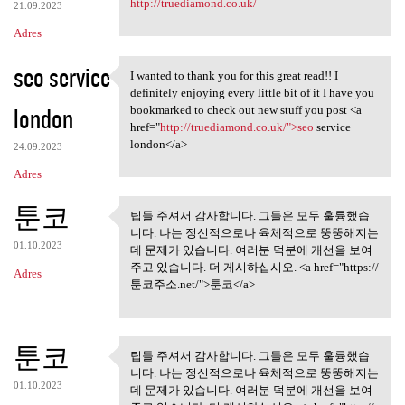
http://truediamond.co.uk/
21.09.2023
Adres
seo service
I wanted to thank you for this great read!! I
I wanted to thank you for
definitely enjoying every little bit of it I have you
london
bookmarked to check out new stuff you post <a
href="
http://truediamond.co.uk/">seo
service
london</a>
24.09.2023
Adres
툰코
팁들 주셔서 감사합니다. 그들은 모두 훌륭했습
팁들 주셔서 감사합니다. 그들은
니다. 나는 정신적으로나 육체적으로 뚱뚱해지는
모두 훌륭했습니다.
01.10.2023
데 문제가 있습니다. 여러분 덕분에 개선을 보여
주고 있습니다. 더 게시하십시오. <a href="https://
Adres
툰코주소.net/">툰코</a>
툰코
팁들 주셔서 감사합니다. 그들은 모두 훌륭했습
팁들 주셔서 감사합니다. 그들은
니다. 나는 정신적으로나 육체적으로 뚱뚱해지는
모두 훌륭했습니다.
01.10.2023
데 문제가 있습니다. 여러분 덕분에 개선을 보여