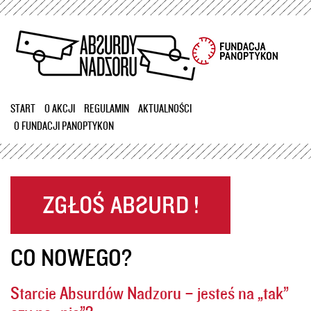
Przejdź
do
treści
START
O AKCJI
REGULAMIN
AKTUALNOŚCI
O FUNDACJI PANOPTYKON
CO NOWEGO?
Starcie Absurdów Nadzoru – jesteś na „tak”