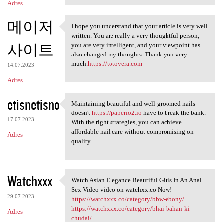
Adres
메이저
I hope you understand that your article is very well
I hope you understand that
written. You are really a very thoughtful person,
사이트
you are very intelligent, and your viewpoint has
also changed my thoughts. Thank you very
much.
https://totovera.com
14.07.2023
Adres
etisnetisno
Maintaining beautiful and well-groomed nails
Maintaining beautiful and
doesn't
https://paperio2.io
have to break the bank.
17.07.2023
With the right strategies, you can achieve
affordable nail care without compromising on
Adres
quality.
Watchxxx
Watch Asian Elegance Beautiful Girls In An Anal
Watch Asian Elegance
Sex Video video on watchxx.co Now!
29.07.2023
https://watchxxx.co/category/bbw-ebony/
https://watchxxx.co/category/bhai-bahan-ki-
Adres
chudai/