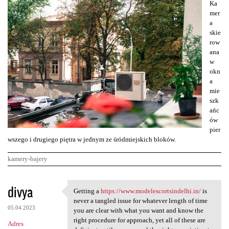
Ka
mer
a
skie
row
ana
w
okn
a
mie
szk
ańc
ów
pier
wszego i drugiego piętra w jednym ze śródmiejskich bloków.
kamery-bajery
K
divya
Getting a
https://www.modelescortsindelhi.in/
is
Getting a https://www
o
never a tangled issue for whatever length of time
05.04.2023
m
you are clear with what you want and know the
right procedure for approach, yet all of these are
Adres