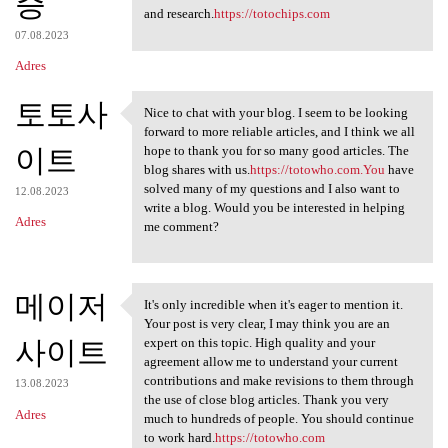
증
and research.
https://totochips.com
07.08.2023
Adres
토토사
Nice to chat with your blog. I seem to be looking
Nice to chat with your blog.
forward to more reliable articles, and I think we all
이트
hope to thank you for so many good articles. The
blog shares with us.
https://totowho.com.You
have
solved many of my questions and I also want to
12.08.2023
write a blog. Would you be interested in helping
Adres
me comment?
메이저
It's only incredible when it's eager to mention it.
It's only incredible when it
Your post is very clear, I may think you are an
사이트
expert on this topic. High quality and your
agreement allow me to understand your current
contributions and make revisions to them through
13.08.2023
the use of close blog articles. Thank you very
Adres
much to hundreds of people. You should continue
to work hard.
https://totowho.com