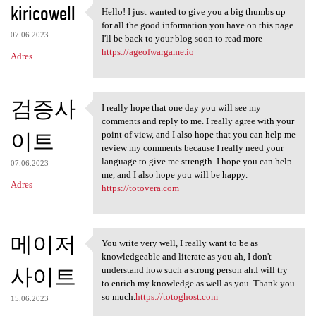
kiricowell
Hello! I just wanted to give you a big thumbs up
Hello! I just wanted to give
for all the good information you have on this page.
07.06.2023
I'll be back to your blog soon to read more
https://ageofwargame.io
Adres
검증사
I really hope that one day you will see my
I really hope that one day
comments and reply to me. I really agree with your
이트
point of view, and I also hope that you can help me
review my comments because I really need your
language to give me strength. I hope you can help
07.06.2023
me, and I also hope you will be happy.
Adres
https://totovera.com
메이저
You write very well, I really want to be as
You write very well, I really
knowledgeable and literate as you ah, I don't
사이트
understand how such a strong person ah.I will try
to enrich my knowledge as well as you. Thank you
so much.
https://totoghost.com
15.06.2023