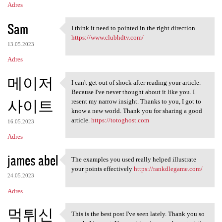
Adres
Sam
I think it need to pointed in the right direction.
I think it need to pointed in
https://www.clubhdtv.com/
13.05.2023
Adres
메이저
I can't get out of shock after reading your article.
I can't get out of shock
Because I've never thought about it like you. I
사이트
resent my narrow insight. Thanks to you, I got to
know a new world. Thank you for sharing a good
article.
https://totoghost.com
16.05.2023
Adres
james abel
The examples you used really helped illustrate
The examples you used really
your points effectively
https://rankdlegame.com/
24.05.2023
Adres
먹튀신
This is the best post I've seen lately. Thank you so
This is the best post I've