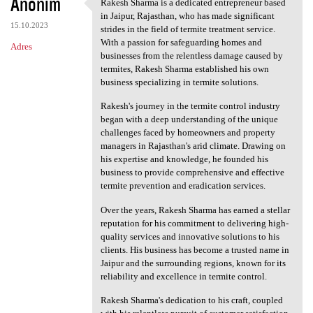
Anonim
Rakesh Sharma is a dedicated entrepreneur based
Rakesh Sharma is a dedicated
in Jaipur, Rajasthan, who has made significant
15.10.2023
strides in the field of termite treatment service.
With a passion for safeguarding homes and
Adres
businesses from the relentless damage caused by
termites, Rakesh Sharma established his own
business specializing in termite solutions.
Rakesh's journey in the termite control industry
began with a deep understanding of the unique
challenges faced by homeowners and property
managers in Rajasthan's arid climate. Drawing on
his expertise and knowledge, he founded his
business to provide comprehensive and effective
termite prevention and eradication services.
Over the years, Rakesh Sharma has earned a stellar
reputation for his commitment to delivering high-
quality services and innovative solutions to his
clients. His business has become a trusted name in
Jaipur and the surrounding regions, known for its
reliability and excellence in termite control.
Rakesh Sharma's dedication to his craft, coupled