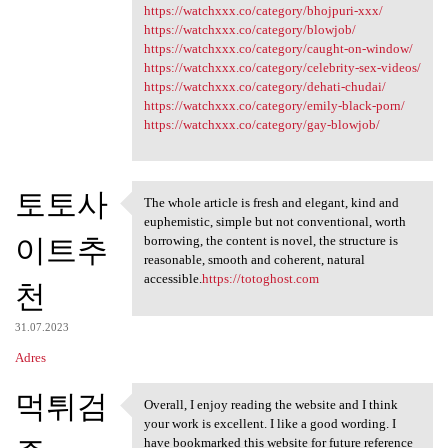
https://watchxxx.co/category/bhojpuri-xxx/
https://watchxxx.co/category/blowjob/
https://watchxxx.co/category/caught-on-window/
https://watchxxx.co/category/celebrity-sex-videos/
https://watchxxx.co/category/dehati-chudai/
https://watchxxx.co/category/emily-black-porn/
https://watchxxx.co/category/gay-blowjob/
토토사
The whole article is fresh and elegant, kind and
The whole article is fresh
euphemistic, simple but not conventional, worth
이트추
borrowing, the content is novel, the structure is
reasonable, smooth and coherent, natural
accessible.
https://totoghost.com
천
31.07.2023
Adres
먹튀검
Overall, I enjoy reading the website and I think
Overall, I enjoy reading the
your work is excellent. I like a good wording. I
have bookmarked this website for future reference