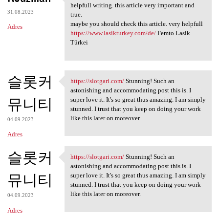
Hello, This subject very
helpfull writing. this article very important and
31.08.2023
true.
maybe you should check this article. very helpfull
Adres
https://www.lasikturkey.com/de/
Femto Lasik
Türkei
슬롯커
https://slotgari.com/
Stunning! Such an
https://slotgari.com/
astonishing and accommodating post this is. I
뮤니티
super love it. It's so great thus amazing. I am simply
stunned. I trust that you keep on doing your work
like this later on moreover.
04.09.2023
Adres
슬롯커
https://slotgari.com/
Stunning! Such an
https://slotgari.com/
astonishing and accommodating post this is. I
뮤니티
super love it. It's so great thus amazing. I am simply
stunned. I trust that you keep on doing your work
like this later on moreover.
04.09.2023
Adres