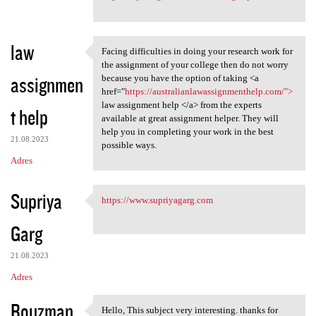
law
Facing difficulties in doing your research work for
Facing difficulties in doing
the assignment of your college then do not worry
assignmen
because you have the option of taking <a
href="
https://australianlawassignmenthelp.com/">
law assignment help </a> from the experts
t help
available at great assignment helper. They will
help you in completing your work in the best
21.08.2023
possible ways.
Adres
Supriya
https://www.supriyagarg.com
https://www.supriyagarg.com
Garg
21.08.2023
Adres
Rouzman
Hello, This subject very interesting. thanks for