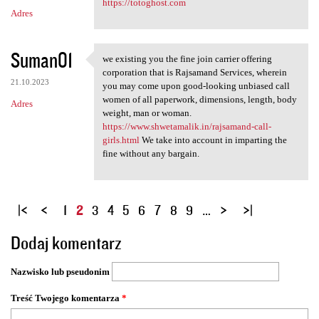
https://totoghost.com
Adres
Suman01
we existing you the fine join carrier offering
we existing you the fine join
corporation that is Rajsamand Services, wherein
21.10.2023
you may come upon good-looking unbiased call
women of all paperwork, dimensions, length, body
Adres
weight, man or woman.
https://www.shwetamalik.in/rajsamand-call-
girls.html
We take into account in imparting the
fine without any bargain.
S
1
2
3
4
5
6
7
8
9
…
t
Dodaj komentarz
r
o
Nazwisko lub pseudonim
n
y
Treść Twojego komentarza
*