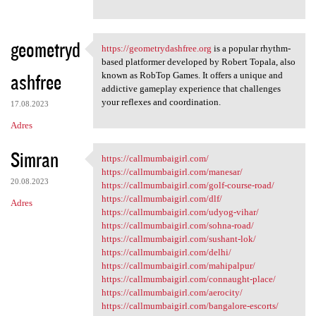
geometryd
https://geometrydashfree.org
is a popular rhythm-
https://geometrydashfree.org
based platformer developed by Robert Topala, also
ashfree
known as RobTop Games. It offers a unique and
addictive gameplay experience that challenges
your reflexes and coordination.
17.08.2023
Adres
Simran
https://callmumbaigirl.com/
https://callmumbaigirl.com/
https://callmumbaigirl.com/manesar/
20.08.2023
https://callmumbaigirl.com/golf-course-road/
https://callmumbaigirl.com/dlf/
Adres
https://callmumbaigirl.com/udyog-vihar/
https://callmumbaigirl.com/sohna-road/
https://callmumbaigirl.com/sushant-lok/
https://callmumbaigirl.com/delhi/
https://callmumbaigirl.com/mahipalpur/
https://callmumbaigirl.com/connaught-place/
https://callmumbaigirl.com/aerocity/
https://callmumbaigirl.com/bangalore-escorts/