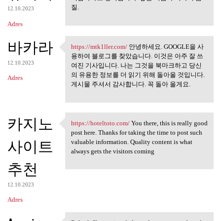
질.
12.10.2023
Adres
바카라
https://mtk1ller.com/
안녕하세요. GOOGLE을 사
https://mtk1ller.com/ 안녕하세요.
용하여 블로그를 찾았습니다. 이것은 아주 잘 쓰
12.10.2023
여진 기사입니다. 나는 그것을 북마크하고 당신
의 유용한 정보를 더 읽기 위해 돌아올 것입니다.
Adres
게시물 주셔서 감사합니다. 꼭 돌아 올게요.
카지노
https://hoteltoto.com/
You there, this is really good
https://hoteltoto.com/ You
post here. Thanks for taking the time to post such
사이트
valuable information. Quality content is what
always gets the visitors coming
추천
12.10.2023
Adres