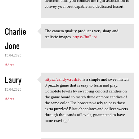
e
deficient until you counsel the right association to
n
convey your best capable and dedicated Escort.
t
a
Charlie
The camera quality produces very sharp and
r
The camera quality produces
realistic images.
https://fnf2.io/
z
Jone
e
13.04.2023
Adres
Laury
https://candy-crush.io
is a simple and sweet match
https://candy-crush.io is a
3 puzzle game that is easy to learn and play.
13.04.2023
Complete levels by swapping colored candies on
the game board to match three or more candies of
Adres
the same color. Use boosters wisely to pass those
extra puzzles! Blast chocolates and collect sweets
through thousands of levels, guaranteed to have
more cravings!