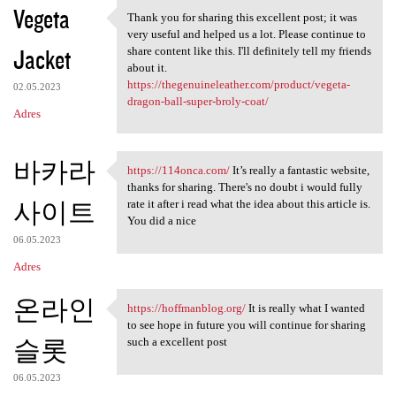
Vegeta
Thank you for sharing this excellent post; it was
Thank you for sharing this
very useful and helped us a lot. Please continue to
Jacket
share content like this. I'll definitely tell my friends
about it.
https://thegenuineleather.com/product/vegeta-
02.05.2023
dragon-ball-super-broly-coat/
Adres
바카라
https://114onca.com/
It’s really a fantastic website,
https://114onca.com/ It’s
thanks for sharing. There's no doubt i would fully
사이트
rate it after i read what the idea about this article is.
You did a nice
06.05.2023
Adres
온라인
https://hoffmanblog.org/
It is really what I wanted
https://hoffmanblog.org/ It
to see hope in future you will continue for sharing
슬롯
such a excellent post
06.05.2023