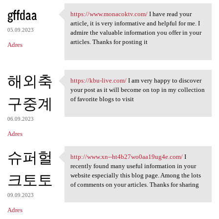
gffdaa
https://www.monacoktv.com/
I have read your
https://www.monacoktv.com/ I
article, it is very informative and helpful for me. I
05.09.2023
admire the valuable information you offer in your
articles. Thanks for posting it
Adres
해외축
https://kbu-live.com/
I am very happy to discover
https://kbu-live.com/ I am
your post as it will become on top in my collection
구중계
of favorite blogs to visit
06.09.2023
Adres
슈퍼헐
http://www.xn--ht4b27wo0aa19ug4e.com/
I
http://www.xn-
recently found many useful information in your
크토토
website especially this blog page. Among the lots
of comments on your articles. Thanks for sharing
09.09.2023
Adres