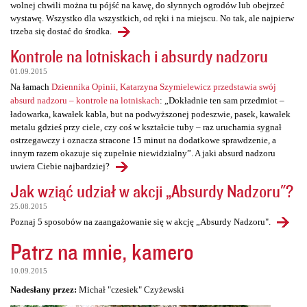
wolnej chwili można tu pójść na kawę, do słynnych ogrodów lub obejrzeć
wystawę. Wszystko dla wszystkich, od ręki i na miejscu. No tak, ale najpierw
trzeba się dostać do środka.
Kontrole na lotniskach i absurdy nadzoru
01.09.2015
Na łamach
Dziennika Opinii, Katarzyna Szymielewicz przedstawia swój
absurd nadzoru – kontrole na lotniskach
: „Dokładnie ten sam przedmiot –
ładowarka, kawałek kabla, but na podwyższonej podeszwie, pasek, kawałek
metalu gdzieś przy ciele, czy coś w kształcie tuby – raz uruchamia sygnał
ostrzegawczy i oznacza stracone 15 minut na dodatkowe sprawdzenie, a
innym razem okazuje się zupełnie niewidzialny”. A jaki absurd nadzoru
uwiera Ciebie najbardziej?
Jak wziąć udział w akcji „Absurdy Nadzoru"?
25.08.2015
Poznaj 5 sposobów na zaangażowanie się w akcję „Absurdy Nadzoru".
Patrz na mnie, kamero
10.09.2015
Nadesłany przez:
Michał "czesiek" Czyżewski