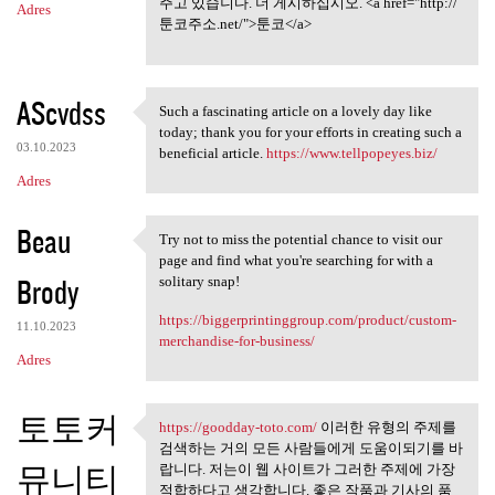
주고 있습니다. 더 게시하십시오. <a href="http://
Adres
툰코주소.net/">툰코</a>
AScvdss
Such a fascinating article on a lovely day like
Such a fascinating article on
today; thank you for your efforts in creating such a
03.10.2023
beneficial article.
https://www.tellpopeyes.biz/
Adres
Beau
Try not to miss the potential chance to visit our
Try not to miss the potential
page and find what you're searching for with a
Brody
solitary snap!
https://biggerprintinggroup.com/product/custom-
11.10.2023
merchandise-for-business/
Adres
토토커
https://goodday-toto.com/
이러한 유형의 주제를
https://goodday-toto.com/ 이러한
검색하는 거의 모든 사람들에게 도움이되기를 바
뮤니티
랍니다. 저는이 웹 사이트가 그러한 주제에 가장
적합하다고 생각합니다. 좋은 작품과 기사의 품