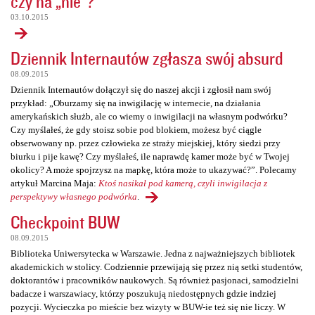
czy na „nie”?
03.10.2015
Dziennik Internautów zgłasza swój absurd
08.09.2015
Dziennik Internautów dołączył się do naszej akcji i zgłosił nam swój
przykład: „Oburzamy się na inwigilację w internecie, na działania
amerykańskich służb, ale co wiemy o inwigilacji na własnym podwórku?
Czy myślałeś, że gdy stoisz sobie pod blokiem, możesz być ciągle
obserwowany np. przez człowieka ze straży miejskiej, który siedzi przy
biurku i pije kawę? Czy myślałeś, ile naprawdę kamer może być w Twojej
okolicy? A może spojrzysz na mapkę, która może to ukazywać?”. Polecamy
artykuł Marcina Maja:
Ktoś nasikał pod kamerą, czyli inwigilacja z
perspektywy własnego podwórka
.
Checkpoint BUW
08.09.2015
Biblioteka Uniwersytecka w Warszawie. Jedna z najważniejszych bibliotek
akademickich w stolicy. Codziennie przewijają się przez nią setki studentów,
doktorantów i pracowników naukowych. Są również pasjonaci, samodzielni
badacze i warszawiacy, którzy poszukują niedostępnych gdzie indziej
pozycji. Wycieczka po mieście bez wizyty w BUW-ie też się nie liczy. W