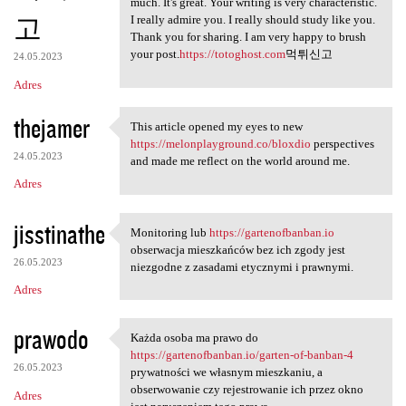
much. It's great. Your writing is very characteristic.
고
I really admire you. I really should study like you.
Thank you for sharing. I am very happy to brush
your post.
https://totoghost.com
먹튀신고
24.05.2023
Adres
thejamer
This article opened my eyes to new
This article opened my eyes
https://melonplayground.co/bloxdio
perspectives
24.05.2023
and made me reflect on the world around me.
Adres
jisstinathe
Monitoring lub
https://gartenofbanban.io
Monitoring lub https:/
obserwacja mieszkańców bez ich zgody jest
26.05.2023
niezgodne z zasadami etycznymi i prawnymi.
Adres
prawodo
Każda osoba ma prawo do
Każda osoba ma prawo do https
https://gartenofbanban.io/garten-of-banban-4
26.05.2023
prywatności we własnym mieszkaniu, a
obserwowanie czy rejestrowanie ich przez okno
Adres