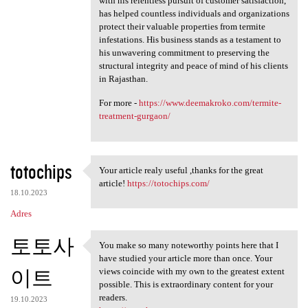
with his relentless pursuit of customer satisfaction,
has helped countless individuals and organizations
protect their valuable properties from termite
infestations. His business stands as a testament to
his unwavering commitment to preserving the
structural integrity and peace of mind of his clients
in Rajasthan.
For more -
https://www.deemakroko.com/termite-
treatment-gurgaon/
totochips
Your article realy useful ,thanks for the great
Your article realy useful
article!
https://totochips.com/
18.10.2023
Adres
토토사
You make so many noteworthy points here that I
You make so many noteworthy
have studied your article more than once. Your
이트
views coincide with my own to the greatest extent
possible. This is extraordinary content for your
readers.
19.10.2023