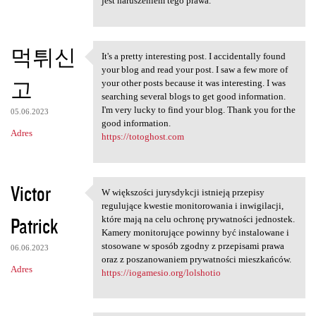
jest naruszeniem tego prawa.
먹튀신
It's a pretty interesting post. I accidentally found
It's a pretty interesting
your blog and read your post. I saw a few more of
고
your other posts because it was interesting. I was
searching several blogs to get good information.
I'm very lucky to find your blog. Thank you for the
05.06.2023
good information.
Adres
https://totoghost.com
Victor
W większości jurysdykcji istnieją przepisy
W większości jurysdykcji
regulujące kwestie monitorowania i inwigilacji,
Patrick
które mają na celu ochronę prywatności jednostek.
Kamery monitorujące powinny być instalowane i
stosowane w sposób zgodny z przepisami prawa
06.06.2023
oraz z poszanowaniem prywatności mieszkańców.
Adres
https://iogamesio.org/lolshotio