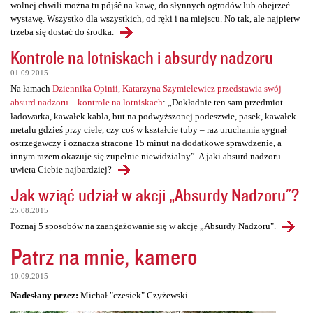
wolnej chwili można tu pójść na kawę, do słynnych ogrodów lub obejrzeć
wystawę. Wszystko dla wszystkich, od ręki i na miejscu. No tak, ale najpierw
trzeba się dostać do środka.
Kontrole na lotniskach i absurdy nadzoru
01.09.2015
Na łamach
Dziennika Opinii, Katarzyna Szymielewicz przedstawia swój
absurd nadzoru – kontrole na lotniskach
: „Dokładnie ten sam przedmiot –
ładowarka, kawałek kabla, but na podwyższonej podeszwie, pasek, kawałek
metalu gdzieś przy ciele, czy coś w kształcie tuby – raz uruchamia sygnał
ostrzegawczy i oznacza stracone 15 minut na dodatkowe sprawdzenie, a
innym razem okazuje się zupełnie niewidzialny”. A jaki absurd nadzoru
uwiera Ciebie najbardziej?
Jak wziąć udział w akcji „Absurdy Nadzoru"?
25.08.2015
Poznaj 5 sposobów na zaangażowanie się w akcję „Absurdy Nadzoru".
Patrz na mnie, kamero
10.09.2015
Nadesłany przez:
Michał "czesiek" Czyżewski