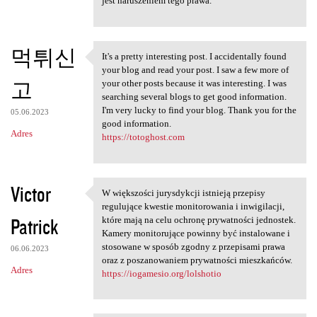
jest naruszeniem tego prawa.
먹튀신
It's a pretty interesting post. I accidentally found
It's a pretty interesting
your blog and read your post. I saw a few more of
고
your other posts because it was interesting. I was
searching several blogs to get good information.
I'm very lucky to find your blog. Thank you for the
05.06.2023
good information.
Adres
https://totoghost.com
Victor
W większości jurysdykcji istnieją przepisy
W większości jurysdykcji
regulujące kwestie monitorowania i inwigilacji,
Patrick
które mają na celu ochronę prywatności jednostek.
Kamery monitorujące powinny być instalowane i
stosowane w sposób zgodny z przepisami prawa
06.06.2023
oraz z poszanowaniem prywatności mieszkańców.
Adres
https://iogamesio.org/lolshotio