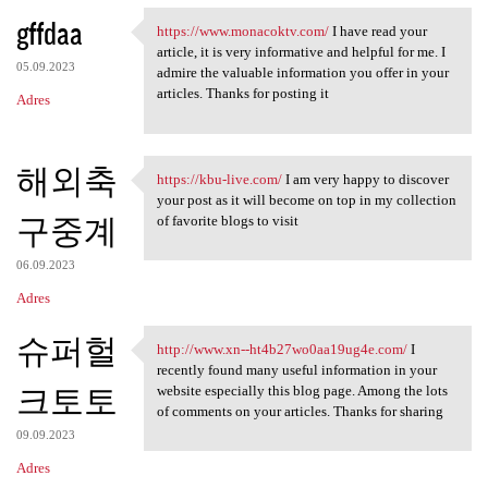
gffdaa
https://www.monacoktv.com/
I have read your
https://www.monacoktv.com/ I
article, it is very informative and helpful for me. I
05.09.2023
admire the valuable information you offer in your
articles. Thanks for posting it
Adres
해외축
https://kbu-live.com/
I am very happy to discover
https://kbu-live.com/ I am
your post as it will become on top in my collection
구중계
of favorite blogs to visit
06.09.2023
Adres
슈퍼헐
http://www.xn--ht4b27wo0aa19ug4e.com/
I
http://www.xn-
recently found many useful information in your
크토토
website especially this blog page. Among the lots
of comments on your articles. Thanks for sharing
09.09.2023
Adres