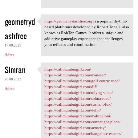
geometryd
https://geometrydashfree.org
is a popular rhythm-
https://geometrydashfree.org
based platformer developed by Robert Topala, also
ashfree
known as RobTop Games. It offers a unique and
addictive gameplay experience that challenges
your reflexes and coordination.
17.08.2023
Adres
Simran
https://callmumbaigirl.com/
https://callmumbaigirl.com/
https://callmumbaigirl.com/manesar/
20.08.2023
https://callmumbaigirl.com/golf-course-road/
https://callmumbaigirl.com/dlf/
Adres
https://callmumbaigirl.com/udyog-vihar/
https://callmumbaigirl.com/sohna-road/
https://callmumbaigirl.com/sushant-lok/
https://callmumbaigirl.com/delhi/
https://callmumbaigirl.com/mahipalpur/
https://callmumbaigirl.com/connaught-place/
https://callmumbaigirl.com/aerocity/
https://callmumbaigirl.com/bangalore-escorts/