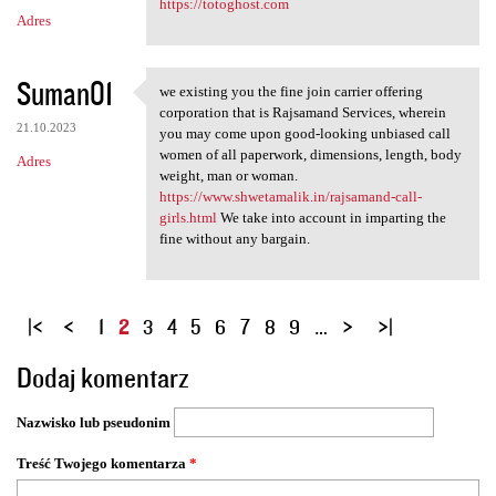
https://totoghost.com
Adres
Suman01
we existing you the fine join carrier offering
we existing you the fine join
corporation that is Rajsamand Services, wherein
21.10.2023
you may come upon good-looking unbiased call
women of all paperwork, dimensions, length, body
Adres
weight, man or woman.
https://www.shwetamalik.in/rajsamand-call-
girls.html
We take into account in imparting the
fine without any bargain.
S
1
2
3
4
5
6
7
8
9
…
t
Dodaj komentarz
r
o
Nazwisko lub pseudonim
n
y
Treść Twojego komentarza
*