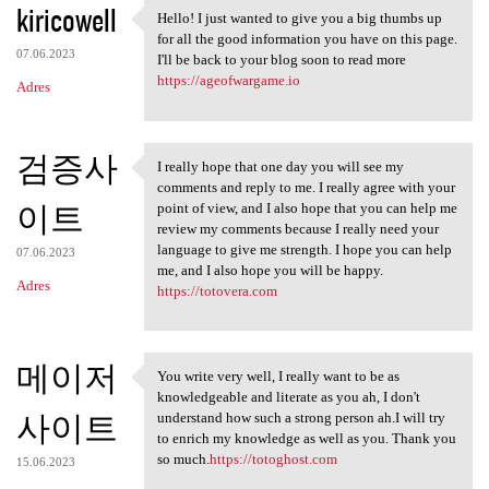
kiricowell
Hello! I just wanted to give you a big thumbs up
Hello! I just wanted to give
for all the good information you have on this page.
07.06.2023
I'll be back to your blog soon to read more
https://ageofwargame.io
Adres
검증사
I really hope that one day you will see my
I really hope that one day
comments and reply to me. I really agree with your
이트
point of view, and I also hope that you can help me
review my comments because I really need your
language to give me strength. I hope you can help
07.06.2023
me, and I also hope you will be happy.
Adres
https://totovera.com
메이저
You write very well, I really want to be as
You write very well, I really
knowledgeable and literate as you ah, I don't
사이트
understand how such a strong person ah.I will try
to enrich my knowledge as well as you. Thank you
so much.
https://totoghost.com
15.06.2023