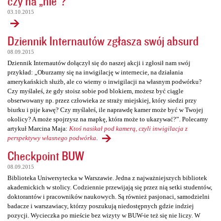
czy na „nie”?
03.10.2015
Dziennik Internautów zgłasza swój absurd
08.09.2015
Dziennik Internautów dołączył się do naszej akcji i zgłosił nam swój
przykład: „Oburzamy się na inwigilację w internecie, na działania
amerykańskich służb, ale co wiemy o inwigilacji na własnym podwórku?
Czy myślałeś, że gdy stoisz sobie pod blokiem, możesz być ciągle
obserwowany np. przez człowieka ze straży miejskiej, który siedzi przy
biurku i pije kawę? Czy myślałeś, ile naprawdę kamer może być w Twojej
okolicy? A może spojrzysz na mapkę, która może to ukazywać?”. Polecamy
artykuł Marcina Maja:
Ktoś nasikał pod kamerą, czyli inwigilacja z
perspektywy własnego podwórka
.
Checkpoint BUW
08.09.2015
Biblioteka Uniwersytecka w Warszawie. Jedna z najważniejszych bibliotek
akademickich w stolicy. Codziennie przewijają się przez nią setki studentów,
doktorantów i pracowników naukowych. Są również pasjonaci, samodzielni
badacze i warszawiacy, którzy poszukują niedostępnych gdzie indziej
pozycji. Wycieczka po mieście bez wizyty w BUW-ie też się nie liczy. W