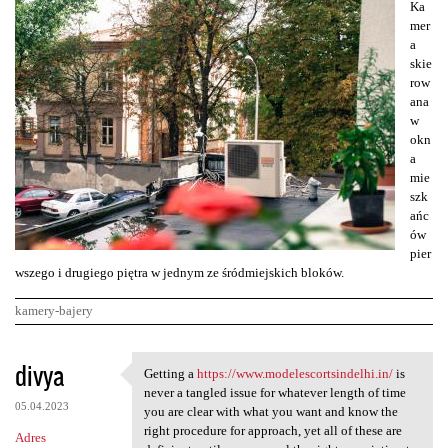
Ka
mer
a
skie
row
ana
w
okn
a
mie
szk
ańc
ów
pier
wszego i drugiego piętra w jednym ze śródmiejskich bloków.
kamery-bajery
K
divya
Getting a
https://www.modelescortsindelhi.in/
is
Getting a https://www
o
never a tangled issue for whatever length of time
05.04.2023
m
you are clear with what you want and know the
right procedure for approach, yet all of these are
Adres