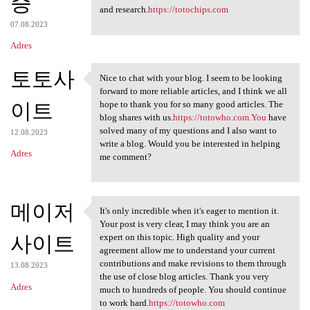
증
and research.
https://totochips.com
07.08.2023
Adres
토토사
Nice to chat with your blog. I seem to be looking
Nice to chat with your blog.
forward to more reliable articles, and I think we all
이트
hope to thank you for so many good articles. The
blog shares with us.
https://totowho.com.You
have
solved many of my questions and I also want to
12.08.2023
write a blog. Would you be interested in helping
Adres
me comment?
메이저
It's only incredible when it's eager to mention it.
It's only incredible when it
Your post is very clear, I may think you are an
사이트
expert on this topic. High quality and your
agreement allow me to understand your current
contributions and make revisions to them through
13.08.2023
the use of close blog articles. Thank you very
Adres
much to hundreds of people. You should continue
to work hard.
https://totowho.com