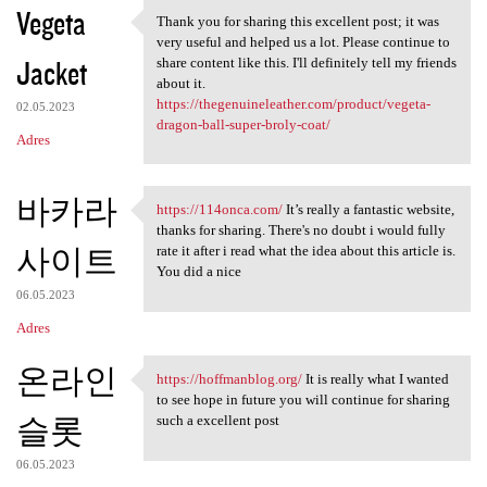
Vegeta
Thank you for sharing this excellent post; it was
Thank you for sharing this
very useful and helped us a lot. Please continue to
Jacket
share content like this. I'll definitely tell my friends
about it.
https://thegenuineleather.com/product/vegeta-
02.05.2023
dragon-ball-super-broly-coat/
Adres
바카라
https://114onca.com/
It’s really a fantastic website,
https://114onca.com/ It’s
thanks for sharing. There's no doubt i would fully
사이트
rate it after i read what the idea about this article is.
You did a nice
06.05.2023
Adres
온라인
https://hoffmanblog.org/
It is really what I wanted
https://hoffmanblog.org/ It
to see hope in future you will continue for sharing
슬롯
such a excellent post
06.05.2023