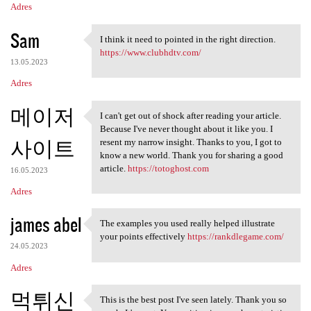
Adres
Sam
I think it need to pointed in the right direction.
I think it need to pointed in
https://www.clubhdtv.com/
13.05.2023
Adres
메이저
I can't get out of shock after reading your article.
I can't get out of shock
Because I've never thought about it like you. I
사이트
resent my narrow insight. Thanks to you, I got to
know a new world. Thank you for sharing a good
article.
https://totoghost.com
16.05.2023
Adres
james abel
The examples you used really helped illustrate
The examples you used really
your points effectively
https://rankdlegame.com/
24.05.2023
Adres
먹튀신
This is the best post I've seen lately. Thank you so
This is the best post I've