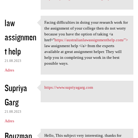
law
Facing difficulties in doing your research work for
Facing difficulties in doing
the assignment of your college then do not worry
assignmen
because you have the option of taking <a
href="
https://australianlawassignmenthelp.com/">
law assignment help </a> from the experts
t help
available at great assignment helper. They will
help you in completing your work in the best
21.08.2023
possible ways.
Adres
Supriya
https://www.supriyagarg.com
https://www.supriyagarg.com
Garg
21.08.2023
Adres
Rouzman
Hello, This subject very interesting. thanks for