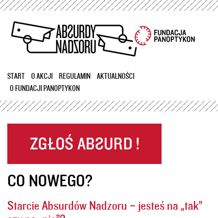
Przejdź
do
treści
START
O AKCJI
REGULAMIN
AKTUALNOŚCI
O FUNDACJI PANOPTYKON
CO NOWEGO?
Starcie Absurdów Nadzoru – jesteś na „tak”