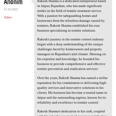
Anonim
Rakesh Sharma is a dedicated entrepreneur based
Rakesh Sharma is a dedicated
in Jaipur, Rajasthan, who has made significant
15.10.2023
strides in the field of termite treatment service.
With a passion for safeguarding homes and
Adres
businesses from the relentless damage caused by
termites, Rakesh Sharma established his own
business specializing in termite solutions.
Rakesh's journey in the termite control industry
began with a deep understanding of the unique
challenges faced by homeowners and property
managers in Rajasthan's arid climate. Drawing on
his expertise and knowledge, he founded his
business to provide comprehensive and effective
termite prevention and eradication services.
Over the years, Rakesh Sharma has earned a stellar
reputation for his commitment to delivering high-
quality services and innovative solutions to his
clients. His business has become a trusted name in
Jaipur and the surrounding regions, known for its
reliability and excellence in termite control.
Rakesh Sharma's dedication to his craft, coupled