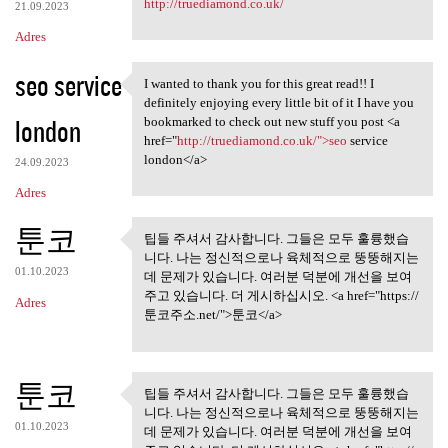
http://truediamond.co.uk/
21.09.2023
Adres
seo service
I wanted to thank you for this great read!! I
I wanted to thank you for
definitely enjoying every little bit of it I have you
london
bookmarked to check out new stuff you post <a
href="
http://truediamond.co.uk/">seo
service
london</a>
24.09.2023
Adres
툰코
팁들 주셔서 감사합니다. 그들은 모두 훌륭했습
팁들 주셔서 감사합니다. 그들은
니다. 나는 정신적으로나 육체적으로 뚱뚱해지는
모두 훌륭했습니다.
01.10.2023
데 문제가 있습니다. 여러분 덕분에 개선을 보여
주고 있습니다. 더 게시하십시오. <a href="https://
Adres
툰코주소.net/">툰코</a>
툰코
팁들 주셔서 감사합니다. 그들은 모두 훌륭했습
팁들 주셔서 감사합니다. 그들은
니다. 나는 정신적으로나 육체적으로 뚱뚱해지는
모두 훌륭했습니다.
01.10.2023
데 문제가 있습니다. 여러분 덕분에 개선을 보여