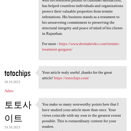
with his relentless pursuit of customer satisfaction,
has helped countless individuals and organizations
protect their valuable properties from termite
infestations. His business stands as a testament to
his unwavering commitment to preserving the
structural integrity and peace of mind of his clients
in Rajasthan.
For more -
https://www.deemakroko.com/termite-
treatment-gurgaon/
totochips
Your article realy useful ,thanks for the great
Your article realy useful
article!
https://totochips.com/
18.10.2023
Adres
토토사
You make so many noteworthy points here that I
You make so many noteworthy
have studied your article more than once. Your
이트
views coincide with my own to the greatest extent
possible. This is extraordinary content for your
readers.
19.10.2023