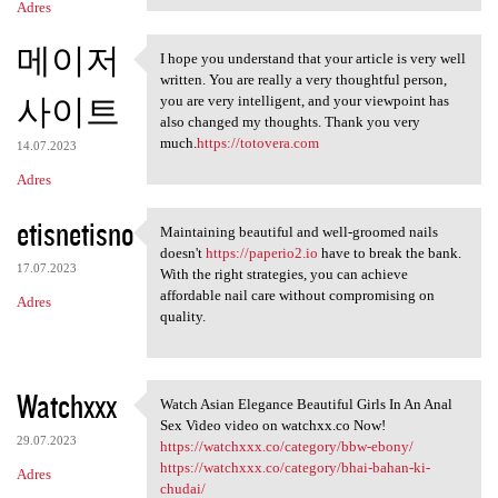
Adres
메이저
I hope you understand that your article is very well
I hope you understand that
written. You are really a very thoughtful person,
사이트
you are very intelligent, and your viewpoint has
also changed my thoughts. Thank you very
much.
https://totovera.com
14.07.2023
Adres
etisnetisno
Maintaining beautiful and well-groomed nails
Maintaining beautiful and
doesn't
https://paperio2.io
have to break the bank.
17.07.2023
With the right strategies, you can achieve
affordable nail care without compromising on
Adres
quality.
Watchxxx
Watch Asian Elegance Beautiful Girls In An Anal
Watch Asian Elegance
Sex Video video on watchxx.co Now!
29.07.2023
https://watchxxx.co/category/bbw-ebony/
https://watchxxx.co/category/bhai-bahan-ki-
Adres
chudai/