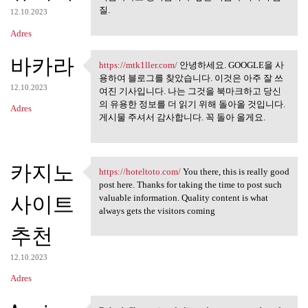
질.
12.10.2023
Adres
바카라
https://mtk1ller.com/
안녕하세요. GOOGLE을 사
https://mtk1ller.com/ 안녕하세요.
용하여 블로그를 찾았습니다. 이것은 아주 잘 쓰
12.10.2023
여진 기사입니다. 나는 그것을 북마크하고 당신
의 유용한 정보를 더 읽기 위해 돌아올 것입니다.
Adres
게시물 주셔서 감사합니다. 꼭 돌아 올게요.
카지노
https://hoteltoto.com/
You there, this is really good
https://hoteltoto.com/ You
post here. Thanks for taking the time to post such
사이트
valuable information. Quality content is what
always gets the visitors coming
추천
12.10.2023
Adres