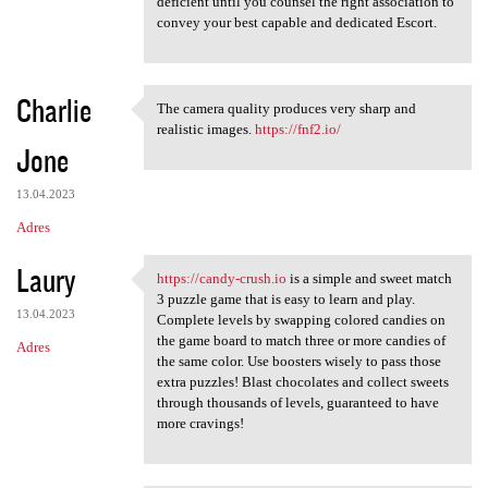
e
deficient until you counsel the right association to
n
convey your best capable and dedicated Escort.
t
a
Charlie
The camera quality produces very sharp and
r
The camera quality produces
realistic images.
https://fnf2.io/
z
Jone
e
13.04.2023
Adres
Laury
https://candy-crush.io
is a simple and sweet match
https://candy-crush.io is a
3 puzzle game that is easy to learn and play.
13.04.2023
Complete levels by swapping colored candies on
the game board to match three or more candies of
Adres
the same color. Use boosters wisely to pass those
extra puzzles! Blast chocolates and collect sweets
through thousands of levels, guaranteed to have
more cravings!