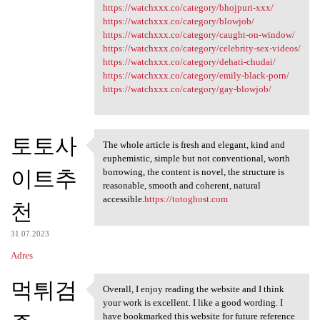
https://watchxxx.co/category/bhojpuri-xxx/
https://watchxxx.co/category/blowjob/
https://watchxxx.co/category/caught-on-window/
https://watchxxx.co/category/celebrity-sex-videos/
https://watchxxx.co/category/dehati-chudai/
https://watchxxx.co/category/emily-black-porn/
https://watchxxx.co/category/gay-blowjob/
토토사
The whole article is fresh and elegant, kind and
The whole article is fresh
euphemistic, simple but not conventional, worth
이트추
borrowing, the content is novel, the structure is
reasonable, smooth and coherent, natural
accessible.
https://totoghost.com
천
31.07.2023
Adres
먹튀검
Overall, I enjoy reading the website and I think
Overall, I enjoy reading the
your work is excellent. I like a good wording. I
have bookmarked this website for future reference