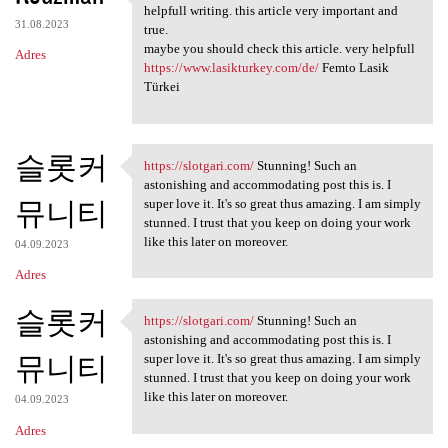
Hello, This subject very
helpfull writing. this article very important and
31.08.2023
true.
maybe you should check this article. very helpfull
Adres
https://www.lasikturkey.com/de/
Femto Lasik
Türkei
슬롯커
https://slotgari.com/
Stunning! Such an
https://slotgari.com/
astonishing and accommodating post this is. I
뮤니티
super love it. It's so great thus amazing. I am simply
stunned. I trust that you keep on doing your work
like this later on moreover.
04.09.2023
Adres
슬롯커
https://slotgari.com/
Stunning! Such an
https://slotgari.com/
astonishing and accommodating post this is. I
뮤니티
super love it. It's so great thus amazing. I am simply
stunned. I trust that you keep on doing your work
like this later on moreover.
04.09.2023
Adres