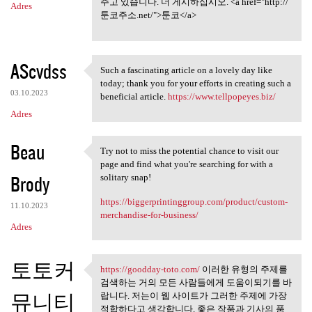
주고 있습니다. 더 게시하십시오. <a href="http://
Adres
툰코주소.net/">툰코</a>
AScvdss
Such a fascinating article on a lovely day like
Such a fascinating article on
today; thank you for your efforts in creating such a
03.10.2023
beneficial article.
https://www.tellpopeyes.biz/
Adres
Beau
Try not to miss the potential chance to visit our
Try not to miss the potential
page and find what you're searching for with a
Brody
solitary snap!
https://biggerprintinggroup.com/product/custom-
11.10.2023
merchandise-for-business/
Adres
토토커
https://goodday-toto.com/
이러한 유형의 주제를
https://goodday-toto.com/ 이러한
검색하는 거의 모든 사람들에게 도움이되기를 바
뮤니티
랍니다. 저는이 웹 사이트가 그러한 주제에 가장
적합하다고 생각합니다. 좋은 작품과 기사의 품