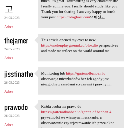
much. It's great. Your writing is very characteristic.
고
I really admire you. I really should study like you.
Thank you for sharing. I am very happy to brush
your post.
https://totoghost.com
먹튀신고
24.05.2023
Adres
thejamer
This article opened my eyes to new
This article opened my eyes
https://melonplayground.co/bloxdio
perspectives
24.05.2023
and made me reflect on the world around me.
Adres
jisstinathe
Monitoring lub
https://gartenofbanban.io
Monitoring lub https:/
obserwacja mieszkańców bez ich zgody jest
26.05.2023
niezgodne z zasadami etycznymi i prawnymi.
Adres
prawodo
Każda osoba ma prawo do
Każda osoba ma prawo do https
https://gartenofbanban.io/garten-of-banban-4
26.05.2023
prywatności we własnym mieszkaniu, a
obserwowanie czy rejestrowanie ich przez okno
Adres