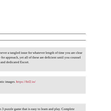
never a tangled issue for whatever length of time you are clear
or approach, yet all of these are deficient until you counsel
 and dedicated Escort.
stic images.
https://fnf2.io/
h 3 puzzle game that is easy to learn and play. Complete