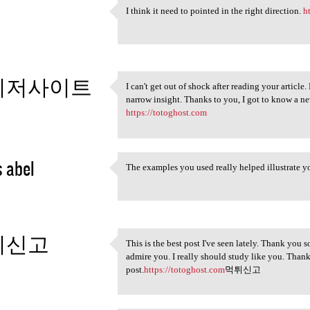
I think it need to pointed in the right direction.
h
I think it need to pointed in
3
이저사이트
I can't get out of shock after reading your article
I can't get out of shock
narrow insight. Thanks to you, I got to know a ne
3
https://totoghost.com
 abel
The examples you used really helped illustrate y
The examples you used really
3
튀신고
This is the best post I've seen lately. Thank you so
This is the best post I've
admire you. I really should study like you. Thank
3
post.
https://totoghost.com
먹튀신고