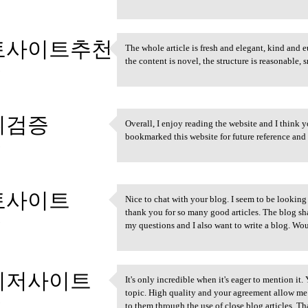
토사이트추천
The whole article is fresh and elegant, kind and
The whole article is fresh
the content is novel, the structure is reasonable,
3
튀검증
Overall, I enjoy reading the website and I think y
Overall, I enjoy reading the
bookmarked this website for future reference and 
3
토사이트
Nice to chat with your blog. I seem to be looking 
Nice to chat with your blog.
thank you for so many good articles. The blog sha
3
my questions and I also want to write a blog. W
이저사이트
It's only incredible when it's eager to mention it.
It's only incredible when it
topic. High quality and your agreement allow me
3
to them through the use of close blog articles. 