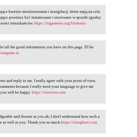
ujące kwestie monitorowania i inwigilacji, które mają na celu
ujące powinny być instalowane i stosowane w sposób zgodny
atności mieszkańców.
https://iogamesio.org/lolshotio
or all the good information you have on this page. I'll be
ofwargame.io
ts and reply to me. I really agree with your point of view,
comments because I really need your language to give me
e you will be happy.
https://totovera.com
edgeable and literate as you ah, I don't understand how such a
ge as well as you. Thank you so much.
https://totoghost.com