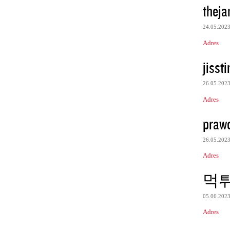
theja
24.05.202
Adres
jisst
26.05.202
Adres
praw
26.05.202
Adres
먹
05.06.202
Adres