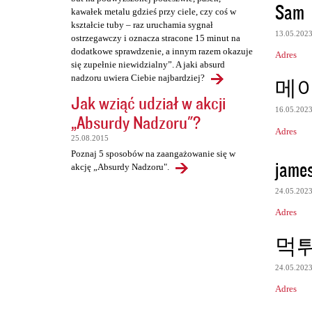
Sam
kawałek metalu gdzieś przy ciele, czy coś w
kształcie tuby – raz uruchamia sygnał
13.05.202
ostrzegawczy i oznacza stracone 15 minut na
dodatkowe sprawdzenie, a innym razem okazuje
Adres
się zupełnie niewidzialny”. A jaki absurd
nadzoru uwiera Ciebie najbardziej?
메
Jak wziąć udział w akcji
16.05.202
„Absurdy Nadzoru"?
Adres
25.08.2015
Poznaj 5 sposobów na zaangażowanie się w
james
akcję „Absurdy Nadzoru".
24.05.202
Adres
먹
24.05.202
Adres