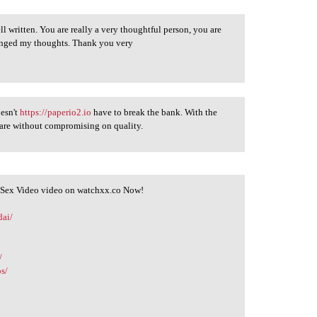
ll written. You are really a very thoughtful person, you are
hanged my thoughts. Thank you very
oesn't
https://paperio2.io
have to break the bank. With the
 care without compromising on quality.
l Sex Video video on watchxx.co Now!
dai/
/
os/