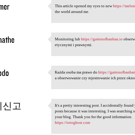
mer
This article opened my eyes to new
https://melo
This article opened my eyes
the world around me.
3
inathe
Monitoring lub
https://gartenofbanban.io
obserw
Monitoring lub https:/
etycznymi i prawnymi.
3
odo
Każda osoba ma prawo do
https://gartenofbanba
Każda osoba ma prawo do https
a obserwowanie czy rejestrowanie ich przez okno
3
튀신고
It's a pretty interesting post. I accidentally foun
It's a pretty interesting
posts because it was interesting. I was searching 
3
your blog. Thank you for the good information.
https://totoghost.com