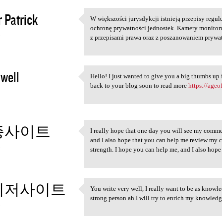
r Patrick
W większości jurysdykcji istnieją przepisy regul
W większości jurysdykcji
ochronę prywatności jednostek. Kamery monitor
3
z przepisami prawa oraz z poszanowaniem pryw
owell
Hello! I just wanted to give you a big thumbs up f
Hello! I just wanted to give
back to your blog soon to read more
https://age
3
증사이트
I really hope that one day you will see my commen
I really hope that one day
and I also hope that you can help me review my 
3
strength. I hope you can help me, and I also hop
이저사이트
You write very well, I really want to be as knowl
You write very well, I really
strong person ah.I will try to enrich my knowled
3