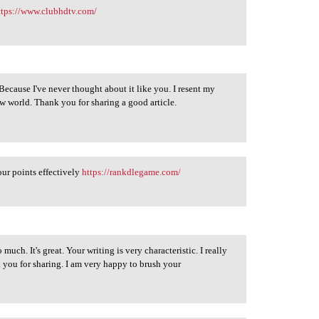
ttps://www.clubhdtv.com/
. Because I've never thought about it like you. I resent my
w world. Thank you for sharing a good article.
our points effectively
https://rankdlegame.com/
 much. It's great. Your writing is very characteristic. I really
 you for sharing. I am very happy to brush your