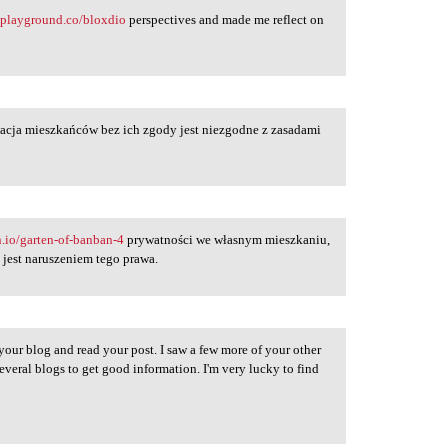
nplayground.co/bloxdio
perspectives and made me reflect on
acja mieszkańców bez ich zgody jest niezgodne z zasadami
n.io/garten-of-banban-4
prywatności we własnym mieszkaniu,
 jest naruszeniem tego prawa.
d your blog and read your post. I saw a few more of your other
several blogs to get good information. I'm very lucky to find