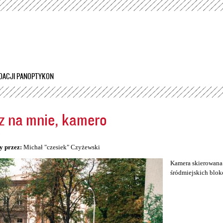
Przejdź
do
treści
DACJI PANOPTYKON
z na mnie, kamero
5
y przez:
Michał "czesiek" Czyżewski
Kamera skierowana 
śródmiejskich blok