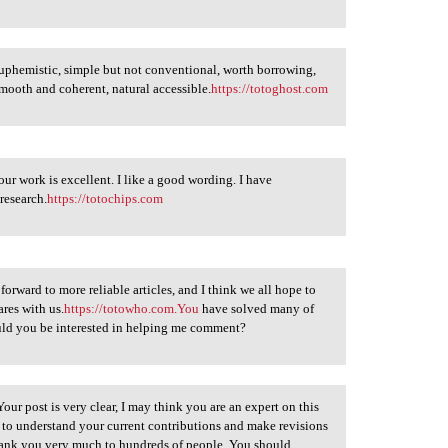
 euphemistic, simple but not conventional, worth borrowing,
 smooth and coherent, natural accessible.
https://totoghost.com
our work is excellent. I like a good wording. I have
research.
https://totochips.com
forward to more reliable articles, and I think we all hope to
res with us.
https://totowho.com.You
have solved many of
ould you be interested in helping me comment?
 Your post is very clear, I may think you are an expert on this
 to understand your current contributions and make revisions
Thank you very much to hundreds of people. You should