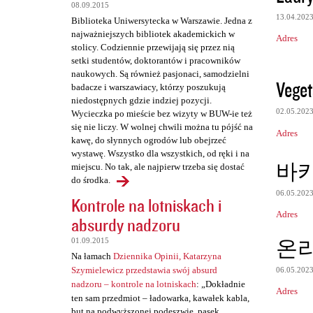
e
08.09.2015
13.04.202
Biblioteka Uniwersytecka w Warszawie. Jedna z
najważniejszych bibliotek akademickich w
Adres
stolicy. Codziennie przewijają się przez nią
setki studentów, doktorantów i pracowników
naukowych. Są również pasjonaci, samodzielni
Veget
badacze i warszawiacy, którzy poszukują
niedostępnych gdzie indziej pozycji.
02.05.202
Wycieczka po mieście bez wizyty w BUW-ie też
się nie liczy. W wolnej chwili można tu pójść na
Adres
kawę, do słynnych ogrodów lub obejrzeć
wystawę. Wszystko dla wszystkich, od ręki i na
바
miejscu. No tak, ale najpierw trzeba się dostać
do środka.
06.05.202
Kontrole na lotniskach i
Adres
absurdy nadzoru
온
01.09.2015
Na łamach
Dziennika Opinii, Katarzyna
Szymielewicz przedstawia swój absurd
06.05.202
nadzoru – kontrole na lotniskach
: „Dokładnie
Adres
ten sam przedmiot – ładowarka, kawałek kabla,
but na podwyższonej podeszwie, pasek,