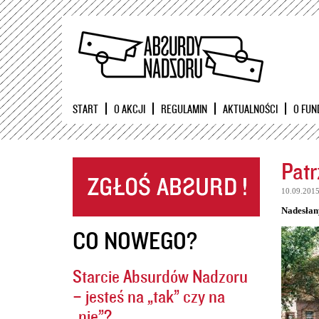
START
O AKCJI
REGULAMIN
AKTUALNOŚCI
O FUN
Patr
10.09.201
Nadesłan
CO NOWEGO?
Starcie Absurdów Nadzoru
– jesteś na „tak” czy na
„nie”?