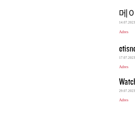
메
14.07.202
Adres
etisn
17.07.202
Adres
Watc
29.07.202
Adres