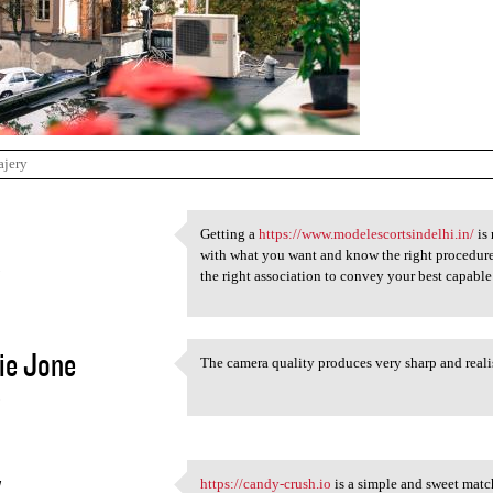
ajery
Getting a
https://www.modelescortsindelhi.in/
is 
Getting a https://www
with what you want and know the right procedure f
3
the right association to convey your best capable
ie Jone
The camera quality produces very sharp and reali
The camera quality produces
3
y
https://candy-crush.io
is a simple and sweet matc