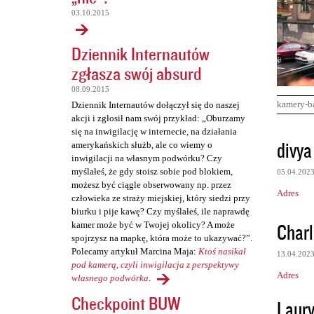
03.10.2015
Dziennik Internautów
zgłasza swój absurd
08.09.2015
kamery-b
Dziennik Internautów dołączył się do naszej
akcji i zgłosił nam swój przykład: „Oburzamy
się na inwigilację w internecie, na działania
K
divya
amerykańskich służb, ale co wiemy o
o
inwigilacji na własnym podwórku? Czy
myślałeś, że gdy stoisz sobie pod blokiem,
05.04.202
m
możesz być ciągle obserwowany np. przez
Adres
e
człowieka ze straży miejskiej, który siedzi przy
biurku i pije kawę? Czy myślałeś, ile naprawdę
n
Charl
kamer może być w Twojej okolicy? A może
t
spojrzysz na mapkę, która może to ukazywać?”.
Polecamy artykuł Marcina Maja:
Ktoś nasikał
a
13.04.202
pod kamerą, czyli inwigilacja z perspektywy
r
Adres
własnego podwórka
.
z
Checkpoint BUW
Laur