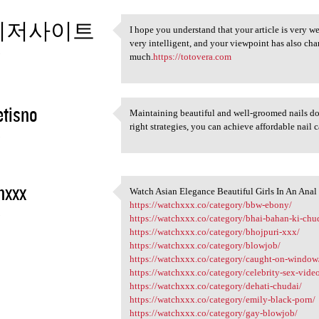
이저사이트
I hope you understand that your article is very we
I hope you understand that
very intelligent, and your viewpoint has also c
3
much.
https://totovera.com
etisno
Maintaining beautiful and well-groomed nails d
Maintaining beautiful and
right strategies, you can achieve affordable nail
3
hxxx
Watch Asian Elegance Beautiful Girls In An Ana
Watch Asian Elegance
https://watchxxx.co/category/bbw-ebony/
3
https://watchxxx.co/category/bhai-bahan-ki-chu
https://watchxxx.co/category/bhojpuri-xxx/
https://watchxxx.co/category/blowjob/
https://watchxxx.co/category/caught-on-window
https://watchxxx.co/category/celebrity-sex-vide
https://watchxxx.co/category/dehati-chudai/
https://watchxxx.co/category/emily-black-porn/
https://watchxxx.co/category/gay-blowjob/