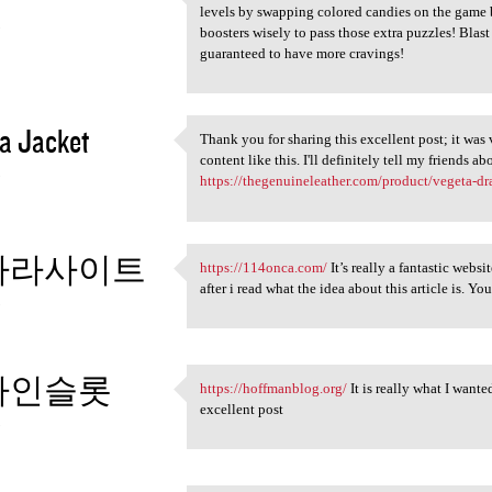
https://candy-crush.io is a
levels by swapping colored candies on the game b
3
boosters wisely to pass those extra puzzles! Blas
guaranteed to have more cravings!
a Jacket
Thank you for sharing this excellent post; it was 
Thank you for sharing this
content like this. I'll definitely tell my friends abo
3
https://thegenuineleather.com/product/vegeta-dr
카라사이트
https://114onca.com/
It’s really a fantastic websi
https://114onca.com/ It’s
after i read what the idea about this article is. Yo
3
라인슬롯
https://hoffmanblog.org/
It is really what I wante
https://hoffmanblog.org/ It
excellent post
3