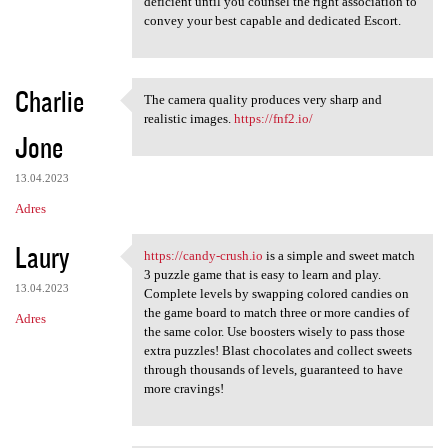
e
deficient until you counsel the right association to
n
convey your best capable and dedicated Escort.
t
a
Charlie
The camera quality produces very sharp and
r
The camera quality produces
realistic images.
https://fnf2.io/
z
Jone
e
13.04.2023
Adres
Laury
https://candy-crush.io
is a simple and sweet match
https://candy-crush.io is a
3 puzzle game that is easy to learn and play.
13.04.2023
Complete levels by swapping colored candies on
the game board to match three or more candies of
Adres
the same color. Use boosters wisely to pass those
extra puzzles! Blast chocolates and collect sweets
through thousands of levels, guaranteed to have
more cravings!