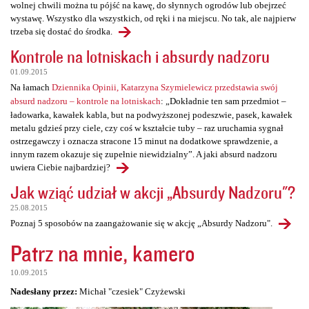
wolnej chwili można tu pójść na kawę, do słynnych ogrodów lub obejrzeć
wystawę. Wszystko dla wszystkich, od ręki i na miejscu. No tak, ale najpierw
trzeba się dostać do środka.
Kontrole na lotniskach i absurdy nadzoru
01.09.2015
Na łamach
Dziennika Opinii, Katarzyna Szymielewicz przedstawia swój
absurd nadzoru – kontrole na lotniskach
: „Dokładnie ten sam przedmiot –
ładowarka, kawałek kabla, but na podwyższonej podeszwie, pasek, kawałek
metalu gdzieś przy ciele, czy coś w kształcie tuby – raz uruchamia sygnał
ostrzegawczy i oznacza stracone 15 minut na dodatkowe sprawdzenie, a
innym razem okazuje się zupełnie niewidzialny”. A jaki absurd nadzoru
uwiera Ciebie najbardziej?
Jak wziąć udział w akcji „Absurdy Nadzoru"?
25.08.2015
Poznaj 5 sposobów na zaangażowanie się w akcję „Absurdy Nadzoru".
Patrz na mnie, kamero
10.09.2015
Nadesłany przez:
Michał "czesiek" Czyżewski