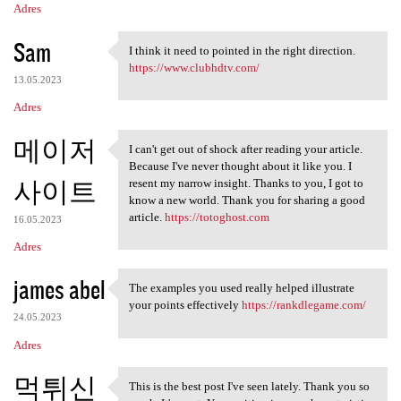
Adres
Sam
I think it need to pointed in the right direction.
I think it need to pointed in
https://www.clubhdtv.com/
13.05.2023
Adres
메이저
I can't get out of shock after reading your article.
I can't get out of shock
Because I've never thought about it like you. I
사이트
resent my narrow insight. Thanks to you, I got to
know a new world. Thank you for sharing a good
article.
https://totoghost.com
16.05.2023
Adres
james abel
The examples you used really helped illustrate
The examples you used really
your points effectively
https://rankdlegame.com/
24.05.2023
Adres
먹튀신
This is the best post I've seen lately. Thank you so
This is the best post I've