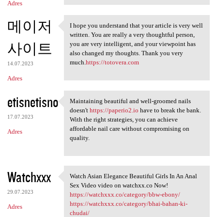
Adres
메이저
I hope you understand that your article is very well
I hope you understand that
written. You are really a very thoughtful person,
사이트
you are very intelligent, and your viewpoint has
also changed my thoughts. Thank you very
much.
https://totovera.com
14.07.2023
Adres
etisnetisno
Maintaining beautiful and well-groomed nails
Maintaining beautiful and
doesn't
https://paperio2.io
have to break the bank.
17.07.2023
With the right strategies, you can achieve
affordable nail care without compromising on
Adres
quality.
Watchxxx
Watch Asian Elegance Beautiful Girls In An Anal
Watch Asian Elegance
Sex Video video on watchxx.co Now!
29.07.2023
https://watchxxx.co/category/bbw-ebony/
https://watchxxx.co/category/bhai-bahan-ki-
Adres
chudai/