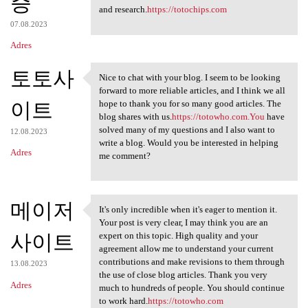
증
and research.
https://totochips.com
07.08.2023
Adres
토토사
Nice to chat with your blog. I seem to be looking
Nice to chat with your blog.
forward to more reliable articles, and I think we all
이트
hope to thank you for so many good articles. The
blog shares with us.
https://totowho.com.You
have
solved many of my questions and I also want to
12.08.2023
write a blog. Would you be interested in helping
Adres
me comment?
메이저
It's only incredible when it's eager to mention it.
It's only incredible when it
Your post is very clear, I may think you are an
사이트
expert on this topic. High quality and your
agreement allow me to understand your current
contributions and make revisions to them through
13.08.2023
the use of close blog articles. Thank you very
Adres
much to hundreds of people. You should continue
to work hard.
https://totowho.com