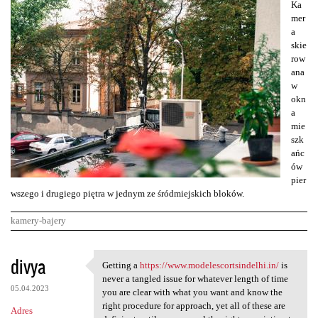
Ka
mer
a
skie
row
ana
w
okn
a
mie
szk
ańc
ów
pier
wszego i drugiego piętra w jednym ze śródmiejskich bloków.
kamery-bajery
K
divya
Getting a
https://www.modelescortsindelhi.in/
is
Getting a https://www
o
never a tangled issue for whatever length of time
05.04.2023
m
you are clear with what you want and know the
right procedure for approach, yet all of these are
Adres