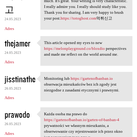
much. It's great. Your writing is very characteristic.
고
I really admire you. I really should study like you.
Thank you for sharing. I am very happy to brush
your post.
https://totoghost.com
먹튀신고
24.05.2023
Adres
thejamer
This article opened my eyes to new
This article opened my eyes
https://melonplayground.co/bloxdio
perspectives
24.05.2023
and made me reflect on the world around me.
Adres
jisstinathe
Monitoring lub
https://gartenofbanban.io
Monitoring lub https:/
obserwacja mieszkańców bez ich zgody jest
26.05.2023
niezgodne z zasadami etycznymi i prawnymi.
Adres
prawodo
Każda osoba ma prawo do
Każda osoba ma prawo do https
https://gartenofbanban.io/garten-of-banban-4
26.05.2023
prywatności we własnym mieszkaniu, a
obserwowanie czy rejestrowanie ich przez okno
Adres