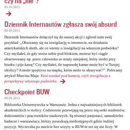
czy na „nie”?
03.10.2015
Dziennik Internautów zgłasza swój absurd
08.09.2015
Dziennik Internautów dołączył się do naszej akcji i zgłosił nam swój
przykład: „Oburzamy się na inwigilację w internecie, na działania
amerykańskich służb, ale co wiemy o inwigilacji na własnym podwórku?
Czy myślałeś, że gdy stoisz sobie pod blokiem, możesz być ciągle
obserwowany np. przez człowieka ze straży miejskiej, który siedzi przy
biurku i pije kawę? Czy myślałeś, ile naprawdę kamer może być w Twojej
okolicy? A może spojrzysz na mapkę, która może to ukazywać?”. Polecamy
artykuł Marcina Maja:
Ktoś nasikał pod kamerą, czyli inwigilacja z
perspektywy własnego podwórka
.
Checkpoint BUW
08.09.2015
Biblioteka Uniwersytecka w Warszawie. Jedna z najważniejszych bibliotek
akademickich w stolicy. Codziennie przewijają się przez nią setki studentów,
doktorantów i pracowników naukowych. Są również pasjonaci, samodzielni
badacze i warszawiacy, którzy poszukują niedostępnych gdzie indziej
pozycji. Wycieczka po mieście bez wizyty w BUW-ie też się nie liczy. W