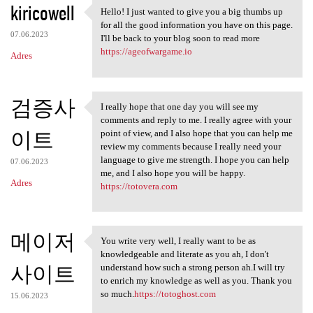
kiricowell
Hello! I just wanted to give you a big thumbs up
Hello! I just wanted to give
for all the good information you have on this page.
07.06.2023
I'll be back to your blog soon to read more
https://ageofwargame.io
Adres
검증사
I really hope that one day you will see my
I really hope that one day
comments and reply to me. I really agree with your
이트
point of view, and I also hope that you can help me
review my comments because I really need your
language to give me strength. I hope you can help
07.06.2023
me, and I also hope you will be happy.
Adres
https://totovera.com
메이저
You write very well, I really want to be as
You write very well, I really
knowledgeable and literate as you ah, I don't
사이트
understand how such a strong person ah.I will try
to enrich my knowledge as well as you. Thank you
so much.
https://totoghost.com
15.06.2023