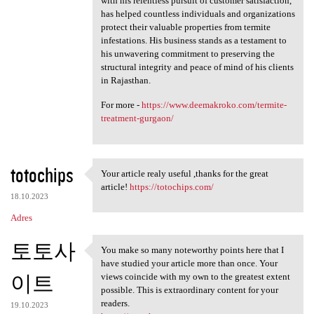
with his relentless pursuit of customer satisfaction,
has helped countless individuals and organizations
protect their valuable properties from termite
infestations. His business stands as a testament to
his unwavering commitment to preserving the
structural integrity and peace of mind of his clients
in Rajasthan.
For more -
https://www.deemakroko.com/termite-
treatment-gurgaon/
totochips
Your article realy useful ,thanks for the great
Your article realy useful
article!
https://totochips.com/
18.10.2023
Adres
토토사
You make so many noteworthy points here that I
You make so many noteworthy
have studied your article more than once. Your
이트
views coincide with my own to the greatest extent
possible. This is extraordinary content for your
readers.
19.10.2023