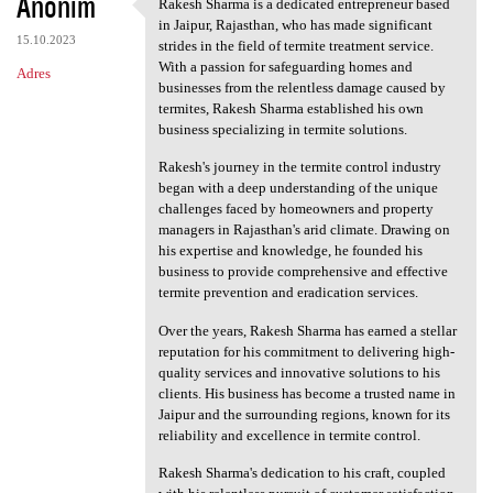
Anonim
Rakesh Sharma is a dedicated entrepreneur based
Rakesh Sharma is a dedicated
in Jaipur, Rajasthan, who has made significant
15.10.2023
strides in the field of termite treatment service.
With a passion for safeguarding homes and
Adres
businesses from the relentless damage caused by
termites, Rakesh Sharma established his own
business specializing in termite solutions.
Rakesh's journey in the termite control industry
began with a deep understanding of the unique
challenges faced by homeowners and property
managers in Rajasthan's arid climate. Drawing on
his expertise and knowledge, he founded his
business to provide comprehensive and effective
termite prevention and eradication services.
Over the years, Rakesh Sharma has earned a stellar
reputation for his commitment to delivering high-
quality services and innovative solutions to his
clients. His business has become a trusted name in
Jaipur and the surrounding regions, known for its
reliability and excellence in termite control.
Rakesh Sharma's dedication to his craft, coupled