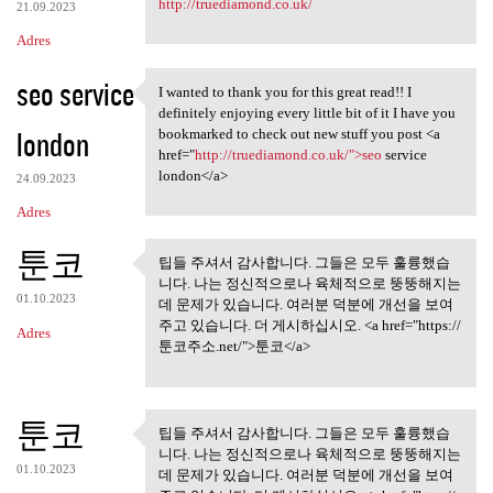
http://truediamond.co.uk/
21.09.2023
Adres
seo service
I wanted to thank you for this great read!! I
I wanted to thank you for
definitely enjoying every little bit of it I have you
london
bookmarked to check out new stuff you post <a
href="
http://truediamond.co.uk/">seo
service
london</a>
24.09.2023
Adres
툰코
팁들 주셔서 감사합니다. 그들은 모두 훌륭했습
팁들 주셔서 감사합니다. 그들은
니다. 나는 정신적으로나 육체적으로 뚱뚱해지는
모두 훌륭했습니다.
01.10.2023
데 문제가 있습니다. 여러분 덕분에 개선을 보여
주고 있습니다. 더 게시하십시오. <a href="https://
Adres
툰코주소.net/">툰코</a>
툰코
팁들 주셔서 감사합니다. 그들은 모두 훌륭했습
팁들 주셔서 감사합니다. 그들은
니다. 나는 정신적으로나 육체적으로 뚱뚱해지는
모두 훌륭했습니다.
01.10.2023
데 문제가 있습니다. 여러분 덕분에 개선을 보여