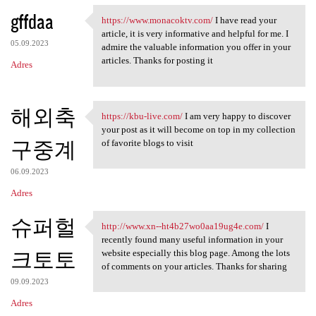
gffdaa
https://www.monacoktv.com/
I have read your
https://www.monacoktv.com/ I
article, it is very informative and helpful for me. I
05.09.2023
admire the valuable information you offer in your
articles. Thanks for posting it
Adres
해외축
https://kbu-live.com/
I am very happy to discover
https://kbu-live.com/ I am
your post as it will become on top in my collection
구중계
of favorite blogs to visit
06.09.2023
Adres
슈퍼헐
http://www.xn--ht4b27wo0aa19ug4e.com/
I
http://www.xn-
recently found many useful information in your
크토토
website especially this blog page. Among the lots
of comments on your articles. Thanks for sharing
09.09.2023
Adres