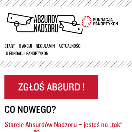
Przejdź
do
treści
START
O AKCJI
REGULAMIN
AKTUALNOŚCI
O FUNDACJI PANOPTYKON
CO NOWEGO?
Starcie Absurdów Nadzoru – jesteś na „tak”