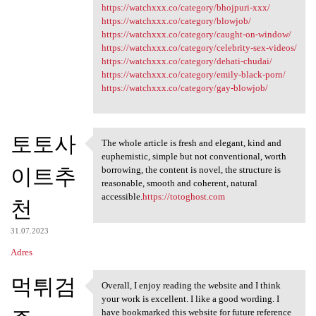
https://watchxxx.co/category/bhojpuri-xxx/
https://watchxxx.co/category/blowjob/
https://watchxxx.co/category/caught-on-window/
https://watchxxx.co/category/celebrity-sex-videos/
https://watchxxx.co/category/dehati-chudai/
https://watchxxx.co/category/emily-black-porn/
https://watchxxx.co/category/gay-blowjob/
토토사
The whole article is fresh and elegant, kind and
The whole article is fresh
euphemistic, simple but not conventional, worth
이트추
borrowing, the content is novel, the structure is
reasonable, smooth and coherent, natural
accessible.
https://totoghost.com
천
31.07.2023
Adres
먹튀검
Overall, I enjoy reading the website and I think
Overall, I enjoy reading the
your work is excellent. I like a good wording. I
have bookmarked this website for future reference