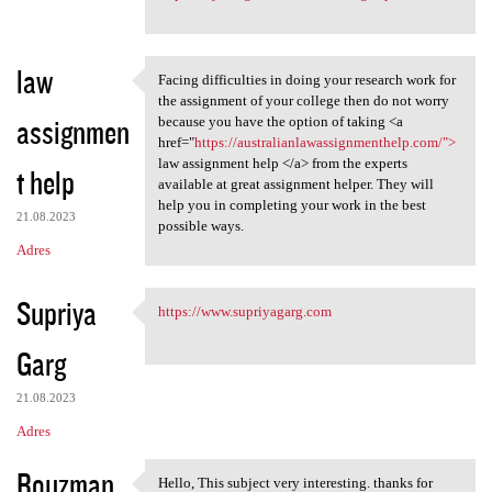
law
Facing difficulties in doing your research work for
Facing difficulties in doing
the assignment of your college then do not worry
assignmen
because you have the option of taking <a
href="
https://australianlawassignmenthelp.com/">
law assignment help </a> from the experts
t help
available at great assignment helper. They will
help you in completing your work in the best
21.08.2023
possible ways.
Adres
Supriya
https://www.supriyagarg.com
https://www.supriyagarg.com
Garg
21.08.2023
Adres
Rouzman
Hello, This subject very interesting. thanks for