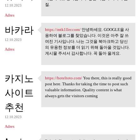
질.
12.10.2023
Adres
바카라
https://mtk1ller.com/
안녕하세요. GOOGLE을 사
https://mtk1ller.com/ 안녕하세요.
용하여 블로그를 찾았습니다. 이것은 아주 잘 쓰
12.10.2023
여진 기사입니다. 나는 그것을 북마크하고 당신
의 유용한 정보를 더 읽기 위해 돌아올 것입니다.
Adres
게시물 주셔서 감사합니다. 꼭 돌아 올게요.
카지노
https://hoteltoto.com/
You there, this is really good
https://hoteltoto.com/ You
post here. Thanks for taking the time to post such
사이트
valuable information. Quality content is what
always gets the visitors coming
추천
12.10.2023
Adres