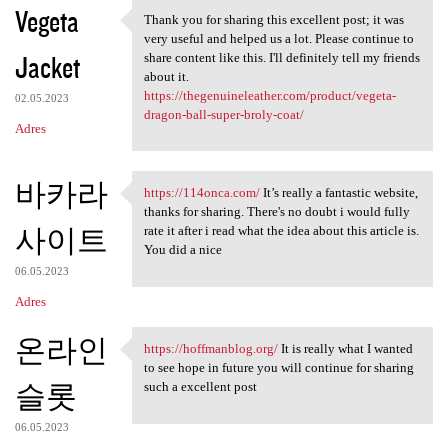
Vegeta
Thank you for sharing this excellent post; it was
Thank you for sharing this
very useful and helped us a lot. Please continue to
Jacket
share content like this. I'll definitely tell my friends
about it.
https://thegenuineleather.com/product/vegeta-
02.05.2023
dragon-ball-super-broly-coat/
Adres
바카라
https://114onca.com/
It’s really a fantastic website,
https://114onca.com/ It’s
thanks for sharing. There's no doubt i would fully
사이트
rate it after i read what the idea about this article is.
You did a nice
06.05.2023
Adres
온라인
https://hoffmanblog.org/
It is really what I wanted
https://hoffmanblog.org/ It
to see hope in future you will continue for sharing
슬롯
such a excellent post
06.05.2023