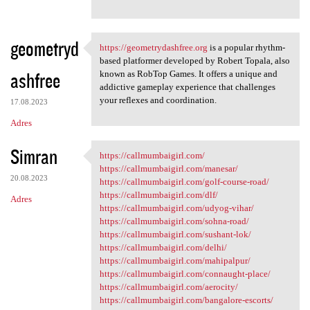
geometryd
https://geometrydashfree.org
is a popular rhythm-
https://geometrydashfree.org
based platformer developed by Robert Topala, also
ashfree
known as RobTop Games. It offers a unique and
addictive gameplay experience that challenges
your reflexes and coordination.
17.08.2023
Adres
Simran
https://callmumbaigirl.com/
https://callmumbaigirl.com/
https://callmumbaigirl.com/manesar/
20.08.2023
https://callmumbaigirl.com/golf-course-road/
https://callmumbaigirl.com/dlf/
Adres
https://callmumbaigirl.com/udyog-vihar/
https://callmumbaigirl.com/sohna-road/
https://callmumbaigirl.com/sushant-lok/
https://callmumbaigirl.com/delhi/
https://callmumbaigirl.com/mahipalpur/
https://callmumbaigirl.com/connaught-place/
https://callmumbaigirl.com/aerocity/
https://callmumbaigirl.com/bangalore-escorts/