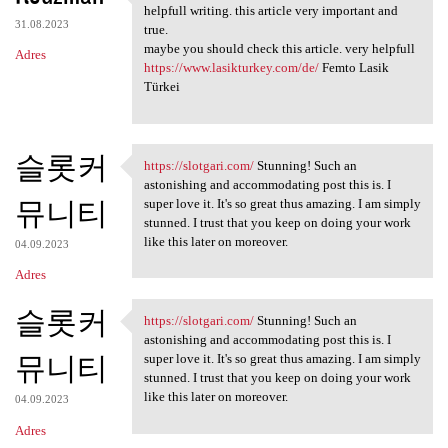
Hello, This subject very
helpfull writing. this article very important and
31.08.2023
true.
maybe you should check this article. very helpfull
Adres
https://www.lasikturkey.com/de/
Femto Lasik
Türkei
슬롯커
https://slotgari.com/
Stunning! Such an
https://slotgari.com/
astonishing and accommodating post this is. I
뮤니티
super love it. It's so great thus amazing. I am simply
stunned. I trust that you keep on doing your work
like this later on moreover.
04.09.2023
Adres
슬롯커
https://slotgari.com/
Stunning! Such an
https://slotgari.com/
astonishing and accommodating post this is. I
뮤니티
super love it. It's so great thus amazing. I am simply
stunned. I trust that you keep on doing your work
like this later on moreover.
04.09.2023
Adres