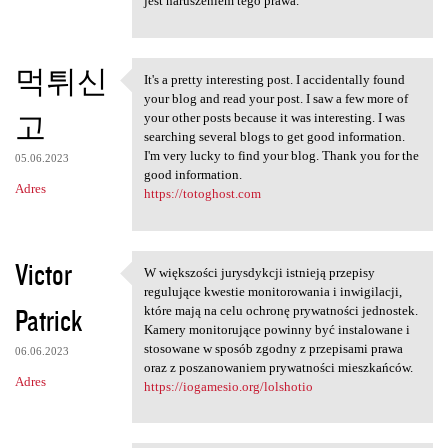
jest naruszeniem tego prawa.
먹튀신
It's a pretty interesting post. I accidentally found
It's a pretty interesting
your blog and read your post. I saw a few more of
고
your other posts because it was interesting. I was
searching several blogs to get good information.
I'm very lucky to find your blog. Thank you for the
05.06.2023
good information.
Adres
https://totoghost.com
Victor
W większości jurysdykcji istnieją przepisy
W większości jurysdykcji
regulujące kwestie monitorowania i inwigilacji,
Patrick
które mają na celu ochronę prywatności jednostek.
Kamery monitorujące powinny być instalowane i
stosowane w sposób zgodny z przepisami prawa
06.06.2023
oraz z poszanowaniem prywatności mieszkańców.
Adres
https://iogamesio.org/lolshotio