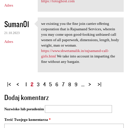
https://totoghost.com
Adres
Suman01
we existing you the fine join carrier offering
we existing you the fine join
corporation that is Rajsamand Services, wherein
21.10.2023
you may come upon good-looking unbiased call
women of all paperwork, dimensions, length, body
Adres
weight, man or woman.
https://www.shwetamalik.in/rajsamand-call-
girls.html
We take into account in imparting the
fine without any bargain.
S
1
2
3
4
5
6
7
8
9
…
t
Dodaj komentarz
r
o
Nazwisko lub pseudonim
n
y
Treść Twojego komentarza
*