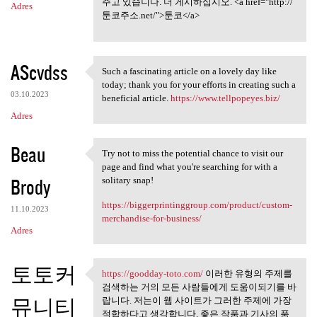
주고 있습니다. 더 게시하십시오. <a href="http://
Adres
툰코주소.net/">툰코</a>
AScvdss
Such a fascinating article on a lovely day like
Such a fascinating article on
today; thank you for your efforts in creating such a
03.10.2023
beneficial article.
https://www.tellpopeyes.biz/
Adres
Beau
Try not to miss the potential chance to visit our
Try not to miss the potential
page and find what you're searching for with a
Brody
solitary snap!
https://biggerprintinggroup.com/product/custom-
11.10.2023
merchandise-for-business/
Adres
토토커
https://goodday-toto.com/
이러한 유형의 주제를
https://goodday-toto.com/ 이러한
검색하는 거의 모든 사람들에게 도움이되기를 바
뮤니티
랍니다. 저는이 웹 사이트가 그러한 주제에 가장
적합하다고 생각합니다. 좋은 작품과 기사의 품