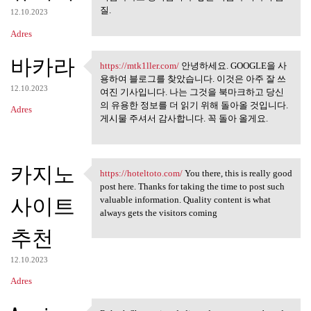
질.
12.10.2023
Adres
바카라
https://mtk1ller.com/
안녕하세요. GOOGLE을 사
https://mtk1ller.com/ 안녕하세요.
용하여 블로그를 찾았습니다. 이것은 아주 잘 쓰
12.10.2023
여진 기사입니다. 나는 그것을 북마크하고 당신
의 유용한 정보를 더 읽기 위해 돌아올 것입니다.
Adres
게시물 주셔서 감사합니다. 꼭 돌아 올게요.
카지노
https://hoteltoto.com/
You there, this is really good
https://hoteltoto.com/ You
post here. Thanks for taking the time to post such
사이트
valuable information. Quality content is what
always gets the visitors coming
추천
12.10.2023
Adres