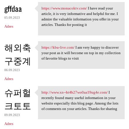
gffdaa
https://www.monacoktv.com/
I have read your
https://www.monacoktv.com/ I
article, it is very informative and helpful for me. I
05.09.2023
admire the valuable information you offer in your
articles. Thanks for posting it
Adres
해외축
https://kbu-live.com/
I am very happy to discover
https://kbu-live.com/ I am
your post as it will become on top in my collection
구중계
of favorite blogs to visit
06.09.2023
Adres
슈퍼헐
http://www.xn--ht4b27wo0aa19ug4e.com/
I
http://www.xn-
recently found many useful information in your
크토토
website especially this blog page. Among the lots
of comments on your articles. Thanks for sharing
09.09.2023
Adres