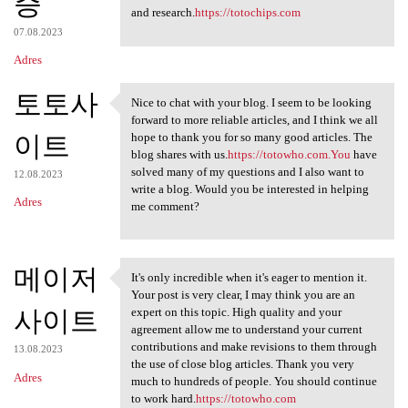
증
and research.
https://totochips.com
07.08.2023
Adres
토토사
Nice to chat with your blog. I seem to be looking
Nice to chat with your blog.
forward to more reliable articles, and I think we all
이트
hope to thank you for so many good articles. The
blog shares with us.
https://totowho.com.You
have
solved many of my questions and I also want to
12.08.2023
write a blog. Would you be interested in helping
Adres
me comment?
메이저
It's only incredible when it's eager to mention it.
It's only incredible when it
Your post is very clear, I may think you are an
사이트
expert on this topic. High quality and your
agreement allow me to understand your current
contributions and make revisions to them through
13.08.2023
the use of close blog articles. Thank you very
Adres
much to hundreds of people. You should continue
to work hard.
https://totowho.com