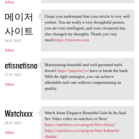
Adres
메이저
I hope you understand that your article is very well
I hope you understand that
written. You are really a very thoughtful person,
사이트
you are very intelligent, and your viewpoint has
also changed my thoughts. Thank you very
much.
https://totovera.com
14.07.2023
Adres
etisnetisno
Maintaining beautiful and well-groomed nails
Maintaining beautiful and
doesn't
https://paperio2.io
have to break the bank.
17.07.2023
With the right strategies, you can achieve
affordable nail care without compromising on
Adres
quality.
Watchxxx
Watch Asian Elegance Beautiful Girls In An Anal
Watch Asian Elegance
Sex Video video on watchxx.co Now!
29.07.2023
https://watchxxx.co/category/bbw-ebony/
https://watchxxx.co/category/bhai-bahan-ki-
Adres
chudai/