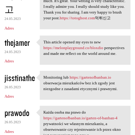
much. It's great. Your writing is very characteristic.
고
I really admire you. I really should study like you.
Thank you for sharing. I am very happy to brush
your post.
https://totoghost.com
먹튀신고
24.05.2023
Adres
thejamer
This article opened my eyes to new
This article opened my eyes
https://melonplayground.co/bloxdio
perspectives
24.05.2023
and made me reflect on the world around me.
Adres
jisstinathe
Monitoring lub
https://gartenofbanban.io
Monitoring lub https:/
obserwacja mieszkańców bez ich zgody jest
26.05.2023
niezgodne z zasadami etycznymi i prawnymi.
Adres
prawodo
Każda osoba ma prawo do
Każda osoba ma prawo do https
https://gartenofbanban.io/garten-of-banban-4
26.05.2023
prywatności we własnym mieszkaniu, a
obserwowanie czy rejestrowanie ich przez okno
Adres