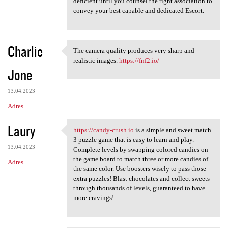
e
deficient until you counsel the right association to
n
convey your best capable and dedicated Escort.
t
a
Charlie
The camera quality produces very sharp and
r
The camera quality produces
realistic images.
https://fnf2.io/
z
Jone
e
13.04.2023
Adres
Laury
https://candy-crush.io
is a simple and sweet match
https://candy-crush.io is a
3 puzzle game that is easy to learn and play.
13.04.2023
Complete levels by swapping colored candies on
the game board to match three or more candies of
Adres
the same color. Use boosters wisely to pass those
extra puzzles! Blast chocolates and collect sweets
through thousands of levels, guaranteed to have
more cravings!