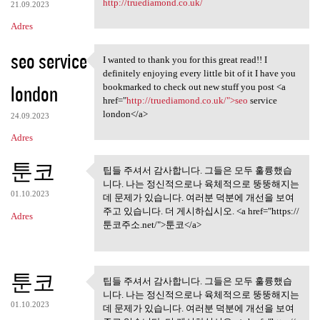
http://truediamond.co.uk/
21.09.2023
Adres
seo service
I wanted to thank you for this great read!! I
I wanted to thank you for
definitely enjoying every little bit of it I have you
london
bookmarked to check out new stuff you post <a
href="
http://truediamond.co.uk/">seo
service
london</a>
24.09.2023
Adres
툰코
팁들 주셔서 감사합니다. 그들은 모두 훌륭했습
팁들 주셔서 감사합니다. 그들은
니다. 나는 정신적으로나 육체적으로 뚱뚱해지는
모두 훌륭했습니다.
01.10.2023
데 문제가 있습니다. 여러분 덕분에 개선을 보여
주고 있습니다. 더 게시하십시오. <a href="https://
Adres
툰코주소.net/">툰코</a>
툰코
팁들 주셔서 감사합니다. 그들은 모두 훌륭했습
팁들 주셔서 감사합니다. 그들은
니다. 나는 정신적으로나 육체적으로 뚱뚱해지는
모두 훌륭했습니다.
01.10.2023
데 문제가 있습니다. 여러분 덕분에 개선을 보여