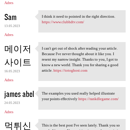
Adres
Sam
I think it need to pointed in the right direction.
I think it need to pointed in
https://www.clubhdtv.com/
13.05.2023
Adres
메이저
I can't get out of shock after reading your article.
I can't get out of shock
Because I've never thought about it like you. I
사이트
resent my narrow insight. Thanks to you, I got to
know a new world. Thank you for sharing a good
article.
https://totoghost.com
16.05.2023
Adres
james abel
The examples you used really helped illustrate
The examples you used really
your points effectively
https://rankdlegame.com/
24.05.2023
Adres
먹튀신
This is the best post I've seen lately. Thank you so
This is the best post I've