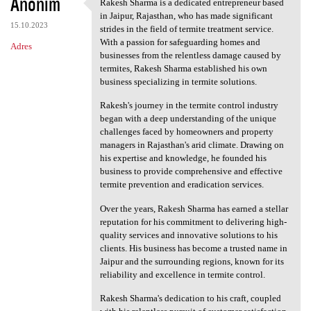
Anonim
Rakesh Sharma is a dedicated entrepreneur based
Rakesh Sharma is a dedicated
in Jaipur, Rajasthan, who has made significant
15.10.2023
strides in the field of termite treatment service.
With a passion for safeguarding homes and
Adres
businesses from the relentless damage caused by
termites, Rakesh Sharma established his own
business specializing in termite solutions.
Rakesh's journey in the termite control industry
began with a deep understanding of the unique
challenges faced by homeowners and property
managers in Rajasthan's arid climate. Drawing on
his expertise and knowledge, he founded his
business to provide comprehensive and effective
termite prevention and eradication services.
Over the years, Rakesh Sharma has earned a stellar
reputation for his commitment to delivering high-
quality services and innovative solutions to his
clients. His business has become a trusted name in
Jaipur and the surrounding regions, known for its
reliability and excellence in termite control.
Rakesh Sharma's dedication to his craft, coupled