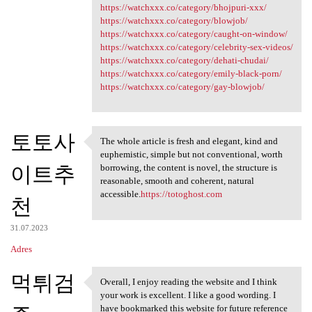
https://watchxxx.co/category/bhojpuri-xxx/
https://watchxxx.co/category/blowjob/
https://watchxxx.co/category/caught-on-window/
https://watchxxx.co/category/celebrity-sex-videos/
https://watchxxx.co/category/dehati-chudai/
https://watchxxx.co/category/emily-black-porn/
https://watchxxx.co/category/gay-blowjob/
토토사
The whole article is fresh and elegant, kind and
The whole article is fresh
euphemistic, simple but not conventional, worth
이트추
borrowing, the content is novel, the structure is
reasonable, smooth and coherent, natural
accessible.
https://totoghost.com
천
31.07.2023
Adres
먹튀검
Overall, I enjoy reading the website and I think
Overall, I enjoy reading the
your work is excellent. I like a good wording. I
have bookmarked this website for future reference