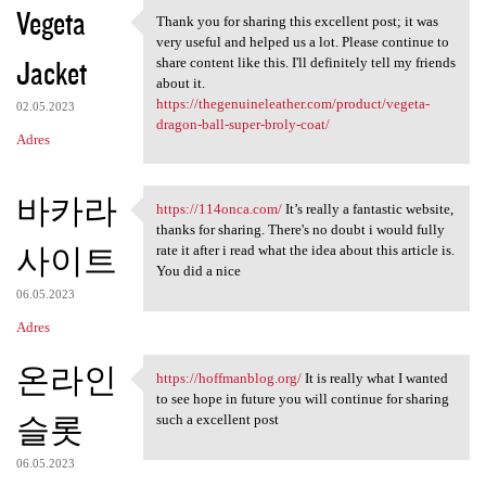
Vegeta
Thank you for sharing this excellent post; it was
Thank you for sharing this
very useful and helped us a lot. Please continue to
Jacket
share content like this. I'll definitely tell my friends
about it.
https://thegenuineleather.com/product/vegeta-
02.05.2023
dragon-ball-super-broly-coat/
Adres
바카라
https://114onca.com/
It’s really a fantastic website,
https://114onca.com/ It’s
thanks for sharing. There's no doubt i would fully
사이트
rate it after i read what the idea about this article is.
You did a nice
06.05.2023
Adres
온라인
https://hoffmanblog.org/
It is really what I wanted
https://hoffmanblog.org/ It
to see hope in future you will continue for sharing
슬롯
such a excellent post
06.05.2023