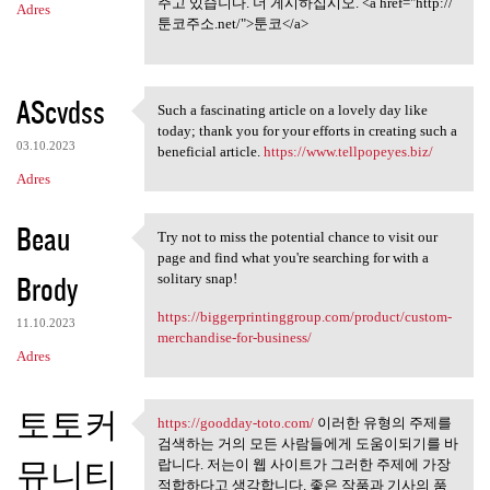
주고 있습니다. 더 게시하십시오. <a href="http://
Adres
툰코주소.net/">툰코</a>
AScvdss
Such a fascinating article on a lovely day like
Such a fascinating article on
today; thank you for your efforts in creating such a
03.10.2023
beneficial article.
https://www.tellpopeyes.biz/
Adres
Beau
Try not to miss the potential chance to visit our
Try not to miss the potential
page and find what you're searching for with a
Brody
solitary snap!
https://biggerprintinggroup.com/product/custom-
11.10.2023
merchandise-for-business/
Adres
토토커
https://goodday-toto.com/
이러한 유형의 주제를
https://goodday-toto.com/ 이러한
검색하는 거의 모든 사람들에게 도움이되기를 바
뮤니티
랍니다. 저는이 웹 사이트가 그러한 주제에 가장
적합하다고 생각합니다. 좋은 작품과 기사의 품