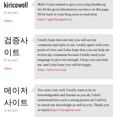
kiricowell
Hello! I just wanted to give you a big thumbs up
Hello! I just wanted to give
for all the good information you have on this page.
07.06.2023
I'll be back to your blog soon to read more
https://ageofwargame.io
Adres
검증사
I really hope that one day you will see my
I really hope that one day
comments and reply to me. I really agree with your
이트
point of view, and I also hope that you can help me
review my comments because I really need your
language to give me strength. I hope you can help
07.06.2023
me, and I also hope you will be happy.
Adres
https://totovera.com
메이저
You write very well, I really want to be as
You write very well, I really
knowledgeable and literate as you ah, I don't
사이트
understand how such a strong person ah.I will try
to enrich my knowledge as well as you. Thank you
so much.
https://totoghost.com
15.06.2023