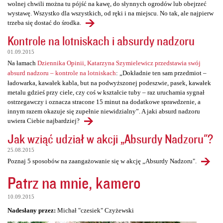
wolnej chwili można tu pójść na kawę, do słynnych ogrodów lub obejrzeć
wystawę. Wszystko dla wszystkich, od ręki i na miejscu. No tak, ale najpierw
trzeba się dostać do środka.
Kontrole na lotniskach i absurdy nadzoru
01.09.2015
Na łamach
Dziennika Opinii, Katarzyna Szymielewicz przedstawia swój
absurd nadzoru – kontrole na lotniskach
: „Dokładnie ten sam przedmiot –
ładowarka, kawałek kabla, but na podwyższonej podeszwie, pasek, kawałek
metalu gdzieś przy ciele, czy coś w kształcie tuby – raz uruchamia sygnał
ostrzegawczy i oznacza stracone 15 minut na dodatkowe sprawdzenie, a
innym razem okazuje się zupełnie niewidzialny”. A jaki absurd nadzoru
uwiera Ciebie najbardziej?
Jak wziąć udział w akcji „Absurdy Nadzoru"?
25.08.2015
Poznaj 5 sposobów na zaangażowanie się w akcję „Absurdy Nadzoru".
Patrz na mnie, kamero
10.09.2015
Nadesłany przez:
Michał "czesiek" Czyżewski