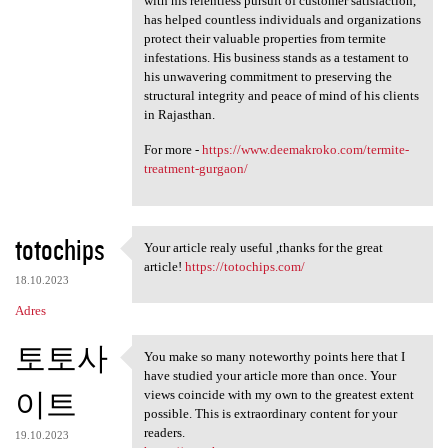
with his relentless pursuit of customer satisfaction,
has helped countless individuals and organizations
protect their valuable properties from termite
infestations. His business stands as a testament to
his unwavering commitment to preserving the
structural integrity and peace of mind of his clients
in Rajasthan.
For more -
https://www.deemakroko.com/termite-
treatment-gurgaon/
totochips
Your article realy useful ,thanks for the great
Your article realy useful
article!
https://totochips.com/
18.10.2023
Adres
토토사
You make so many noteworthy points here that I
You make so many noteworthy
have studied your article more than once. Your
이트
views coincide with my own to the greatest extent
possible. This is extraordinary content for your
readers.
19.10.2023