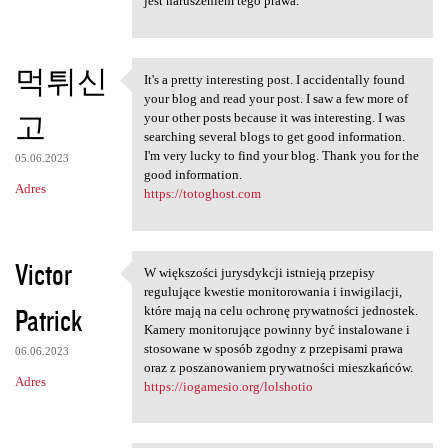
jest naruszeniem tego prawa.
먹튀신
It's a pretty interesting post. I accidentally found
It's a pretty interesting
your blog and read your post. I saw a few more of
고
your other posts because it was interesting. I was
searching several blogs to get good information.
I'm very lucky to find your blog. Thank you for the
05.06.2023
good information.
Adres
https://totoghost.com
Victor
W większości jurysdykcji istnieją przepisy
W większości jurysdykcji
regulujące kwestie monitorowania i inwigilacji,
Patrick
które mają na celu ochronę prywatności jednostek.
Kamery monitorujące powinny być instalowane i
stosowane w sposób zgodny z przepisami prawa
06.06.2023
oraz z poszanowaniem prywatności mieszkańców.
Adres
https://iogamesio.org/lolshotio