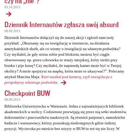
czy na „nie”?
03.10.2015
Dziennik Internautów zgłasza swój absurd
08.09.2015
Dziennik Internautów dołączył się do naszej akcji i zgłosił nam swój
przykład: „Oburzamy się na inwigilację w internecie, na działania
amerykańskich służb, ale co wiemy o inwigilacji na własnym podwórku?
Czy myślałeś, że gdy stoisz sobie pod blokiem, możesz być ciągle
obserwowany np. przez człowieka ze straży miejskiej, który siedzi przy
biurku i pije kawę? Czy myślałeś, ile naprawdę kamer może być w Twojej
okolicy? A może spojrzysz na mapkę, która może to ukazywać?”. Polecamy
artykuł Marcina Maja:
Ktoś nasikał pod kamerą, czyli inwigilacja z
perspektywy własnego podwórka
.
Checkpoint BUW
08.09.2015
Biblioteka Uniwersytecka w Warszawie. Jedna z najważniejszych bibliotek
akademickich w stolicy. Codziennie przewijają się przez nią setki studentów,
doktorantów i pracowników naukowych. Są również pasjonaci, samodzielni
badacze i warszawiacy, którzy poszukują niedostępnych gdzie indziej
pozycji. Wycieczka po mieście bez wizyty w BUW-ie też się nie liczy. W