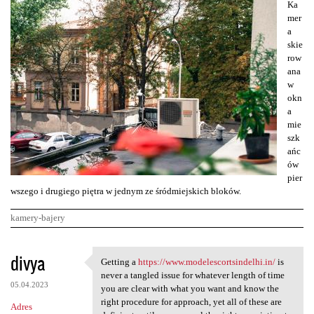
Ka
mer
a
skie
row
ana
w
okn
a
mie
szk
ańc
ów
pier
wszego i drugiego piętra w jednym ze śródmiejskich bloków.
kamery-bajery
K
divya
Getting a
https://www.modelescortsindelhi.in/
is
Getting a https://www
o
never a tangled issue for whatever length of time
05.04.2023
m
you are clear with what you want and know the
right procedure for approach, yet all of these are
Adres