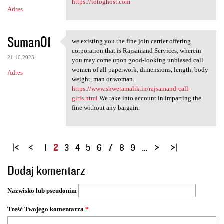
https://totoghost.com
Adres
Suman01
we existing you the fine join carrier offering
we existing you the fine join
corporation that is Rajsamand Services, wherein
21.10.2023
you may come upon good-looking unbiased call
women of all paperwork, dimensions, length, body
Adres
weight, man or woman.
https://www.shwetamalik.in/rajsamand-call-
girls.html
We take into account in imparting the
fine without any bargain.
S
1
2
3
4
5
6
7
8
9
…
t
Dodaj komentarz
r
o
Nazwisko lub pseudonim
n
y
Treść Twojego komentarza
*