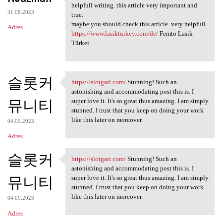
Hello, This subject very
helpfull writing. this article very important and
31.08.2023
true.
maybe you should check this article. very helpfull
Adres
https://www.lasikturkey.com/de/
Femto Lasik
Türkei
슬롯커
https://slotgari.com/
Stunning! Such an
https://slotgari.com/
astonishing and accommodating post this is. I
뮤니티
super love it. It's so great thus amazing. I am simply
stunned. I trust that you keep on doing your work
like this later on moreover.
04.09.2023
Adres
슬롯커
https://slotgari.com/
Stunning! Such an
https://slotgari.com/
astonishing and accommodating post this is. I
뮤니티
super love it. It's so great thus amazing. I am simply
stunned. I trust that you keep on doing your work
like this later on moreover.
04.09.2023
Adres