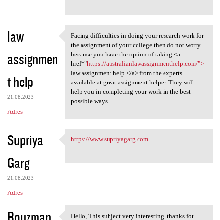
law
Facing difficulties in doing your research work for
Facing difficulties in doing
the assignment of your college then do not worry
assignmen
because you have the option of taking <a
href="
https://australianlawassignmenthelp.com/">
law assignment help </a> from the experts
t help
available at great assignment helper. They will
help you in completing your work in the best
21.08.2023
possible ways.
Adres
Supriya
https://www.supriyagarg.com
https://www.supriyagarg.com
Garg
21.08.2023
Adres
Rouzman
Hello, This subject very interesting. thanks for