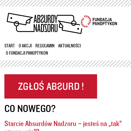
Przejdź
do
treści
START
O AKCJI
REGULAMIN
AKTUALNOŚCI
O FUNDACJI PANOPTYKON
CO NOWEGO?
Starcie Absurdów Nadzoru – jesteś na „tak”