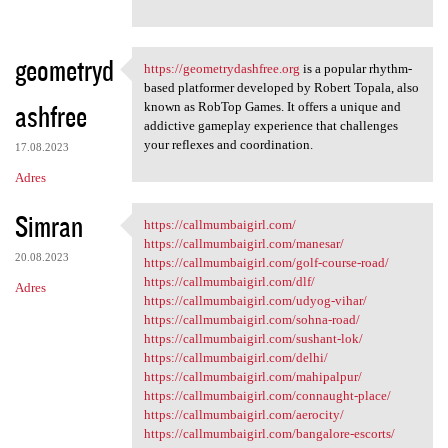
geometryd
https://geometrydashfree.org
is a popular rhythm-
https://geometrydashfree.org
based platformer developed by Robert Topala, also
ashfree
known as RobTop Games. It offers a unique and
addictive gameplay experience that challenges
your reflexes and coordination.
17.08.2023
Adres
Simran
https://callmumbaigirl.com/
https://callmumbaigirl.com/
https://callmumbaigirl.com/manesar/
20.08.2023
https://callmumbaigirl.com/golf-course-road/
https://callmumbaigirl.com/dlf/
Adres
https://callmumbaigirl.com/udyog-vihar/
https://callmumbaigirl.com/sohna-road/
https://callmumbaigirl.com/sushant-lok/
https://callmumbaigirl.com/delhi/
https://callmumbaigirl.com/mahipalpur/
https://callmumbaigirl.com/connaught-place/
https://callmumbaigirl.com/aerocity/
https://callmumbaigirl.com/bangalore-escorts/