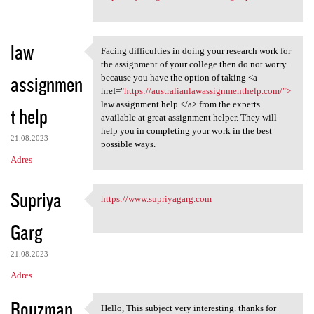
law
Facing difficulties in doing your research work for
Facing difficulties in doing
the assignment of your college then do not worry
assignmen
because you have the option of taking <a
href="
https://australianlawassignmenthelp.com/">
law assignment help </a> from the experts
t help
available at great assignment helper. They will
help you in completing your work in the best
21.08.2023
possible ways.
Adres
Supriya
https://www.supriyagarg.com
https://www.supriyagarg.com
Garg
21.08.2023
Adres
Rouzman
Hello, This subject very interesting. thanks for