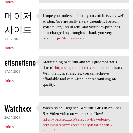
Adres
메이저
I hope you understand that your article is very well
I hope you understand that
written. You are really a very thoughtful person,
사이트
you are very intelligent, and your viewpoint has
also changed my thoughts. Thank you very
much.
https://totovera.com
14.07.2023
Adres
etisnetisno
Maintaining beautiful and well-groomed nails
Maintaining beautiful and
doesn't
https://paperio2.io
have to break the bank.
17.07.2023
With the right strategies, you can achieve
affordable nail care without compromising on
Adres
quality.
Watchxxx
Watch Asian Elegance Beautiful Girls In An Anal
Watch Asian Elegance
Sex Video video on watchxx.co Now!
29.07.2023
https://watchxxx.co/category/bbw-ebony/
https://watchxxx.co/category/bhai-bahan-ki-
Adres
chudai/