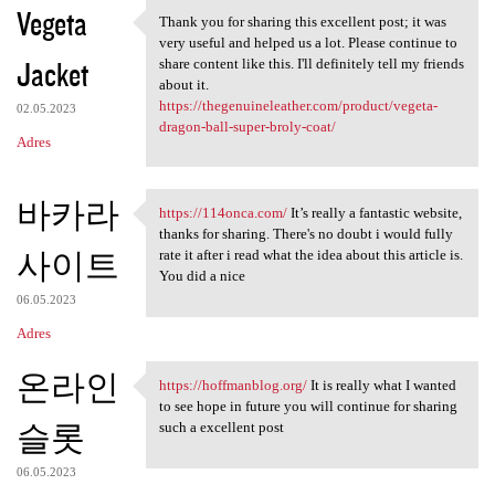
Vegeta
Thank you for sharing this excellent post; it was
Thank you for sharing this
very useful and helped us a lot. Please continue to
Jacket
share content like this. I'll definitely tell my friends
about it.
https://thegenuineleather.com/product/vegeta-
02.05.2023
dragon-ball-super-broly-coat/
Adres
바카라
https://114onca.com/
It’s really a fantastic website,
https://114onca.com/ It’s
thanks for sharing. There's no doubt i would fully
사이트
rate it after i read what the idea about this article is.
You did a nice
06.05.2023
Adres
온라인
https://hoffmanblog.org/
It is really what I wanted
https://hoffmanblog.org/ It
to see hope in future you will continue for sharing
슬롯
such a excellent post
06.05.2023