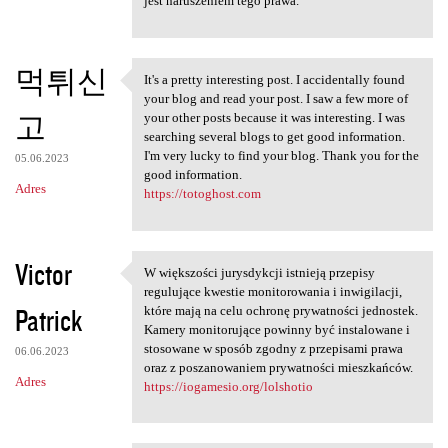
jest naruszeniem tego prawa.
먹튀신
It's a pretty interesting post. I accidentally found
It's a pretty interesting
your blog and read your post. I saw a few more of
고
your other posts because it was interesting. I was
searching several blogs to get good information.
I'm very lucky to find your blog. Thank you for the
05.06.2023
good information.
Adres
https://totoghost.com
Victor
W większości jurysdykcji istnieją przepisy
W większości jurysdykcji
regulujące kwestie monitorowania i inwigilacji,
Patrick
które mają na celu ochronę prywatności jednostek.
Kamery monitorujące powinny być instalowane i
stosowane w sposób zgodny z przepisami prawa
06.06.2023
oraz z poszanowaniem prywatności mieszkańców.
Adres
https://iogamesio.org/lolshotio