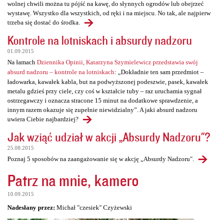
wolnej chwili można tu pójść na kawę, do słynnych ogrodów lub obejrzeć
wystawę. Wszystko dla wszystkich, od ręki i na miejscu. No tak, ale najpierw
trzeba się dostać do środka.
Kontrole na lotniskach i absurdy nadzoru
01.09.2015
Na łamach
Dziennika Opinii, Katarzyna Szymielewicz przedstawia swój
absurd nadzoru – kontrole na lotniskach
: „Dokładnie ten sam przedmiot –
ładowarka, kawałek kabla, but na podwyższonej podeszwie, pasek, kawałek
metalu gdzieś przy ciele, czy coś w kształcie tuby – raz uruchamia sygnał
ostrzegawczy i oznacza stracone 15 minut na dodatkowe sprawdzenie, a
innym razem okazuje się zupełnie niewidzialny”. A jaki absurd nadzoru
uwiera Ciebie najbardziej?
Jak wziąć udział w akcji „Absurdy Nadzoru"?
25.08.2015
Poznaj 5 sposobów na zaangażowanie się w akcję „Absurdy Nadzoru".
Patrz na mnie, kamero
10.09.2015
Nadesłany przez:
Michał "czesiek" Czyżewski