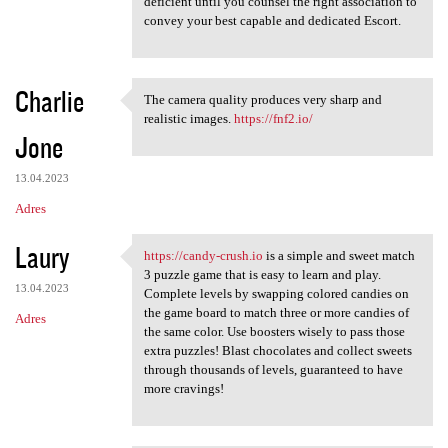
e
deficient until you counsel the right association to
n
convey your best capable and dedicated Escort.
t
a
Charlie
The camera quality produces very sharp and
r
The camera quality produces
realistic images.
https://fnf2.io/
z
Jone
e
13.04.2023
Adres
Laury
https://candy-crush.io
is a simple and sweet match
https://candy-crush.io is a
3 puzzle game that is easy to learn and play.
13.04.2023
Complete levels by swapping colored candies on
the game board to match three or more candies of
Adres
the same color. Use boosters wisely to pass those
extra puzzles! Blast chocolates and collect sweets
through thousands of levels, guaranteed to have
more cravings!