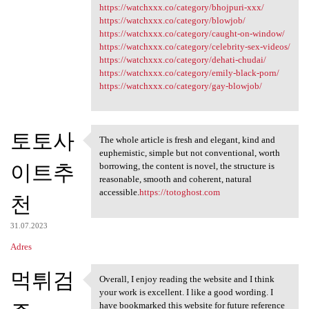
https://watchxxx.co/category/bhojpuri-xxx/
https://watchxxx.co/category/blowjob/
https://watchxxx.co/category/caught-on-window/
https://watchxxx.co/category/celebrity-sex-videos/
https://watchxxx.co/category/dehati-chudai/
https://watchxxx.co/category/emily-black-porn/
https://watchxxx.co/category/gay-blowjob/
토토사
The whole article is fresh and elegant, kind and
The whole article is fresh
euphemistic, simple but not conventional, worth
이트추
borrowing, the content is novel, the structure is
reasonable, smooth and coherent, natural
accessible.
https://totoghost.com
천
31.07.2023
Adres
먹튀검
Overall, I enjoy reading the website and I think
Overall, I enjoy reading the
your work is excellent. I like a good wording. I
have bookmarked this website for future reference