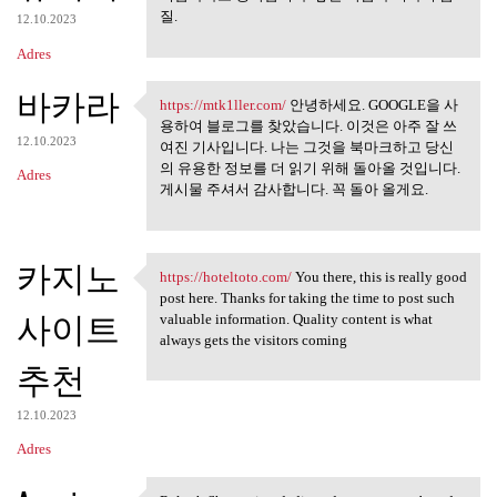
질.
12.10.2023
Adres
바카라
https://mtk1ller.com/
안녕하세요. GOOGLE을 사
https://mtk1ller.com/ 안녕하세요.
용하여 블로그를 찾았습니다. 이것은 아주 잘 쓰
12.10.2023
여진 기사입니다. 나는 그것을 북마크하고 당신
의 유용한 정보를 더 읽기 위해 돌아올 것입니다.
Adres
게시물 주셔서 감사합니다. 꼭 돌아 올게요.
카지노
https://hoteltoto.com/
You there, this is really good
https://hoteltoto.com/ You
post here. Thanks for taking the time to post such
사이트
valuable information. Quality content is what
always gets the visitors coming
추천
12.10.2023
Adres