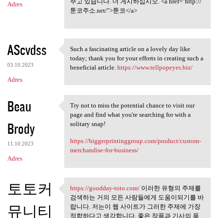
주고 있습니다. 더 게시하십시오. <a href="http://
Adres
툰코주소.net/">툰코</a>
AScvdss
Such a fascinating article on a lovely day like
Such a fascinating article on
today; thank you for your efforts in creating such a
03.10.2023
beneficial article.
https://www.tellpopeyes.biz/
Adres
Beau
Try not to miss the potential chance to visit our
Try not to miss the potential
page and find what you're searching for with a
Brody
solitary snap!
https://biggerprintinggroup.com/product/custom-
11.10.2023
merchandise-for-business/
Adres
토토커
https://goodday-toto.com/
이러한 유형의 주제를
https://goodday-toto.com/ 이러한
검색하는 거의 모든 사람들에게 도움이되기를 바
뮤니티
랍니다. 저는이 웹 사이트가 그러한 주제에 가장
적합하다고 생각합니다. 좋은 작품과 기사의 품