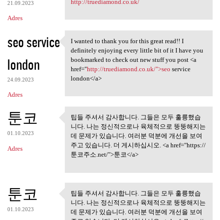
http://truediamond.co.uk/
21.09.2023
Adres
seo service
I wanted to thank you for this great read!! I
I wanted to thank you for
definitely enjoying every little bit of it I have you
london
bookmarked to check out new stuff you post <a
href="
http://truediamond.co.uk/">seo
service
london</a>
24.09.2023
Adres
툰코
팁들 주셔서 감사합니다. 그들은 모두 훌륭했습
팁들 주셔서 감사합니다. 그들은
니다. 나는 정신적으로나 육체적으로 뚱뚱해지는
모두 훌륭했습니다.
01.10.2023
데 문제가 있습니다. 여러분 덕분에 개선을 보여
주고 있습니다. 더 게시하십시오. <a href="https://
Adres
툰코주소.net/">툰코</a>
툰코
팁들 주셔서 감사합니다. 그들은 모두 훌륭했습
팁들 주셔서 감사합니다. 그들은
니다. 나는 정신적으로나 육체적으로 뚱뚱해지는
모두 훌륭했습니다.
01.10.2023
데 문제가 있습니다. 여러분 덕분에 개선을 보여