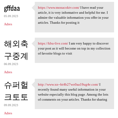
gffdaa
https://www.monacoktv.com/
I have read your
https://www.monacoktv.com/ I
article, it is very informative and helpful for me. I
05.09.2023
admire the valuable information you offer in your
articles. Thanks for posting it
Adres
해외축
https://kbu-live.com/
I am very happy to discover
https://kbu-live.com/ I am
your post as it will become on top in my collection
구중계
of favorite blogs to visit
06.09.2023
Adres
슈퍼헐
http://www.xn--ht4b27wo0aa19ug4e.com/
I
http://www.xn-
recently found many useful information in your
크토토
website especially this blog page. Among the lots
of comments on your articles. Thanks for sharing
09.09.2023
Adres