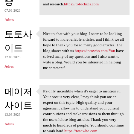
증
and research.
https://totochips.com
07.08.2023
Adres
토토사
Nice to chat with your blog. I seem to be looking
Nice to chat with your blog.
forward to more reliable articles, and I think we all
이트
hope to thank you for so many good articles. The
blog shares with us.
https://totowho.com.You
have
solved many of my questions and I also want to
12.08.2023
write a blog. Would you be interested in helping
Adres
me comment?
메이저
It's only incredible when it's eager to mention it.
It's only incredible when it
Your post is very clear, I may think you are an
사이트
expert on this topic. High quality and your
agreement allow me to understand your current
contributions and make revisions to them through
13.08.2023
the use of close blog articles. Thank you very
Adres
much to hundreds of people. You should continue
to work hard.
https://totowho.com