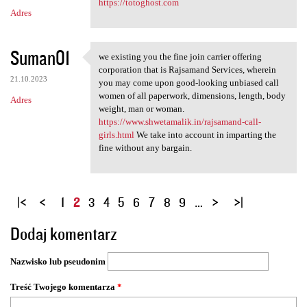
https://totoghost.com
Adres
Suman01
we existing you the fine join carrier offering
we existing you the fine join
corporation that is Rajsamand Services, wherein
21.10.2023
you may come upon good-looking unbiased call
women of all paperwork, dimensions, length, body
Adres
weight, man or woman.
https://www.shwetamalik.in/rajsamand-call-
girls.html
We take into account in imparting the
fine without any bargain.
S
1
2
3
4
5
6
7
8
9
…
t
Dodaj komentarz
r
o
Nazwisko lub pseudonim
n
y
Treść Twojego komentarza
*