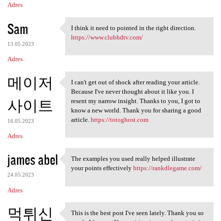
Adres
Sam
I think it need to pointed in the right direction.
I think it need to pointed in
https://www.clubhdtv.com/
13.05.2023
Adres
메이저
I can't get out of shock after reading your article.
I can't get out of shock
Because I've never thought about it like you. I
사이트
resent my narrow insight. Thanks to you, I got to
know a new world. Thank you for sharing a good
article.
https://totoghost.com
16.05.2023
Adres
james abel
The examples you used really helped illustrate
The examples you used really
your points effectively
https://rankdlegame.com/
24.05.2023
Adres
먹튀신
This is the best post I've seen lately. Thank you so
This is the best post I've