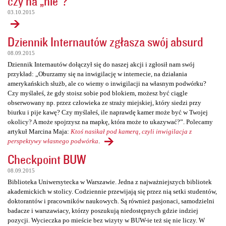
czy na „nie”?
03.10.2015
Dziennik Internautów zgłasza swój absurd
08.09.2015
Dziennik Internautów dołączył się do naszej akcji i zgłosił nam swój
przykład: „Oburzamy się na inwigilację w internecie, na działania
amerykańskich służb, ale co wiemy o inwigilacji na własnym podwórku?
Czy myślałeś, że gdy stoisz sobie pod blokiem, możesz być ciągle
obserwowany np. przez człowieka ze straży miejskiej, który siedzi przy
biurku i pije kawę? Czy myślałeś, ile naprawdę kamer może być w Twojej
okolicy? A może spojrzysz na mapkę, która może to ukazywać?”. Polecamy
artykuł Marcina Maja:
Ktoś nasikał pod kamerą, czyli inwigilacja z
perspektywy własnego podwórka
.
Checkpoint BUW
08.09.2015
Biblioteka Uniwersytecka w Warszawie. Jedna z najważniejszych bibliotek
akademickich w stolicy. Codziennie przewijają się przez nią setki studentów,
doktorantów i pracowników naukowych. Są również pasjonaci, samodzielni
badacze i warszawiacy, którzy poszukują niedostępnych gdzie indziej
pozycji. Wycieczka po mieście bez wizyty w BUW-ie też się nie liczy. W