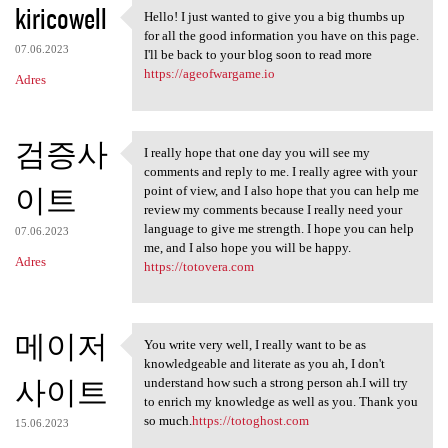
kiricowell
Hello! I just wanted to give you a big thumbs up
Hello! I just wanted to give
for all the good information you have on this page.
07.06.2023
I'll be back to your blog soon to read more
https://ageofwargame.io
Adres
검증사
I really hope that one day you will see my
I really hope that one day
comments and reply to me. I really agree with your
이트
point of view, and I also hope that you can help me
review my comments because I really need your
language to give me strength. I hope you can help
07.06.2023
me, and I also hope you will be happy.
Adres
https://totovera.com
메이저
You write very well, I really want to be as
You write very well, I really
knowledgeable and literate as you ah, I don't
사이트
understand how such a strong person ah.I will try
to enrich my knowledge as well as you. Thank you
so much.
https://totoghost.com
15.06.2023