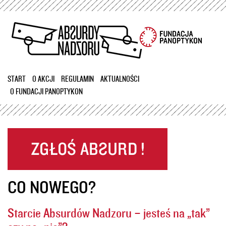
Przejdź
do
treści
START
O AKCJI
REGULAMIN
AKTUALNOŚCI
O FUNDACJI PANOPTYKON
CO NOWEGO?
Starcie Absurdów Nadzoru – jesteś na „tak”