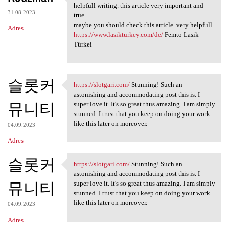
Hello, This subject very
helpfull writing. this article very important and
31.08.2023
true.
maybe you should check this article. very helpfull
Adres
https://www.lasikturkey.com/de/
Femto Lasik
Türkei
슬롯커
https://slotgari.com/
Stunning! Such an
https://slotgari.com/
astonishing and accommodating post this is. I
뮤니티
super love it. It's so great thus amazing. I am simply
stunned. I trust that you keep on doing your work
like this later on moreover.
04.09.2023
Adres
슬롯커
https://slotgari.com/
Stunning! Such an
https://slotgari.com/
astonishing and accommodating post this is. I
뮤니티
super love it. It's so great thus amazing. I am simply
stunned. I trust that you keep on doing your work
like this later on moreover.
04.09.2023
Adres