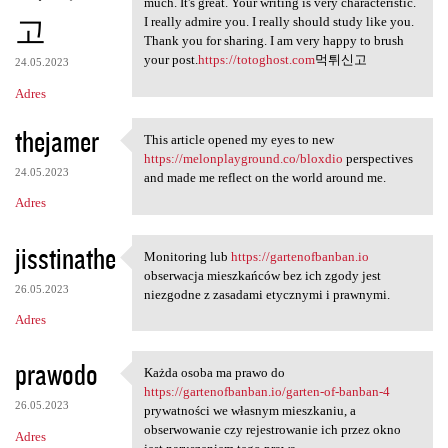
much. It's great. Your writing is very characteristic.
고
I really admire you. I really should study like you.
Thank you for sharing. I am very happy to brush
your post.
https://totoghost.com
먹튀신고
24.05.2023
Adres
thejamer
This article opened my eyes to new
This article opened my eyes
https://melonplayground.co/bloxdio
perspectives
24.05.2023
and made me reflect on the world around me.
Adres
jisstinathe
Monitoring lub
https://gartenofbanban.io
Monitoring lub https:/
obserwacja mieszkańców bez ich zgody jest
26.05.2023
niezgodne z zasadami etycznymi i prawnymi.
Adres
prawodo
Każda osoba ma prawo do
Każda osoba ma prawo do https
https://gartenofbanban.io/garten-of-banban-4
26.05.2023
prywatności we własnym mieszkaniu, a
obserwowanie czy rejestrowanie ich przez okno
Adres