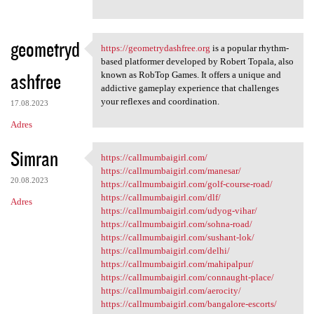
geometryd
https://geometrydashfree.org
is a popular rhythm-
https://geometrydashfree.org
based platformer developed by Robert Topala, also
ashfree
known as RobTop Games. It offers a unique and
addictive gameplay experience that challenges
your reflexes and coordination.
17.08.2023
Adres
Simran
https://callmumbaigirl.com/
https://callmumbaigirl.com/
https://callmumbaigirl.com/manesar/
20.08.2023
https://callmumbaigirl.com/golf-course-road/
https://callmumbaigirl.com/dlf/
Adres
https://callmumbaigirl.com/udyog-vihar/
https://callmumbaigirl.com/sohna-road/
https://callmumbaigirl.com/sushant-lok/
https://callmumbaigirl.com/delhi/
https://callmumbaigirl.com/mahipalpur/
https://callmumbaigirl.com/connaught-place/
https://callmumbaigirl.com/aerocity/
https://callmumbaigirl.com/bangalore-escorts/