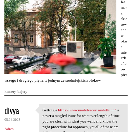
Ka
mer
a
skie
row
ana
w
okn
a
mie
szk
ańc
ów
pier
wszego i drugiego piętra w jednym ze śródmiejskich bloków.
kamery-bajery
K
divya
Getting a
https://www.modelescortsindelhi.in/
is
Getting a https://www
o
never a tangled issue for whatever length of time
05.04.2023
m
you are clear with what you want and know the
right procedure for approach, yet all of these are
Adres