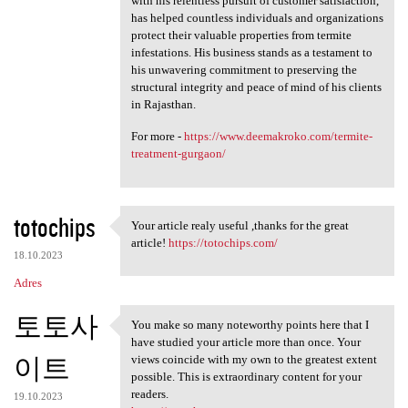
with his relentless pursuit of customer satisfaction,
has helped countless individuals and organizations
protect their valuable properties from termite
infestations. His business stands as a testament to
his unwavering commitment to preserving the
structural integrity and peace of mind of his clients
in Rajasthan.
For more -
https://www.deemakroko.com/termite-
treatment-gurgaon/
totochips
Your article realy useful ,thanks for the great
Your article realy useful
article!
https://totochips.com/
18.10.2023
Adres
토토사
You make so many noteworthy points here that I
You make so many noteworthy
have studied your article more than once. Your
이트
views coincide with my own to the greatest extent
possible. This is extraordinary content for your
readers.
19.10.2023