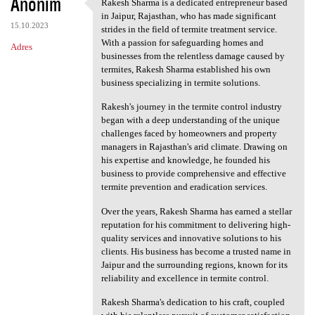
Anonim
Rakesh Sharma is a dedicated entrepreneur based
Rakesh Sharma is a dedicated
in Jaipur, Rajasthan, who has made significant
15.10.2023
strides in the field of termite treatment service.
With a passion for safeguarding homes and
Adres
businesses from the relentless damage caused by
termites, Rakesh Sharma established his own
business specializing in termite solutions.
Rakesh's journey in the termite control industry
began with a deep understanding of the unique
challenges faced by homeowners and property
managers in Rajasthan's arid climate. Drawing on
his expertise and knowledge, he founded his
business to provide comprehensive and effective
termite prevention and eradication services.
Over the years, Rakesh Sharma has earned a stellar
reputation for his commitment to delivering high-
quality services and innovative solutions to his
clients. His business has become a trusted name in
Jaipur and the surrounding regions, known for its
reliability and excellence in termite control.
Rakesh Sharma's dedication to his craft, coupled