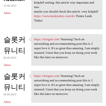
Hello, This subject very
helpfull writing. this article very important and
31.08.2023
true.
maybe you should check this article. very helpfull
Adres
https://www.lasikturkey.com/de/
Femto Lasik
Türkei
슬롯커
https://slotgari.com/
Stunning! Such an
https://slotgari.com/
astonishing and accommodating post this is. I
뮤니티
super love it. It's so great thus amazing. I am simply
stunned. I trust that you keep on doing your work
like this later on moreover.
04.09.2023
Adres
슬롯커
https://slotgari.com/
Stunning! Such an
https://slotgari.com/
astonishing and accommodating post this is. I
뮤니티
super love it. It's so great thus amazing. I am simply
stunned. I trust that you keep on doing your work
like this later on moreover.
04.09.2023
Adres