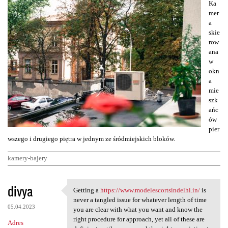
Ka
mer
a
skie
row
ana
w
okn
a
mie
szk
ańc
ów
pier
wszego i drugiego piętra w jednym ze śródmiejskich bloków.
kamery-bajery
K
divya
Getting a
https://www.modelescortsindelhi.in/
is
Getting a https://www
o
never a tangled issue for whatever length of time
05.04.2023
m
you are clear with what you want and know the
right procedure for approach, yet all of these are
Adres