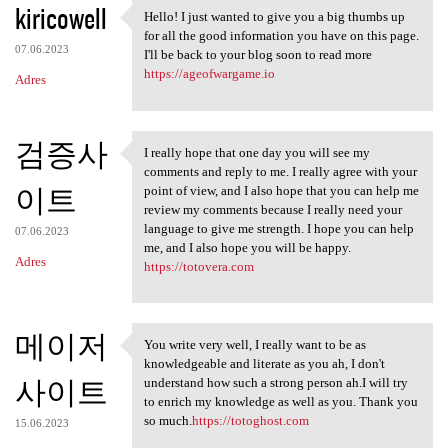
kiricowell
Hello! I just wanted to give you a big thumbs up
Hello! I just wanted to give
for all the good information you have on this page.
07.06.2023
I'll be back to your blog soon to read more
https://ageofwargame.io
Adres
검증사
I really hope that one day you will see my
I really hope that one day
comments and reply to me. I really agree with your
이트
point of view, and I also hope that you can help me
review my comments because I really need your
language to give me strength. I hope you can help
07.06.2023
me, and I also hope you will be happy.
Adres
https://totovera.com
메이저
You write very well, I really want to be as
You write very well, I really
knowledgeable and literate as you ah, I don't
사이트
understand how such a strong person ah.I will try
to enrich my knowledge as well as you. Thank you
so much.
https://totoghost.com
15.06.2023