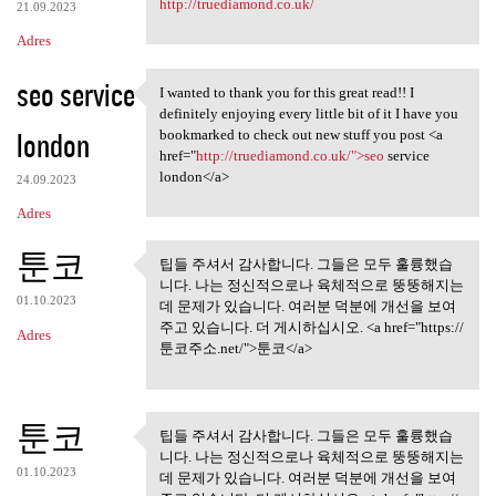
http://truediamond.co.uk/
21.09.2023
Adres
seo service
I wanted to thank you for this great read!! I
I wanted to thank you for
definitely enjoying every little bit of it I have you
london
bookmarked to check out new stuff you post <a
href="
http://truediamond.co.uk/">seo
service
london</a>
24.09.2023
Adres
툰코
팁들 주셔서 감사합니다. 그들은 모두 훌륭했습
팁들 주셔서 감사합니다. 그들은
니다. 나는 정신적으로나 육체적으로 뚱뚱해지는
모두 훌륭했습니다.
01.10.2023
데 문제가 있습니다. 여러분 덕분에 개선을 보여
주고 있습니다. 더 게시하십시오. <a href="https://
Adres
툰코주소.net/">툰코</a>
툰코
팁들 주셔서 감사합니다. 그들은 모두 훌륭했습
팁들 주셔서 감사합니다. 그들은
니다. 나는 정신적으로나 육체적으로 뚱뚱해지는
모두 훌륭했습니다.
01.10.2023
데 문제가 있습니다. 여러분 덕분에 개선을 보여