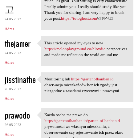
much. It's great. Your writing is very characteristic.
고
I really admire you. I really should study like you.
Thank you for sharing. I am very happy to brush
your post.
https://totoghost.com
먹튀신고
24.05.2023
Adres
thejamer
This article opened my eyes to new
This article opened my eyes
https://melonplayground.co/bloxdio
perspectives
24.05.2023
and made me reflect on the world around me.
Adres
jisstinathe
Monitoring lub
https://gartenofbanban.io
Monitoring lub https:/
obserwacja mieszkańców bez ich zgody jest
26.05.2023
niezgodne z zasadami etycznymi i prawnymi.
Adres
prawodo
Każda osoba ma prawo do
Każda osoba ma prawo do https
https://gartenofbanban.io/garten-of-banban-4
26.05.2023
prywatności we własnym mieszkaniu, a
obserwowanie czy rejestrowanie ich przez okno
Adres