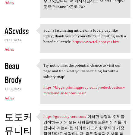
주고 있습니다. 더 게시하십시오. <a href="http://
Adres
툰코주소.net/">툰코</a>
AScvdss
Such a fascinating article on a lovely day like
Such a fascinating article on
today; thank you for your efforts in creating such a
03.10.2023
beneficial article.
https://www.tellpopeyes.biz/
Adres
Beau
Try not to miss the potential chance to visit our
Try not to miss the potential
page and find what you're searching for with a
Brody
solitary snap!
https://biggerprintinggroup.com/product/custom-
11.10.2023
merchandise-for-business/
Adres
토토커
https://goodday-toto.com/
이러한 유형의 주제를
https://goodday-toto.com/ 이러한
검색하는 거의 모든 사람들에게 도움이되기를 바
뮤니티
랍니다. 저는이 웹 사이트가 그러한 주제에 가장
적합하다고 생각합니다. 좋은 작품과 기사의 품