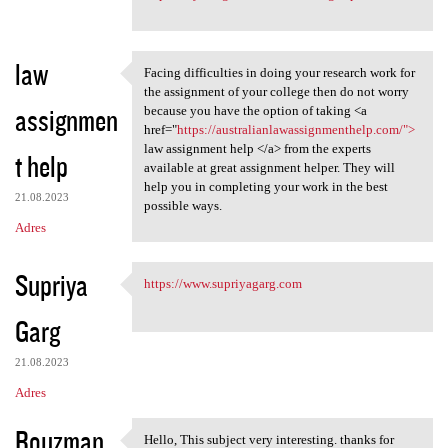
law
Facing difficulties in doing your research work for
Facing difficulties in doing
the assignment of your college then do not worry
assignmen
because you have the option of taking <a
href="
https://australianlawassignmenthelp.com/">
law assignment help </a> from the experts
t help
available at great assignment helper. They will
help you in completing your work in the best
21.08.2023
possible ways.
Adres
Supriya
https://www.supriyagarg.com
https://www.supriyagarg.com
Garg
21.08.2023
Adres
Rouzman
Hello, This subject very interesting. thanks for