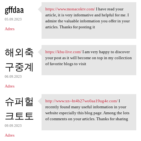
gffdaa
https://www.monacoktv.com/
I have read your
https://www.monacoktv.com/ I
article, it is very informative and helpful for me. I
05.09.2023
admire the valuable information you offer in your
articles. Thanks for posting it
Adres
해외축
https://kbu-live.com/
I am very happy to discover
https://kbu-live.com/ I am
your post as it will become on top in my collection
구중계
of favorite blogs to visit
06.09.2023
Adres
슈퍼헐
http://www.xn--ht4b27wo0aa19ug4e.com/
I
http://www.xn-
recently found many useful information in your
크토토
website especially this blog page. Among the lots
of comments on your articles. Thanks for sharing
09.09.2023
Adres