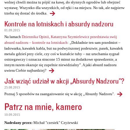
wolnej chwili można tu pójść na kawę, do słynnych ogrodów lub obejrzeć
wystawę. Wszystko dla wszystkich, od ręki i na miejscu. No tak, ale najpierw
trzeba się dostać do środka.
Kontrole na lotniskach i absurdy nadzoru
01.09.2015
Na łamach
Dziennika Opinii, Katarzyna Szymielewicz przedstawia swój
absurd nadzoru – kontrole na lotniskach
: „Dokładnie ten sam przedmiot –
ładowarka, kawałek kabla, but na podwyższonej podeszwie, pasek, kawałek
metalu gdzieś przy ciele, czy coś w kształcie tuby – raz uruchamia sygnał
ostrzegawczy i oznacza stracone 15 minut na dodatkowe sprawdzenie, a
innym razem okazuje się zupełnie niewidzialny”. A jaki absurd nadzoru
uwiera Ciebie najbardziej?
Jak wziąć udział w akcji „Absurdy Nadzoru"?
25.08.2015
Poznaj 5 sposobów na zaangażowanie się w akcję „Absurdy Nadzoru".
Patrz na mnie, kamero
10.09.2015
Nadesłany przez:
Michał "czesiek" Czyżewski