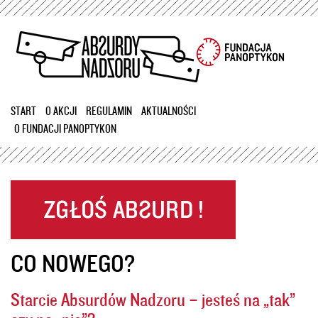
Przejdź
do
treści
START
O AKCJI
REGULAMIN
AKTUALNOŚCI
O FUNDACJI PANOPTYKON
CO NOWEGO?
Starcie Absurdów Nadzoru – jesteś na „tak”