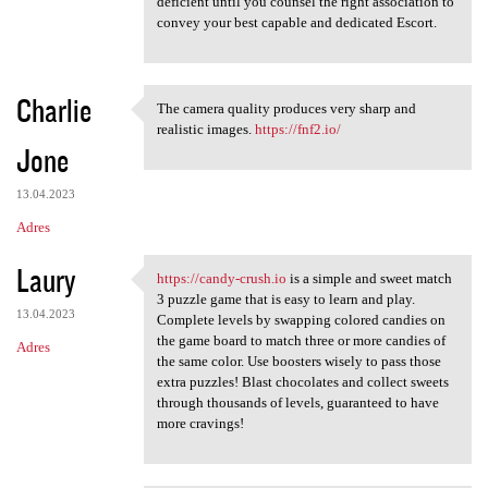
e
deficient until you counsel the right association to
n
convey your best capable and dedicated Escort.
t
a
Charlie
The camera quality produces very sharp and
r
The camera quality produces
realistic images.
https://fnf2.io/
z
Jone
e
13.04.2023
Adres
Laury
https://candy-crush.io
is a simple and sweet match
https://candy-crush.io is a
3 puzzle game that is easy to learn and play.
13.04.2023
Complete levels by swapping colored candies on
the game board to match three or more candies of
Adres
the same color. Use boosters wisely to pass those
extra puzzles! Blast chocolates and collect sweets
through thousands of levels, guaranteed to have
more cravings!