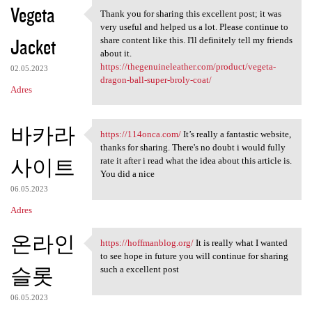
Vegeta
Thank you for sharing this excellent post; it was
Thank you for sharing this
very useful and helped us a lot. Please continue to
Jacket
share content like this. I'll definitely tell my friends
about it.
https://thegenuineleather.com/product/vegeta-
02.05.2023
dragon-ball-super-broly-coat/
Adres
바카라
https://114onca.com/
It’s really a fantastic website,
https://114onca.com/ It’s
thanks for sharing. There's no doubt i would fully
사이트
rate it after i read what the idea about this article is.
You did a nice
06.05.2023
Adres
온라인
https://hoffmanblog.org/
It is really what I wanted
https://hoffmanblog.org/ It
to see hope in future you will continue for sharing
슬롯
such a excellent post
06.05.2023