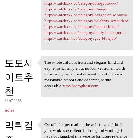
https://watchxxx.co/category/bhojpuri-xxx/
https://watchxxx.co/category/blowjob/
https://watchxxx.co/category/caught-on-window/
https://watchxxx.co/category/celebrity-sex-videos/
https://watchxxx.co/category/dehati-chudai/
https://watchxxx.co/category/emily-black-porn/
https://watchxxx.co/category/gay-blowjob/
토토사
The whole article is fresh and elegant, kind and
The whole article is fresh
euphemistic, simple but not conventional, worth
이트추
borrowing, the content is novel, the structure is
reasonable, smooth and coherent, natural
accessible.
https://totoghost.com
천
31.07.2023
Adres
먹튀검
Overall, I enjoy reading the website and I think
Overall, I enjoy reading the
your work is excellent. I like a good wording. I
have bookmarked this website for future reference