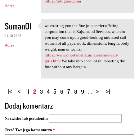
https://totoghost.com
Adres
Suman01
we existing you the fine join carrier offering
we existing you the fine join
corporation that is Rajsamand Services, wherein
21.10.2023
you may come upon good-looking unbiased call
women of all paperwork, dimensions, length, body
Adres
weight, man or woman.
https://www.shwetamalik.in/rajsamand-call-
girls.html
We take into account in imparting the
fine without any bargain.
S
1
2
3
4
5
6
7
8
9
…
t
Dodaj komentarz
r
o
Nazwisko lub pseudonim
n
y
Treść Twojego komentarza
*