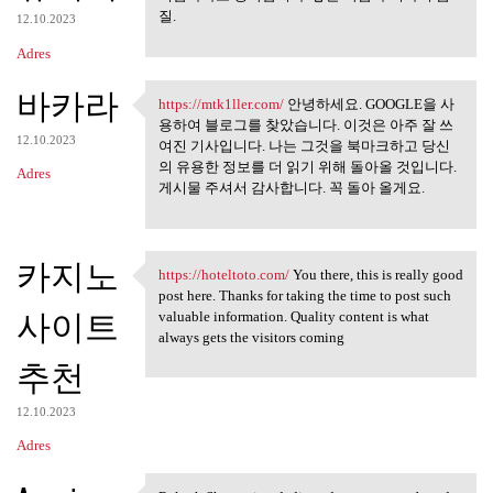
질.
12.10.2023
Adres
바카라
https://mtk1ller.com/
안녕하세요. GOOGLE을 사
https://mtk1ller.com/ 안녕하세요.
용하여 블로그를 찾았습니다. 이것은 아주 잘 쓰
12.10.2023
여진 기사입니다. 나는 그것을 북마크하고 당신
의 유용한 정보를 더 읽기 위해 돌아올 것입니다.
Adres
게시물 주셔서 감사합니다. 꼭 돌아 올게요.
카지노
https://hoteltoto.com/
You there, this is really good
https://hoteltoto.com/ You
post here. Thanks for taking the time to post such
사이트
valuable information. Quality content is what
always gets the visitors coming
추천
12.10.2023
Adres