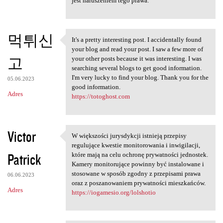
jest naruszeniem tego prawa.
먹튀신
It's a pretty interesting post. I accidentally found
It's a pretty interesting
your blog and read your post. I saw a few more of
고
your other posts because it was interesting. I was
searching several blogs to get good information.
I'm very lucky to find your blog. Thank you for the
05.06.2023
good information.
Adres
https://totoghost.com
Victor
W większości jurysdykcji istnieją przepisy
W większości jurysdykcji
regulujące kwestie monitorowania i inwigilacji,
Patrick
które mają na celu ochronę prywatności jednostek.
Kamery monitorujące powinny być instalowane i
stosowane w sposób zgodny z przepisami prawa
06.06.2023
oraz z poszanowaniem prywatności mieszkańców.
Adres
https://iogamesio.org/lolshotio