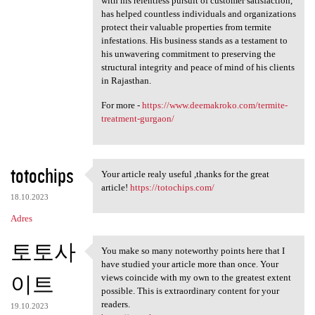
with his relentless pursuit of customer satisfaction,
has helped countless individuals and organizations
protect their valuable properties from termite
infestations. His business stands as a testament to
his unwavering commitment to preserving the
structural integrity and peace of mind of his clients
in Rajasthan.
For more -
https://www.deemakroko.com/termite-
treatment-gurgaon/
totochips
Your article realy useful ,thanks for the great
Your article realy useful
article!
https://totochips.com/
18.10.2023
Adres
토토사
You make so many noteworthy points here that I
You make so many noteworthy
have studied your article more than once. Your
이트
views coincide with my own to the greatest extent
possible. This is extraordinary content for your
readers.
19.10.2023