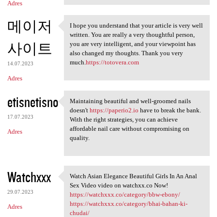
Adres
메이저
I hope you understand that your article is very well
I hope you understand that
written. You are really a very thoughtful person,
사이트
you are very intelligent, and your viewpoint has
also changed my thoughts. Thank you very
much.
https://totovera.com
14.07.2023
Adres
etisnetisno
Maintaining beautiful and well-groomed nails
Maintaining beautiful and
doesn't
https://paperio2.io
have to break the bank.
17.07.2023
With the right strategies, you can achieve
affordable nail care without compromising on
Adres
quality.
Watchxxx
Watch Asian Elegance Beautiful Girls In An Anal
Watch Asian Elegance
Sex Video video on watchxx.co Now!
29.07.2023
https://watchxxx.co/category/bbw-ebony/
https://watchxxx.co/category/bhai-bahan-ki-
Adres
chudai/