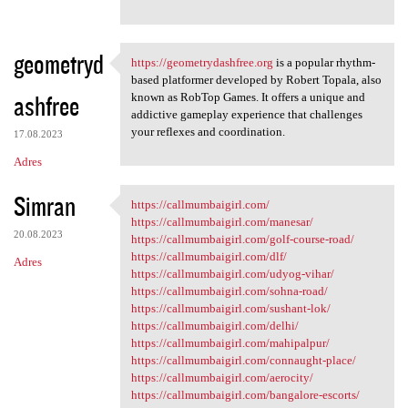
geometryd
https://geometrydashfree.org
is a popular rhythm-
https://geometrydashfree.org
based platformer developed by Robert Topala, also
ashfree
known as RobTop Games. It offers a unique and
addictive gameplay experience that challenges
your reflexes and coordination.
17.08.2023
Adres
Simran
https://callmumbaigirl.com/
https://callmumbaigirl.com/
https://callmumbaigirl.com/manesar/
20.08.2023
https://callmumbaigirl.com/golf-course-road/
https://callmumbaigirl.com/dlf/
Adres
https://callmumbaigirl.com/udyog-vihar/
https://callmumbaigirl.com/sohna-road/
https://callmumbaigirl.com/sushant-lok/
https://callmumbaigirl.com/delhi/
https://callmumbaigirl.com/mahipalpur/
https://callmumbaigirl.com/connaught-place/
https://callmumbaigirl.com/aerocity/
https://callmumbaigirl.com/bangalore-escorts/