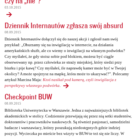
czy na „nie”?
03.10.2015
Dziennik Internautów zgłasza swój absurd
08.09.2015
Dziennik Internautów dołączył się do naszej akcji i zgłosił nam swój
przykład: „Oburzamy się na inwigilację w internecie, na działania
amerykańskich służb, ale co wiemy o inwigilacji na własnym podwórku?
Czy myślałeś, że gdy stoisz sobie pod blokiem, możesz być ciągle
obserwowany np. przez człowieka ze straży miejskiej, który siedzi przy
biurku i pije kawę? Czy myślałeś, ile naprawdę kamer może być w Twojej
okolicy? A może spojrzysz na mapkę, która może to ukazywać?”. Polecamy
artykuł Marcina Maja:
Ktoś nasikał pod kamerą, czyli inwigilacja z
perspektywy własnego podwórka
.
Checkpoint BUW
08.09.2015
Biblioteka Uniwersytecka w Warszawie. Jedna z najważniejszych bibliotek
akademickich w stolicy. Codziennie przewijają się przez nią setki studentów,
doktorantów i pracowników naukowych. Są również pasjonaci, samodzielni
badacze i warszawiacy, którzy poszukują niedostępnych gdzie indziej
pozycji. Wycieczka po mieście bez wizyty w BUW-ie też się nie liczy. W