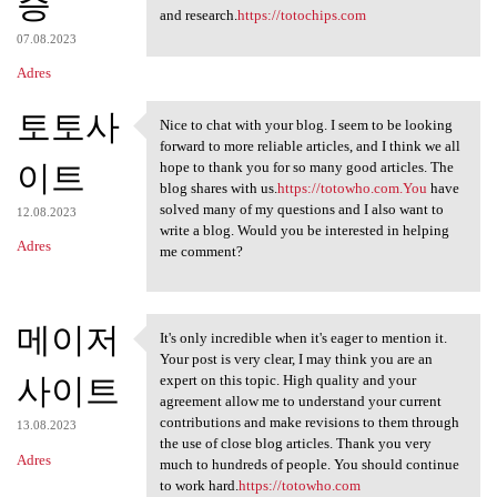
증
and research.
https://totochips.com
07.08.2023
Adres
토토사
Nice to chat with your blog. I seem to be looking
Nice to chat with your blog.
forward to more reliable articles, and I think we all
이트
hope to thank you for so many good articles. The
blog shares with us.
https://totowho.com.You
have
solved many of my questions and I also want to
12.08.2023
write a blog. Would you be interested in helping
Adres
me comment?
메이저
It's only incredible when it's eager to mention it.
It's only incredible when it
Your post is very clear, I may think you are an
사이트
expert on this topic. High quality and your
agreement allow me to understand your current
contributions and make revisions to them through
13.08.2023
the use of close blog articles. Thank you very
Adres
much to hundreds of people. You should continue
to work hard.
https://totowho.com