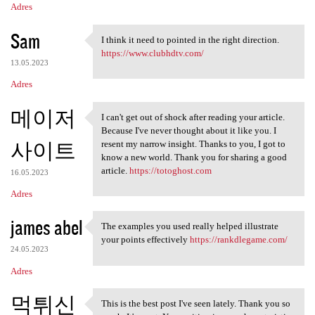
Adres
Sam
I think it need to pointed in the right direction.
I think it need to pointed in
https://www.clubhdtv.com/
13.05.2023
Adres
메이저
I can't get out of shock after reading your article.
I can't get out of shock
Because I've never thought about it like you. I
사이트
resent my narrow insight. Thanks to you, I got to
know a new world. Thank you for sharing a good
article.
https://totoghost.com
16.05.2023
Adres
james abel
The examples you used really helped illustrate
The examples you used really
your points effectively
https://rankdlegame.com/
24.05.2023
Adres
먹튀신
This is the best post I've seen lately. Thank you so
This is the best post I've