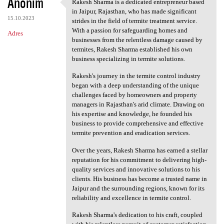
Anonim
Rakesh Sharma is a dedicated entrepreneur based
Rakesh Sharma is a dedicated
in Jaipur, Rajasthan, who has made significant
15.10.2023
strides in the field of termite treatment service.
With a passion for safeguarding homes and
Adres
businesses from the relentless damage caused by
termites, Rakesh Sharma established his own
business specializing in termite solutions.
Rakesh's journey in the termite control industry
began with a deep understanding of the unique
challenges faced by homeowners and property
managers in Rajasthan's arid climate. Drawing on
his expertise and knowledge, he founded his
business to provide comprehensive and effective
termite prevention and eradication services.
Over the years, Rakesh Sharma has earned a stellar
reputation for his commitment to delivering high-
quality services and innovative solutions to his
clients. His business has become a trusted name in
Jaipur and the surrounding regions, known for its
reliability and excellence in termite control.
Rakesh Sharma's dedication to his craft, coupled