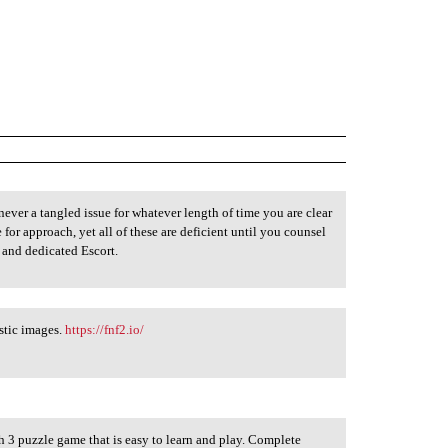
never a tangled issue for whatever length of time you are clear
or approach, yet all of these are deficient until you counsel
 and dedicated Escort.
stic images.
https://fnf2.io/
h 3 puzzle game that is easy to learn and play. Complete