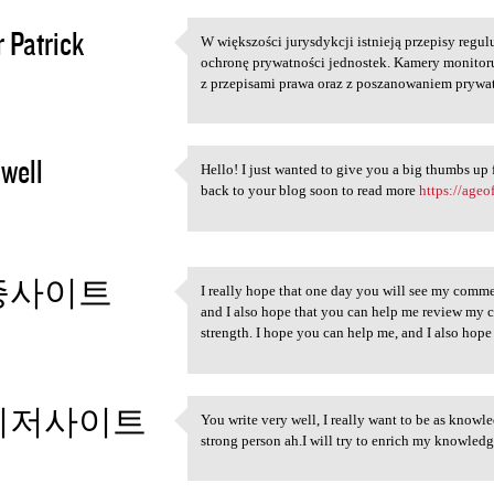
r Patrick
W większości jurysdykcji istnieją przepisy regul
W większości jurysdykcji
ochronę prywatności jednostek. Kamery monitor
3
z przepisami prawa oraz z poszanowaniem pryw
owell
Hello! I just wanted to give you a big thumbs up f
Hello! I just wanted to give
back to your blog soon to read more
https://age
3
증사이트
I really hope that one day you will see my commen
I really hope that one day
and I also hope that you can help me review my 
3
strength. I hope you can help me, and I also hop
이저사이트
You write very well, I really want to be as knowl
You write very well, I really
strong person ah.I will try to enrich my knowled
3