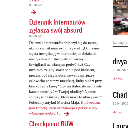
03.10.2015
Dziennik Internautów
zgłasza swój absurd
08.09.2015
kamery-b
Dziennik Internautów dołączył się do naszej
akcji i zgłosił nam swój przykład: „Oburzamy
się na inwigilację w internecie, na działania
K
divya
amerykańskich służb, ale co wiemy o
o
inwigilacji na własnym podwórku? Czy
myślałeś, że gdy stoisz sobie pod blokiem,
05.04.202
m
możesz być ciągle obserwowany np. przez
Adres
e
człowieka ze straży miejskiej, który siedzi przy
biurku i pije kawę? Czy myślałeś, ile naprawdę
n
Charl
kamer może być w Twojej okolicy? A może
t
spojrzysz na mapkę, która może to ukazywać?”.
Polecamy artykuł Marcina Maja:
Ktoś nasikał
a
13.04.202
pod kamerą, czyli inwigilacja z perspektywy
r
Adres
własnego podwórka
.
z
Checkpoint BUW
Laur