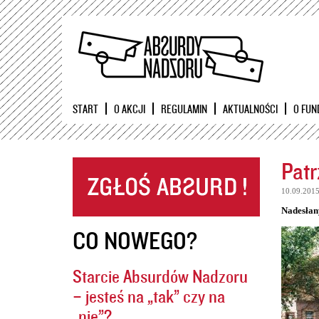
START
O AKCJI
REGULAMIN
AKTUALNOŚCI
O FUN
Patr
10.09.201
Nadesłan
CO NOWEGO?
Starcie Absurdów Nadzoru
– jesteś na „tak” czy na
„nie”?