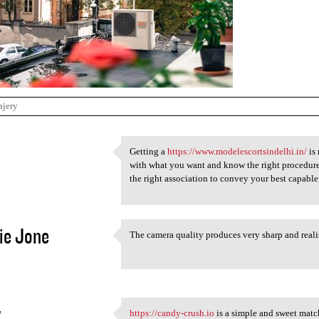
ajery
Getting a
https://www.modelescortsindelhi.in/
is 
Getting a https://www
with what you want and know the right procedure f
3
the right association to convey your best capable
ie Jone
The camera quality produces very sharp and reali
The camera quality produces
3
y
https://candy-crush.io
is a simple and sweet matc