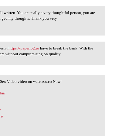
ll written. You are really a very thoughtful person, you are
hanged my thoughts. Thank you very
oesn't
https://paperio2.io
have to break the bank. With the
 care without compromising on quality.
l Sex Video video on watchxx.co Now!
dai/
/
os/