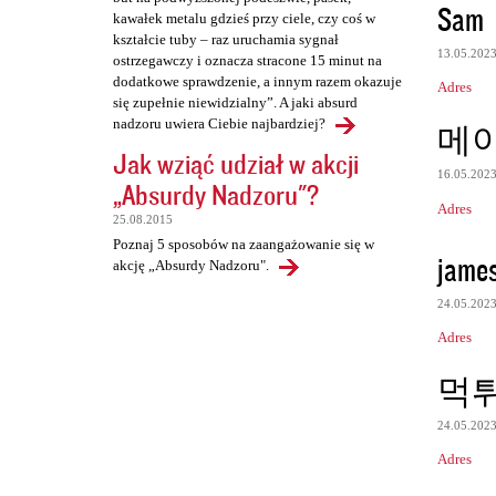
Sam
kawałek metalu gdzieś przy ciele, czy coś w
kształcie tuby – raz uruchamia sygnał
13.05.202
ostrzegawczy i oznacza stracone 15 minut na
dodatkowe sprawdzenie, a innym razem okazuje
Adres
się zupełnie niewidzialny”. A jaki absurd
nadzoru uwiera Ciebie najbardziej?
메
Jak wziąć udział w akcji
16.05.202
„Absurdy Nadzoru"?
Adres
25.08.2015
Poznaj 5 sposobów na zaangażowanie się w
james
akcję „Absurdy Nadzoru".
24.05.202
Adres
먹
24.05.202
Adres