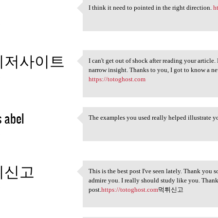
I think it need to pointed in the right direction.
h
I think it need to pointed in
3
이저사이트
I can't get out of shock after reading your article
I can't get out of shock
narrow insight. Thanks to you, I got to know a ne
3
https://totoghost.com
 abel
The examples you used really helped illustrate y
The examples you used really
3
튀신고
This is the best post I've seen lately. Thank you so
This is the best post I've
admire you. I really should study like you. Thank
3
post.
https://totoghost.com
먹튀신고