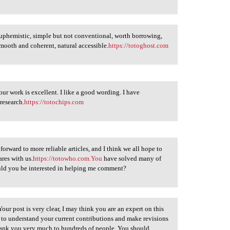
 euphemistic, simple but not conventional, worth borrowing,
 smooth and coherent, natural accessible.
https://totoghost.com
our work is excellent. I like a good wording. I have
research.
https://totochips.com
forward to more reliable articles, and I think we all hope to
res with us.
https://totowho.com.You
have solved many of
ould you be interested in helping me comment?
 Your post is very clear, I may think you are an expert on this
 to understand your current contributions and make revisions
Thank you very much to hundreds of people. You should