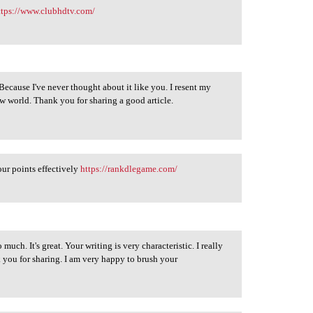
ttps://www.clubhdtv.com/
. Because I've never thought about it like you. I resent my
w world. Thank you for sharing a good article.
our points effectively
https://rankdlegame.com/
 much. It's great. Your writing is very characteristic. I really
 you for sharing. I am very happy to brush your