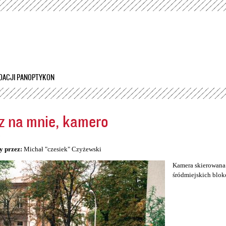
Przejdź
do
treści
DACJI PANOPTYKON
z na mnie, kamero
5
y przez:
Michał "czesiek" Czyżewski
Kamera skierowana 
śródmiejskich blok