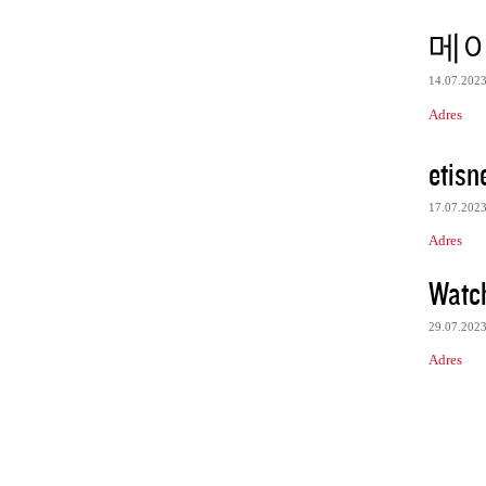
메
14.07.202
Adres
etisn
17.07.202
Adres
Watc
29.07.202
Adres