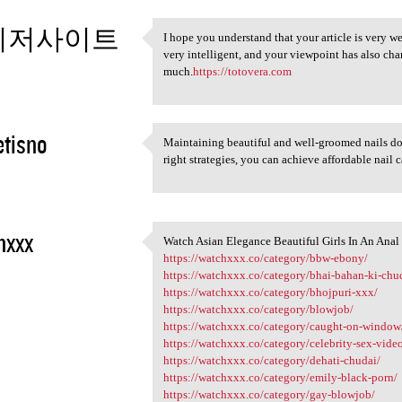
이저사이트
I hope you understand that your article is very we
I hope you understand that
very intelligent, and your viewpoint has also c
3
much.
https://totovera.com
etisno
Maintaining beautiful and well-groomed nails d
Maintaining beautiful and
right strategies, you can achieve affordable nail
3
hxxx
Watch Asian Elegance Beautiful Girls In An Ana
Watch Asian Elegance
https://watchxxx.co/category/bbw-ebony/
3
https://watchxxx.co/category/bhai-bahan-ki-chu
https://watchxxx.co/category/bhojpuri-xxx/
https://watchxxx.co/category/blowjob/
https://watchxxx.co/category/caught-on-window
https://watchxxx.co/category/celebrity-sex-vide
https://watchxxx.co/category/dehati-chudai/
https://watchxxx.co/category/emily-black-porn/
https://watchxxx.co/category/gay-blowjob/