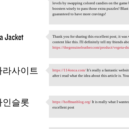
https://candy-crush.io is a
levels by swapping colored candies on the game b
3
boosters wisely to pass those extra puzzles! Blas
guaranteed to have more cravings!
a Jacket
Thank you for sharing this excellent post; it was 
Thank you for sharing this
content like this. I'll definitely tell my friends abo
3
https://thegenuineleather.com/product/vegeta-dr
카라사이트
https://114onca.com/
It’s really a fantastic websi
https://114onca.com/ It’s
after i read what the idea about this article is. Yo
3
라인슬롯
https://hoffmanblog.org/
It is really what I wante
https://hoffmanblog.org/ It
excellent post
3