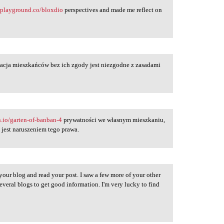
nplayground.co/bloxdio
perspectives and made me reflect on
acja mieszkańców bez ich zgody jest niezgodne z zasadami
n.io/garten-of-banban-4
prywatności we własnym mieszkaniu,
 jest naruszeniem tego prawa.
d your blog and read your post. I saw a few more of your other
several blogs to get good information. I'm very lucky to find