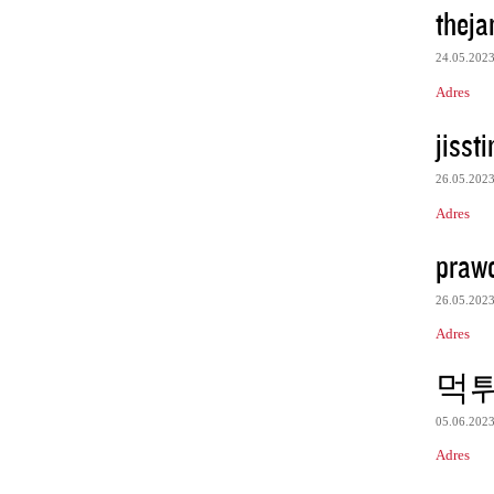
theja
24.05.202
Adres
jisst
26.05.202
Adres
praw
26.05.202
Adres
먹
05.06.202
Adres