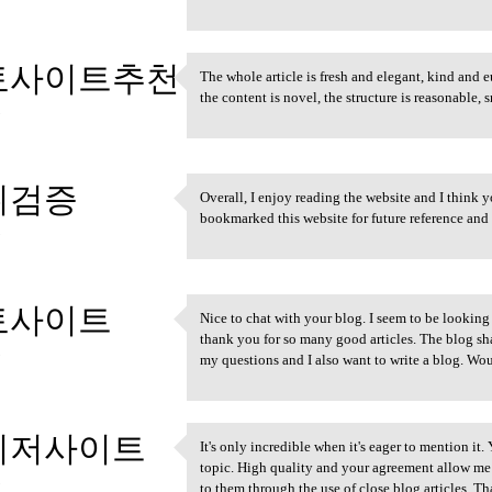
토사이트추천
The whole article is fresh and elegant, kind and
The whole article is fresh
the content is novel, the structure is reasonable,
3
튀검증
Overall, I enjoy reading the website and I think y
Overall, I enjoy reading the
bookmarked this website for future reference and 
3
토사이트
Nice to chat with your blog. I seem to be looking 
Nice to chat with your blog.
thank you for so many good articles. The blog sha
3
my questions and I also want to write a blog. W
이저사이트
It's only incredible when it's eager to mention it.
It's only incredible when it
topic. High quality and your agreement allow me
3
to them through the use of close blog articles. 