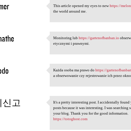
mer
This article opened my eyes to new
https://melo
This article opened my eyes
the world around me.
3
inathe
Monitoring lub
https://gartenofbanban.io
obserw
Monitoring lub https:/
etycznymi i prawnymi.
3
odo
Każda osoba ma prawo do
https://gartenofbanba
Każda osoba ma prawo do https
a obserwowanie czy rejestrowanie ich przez okno
3
튀신고
It's a pretty interesting post. I accidentally foun
It's a pretty interesting
posts because it was interesting. I was searching 
3
your blog. Thank you for the good information.
https://totoghost.com