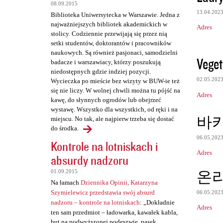
e
08.09.2015
13.04.202
Biblioteka Uniwersytecka w Warszawie. Jedna z
najważniejszych bibliotek akademickich w
Adres
stolicy. Codziennie przewijają się przez nią
setki studentów, doktorantów i pracowników
naukowych. Są również pasjonaci, samodzielni
Veget
badacze i warszawiacy, którzy poszukują
niedostępnych gdzie indziej pozycji.
02.05.202
Wycieczka po mieście bez wizyty w BUW-ie też
się nie liczy. W wolnej chwili można tu pójść na
Adres
kawę, do słynnych ogrodów lub obejrzeć
wystawę. Wszystko dla wszystkich, od ręki i na
바
miejscu. No tak, ale najpierw trzeba się dostać
do środka.
06.05.202
Kontrole na lotniskach i
Adres
absurdy nadzoru
온
01.09.2015
Na łamach
Dziennika Opinii, Katarzyna
Szymielewicz przedstawia swój absurd
06.05.202
nadzoru – kontrole na lotniskach
: „Dokładnie
Adres
ten sam przedmiot – ładowarka, kawałek kabla,
but na podwyższonej podeszwie, pasek,