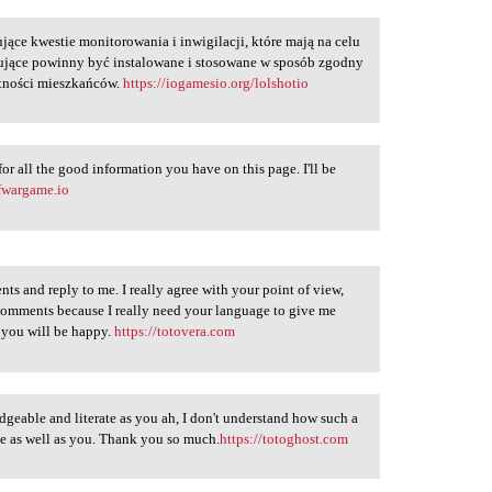
ujące kwestie monitorowania i inwigilacji, które mają na celu
ujące powinny być instalowane i stosowane w sposób zgodny
atności mieszkańców.
https://iogamesio.org/lolshotio
or all the good information you have on this page. I'll be
ofwargame.io
ts and reply to me. I really agree with your point of view,
comments because I really need your language to give me
e you will be happy.
https://totovera.com
edgeable and literate as you ah, I don't understand how such a
ge as well as you. Thank you so much.
https://totoghost.com