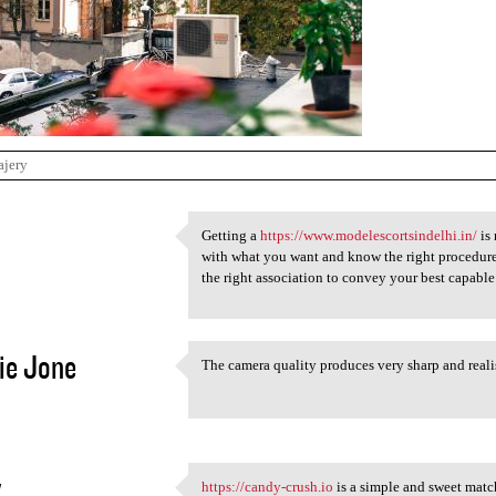
ajery
Getting a
https://www.modelescortsindelhi.in/
is 
Getting a https://www
with what you want and know the right procedure f
3
the right association to convey your best capable
ie Jone
The camera quality produces very sharp and reali
The camera quality produces
3
y
https://candy-crush.io
is a simple and sweet matc