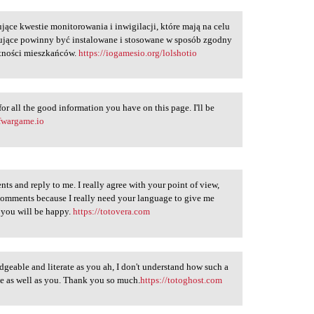
ujące kwestie monitorowania i inwigilacji, które mają na celu
ujące powinny być instalowane i stosowane w sposób zgodny
atności mieszkańców.
https://iogamesio.org/lolshotio
or all the good information you have on this page. I'll be
ofwargame.io
ts and reply to me. I really agree with your point of view,
comments because I really need your language to give me
e you will be happy.
https://totovera.com
edgeable and literate as you ah, I don't understand how such a
ge as well as you. Thank you so much.
https://totoghost.com