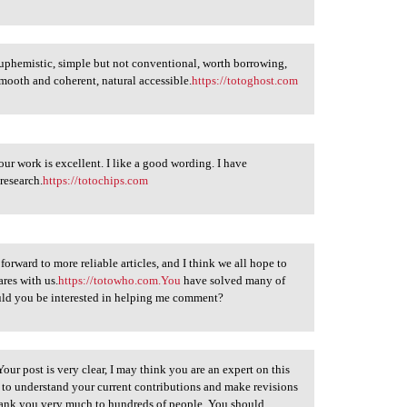
 euphemistic, simple but not conventional, worth borrowing,
 smooth and coherent, natural accessible.
https://totoghost.com
our work is excellent. I like a good wording. I have
research.
https://totochips.com
forward to more reliable articles, and I think we all hope to
res with us.
https://totowho.com.You
have solved many of
ould you be interested in helping me comment?
 Your post is very clear, I may think you are an expert on this
 to understand your current contributions and make revisions
Thank you very much to hundreds of people. You should