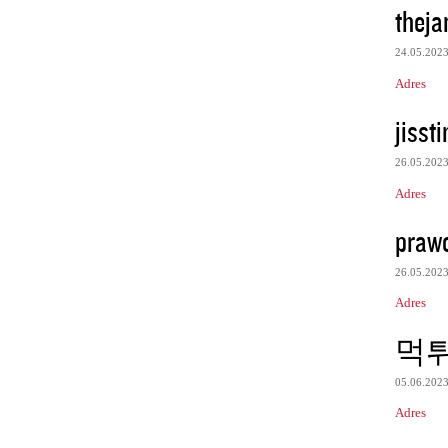
theja
24.05.202
Adres
jisst
26.05.202
Adres
praw
26.05.202
Adres
먹
05.06.202
Adres