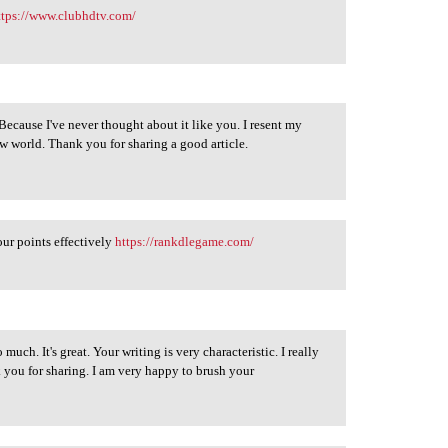
ttps://www.clubhdtv.com/
. Because I've never thought about it like you. I resent my
w world. Thank you for sharing a good article.
our points effectively
https://rankdlegame.com/
 much. It's great. Your writing is very characteristic. I really
 you for sharing. I am very happy to brush your