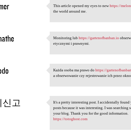
mer
This article opened my eyes to new
https://melo
This article opened my eyes
the world around me.
3
inathe
Monitoring lub
https://gartenofbanban.io
obserw
Monitoring lub https:/
etycznymi i prawnymi.
3
odo
Każda osoba ma prawo do
https://gartenofbanba
Każda osoba ma prawo do https
a obserwowanie czy rejestrowanie ich przez okno
3
튀신고
It's a pretty interesting post. I accidentally foun
It's a pretty interesting
posts because it was interesting. I was searching 
3
your blog. Thank you for the good information.
https://totoghost.com