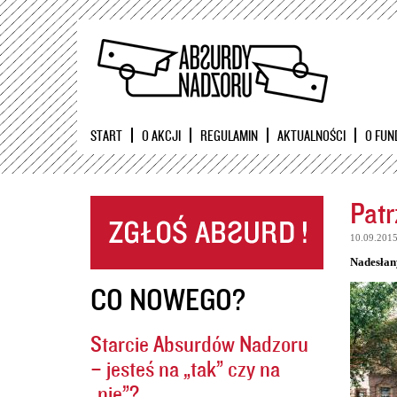
START
O AKCJI
REGULAMIN
AKTUALNOŚCI
O FUN
Patr
10.09.201
Nadesłan
CO NOWEGO?
Starcie Absurdów Nadzoru
– jesteś na „tak” czy na
„nie”?