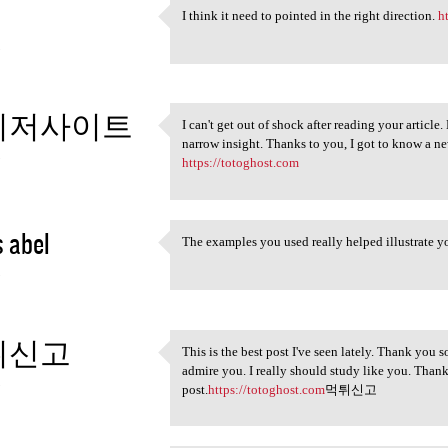
I think it need to pointed in the right direction.
h
I think it need to pointed in
3
이저사이트
I can't get out of shock after reading your article
I can't get out of shock
narrow insight. Thanks to you, I got to know a ne
3
https://totoghost.com
 abel
The examples you used really helped illustrate y
The examples you used really
3
튀신고
This is the best post I've seen lately. Thank you so
This is the best post I've
admire you. I really should study like you. Thank
3
post.
https://totoghost.com
먹튀신고