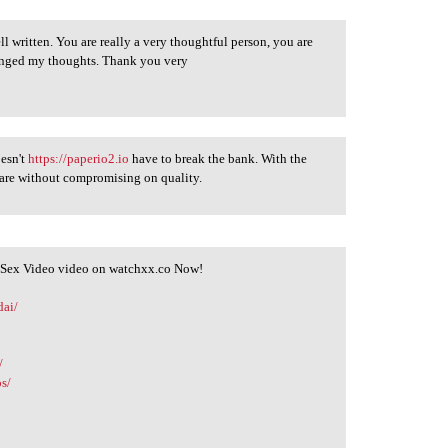
ll written. You are really a very thoughtful person, you are
hanged my thoughts. Thank you very
oesn't
https://paperio2.io
have to break the bank. With the
 care without compromising on quality.
l Sex Video video on watchxx.co Now!
dai/
/
os/