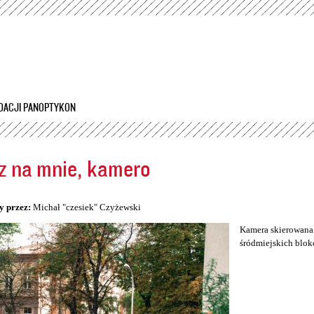
Przejdź
do
treści
DACJI PANOPTYKON
z na mnie, kamero
5
y przez:
Michał "czesiek" Czyżewski
Kamera skierowana 
śródmiejskich blok