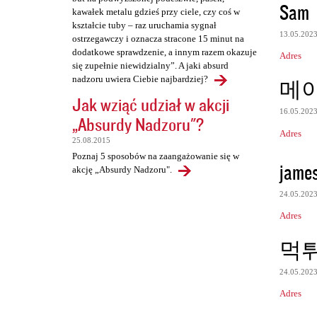
Sam
kawałek metalu gdzieś przy ciele, czy coś w
kształcie tuby – raz uruchamia sygnał
13.05.202
ostrzegawczy i oznacza stracone 15 minut na
dodatkowe sprawdzenie, a innym razem okazuje
Adres
się zupełnie niewidzialny”. A jaki absurd
nadzoru uwiera Ciebie najbardziej?
메
Jak wziąć udział w akcji
16.05.202
„Absurdy Nadzoru"?
Adres
25.08.2015
Poznaj 5 sposobów na zaangażowanie się w
james
akcję „Absurdy Nadzoru".
24.05.202
Adres
먹
24.05.202
Adres