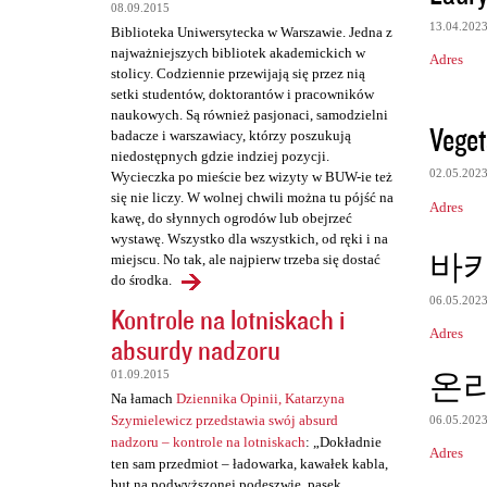
e
08.09.2015
13.04.202
Biblioteka Uniwersytecka w Warszawie. Jedna z
najważniejszych bibliotek akademickich w
Adres
stolicy. Codziennie przewijają się przez nią
setki studentów, doktorantów i pracowników
naukowych. Są również pasjonaci, samodzielni
Veget
badacze i warszawiacy, którzy poszukują
niedostępnych gdzie indziej pozycji.
02.05.202
Wycieczka po mieście bez wizyty w BUW-ie też
się nie liczy. W wolnej chwili można tu pójść na
Adres
kawę, do słynnych ogrodów lub obejrzeć
wystawę. Wszystko dla wszystkich, od ręki i na
바
miejscu. No tak, ale najpierw trzeba się dostać
do środka.
06.05.202
Kontrole na lotniskach i
Adres
absurdy nadzoru
온
01.09.2015
Na łamach
Dziennika Opinii, Katarzyna
Szymielewicz przedstawia swój absurd
06.05.202
nadzoru – kontrole na lotniskach
: „Dokładnie
Adres
ten sam przedmiot – ładowarka, kawałek kabla,
but na podwyższonej podeszwie, pasek,