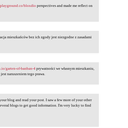
nplayground.co/bloxdio
perspectives and made me reflect on
acja mieszkańców bez ich zgody jest niezgodne z zasadami
n.io/garten-of-banban-4
prywatności we własnym mieszkaniu,
 jest naruszeniem tego prawa.
d your blog and read your post. I saw a few more of your other
several blogs to get good information. I'm very lucky to find