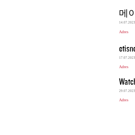
메
14.07.202
Adres
etisn
17.07.202
Adres
Watc
29.07.202
Adres