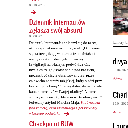
03.10.2015
Dziennik Internautów
zgłasza swój absurd
08.09.2015
kamery-b
Dziennik Internautów dołączył się do naszej
akcji i zgłosił nam swój przykład: „Oburzamy
się na inwigilację w internecie, na działania
K
divya
amerykańskich służb, ale co wiemy o
o
inwigilacji na własnym podwórku? Czy
myślałeś, że gdy stoisz sobie pod blokiem,
05.04.202
m
możesz być ciągle obserwowany np. przez
Adres
e
człowieka ze straży miejskiej, który siedzi przy
biurku i pije kawę? Czy myślałeś, ile naprawdę
n
Charl
kamer może być w Twojej okolicy? A może
t
spojrzysz na mapkę, która może to ukazywać?”.
Polecamy artykuł Marcina Maja:
Ktoś nasikał
a
13.04.202
pod kamerą, czyli inwigilacja z perspektywy
r
Adres
własnego podwórka
.
z
Checkpoint BUW
Laur