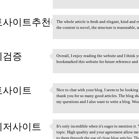
토사이트추천
The whole article is fresh and elegant, kind and
The whole article is fresh
the content is novel, the structure is reasonable,
3
튀검증
Overall, I enjoy reading the website and I think y
Overall, I enjoy reading the
bookmarked this website for future reference and 
3
토사이트
Nice to chat with your blog. I seem to be looking 
Nice to chat with your blog.
thank you for so many good articles. The blog sha
3
my questions and I also want to write a blog. W
이저사이트
It's only incredible when it's eager to mention it.
It's only incredible when it
topic. High quality and your agreement allow me
3
to them through the use of close blog articles. 