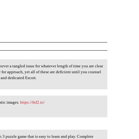
never a tangled issue for whatever length of time you are clear
or approach, yet all of these are deficient until you counsel
 and dedicated Escort.
stic images.
https://fnf2.io/
h 3 puzzle game that is easy to learn and play. Complete