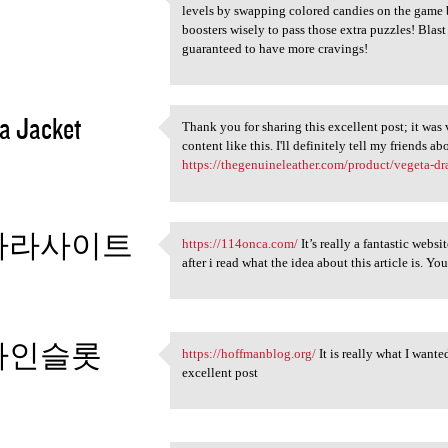
https://candy-crush.io is a
levels by swapping colored candies on the game b
3
boosters wisely to pass those extra puzzles! Blas
guaranteed to have more cravings!
a Jacket
Thank you for sharing this excellent post; it was 
Thank you for sharing this
content like this. I'll definitely tell my friends abo
3
https://thegenuineleather.com/product/vegeta-dr
카라사이트
https://114onca.com/
It’s really a fantastic websi
https://114onca.com/ It’s
after i read what the idea about this article is. Yo
3
라인슬롯
https://hoffmanblog.org/
It is really what I wante
https://hoffmanblog.org/ It
excellent post
3