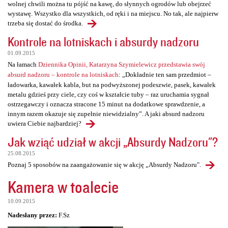
wolnej chwili można tu pójść na kawę, do słynnych ogrodów lub obejrzeć
wystawę. Wszystko dla wszystkich, od ręki i na miejscu. No tak, ale najpierw
trzeba się dostać do środka.
Kontrole na lotniskach i absurdy nadzoru
01.09.2015
Na łamach
Dziennika Opinii, Katarzyna Szymielewicz przedstawia swój
absurd nadzoru – kontrole na lotniskach
: „Dokładnie ten sam przedmiot –
ładowarka, kawałek kabla, but na podwyższonej podeszwie, pasek, kawałek
metalu gdzieś przy ciele, czy coś w kształcie tuby – raz uruchamia sygnał
ostrzegawczy i oznacza stracone 15 minut na dodatkowe sprawdzenie, a
innym razem okazuje się zupełnie niewidzialny”. A jaki absurd nadzoru
uwiera Ciebie najbardziej?
Jak wziąć udział w akcji „Absurdy Nadzoru"?
25.08.2015
Poznaj 5 sposobów na zaangażowanie się w akcję „Absurdy Nadzoru".
Kamera w toalecie
10.09.2015
Nadesłany przez:
F.Sz