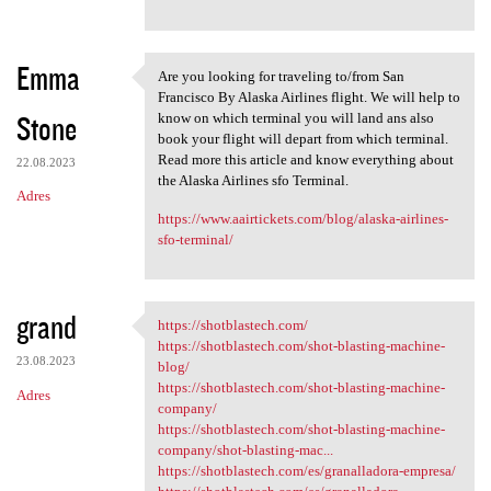
Emma
Are you looking for traveling to/from San
Are you looking for traveling
Francisco By Alaska Airlines flight. We will help to
Stone
know on which terminal you will land ans also
book your flight will depart from which terminal.
Read more this article and know everything about
22.08.2023
the Alaska Airlines sfo Terminal.
Adres
https://www.aairtickets.com/blog/alaska-airlines-
sfo-terminal/
grand
https://shotblastech.com/
https://shotblastech.com/
https://shotblastech.com/shot-blasting-machine-
23.08.2023
blog/
https://shotblastech.com/shot-blasting-machine-
Adres
company/
https://shotblastech.com/shot-blasting-machine-
company/shot-blasting-mac...
https://shotblastech.com/es/granalladora-empresa/