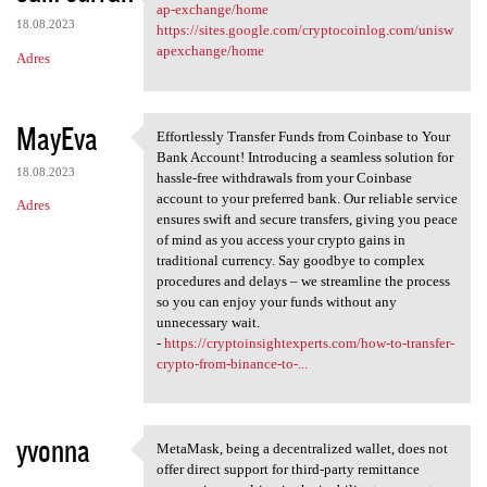
https://sites.google.com
ap-exchange/home
18.08.2023
https://sites.google.com/cryptocoinlog.com/unisw
apexchange/home
Adres
MayEva
Effortlessly Transfer Funds from Coinbase to Your
Effortlessly Transfer Funds
Bank Account! Introducing a seamless solution for
18.08.2023
hassle-free withdrawals from your Coinbase
account to your preferred bank. Our reliable service
Adres
ensures swift and secure transfers, giving you peace
of mind as you access your crypto gains in
traditional currency. Say goodbye to complex
procedures and delays – we streamline the process
so you can enjoy your funds without any
unnecessary wait.
-
https://cryptoinsightexperts.com/how-to-transfer-
crypto-from-binance-to-...
yvonna
MetaMask, being a decentralized wallet, does not
MetaMask, being a
offer direct support for third-party remittance