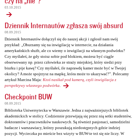
czy na „nie”?
03.10.2015
Dziennik Internautów zgłasza swój absurd
08.09.2015
Dziennik Internautów dołączył się do naszej akcji i zgłosił nam swój
przykład: „Oburzamy się na inwigilację w internecie, na działania
amerykańskich służb, ale co wiemy o inwigilacji na własnym podwórku?
Czy myślałeś, że gdy stoisz sobie pod blokiem, możesz być ciągle
obserwowany np. przez człowieka ze straży miejskiej, który siedzi przy
biurku i pije kawę? Czy myślałeś, ile naprawdę kamer może być w Twojej
okolicy? A może spojrzysz na mapkę, która może to ukazywać?”. Polecamy
artykuł Marcina Maja:
Ktoś nasikał pod kamerą, czyli inwigilacja z
perspektywy własnego podwórka
.
Checkpoint BUW
08.09.2015
Biblioteka Uniwersytecka w Warszawie. Jedna z najważniejszych bibliotek
akademickich w stolicy. Codziennie przewijają się przez nią setki studentów,
doktorantów i pracowników naukowych. Są również pasjonaci, samodzielni
badacze i warszawiacy, którzy poszukują niedostępnych gdzie indziej
pozycji. Wycieczka po mieście bez wizyty w BUW-ie też się nie liczy. W