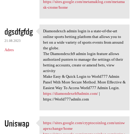
https://sites.google.com/metamaklog.com/metama
sk-crome/home
dgsdfgfdg
Diamondexch admin login is a state-of-the-art
Diamondexch admin login is a
online sports betting platform that allows you to
21.08.2023
bet on a wide variety of sports events from around
the globe.
Adres
The Diamondexch9 admin login feature allows
authorized punters to manage the settings of their
betting accounts, create or amend bets, view
activity
Make Easy & Quick Login to World777 Admin
Panel With More Secure Method. More Effective &
Easiest Way To Access World777 Admin Login.
https://diamondexeh9admin.com/
|
https://World777admîn.com
Uniswap
https://sites.google.com/cryptocoinlog.com/unisw
https://sites.google.com
apexchange/home