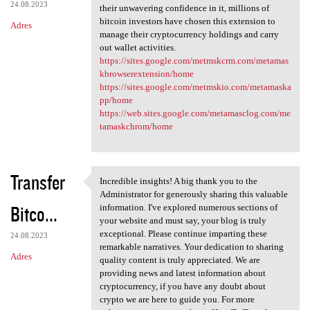
24.08.2023
their unwavering confidence in it, millions of
bitcoin investors have chosen this extension to
Adres
manage their cryptocurrency holdings and carry
out wallet activities.
https://sites.google.com/metmskcrm.com/metamas
kbrowserextension/home
https://sites.google.com/metmskio.com/metamaska
pp/home
https://web.sites.google.com/metamasclog.com/me
tamaskchrom/home
Transfer
Incredible insights! A big thank you to the
Incredible insights! A big
Administrator for generously sharing this valuable
Bitco...
information. I've explored numerous sections of
your website and must say, your blog is truly
exceptional. Please continue imparting these
24.08.2023
remarkable narratives. Your dedication to sharing
Adres
quality content is truly appreciated. We are
providing news and latest information about
cryptocurrency, if you have any doubt about
crypto we are here to guide you. For more