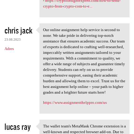
-
https://cryptoinsightexperts.com/how-to-send-
crypto-from-crypto-com-to-e...
chris jack
Our online assignment help service is second to
Our online assignment help
none. We take pride in delivering top-notch
23.08.2023
assistance that ensures academic success. Our team
of experts is dedicated to crafting well-researched,
Adres
impeccably written assignments tailored to your
requirements. With a commitment to quality, we
offer a wide range of subjects and guarantee timely
delivery. Students can rely on us to provide
comprehensive support, easing their academic
burden and allowing them to excel. Trust us for the
best assignment help online – your path to higher
grades and a brighter future starts here!
https://www.assignmenthelppro.com/us
lucas ray
The wallet team's MetaMask Chrome extension is a
The wallet team's MetaMask
well-known and respected browser add-on. Due to