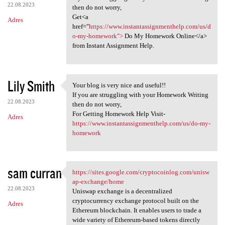
22.08.2023
then do not worry,
Get<a
Adres
href="
https://www.instantassignmenthelp.com/us/d
o-my-homework">
Do My Homework Online</a>
from Instant Assignment Help.
Lily Smith
Your blog is very nice and useful!!
Your blog is very nice and
If you are struggling with your Homework Writing
22.08.2023
then do not worry,
For Getting Homework Help Visit-
Adres
https://www.instantassignmenthelp.com/us/do-my-
homework
sam curran
https://sites.google.com/cryptocoinlog.com/unisw
https://sites.google.com
ap-exchange/home
22.08.2023
Uniswap exchange is a decentralized
cryptocurrency exchange protocol built on the
Adres
Ethereum blockchain. It enables users to trade a
wide variety of Ethereum-based tokens directly