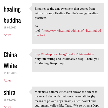
healing
Experience the empowerment that comes from
Experience the empowerment
within through Healing Buddha's energy healing
buddha
practices.
<a
19.08.2023
href="
https://www.healingbuddha.in/">healingbud
Adres
dha</a>
China
http://herbapproach.org/product/china-white/
http://herbapproach.org
Very interesting and informative blog. Thank you
White
for sharing. Keep it up!
19.08.2023
Adres
shira
Metamask chrome extension allows the client to
Metamask chrome extension
make and deal with their own personalities (by
19.08.2023
means of private keys, nearby client wallet and
equipment wallets like Trezor™), so when a Dapp
Adres