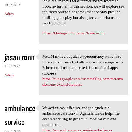
india real money that offer real money rewards?
19.08.2023
Look no further! In this section, we will explore the
top-rated online slot games that not only provide
Adres
thrilling gameplay but also give you a chance to
win big bucks.
https://khelraja.com/games/live-casino
jasan ronn
MetaMask is a popular cryptocurrency wallet and
MetaMask is a popular
browser extension that allows users to engage with
21.08.2023
Ethereum blockchain-based decentralized apps
(DApps).
Adres
https://sites.google.com/metamaklog.com/metama
skcrome-extension/home
ambulance
We action cost-effective and top-grade air
We action cost-effective and
ambulance casework in Agartala which helps the
service
accommodating to get actual medical care and
treatment......
https://www.airrescuers.com/air-ambulance-
21.08.2023