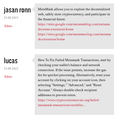
jasan ronn
MetaMask allows you to explore the decentralized
MetaMask allows you to
web, safely store cryptocurrency, and participate in
23.08.2023
the financial future.
https://sites.google.com/metamaklog.com/metama
Adres
skcrome-extension/home
https://sites.google.com/metamasclog.com/metama
sk-extension/home
lucas
How To Fix Failed Metamask Transactions, start by
How To Fix Failed Metamask
checking your wallet's balance and network
23.08.2023
connection. If the issue persists, increase the gas
fee for quicker processing. Alternatively, reset your
Adres
account by clicking on your account icon, then
selecting "Settings," "Advanced," and "Reset
Account." Always double-check recipient
addresses to prevent errors.
https://www.cryptocustomercare.org/failed-
metamask-transactions-troubles...