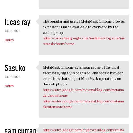
lucas ray
The popular and useful MetaMask Chrome browser
The popular and useful
extension is made available to everyone by the
18.08.2023
wallet group.
https://web.sites.google.com/metamasclog.com/me
Adres
tamaskchrom/home
Sasuke
MetaMask Chrome extension is one of the most
MetaMask Chrome extension is
successful, highly-recognized, and secure browser
18.08.2023
extensions that support MetaMask operations on
the web plugin.
Adres
https://sites.google.com/metamaklog.com/metama
sk-chrom/home
https://sites.google.com/metamaklog.com/metama
skextension/home
sam curran
https://sites.google.com/cryptocoinlog.com/unisw