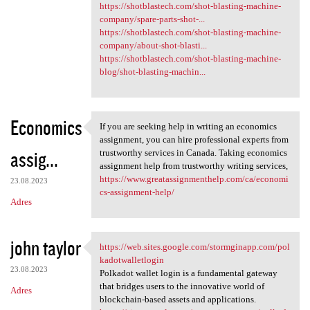
https://shotblastech.com/shot-blasting-machine-
company/spare-parts-shot-...
https://shotblastech.com/shot-blasting-machine-
company/about-shot-blasti...
https://shotblastech.com/shot-blasting-machine-
blog/shot-blasting-machin...
Economics
If you are seeking help in writing an economics
If you are seeking help in
assignment, you can hire professional experts from
assig...
trustworthy services in Canada. Taking economics
assignment help from trustworthy writing services,
https://www.greatassignmenthelp.com/ca/economi
23.08.2023
cs-assignment-help/
Adres
john taylor
https://web.sites.google.com/stormginapp.com/pol
https://web.sites.google.com
kadotwalletlogin
23.08.2023
Polkadot wallet login is a fundamental gateway
that bridges users to the innovative world of
Adres
blockchain-based assets and applications.