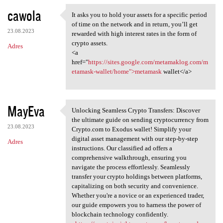
cawola
It asks you to hold your assets for a specific period
It asks you to hold your
of time on the network and in return, you’ll get
23.08.2023
rewarded with high interest rates in the form of
crypto assets.
Adres
<a
href="
https://sites.google.com/metamaklog.com/m
etamask-wallet/home">metamask
wallet</a>
MayEva
Unlocking Seamless Crypto Transfers: Discover
Unlocking Seamless Crypto
the ultimate guide on sending cryptocurrency from
23.08.2023
Crypto.com to Exodus wallet! Simplify your
digital asset management with our step-by-step
Adres
instructions. Our classified ad offers a
comprehensive walkthrough, ensuring you
navigate the process effortlessly. Seamlessly
transfer your crypto holdings between platforms,
capitalizing on both security and convenience.
Whether you're a novice or an experienced trader,
our guide empowers you to harness the power of
blockchain technology confidently.