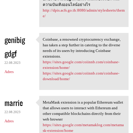
ความบันเทิงออนไลน์อย่างไร
http://dpis.acfs.go.th:8080/admin/stylesheets/them
e/
genibig
Coinbase, a renowned cryptocurrency exchange,
Coinbase, a renowned
has taken a step further in catering to the diverse
gdgf
needs of its users by introducing Coinbase
extensions.
https://sites.google.com/coiinnb.com/coinbase-
22.08.2023
extension/home/
Adres
https://sites.google.com/coiinnb.com/coinbase-
download/home/
marrie
MetaMask extension is a popular Ethereum wallet
MetaMask extension is a
that allows users to interact with Ethereum and
22.08.2023
other compatible blockchains directly from their
web browser
Adres
https://sites.google.com/metamaklog.com/metama
sk-extension/home