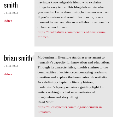
smith
having a knowledgeable friend who explains
things in easy terms. This blog delves into what
you need to know about using hair serum as a man.
24.08.2023
If you're curious and want to learn more, take a
Adres
moment to read and discover all about the benefits
of hair serum for men!
https://healthstrives.com/benefits-of-hair-serum-
for-men/
brian smith
Modernism in literature stands as a testament to
Modernism in literature
humanity's capacity for innovation and adaptation.
24.08.2023
Through its characteristics, it holds a mirror to the
complexities of existence, encouraging readers to
Adres
question and explore the boundaries of creativity.
As a defining chapter in literary history,
modernism's legacy remains a guiding light for
writers seeking to chart new territories of
imagination and storytelling.
Read More:
https://allessaywriter.com/blog/modernism-in-
literature/