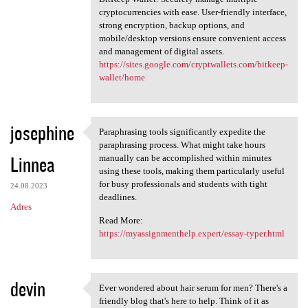
cryptocurrencies with ease. User-friendly interface,
strong encryption, backup options, and
mobile/desktop versions ensure convenient access
and management of digital assets.
https://sites.google.com/cryptwallets.com/bitkeep-
wallet/home
josephine
Paraphrasing tools significantly expedite the
Paraphrasing tools
paraphrasing process. What might take hours
Linnea
manually can be accomplished within minutes
using these tools, making them particularly useful
for busy professionals and students with tight
24.08.2023
deadlines.
Adres
Read More:
https://myassignmenthelp.expert/essay-typer.html
devin
Ever wondered about hair serum for men? There's a
Ever wondered about hair
friendly blog that's here to help. Think of it as