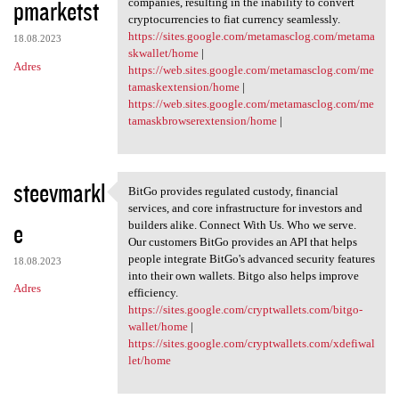
pmarketst
companies, resulting in the inability to convert
cryptocurrencies to fiat currency seamlessly.
https://sites.google.com/metamasclog.com/metama
18.08.2023
skwallet/home
|
Adres
https://web.sites.google.com/metamasclog.com/me
tamaskextension/home
|
https://web.sites.google.com/metamasclog.com/me
tamaskbrowserextension/home
|
steevmarkl
BitGo provides regulated custody, financial
BitGo provides regulated
services, and core infrastructure for investors and
e
builders alike. Connect With Us. Who we serve.
Our customers BitGo provides an API that helps
people integrate BitGo's advanced security features
18.08.2023
into their own wallets. Bitgo also helps improve
Adres
efficiency.
https://sites.google.com/cryptwallets.com/bitgo-
wallet/home
|
https://sites.google.com/cryptwallets.com/xdefiwal
let/home