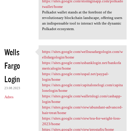
https://sites.google.com/stormginapp.com/polkado
twallet/home
Polkadot wallet stands at the forefront of the
revolutionary blockchain landscape, offering users
an indispensable tool to interact with the dynamic
Polkadot ecosystem.
Wells
https://sites.google.com/wellsusafargologin.com/w
https://sites.google.com
ellsfargologin/home
Fargo
https://sites.google.com/usbanklogin.net/bankofa
mericalogin/home
https://sites.google.com/uspal.net/paypal-
Login
login/home
https://sites.google.com/capitalonelogi.com/capita
23.08.2023
lonelogin/home
https://sites.google.com/walletslogi.com/cashapp-
Adres
login/home
https://sites.google.com/view/abundant-advanced-
hair-treat/home
https://sites.google.com/view/tea-for-weight-loss-
2023/home
https://sites.google.com/view/prostafix/home