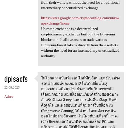
from their wallets without the need for a traditional
intermediary or centralized exchange.
https://sites.google.com/cryptocoinlog.com/unisw
apexchange/home
Uniswap exchange is a decentralized
cryptocurrency exchange built on the Ethereum
blockchain. It allows users to trade various
Ethereum-based tokens directly from their wallets
without the need for an intermediary or centralized
authority.
dpisacfs
ในโลกความบันเทิงออนไลน์ที่เปลี่ยนแปลงไปอย่าง
ในโลกความบันเทิงออนไลน์ที่เปล
รวดเร็ว เสน่ห์ของเกมคาสิโนได้เปลี่ยนไปสู่
22.08.2023
อาณาจักรเสมือนจริงอย่างราบรื่น ในบรรดาตัว
เลือกมากมาย เกมสล็อตบนเว็บได้สร้างช่องเฉพาะ
Adres
สำหรับตัวเอง ด้วยรูปแบบการเล่นที่น่าดึงดูด ธีมที่
ดึงดูดใจ และผลตอบแทนที่คุ้มค่า เว็บสล็อต PG
(Progressive Gaming) ได้นำพาโลกแห่งการพนัน
ออนไลน์อย่างล้นหลาม ในโพสต์บนบล็อกนี้ เราจะ
เจาะลึกขอบเขตอันน่าทึ่งของเว็บสล็อต PG และ
อภิปรายว่ามันปฏิวัติวิธีที่เราสัมผัสประสบการณ์