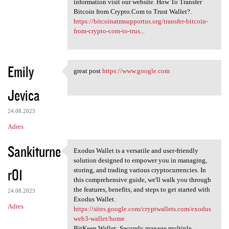
information visit our website. How To Transfer
Bitcoin from Crypto.Com to Trust Wallet?.
https://bitcoinatmsupportus.org/transfer-bitcoin-
from-crypto-com-to-trus...
Emily
great post
https://www.google.com
great post https://www.google
Jevica
24.08.2023
Adres
Sankiturne
Exodus Wallet is a versatile and user-friendly
Exodus Wallet is a versatile
solution designed to empower you in managing,
r01
storing, and trading various cryptocurrencies. In
this comprehensive guide, we'll walk you through
the features, benefits, and steps to get started with
24.08.2023
Exodus Wallet.
Adres
https://sites.google.com/cryptwallets.com/exodus
web3-wallet/home
BitKeep Wallet: Securely manage multiple