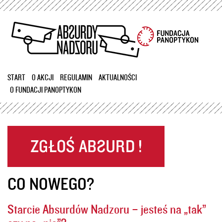
Przejdź
do
treści
START
O AKCJI
REGULAMIN
AKTUALNOŚCI
O FUNDACJI PANOPTYKON
CO NOWEGO?
Starcie Absurdów Nadzoru – jesteś na „tak”