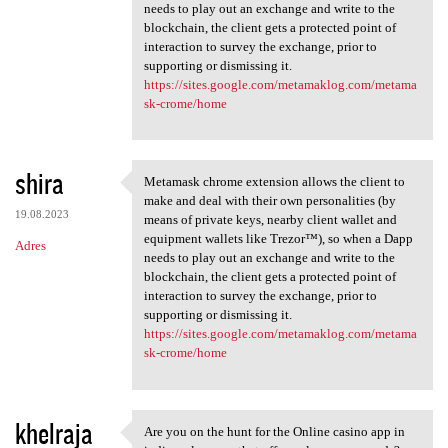
needs to play out an exchange and write to the
blockchain, the client gets a protected point of
interaction to survey the exchange, prior to
supporting or dismissing it.
https://sites.google.com/metamaklog.com/metama
sk-crome/home
shira
Metamask chrome extension allows the client to
Metamask chrome extension
make and deal with their own personalities (by
19.08.2023
means of private keys, nearby client wallet and
equipment wallets like Trezor™), so when a Dapp
Adres
needs to play out an exchange and write to the
blockchain, the client gets a protected point of
interaction to survey the exchange, prior to
supporting or dismissing it.
https://sites.google.com/metamaklog.com/metama
sk-crome/home
khelraja
Are you on the hunt for the Online casino app in
Are you on the hunt for the