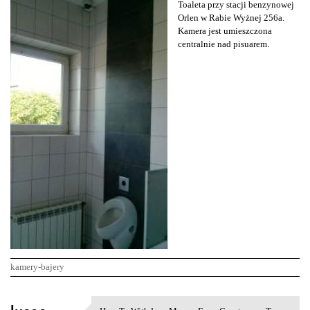
Toaleta przy stacji benzynowej
Orlen w Rabie Wyżnej 256a.
Kamera jest umieszczona
centralnie nad pisuarem.
kamery-bajery
K