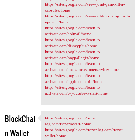
https://sites.google.com/view/joint-pain-killer-
capsules/home
https://sites.google.com/view/folifort-hair-growth-
updated/home
https://sites.google.com/learn-to-
activate.com/aolmail/home
https://sites.google.com/learn-to-
activate.com/disneyplus/home
https://sites.google.com/learn-to-
activate.com/paypallogin/home
https://sites.google.com/learn-to-
activate.com/amazoncustomerservice/home
https://sites.google.com/learn-to-
activate.com/apple-com-bill/home
https://sites.google.com/learn-to-
activate.com/tvyoutube-tvstart/home
BlockChai
https://sites.google.com/trezor-
https://sites.google.com
log.com/trezoriostart/home
n Wallet
https://sites.google.com/trezor-log.com/trezor-
wallet/home