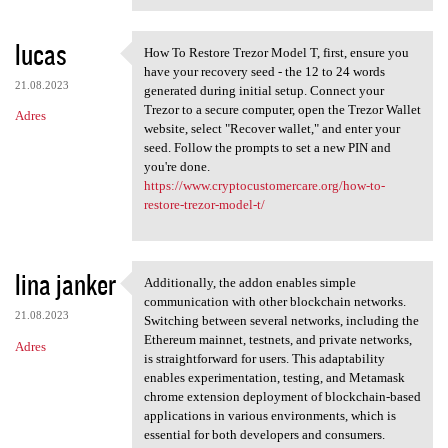
lucas
How To Restore Trezor Model T, first, ensure you
How To Restore Trezor Model T
have your recovery seed - the 12 to 24 words
21.08.2023
generated during initial setup. Connect your
Trezor to a secure computer, open the Trezor Wallet
Adres
website, select "Recover wallet," and enter your
seed. Follow the prompts to set a new PIN and
you're done.
https://www.cryptocustomercare.org/how-to-
restore-trezor-model-t/
lina janker
Additionally, the addon enables simple
Additionally, the addon
communication with other blockchain networks.
21.08.2023
Switching between several networks, including the
Ethereum mainnet, testnets, and private networks,
Adres
is straightforward for users. This adaptability
enables experimentation, testing, and Metamask
chrome extension deployment of blockchain-based
applications in various environments, which is
essential for both developers and consumers.