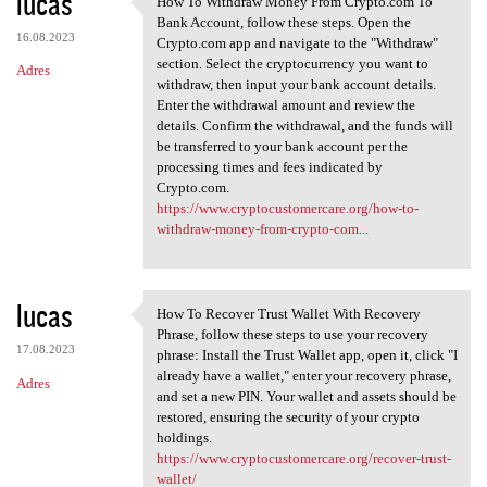
lucas
How To Withdraw Money From Crypto.com To
How To Withdraw Money From
o
Bank Account, follow these steps. Open the
16.08.2023
m
Crypto.com app and navigate to the "Withdraw"
section. Select the cryptocurrency you want to
Adres
e
withdraw, then input your bank account details.
n
Enter the withdrawal amount and review the
details. Confirm the withdrawal, and the funds will
t
be transferred to your bank account per the
a
processing times and fees indicated by
Crypto.com.
r
https://www.cryptocustomercare.org/how-to-
z
withdraw-money-from-crypto-com...
e
lucas
How To Recover Trust Wallet With Recovery
How To Recover Trust Wallet
Phrase, follow these steps to use your recovery
17.08.2023
phrase: Install the Trust Wallet app, open it, click "I
already have a wallet," enter your recovery phrase,
Adres
and set a new PIN. Your wallet and assets should be
restored, ensuring the security of your crypto
holdings.
https://www.cryptocustomercare.org/recover-trust-
wallet/