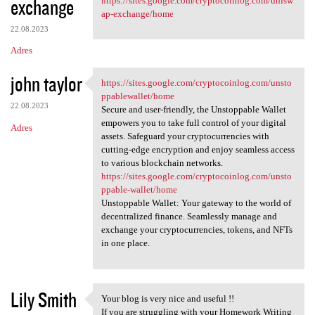
exchange
https://sites.google.com/cryptocoinlog.com/unisw
ap-exchange/home
22.08.2023
Adres
john taylor
https://sites.google.com/cryptocoinlog.com/unsto
https://sites.google.com
ppablewallet/home
22.08.2023
Secure and user-friendly, the Unstoppable Wallet
empowers you to take full control of your digital
Adres
assets. Safeguard your cryptocurrencies with
cutting-edge encryption and enjoy seamless access
to various blockchain networks.
https://sites.google.com/cryptocoinlog.com/unsto
ppable-wallet/home
Unstoppable Wallet: Your gateway to the world of
decentralized finance. Seamlessly manage and
exchange your cryptocurrencies, tokens, and NFTs
in one place.
Lily Smith
Your blog is very nice and useful !!
Your blog is very nice and
If you are struggling with your Homework Writing