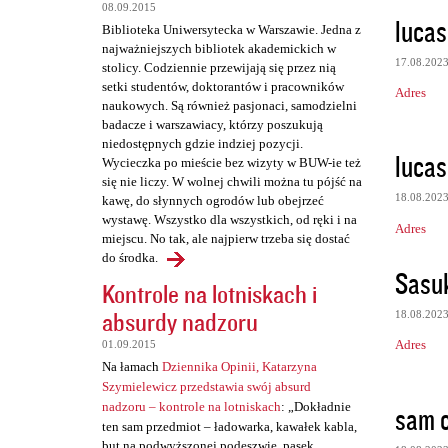
t
08.09.2015
lucas
a
Biblioteka Uniwersytecka w Warszawie. Jedna z
najważniejszych bibliotek akademickich w
r
17.08.202
stolicy. Codziennie przewijają się przez nią
z
setki studentów, doktorantów i pracowników
Adres
naukowych. Są również pasjonaci, samodzielni
e
badacze i warszawiacy, którzy poszukują
niedostępnych gdzie indziej pozycji.
lucas
Wycieczka po mieście bez wizyty w BUW-ie też
się nie liczy. W wolnej chwili można tu pójść na
18.08.202
kawę, do słynnych ogrodów lub obejrzeć
wystawę. Wszystko dla wszystkich, od ręki i na
Adres
miejscu. No tak, ale najpierw trzeba się dostać
do środka.
Sasu
Kontrole na lotniskach i
absurdy nadzoru
18.08.202
Adres
01.09.2015
Na łamach
Dziennika Opinii, Katarzyna
Szymielewicz przedstawia swój absurd
nadzoru – kontrole na lotniskach
: „Dokładnie
sam 
ten sam przedmiot – ładowarka, kawałek kabla,
but na podwyższonej podeszwie, pasek,