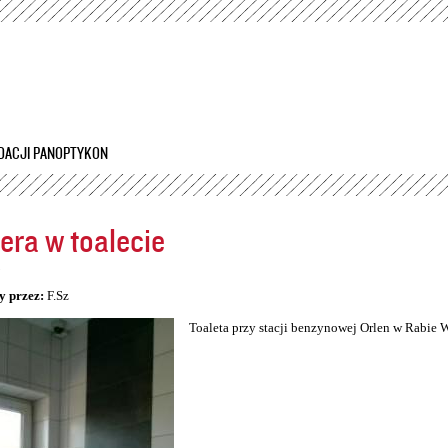
Przejdź
do
treści
DACJI PANOPTYKON
ra w toalecie
5
y przez:
F.Sz
Toaleta przy stacji benzynowej Orlen w Rabie 