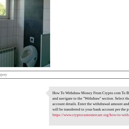
ajery
How To Withdraw Money From Crypto.com To Ban
How To Withdraw Money From
and navigate to the "Withdraw" section. Select t
3
account details. Enter the withdrawal amount and
will be transferred to your bank account per the 
https://www.cryptocustomercare.org/how-to-wit