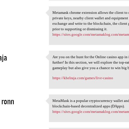
Metamask chrome extension allows the client to 
Metamask chrome extension
private keys, nearby client wallet and equipment
3
exchange and write to the blockchain, the client 
prior to supporting or dismissing it.
https://sites.google.com/metamaklog.com/meta
aja
Are you on the hunt for the Online casino app in
Are you on the hunt for the
further! In this section, we will explore the top-r
3
gameplay but also give you a chance to win big 
https://khelraja.com/games/live-casino
 ronn
MetaMask is a popular cryptocurrency wallet and
MetaMask is a popular
blockchain-based decentralized apps (DApps).
3
https://sites.google.com/metamaklog.com/meta