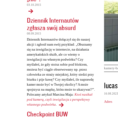
03.10.2015
Dziennik Internautów
zgłasza swój absurd
08.09.2015
Dziennik Internautów dołączył się do naszej
akcji i zgłosił nam swój przykład: „Oburzamy
się na inwigilację w internecie, na działania
amerykańskich służb, ale co wiemy o
inwigilacji na własnym podwórku? Czy
myślałeś, że gdy stoisz sobie pod blokiem,
kamery-b
możesz być ciągle obserwowany np. przez
człowieka ze straży miejskiej, który siedzi przy
biurku i pije kawę? Czy myślałeś, ile naprawdę
K
lucas
kamer może być w Twojej okolicy? A może
o
spojrzysz na mapkę, która może to ukazywać?”.
16.08.202
Polecamy artykuł Marcina Maja:
Ktoś nasikał
m
pod kamerą, czyli inwigilacja z perspektywy
Adres
e
własnego podwórka
.
n
Checkpoint BUW