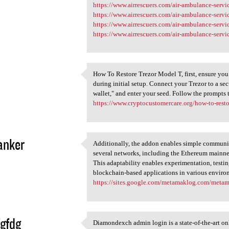
https://www.airrescuers.com/air-ambulance-serv
https://www.airrescuers.com/air-ambulance-servi
https://www.airrescuers.com/air-ambulance-servi
https://www.airrescuers.com/air-ambulance-servi
How To Restore Trezor Model T, first, ensure you
How To Restore Trezor Model T
during initial setup. Connect your Trezor to a se
3
wallet," and enter your seed. Follow the prompts 
https://www.cryptocustomercare.org/how-to-resto
janker
Additionally, the addon enables simple communi
Additionally, the addon
several networks, including the Ethereum mainnet, 
3
This adaptability enables experimentation, tes
blockchain-based applications in various environ
https://sites.google.com/metamaklog.com/meta
gfdg
Diamondexch admin login is a state-of-the-art onl