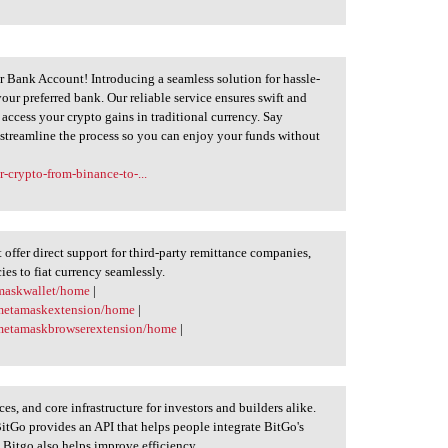
r Bank Account! Introducing a seamless solution for hassle-
ur preferred bank. Our reliable service ensures swift and
 access your crypto gains in traditional currency. Say
treamline the process so you can enjoy your funds without
r-crypto-from-binance-to-...
offer direct support for third-party remittance companies,
ies to fiat currency seamlessly.
amaskwallet/home
|
/metamaskextension/home
|
/metamaskbrowserextension/home
|
es, and core infrastructure for investors and builders alike.
tGo provides an API that helps people integrate BitGo's
. Bitgo also helps improve efficiency.