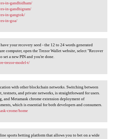
ices-in-gandhidham/
ces-in-gandhigram/
ces-in-gangtok/
ces-in-goa/
 have your recovery seed - the 12 to 24 words generated
cure computer, open the Trezor Wallet website, select "Recover
to set a new PIN and you're done.
re-trezor-model-t/
cation with other blockchain networks. Switching between
testnets, and private networks, is straightforward for users.
ting, and Metamask chrome extension deployment of
ments, which is essential for both developers and consumers.
mask-crome/home
ine sports betting platform that allows you to bet on a wide