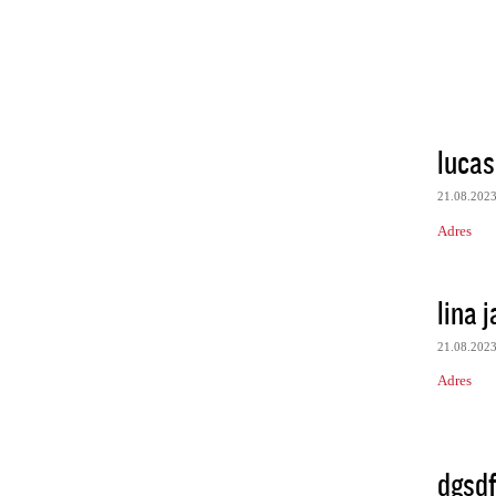
lucas
21.08.202
Adres
lina 
21.08.202
Adres
dgsdf