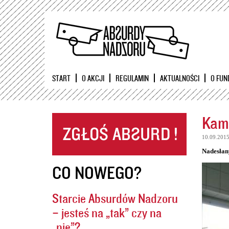
START
O AKCJI
REGULAMIN
AKTUALNOŚCI
O FUN
Kame
10.09.201
Nadesłan
CO NOWEGO?
Starcie Absurdów Nadzoru
– jesteś na „tak” czy na
„nie”?