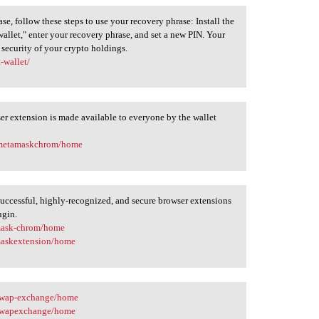
, follow these steps to use your recovery phrase: Install the
 wallet," enter your recovery phrase, and set a new PIN. Your
 security of your crypto holdings.
-wallet/
 extension is made available to everyone by the wallet
m/metamaskchrom/home
ccessful, highly-recognized, and secure browser extensions
ugin.
amask-chrom/home
maskextension/home
iswap-exchange/home
niswapexchange/home