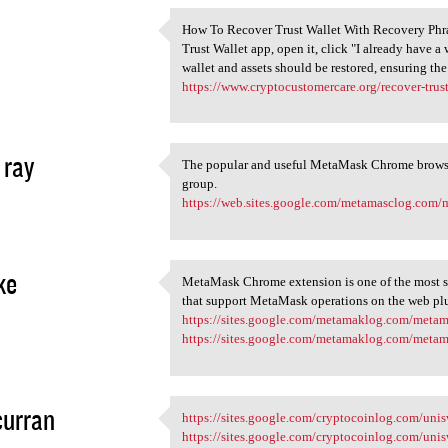
How To Recover Trust Wallet With Recovery Phrase
How To Recover Trust Wallet
Trust Wallet app, open it, click "I already have a
3
wallet and assets should be restored, ensuring the
https://www.cryptocustomercare.org/recover-trust
 ray
The popular and useful MetaMask Chrome browser
The popular and useful
group.
3
https://web.sites.google.com/metamasclog.co
ke
MetaMask Chrome extension is one of the most su
MetaMask Chrome extension is
that support MetaMask operations on the web pl
3
https://sites.google.com/metamaklog.com/met
https://sites.google.com/metamaklog.com/meta
curran
https://sites.google.com/cryptocoinlog.com/un
https://sites.google.com
https://sites.google.com/cryptocoinlog.com/u