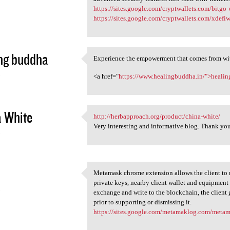
https://sites.google.com/cryptwallets.com/bitgo
https://sites.google.com/cryptwallets.com/xdefi
ng buddha
Experience the empowerment that comes from wit
Experience the empowerment
3
<a href="
https://www.healingbuddha.in/">heali
 White
http://herbapproach.org/product/china-white/
http://herbapproach.org
Very interesting and informative blog. Thank you 
3
Metamask chrome extension allows the client to 
Metamask chrome extension
private keys, nearby client wallet and equipment
3
exchange and write to the blockchain, the client 
prior to supporting or dismissing it.
https://sites.google.com/metamaklog.com/meta