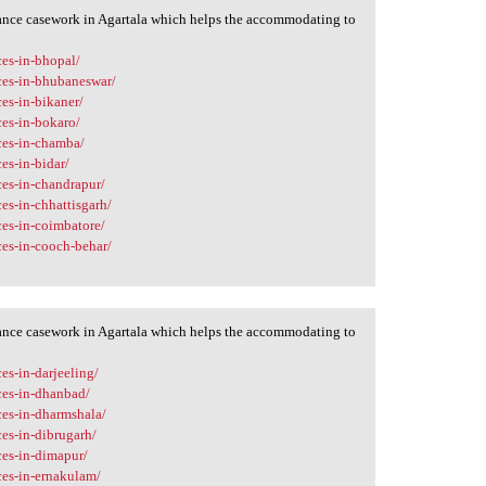
lance casework in Agartala which helps the accommodating to
ces-in-bhopal/
ces-in-bhubaneswar/
es-in-bikaner/
ces-in-bokaro/
ces-in-chamba/
es-in-bidar/
ces-in-chandrapur/
es-in-chhattisgarh/
ces-in-coimbatore/
ces-in-cooch-behar/
lance casework in Agartala which helps the accommodating to
es-in-darjeeling/
ces-in-dhanbad/
ces-in-dharmshala/
ces-in-dibrugarh/
ces-in-dimapur/
ces-in-ernakulam/