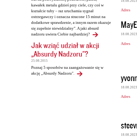
18.08.202
kawałek metalu gdzieś przy ciele, czy coś w
Adres
kształcie tuby – raz uruchamia sygnał
ostrzegawczy i oznacza stracone 15 minut na
MayE
dodatkowe sprawdzenie, a innym razem okazuje
się zupełnie niewidzialny”. A jaki absurd
nadzoru uwiera Ciebie najbardziej?
18.08.202
Jak wziąć udział w akcji
Adres
„Absurdy Nadzoru"?
25.08.2015
Poznaj 5 sposobów na zaangażowanie się w
akcję „Absurdy Nadzoru".
yvonn
18.08.202
Adres
steev
18.08.202