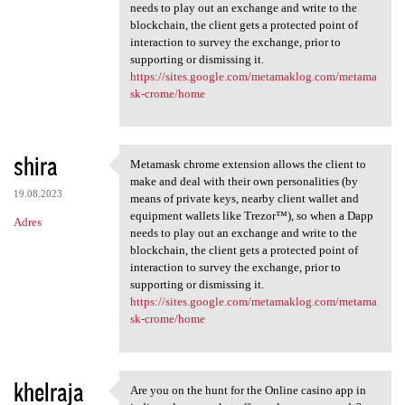
needs to play out an exchange and write to the
blockchain, the client gets a protected point of
interaction to survey the exchange, prior to
supporting or dismissing it.
https://sites.google.com/metamaklog.com/metama
sk-crome/home
shira
Metamask chrome extension allows the client to
Metamask chrome extension
make and deal with their own personalities (by
19.08.2023
means of private keys, nearby client wallet and
equipment wallets like Trezor™), so when a Dapp
Adres
needs to play out an exchange and write to the
blockchain, the client gets a protected point of
interaction to survey the exchange, prior to
supporting or dismissing it.
https://sites.google.com/metamaklog.com/metama
sk-crome/home
khelraja
Are you on the hunt for the Online casino app in
Are you on the hunt for the