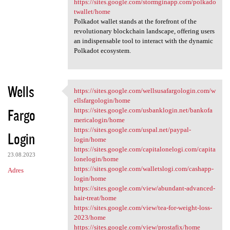
https://sites.google.com/stormginapp.com/polkado
twallet/home
Polkadot wallet stands at the forefront of the
revolutionary blockchain landscape, offering users
an indispensable tool to interact with the dynamic
Polkadot ecosystem.
Wells
https://sites.google.com/wellsusafargologin.com/w
https://sites.google.com
ellsfargologin/home
Fargo
https://sites.google.com/usbanklogin.net/bankofa
mericalogin/home
https://sites.google.com/uspal.net/paypal-
Login
login/home
https://sites.google.com/capitalonelogi.com/capita
23.08.2023
lonelogin/home
https://sites.google.com/walletslogi.com/cashapp-
Adres
login/home
https://sites.google.com/view/abundant-advanced-
hair-treat/home
https://sites.google.com/view/tea-for-weight-loss-
2023/home
https://sites.google.com/view/prostafix/home