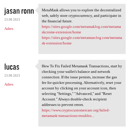
jasan ronn
MetaMask allows you to explore the decentralized
MetaMask allows you to
web, safely store cryptocurrency, and participate in
23.08.2023
the financial future.
https://sites.google.com/metamaklog.com/metama
Adres
skcrome-extension/home
https://sites.google.com/metamasclog.com/metama
sk-extension/home
lucas
How To Fix Failed Metamask Transactions, start by
How To Fix Failed Metamask
checking your wallet's balance and network
23.08.2023
connection. If the issue persists, increase the gas
fee for quicker processing. Alternatively, reset your
Adres
account by clicking on your account icon, then
selecting "Settings," "Advanced," and "Reset
Account." Always double-check recipient
addresses to prevent errors.
https://www.cryptocustomercare.org/failed-
metamask-transactions-troubles...