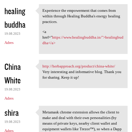
healing
Experience the empowerment that comes from
Experience the empowerment
within through Healing Buddha's energy healing
buddha
practices.
<a
19.08.2023
href="
https://www.healingbuddha.in/">healingbud
Adres
dha</a>
China
http://herbapproach.org/product/china-white/
http://herbapproach.org
Very interesting and informative blog. Thank you
White
for sharing. Keep it up!
19.08.2023
Adres
shira
Metamask chrome extension allows the client to
Metamask chrome extension
make and deal with their own personalities (by
19.08.2023
means of private keys, nearby client wallet and
equipment wallets like Trezor™), so when a Dapp
Adres