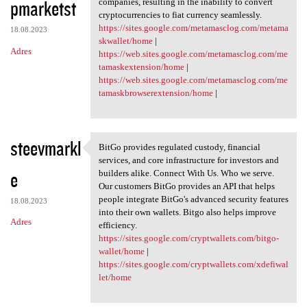
pmarketst
companies, resulting in the inability to convert
cryptocurrencies to fiat currency seamlessly.
https://sites.google.com/metamasclog.com/metama
18.08.2023
skwallet/home
|
Adres
https://web.sites.google.com/metamasclog.com/me
tamaskextension/home
|
https://web.sites.google.com/metamasclog.com/me
tamaskbrowserextension/home
|
steevmarkl
BitGo provides regulated custody, financial
BitGo provides regulated
services, and core infrastructure for investors and
e
builders alike. Connect With Us. Who we serve.
Our customers BitGo provides an API that helps
people integrate BitGo's advanced security features
18.08.2023
into their own wallets. Bitgo also helps improve
Adres
efficiency.
https://sites.google.com/cryptwallets.com/bitgo-
wallet/home
|
https://sites.google.com/cryptwallets.com/xdefiwal
let/home