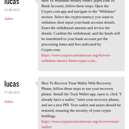
lucas
How To Withdraw Money From Crypto.com To
How To Withdraw Money From
o
Bank Account, follow these steps. Open the
16.08.2023
m
Crypto.com app and navigate to the "Withdraw"
section. Select the cryptocurrency you want to
Adres
e
withdraw, then input your bank account details.
n
Enter the withdrawal amount and review the
details. Confirm the withdrawal, and the funds will
t
be transferred to your bank account per the
a
processing times and fees indicated by
Crypto.com.
r
https://www.cryptocustomercare.org/how-to-
z
withdraw-money-from-crypto-com...
e
lucas
How To Recover Trust Wallet With Recovery
How To Recover Trust Wallet
Phrase, follow these steps to use your recovery
17.08.2023
phrase: Install the Trust Wallet app, open it, click "I
already have a wallet," enter your recovery phrase,
Adres
and set a new PIN. Your wallet and assets should be
restored, ensuring the security of your crypto
holdings.
https://www.cryptocustomercare.org/recover-trust-
wallet/