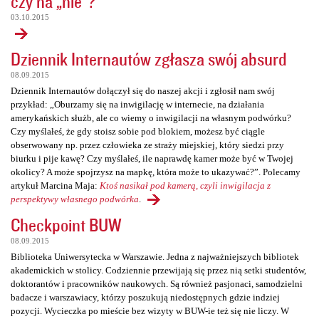
czy na „nie”?
03.10.2015
Dziennik Internautów zgłasza swój absurd
08.09.2015
Dziennik Internautów dołączył się do naszej akcji i zgłosił nam swój
przykład: „Oburzamy się na inwigilację w internecie, na działania
amerykańskich służb, ale co wiemy o inwigilacji na własnym podwórku?
Czy myślałeś, że gdy stoisz sobie pod blokiem, możesz być ciągle
obserwowany np. przez człowieka ze straży miejskiej, który siedzi przy
biurku i pije kawę? Czy myślałeś, ile naprawdę kamer może być w Twojej
okolicy? A może spojrzysz na mapkę, która może to ukazywać?”. Polecamy
artykuł Marcina Maja:
Ktoś nasikał pod kamerą, czyli inwigilacja z
perspektywy własnego podwórka
.
Checkpoint BUW
08.09.2015
Biblioteka Uniwersytecka w Warszawie. Jedna z najważniejszych bibliotek
akademickich w stolicy. Codziennie przewijają się przez nią setki studentów,
doktorantów i pracowników naukowych. Są również pasjonaci, samodzielni
badacze i warszawiacy, którzy poszukują niedostępnych gdzie indziej
pozycji. Wycieczka po mieście bez wizyty w BUW-ie też się nie liczy. W