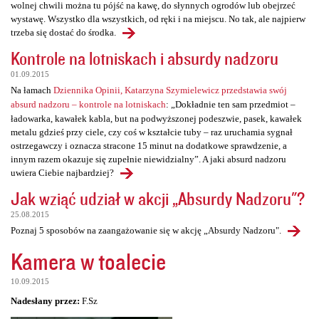
wolnej chwili można tu pójść na kawę, do słynnych ogrodów lub obejrzeć
wystawę. Wszystko dla wszystkich, od ręki i na miejscu. No tak, ale najpierw
trzeba się dostać do środka.
Kontrole na lotniskach i absurdy nadzoru
01.09.2015
Na łamach
Dziennika Opinii, Katarzyna Szymielewicz przedstawia swój
absurd nadzoru – kontrole na lotniskach
: „Dokładnie ten sam przedmiot –
ładowarka, kawałek kabla, but na podwyższonej podeszwie, pasek, kawałek
metalu gdzieś przy ciele, czy coś w kształcie tuby – raz uruchamia sygnał
ostrzegawczy i oznacza stracone 15 minut na dodatkowe sprawdzenie, a
innym razem okazuje się zupełnie niewidzialny”. A jaki absurd nadzoru
uwiera Ciebie najbardziej?
Jak wziąć udział w akcji „Absurdy Nadzoru"?
25.08.2015
Poznaj 5 sposobów na zaangażowanie się w akcję „Absurdy Nadzoru".
Kamera w toalecie
10.09.2015
Nadesłany przez:
F.Sz