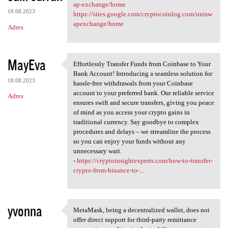
https://sites.google.com
ap-exchange/home
18.08.2023
https://sites.google.com/cryptocoinlog.com/unisw
apexchange/home
Adres
MayEva
Effortlessly Transfer Funds from Coinbase to Your
Effortlessly Transfer Funds
Bank Account! Introducing a seamless solution for
18.08.2023
hassle-free withdrawals from your Coinbase
account to your preferred bank. Our reliable service
Adres
ensures swift and secure transfers, giving you peace
of mind as you access your crypto gains in
traditional currency. Say goodbye to complex
procedures and delays – we streamline the process
so you can enjoy your funds without any
unnecessary wait.
-
https://cryptoinsightexperts.com/how-to-transfer-
crypto-from-binance-to-...
yvonna
MetaMask, being a decentralized wallet, does not
MetaMask, being a
offer direct support for third-party remittance