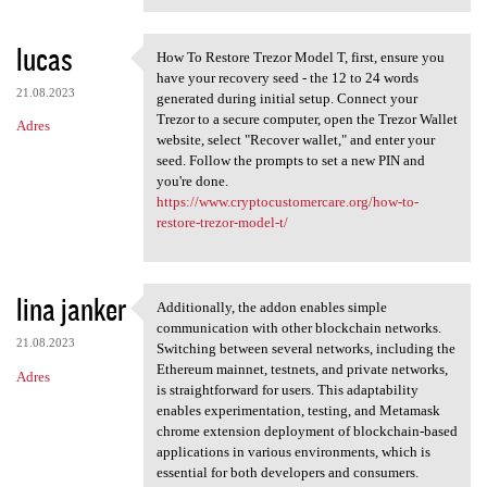
lucas
How To Restore Trezor Model T, first, ensure you
How To Restore Trezor Model T
have your recovery seed - the 12 to 24 words
21.08.2023
generated during initial setup. Connect your
Trezor to a secure computer, open the Trezor Wallet
Adres
website, select "Recover wallet," and enter your
seed. Follow the prompts to set a new PIN and
you're done.
https://www.cryptocustomercare.org/how-to-
restore-trezor-model-t/
lina janker
Additionally, the addon enables simple
Additionally, the addon
communication with other blockchain networks.
21.08.2023
Switching between several networks, including the
Ethereum mainnet, testnets, and private networks,
Adres
is straightforward for users. This adaptability
enables experimentation, testing, and Metamask
chrome extension deployment of blockchain-based
applications in various environments, which is
essential for both developers and consumers.