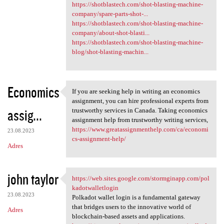
https://shotblastech.com/shot-blasting-machine-
company/spare-parts-shot-...
https://shotblastech.com/shot-blasting-machine-
company/about-shot-blasti...
https://shotblastech.com/shot-blasting-machine-
blog/shot-blasting-machin...
Economics
If you are seeking help in writing an economics
If you are seeking help in
assignment, you can hire professional experts from
assig...
trustworthy services in Canada. Taking economics
assignment help from trustworthy writing services,
https://www.greatassignmenthelp.com/ca/economi
23.08.2023
cs-assignment-help/
Adres
john taylor
https://web.sites.google.com/stormginapp.com/pol
https://web.sites.google.com
kadotwalletlogin
23.08.2023
Polkadot wallet login is a fundamental gateway
that bridges users to the innovative world of
Adres
blockchain-based assets and applications.