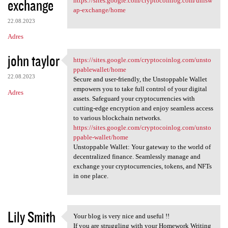
exchange
https://sites.google.com/cryptocoinlog.com/unisw
ap-exchange/home
22.08.2023
Adres
john taylor
https://sites.google.com/cryptocoinlog.com/unsto
https://sites.google.com
ppablewallet/home
22.08.2023
Secure and user-friendly, the Unstoppable Wallet
empowers you to take full control of your digital
Adres
assets. Safeguard your cryptocurrencies with
cutting-edge encryption and enjoy seamless access
to various blockchain networks.
https://sites.google.com/cryptocoinlog.com/unsto
ppable-wallet/home
Unstoppable Wallet: Your gateway to the world of
decentralized finance. Seamlessly manage and
exchange your cryptocurrencies, tokens, and NFTs
in one place.
Lily Smith
Your blog is very nice and useful !!
Your blog is very nice and
If you are struggling with your Homework Writing