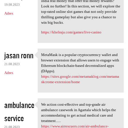
india real money that offer real money rewards?
19.08.2023
Look no further! In this section, we will explore the
top-rated online slot games that not only provide
Adres
thrilling gameplay but also give you a chance to
win big bucks.
https://khelraja.com/games/live-casino
jasan ronn
MetaMask is a popular cryptocurrency wallet and
MetaMask is a popular
browser extension that allows users to engage with
21.08.2023
Ethereum blockchain-based decentralized apps
(DApps).
Adres
https://sites.google.com/metamaklog.com/metama
skcrome-extension/home
ambulance
We action cost-effective and top-grade air
We action cost-effective and
ambulance casework in Agartala which helps the
service
accommodating to get actual medical care and
treatment......
https://www.airrescuers.com/air-ambulance-
21.08.2023