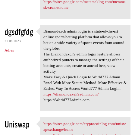
https://sites.google.com/metamaklog.com/metama
sk-crome/home
dgsdfgfdg
Diamondexch admin login is a state-of-the-art
Diamondexch admin login is a
online sports betting platform that allows you to
21.08.2023
bet on a wide variety of sports events from around
the globe.
Adres
The Diamondexch9 admin login feature allows
authorized punters to manage the settings of their
betting accounts, create or amend bets, view
activity
Make Easy & Quick Login to World777 Admin
Panel With More Secure Method. More Effective &
Easiest Way To Access World777 Admin Login.
https://diamondexeh9admin.com/
|
https://World777admîn.com
Uniswap
https://sites.google.com/cryptocoinlog.com/unisw
https://sites.google.com
apexchange/home