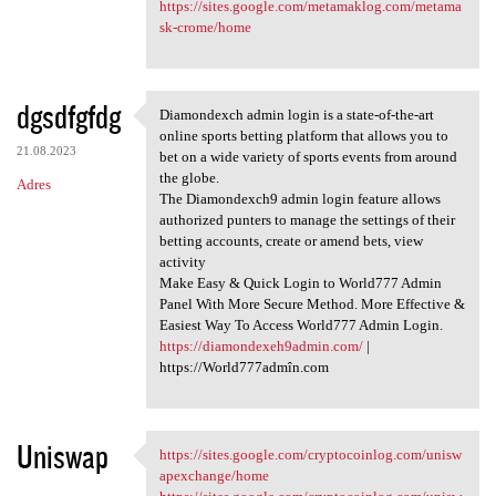
https://sites.google.com/metamaklog.com/metama
sk-crome/home
dgsdfgfdg
Diamondexch admin login is a state-of-the-art
Diamondexch admin login is a
online sports betting platform that allows you to
21.08.2023
bet on a wide variety of sports events from around
the globe.
Adres
The Diamondexch9 admin login feature allows
authorized punters to manage the settings of their
betting accounts, create or amend bets, view
activity
Make Easy & Quick Login to World777 Admin
Panel With More Secure Method. More Effective &
Easiest Way To Access World777 Admin Login.
https://diamondexeh9admin.com/
|
https://World777admîn.com
Uniswap
https://sites.google.com/cryptocoinlog.com/unisw
https://sites.google.com
apexchange/home