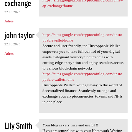
exchange
https://sites.google.com/cryptocoinlog.com/unisw
ap-exchange/home
22.08.2023
Adres
john taylor
https://sites.google.com/cryptocoinlog.com/unsto
https://sites.google.com
ppablewallet/home
22.08.2023
Secure and user-friendly, the Unstoppable Wallet
empowers you to take full control of your digital
Adres
assets. Safeguard your cryptocurrencies with
cutting-edge encryption and enjoy seamless access
to various blockchain networks.
https://sites.google.com/cryptocoinlog.com/unsto
ppable-wallet/home
Unstoppable Wallet: Your gateway to the world of
decentralized finance. Seamlessly manage and
exchange your cryptocurrencies, tokens, and NFTs
in one place.
Lily Smith
Your blog is very nice and useful !!
Your blog is very nice and
If you are struggling with your Homework Writing