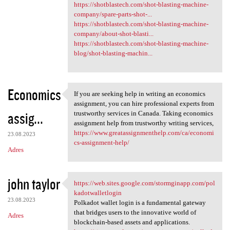
https://shotblastech.com/shot-blasting-machine-
company/spare-parts-shot-...
https://shotblastech.com/shot-blasting-machine-
company/about-shot-blasti...
https://shotblastech.com/shot-blasting-machine-
blog/shot-blasting-machin...
Economics
If you are seeking help in writing an economics
If you are seeking help in
assignment, you can hire professional experts from
assig...
trustworthy services in Canada. Taking economics
assignment help from trustworthy writing services,
https://www.greatassignmenthelp.com/ca/economi
23.08.2023
cs-assignment-help/
Adres
john taylor
https://web.sites.google.com/stormginapp.com/pol
https://web.sites.google.com
kadotwalletlogin
23.08.2023
Polkadot wallet login is a fundamental gateway
that bridges users to the innovative world of
Adres
blockchain-based assets and applications.