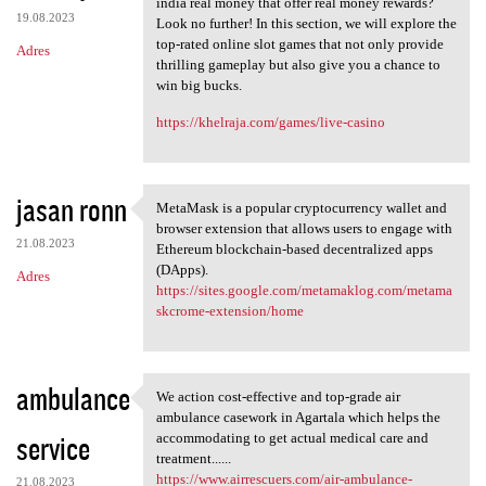
india real money that offer real money rewards?
19.08.2023
Look no further! In this section, we will explore the
top-rated online slot games that not only provide
Adres
thrilling gameplay but also give you a chance to
win big bucks.
https://khelraja.com/games/live-casino
jasan ronn
MetaMask is a popular cryptocurrency wallet and
MetaMask is a popular
browser extension that allows users to engage with
21.08.2023
Ethereum blockchain-based decentralized apps
(DApps).
Adres
https://sites.google.com/metamaklog.com/metama
skcrome-extension/home
ambulance
We action cost-effective and top-grade air
We action cost-effective and
ambulance casework in Agartala which helps the
service
accommodating to get actual medical care and
treatment......
https://www.airrescuers.com/air-ambulance-
21.08.2023