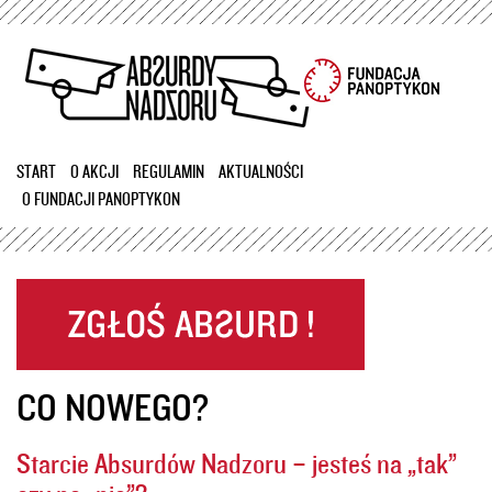
Przejdź
do
treści
START
O AKCJI
REGULAMIN
AKTUALNOŚCI
O FUNDACJI PANOPTYKON
CO NOWEGO?
Starcie Absurdów Nadzoru – jesteś na „tak”