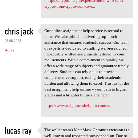
-
https://cryptoinsightexperts.com/how-to-send-
crypto-from-crypto-com-to-e...
chris jack
Our online assignment help service is second to
Our online assignment help
none. We take pride in delivering top-notch
23.08.2023
assistance that ensures academic success. Our team
of experts is dedicated to crafting well-researched,
Adres
impeccably written assignments tailored to your
requirements. With a commitment to quality, we
offer a wide range of subjects and guarantee timely
delivery. Students can rely on us to provide
comprehensive support, easing their academic
burden and allowing them to excel. Trust us for the
best assignment help online – your path to higher
grades and a brighter future starts here!
https://www.assignmenthelppro.com/us
lucas ray
The wallet team's MetaMask Chrome extension is a
The wallet team's MetaMask
well-known and respected browser add-on. Due to