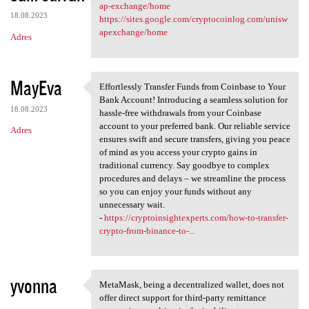
https://sites.google.com
ap-exchange/home
18.08.2023
https://sites.google.com/cryptocoinlog.com/unisw
apexchange/home
Adres
MayEva
Effortlessly Transfer Funds from Coinbase to Your
Effortlessly Transfer Funds
Bank Account! Introducing a seamless solution for
18.08.2023
hassle-free withdrawals from your Coinbase
account to your preferred bank. Our reliable service
Adres
ensures swift and secure transfers, giving you peace
of mind as you access your crypto gains in
traditional currency. Say goodbye to complex
procedures and delays – we streamline the process
so you can enjoy your funds without any
unnecessary wait.
-
https://cryptoinsightexperts.com/how-to-transfer-
crypto-from-binance-to-...
yvonna
MetaMask, being a decentralized wallet, does not
MetaMask, being a
offer direct support for third-party remittance