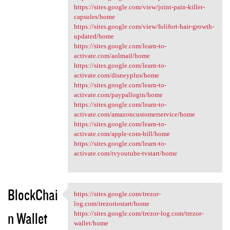
https://sites.google.com/view/joint-pain-killer-
capsules/home
https://sites.google.com/view/folifort-hair-growth-
updated/home
https://sites.google.com/learn-to-
activate.com/aolmail/home
https://sites.google.com/learn-to-
activate.com/disneyplus/home
https://sites.google.com/learn-to-
activate.com/paypallogin/home
https://sites.google.com/learn-to-
activate.com/amazoncustomerservice/home
https://sites.google.com/learn-to-
activate.com/apple-com-bill/home
https://sites.google.com/learn-to-
activate.com/tvyoutube-tvstart/home
BlockChai
https://sites.google.com/trezor-
https://sites.google.com
log.com/trezoriostart/home
n Wallet
https://sites.google.com/trezor-log.com/trezor-
wallet/home