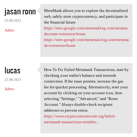
jasan ronn
MetaMask allows you to explore the decentralized
MetaMask allows you to
web, safely store cryptocurrency, and participate in
23.08.2023
the financial future.
https://sites.google.com/metamaklog.com/metama
Adres
skcrome-extension/home
https://sites.google.com/metamasclog.com/metama
sk-extension/home
lucas
How To Fix Failed Metamask Transactions, start by
How To Fix Failed Metamask
checking your wallet's balance and network
23.08.2023
connection. If the issue persists, increase the gas
fee for quicker processing. Alternatively, reset your
Adres
account by clicking on your account icon, then
selecting "Settings," "Advanced," and "Reset
Account." Always double-check recipient
addresses to prevent errors.
https://www.cryptocustomercare.org/failed-
metamask-transactions-troubles...