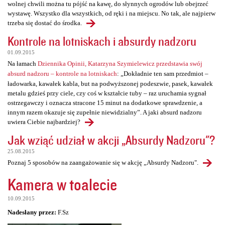
wolnej chwili można tu pójść na kawę, do słynnych ogrodów lub obejrzeć
wystawę. Wszystko dla wszystkich, od ręki i na miejscu. No tak, ale najpierw
trzeba się dostać do środka.
Kontrole na lotniskach i absurdy nadzoru
01.09.2015
Na łamach
Dziennika Opinii, Katarzyna Szymielewicz przedstawia swój
absurd nadzoru – kontrole na lotniskach
: „Dokładnie ten sam przedmiot –
ładowarka, kawałek kabla, but na podwyższonej podeszwie, pasek, kawałek
metalu gdzieś przy ciele, czy coś w kształcie tuby – raz uruchamia sygnał
ostrzegawczy i oznacza stracone 15 minut na dodatkowe sprawdzenie, a
innym razem okazuje się zupełnie niewidzialny”. A jaki absurd nadzoru
uwiera Ciebie najbardziej?
Jak wziąć udział w akcji „Absurdy Nadzoru"?
25.08.2015
Poznaj 5 sposobów na zaangażowanie się w akcję „Absurdy Nadzoru".
Kamera w toalecie
10.09.2015
Nadesłany przez:
F.Sz