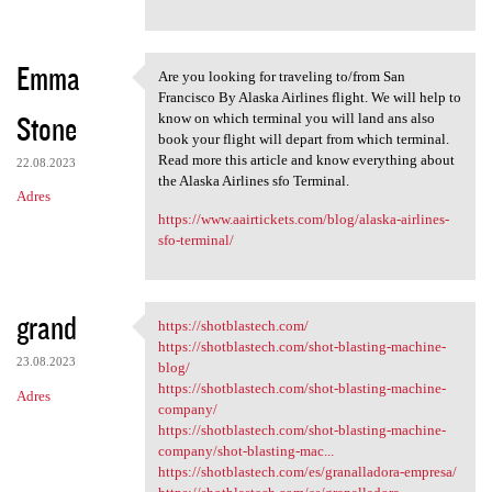
Emma
Are you looking for traveling to/from San
Are you looking for traveling
Francisco By Alaska Airlines flight. We will help to
Stone
know on which terminal you will land ans also
book your flight will depart from which terminal.
Read more this article and know everything about
22.08.2023
the Alaska Airlines sfo Terminal.
Adres
https://www.aairtickets.com/blog/alaska-airlines-
sfo-terminal/
grand
https://shotblastech.com/
https://shotblastech.com/
https://shotblastech.com/shot-blasting-machine-
23.08.2023
blog/
https://shotblastech.com/shot-blasting-machine-
Adres
company/
https://shotblastech.com/shot-blasting-machine-
company/shot-blasting-mac...
https://shotblastech.com/es/granalladora-empresa/