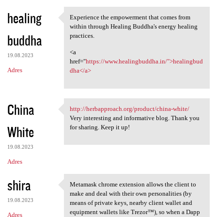
healing
Experience the empowerment that comes from
Experience the empowerment
within through Healing Buddha's energy healing
buddha
practices.
<a
19.08.2023
href="
https://www.healingbuddha.in/">healingbud
Adres
dha</a>
China
http://herbapproach.org/product/china-white/
http://herbapproach.org
Very interesting and informative blog. Thank you
White
for sharing. Keep it up!
19.08.2023
Adres
shira
Metamask chrome extension allows the client to
Metamask chrome extension
make and deal with their own personalities (by
19.08.2023
means of private keys, nearby client wallet and
equipment wallets like Trezor™), so when a Dapp
Adres