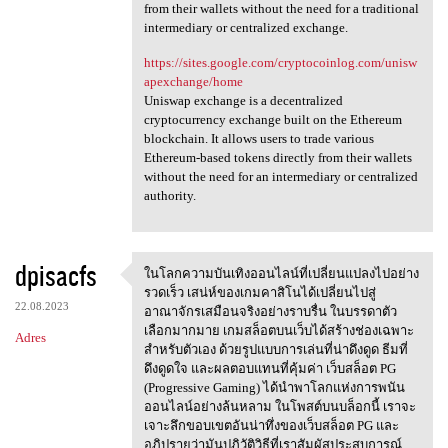
from their wallets without the need for a traditional
intermediary or centralized exchange.
https://sites.google.com/cryptocoinlog.com/unisw
apexchange/home
Uniswap exchange is a decentralized
cryptocurrency exchange built on the Ethereum
blockchain. It allows users to trade various
Ethereum-based tokens directly from their wallets
without the need for an intermediary or centralized
authority.
dpisacfs
ในโลกความบันเทิงออนไลน์ที่เปลี่ยนแปลงไปอย่าง
ในโลกความบันเทิงออนไลน์ที่เปล
รวดเร็ว เสน่ห์ของเกมคาสิโนได้เปลี่ยนไปสู่
22.08.2023
อาณาจักรเสมือนจริงอย่างราบรื่น ในบรรดาตัว
เลือกมากมาย เกมสล็อตบนเว็บได้สร้างช่องเฉพาะ
Adres
สำหรับตัวเอง ด้วยรูปแบบการเล่นที่น่าดึงดูด ธีมที่
ดึงดูดใจ และผลตอบแทนที่คุ้มค่า เว็บสล็อต PG
(Progressive Gaming) ได้นำพาโลกแห่งการพนัน
ออนไลน์อย่างล้นหลาม ในโพสต์บนบล็อกนี้ เราจะ
เจาะลึกขอบเขตอันน่าทึ่งของเว็บสล็อต PG และ
อภิปรายว่ามันปฏิวัติวิธีที่เราสัมผัสประสบการณ์