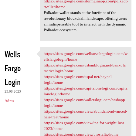
https://sites.google.com/stormginapp.com/polkado
twallet/home
Polkadot wallet stands at the forefront of the
revolutionary blockchain landscape, offering users
an indispensable tool to interact with the dynamic
Polkadot ecosystem.
Wells
https://sites.google.com/wellsusafargologin.com/w
https://sites.google.com
ellsfargologin/home
Fargo
https://sites.google.com/usbanklogin.net/bankofa
mericalogin/home
https://sites.google.com/uspal.net/paypal-
Login
login/home
https://sites.google.com/capitalonelogi.com/capita
23.08.2023
lonelogin/home
https://sites.google.com/walletslogi.com/cashapp-
Adres
login/home
https://sites.google.com/view/abundant-advanced-
hair-treat/home
https://sites.google.com/view/tea-for-weight-loss-
2023/home
https://sites.google.com/view/prostafix/home