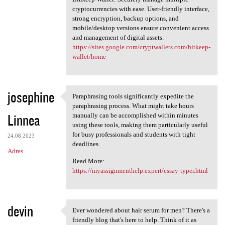
cryptocurrencies with ease. User-friendly interface,
strong encryption, backup options, and
mobile/desktop versions ensure convenient access
and management of digital assets.
https://sites.google.com/cryptwallets.com/bitkeep-
wallet/home
josephine
Paraphrasing tools significantly expedite the
Paraphrasing tools
paraphrasing process. What might take hours
Linnea
manually can be accomplished within minutes
using these tools, making them particularly useful
for busy professionals and students with tight
24.08.2023
deadlines.
Adres
Read More:
https://myassignmenthelp.expert/essay-typer.html
devin
Ever wondered about hair serum for men? There's a
Ever wondered about hair
friendly blog that's here to help. Think of it as