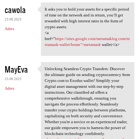
cawola
It asks you to hold your assets for a specific period
It asks you to hold your
of time on the network and in return, you’ll get
23.08.2023
rewarded with high interest rates in the form of
crypto assets.
Adres
<a
href="
https://sites.google.com/metamaklog.com/m
etamask-wallet/home">metamask
wallet</a>
MayEva
Unlocking Seamless Crypto Transfers: Discover
Unlocking Seamless Crypto
the ultimate guide on sending cryptocurrency from
23.08.2023
Crypto.com to Exodus wallet! Simplify your
digital asset management with our step-by-step
Adres
instructions. Our classified ad offers a
comprehensive walkthrough, ensuring you
navigate the process effortlessly. Seamlessly
transfer your crypto holdings between platforms,
capitalizing on both security and convenience.
Whether you're a novice or an experienced trader,
our guide empowers you to harness the power of
blockchain technology confidently.