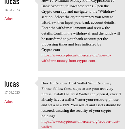
lucas
How To Withdraw Money From Crypto.com To
How To Withdraw Money From
o
Bank Account, follow these steps. Open the
16.08.2023
m
Crypto.com app and navigate to the "Withdraw"
section. Select the cryptocurrency you want to
Adres
e
withdraw, then input your bank account details.
n
Enter the withdrawal amount and review the
details. Confirm the withdrawal, and the funds will
t
be transferred to your bank account per the
a
processing times and fees indicated by
Crypto.com.
r
https://www.cryptocustomercare.org/how-to-
z
withdraw-money-from-crypto-com...
e
lucas
How To Recover Trust Wallet With Recovery
How To Recover Trust Wallet
Phrase, follow these steps to use your recovery
17.08.2023
phrase: Install the Trust Wallet app, open it, click "I
already have a wallet," enter your recovery phrase,
Adres
and set a new PIN. Your wallet and assets should be
restored, ensuring the security of your crypto
holdings.
https://www.cryptocustomercare.org/recover-trust-
wallet/