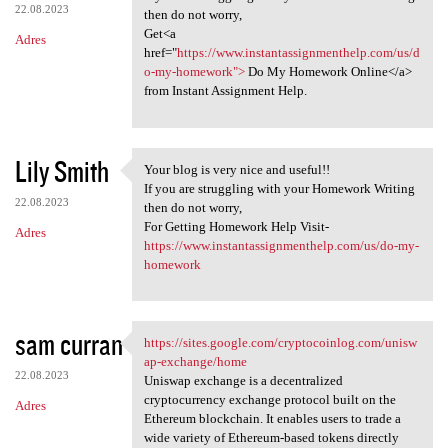
22.08.2023
then do not worry,
Get<a
Adres
href="
https://www.instantassignmenthelp.com/us/d
o-my-homework">
Do My Homework Online</a>
from Instant Assignment Help.
Lily Smith
Your blog is very nice and useful!!
Your blog is very nice and
If you are struggling with your Homework Writing
22.08.2023
then do not worry,
For Getting Homework Help Visit-
Adres
https://www.instantassignmenthelp.com/us/do-my-
homework
sam curran
https://sites.google.com/cryptocoinlog.com/unisw
https://sites.google.com
ap-exchange/home
22.08.2023
Uniswap exchange is a decentralized
cryptocurrency exchange protocol built on the
Adres
Ethereum blockchain. It enables users to trade a
wide variety of Ethereum-based tokens directly