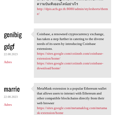
ความบันเทิงออนไลน์อย่างไร
http://dpis.acfs.go.th:8080/admin/stylesheets/them
e/
genibig
Coinbase, a renowned cryptocurrency exchange,
Coinbase, a renowned
has taken a step further in catering to the diverse
gdgf
needs of its users by introducing Coinbase
extensions.
https://sites.google.com/coiinnb.com/coinbase-
22.08.2023
extension/home/
Adres
https://sites.google.com/coiinnb.com/coinbase-
download/home/
marrie
MetaMask extension is a popular Ethereum wallet
MetaMask extension is a
that allows users to interact with Ethereum and
22.08.2023
other compatible blockchains directly from their
web browser
Adres
https://sites.google.com/metamaklog.com/metama
sk-extension/home