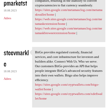
pmarketst
companies, resulting in the inability to convert
cryptocurrencies to fiat currency seamlessly.
https://sites.google.com/metamasclog.com/metama
18.08.2023
skwallet/home
|
Adres
https://web.sites.google.com/metamasclog.com/me
tamaskextension/home
|
https://web.sites.google.com/metamasclog.com/me
tamaskbrowserextension/home
|
steevmarkl
BitGo provides regulated custody, financial
BitGo provides regulated
services, and core infrastructure for investors and
e
builders alike. Connect With Us. Who we serve.
Our customers BitGo provides an API that helps
people integrate BitGo's advanced security features
18.08.2023
into their own wallets. Bitgo also helps improve
Adres
efficiency.
https://sites.google.com/cryptwallets.com/bitgo-
wallet/home
|
https://sites.google.com/cryptwallets.com/xdefiwal
let/home