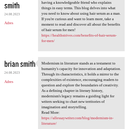
smith
having a knowledgeable friend who explains
things in easy terms. This blog delves into what
you need to know about using hair serum as a man.
24.08.2023
If you're curious and want to learn more, take a
Adres
moment to read and discover all about the benefits
of hair serum for men!
https://healthstrives.com/benefits-of-hair-serum-
for-men/
brian smith
Modernism in literature stands as a testament to
Modernism in literature
humanity's capacity for innovation and adaptation.
24.08.2023
Through its characteristics, it holds a mirror to the
complexities of existence, encouraging readers to
Adres
question and explore the boundaries of creativity.
As a defining chapter in literary history,
modernism's legacy remains a guiding light for
writers seeking to chart new territories of
imagination and storytelling.
Read More:
https://allessaywriter.com/blog/modernism-in-
literature/