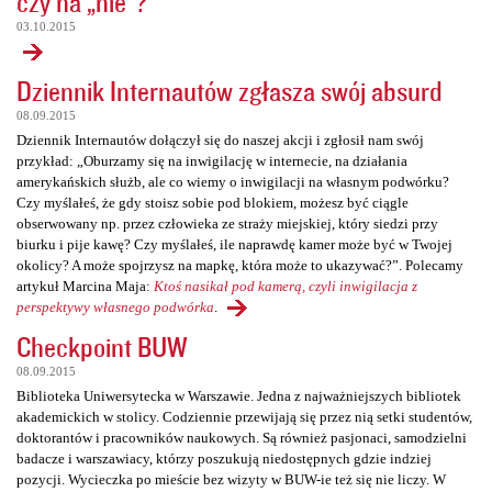
czy na „nie”?
03.10.2015
Dziennik Internautów zgłasza swój absurd
08.09.2015
Dziennik Internautów dołączył się do naszej akcji i zgłosił nam swój
przykład: „Oburzamy się na inwigilację w internecie, na działania
amerykańskich służb, ale co wiemy o inwigilacji na własnym podwórku?
Czy myślałeś, że gdy stoisz sobie pod blokiem, możesz być ciągle
obserwowany np. przez człowieka ze straży miejskiej, który siedzi przy
biurku i pije kawę? Czy myślałeś, ile naprawdę kamer może być w Twojej
okolicy? A może spojrzysz na mapkę, która może to ukazywać?”. Polecamy
artykuł Marcina Maja:
Ktoś nasikał pod kamerą, czyli inwigilacja z
perspektywy własnego podwórka
.
Checkpoint BUW
08.09.2015
Biblioteka Uniwersytecka w Warszawie. Jedna z najważniejszych bibliotek
akademickich w stolicy. Codziennie przewijają się przez nią setki studentów,
doktorantów i pracowników naukowych. Są również pasjonaci, samodzielni
badacze i warszawiacy, którzy poszukują niedostępnych gdzie indziej
pozycji. Wycieczka po mieście bez wizyty w BUW-ie też się nie liczy. W