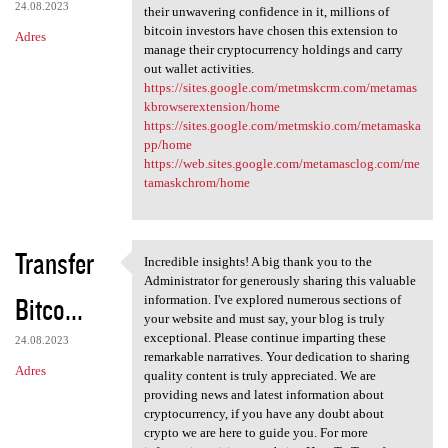
24.08.2023
their unwavering confidence in it, millions of
bitcoin investors have chosen this extension to
Adres
manage their cryptocurrency holdings and carry
out wallet activities.
https://sites.google.com/metmskcrm.com/metamas
kbrowserextension/home
https://sites.google.com/metmskio.com/metamaska
pp/home
https://web.sites.google.com/metamasclog.com/me
tamaskchrom/home
Transfer
Incredible insights! A big thank you to the
Incredible insights! A big
Administrator for generously sharing this valuable
Bitco...
information. I've explored numerous sections of
your website and must say, your blog is truly
exceptional. Please continue imparting these
24.08.2023
remarkable narratives. Your dedication to sharing
Adres
quality content is truly appreciated. We are
providing news and latest information about
cryptocurrency, if you have any doubt about
crypto we are here to guide you. For more