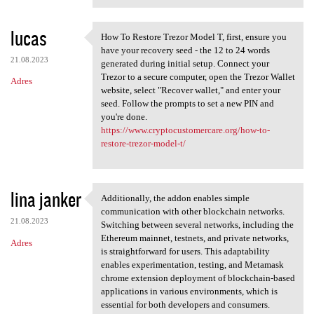
lucas
How To Restore Trezor Model T, first, ensure you
How To Restore Trezor Model T
have your recovery seed - the 12 to 24 words
21.08.2023
generated during initial setup. Connect your
Trezor to a secure computer, open the Trezor Wallet
Adres
website, select "Recover wallet," and enter your
seed. Follow the prompts to set a new PIN and
you're done.
https://www.cryptocustomercare.org/how-to-
restore-trezor-model-t/
lina janker
Additionally, the addon enables simple
Additionally, the addon
communication with other blockchain networks.
21.08.2023
Switching between several networks, including the
Ethereum mainnet, testnets, and private networks,
Adres
is straightforward for users. This adaptability
enables experimentation, testing, and Metamask
chrome extension deployment of blockchain-based
applications in various environments, which is
essential for both developers and consumers.