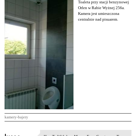
Toaleta przy stacji benzynowej
Orlen w Rabie Wyżnej 256a.
Kamera jest umieszczona
centralnie nad pisuarem.
kamery-bajery
K