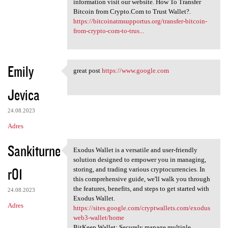
information visit our website. How To Transfer
Bitcoin from Crypto.Com to Trust Wallet?.
https://bitcoinatmsupportus.org/transfer-bitcoin-
from-crypto-com-to-trus...
Emily
great post
https://www.google.com
great post https://www.google
Jevica
24.08.2023
Adres
Sankiturne
Exodus Wallet is a versatile and user-friendly
Exodus Wallet is a versatile
solution designed to empower you in managing,
r01
storing, and trading various cryptocurrencies. In
this comprehensive guide, we'll walk you through
the features, benefits, and steps to get started with
24.08.2023
Exodus Wallet.
Adres
https://sites.google.com/cryptwallets.com/exodus
web3-wallet/home
BitKeep Wallet: Securely manage multiple