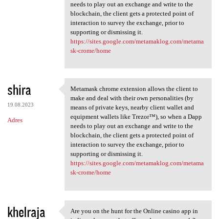
needs to play out an exchange and write to the
blockchain, the client gets a protected point of
interaction to survey the exchange, prior to
supporting or dismissing it.
https://sites.google.com/metamaklog.com/metama
sk-crome/home
shira
Metamask chrome extension allows the client to
Metamask chrome extension
make and deal with their own personalities (by
19.08.2023
means of private keys, nearby client wallet and
equipment wallets like Trezor™), so when a Dapp
Adres
needs to play out an exchange and write to the
blockchain, the client gets a protected point of
interaction to survey the exchange, prior to
supporting or dismissing it.
https://sites.google.com/metamaklog.com/metama
sk-crome/home
khelraja
Are you on the hunt for the Online casino app in
Are you on the hunt for the