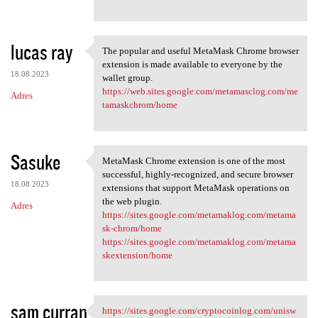
lucas ray
The popular and useful MetaMask Chrome browser
The popular and useful
extension is made available to everyone by the
18.08.2023
wallet group.
https://web.sites.google.com/metamasclog.com/me
Adres
tamaskchrom/home
Sasuke
MetaMask Chrome extension is one of the most
MetaMask Chrome extension is
successful, highly-recognized, and secure browser
18.08.2023
extensions that support MetaMask operations on
the web plugin.
Adres
https://sites.google.com/metamaklog.com/metama
sk-chrom/home
https://sites.google.com/metamaklog.com/metama
skextension/home
sam curran
https://sites.google.com/cryptocoinlog.com/unisw