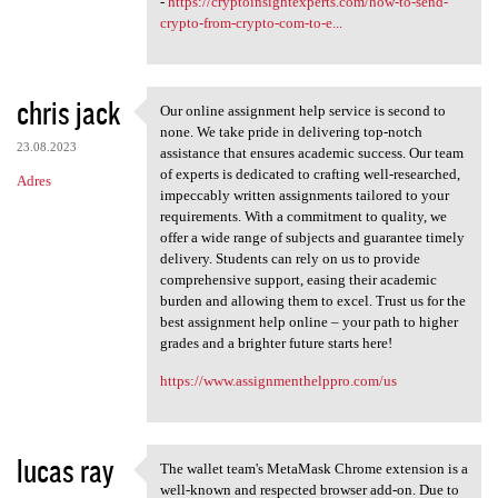
-
https://cryptoinsightexperts.com/how-to-send-
crypto-from-crypto-com-to-e...
chris jack
Our online assignment help service is second to
Our online assignment help
none. We take pride in delivering top-notch
23.08.2023
assistance that ensures academic success. Our team
of experts is dedicated to crafting well-researched,
Adres
impeccably written assignments tailored to your
requirements. With a commitment to quality, we
offer a wide range of subjects and guarantee timely
delivery. Students can rely on us to provide
comprehensive support, easing their academic
burden and allowing them to excel. Trust us for the
best assignment help online – your path to higher
grades and a brighter future starts here!
https://www.assignmenthelppro.com/us
lucas ray
The wallet team's MetaMask Chrome extension is a
The wallet team's MetaMask
well-known and respected browser add-on. Due to