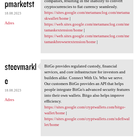
pmarketst
companies, resulting in the inability to convert
cryptocurrencies to fiat currency seamlessly.
https://sites.google.com/metamasclog.com/metama
18.08.2023
skwallet/home
|
Adres
https://web.sites.google.com/metamasclog.com/me
tamaskextension/home
|
https://web.sites.google.com/metamasclog.com/me
tamaskbrowserextension/home
|
steevmarkl
BitGo provides regulated custody, financial
BitGo provides regulated
services, and core infrastructure for investors and
e
builders alike. Connect With Us. Who we serve.
Our customers BitGo provides an API that helps
people integrate BitGo's advanced security features
18.08.2023
into their own wallets. Bitgo also helps improve
Adres
efficiency.
https://sites.google.com/cryptwallets.com/bitgo-
wallet/home
|
https://sites.google.com/cryptwallets.com/xdefiwal
let/home