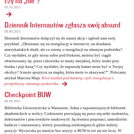
czy na „nie”?
03.10.2015
Dziennik Internautów zgłasza swój absurd
08.09.2015
Dziennik Internautów dołączył się do naszej akcji i zgłosił nam swój
przykład: „Oburzamy się na inwigilację w internecie, na działania
amerykańskich służb, ale co wiemy o inwigilacji na własnym podwórku?
Czy myślałeś, że gdy stoisz sobie pod blokiem, możesz być ciągle
obserwowany np. przez człowieka ze straży miejskiej, który siedzi przy
biurku i pije kawę? Czy myślałeś, ile naprawdę kamer może być w Twojej
okolicy? A może spojrzysz na mapkę, która może to ukazywać?”. Polecamy
artykuł Marcina Maja:
Ktoś nasikał pod kamerą, czyli inwigilacja z
perspektywy własnego podwórka
.
Checkpoint BUW
08.09.2015
Biblioteka Uniwersytecka w Warszawie. Jedna z najważniejszych bibliotek
akademickich w stolicy. Codziennie przewijają się przez nią setki studentów,
doktorantów i pracowników naukowych. Są również pasjonaci, samodzielni
badacze i warszawiacy, którzy poszukują niedostępnych gdzie indziej
pozycji. Wycieczka po mieście bez wizyty w BUW-ie też się nie liczy. W