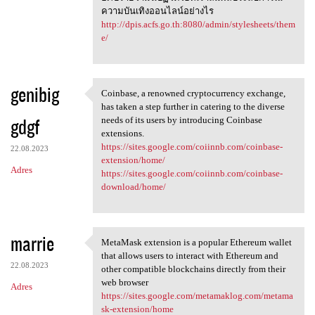
ความบันเทิงออนไลน์อย่างไร
http://dpis.acfs.go.th:8080/admin/stylesheets/them
e/
genibig
Coinbase, a renowned cryptocurrency exchange,
Coinbase, a renowned
has taken a step further in catering to the diverse
gdgf
needs of its users by introducing Coinbase
extensions.
https://sites.google.com/coiinnb.com/coinbase-
22.08.2023
extension/home/
Adres
https://sites.google.com/coiinnb.com/coinbase-
download/home/
marrie
MetaMask extension is a popular Ethereum wallet
MetaMask extension is a
that allows users to interact with Ethereum and
22.08.2023
other compatible blockchains directly from their
web browser
Adres
https://sites.google.com/metamaklog.com/metama
sk-extension/home