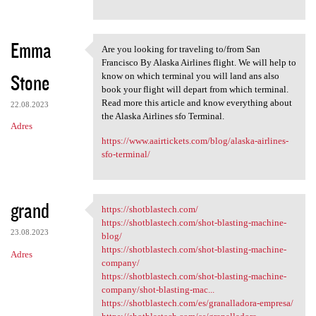
Emma
Are you looking for traveling to/from San
Are you looking for traveling
Francisco By Alaska Airlines flight. We will help to
Stone
know on which terminal you will land ans also
book your flight will depart from which terminal.
Read more this article and know everything about
22.08.2023
the Alaska Airlines sfo Terminal.
Adres
https://www.aairtickets.com/blog/alaska-airlines-
sfo-terminal/
grand
https://shotblastech.com/
https://shotblastech.com/
https://shotblastech.com/shot-blasting-machine-
23.08.2023
blog/
https://shotblastech.com/shot-blasting-machine-
Adres
company/
https://shotblastech.com/shot-blasting-machine-
company/shot-blasting-mac...
https://shotblastech.com/es/granalladora-empresa/