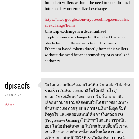
from their wallets without the need for a traditional
intermediary or centralized exchange.
https://sites.google.com/cryptocoinlog.com/unisw
apexchange/home
Uniswap exchange is a decentralized
cryptocurrency exchange built on the Ethereum
blockchain. It allows users to trade various
Ethereum-based tokens directly from their wallets
without the need for an intermediary or centralized
authority.
dpisacfs
ในโลกความบันเทิงออนไลน์ที่เปลี่ยนแปลงไปอย่าง
ในโลกความบันเทิงออนไลน์ที่เปล
รวดเร็ว เสน่ห์ของเกมคาสิโนได้เปลี่ยนไปสู่
22.08.2023
อาณาจักรเสมือนจริงอย่างราบรื่น ในบรรดาตัว
เลือกมากมาย เกมสล็อตบนเว็บได้สร้างช่องเฉพาะ
Adres
สำหรับตัวเอง ด้วยรูปแบบการเล่นที่น่าดึงดูด ธีมที่
ดึงดูดใจ และผลตอบแทนที่คุ้มค่า เว็บสล็อต PG
(Progressive Gaming) ได้นำพาโลกแห่งการพนัน
ออนไลน์อย่างล้นหลาม ในโพสต์บนบล็อกนี้ เราจะ
เจาะลึกขอบเขตอันน่าทึ่งของเว็บสล็อต PG และ
อภิปรายว่ามันปฏิวัติวิธีที่เราสัมผัสประสบการณ์