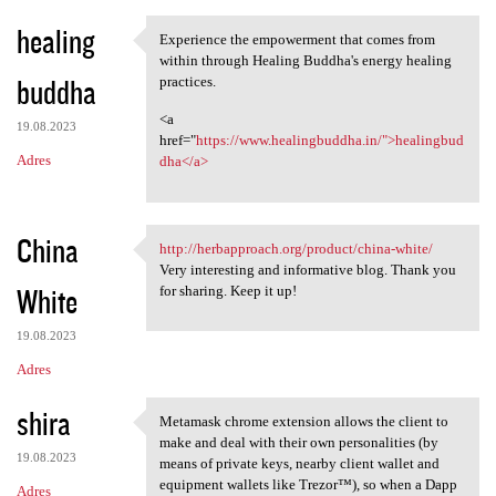
healing
Experience the empowerment that comes from
Experience the empowerment
within through Healing Buddha's energy healing
buddha
practices.
<a
19.08.2023
href="
https://www.healingbuddha.in/">healingbud
Adres
dha</a>
China
http://herbapproach.org/product/china-white/
http://herbapproach.org
Very interesting and informative blog. Thank you
White
for sharing. Keep it up!
19.08.2023
Adres
shira
Metamask chrome extension allows the client to
Metamask chrome extension
make and deal with their own personalities (by
19.08.2023
means of private keys, nearby client wallet and
equipment wallets like Trezor™), so when a Dapp
Adres