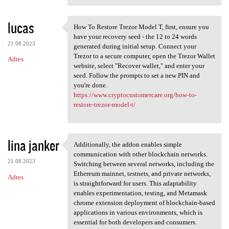
lucas
How To Restore Trezor Model T, first, ensure you
How To Restore Trezor Model T
have your recovery seed - the 12 to 24 words
21.08.2023
generated during initial setup. Connect your
Trezor to a secure computer, open the Trezor Wallet
Adres
website, select "Recover wallet," and enter your
seed. Follow the prompts to set a new PIN and
you're done.
https://www.cryptocustomercare.org/how-to-
restore-trezor-model-t/
lina janker
Additionally, the addon enables simple
Additionally, the addon
communication with other blockchain networks.
21.08.2023
Switching between several networks, including the
Ethereum mainnet, testnets, and private networks,
Adres
is straightforward for users. This adaptability
enables experimentation, testing, and Metamask
chrome extension deployment of blockchain-based
applications in various environments, which is
essential for both developers and consumers.