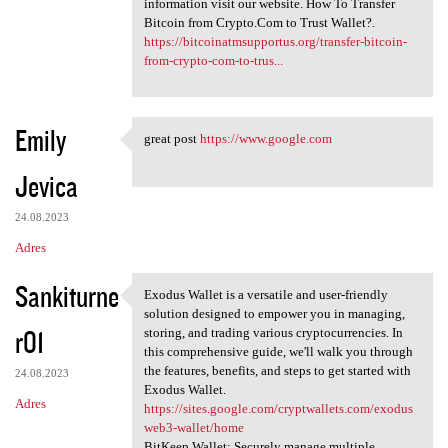
information visit our website. How To Transfer
Bitcoin from Crypto.Com to Trust Wallet?.
https://bitcoinatmsupportus.org/transfer-bitcoin-
from-crypto-com-to-trus...
Emily
great post
https://www.google.com
great post https://www.google
Jevica
24.08.2023
Adres
Sankiturne
Exodus Wallet is a versatile and user-friendly
Exodus Wallet is a versatile
solution designed to empower you in managing,
r01
storing, and trading various cryptocurrencies. In
this comprehensive guide, we'll walk you through
the features, benefits, and steps to get started with
24.08.2023
Exodus Wallet.
Adres
https://sites.google.com/cryptwallets.com/exodus
web3-wallet/home
BitKeep Wallet: Securely manage multiple