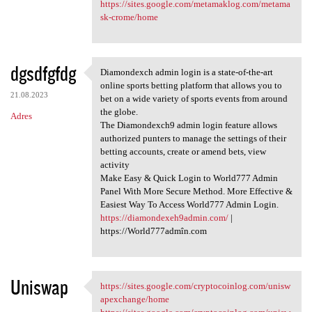
https://sites.google.com/metamaklog.com/metama
sk-crome/home
dgsdfgfdg
Diamondexch admin login is a state-of-the-art
Diamondexch admin login is a
online sports betting platform that allows you to
21.08.2023
bet on a wide variety of sports events from around
the globe.
Adres
The Diamondexch9 admin login feature allows
authorized punters to manage the settings of their
betting accounts, create or amend bets, view
activity
Make Easy & Quick Login to World777 Admin
Panel With More Secure Method. More Effective &
Easiest Way To Access World777 Admin Login.
https://diamondexeh9admin.com/
|
https://World777admîn.com
Uniswap
https://sites.google.com/cryptocoinlog.com/unisw
https://sites.google.com
apexchange/home