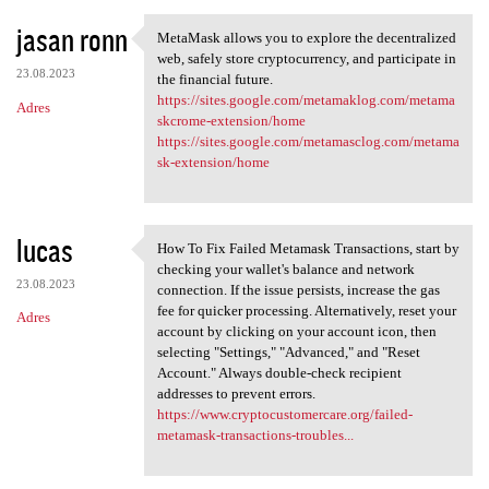
jasan ronn
MetaMask allows you to explore the decentralized
MetaMask allows you to
web, safely store cryptocurrency, and participate in
23.08.2023
the financial future.
https://sites.google.com/metamaklog.com/metama
Adres
skcrome-extension/home
https://sites.google.com/metamasclog.com/metama
sk-extension/home
lucas
How To Fix Failed Metamask Transactions, start by
How To Fix Failed Metamask
checking your wallet's balance and network
23.08.2023
connection. If the issue persists, increase the gas
fee for quicker processing. Alternatively, reset your
Adres
account by clicking on your account icon, then
selecting "Settings," "Advanced," and "Reset
Account." Always double-check recipient
addresses to prevent errors.
https://www.cryptocustomercare.org/failed-
metamask-transactions-troubles...