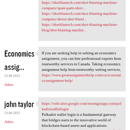
https://shotblastech.com/shot-blasting-machine-
company/spare-parts-shot-...
https://shotblastech.com/shot-blasting-machine-
company/about-shot-blasti...
https://shotblastech.com/shot-blasting-machine-
blog/shot-blasting-machin...
Economics
If you are seeking help in writing an economics
If you are seeking help in
assignment, you can hire professional experts from
assig...
trustworthy services in Canada. Taking economics
assignment help from trustworthy writing services,
https://www.greatassignmenthelp.com/ca/economi
23.08.2023
cs-assignment-help/
Adres
john taylor
https://web.sites.google.com/stormginapp.com/pol
https://web.sites.google.com
kadotwalletlogin
23.08.2023
Polkadot wallet login is a fundamental gateway
that bridges users to the innovative world of
Adres
blockchain-based assets and applications.