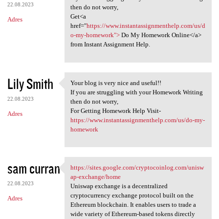
22.08.2023
then do not worry,
Get<a
Adres
href="
https://www.instantassignmenthelp.com/us/d
o-my-homework">
Do My Homework Online</a>
from Instant Assignment Help.
Lily Smith
Your blog is very nice and useful!!
Your blog is very nice and
If you are struggling with your Homework Writing
22.08.2023
then do not worry,
For Getting Homework Help Visit-
Adres
https://www.instantassignmenthelp.com/us/do-my-
homework
sam curran
https://sites.google.com/cryptocoinlog.com/unisw
https://sites.google.com
ap-exchange/home
22.08.2023
Uniswap exchange is a decentralized
cryptocurrency exchange protocol built on the
Adres
Ethereum blockchain. It enables users to trade a
wide variety of Ethereum-based tokens directly