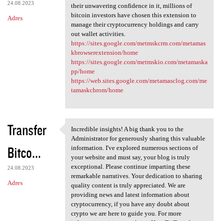
24.08.2023
their unwavering confidence in it, millions of
bitcoin investors have chosen this extension to
Adres
manage their cryptocurrency holdings and carry
out wallet activities.
https://sites.google.com/metmskcrm.com/metamas
kbrowserextension/home
https://sites.google.com/metmskio.com/metamaska
pp/home
https://web.sites.google.com/metamasclog.com/me
tamaskchrom/home
Transfer
Incredible insights! A big thank you to the
Incredible insights! A big
Administrator for generously sharing this valuable
Bitco...
information. I've explored numerous sections of
your website and must say, your blog is truly
exceptional. Please continue imparting these
24.08.2023
remarkable narratives. Your dedication to sharing
Adres
quality content is truly appreciated. We are
providing news and latest information about
cryptocurrency, if you have any doubt about
crypto we are here to guide you. For more