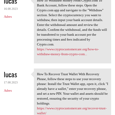
lucas
How To Withdraw Money From Crypto.com To
How To Withdraw Money From
o
Bank Account, follow these steps. Open the
16.08.2023
m
Crypto.com app and navigate to the "Withdraw"
section. Select the cryptocurrency you want to
Adres
e
withdraw, then input your bank account details.
n
Enter the withdrawal amount and review the
details. Confirm the withdrawal, and the funds will
t
be transferred to your bank account per the
a
processing times and fees indicated by
Crypto.com.
r
https://www.cryptocustomercare.org/how-to-
z
withdraw-money-from-crypto-com...
e
lucas
How To Recover Trust Wallet With Recovery
How To Recover Trust Wallet
Phrase, follow these steps to use your recovery
17.08.2023
phrase: Install the Trust Wallet app, open it, click "I
already have a wallet," enter your recovery phrase,
Adres
and set a new PIN. Your wallet and assets should be
restored, ensuring the security of your crypto
holdings.
https://www.cryptocustomercare.org/recover-trust-
wallet/