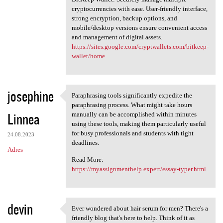
cryptocurrencies with ease. User-friendly interface,
strong encryption, backup options, and
mobile/desktop versions ensure convenient access
and management of digital assets.
https://sites.google.com/cryptwallets.com/bitkeep-
wallet/home
josephine
Paraphrasing tools significantly expedite the
Paraphrasing tools
paraphrasing process. What might take hours
Linnea
manually can be accomplished within minutes
using these tools, making them particularly useful
for busy professionals and students with tight
24.08.2023
deadlines.
Adres
Read More:
https://myassignmenthelp.expert/essay-typer.html
devin
Ever wondered about hair serum for men? There's a
Ever wondered about hair
friendly blog that's here to help. Think of it as