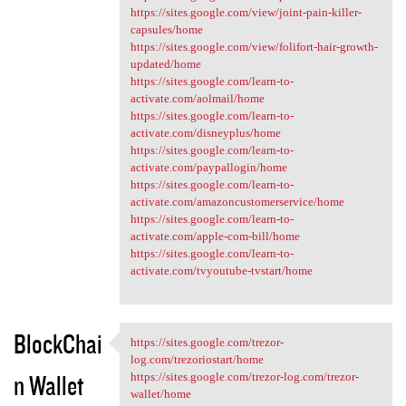
https://sites.google.com/view/joint-pain-killer-
capsules/home
https://sites.google.com/view/folifort-hair-growth-
updated/home
https://sites.google.com/learn-to-
activate.com/aolmail/home
https://sites.google.com/learn-to-
activate.com/disneyplus/home
https://sites.google.com/learn-to-
activate.com/paypallogin/home
https://sites.google.com/learn-to-
activate.com/amazoncustomerservice/home
https://sites.google.com/learn-to-
activate.com/apple-com-bill/home
https://sites.google.com/learn-to-
activate.com/tvyoutube-tvstart/home
BlockChai
https://sites.google.com/trezor-
https://sites.google.com
log.com/trezoriostart/home
n Wallet
https://sites.google.com/trezor-log.com/trezor-
wallet/home