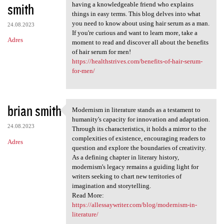
smith
having a knowledgeable friend who explains
things in easy terms. This blog delves into what
you need to know about using hair serum as a man.
24.08.2023
If you're curious and want to learn more, take a
Adres
moment to read and discover all about the benefits
of hair serum for men!
https://healthstrives.com/benefits-of-hair-serum-
for-men/
brian smith
Modernism in literature stands as a testament to
Modernism in literature
humanity's capacity for innovation and adaptation.
24.08.2023
Through its characteristics, it holds a mirror to the
complexities of existence, encouraging readers to
Adres
question and explore the boundaries of creativity.
As a defining chapter in literary history,
modernism's legacy remains a guiding light for
writers seeking to chart new territories of
imagination and storytelling.
Read More:
https://allessaywriter.com/blog/modernism-in-
literature/