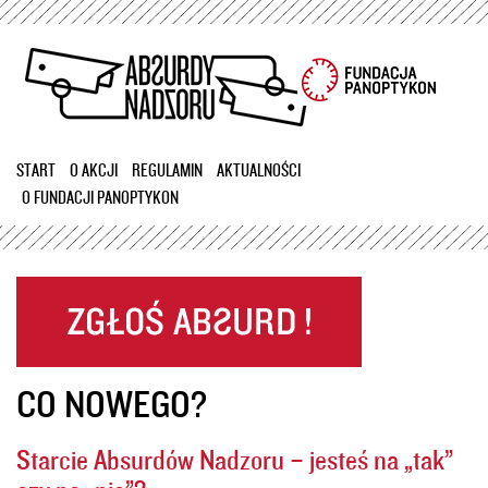
Przejdź
do
treści
START
O AKCJI
REGULAMIN
AKTUALNOŚCI
O FUNDACJI PANOPTYKON
CO NOWEGO?
Starcie Absurdów Nadzoru – jesteś na „tak”