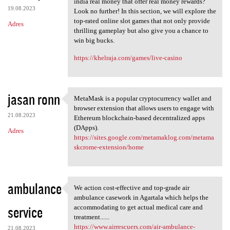
india real money that offer real money rewards?
19.08.2023
Look no further! In this section, we will explore the
top-rated online slot games that not only provide
Adres
thrilling gameplay but also give you a chance to
win big bucks.
https://khelraja.com/games/live-casino
jasan ronn
MetaMask is a popular cryptocurrency wallet and
MetaMask is a popular
browser extension that allows users to engage with
21.08.2023
Ethereum blockchain-based decentralized apps
(DApps).
Adres
https://sites.google.com/metamaklog.com/metama
skcrome-extension/home
ambulance
We action cost-effective and top-grade air
We action cost-effective and
ambulance casework in Agartala which helps the
service
accommodating to get actual medical care and
treatment......
https://www.airrescuers.com/air-ambulance-
21.08.2023