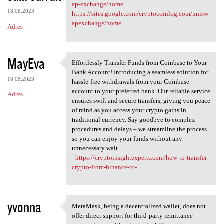
https://sites.google.com
ap-exchange/home
18.08.2023
https://sites.google.com/cryptocoinlog.com/unisw
apexchange/home
Adres
MayEva
Effortlessly Transfer Funds from Coinbase to Your
Effortlessly Transfer Funds
Bank Account! Introducing a seamless solution for
18.08.2023
hassle-free withdrawals from your Coinbase
account to your preferred bank. Our reliable service
Adres
ensures swift and secure transfers, giving you peace
of mind as you access your crypto gains in
traditional currency. Say goodbye to complex
procedures and delays – we streamline the process
so you can enjoy your funds without any
unnecessary wait.
-
https://cryptoinsightexperts.com/how-to-transfer-
crypto-from-binance-to-...
yvonna
MetaMask, being a decentralized wallet, does not
MetaMask, being a
offer direct support for third-party remittance