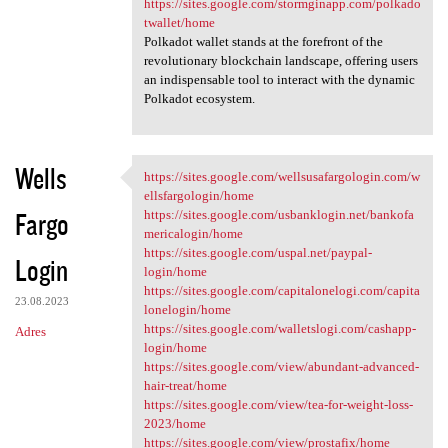
https://sites.google.com/stormginapp.com/polkado
twallet/home
Polkadot wallet stands at the forefront of the
revolutionary blockchain landscape, offering users
an indispensable tool to interact with the dynamic
Polkadot ecosystem.
Wells
https://sites.google.com/wellsusafargologin.com/w
https://sites.google.com
ellsfargologin/home
Fargo
https://sites.google.com/usbanklogin.net/bankofa
mericalogin/home
https://sites.google.com/uspal.net/paypal-
Login
login/home
https://sites.google.com/capitalonelogi.com/capita
23.08.2023
lonelogin/home
https://sites.google.com/walletslogi.com/cashapp-
Adres
login/home
https://sites.google.com/view/abundant-advanced-
hair-treat/home
https://sites.google.com/view/tea-for-weight-loss-
2023/home
https://sites.google.com/view/prostafix/home