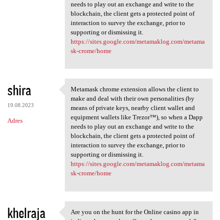
needs to play out an exchange and write to the
blockchain, the client gets a protected point of
interaction to survey the exchange, prior to
supporting or dismissing it.
https://sites.google.com/metamaklog.com/metama
sk-crome/home
shira
Metamask chrome extension allows the client to
Metamask chrome extension
make and deal with their own personalities (by
19.08.2023
means of private keys, nearby client wallet and
equipment wallets like Trezor™), so when a Dapp
Adres
needs to play out an exchange and write to the
blockchain, the client gets a protected point of
interaction to survey the exchange, prior to
supporting or dismissing it.
https://sites.google.com/metamaklog.com/metama
sk-crome/home
khelraja
Are you on the hunt for the Online casino app in
Are you on the hunt for the