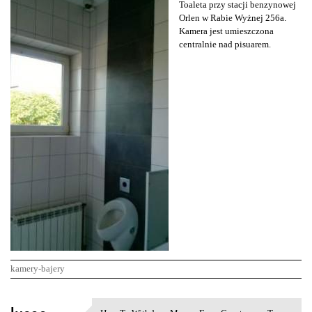
Toaleta przy stacji benzynowej
Orlen w Rabie Wyżnej 256a.
Kamera jest umieszczona
centralnie nad pisuarem.
kamery-bajery
K