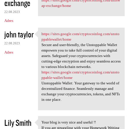
exchange
https://sites.google.com/cryptocoinlog.com/unisw
ap-exchange/home
22.08.2023
Adres
john taylor
https://sites.google.com/cryptocoinlog.com/unsto
https://sites.google.com
ppablewallet/home
22.08.2023
Secure and user-friendly, the Unstoppable Wallet
empowers you to take full control of your digital
Adres
assets. Safeguard your cryptocurrencies with
cutting-edge encryption and enjoy seamless access
to various blockchain networks.
https://sites.google.com/cryptocoinlog.com/unsto
ppable-wallet/home
Unstoppable Wallet: Your gateway to the world of
decentralized finance. Seamlessly manage and
exchange your cryptocurrencies, tokens, and NFTs
in one place.
Lily Smith
Your blog is very nice and useful !!
Your blog is very nice and
If you are struggling with your Homework Writing