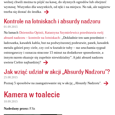
wolnej chwili można tu pójść na kawę, do słynnych ogrodów lub obejrzeć
wystawę. Wszystko dla wszystkich, od ręki i na miejscu. No tak, ale najpierw
trzeba się dostać do środka.
Kontrole na lotniskach i absurdy nadzoru
01.09.2015
Na łamach
Dziennika Opinii, Katarzyna Szymielewicz przedstawia swój
absurd nadzoru – kontrole na lotniskach
: „Dokładnie ten sam przedmiot –
ładowarka, kawałek kabla, but na podwyższonej podeszwie, pasek, kawałek
metalu gdzieś przy ciele, czy coś w kształcie tuby – raz uruchamia sygnał
ostrzegawczy i oznacza stracone 15 minut na dodatkowe sprawdzenie, a
innym razem okazuje się zupełnie niewidzialny”. A jaki absurd nadzoru
uwiera Ciebie najbardziej?
Jak wziąć udział w akcji „Absurdy Nadzoru"?
25.08.2015
Poznaj 5 sposobów na zaangażowanie się w akcję „Absurdy Nadzoru".
Kamera w toalecie
10.09.2015
Nadesłany przez:
F.Sz