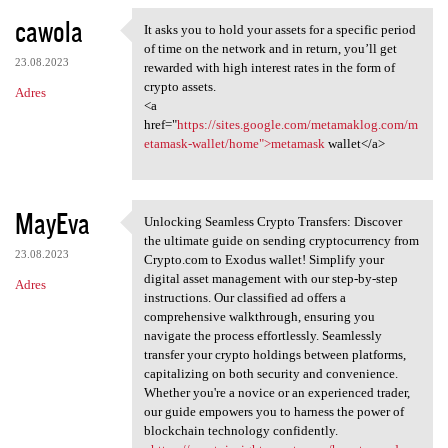
cawola
It asks you to hold your assets for a specific period
It asks you to hold your
of time on the network and in return, you’ll get
23.08.2023
rewarded with high interest rates in the form of
crypto assets.
Adres
<a
href="
https://sites.google.com/metamaklog.com/m
etamask-wallet/home">metamask
wallet</a>
MayEva
Unlocking Seamless Crypto Transfers: Discover
Unlocking Seamless Crypto
the ultimate guide on sending cryptocurrency from
23.08.2023
Crypto.com to Exodus wallet! Simplify your
digital asset management with our step-by-step
Adres
instructions. Our classified ad offers a
comprehensive walkthrough, ensuring you
navigate the process effortlessly. Seamlessly
transfer your crypto holdings between platforms,
capitalizing on both security and convenience.
Whether you're a novice or an experienced trader,
our guide empowers you to harness the power of
blockchain technology confidently.