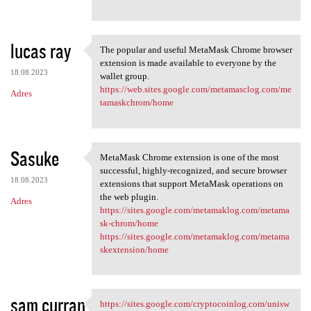
lucas ray
The popular and useful MetaMask Chrome browser
The popular and useful
extension is made available to everyone by the
18.08.2023
wallet group.
https://web.sites.google.com/metamasclog.com/me
Adres
tamaskchrom/home
Sasuke
MetaMask Chrome extension is one of the most
MetaMask Chrome extension is
successful, highly-recognized, and secure browser
18.08.2023
extensions that support MetaMask operations on
the web plugin.
Adres
https://sites.google.com/metamaklog.com/metama
sk-chrom/home
https://sites.google.com/metamaklog.com/metama
skextension/home
sam curran
https://sites.google.com/cryptocoinlog.com/unisw