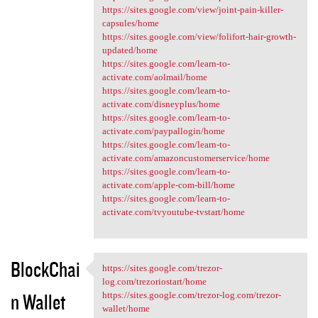
https://sites.google.com/view/joint-pain-killer-
capsules/home
https://sites.google.com/view/folifort-hair-growth-
updated/home
https://sites.google.com/learn-to-
activate.com/aolmail/home
https://sites.google.com/learn-to-
activate.com/disneyplus/home
https://sites.google.com/learn-to-
activate.com/paypallogin/home
https://sites.google.com/learn-to-
activate.com/amazoncustomerservice/home
https://sites.google.com/learn-to-
activate.com/apple-com-bill/home
https://sites.google.com/learn-to-
activate.com/tvyoutube-tvstart/home
BlockChai
https://sites.google.com/trezor-
https://sites.google.com
log.com/trezoriostart/home
n Wallet
https://sites.google.com/trezor-log.com/trezor-
wallet/home