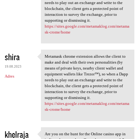
needs to play out an exchange and write to the
blockchain, the client gets a protected point of
interaction to survey the exchange, prior to
supporting or dismissing it.
https://sites.google.com/metamaklog.com/metama
sk-crome/home
shira
Metamask chrome extension allows the client to
Metamask chrome extension
make and deal with their own personalities (by
19.08.2023
means of private keys, nearby client wallet and
equipment wallets like Trezor™), so when a Dapp
Adres
needs to play out an exchange and write to the
blockchain, the client gets a protected point of
interaction to survey the exchange, prior to
supporting or dismissing it.
https://sites.google.com/metamaklog.com/metama
sk-crome/home
khelraja
Are you on the hunt for the Online casino app in
Are you on the hunt for the