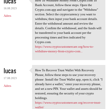
lucas
How To Withdraw Money From Crypto.com To
How To Withdraw Money From
o
Bank Account, follow these steps. Open the
16.08.2023
m
Crypto.com app and navigate to the "Withdraw"
section. Select the cryptocurrency you want to
Adres
e
withdraw, then input your bank account details.
n
Enter the withdrawal amount and review the
details. Confirm the withdrawal, and the funds will
t
be transferred to your bank account per the
a
processing times and fees indicated by
Crypto.com.
r
https://www.cryptocustomercare.org/how-to-
z
withdraw-money-from-crypto-com...
e
lucas
How To Recover Trust Wallet With Recovery
How To Recover Trust Wallet
Phrase, follow these steps to use your recovery
17.08.2023
phrase: Install the Trust Wallet app, open it, click "I
already have a wallet," enter your recovery phrase,
Adres
and set a new PIN. Your wallet and assets should be
restored, ensuring the security of your crypto
holdings.
https://www.cryptocustomercare.org/recover-trust-
wallet/