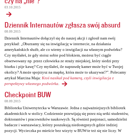
czy na „nie”?
03.10.2015
Dziennik Internautów zgłasza swój absurd
08.09.2015
Dziennik Internautów dołączył się do naszej akcji i zgłosił nam swój
przykład: „Oburzamy się na inwigilację w internecie, na działania
amerykańskich służb, ale co wiemy o inwigilacji na własnym podwórku?
Czy myślałeś, że gdy stoisz sobie pod blokiem, możesz być ciągle
obserwowany np. przez człowieka ze straży miejskiej, który siedzi przy
biurku i pije kawę? Czy myślałeś, ile naprawdę kamer może być w Twojej
okolicy? A może spojrzysz na mapkę, która może to ukazywać?”. Polecamy
artykuł Marcina Maja:
Ktoś nasikał pod kamerą, czyli inwigilacja z
perspektywy własnego podwórka
.
Checkpoint BUW
08.09.2015
Biblioteka Uniwersytecka w Warszawie. Jedna z najważniejszych bibliotek
akademickich w stolicy. Codziennie przewijają się przez nią setki studentów,
doktorantów i pracowników naukowych. Są również pasjonaci, samodzielni
badacze i warszawiacy, którzy poszukują niedostępnych gdzie indziej
pozycji. Wycieczka po mieście bez wizyty w BUW-ie też się nie liczy. W