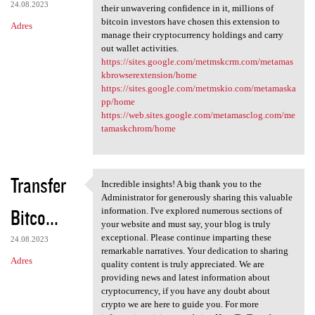
24.08.2023
their unwavering confidence in it, millions of
bitcoin investors have chosen this extension to
Adres
manage their cryptocurrency holdings and carry
out wallet activities.
https://sites.google.com/metmskcrm.com/metamas
kbrowserextension/home
https://sites.google.com/metmskio.com/metamaska
pp/home
https://web.sites.google.com/metamasclog.com/me
tamaskchrom/home
Transfer
Incredible insights! A big thank you to the
Incredible insights! A big
Administrator for generously sharing this valuable
Bitco...
information. I've explored numerous sections of
your website and must say, your blog is truly
exceptional. Please continue imparting these
24.08.2023
remarkable narratives. Your dedication to sharing
Adres
quality content is truly appreciated. We are
providing news and latest information about
cryptocurrency, if you have any doubt about
crypto we are here to guide you. For more