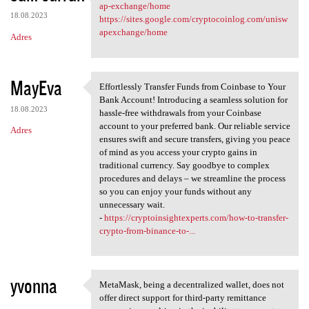
https://sites.google.com
ap-exchange/home
18.08.2023
https://sites.google.com/cryptocoinlog.com/unisw
apexchange/home
Adres
MayEva
Effortlessly Transfer Funds from Coinbase to Your
Effortlessly Transfer Funds
Bank Account! Introducing a seamless solution for
18.08.2023
hassle-free withdrawals from your Coinbase
account to your preferred bank. Our reliable service
Adres
ensures swift and secure transfers, giving you peace
of mind as you access your crypto gains in
traditional currency. Say goodbye to complex
procedures and delays – we streamline the process
so you can enjoy your funds without any
unnecessary wait.
-
https://cryptoinsightexperts.com/how-to-transfer-
crypto-from-binance-to-...
yvonna
MetaMask, being a decentralized wallet, does not
MetaMask, being a
offer direct support for third-party remittance