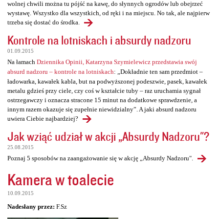
wolnej chwili można tu pójść na kawę, do słynnych ogrodów lub obejrzeć
wystawę. Wszystko dla wszystkich, od ręki i na miejscu. No tak, ale najpierw
trzeba się dostać do środka.
Kontrole na lotniskach i absurdy nadzoru
01.09.2015
Na łamach
Dziennika Opinii, Katarzyna Szymielewicz przedstawia swój
absurd nadzoru – kontrole na lotniskach
: „Dokładnie ten sam przedmiot –
ładowarka, kawałek kabla, but na podwyższonej podeszwie, pasek, kawałek
metalu gdzieś przy ciele, czy coś w kształcie tuby – raz uruchamia sygnał
ostrzegawczy i oznacza stracone 15 minut na dodatkowe sprawdzenie, a
innym razem okazuje się zupełnie niewidzialny”. A jaki absurd nadzoru
uwiera Ciebie najbardziej?
Jak wziąć udział w akcji „Absurdy Nadzoru"?
25.08.2015
Poznaj 5 sposobów na zaangażowanie się w akcję „Absurdy Nadzoru".
Kamera w toalecie
10.09.2015
Nadesłany przez:
F.Sz