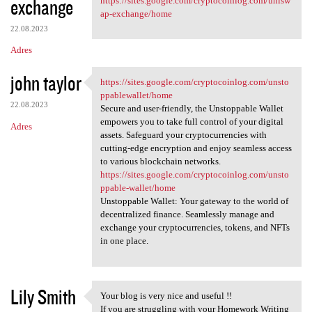
exchange
https://sites.google.com/cryptocoinlog.com/unisw
ap-exchange/home
22.08.2023
Adres
john taylor
https://sites.google.com/cryptocoinlog.com/unsto
https://sites.google.com
ppablewallet/home
22.08.2023
Secure and user-friendly, the Unstoppable Wallet
empowers you to take full control of your digital
Adres
assets. Safeguard your cryptocurrencies with
cutting-edge encryption and enjoy seamless access
to various blockchain networks.
https://sites.google.com/cryptocoinlog.com/unsto
ppable-wallet/home
Unstoppable Wallet: Your gateway to the world of
decentralized finance. Seamlessly manage and
exchange your cryptocurrencies, tokens, and NFTs
in one place.
Lily Smith
Your blog is very nice and useful !!
Your blog is very nice and
If you are struggling with your Homework Writing