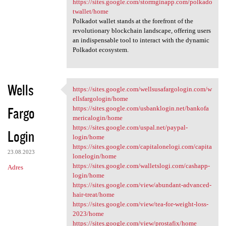
https://sites.google.com/stormginapp.com/polkado
twallet/home
Polkadot wallet stands at the forefront of the
revolutionary blockchain landscape, offering users
an indispensable tool to interact with the dynamic
Polkadot ecosystem.
Wells
https://sites.google.com/wellsusafargologin.com/w
https://sites.google.com
ellsfargologin/home
Fargo
https://sites.google.com/usbanklogin.net/bankofa
mericalogin/home
https://sites.google.com/uspal.net/paypal-
Login
login/home
https://sites.google.com/capitalonelogi.com/capita
23.08.2023
lonelogin/home
https://sites.google.com/walletslogi.com/cashapp-
Adres
login/home
https://sites.google.com/view/abundant-advanced-
hair-treat/home
https://sites.google.com/view/tea-for-weight-loss-
2023/home
https://sites.google.com/view/prostafix/home