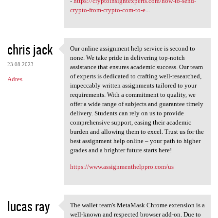
-
https://cryptoinsightexperts.com/how-to-send-
crypto-from-crypto-com-to-e...
chris jack
Our online assignment help service is second to
Our online assignment help
none. We take pride in delivering top-notch
23.08.2023
assistance that ensures academic success. Our team
of experts is dedicated to crafting well-researched,
Adres
impeccably written assignments tailored to your
requirements. With a commitment to quality, we
offer a wide range of subjects and guarantee timely
delivery. Students can rely on us to provide
comprehensive support, easing their academic
burden and allowing them to excel. Trust us for the
best assignment help online – your path to higher
grades and a brighter future starts here!
https://www.assignmenthelppro.com/us
lucas ray
The wallet team's MetaMask Chrome extension is a
The wallet team's MetaMask
well-known and respected browser add-on. Due to