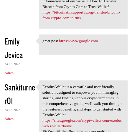
information visit our website. How To Transfer
Bitcoin from Crypto.Com to Trust Wallet?.
https://bitcoinatmsupportus.org/transfer-bitcoin-
from-crypto-com-to-trus...
Emily
great post
https://www.google.com
great post https://www.google
Jevica
24.08.2023
Adres
Sankiturne
Exodus Wallet is a versatile and user-friendly
Exodus Wallet is a versatile
solution designed to empower you in managing,
r01
storing, and trading various cryptocurrencies. In
this comprehensive guide, we'll walk you through
the features, benefits, and steps to get started with
24.08.2023
Exodus Wallet.
Adres
https://sites.google.com/cryptwallets.com/exodus
web3-wallet/home
BitKeep Wallet: Securely manage multiple