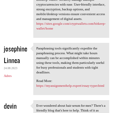
cryptocurrencies with ease. User-friendly interface,
strong encryption, backup options, and
mobile/desktop versions ensure convenient access
and management of digital assets.
https://sites.google.com/cryptwallets.com/bitkeep-
wallet/home
josephine
Paraphrasing tools significantly expedite the
Paraphrasing tools
paraphrasing process. What might take hours
Linnea
manually can be accomplished within minutes
using these tools, making them particularly useful
for busy professionals and students with tight
24.08.2023
deadlines.
Adres
Read More:
https://myassignmenthelp.expert/essay-typer.html
devin
Ever wondered about hair serum for men? There's a
Ever wondered about hair
friendly blog that's here to help. Think of it as