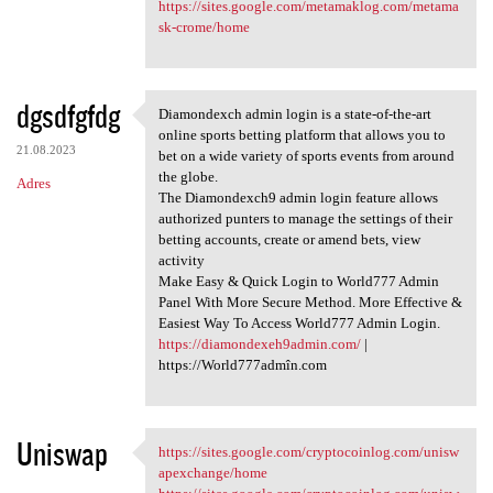
https://sites.google.com/metamaklog.com/metama
sk-crome/home
dgsdfgfdg
Diamondexch admin login is a state-of-the-art
Diamondexch admin login is a
online sports betting platform that allows you to
21.08.2023
bet on a wide variety of sports events from around
the globe.
Adres
The Diamondexch9 admin login feature allows
authorized punters to manage the settings of their
betting accounts, create or amend bets, view
activity
Make Easy & Quick Login to World777 Admin
Panel With More Secure Method. More Effective &
Easiest Way To Access World777 Admin Login.
https://diamondexeh9admin.com/
|
https://World777admîn.com
Uniswap
https://sites.google.com/cryptocoinlog.com/unisw
https://sites.google.com
apexchange/home