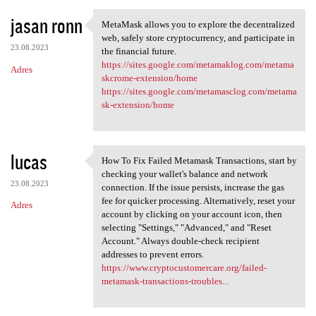
jasan ronn
MetaMask allows you to explore the decentralized
MetaMask allows you to
web, safely store cryptocurrency, and participate in
23.08.2023
the financial future.
https://sites.google.com/metamaklog.com/metama
Adres
skcrome-extension/home
https://sites.google.com/metamasclog.com/metama
sk-extension/home
lucas
How To Fix Failed Metamask Transactions, start by
How To Fix Failed Metamask
checking your wallet's balance and network
23.08.2023
connection. If the issue persists, increase the gas
fee for quicker processing. Alternatively, reset your
Adres
account by clicking on your account icon, then
selecting "Settings," "Advanced," and "Reset
Account." Always double-check recipient
addresses to prevent errors.
https://www.cryptocustomercare.org/failed-
metamask-transactions-troubles...