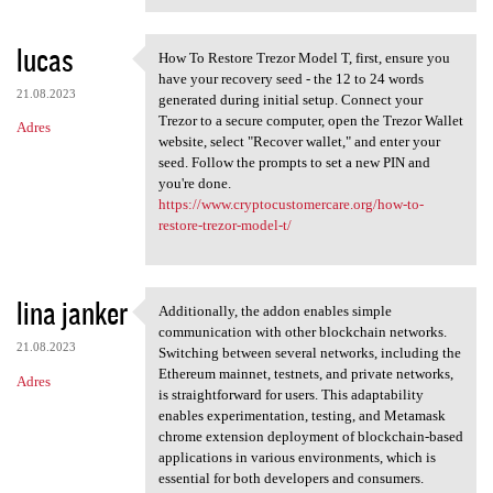
lucas
How To Restore Trezor Model T, first, ensure you
How To Restore Trezor Model T
have your recovery seed - the 12 to 24 words
21.08.2023
generated during initial setup. Connect your
Trezor to a secure computer, open the Trezor Wallet
Adres
website, select "Recover wallet," and enter your
seed. Follow the prompts to set a new PIN and
you're done.
https://www.cryptocustomercare.org/how-to-
restore-trezor-model-t/
lina janker
Additionally, the addon enables simple
Additionally, the addon
communication with other blockchain networks.
21.08.2023
Switching between several networks, including the
Ethereum mainnet, testnets, and private networks,
Adres
is straightforward for users. This adaptability
enables experimentation, testing, and Metamask
chrome extension deployment of blockchain-based
applications in various environments, which is
essential for both developers and consumers.