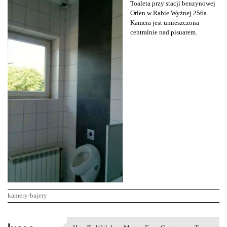
Toaleta przy stacji benzynowej
Orlen w Rabie Wyżnej 256a.
Kamera jest umieszczona
centralnie nad pisuarem.
kamery-bajery
K