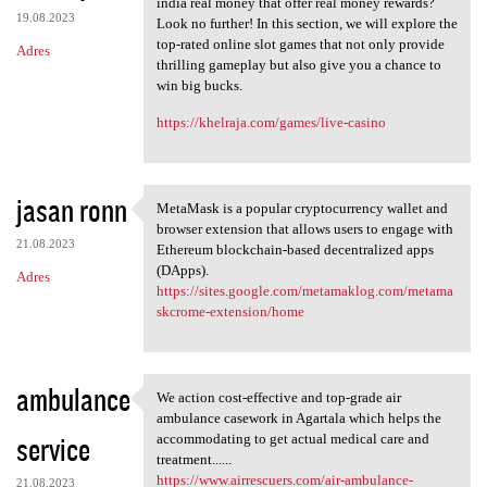
india real money that offer real money rewards?
19.08.2023
Look no further! In this section, we will explore the
top-rated online slot games that not only provide
Adres
thrilling gameplay but also give you a chance to
win big bucks.
https://khelraja.com/games/live-casino
jasan ronn
MetaMask is a popular cryptocurrency wallet and
MetaMask is a popular
browser extension that allows users to engage with
21.08.2023
Ethereum blockchain-based decentralized apps
(DApps).
Adres
https://sites.google.com/metamaklog.com/metama
skcrome-extension/home
ambulance
We action cost-effective and top-grade air
We action cost-effective and
ambulance casework in Agartala which helps the
service
accommodating to get actual medical care and
treatment......
https://www.airrescuers.com/air-ambulance-
21.08.2023