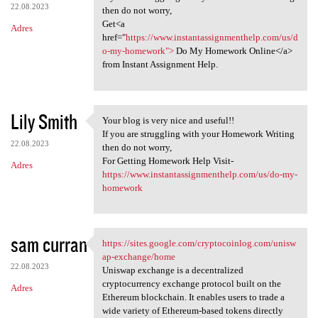
22.08.2023
then do not worry,
Get<a
Adres
href="
https://www.instantassignmenthelp.com/us/d
o-my-homework">
Do My Homework Online</a>
from Instant Assignment Help.
Lily Smith
Your blog is very nice and useful!!
Your blog is very nice and
If you are struggling with your Homework Writing
22.08.2023
then do not worry,
For Getting Homework Help Visit-
Adres
https://www.instantassignmenthelp.com/us/do-my-
homework
sam curran
https://sites.google.com/cryptocoinlog.com/unisw
https://sites.google.com
ap-exchange/home
22.08.2023
Uniswap exchange is a decentralized
cryptocurrency exchange protocol built on the
Adres
Ethereum blockchain. It enables users to trade a
wide variety of Ethereum-based tokens directly