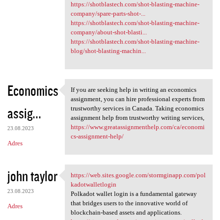
https://shotblastech.com/shot-blasting-machine-
company/spare-parts-shot-...
https://shotblastech.com/shot-blasting-machine-
company/about-shot-blasti...
https://shotblastech.com/shot-blasting-machine-
blog/shot-blasting-machin...
Economics
If you are seeking help in writing an economics
If you are seeking help in
assignment, you can hire professional experts from
assig...
trustworthy services in Canada. Taking economics
assignment help from trustworthy writing services,
https://www.greatassignmenthelp.com/ca/economi
23.08.2023
cs-assignment-help/
Adres
john taylor
https://web.sites.google.com/stormginapp.com/pol
https://web.sites.google.com
kadotwalletlogin
23.08.2023
Polkadot wallet login is a fundamental gateway
that bridges users to the innovative world of
Adres
blockchain-based assets and applications.