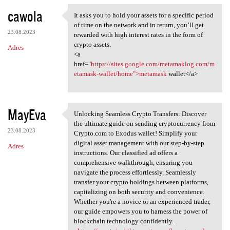
cawola
It asks you to hold your assets for a specific period
It asks you to hold your
of time on the network and in return, you’ll get
23.08.2023
rewarded with high interest rates in the form of
crypto assets.
Adres
<a
href="
https://sites.google.com/metamaklog.com/m
etamask-wallet/home">metamask
wallet</a>
MayEva
Unlocking Seamless Crypto Transfers: Discover
Unlocking Seamless Crypto
the ultimate guide on sending cryptocurrency from
23.08.2023
Crypto.com to Exodus wallet! Simplify your
digital asset management with our step-by-step
Adres
instructions. Our classified ad offers a
comprehensive walkthrough, ensuring you
navigate the process effortlessly. Seamlessly
transfer your crypto holdings between platforms,
capitalizing on both security and convenience.
Whether you're a novice or an experienced trader,
our guide empowers you to harness the power of
blockchain technology confidently.