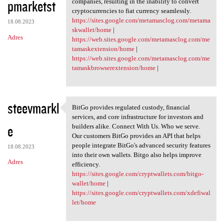
pmarketst
companies, resulting in the inability to convert
cryptocurrencies to fiat currency seamlessly.
https://sites.google.com/metamasclog.com/metama
18.08.2023
skwallet/home
|
Adres
https://web.sites.google.com/metamasclog.com/me
tamaskextension/home
|
https://web.sites.google.com/metamasclog.com/me
tamaskbrowserextension/home
|
steevmarkl
BitGo provides regulated custody, financial
BitGo provides regulated
services, and core infrastructure for investors and
e
builders alike. Connect With Us. Who we serve.
Our customers BitGo provides an API that helps
people integrate BitGo's advanced security features
18.08.2023
into their own wallets. Bitgo also helps improve
Adres
efficiency.
https://sites.google.com/cryptwallets.com/bitgo-
wallet/home
|
https://sites.google.com/cryptwallets.com/xdefiwal
let/home