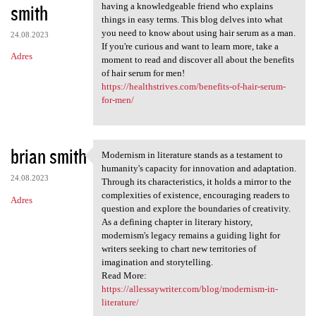
smith
having a knowledgeable friend who explains
things in easy terms. This blog delves into what
you need to know about using hair serum as a man.
24.08.2023
If you're curious and want to learn more, take a
Adres
moment to read and discover all about the benefits
of hair serum for men!
https://healthstrives.com/benefits-of-hair-serum-
for-men/
brian smith
Modernism in literature stands as a testament to
Modernism in literature
humanity's capacity for innovation and adaptation.
24.08.2023
Through its characteristics, it holds a mirror to the
complexities of existence, encouraging readers to
Adres
question and explore the boundaries of creativity.
As a defining chapter in literary history,
modernism's legacy remains a guiding light for
writers seeking to chart new territories of
imagination and storytelling.
Read More:
https://allessaywriter.com/blog/modernism-in-
literature/