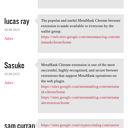
lucas ray
The popular and useful MetaMask Chrome browser
The popular and useful
extension is made available to everyone by the
18.08.2023
wallet group.
https://web.sites.google.com/metamasclog.com/me
Adres
tamaskchrom/home
Sasuke
MetaMask Chrome extension is one of the most
MetaMask Chrome extension is
successful, highly-recognized, and secure browser
18.08.2023
extensions that support MetaMask operations on
the web plugin.
Adres
https://sites.google.com/metamaklog.com/metama
sk-chrom/home
https://sites.google.com/metamaklog.com/metama
skextension/home
sam curran
https://sites.google.com/cryptocoinlog.com/unisw