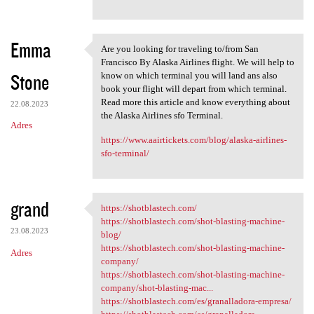
Emma
Are you looking for traveling to/from San
Are you looking for traveling
Francisco By Alaska Airlines flight. We will help to
Stone
know on which terminal you will land ans also
book your flight will depart from which terminal.
Read more this article and know everything about
22.08.2023
the Alaska Airlines sfo Terminal.
Adres
https://www.aairtickets.com/blog/alaska-airlines-
sfo-terminal/
grand
https://shotblastech.com/
https://shotblastech.com/
https://shotblastech.com/shot-blasting-machine-
23.08.2023
blog/
https://shotblastech.com/shot-blasting-machine-
Adres
company/
https://shotblastech.com/shot-blasting-machine-
company/shot-blasting-mac...
https://shotblastech.com/es/granalladora-empresa/