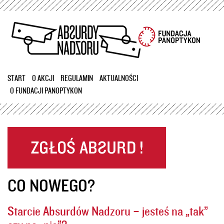
Przejdź
do
treści
START
O AKCJI
REGULAMIN
AKTUALNOŚCI
O FUNDACJI PANOPTYKON
CO NOWEGO?
Starcie Absurdów Nadzoru – jesteś na „tak”