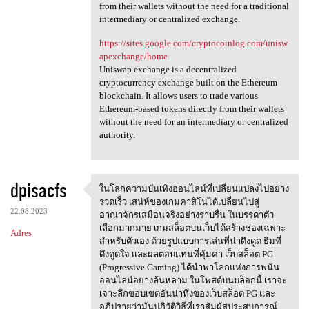
from their wallets without the need for a traditional
intermediary or centralized exchange.
https://sites.google.com/cryptocoinlog.com/unisw
apexchange/home
Uniswap exchange is a decentralized
cryptocurrency exchange built on the Ethereum
blockchain. It allows users to trade various
Ethereum-based tokens directly from their wallets
without the need for an intermediary or centralized
authority.
dpisacfs
ในโลกความบันเทิงออนไลน์ที่เปลี่ยนแปลงไปอย่าง
ในโลกความบันเทิงออนไลน์ที่เปล
รวดเร็ว เสน่ห์ของเกมคาสิโนได้เปลี่ยนไปสู่
22.08.2023
อาณาจักรเสมือนจริงอย่างราบรื่น ในบรรดาตัว
เลือกมากมาย เกมสล็อตบนเว็บได้สร้างช่องเฉพาะ
Adres
สำหรับตัวเอง ด้วยรูปแบบการเล่นที่น่าดึงดูด ธีมที่
ดึงดูดใจ และผลตอบแทนที่คุ้มค่า เว็บสล็อต PG
(Progressive Gaming) ได้นำพาโลกแห่งการพนัน
ออนไลน์อย่างล้นหลาม ในโพสต์บนบล็อกนี้ เราจะ
เจาะลึกขอบเขตอันน่าทึ่งของเว็บสล็อต PG และ
อภิปรายว่ามันปฏิวัติวิธีที่เราสัมผัสประสบการณ์