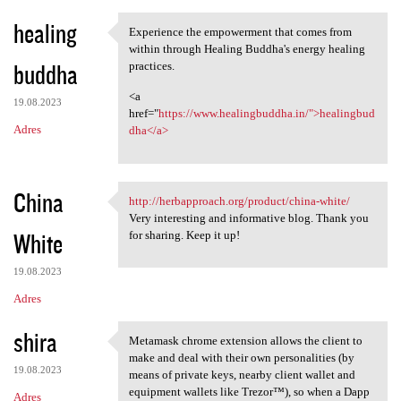
healing
Experience the empowerment that comes from
Experience the empowerment
within through Healing Buddha's energy healing
buddha
practices.
<a
19.08.2023
href="
https://www.healingbuddha.in/">healingbud
Adres
dha</a>
China
http://herbapproach.org/product/china-white/
http://herbapproach.org
Very interesting and informative blog. Thank you
White
for sharing. Keep it up!
19.08.2023
Adres
shira
Metamask chrome extension allows the client to
Metamask chrome extension
make and deal with their own personalities (by
19.08.2023
means of private keys, nearby client wallet and
equipment wallets like Trezor™), so when a Dapp
Adres