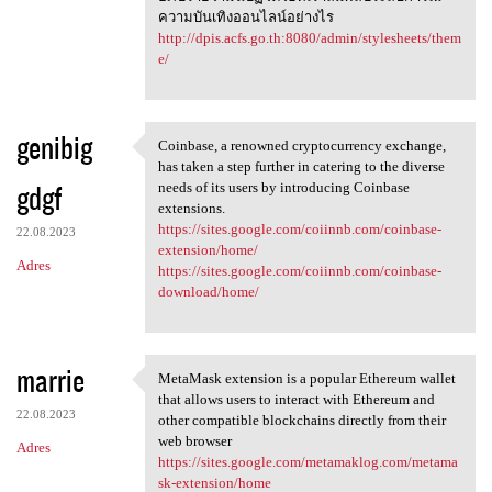
ความบันเทิงออนไลน์อย่างไร
http://dpis.acfs.go.th:8080/admin/stylesheets/them
e/
genibig
Coinbase, a renowned cryptocurrency exchange,
Coinbase, a renowned
has taken a step further in catering to the diverse
gdgf
needs of its users by introducing Coinbase
extensions.
https://sites.google.com/coiinnb.com/coinbase-
22.08.2023
extension/home/
Adres
https://sites.google.com/coiinnb.com/coinbase-
download/home/
marrie
MetaMask extension is a popular Ethereum wallet
MetaMask extension is a
that allows users to interact with Ethereum and
22.08.2023
other compatible blockchains directly from their
web browser
Adres
https://sites.google.com/metamaklog.com/metama
sk-extension/home