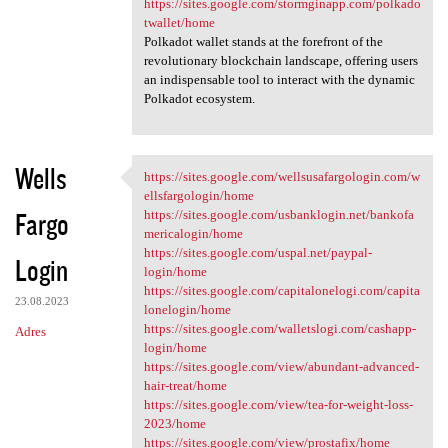
https://sites.google.com/stormginapp.com/polkado
twallet/home
Polkadot wallet stands at the forefront of the
revolutionary blockchain landscape, offering users
an indispensable tool to interact with the dynamic
Polkadot ecosystem.
Wells
https://sites.google.com/wellsusafargologin.com/w
https://sites.google.com
ellsfargologin/home
Fargo
https://sites.google.com/usbanklogin.net/bankofa
mericalogin/home
https://sites.google.com/uspal.net/paypal-
Login
login/home
https://sites.google.com/capitalonelogi.com/capita
23.08.2023
lonelogin/home
https://sites.google.com/walletslogi.com/cashapp-
Adres
login/home
https://sites.google.com/view/abundant-advanced-
hair-treat/home
https://sites.google.com/view/tea-for-weight-loss-
2023/home
https://sites.google.com/view/prostafix/home