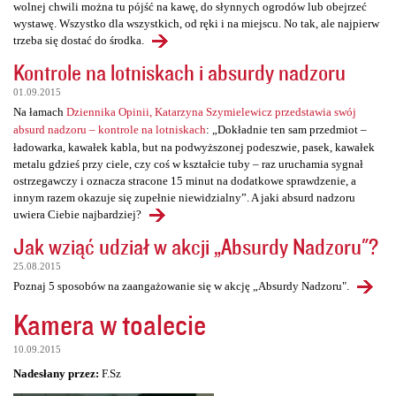
wolnej chwili można tu pójść na kawę, do słynnych ogrodów lub obejrzeć
wystawę. Wszystko dla wszystkich, od ręki i na miejscu. No tak, ale najpierw
trzeba się dostać do środka.
Kontrole na lotniskach i absurdy nadzoru
01.09.2015
Na łamach
Dziennika Opinii, Katarzyna Szymielewicz przedstawia swój
absurd nadzoru – kontrole na lotniskach
: „Dokładnie ten sam przedmiot –
ładowarka, kawałek kabla, but na podwyższonej podeszwie, pasek, kawałek
metalu gdzieś przy ciele, czy coś w kształcie tuby – raz uruchamia sygnał
ostrzegawczy i oznacza stracone 15 minut na dodatkowe sprawdzenie, a
innym razem okazuje się zupełnie niewidzialny”. A jaki absurd nadzoru
uwiera Ciebie najbardziej?
Jak wziąć udział w akcji „Absurdy Nadzoru"?
25.08.2015
Poznaj 5 sposobów na zaangażowanie się w akcję „Absurdy Nadzoru".
Kamera w toalecie
10.09.2015
Nadesłany przez:
F.Sz