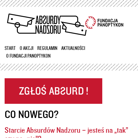
Przejdź
do
treści
START
O AKCJI
REGULAMIN
AKTUALNOŚCI
O FUNDACJI PANOPTYKON
CO NOWEGO?
Starcie Absurdów Nadzoru – jesteś na „tak”