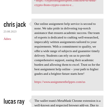
-
https://cryptoinsightexperts.com/how-to-send-
crypto-from-crypto-com-to-e...
chris jack
Our online assignment help service is second to
Our online assignment help
none. We take pride in delivering top-notch
23.08.2023
assistance that ensures academic success. Our team
of experts is dedicated to crafting well-researched,
Adres
impeccably written assignments tailored to your
requirements. With a commitment to quality, we
offer a wide range of subjects and guarantee timely
delivery. Students can rely on us to provide
comprehensive support, easing their academic
burden and allowing them to excel. Trust us for the
best assignment help online – your path to higher
grades and a brighter future starts here!
https://www.assignmenthelppro.com/us
lucas ray
The wallet team's MetaMask Chrome extension is a
The wallet team's MetaMask
well-known and respected browser add-on. Due to