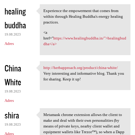
healing
Experience the empowerment that comes from
Experience the empowerment
within through Healing Buddha's energy healing
buddha
practices.
<a
19.08.2023
href="
https://www.healingbuddha.in/">healingbud
Adres
dha</a>
China
http://herbapproach.org/product/china-white/
http://herbapproach.org
Very interesting and informative blog. Thank you
White
for sharing. Keep it up!
19.08.2023
Adres
shira
Metamask chrome extension allows the client to
Metamask chrome extension
make and deal with their own personalities (by
19.08.2023
means of private keys, nearby client wallet and
equipment wallets like Trezor™), so when a Dapp
Adres