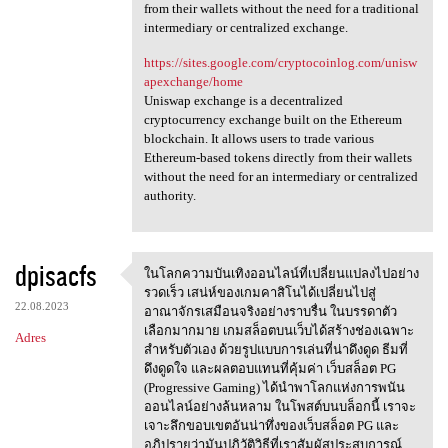
from their wallets without the need for a traditional
intermediary or centralized exchange.
https://sites.google.com/cryptocoinlog.com/unisw
apexchange/home
Uniswap exchange is a decentralized
cryptocurrency exchange built on the Ethereum
blockchain. It allows users to trade various
Ethereum-based tokens directly from their wallets
without the need for an intermediary or centralized
authority.
dpisacfs
ในโลกความบันเทิงออนไลน์ที่เปลี่ยนแปลงไปอย่าง
ในโลกความบันเทิงออนไลน์ที่เปล
รวดเร็ว เสน่ห์ของเกมคาสิโนได้เปลี่ยนไปสู่
22.08.2023
อาณาจักรเสมือนจริงอย่างราบรื่น ในบรรดาตัว
เลือกมากมาย เกมสล็อตบนเว็บได้สร้างช่องเฉพาะ
Adres
สำหรับตัวเอง ด้วยรูปแบบการเล่นที่น่าดึงดูด ธีมที่
ดึงดูดใจ และผลตอบแทนที่คุ้มค่า เว็บสล็อต PG
(Progressive Gaming) ได้นำพาโลกแห่งการพนัน
ออนไลน์อย่างล้นหลาม ในโพสต์บนบล็อกนี้ เราจะ
เจาะลึกขอบเขตอันน่าทึ่งของเว็บสล็อต PG และ
อภิปรายว่ามันปฏิวัติวิธีที่เราสัมผัสประสบการณ์