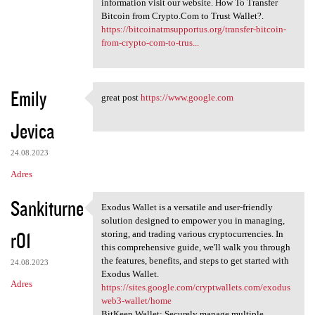
information visit our website. How To Transfer
Bitcoin from Crypto.Com to Trust Wallet?.
https://bitcoinatmsupportus.org/transfer-bitcoin-
from-crypto-com-to-trus...
Emily
great post
https://www.google.com
great post https://www.google
Jevica
24.08.2023
Adres
Sankiturne
Exodus Wallet is a versatile and user-friendly
Exodus Wallet is a versatile
solution designed to empower you in managing,
r01
storing, and trading various cryptocurrencies. In
this comprehensive guide, we'll walk you through
the features, benefits, and steps to get started with
24.08.2023
Exodus Wallet.
Adres
https://sites.google.com/cryptwallets.com/exodus
web3-wallet/home
BitKeep Wallet: Securely manage multiple