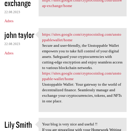
exchange
https://sites.google.com/cryptocoinlog.com/unisw
ap-exchange/home
22.08.2023
Adres
john taylor
https://sites.google.com/cryptocoinlog.com/unsto
https://sites.google.com
ppablewallet/home
22.08.2023
Secure and user-friendly, the Unstoppable Wallet
empowers you to take full control of your digital
Adres
assets. Safeguard your cryptocurrencies with
cutting-edge encryption and enjoy seamless access
to various blockchain networks.
https://sites.google.com/cryptocoinlog.com/unsto
ppable-wallet/home
Unstoppable Wallet: Your gateway to the world of
decentralized finance. Seamlessly manage and
exchange your cryptocurrencies, tokens, and NFTs
in one place.
Lily Smith
Your blog is very nice and useful !!
Your blog is very nice and
If you are struggling with your Homework Writing