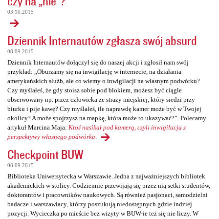
czy na „nie”?
03.10.2015
Dziennik Internautów zgłasza swój absurd
08.09.2015
Dziennik Internautów dołączył się do naszej akcji i zgłosił nam swój
przykład: „Oburzamy się na inwigilację w internecie, na działania
amerykańskich służb, ale co wiemy o inwigilacji na własnym podwórku?
Czy myślałeś, że gdy stoisz sobie pod blokiem, możesz być ciągle
obserwowany np. przez człowieka ze straży miejskiej, który siedzi przy
biurku i pije kawę? Czy myślałeś, ile naprawdę kamer może być w Twojej
okolicy? A może spojrzysz na mapkę, która może to ukazywać?”. Polecamy
artykuł Marcina Maja:
Ktoś nasikał pod kamerą, czyli inwigilacja z
perspektywy własnego podwórka
.
Checkpoint BUW
08.09.2015
Biblioteka Uniwersytecka w Warszawie. Jedna z najważniejszych bibliotek
akademickich w stolicy. Codziennie przewijają się przez nią setki studentów,
doktorantów i pracowników naukowych. Są również pasjonaci, samodzielni
badacze i warszawiacy, którzy poszukują niedostępnych gdzie indziej
pozycji. Wycieczka po mieście bez wizyty w BUW-ie też się nie liczy. W