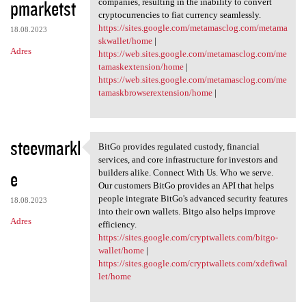
pmarketst
companies, resulting in the inability to convert
cryptocurrencies to fiat currency seamlessly.
https://sites.google.com/metamasclog.com/metama
18.08.2023
skwallet/home
|
Adres
https://web.sites.google.com/metamasclog.com/me
tamaskextension/home
|
https://web.sites.google.com/metamasclog.com/me
tamaskbrowserextension/home
|
steevmarkl
BitGo provides regulated custody, financial
BitGo provides regulated
services, and core infrastructure for investors and
e
builders alike. Connect With Us. Who we serve.
Our customers BitGo provides an API that helps
people integrate BitGo's advanced security features
18.08.2023
into their own wallets. Bitgo also helps improve
Adres
efficiency.
https://sites.google.com/cryptwallets.com/bitgo-
wallet/home
|
https://sites.google.com/cryptwallets.com/xdefiwal
let/home