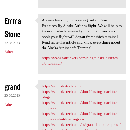
Emma
Are you looking for traveling to/from San
Are you looking for traveling
Francisco By Alaska Airlines flight. We will help to
Stone
know on which terminal you will land ans also
book your flight will depart from which terminal.
Read more this article and know everything about
22.08.2023
the Alaska Airlines sfo Terminal.
Adres
https://www.aairtickets.com/blog/alaska-airlines-
sfo-terminal/
grand
https://shotblastech.com/
https://shotblastech.com/
https://shotblastech.com/shot-blasting-machine-
23.08.2023
blog/
https://shotblastech.com/shot-blasting-machine-
Adres
company/
https://shotblastech.com/shot-blasting-machine-
company/shot-blasting-mac...
https://shotblastech.com/es/granalladora-empresa/