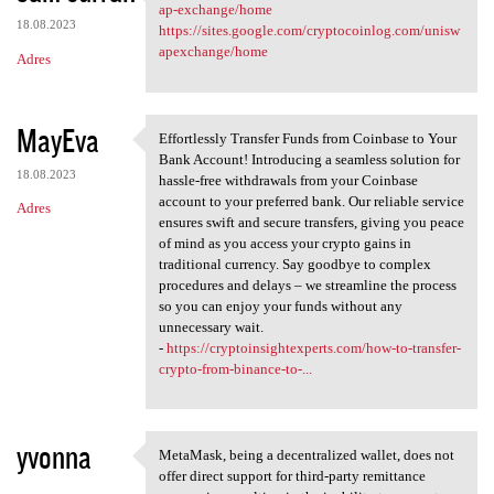
https://sites.google.com
ap-exchange/home
18.08.2023
https://sites.google.com/cryptocoinlog.com/unisw
apexchange/home
Adres
MayEva
Effortlessly Transfer Funds from Coinbase to Your
Effortlessly Transfer Funds
Bank Account! Introducing a seamless solution for
18.08.2023
hassle-free withdrawals from your Coinbase
account to your preferred bank. Our reliable service
Adres
ensures swift and secure transfers, giving you peace
of mind as you access your crypto gains in
traditional currency. Say goodbye to complex
procedures and delays – we streamline the process
so you can enjoy your funds without any
unnecessary wait.
-
https://cryptoinsightexperts.com/how-to-transfer-
crypto-from-binance-to-...
yvonna
MetaMask, being a decentralized wallet, does not
MetaMask, being a
offer direct support for third-party remittance