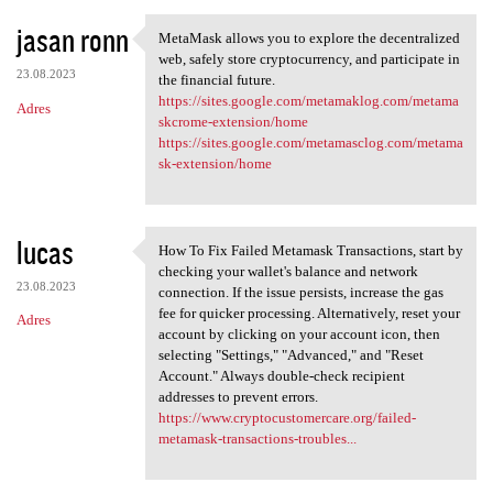
jasan ronn
MetaMask allows you to explore the decentralized
MetaMask allows you to
web, safely store cryptocurrency, and participate in
23.08.2023
the financial future.
https://sites.google.com/metamaklog.com/metama
Adres
skcrome-extension/home
https://sites.google.com/metamasclog.com/metama
sk-extension/home
lucas
How To Fix Failed Metamask Transactions, start by
How To Fix Failed Metamask
checking your wallet's balance and network
23.08.2023
connection. If the issue persists, increase the gas
fee for quicker processing. Alternatively, reset your
Adres
account by clicking on your account icon, then
selecting "Settings," "Advanced," and "Reset
Account." Always double-check recipient
addresses to prevent errors.
https://www.cryptocustomercare.org/failed-
metamask-transactions-troubles...