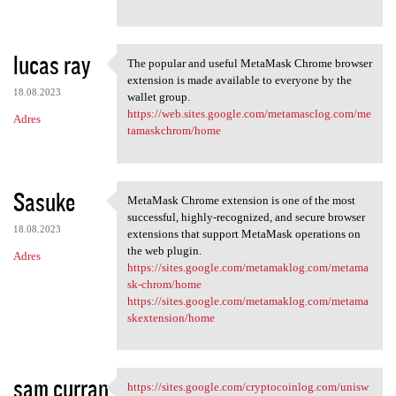
lucas ray
The popular and useful MetaMask Chrome browser
The popular and useful
extension is made available to everyone by the
18.08.2023
wallet group.
https://web.sites.google.com/metamasclog.com/me
Adres
tamaskchrom/home
Sasuke
MetaMask Chrome extension is one of the most
MetaMask Chrome extension is
successful, highly-recognized, and secure browser
18.08.2023
extensions that support MetaMask operations on
the web plugin.
Adres
https://sites.google.com/metamaklog.com/metama
sk-chrom/home
https://sites.google.com/metamaklog.com/metama
skextension/home
sam curran
https://sites.google.com/cryptocoinlog.com/unisw