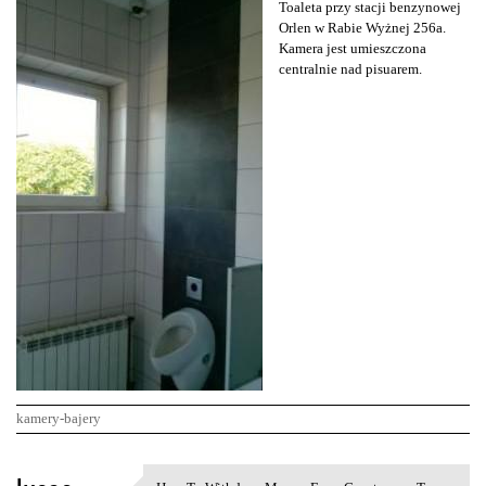
Toaleta przy stacji benzynowej
Orlen w Rabie Wyżnej 256a.
Kamera jest umieszczona
centralnie nad pisuarem.
kamery-bajery
K