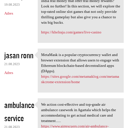
india real money that offer real money rewards?
19.08.2023
Look no further! In this section, we will explore the
top-rated online slot games that not only provide
Adres
thrilling gameplay but also give you a chance to
win big bucks.
https://khelraja.com/games/live-casino
jasan ronn
MetaMask is a popular cryptocurrency wallet and
MetaMask is a popular
browser extension that allows users to engage with
21.08.2023
Ethereum blockchain-based decentralized apps
(DApps).
Adres
https://sites.google.com/metamaklog.com/metama
skcrome-extension/home
ambulance
We action cost-effective and top-grade air
We action cost-effective and
ambulance casework in Agartala which helps the
service
accommodating to get actual medical care and
treatment......
https://www.airrescuers.com/air-ambulance-
21.08.2023