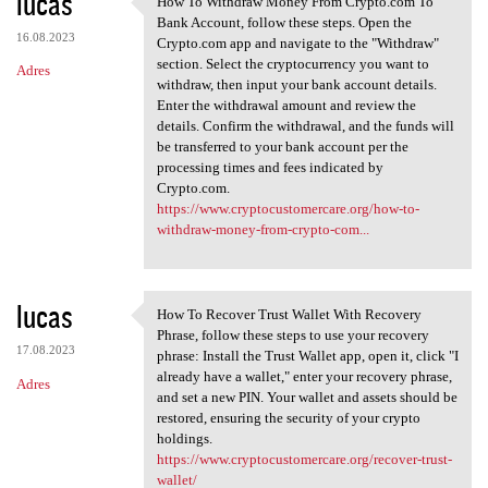
lucas
How To Withdraw Money From Crypto.com To
How To Withdraw Money From
o
Bank Account, follow these steps. Open the
16.08.2023
m
Crypto.com app and navigate to the "Withdraw"
section. Select the cryptocurrency you want to
Adres
e
withdraw, then input your bank account details.
n
Enter the withdrawal amount and review the
details. Confirm the withdrawal, and the funds will
t
be transferred to your bank account per the
a
processing times and fees indicated by
Crypto.com.
r
https://www.cryptocustomercare.org/how-to-
z
withdraw-money-from-crypto-com...
e
lucas
How To Recover Trust Wallet With Recovery
How To Recover Trust Wallet
Phrase, follow these steps to use your recovery
17.08.2023
phrase: Install the Trust Wallet app, open it, click "I
already have a wallet," enter your recovery phrase,
Adres
and set a new PIN. Your wallet and assets should be
restored, ensuring the security of your crypto
holdings.
https://www.cryptocustomercare.org/recover-trust-
wallet/