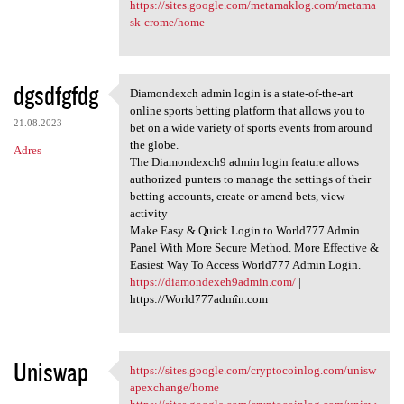
https://sites.google.com/metamaklog.com/metama
sk-crome/home
dgsdfgfdg
Diamondexch admin login is a state-of-the-art
Diamondexch admin login is a
online sports betting platform that allows you to
21.08.2023
bet on a wide variety of sports events from around
the globe.
Adres
The Diamondexch9 admin login feature allows
authorized punters to manage the settings of their
betting accounts, create or amend bets, view
activity
Make Easy & Quick Login to World777 Admin
Panel With More Secure Method. More Effective &
Easiest Way To Access World777 Admin Login.
https://diamondexeh9admin.com/
|
https://World777admîn.com
Uniswap
https://sites.google.com/cryptocoinlog.com/unisw
https://sites.google.com
apexchange/home