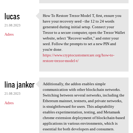
lucas
How To Restore Trezor Model T, first, ensure you
How To Restore Trezor Model T
have your recovery seed - the 12 to 24 words
21.08.2023
generated during initial setup. Connect your
Trezor to a secure computer, open the Trezor Wallet
Adres
website, select "Recover wallet," and enter your
seed. Follow the prompts to set a new PIN and
you're done.
https://www.cryptocustomercare.org/how-to-
restore-trezor-model-t/
lina janker
Additionally, the addon enables simple
Additionally, the addon
communication with other blockchain networks.
21.08.2023
Switching between several networks, including the
Ethereum mainnet, testnets, and private networks,
Adres
is straightforward for users. This adaptability
enables experimentation, testing, and Metamask
chrome extension deployment of blockchain-based
applications in various environments, which is
essential for both developers and consumers.