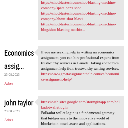
https://shotblastech.com/shot-blasting-machine-
company/spare-parts-shot-...
https://shotblastech.com/shot-blasting-machine-
company/about-shot-blasti...
https://shotblastech.com/shot-blasting-machine-
blog/shot-blasting-machin...
Economics
If you are seeking help in writing an economics
If you are seeking help in
assignment, you can hire professional experts from
assig...
trustworthy services in Canada. Taking economics
assignment help from trustworthy writing services,
https://www.greatassignmenthelp.com/ca/economi
23.08.2023
cs-assignment-help/
Adres
john taylor
https://web.sites.google.com/stormginapp.com/pol
https://web.sites.google.com
kadotwalletlogin
23.08.2023
Polkadot wallet login is a fundamental gateway
that bridges users to the innovative world of
Adres
blockchain-based assets and applications.