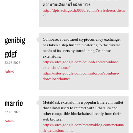
ความบันเทิงออนไลน์อย่างไร
http://dpis.acfs.go.th:8080/admin/stylesheets/them
e/
genibig
Coinbase, a renowned cryptocurrency exchange,
Coinbase, a renowned
has taken a step further in catering to the diverse
gdgf
needs of its users by introducing Coinbase
extensions.
https://sites.google.com/coiinnb.com/coinbase-
22.08.2023
extension/home/
Adres
https://sites.google.com/coiinnb.com/coinbase-
download/home/
marrie
MetaMask extension is a popular Ethereum wallet
MetaMask extension is a
that allows users to interact with Ethereum and
22.08.2023
other compatible blockchains directly from their
web browser
Adres
https://sites.google.com/metamaklog.com/metama
sk-extension/home