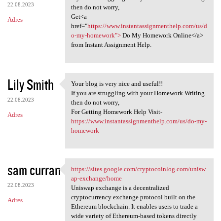
22.08.2023
then do not worry,
Get<a
Adres
href="
https://www.instantassignmenthelp.com/us/d
o-my-homework">
Do My Homework Online</a>
from Instant Assignment Help.
Lily Smith
Your blog is very nice and useful!!
Your blog is very nice and
If you are struggling with your Homework Writing
22.08.2023
then do not worry,
For Getting Homework Help Visit-
Adres
https://www.instantassignmenthelp.com/us/do-my-
homework
sam curran
https://sites.google.com/cryptocoinlog.com/unisw
https://sites.google.com
ap-exchange/home
22.08.2023
Uniswap exchange is a decentralized
cryptocurrency exchange protocol built on the
Adres
Ethereum blockchain. It enables users to trade a
wide variety of Ethereum-based tokens directly