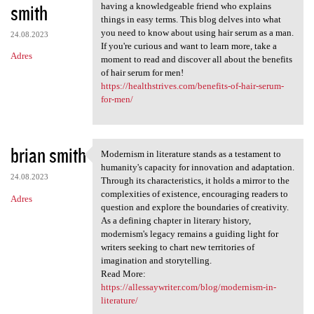
smith
having a knowledgeable friend who explains
things in easy terms. This blog delves into what
you need to know about using hair serum as a man.
24.08.2023
If you're curious and want to learn more, take a
Adres
moment to read and discover all about the benefits
of hair serum for men!
https://healthstrives.com/benefits-of-hair-serum-
for-men/
brian smith
Modernism in literature stands as a testament to
Modernism in literature
humanity's capacity for innovation and adaptation.
24.08.2023
Through its characteristics, it holds a mirror to the
complexities of existence, encouraging readers to
Adres
question and explore the boundaries of creativity.
As a defining chapter in literary history,
modernism's legacy remains a guiding light for
writers seeking to chart new territories of
imagination and storytelling.
Read More:
https://allessaywriter.com/blog/modernism-in-
literature/