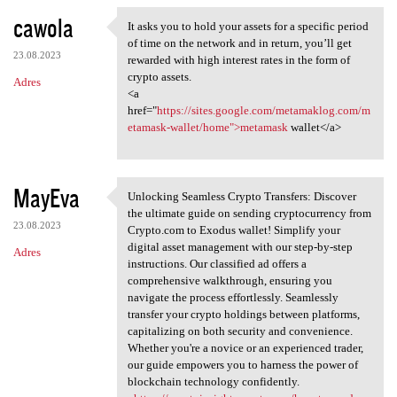
cawola
It asks you to hold your assets for a specific period
It asks you to hold your
of time on the network and in return, you’ll get
23.08.2023
rewarded with high interest rates in the form of
crypto assets.
Adres
<a
href="
https://sites.google.com/metamaklog.com/m
etamask-wallet/home">metamask
wallet</a>
MayEva
Unlocking Seamless Crypto Transfers: Discover
Unlocking Seamless Crypto
the ultimate guide on sending cryptocurrency from
23.08.2023
Crypto.com to Exodus wallet! Simplify your
digital asset management with our step-by-step
Adres
instructions. Our classified ad offers a
comprehensive walkthrough, ensuring you
navigate the process effortlessly. Seamlessly
transfer your crypto holdings between platforms,
capitalizing on both security and convenience.
Whether you're a novice or an experienced trader,
our guide empowers you to harness the power of
blockchain technology confidently.