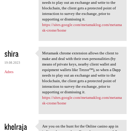
needs to play out an exchange and write to the
blockchain, the client gets a protected point of
interaction to survey the exchange, prior to
supporting or dismissing it.
https://sites.google.com/metamaklog.com/metama
sk-crome/home
shira
Metamask chrome extension allows the client to
Metamask chrome extension
make and deal with their own personalities (by
19.08.2023
means of private keys, nearby client wallet and
equipment wallets like Trezor™), so when a Dapp
Adres
needs to play out an exchange and write to the
blockchain, the client gets a protected point of
interaction to survey the exchange, prior to
supporting or dismissing it.
https://sites.google.com/metamaklog.com/metama
sk-crome/home
khelraja
Are you on the hunt for the Online casino app in
Are you on the hunt for the