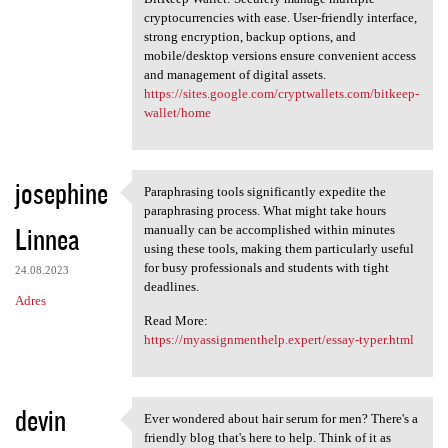
cryptocurrencies with ease. User-friendly interface,
strong encryption, backup options, and
mobile/desktop versions ensure convenient access
and management of digital assets.
https://sites.google.com/cryptwallets.com/bitkeep-
wallet/home
josephine
Paraphrasing tools significantly expedite the
Paraphrasing tools
paraphrasing process. What might take hours
Linnea
manually can be accomplished within minutes
using these tools, making them particularly useful
for busy professionals and students with tight
24.08.2023
deadlines.
Adres
Read More:
https://myassignmenthelp.expert/essay-typer.html
devin
Ever wondered about hair serum for men? There's a
Ever wondered about hair
friendly blog that's here to help. Think of it as