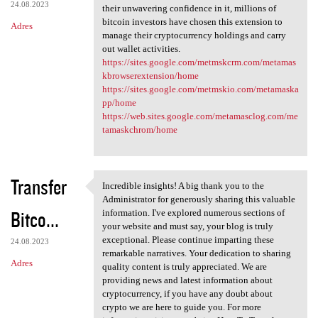
24.08.2023
their unwavering confidence in it, millions of
bitcoin investors have chosen this extension to
Adres
manage their cryptocurrency holdings and carry
out wallet activities.
https://sites.google.com/metmskcrm.com/metamas
kbrowserextension/home
https://sites.google.com/metmskio.com/metamaska
pp/home
https://web.sites.google.com/metamasclog.com/me
tamaskchrom/home
Transfer
Incredible insights! A big thank you to the
Incredible insights! A big
Administrator for generously sharing this valuable
Bitco...
information. I've explored numerous sections of
your website and must say, your blog is truly
exceptional. Please continue imparting these
24.08.2023
remarkable narratives. Your dedication to sharing
Adres
quality content is truly appreciated. We are
providing news and latest information about
cryptocurrency, if you have any doubt about
crypto we are here to guide you. For more