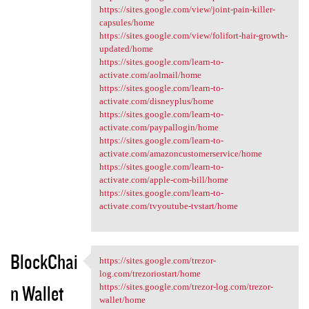
https://sites.google.com/view/joint-pain-killer-
capsules/home
https://sites.google.com/view/folifort-hair-growth-
updated/home
https://sites.google.com/learn-to-
activate.com/aolmail/home
https://sites.google.com/learn-to-
activate.com/disneyplus/home
https://sites.google.com/learn-to-
activate.com/paypallogin/home
https://sites.google.com/learn-to-
activate.com/amazoncustomerservice/home
https://sites.google.com/learn-to-
activate.com/apple-com-bill/home
https://sites.google.com/learn-to-
activate.com/tvyoutube-tvstart/home
BlockChai
https://sites.google.com/trezor-
https://sites.google.com
log.com/trezoriostart/home
n Wallet
https://sites.google.com/trezor-log.com/trezor-
wallet/home