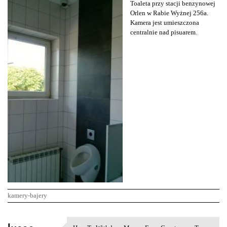
Toaleta przy stacji benzynowej
Orlen w Rabie Wyżnej 256a.
Kamera jest umieszczona
centralnie nad pisuarem.
kamery-bajery
K