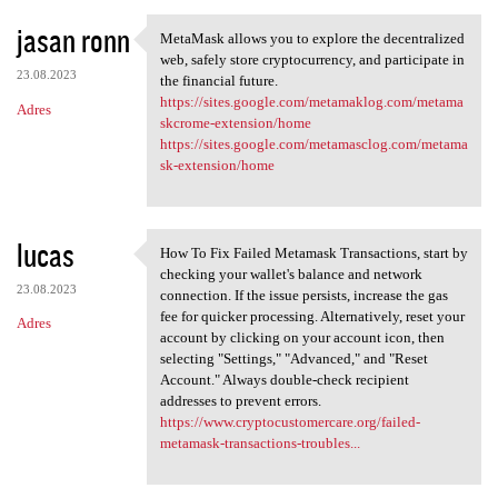
jasan ronn
MetaMask allows you to explore the decentralized
MetaMask allows you to
web, safely store cryptocurrency, and participate in
23.08.2023
the financial future.
https://sites.google.com/metamaklog.com/metama
Adres
skcrome-extension/home
https://sites.google.com/metamasclog.com/metama
sk-extension/home
lucas
How To Fix Failed Metamask Transactions, start by
How To Fix Failed Metamask
checking your wallet's balance and network
23.08.2023
connection. If the issue persists, increase the gas
fee for quicker processing. Alternatively, reset your
Adres
account by clicking on your account icon, then
selecting "Settings," "Advanced," and "Reset
Account." Always double-check recipient
addresses to prevent errors.
https://www.cryptocustomercare.org/failed-
metamask-transactions-troubles...