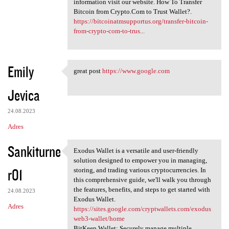
information visit our website. How To Transfer
Bitcoin from Crypto.Com to Trust Wallet?.
https://bitcoinatmsupportus.org/transfer-bitcoin-
from-crypto-com-to-trus...
Emily
great post
https://www.google.com
great post https://www.google
Jevica
24.08.2023
Adres
Sankiturne
Exodus Wallet is a versatile and user-friendly
Exodus Wallet is a versatile
solution designed to empower you in managing,
r01
storing, and trading various cryptocurrencies. In
this comprehensive guide, we'll walk you through
the features, benefits, and steps to get started with
24.08.2023
Exodus Wallet.
Adres
https://sites.google.com/cryptwallets.com/exodus
web3-wallet/home
BitKeep Wallet: Securely manage multiple