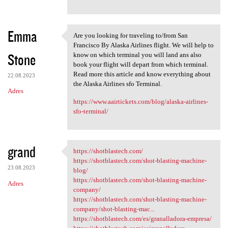
Emma
Are you looking for traveling to/from San
Are you looking for traveling
Francisco By Alaska Airlines flight. We will help to
Stone
know on which terminal you will land ans also
book your flight will depart from which terminal.
Read more this article and know everything about
22.08.2023
the Alaska Airlines sfo Terminal.
Adres
https://www.aairtickets.com/blog/alaska-airlines-
sfo-terminal/
grand
https://shotblastech.com/
https://shotblastech.com/
https://shotblastech.com/shot-blasting-machine-
23.08.2023
blog/
https://shotblastech.com/shot-blasting-machine-
Adres
company/
https://shotblastech.com/shot-blasting-machine-
company/shot-blasting-mac...
https://shotblastech.com/es/granalladora-empresa/