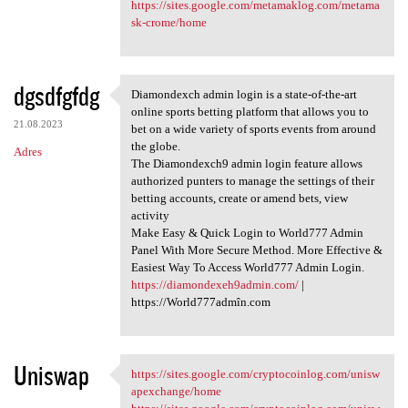
https://sites.google.com/metamaklog.com/metama
sk-crome/home
dgsdfgfdg
Diamondexch admin login is a state-of-the-art
Diamondexch admin login is a
online sports betting platform that allows you to
21.08.2023
bet on a wide variety of sports events from around
the globe.
Adres
The Diamondexch9 admin login feature allows
authorized punters to manage the settings of their
betting accounts, create or amend bets, view
activity
Make Easy & Quick Login to World777 Admin
Panel With More Secure Method. More Effective &
Easiest Way To Access World777 Admin Login.
https://diamondexeh9admin.com/
|
https://World777admîn.com
Uniswap
https://sites.google.com/cryptocoinlog.com/unisw
https://sites.google.com
apexchange/home