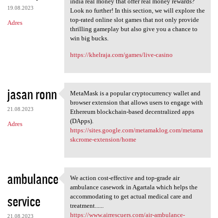
india real money that offer real money rewards?
19.08.2023
Look no further! In this section, we will explore the
top-rated online slot games that not only provide
Adres
thrilling gameplay but also give you a chance to
win big bucks.
https://khelraja.com/games/live-casino
jasan ronn
MetaMask is a popular cryptocurrency wallet and
MetaMask is a popular
browser extension that allows users to engage with
21.08.2023
Ethereum blockchain-based decentralized apps
(DApps).
Adres
https://sites.google.com/metamaklog.com/metama
skcrome-extension/home
ambulance
We action cost-effective and top-grade air
We action cost-effective and
ambulance casework in Agartala which helps the
service
accommodating to get actual medical care and
treatment......
https://www.airrescuers.com/air-ambulance-
21.08.2023