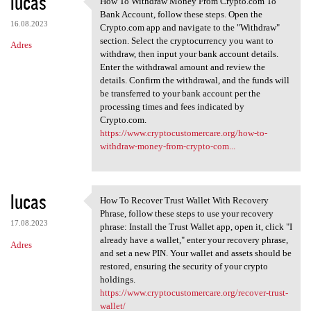
lucas
How To Withdraw Money From Crypto.com To
How To Withdraw Money From
o
Bank Account, follow these steps. Open the
16.08.2023
m
Crypto.com app and navigate to the "Withdraw"
section. Select the cryptocurrency you want to
Adres
e
withdraw, then input your bank account details.
n
Enter the withdrawal amount and review the
details. Confirm the withdrawal, and the funds will
t
be transferred to your bank account per the
a
processing times and fees indicated by
Crypto.com.
r
https://www.cryptocustomercare.org/how-to-
z
withdraw-money-from-crypto-com...
e
lucas
How To Recover Trust Wallet With Recovery
How To Recover Trust Wallet
Phrase, follow these steps to use your recovery
17.08.2023
phrase: Install the Trust Wallet app, open it, click "I
already have a wallet," enter your recovery phrase,
Adres
and set a new PIN. Your wallet and assets should be
restored, ensuring the security of your crypto
holdings.
https://www.cryptocustomercare.org/recover-trust-
wallet/