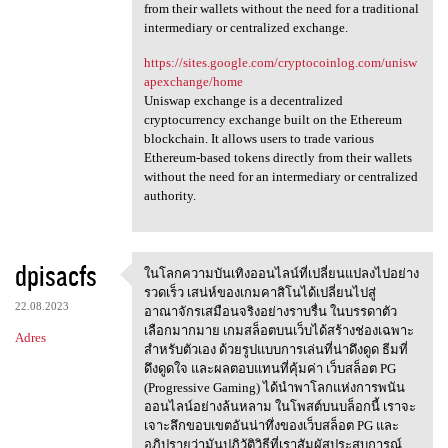
from their wallets without the need for a traditional
intermediary or centralized exchange.
https://sites.google.com/cryptocoinlog.com/unisw
apexchange/home
Uniswap exchange is a decentralized
cryptocurrency exchange built on the Ethereum
blockchain. It allows users to trade various
Ethereum-based tokens directly from their wallets
without the need for an intermediary or centralized
authority.
dpisacfs
ในโลกความบันเทิงออนไลน์ที่เปลี่ยนแปลงไปอย่าง
ในโลกความบันเทิงออนไลน์ที่เปล
รวดเร็ว เสน่ห์ของเกมคาสิโนได้เปลี่ยนไปสู่
22.08.2023
อาณาจักรเสมือนจริงอย่างราบรื่น ในบรรดาตัว
เลือกมากมาย เกมสล็อตบนเว็บได้สร้างช่องเฉพาะ
Adres
สำหรับตัวเอง ด้วยรูปแบบการเล่นที่น่าดึงดูด ธีมที่
ดึงดูดใจ และผลตอบแทนที่คุ้มค่า เว็บสล็อต PG
(Progressive Gaming) ได้นำพาโลกแห่งการพนัน
ออนไลน์อย่างล้นหลาม ในโพสต์บนบล็อกนี้ เราจะ
เจาะลึกขอบเขตอันน่าทึ่งของเว็บสล็อต PG และ
อภิปรายว่ามันปฏิวัติวิธีที่เราสัมผัสประสบการณ์