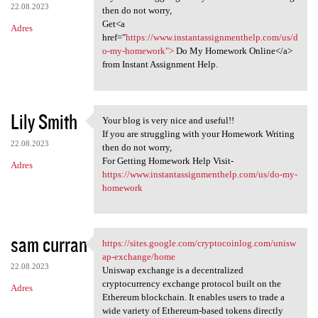
22.08.2023
then do not worry,
Get<a
Adres
href="
https://www.instantassignmenthelp.com/us/d
o-my-homework">
Do My Homework Online</a>
from Instant Assignment Help.
Lily Smith
Your blog is very nice and useful!!
Your blog is very nice and
If you are struggling with your Homework Writing
22.08.2023
then do not worry,
For Getting Homework Help Visit-
Adres
https://www.instantassignmenthelp.com/us/do-my-
homework
sam curran
https://sites.google.com/cryptocoinlog.com/unisw
https://sites.google.com
ap-exchange/home
22.08.2023
Uniswap exchange is a decentralized
cryptocurrency exchange protocol built on the
Adres
Ethereum blockchain. It enables users to trade a
wide variety of Ethereum-based tokens directly