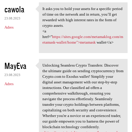
cawola
It asks you to hold your assets for a specific period
It asks you to hold your
of time on the network and in return, you’ll get
23.08.2023
rewarded with high interest rates in the form of
crypto assets.
Adres
<a
href="
https://sites.google.com/metamaklog.com/m
etamask-wallet/home">metamask
wallet</a>
MayEva
Unlocking Seamless Crypto Transfers: Discover
Unlocking Seamless Crypto
the ultimate guide on sending cryptocurrency from
23.08.2023
Crypto.com to Exodus wallet! Simplify your
digital asset management with our step-by-step
Adres
instructions. Our classified ad offers a
comprehensive walkthrough, ensuring you
navigate the process effortlessly. Seamlessly
transfer your crypto holdings between platforms,
capitalizing on both security and convenience.
Whether you're a novice or an experienced trader,
our guide empowers you to harness the power of
blockchain technology confidently.