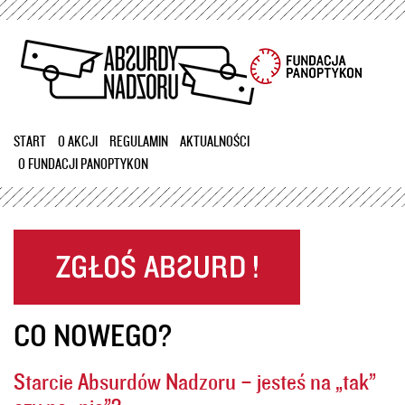
Przejdź
do
treści
START
O AKCJI
REGULAMIN
AKTUALNOŚCI
O FUNDACJI PANOPTYKON
CO NOWEGO?
Starcie Absurdów Nadzoru – jesteś na „tak”