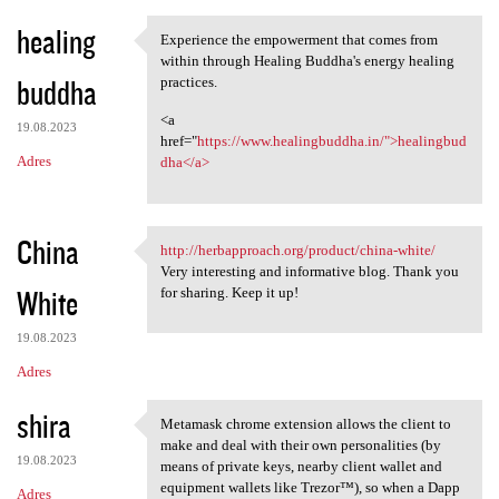
healing
Experience the empowerment that comes from
Experience the empowerment
within through Healing Buddha's energy healing
buddha
practices.
<a
19.08.2023
href="
https://www.healingbuddha.in/">healingbud
Adres
dha</a>
China
http://herbapproach.org/product/china-white/
http://herbapproach.org
Very interesting and informative blog. Thank you
White
for sharing. Keep it up!
19.08.2023
Adres
shira
Metamask chrome extension allows the client to
Metamask chrome extension
make and deal with their own personalities (by
19.08.2023
means of private keys, nearby client wallet and
equipment wallets like Trezor™), so when a Dapp
Adres