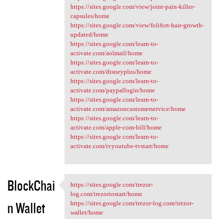
https://sites.google.com/view/joint-pain-killer-
capsules/home
https://sites.google.com/view/folifort-hair-growth-
updated/home
https://sites.google.com/learn-to-
activate.com/aolmail/home
https://sites.google.com/learn-to-
activate.com/disneyplus/home
https://sites.google.com/learn-to-
activate.com/paypallogin/home
https://sites.google.com/learn-to-
activate.com/amazoncustomerservice/home
https://sites.google.com/learn-to-
activate.com/apple-com-bill/home
https://sites.google.com/learn-to-
activate.com/tvyoutube-tvstart/home
BlockChai
https://sites.google.com/trezor-
https://sites.google.com
log.com/trezoriostart/home
n Wallet
https://sites.google.com/trezor-log.com/trezor-
wallet/home