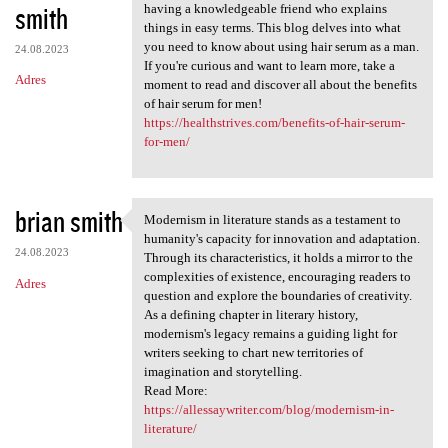
smith
having a knowledgeable friend who explains
things in easy terms. This blog delves into what
you need to know about using hair serum as a man.
24.08.2023
If you're curious and want to learn more, take a
Adres
moment to read and discover all about the benefits
of hair serum for men!
https://healthstrives.com/benefits-of-hair-serum-
for-men/
brian smith
Modernism in literature stands as a testament to
Modernism in literature
humanity's capacity for innovation and adaptation.
24.08.2023
Through its characteristics, it holds a mirror to the
complexities of existence, encouraging readers to
Adres
question and explore the boundaries of creativity.
As a defining chapter in literary history,
modernism's legacy remains a guiding light for
writers seeking to chart new territories of
imagination and storytelling.
Read More:
https://allessaywriter.com/blog/modernism-in-
literature/