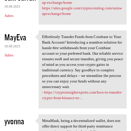
https://sites.google.com
ap-exchange/home
18.08.2023
https://sites.google.com/cryptocoinlog.com/unisw
apexchange/home
Adres
MayEva
Effortlessly Transfer Funds from Coinbase to Your
Effortlessly Transfer Funds
Bank Account! Introducing a seamless solution for
18.08.2023
hassle-free withdrawals from your Coinbase
account to your preferred bank. Our reliable service
Adres
ensures swift and secure transfers, giving you peace
of mind as you access your crypto gains in
traditional currency. Say goodbye to complex
procedures and delays – we streamline the process
so you can enjoy your funds without any
unnecessary wait.
-
https://cryptoinsightexperts.com/how-to-transfer-
crypto-from-binance-to-...
yvonna
MetaMask, being a decentralized wallet, does not
MetaMask, being a
offer direct support for third-party remittance