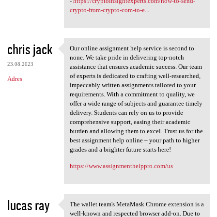
-
https://cryptoinsightexperts.com/how-to-send-
crypto-from-crypto-com-to-e...
chris jack
Our online assignment help service is second to
Our online assignment help
none. We take pride in delivering top-notch
23.08.2023
assistance that ensures academic success. Our team
of experts is dedicated to crafting well-researched,
Adres
impeccably written assignments tailored to your
requirements. With a commitment to quality, we
offer a wide range of subjects and guarantee timely
delivery. Students can rely on us to provide
comprehensive support, easing their academic
burden and allowing them to excel. Trust us for the
best assignment help online – your path to higher
grades and a brighter future starts here!
https://www.assignmenthelppro.com/us
lucas ray
The wallet team's MetaMask Chrome extension is a
The wallet team's MetaMask
well-known and respected browser add-on. Due to