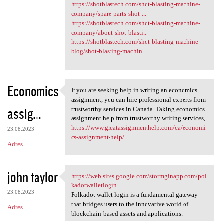
https://shotblastech.com/shot-blasting-machine-
company/spare-parts-shot-...
https://shotblastech.com/shot-blasting-machine-
company/about-shot-blasti...
https://shotblastech.com/shot-blasting-machine-
blog/shot-blasting-machin...
Economics
If you are seeking help in writing an economics
If you are seeking help in
assignment, you can hire professional experts from
assig...
trustworthy services in Canada. Taking economics
assignment help from trustworthy writing services,
https://www.greatassignmenthelp.com/ca/economi
23.08.2023
cs-assignment-help/
Adres
john taylor
https://web.sites.google.com/stormginapp.com/pol
https://web.sites.google.com
kadotwalletlogin
23.08.2023
Polkadot wallet login is a fundamental gateway
that bridges users to the innovative world of
Adres
blockchain-based assets and applications.