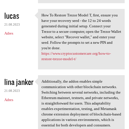
lucas
How To Restore Trezor Model T, first, ensure you
How To Restore Trezor Model T
have your recovery seed - the 12 to 24 words
21.08.2023
generated during initial setup. Connect your
Trezor to a secure computer, open the Trezor Wallet
Adres
website, select "Recover wallet," and enter your
seed. Follow the prompts to set a new PIN and
you're done.
https://www.cryptocustomercare.org/how-to-
restore-trezor-model-t/
lina janker
Additionally, the addon enables simple
Additionally, the addon
communication with other blockchain networks.
21.08.2023
Switching between several networks, including the
Ethereum mainnet, testnets, and private networks,
Adres
is straightforward for users. This adaptability
enables experimentation, testing, and Metamask
chrome extension deployment of blockchain-based
applications in various environments, which is
essential for both developers and consumers.