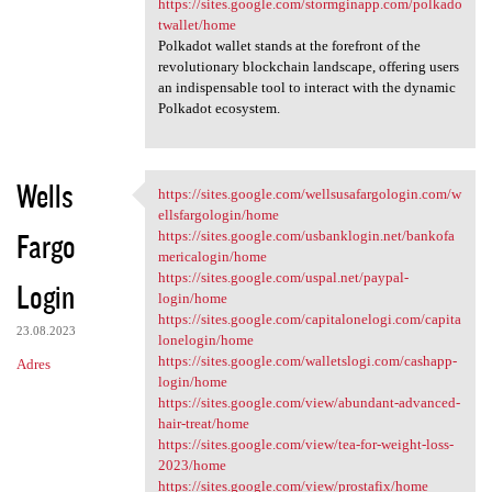
https://sites.google.com/stormginapp.com/polkado
twallet/home
Polkadot wallet stands at the forefront of the
revolutionary blockchain landscape, offering users
an indispensable tool to interact with the dynamic
Polkadot ecosystem.
Wells
https://sites.google.com/wellsusafargologin.com/w
https://sites.google.com
ellsfargologin/home
Fargo
https://sites.google.com/usbanklogin.net/bankofa
mericalogin/home
https://sites.google.com/uspal.net/paypal-
Login
login/home
https://sites.google.com/capitalonelogi.com/capita
23.08.2023
lonelogin/home
https://sites.google.com/walletslogi.com/cashapp-
Adres
login/home
https://sites.google.com/view/abundant-advanced-
hair-treat/home
https://sites.google.com/view/tea-for-weight-loss-
2023/home
https://sites.google.com/view/prostafix/home