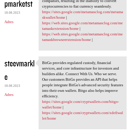
pmarketst
companies, resulting in the inability to convert
cryptocurrencies to fiat currency seamlessly.
https://sites.google.com/metamasclog.com/metama
18.08.2023
skwallet/home
|
Adres
https://web.sites.google.com/metamasclog.com/me
tamaskextension/home
|
https://web.sites.google.com/metamasclog.com/me
tamaskbrowserextension/home
|
steevmarkl
BitGo provides regulated custody, financial
BitGo provides regulated
services, and core infrastructure for investors and
e
builders alike. Connect With Us. Who we serve.
Our customers BitGo provides an API that helps
people integrate BitGo's advanced security features
18.08.2023
into their own wallets. Bitgo also helps improve
Adres
efficiency.
https://sites.google.com/cryptwallets.com/bitgo-
wallet/home
|
https://sites.google.com/cryptwallets.com/xdefiwal
let/home