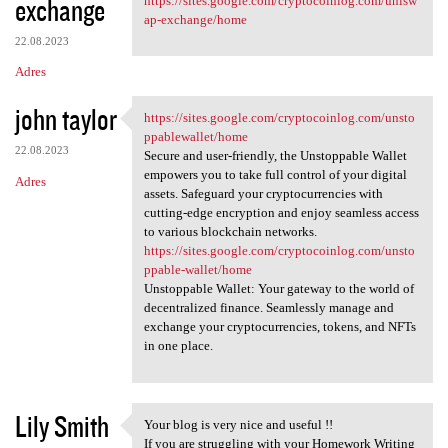
exchange
https://sites.google.com/cryptocoinlog.com/unisw
ap-exchange/home
22.08.2023
Adres
john taylor
https://sites.google.com/cryptocoinlog.com/unsto
https://sites.google.com
ppablewallet/home
22.08.2023
Secure and user-friendly, the Unstoppable Wallet
empowers you to take full control of your digital
Adres
assets. Safeguard your cryptocurrencies with
cutting-edge encryption and enjoy seamless access
to various blockchain networks.
https://sites.google.com/cryptocoinlog.com/unsto
ppable-wallet/home
Unstoppable Wallet: Your gateway to the world of
decentralized finance. Seamlessly manage and
exchange your cryptocurrencies, tokens, and NFTs
in one place.
Lily Smith
Your blog is very nice and useful !!
Your blog is very nice and
If you are struggling with your Homework Writing