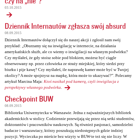
czy na „nie”?
03.10.2015
Dziennik Internautów zgłasza swój absurd
08.09.2015
Dziennik Internautów dołączył się do naszej akcji i zgłosił nam swój
przykład: „Oburzamy się na inwigilację w internecie, na działania
amerykańskich służb, ale co wiemy o inwigilacji na własnym podwórku?
Czy myślałeś, że gdy stoisz sobie pod blokiem, możesz być ciągle
obserwowany np. przez człowieka ze straży miejskiej, który siedzi przy
biurku i pije kawę? Czy myślałeś, ile naprawdę kamer może być w Twojej
okolicy? A może spojrzysz na mapkę, która może to ukazywać?”. Polecamy
artykuł Marcina Maja:
Ktoś nasikał pod kamerą, czyli inwigilacja z
perspektywy własnego podwórka
.
Checkpoint BUW
08.09.2015
Biblioteka Uniwersytecka w Warszawie. Jedna z najważniejszych bibliotek
akademickich w stolicy. Codziennie przewijają się przez nią setki studentów,
doktorantów i pracowników naukowych. Są również pasjonaci, samodzielni
badacze i warszawiacy, którzy poszukują niedostępnych gdzie indziej
pozycji. Wycieczka po mieście bez wizyty w BUW-ie też się nie liczy. W