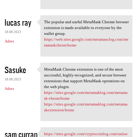
lucas ray
The popular and useful MetaMask Chrome browser
The popular and useful
extension is made available to everyone by the
18.08.2023
wallet group.
https://web.sites.google.com/metamasclog.com/me
Adres
tamaskchrom/home
Sasuke
MetaMask Chrome extension is one of the most
MetaMask Chrome extension is
successful, highly-recognized, and secure browser
18.08.2023
extensions that support MetaMask operations on
the web plugin.
Adres
https://sites.google.com/metamaklog.com/metama
sk-chrom/home
https://sites.google.com/metamaklog.com/metama
skextension/home
sam curran
https://sites.google.com/cryptocoinlog.com/unisw