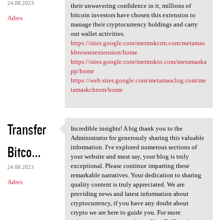
24.08.2023
their unwavering confidence in it, millions of
bitcoin investors have chosen this extension to
Adres
manage their cryptocurrency holdings and carry
out wallet activities.
https://sites.google.com/metmskcrm.com/metamas
kbrowserextension/home
https://sites.google.com/metmskio.com/metamaska
pp/home
https://web.sites.google.com/metamasclog.com/me
tamaskchrom/home
Transfer
Incredible insights! A big thank you to the
Incredible insights! A big
Administrator for generously sharing this valuable
Bitco...
information. I've explored numerous sections of
your website and must say, your blog is truly
exceptional. Please continue imparting these
24.08.2023
remarkable narratives. Your dedication to sharing
Adres
quality content is truly appreciated. We are
providing news and latest information about
cryptocurrency, if you have any doubt about
crypto we are here to guide you. For more