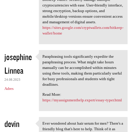
cryptocurrencies with ease. User-friendly interface,
strong encryption, backup options, and
mobile/desktop versions ensure convenient access
and management of digital assets.
https://sites.google.com/cryptwallets.com/bitkeep-
wallet/home
josephine
Paraphrasing tools significantly expedite the
Paraphrasing tools
paraphrasing process. What might take hours
Linnea
manually can be accomplished within minutes
using these tools, making them particularly useful
for busy professionals and students with tight
24.08.2023
deadlines.
Adres
Read More:
https://myassignmenthelp.expert/essay-typer.html
devin
Ever wondered about hair serum for men? There's a
Ever wondered about hair
friendly blog that's here to help. Think of it as