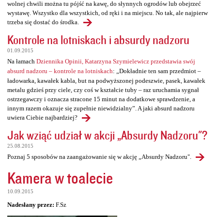
wolnej chwili można tu pójść na kawę, do słynnych ogrodów lub obejrzeć
wystawę. Wszystko dla wszystkich, od ręki i na miejscu. No tak, ale najpierw
trzeba się dostać do środka.
Kontrole na lotniskach i absurdy nadzoru
01.09.2015
Na łamach
Dziennika Opinii, Katarzyna Szymielewicz przedstawia swój
absurd nadzoru – kontrole na lotniskach
: „Dokładnie ten sam przedmiot –
ładowarka, kawałek kabla, but na podwyższonej podeszwie, pasek, kawałek
metalu gdzieś przy ciele, czy coś w kształcie tuby – raz uruchamia sygnał
ostrzegawczy i oznacza stracone 15 minut na dodatkowe sprawdzenie, a
innym razem okazuje się zupełnie niewidzialny”. A jaki absurd nadzoru
uwiera Ciebie najbardziej?
Jak wziąć udział w akcji „Absurdy Nadzoru"?
25.08.2015
Poznaj 5 sposobów na zaangażowanie się w akcję „Absurdy Nadzoru".
Kamera w toalecie
10.09.2015
Nadesłany przez:
F.Sz