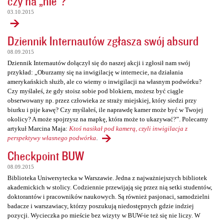
czy na „nie”?
03.10.2015
Dziennik Internautów zgłasza swój absurd
08.09.2015
Dziennik Internautów dołączył się do naszej akcji i zgłosił nam swój
przykład: „Oburzamy się na inwigilację w internecie, na działania
amerykańskich służb, ale co wiemy o inwigilacji na własnym podwórku?
Czy myślałeś, że gdy stoisz sobie pod blokiem, możesz być ciągle
obserwowany np. przez człowieka ze straży miejskiej, który siedzi przy
biurku i pije kawę? Czy myślałeś, ile naprawdę kamer może być w Twojej
okolicy? A może spojrzysz na mapkę, która może to ukazywać?”. Polecamy
artykuł Marcina Maja:
Ktoś nasikał pod kamerą, czyli inwigilacja z
perspektywy własnego podwórka
.
Checkpoint BUW
08.09.2015
Biblioteka Uniwersytecka w Warszawie. Jedna z najważniejszych bibliotek
akademickich w stolicy. Codziennie przewijają się przez nią setki studentów,
doktorantów i pracowników naukowych. Są również pasjonaci, samodzielni
badacze i warszawiacy, którzy poszukują niedostępnych gdzie indziej
pozycji. Wycieczka po mieście bez wizyty w BUW-ie też się nie liczy. W