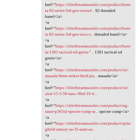
href="
https://elitefirearmsoutlet.com/product/beret
ta-92-series-3rd-gen-extend...
92 threaded
barrel</a>
<a
href="
https://elitefirearmsoutlet.com/product/beret
ta-92-series-3rd-gen-inox-s...
threaded barrel</a>
<a
href="
https://elitefirearmsoutlet.com/product/beret
ta-1301-tactical-od-green/"...
1301 tactical od
green</a>
<a
href="
https://elitefirearmsoutlet.com/product/iwi-
masada-9mm-striker-fired-pis...
masada</a>
<a
href="
https://elitefirearmsoutlet.com/product/iwi-
zion-15-5-56-nato-30rd-16-ri...
<a
href="
https://elitefirearmsoutlet.com/product/sig-
sauer-p365xl-spectre-comp-se...
spectre comp</a>
<a
href="
https://elitefirearmsoutlet.com/product/sprin
gfield-armory-sa-35-semi-au...
<a