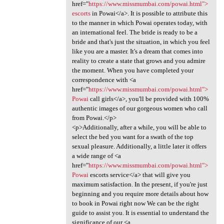
href="
https://www.missmumbai.com/powai.html">
escorts
in Powai</a>. It is possible to attribute this
to the manner in which Powai operates today, with
an international feel. The bride is ready to be a
bride and that's just the situation, in which you feel
like you are a master. It's a dream that comes into
reality to create a state that grows and you admire
the moment. When you have completed your
correspondence with <a
href="
https://www.missmumbai.com/powai.html">
Powai
call girls</a>, you'll be provided with 100%
authentic images of our gorgeous women who call
from Powai.</p>
<p>Additionally, after a while, you will be able to
select the bed you want for a swath of the top
sexual pleasure. Additionally, a little later it offers
a wide range of <a
href="
https://www.missmumbai.com/powai.html">
Powai
escorts service</a> that will give you
maximum satisfaction. In the present, if you're just
beginning and you require more details about how
to book in Powai right now We can be the right
guide to assist you. It is essential to understand the
significance of our <a