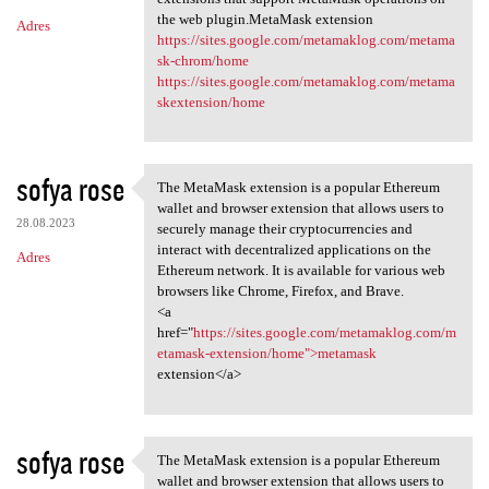
the web plugin.MetaMask extension
Adres
https://sites.google.com/metamaklog.com/metama
sk-chrom/home
https://sites.google.com/metamaklog.com/metama
skextension/home
sofya rose
The MetaMask extension is a popular Ethereum
The MetaMask extension is a
wallet and browser extension that allows users to
28.08.2023
securely manage their cryptocurrencies and
interact with decentralized applications on the
Adres
Ethereum network. It is available for various web
browsers like Chrome, Firefox, and Brave.
<a
href="
https://sites.google.com/metamaklog.com/m
etamask-extension/home">metamask
extension</a>
sofya rose
The MetaMask extension is a popular Ethereum
The MetaMask extension is a
wallet and browser extension that allows users to