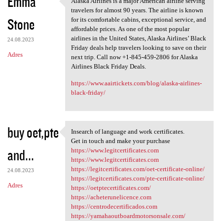
Emma
Alaska Airlines is a major American airline serving
Alaska Airlines is a major
o
travelers for almost 90 years. The airline is known
Stone
m
for its comfortable cabins, exceptional service, and
affordable prices. As one of the most popular
e
airlines in the United States, Alaska Airlines’ Black
24.08.2023
n
Friday deals help travelers looking to save on their
Adres
next trip. Call now +1-845-459-2806 for Alaska
t
Airlines Black Friday Deals.
a
https://www.aairtickets.com/blog/alaska-airlines-
r
black-friday/
z
e
buy oet,pte
Insearch of language and work certificates.
Insearch of language and work
Get in touch and make your purchase
and...
https://www.legitcertificates.com
https://www.legitcertificates.com
https://legitcertificates.com/oet-certificate-online/
24.08.2023
https://legitcertificates.com/pte-certificate-online/
Adres
https://oetptecertificates.com/
https://acheterunelicence.com
https://centrodecertificados.com
https://yamahaoutboardmotorsonsale.com/