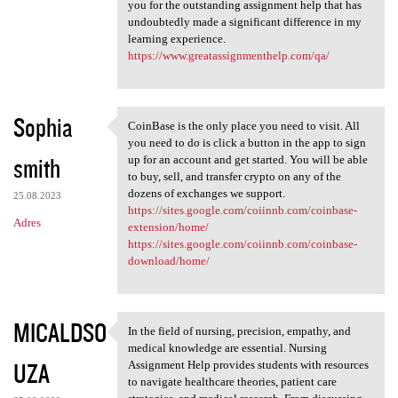
you for the outstanding assignment help that has
undoubtedly made a significant difference in my
learning experience.
https://www.greatassignmenthelp.com/qa/
Sophia
CoinBase is the only place you need to visit. All
CoinBase is the only place
you need to do is click a button in the app to sign
smith
up for an account and get started. You will be able
to buy, sell, and transfer crypto on any of the
dozens of exchanges we support.
25.08.2023
https://sites.google.com/coiinnb.com/coinbase-
Adres
extension/home/
https://sites.google.com/coiinnb.com/coinbase-
download/home/
MICALDSO
In the field of nursing, precision, empathy, and
In the field of nursing,
medical knowledge are essential. Nursing
UZA
Assignment Help provides students with resources
to navigate healthcare theories, patient care