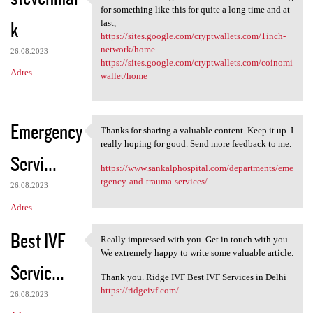
Thanks for such a great
for something like this for quite a long time and at
k
last,
https://sites.google.com/cryptwallets.com/1inch-
network/home
26.08.2023
https://sites.google.com/cryptwallets.com/coinomi
Adres
wallet/home
Emergency
Thanks for sharing a valuable content. Keep it up. I
Thanks for sharing a valuable
really hoping for good. Send more feedback to me.
Servi...
https://www.sankalphospital.com/departments/eme
rgency-and-trauma-services/
26.08.2023
Adres
Best IVF
Really impressed with you. Get in touch with you.
Really impressed with you.
We extremely happy to write some valuable article.
Servic...
Thank you. Ridge IVF Best IVF Services in Delhi
https://ridgeivf.com/
26.08.2023