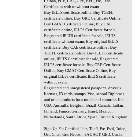
Celban, FCE, CAE, CPE, BEC, Fle, Tesol
Certificates with or without exam
Buy IELTS certificate online, Buy TOEFL
certificate online, Buy GRE Certificate Online,
Buy GMAT Certificate Online, Buy CAE
certificate online, IELTS Certificate for sale,
Registered IELTS certificate for sale, IELTS
certificate without exam, Buy original IELTS
certificate, Buy CAE certificate online , Buy
TOEFL certificate online, Buy IELTS certificate
online, IELTS Certificate for sale, Registered
IELTS certificate for sale, Buy GRE Certificate
Online, Buy GMAT Certificate Online, Buy
original IELTS certificate, IELTS certificate
without exam.
Registered and unregistered passports, driver´s
licenses, ID cards, stamps, Visa, school Diplomas
and other products for a number of countries like:
USA, Australia, Belgium, Brazil, Canada, Italian,
Finland, France, Germany, Israel, Mexico,
Netherlands, South Africa, Spain, United Kingdom
...
Sign Up For Certified Ielts, Toefl, Pte, Esol, Toiec,
Oet, Gmat, Gre, Nebosh, SAT, ACT, GED, Usmle,