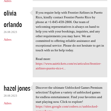
Adres
olivia
If you require help with Frontier Airlines in Puerto
If you require help with
Rico, kindly contact Frontier Puerto Rico by
orlando
phone at +1-845-459-2806. Our team of
welcoming representatives is always on hand to
help you with your bookings, inquiries, and any
26.08.2023
other requirements you may have. We are
Adres
committed to offering reliable assistance and
exceptional service. Please do not hesitate to get in
touch with us for help today.
Read more:
https://www.aairtickets.com/es/articulos/frontier-
airlines-puerto-rico-t...
hazel jones
Discover the ultimate Unblocked Games Premium
Discover the ultimate
selection! Explore a variety of unblocked games
28.08.2023
for endless entertainment. Find your favorites and
start playing now. Click to explore!
Adres
https://sites.google.com/codees.cc/unblocked-