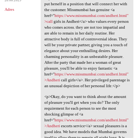
put herself in a position that will connect her with
Adres
the customer. Missmumbai has genuine <a
href="
https://www.missmumbai.com/andheri.html"
>call
girls in Andheri</a> who values every person
who comes across. they are not too impartial and
are able to remain in her daily routine. Her
attractive body is full of controversial ideas. They
will be your private partner, giving you a touch of
elegance about your enthralling desires. Her
charming personality is an unbeatable pleasure.
After the party that made her a woman of great
pleasure, you'll be able to enjoy fantastic <a
href="
https://www.missmumbai.com/andheri.html"
>Andheri
call girls</a>. Her privileged parentage is
an unusual depiction of her personal life.</p>
<p>Okay, do you want to think about the amount
of pleasure you'll get when you do? The only
requirement for each person to see the most
shocking glimpse of <a
href="
https://www.missmumbai.com/andheri.html"
>Andheri
escorts service</a> sexual pleasures is a
good idea. We have models that Mumbai governs
itself to allow them to remain all night long. It is