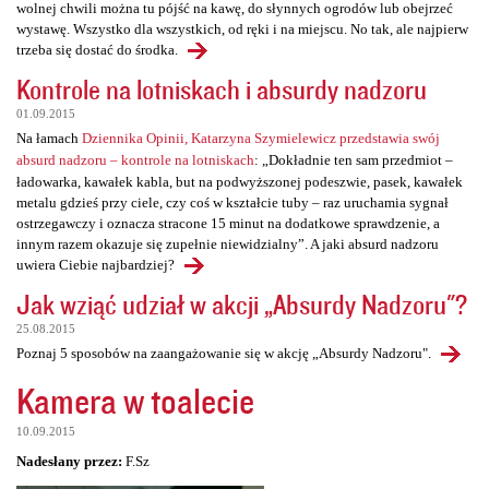
wolnej chwili można tu pójść na kawę, do słynnych ogrodów lub obejrzeć
wystawę. Wszystko dla wszystkich, od ręki i na miejscu. No tak, ale najpierw
trzeba się dostać do środka.
Kontrole na lotniskach i absurdy nadzoru
01.09.2015
Na łamach
Dziennika Opinii, Katarzyna Szymielewicz przedstawia swój
absurd nadzoru – kontrole na lotniskach
: „Dokładnie ten sam przedmiot –
ładowarka, kawałek kabla, but na podwyższonej podeszwie, pasek, kawałek
metalu gdzieś przy ciele, czy coś w kształcie tuby – raz uruchamia sygnał
ostrzegawczy i oznacza stracone 15 minut na dodatkowe sprawdzenie, a
innym razem okazuje się zupełnie niewidzialny”. A jaki absurd nadzoru
uwiera Ciebie najbardziej?
Jak wziąć udział w akcji „Absurdy Nadzoru"?
25.08.2015
Poznaj 5 sposobów na zaangażowanie się w akcję „Absurdy Nadzoru".
Kamera w toalecie
10.09.2015
Nadesłany przez:
F.Sz