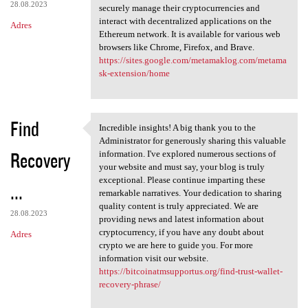
28.08.2023
securely manage their cryptocurrencies and
interact with decentralized applications on the
Adres
Ethereum network. It is available for various web
browsers like Chrome, Firefox, and Brave.
https://sites.google.com/metamaklog.com/metama
sk-extension/home
Find
Incredible insights! A big thank you to the
Incredible insights! A big
Administrator for generously sharing this valuable
Recovery
information. I've explored numerous sections of
your website and must say, your blog is truly
exceptional. Please continue imparting these
...
remarkable narratives. Your dedication to sharing
quality content is truly appreciated. We are
28.08.2023
providing news and latest information about
cryptocurrency, if you have any doubt about
Adres
crypto we are here to guide you. For more
information visit our website.
https://bitcoinatmsupportus.org/find-trust-wallet-
recovery-phrase/