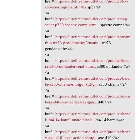
href="
https://elitefirearmsoutlet.com/product/hk-
sp5-sporting-pistol/">hk
sp5</a>
<a
href="
https://elitefirearmsoutlet.com/product/sig-
sauer-p320-spectre-comp-semi...
spectre comp</a>
<a
href="
https://elitefirearmsoutlet.com/product/manu
rhin-mr73-gendarmerie/">manu...
mr73
gendarmerie</a>
<a
href="
https://elitefirearmsoutlet.com/product/beret
ta-a300-outlander-semi-auto...
a300 outlander</a>
<a
href="
https://elitefirearmsoutlet.com/product/beret
ta-a350-xtrema-shotgun-12-g...
a350 xtrema</a>
<a
href="
https://elitefirearmsoutlet.com/product/moss
berg-940-pro-tactical-12-gau...
940</a>
<a
href="
https://elitefirearmsoutlet.com/product/benel
li-m4-14-barrel-matte-black...
m4 14 barrel</a>
<a
href="
https://elitefirearmsoutlet.com/product/henr
y-axe-410-lever-action-shotg...
axe 410</a>