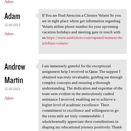
Adres
Adam
If You are Find Atencion a Clientes Volaris So you
If You are Find Atencion a
are in right place where get information regarding
25.08.2023
Volaris airline phone number for your upcoming
vacation holidays and meeting gate in touch with
Adres
us
https://www.aairtickets.com/espanol/numero-de-
telefono-volaris/
Andrew
I am immensely grateful for the exceptional
I am immensely grateful for
assignment help I received in Qatar. The support I
Martin
obtained was truly invaluable, guiding me through
complex concepts and ensuring a thorough
understanding. The dedication and expertise of the
25.08.2023
team were evident in the meticulously crafted
Adres
assistance I received, enabling me to achieve a
higher level of academic excellence. Their
commitment to excellence and willingness to go
the extra mile are truly commendable. I
wholeheartedly appreciate their contributions in
shaping my educational journey positively. Thank