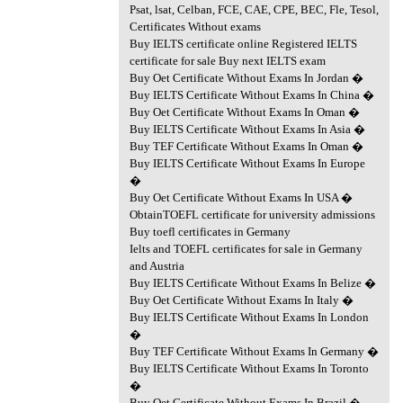
Psat, lsat, Celban, FCE, CAE, CPE, BEC, Fle, Tesol,
Certificates Without exams
Buy IELTS certificate online Registered IELTS
certificate for sale Buy next IELTS exam
Buy Oet Certificate Without Exams In Jordan �
Buy IELTS Certificate Without Exams In China �
Buy Oet Certificate Without Exams In Oman �
Buy IELTS Certificate Without Exams In Asia �
Buy TEF Certificate Without Exams In Oman �
Buy IELTS Certificate Without Exams In Europe
�
Buy Oet Certificate Without Exams In USA �
ObtainTOEFL certificate for university admissions
Buy toefl certificates in Germany
Ielts and TOEFL certificates for sale in Germany
and Austria
Buy IELTS Certificate Without Exams In Belize �
Buy Oet Certificate Without Exams In Italy �
Buy IELTS Certificate Without Exams In London
�
Buy TEF Certificate Without Exams In Germany �
Buy IELTS Certificate Without Exams In Toronto
�
Buy Oet Certificate Without Exams In Brazil �