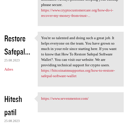
phrase secure.
https://www.cryptocustomercare.org/how-do-i-
recover-my-money-from-trust-...
Restore
You're so talented and doing such a great job. It
You're so talented and doing
helps everyone on the team. You have grown so
Safepal...
much in your role since starting here. If you want
to know that How To Restore Safepal Software
Wallet?. You can visit our website. We are
25.08.2023
providing technical support for crypto users.
Adres
https://bitcoinatmsupportus.org/how-to-restore-
safepal-software-wallet
Hitesh
https://www.sevenmentor.com/
https://www.sevenmentor.com/
patil
25.08.2023