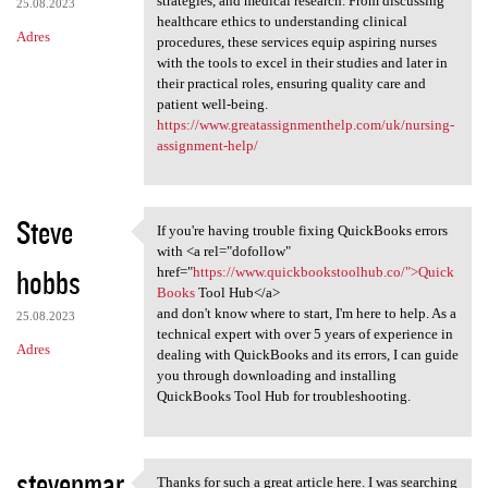
strategies, and medical research. From discussing
25.08.2023
healthcare ethics to understanding clinical
Adres
procedures, these services equip aspiring nurses
with the tools to excel in their studies and later in
their practical roles, ensuring quality care and
patient well-being.
https://www.greatassignmenthelp.com/uk/nursing-
assignment-help/
Steve
If you're having trouble fixing QuickBooks errors
If you're having trouble
with <a rel="dofollow"
hobbs
href="
https://www.quickbookstoolhub.co/">Quick
Books
Tool Hub</a>
and don't know where to start, I'm here to help. As a
25.08.2023
technical expert with over 5 years of experience in
Adres
dealing with QuickBooks and its errors, I can guide
you through downloading and installing
QuickBooks Tool Hub for troubleshooting.
stevenmar
Thanks for such a great article here. I was searching