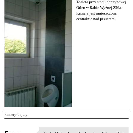
Toaleta przy stacji benzynowej
Orlen w Rabie Wyżnej 256a.
Kamera jest umieszczona
centralnie nad pisuarem.
kamery-bajery
K