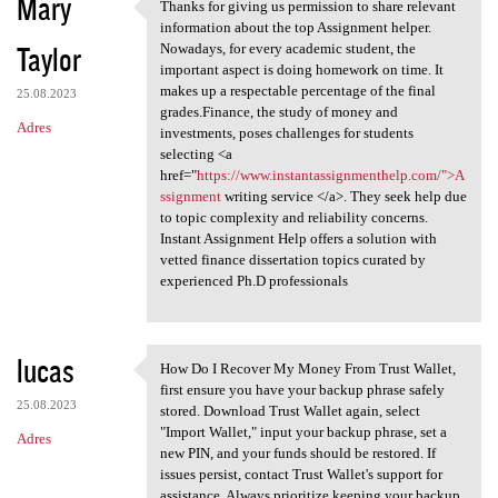
Mary
Thanks for giving us permission to share relevant
Thanks for giving us
information about the top Assignment helper.
Taylor
Nowadays, for every academic student, the
important aspect is doing homework on time. It
makes up a respectable percentage of the final
25.08.2023
grades.Finance, the study of money and
Adres
investments, poses challenges for students
selecting <a
href="
https://www.instantassignmenthelp.com/">A
ssignment
writing service </a>. They seek help due
to topic complexity and reliability concerns.
Instant Assignment Help offers a solution with
vetted finance dissertation topics curated by
experienced Ph.D professionals
lucas
How Do I Recover My Money From Trust Wallet,
How Do I Recover My Money
first ensure you have your backup phrase safely
25.08.2023
stored. Download Trust Wallet again, select
"Import Wallet," input your backup phrase, set a
Adres
new PIN, and your funds should be restored. If
issues persist, contact Trust Wallet's support for
assistance. Always prioritize keeping your backup