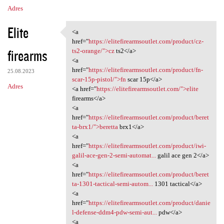
Adres
Elite
<a
<a href="https:/
href="
https://elitefirearmsoutlet.com/product/cz-
firearms
ts2-orange/">cz
ts2</a>
<a
href="
https://elitefirearmsoutlet.com/product/fn-
25.08.2023
scar-15p-pistol/">fn
scar 15p</a>
Adres
<a href="
https://elitefirearmsoutlet.com/">elite
firearms</a>
<a
href="
https://elitefirearmsoutlet.com/product/beret
ta-brx1/">beretta
brx1</a>
<a
href="
https://elitefirearmsoutlet.com/product/iwi-
galil-ace-gen-2-semi-automat...
galil ace gen 2</a>
<a
href="
https://elitefirearmsoutlet.com/product/beret
ta-1301-tactical-semi-autom...
1301 tactical</a>
<a
href="
https://elitefirearmsoutlet.com/product/danie
l-defense-ddm4-pdw-semi-aut...
pdw</a>
<a