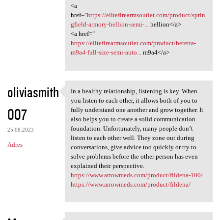
<a
href="
https://elitefirearmsoutlet.com/product/sprin
gfield-armory-hellion-semi-...
hellion</a>
<a href="
https://elitefirearmsoutlet.com/product/beretta-
m9a4-full-size-semi-auto...
m9a4</a>
oliviasmith
In a healthy relationship, listening is key. When
In a healthy relationship,
you listen to each other, it allows both of you to
007
fully understand one another and grow together. It
also helps you to create a solid communication
foundation. Unfortunately, many people don’t
25.08.2023
listen to each other well. They zone out during
Adres
conversations, give advice too quickly or try to
solve problems before the other person has even
explained their perspective.
https://www.arrowmeds.com/product/fildena-100/
https://www.arrowmeds.com/product/fildena/