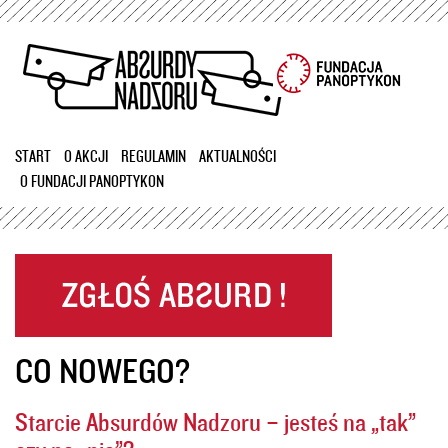
Przejdź
do
treści
START
O AKCJI
REGULAMIN
AKTUALNOŚCI
O FUNDACJI PANOPTYKON
CO NOWEGO?
Starcie Absurdów Nadzoru – jesteś na „tak”