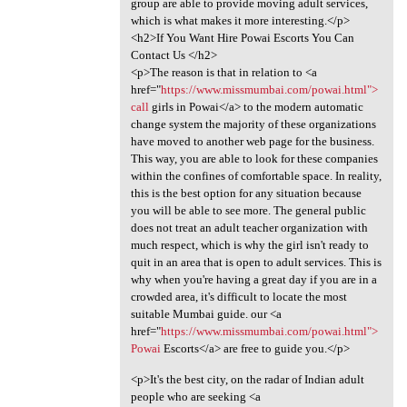
group are able to provide moving adult services,
which is what makes it more interesting.</p>
<h2>If You Want Hire Powai Escorts You Can
Contact Us </h2>
<p>The reason is that in relation to <a
href="
https://www.missmumbai.com/powai.html">
call
girls in Powai</a> to the modern automatic
change system the majority of these organizations
have moved to another web page for the business.
This way, you are able to look for these companies
within the confines of comfortable space. In reality,
this is the best option for any situation because
you will be able to see more. The general public
does not treat an adult teacher organization with
much respect, which is why the girl isn't ready to
quit in an area that is open to adult services. This is
why when you're having a great day if you are in a
crowded area, it's difficult to locate the most
suitable Mumbai guide. our <a
href="
https://www.missmumbai.com/powai.html">
Powai
Escorts</a> are free to guide you.</p>
<p>It's the best city, on the radar of Indian adult
people who are seeking <a