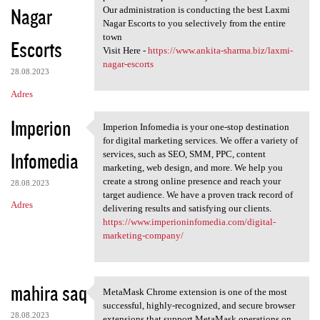
Nagar
Our administration is conducting the best Laxmi
Nagar Escorts to you selectively from the entire
town
Escorts
Visit Here -
https://www.ankita-sharma.biz/laxmi-
nagar-escorts
28.08.2023
Adres
Imperion
Imperion Infomedia is your one-stop destination
Imperion Infomedia is your
for digital marketing services. We offer a variety of
Infomedia
services, such as SEO, SMM, PPC, content
marketing, web design, and more. We help you
create a strong online presence and reach your
28.08.2023
target audience. We have a proven track record of
Adres
delivering results and satisfying our clients.
https://www.imperioninfomedia.com/digital-
marketing-company/
mahira saq
MetaMask Chrome extension is one of the most
MetaMask Chrome extension is
successful, highly-recognized, and secure browser
28.08.2023
extensions that support MetaMask operations on