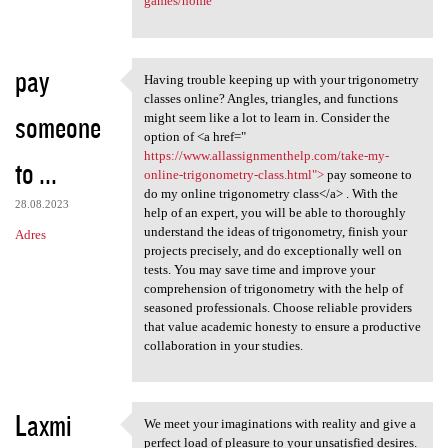
games/home
pay
Having trouble keeping up with your trigonometry
Having trouble keeping up
classes online? Angles, triangles, and functions
someone
might seem like a lot to learn in. Consider the
option of <a href="
https://www.allassignmenthelp.com/take-my-
to ...
online-trigonometry-class.html">
pay someone to
do my online trigonometry class</a> . With the
28.08.2023
help of an expert, you will be able to thoroughly
understand the ideas of trigonometry, finish your
Adres
projects precisely, and do exceptionally well on
tests. You may save time and improve your
comprehension of trigonometry with the help of
seasoned professionals. Choose reliable providers
that value academic honesty to ensure a productive
collaboration in your studies.
Laxmi
We meet your imaginations with reality and give a
We meet your imaginations
perfect load of pleasure to your unsatisfied desires.