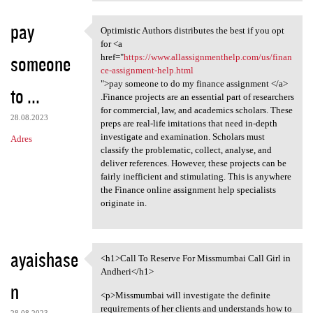
pay
Optimistic Authors distributes the best if you opt
Optimistic Authors
for <a
someone
href="
https://www.allassignmenthelp.com/us/finan
ce-assignment-help.html
">pay someone to do my finance assignment </a>
to ...
.Finance projects are an essential part of researchers
for commercial, law, and academics scholars. These
28.08.2023
preps are real-life imitations that need in-depth
investigate and examination. Scholars must
Adres
classify the problematic, collect, analyse, and
deliver references. However, these projects can be
fairly inefficient and stimulating. This is anywhere
the Finance online assignment help specialists
originate in.
ayaishase
<h1>Call To Reserve For Missmumbai Call Girl in
<h1>Call To Reserve For
Andheri</h1>
n
<p>Missmumbai will investigate the definite
requirements of her clients and understands how to
28.08.2023