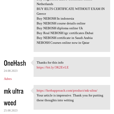
Netherlands
BUY IELTS CERTIFICATE WITHOUT EXAM IN
Greece
Buy NEBOSH In indonesia
Buy NEBOSH course details online
Buy NEBOSH diploma online Uk
Buy Real NEBOSH igc certificates Dubai
Buy NEBOSH certificate in Saudi Arabia
NEBOSH Courses online now in Qatar
OneHash
Thanks for this info
Thanks for this info
https://bit.ly/3K2EvLE
24.08.2023
Adres
mk ultra
https://herbapproach.com/product/mk-ultra/
https://herbapproach.com
Your article is impressive. Thank you for putting
weed
these thoughts into writing
25.08.2023