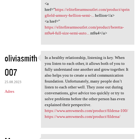
<a
href="
https://elitefirearmsoutlet.com/product/sprin
gfield-armory-hellion-semi-...
hellion</a>
<a href="
https://elitefirearmsoutlet.com/product/beretta-
m9a4-full-size-semi-auto...
m9a4</a>
oliviasmith
In a healthy relationship, listening is key. When
In a healthy relationship,
you listen to each other, it allows both of you to
007
fully understand one another and grow together. It
also helps you to create a solid communication
foundation. Unfortunately, many people don’t
25.08.2023
listen to each other well. They zone out during
Adres
conversations, give advice too quickly or try to
solve problems before the other person has even
explained their perspective.
https://www.arrowmeds.com/product/fildena-100/
https://www.arrowmeds.com/product/fildena/