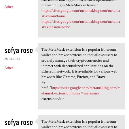
the web plugin.MetaMask extension
Adres
https://sites.google.com/metamaklog.com/metama
sk-chrom/home
https://sites.google.com/metamaklog.com/metama
skextension/home
sofya rose
The MetaMask extension is a popular Ethereum
The MetaMask extension is a
wallet and browser extension that allows users to
28.08.2023
securely manage their cryptocurrencies and
interact with decentralized applications on the
Adres
Ethereum network. It is available for various web
browsers like Chrome, Firefox, and Brave.
<a
href="
https://sites.google.com/metamaklog.com/m
etamask-extension/home">metamask
extension</a>
sofya rose
The MetaMask extension is a popular Ethereum
The MetaMask extension is a
wallet and browser extension that allows users to