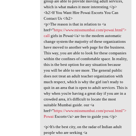
group are able to provide moving adult services,
which is what makes it more interesting.</p>
<h2>If You Want Hire Powai Escorts You Can
Contact Us </h2>
<p>The reason is that in relation to <a
href="
https://www.missmumbai.com/powai.html">
call
girls in Powai</a> to the modern automatic
change system the majority of these organizations
have moved to another web page for the business.
This way, you are able to look for these companies
within the confines of comfortable space. In reality,
this is the best option for any situation because
you will be able to see more. The general public
does not treat an adult teacher organization with
much respect, which is why the girl isn't ready to
quit in an area that is open to adult services. This is
why when you're having a great day if you are in a
crowded area, it's difficult to locate the most
suitable Mumbai guide. our <a
href="
https://www.missmumbai.com/powai.html">
Powai
Escorts</a> are free to guide you.</p>
<p>It's the best city, on the radar of Indian adult
people who are seeking <a