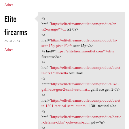
Adres
Elite
<a
<a href="https:/
href="
https://elitefirearmsoutlet.com/product/cz-
firearms
ts2-orange/">cz
ts2</a>
<a
href="
https://elitefirearmsoutlet.com/product/fn-
25.08.2023
scar-15p-pistol/">fn
scar 15p</a>
Adres
<a href="
https://elitefirearmsoutlet.com/">elite
firearms</a>
<a
href="
https://elitefirearmsoutlet.com/product/beret
ta-brx1/">beretta
brx1</a>
<a
href="
https://elitefirearmsoutlet.com/product/iwi-
galil-ace-gen-2-semi-automat...
galil ace gen 2</a>
<a
href="
https://elitefirearmsoutlet.com/product/beret
ta-1301-tactical-semi-autom...
1301 tactical</a>
<a
href="
https://elitefirearmsoutlet.com/product/danie
l-defense-ddm4-pdw-semi-aut...
pdw</a>
<a