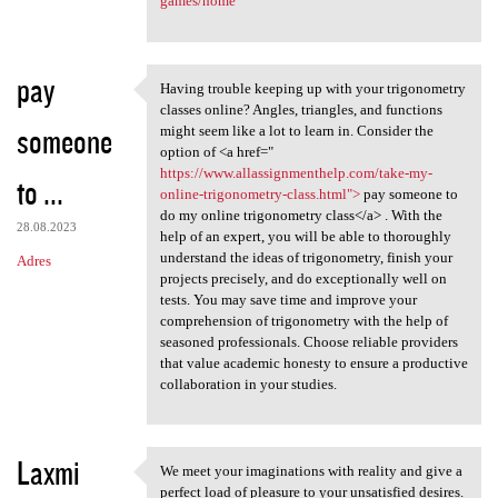
games/home
pay
Having trouble keeping up with your trigonometry
Having trouble keeping up
classes online? Angles, triangles, and functions
someone
might seem like a lot to learn in. Consider the
option of <a href="
https://www.allassignmenthelp.com/take-my-
to ...
online-trigonometry-class.html">
pay someone to
do my online trigonometry class</a> . With the
28.08.2023
help of an expert, you will be able to thoroughly
understand the ideas of trigonometry, finish your
Adres
projects precisely, and do exceptionally well on
tests. You may save time and improve your
comprehension of trigonometry with the help of
seasoned professionals. Choose reliable providers
that value academic honesty to ensure a productive
collaboration in your studies.
Laxmi
We meet your imaginations with reality and give a
We meet your imaginations
perfect load of pleasure to your unsatisfied desires.