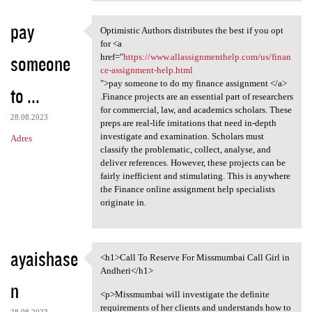
pay
Optimistic Authors distributes the best if you opt
Optimistic Authors
for <a
someone
href="
https://www.allassignmenthelp.com/us/finan
ce-assignment-help.html
">pay someone to do my finance assignment </a>
to ...
.Finance projects are an essential part of researchers
for commercial, law, and academics scholars. These
28.08.2023
preps are real-life imitations that need in-depth
investigate and examination. Scholars must
Adres
classify the problematic, collect, analyse, and
deliver references. However, these projects can be
fairly inefficient and stimulating. This is anywhere
the Finance online assignment help specialists
originate in.
ayaishase
<h1>Call To Reserve For Missmumbai Call Girl in
<h1>Call To Reserve For
Andheri</h1>
n
<p>Missmumbai will investigate the definite
requirements of her clients and understands how to
28.08.2023