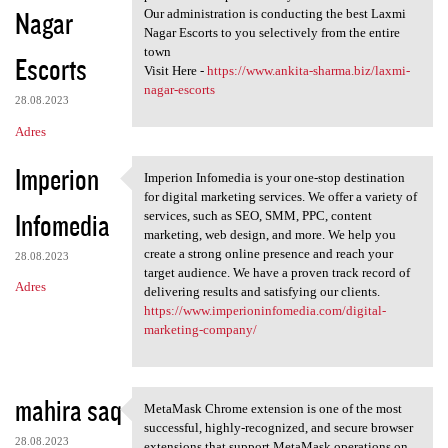
Nagar
Our administration is conducting the best Laxmi
Nagar Escorts to you selectively from the entire
town
Escorts
Visit Here -
https://www.ankita-sharma.biz/laxmi-
nagar-escorts
28.08.2023
Adres
Imperion
Imperion Infomedia is your one-stop destination
Imperion Infomedia is your
for digital marketing services. We offer a variety of
Infomedia
services, such as SEO, SMM, PPC, content
marketing, web design, and more. We help you
create a strong online presence and reach your
28.08.2023
target audience. We have a proven track record of
Adres
delivering results and satisfying our clients.
https://www.imperioninfomedia.com/digital-
marketing-company/
mahira saq
MetaMask Chrome extension is one of the most
MetaMask Chrome extension is
successful, highly-recognized, and secure browser
28.08.2023
extensions that support MetaMask operations on