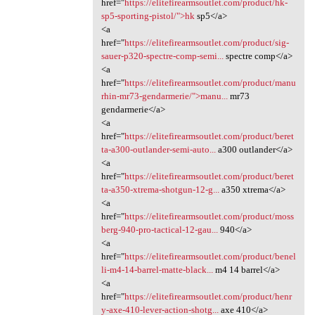
href="
https://elitefirearmsoutlet.com/product/hk-
sp5-sporting-pistol/">hk
sp5</a>
<a
href="
https://elitefirearmsoutlet.com/product/sig-
sauer-p320-spectre-comp-semi...
spectre comp</a>
<a
href="
https://elitefirearmsoutlet.com/product/manu
rhin-mr73-gendarmerie/">manu...
mr73
gendarmerie</a>
<a
href="
https://elitefirearmsoutlet.com/product/beret
ta-a300-outlander-semi-auto...
a300 outlander</a>
<a
href="
https://elitefirearmsoutlet.com/product/beret
ta-a350-xtrema-shotgun-12-g...
a350 xtrema</a>
<a
href="
https://elitefirearmsoutlet.com/product/moss
berg-940-pro-tactical-12-gau...
940</a>
<a
href="
https://elitefirearmsoutlet.com/product/benel
li-m4-14-barrel-matte-black...
m4 14 barrel</a>
<a
href="
https://elitefirearmsoutlet.com/product/henr
y-axe-410-lever-action-shotg...
axe 410</a>