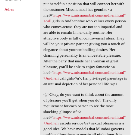
put herself in a position that will connect her with
Adres
the customer. Missmumbai has genuine <a
href="
https://www.missmumbai.com/andheri.html"
>call
girls in Andheri</a> who values every person
who comes across. they are not too impartial and
are able to remain in her daily routine. Her
attractive body is full of controversial ideas. They
will be your private partner, giving you a touch of
elegance about your enthralling desires. Her
charming personality is an unbeatable pleasure.
After the party that made her a woman of great
pleasure, you'll be able to enjoy fantastic <a
href="
https://www.missmumbai.com/andheri.html"
>Andheri
call girls</a>. Her privileged parentage is
an unusual depiction of her personal life.</p>
<p>Okay, do you want to think about the amount
of pleasure you'll get when you do? The only
requirement for each person to see the most
shocking glimpse of <a
href="
https://www.missmumbai.com/andheri.html"
>Andheri
escorts service</a> sexual pleasures is a
good idea. We have models that Mumbai governs
itself to allow them to remain all night long. It is