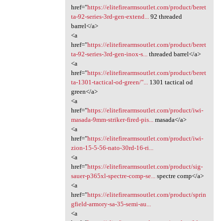
href="
https://elitefirearmsoutlet.com/product/beret
ta-92-series-3rd-gen-extend...
92 threaded
barrel</a>
<a
href="
https://elitefirearmsoutlet.com/product/beret
ta-92-series-3rd-gen-inox-s...
threaded barrel</a>
<a
href="
https://elitefirearmsoutlet.com/product/beret
ta-1301-tactical-od-green/"...
1301 tactical od
green</a>
<a
href="
https://elitefirearmsoutlet.com/product/iwi-
masada-9mm-striker-fired-pis...
masada</a>
<a
href="
https://elitefirearmsoutlet.com/product/iwi-
zion-15-5-56-nato-30rd-16-ri...
<a
href="
https://elitefirearmsoutlet.com/product/sig-
sauer-p365xl-spectre-comp-se...
spectre comp</a>
<a
href="
https://elitefirearmsoutlet.com/product/sprin
gfield-armory-sa-35-semi-au...
<a