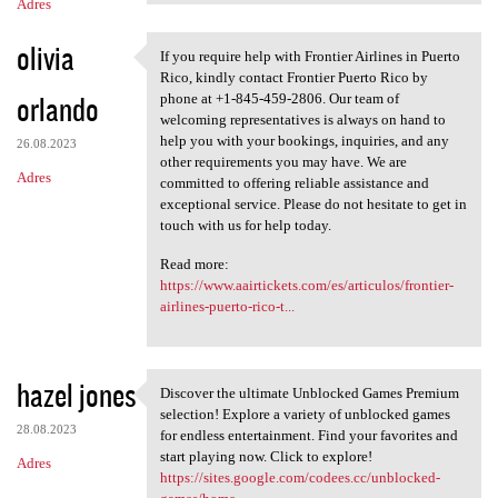
Adres
olivia
If you require help with Frontier Airlines in Puerto
If you require help with
Rico, kindly contact Frontier Puerto Rico by
orlando
phone at +1-845-459-2806. Our team of
welcoming representatives is always on hand to
help you with your bookings, inquiries, and any
26.08.2023
other requirements you may have. We are
Adres
committed to offering reliable assistance and
exceptional service. Please do not hesitate to get in
touch with us for help today.
Read more:
https://www.aairtickets.com/es/articulos/frontier-
airlines-puerto-rico-t...
hazel jones
Discover the ultimate Unblocked Games Premium
Discover the ultimate
selection! Explore a variety of unblocked games
28.08.2023
for endless entertainment. Find your favorites and
start playing now. Click to explore!
Adres
https://sites.google.com/codees.cc/unblocked-