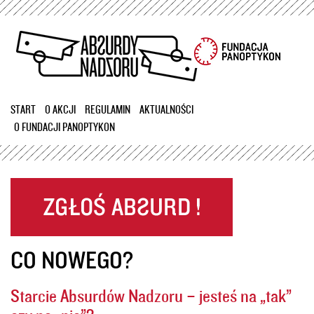
Przejdź
do
treści
START
O AKCJI
REGULAMIN
AKTUALNOŚCI
O FUNDACJI PANOPTYKON
CO NOWEGO?
Starcie Absurdów Nadzoru – jesteś na „tak”