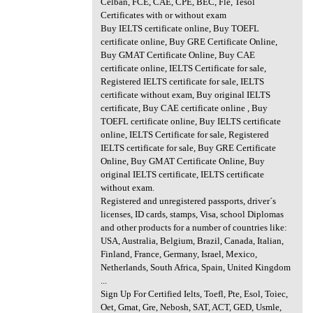
Celban, FCE, CAE, CPE, BEC, Fle, Tesol
Certificates with or without exam
Buy IELTS certificate online, Buy TOEFL
certificate online, Buy GRE Certificate Online,
Buy GMAT Certificate Online, Buy CAE
certificate online, IELTS Certificate for sale,
Registered IELTS certificate for sale, IELTS
certificate without exam, Buy original IELTS
certificate, Buy CAE certificate online , Buy
TOEFL certificate online, Buy IELTS certificate
online, IELTS Certificate for sale, Registered
IELTS certificate for sale, Buy GRE Certificate
Online, Buy GMAT Certificate Online, Buy
original IELTS certificate, IELTS certificate
without exam.
Registered and unregistered passports, driver´s
licenses, ID cards, stamps, Visa, school Diplomas
and other products for a number of countries like:
USA, Australia, Belgium, Brazil, Canada, Italian,
Finland, France, Germany, Israel, Mexico,
Netherlands, South Africa, Spain, United Kingdom
...
Sign Up For Certified Ielts, Toefl, Pte, Esol, Toiec,
Oet, Gmat, Gre, Nebosh, SAT, ACT, GED, Usmle,