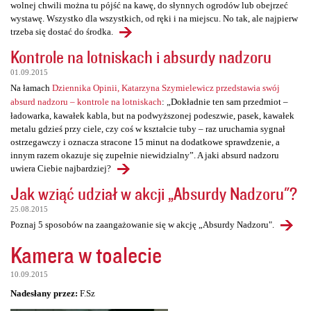
wolnej chwili można tu pójść na kawę, do słynnych ogrodów lub obejrzeć
wystawę. Wszystko dla wszystkich, od ręki i na miejscu. No tak, ale najpierw
trzeba się dostać do środka.
Kontrole na lotniskach i absurdy nadzoru
01.09.2015
Na łamach
Dziennika Opinii, Katarzyna Szymielewicz przedstawia swój
absurd nadzoru – kontrole na lotniskach
: „Dokładnie ten sam przedmiot –
ładowarka, kawałek kabla, but na podwyższonej podeszwie, pasek, kawałek
metalu gdzieś przy ciele, czy coś w kształcie tuby – raz uruchamia sygnał
ostrzegawczy i oznacza stracone 15 minut na dodatkowe sprawdzenie, a
innym razem okazuje się zupełnie niewidzialny”. A jaki absurd nadzoru
uwiera Ciebie najbardziej?
Jak wziąć udział w akcji „Absurdy Nadzoru"?
25.08.2015
Poznaj 5 sposobów na zaangażowanie się w akcję „Absurdy Nadzoru".
Kamera w toalecie
10.09.2015
Nadesłany przez:
F.Sz