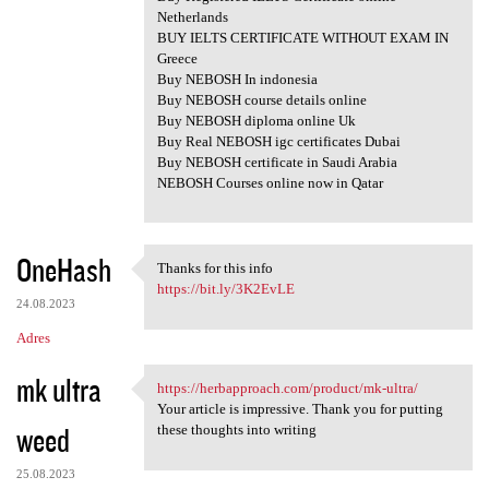
Netherlands
BUY IELTS CERTIFICATE WITHOUT EXAM IN
Greece
Buy NEBOSH In indonesia
Buy NEBOSH course details online
Buy NEBOSH diploma online Uk
Buy Real NEBOSH igc certificates Dubai
Buy NEBOSH certificate in Saudi Arabia
NEBOSH Courses online now in Qatar
OneHash
Thanks for this info
Thanks for this info
https://bit.ly/3K2EvLE
24.08.2023
Adres
mk ultra
https://herbapproach.com/product/mk-ultra/
https://herbapproach.com
Your article is impressive. Thank you for putting
weed
these thoughts into writing
25.08.2023