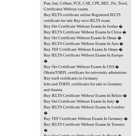
Psat, lsat, Celban, FCE, CAE, CPE, BEC, Fle, Tesol,
Certificates Without exams
Buy IELTS certificate online Registered IELTS
certificate for sale Buy next IELTS exam
Buy Oet Certificate Without Exams In Jordan �
Buy IELTS Certificate Without Exams In China �
Buy Oet Certificate Without Exams In Oman �
Buy IELTS Certificate Without Exams In Asia �
Buy TEF Certificate Without Exams In Oman �
Buy IELTS Certificate Without Exams In Europe
�
Buy Oet Certificate Without Exams In USA �
ObtainTOEFL certificate for university admissions
Buy toefl certificates in Germany
Ielts and TOEFL certificates for sale in Germany
and Austria
Buy IELTS Certificate Without Exams In Belize �
Buy Oet Certificate Without Exams In Italy �
Buy IELTS Certificate Without Exams In London
�
Buy TEF Certificate Without Exams In Germany �
Buy IELTS Certificate Without Exams In Toronto
�
Buy Oet Certificate Without Exams In Brazil �