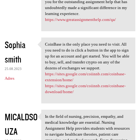
you for the outstanding assignment help that has
undoubtedly made a significant difference in my
learning experience.
https://www.greatassignmenthelp.com/qa/
Sophia
CoinBase is the only place you need to visit. All
CoinBase is the only place
you need to do is click a button in the app to sign
smith
up for an account and get started. You will be able
to buy, sell, and transfer crypto on any of the
dozens of exchanges we support.
25.08.2023
https://sites.google.com/coiinnb.com/coinbase-
Adres
extension/home/
https://sites.google.com/coiinnb.com/coinbase-
download/home/
MICALDSO
In the field of nursing, precision, empathy, and
In the field of nursing,
medical knowledge are essential. Nursing
UZA
Assignment Help provides students with resources
to navigate healthcare theories, patient care