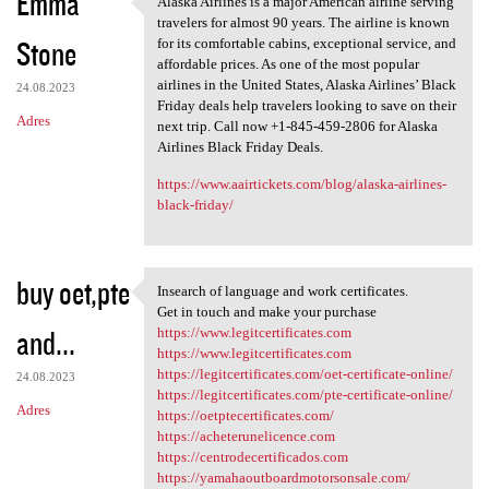
Emma
Alaska Airlines is a major American airline serving
Alaska Airlines is a major
o
travelers for almost 90 years. The airline is known
Stone
m
for its comfortable cabins, exceptional service, and
affordable prices. As one of the most popular
e
airlines in the United States, Alaska Airlines’ Black
24.08.2023
n
Friday deals help travelers looking to save on their
Adres
next trip. Call now +1-845-459-2806 for Alaska
t
Airlines Black Friday Deals.
a
https://www.aairtickets.com/blog/alaska-airlines-
r
black-friday/
z
e
buy oet,pte
Insearch of language and work certificates.
Insearch of language and work
Get in touch and make your purchase
and...
https://www.legitcertificates.com
https://www.legitcertificates.com
https://legitcertificates.com/oet-certificate-online/
24.08.2023
https://legitcertificates.com/pte-certificate-online/
Adres
https://oetptecertificates.com/
https://acheterunelicence.com
https://centrodecertificados.com
https://yamahaoutboardmotorsonsale.com/