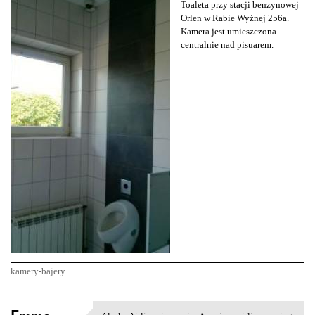
Toaleta przy stacji benzynowej
Orlen w Rabie Wyżnej 256a.
Kamera jest umieszczona
centralnie nad pisuarem.
kamery-bajery
K