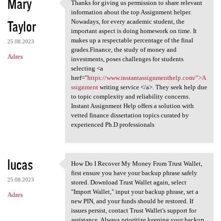
Mary
Thanks for giving us permission to share relevant
Thanks for giving us
information about the top Assignment helper.
Taylor
Nowadays, for every academic student, the
important aspect is doing homework on time. It
makes up a respectable percentage of the final
25.08.2023
grades.Finance, the study of money and
Adres
investments, poses challenges for students
selecting <a
href="
https://www.instantassignmenthelp.com/">A
ssignment
writing service </a>. They seek help due
to topic complexity and reliability concerns.
Instant Assignment Help offers a solution with
vetted finance dissertation topics curated by
experienced Ph.D professionals
lucas
How Do I Recover My Money From Trust Wallet,
How Do I Recover My Money
first ensure you have your backup phrase safely
25.08.2023
stored. Download Trust Wallet again, select
"Import Wallet," input your backup phrase, set a
Adres
new PIN, and your funds should be restored. If
issues persist, contact Trust Wallet's support for
assistance. Always prioritize keeping your backup