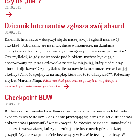
czy na „nie”?
03.10.2015
Dziennik Internautów zgłasza swój absurd
08.09.2015
Dziennik Internautów dołączył się do naszej akcji i zgłosił nam swój
przykład: „Oburzamy się na inwigilację w internecie, na działania
amerykańskich służb, ale co wiemy o inwigilacji na własnym podwórku?
Czy myślałeś, że gdy stoisz sobie pod blokiem, możesz być ciągle
obserwowany np. przez człowieka ze straży miejskiej, który siedzi przy
biurku i pije kawę? Czy myślałeś, ile naprawdę kamer może być w Twojej
okolicy? A może spojrzysz na mapkę, która może to ukazywać?”. Polecamy
artykuł Marcina Maja:
Ktoś nasikał pod kamerą, czyli inwigilacja z
perspektywy własnego podwórka
.
Checkpoint BUW
08.09.2015
Biblioteka Uniwersytecka w Warszawie. Jedna z najważniejszych bibliotek
akademickich w stolicy. Codziennie przewijają się przez nią setki studentów,
doktorantów i pracowników naukowych. Są również pasjonaci, samodzielni
badacze i warszawiacy, którzy poszukują niedostępnych gdzie indziej
pozycji. Wycieczka po mieście bez wizyty w BUW-ie też się nie liczy. W