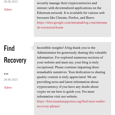
28.08.2023
securely manage their cryptocurrencies and
interact with decentralized applications on the
Adres
Ethereum network. It is available for various web
browsers like Chrome, Firefox, and Brave.
https://sites.google.com/metamaklog.com/metama
sk-extension/home
Find
Incredible insights! A big thank you to the
Incredible insights! A big
Administrator for generously sharing this valuable
Recovery
information. I've explored numerous sections of
your website and must say, your blog is truly
exceptional. Please continue imparting these
...
remarkable narratives. Your dedication to sharing
quality content is truly appreciated. We are
28.08.2023
providing news and latest information about
cryptocurrency, if you have any doubt about
Adres
crypto we are here to guide you. For more
information visit our website.
https://bitcoinatmsupportus.org/find-trust-wallet-
recovery-phrase/