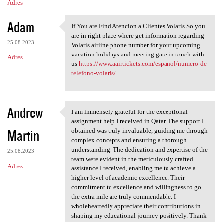
Adres
Adam
If You are Find Atencion a Clientes Volaris So you
If You are Find Atencion a
are in right place where get information regarding
25.08.2023
Volaris airline phone number for your upcoming
vacation holidays and meeting gate in touch with
Adres
us
https://www.aairtickets.com/espanol/numero-de-
telefono-volaris/
Andrew
I am immensely grateful for the exceptional
I am immensely grateful for
assignment help I received in Qatar. The support I
Martin
obtained was truly invaluable, guiding me through
complex concepts and ensuring a thorough
understanding. The dedication and expertise of the
25.08.2023
team were evident in the meticulously crafted
Adres
assistance I received, enabling me to achieve a
higher level of academic excellence. Their
commitment to excellence and willingness to go
the extra mile are truly commendable. I
wholeheartedly appreciate their contributions in
shaping my educational journey positively. Thank