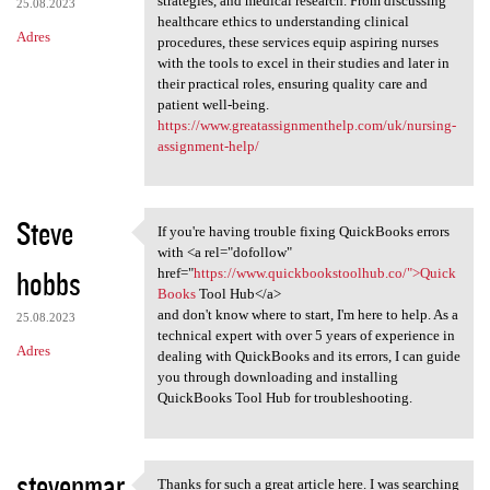
strategies, and medical research. From discussing
25.08.2023
healthcare ethics to understanding clinical
Adres
procedures, these services equip aspiring nurses
with the tools to excel in their studies and later in
their practical roles, ensuring quality care and
patient well-being.
https://www.greatassignmenthelp.com/uk/nursing-
assignment-help/
Steve
If you're having trouble fixing QuickBooks errors
If you're having trouble
with <a rel="dofollow"
hobbs
href="
https://www.quickbookstoolhub.co/">Quick
Books
Tool Hub</a>
and don't know where to start, I'm here to help. As a
25.08.2023
technical expert with over 5 years of experience in
Adres
dealing with QuickBooks and its errors, I can guide
you through downloading and installing
QuickBooks Tool Hub for troubleshooting.
stevenmar
Thanks for such a great article here. I was searching