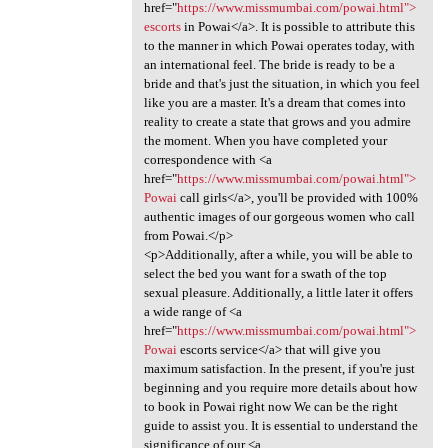
href="
https://www.missmumbai.com/powai.html">
escorts
in Powai</a>. It is possible to attribute this
to the manner in which Powai operates today, with
an international feel. The bride is ready to be a
bride and that's just the situation, in which you feel
like you are a master. It's a dream that comes into
reality to create a state that grows and you admire
the moment. When you have completed your
correspondence with <a
href="
https://www.missmumbai.com/powai.html">
Powai
call girls</a>, you'll be provided with 100%
authentic images of our gorgeous women who call
from Powai.</p>
<p>Additionally, after a while, you will be able to
select the bed you want for a swath of the top
sexual pleasure. Additionally, a little later it offers
a wide range of <a
href="
https://www.missmumbai.com/powai.html">
Powai
escorts service</a> that will give you
maximum satisfaction. In the present, if you're just
beginning and you require more details about how
to book in Powai right now We can be the right
guide to assist you. It is essential to understand the
significance of our <a