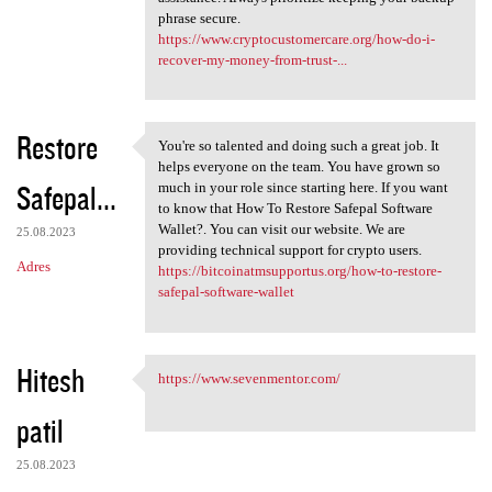
phrase secure.
https://www.cryptocustomercare.org/how-do-i-
recover-my-money-from-trust-...
Restore
You're so talented and doing such a great job. It
You're so talented and doing
helps everyone on the team. You have grown so
Safepal...
much in your role since starting here. If you want
to know that How To Restore Safepal Software
Wallet?. You can visit our website. We are
25.08.2023
providing technical support for crypto users.
Adres
https://bitcoinatmsupportus.org/how-to-restore-
safepal-software-wallet
Hitesh
https://www.sevenmentor.com/
https://www.sevenmentor.com/
patil
25.08.2023