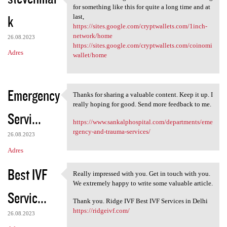
Thanks for such a great
for something like this for quite a long time and at
k
last,
https://sites.google.com/cryptwallets.com/1inch-
network/home
26.08.2023
https://sites.google.com/cryptwallets.com/coinomi
Adres
wallet/home
Emergency
Thanks for sharing a valuable content. Keep it up. I
Thanks for sharing a valuable
really hoping for good. Send more feedback to me.
Servi...
https://www.sankalphospital.com/departments/eme
rgency-and-trauma-services/
26.08.2023
Adres
Best IVF
Really impressed with you. Get in touch with you.
Really impressed with you.
We extremely happy to write some valuable article.
Servic...
Thank you. Ridge IVF Best IVF Services in Delhi
https://ridgeivf.com/
26.08.2023